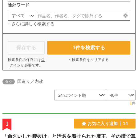
除外ワード
+ さらに詳しく検索する
保存する
1
件を検索する
検索条件の保存には
ロ
× 検索条件をクリアする
グイン
が必要です。
国造り／内政
タグ
1
件
1
お気に入り追加
14
「命乞いした腰抜け」と汚名を着せられた魔王、その瞳で真