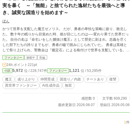
実を暴く ～「無能」と捨てられた逸材たちを最強へと導
き、誠実な国造りを始めます～
ぼん
かつて世界を支配した魔王ゼノリス。 だが、勇者の卑怯な策略に嵌り、敗北し
た。 数十年の眠りから目覚めた時、彼が目にしたのは──変わり果てた世界だっ
た。 自分の名は『命乞いをした腰抜け魔王』として歴史に刻まれ、忠義を尽く
した部下たちの誇りまでもが、勇者の嘘で踏みにじられていた。 勇者は英雄と
して祭り上げられ、聖教会は『鑑定石』による格付けで世界を支配している。
魔力が低いというだけで、才能は切り捨てられる世界。 媚びへつらう者だけが
ファンタジー
連載中
長編
栄え、誠実な者が虐げられる。 そんな歪んだ世界――。 ゼノリスには『至極の
24h.ポイント
221pt
理（しごくのことわり）』という権能がある。 偽りの評価を剥ぎ取り、その者
5,972
1,121
位 / 228,747件
位 / 53,295件
小説
ファンタジー
の魂に刻まれた『真の価値』を見抜く力。 彼は、世界に見捨てられた者たちを
集め、その隠された才能を開花させていく。 魔力は低いが、脅威的な身体能力
魔王
成り上がり
仲間育成
国造り／内政
チートあり
復讐
を持つ少女。 奴隷だったが、万能の才を持つ青年。 彼らは、ゼノリスの誠実な
異世界ファンタジー
AI生成作品
無双
指導のもとで、やがて世界を揺るがす力を手にする。 そして──ゼノリスは決意
する。 力で支配するのではない。誠実さで、人々の心を掴む。 正しい者が正し
く評価され、才能ある者が輝ける場所を、自らの手で築き上げると。 それが、
感想数 0
文字数 609,290
真の『王』が治める国。 捏造された歴史を暴き、真実を取り戻す戦いが──始ま
最終更新日 2026.08.07
登録日 2026.05.08
る。 ※この作品はAIの助力を得て執筆しています。AI関与工程：構想・プロッ
ト（補助）、文章生成（一部提案）
1
件