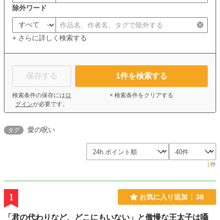
除外ワード
+ さらに詳しく検索する
保存する
1
件を検索する
検索条件の保存には
ロ
× 検索条件をクリアする
グイン
が必要です。
愛の呪い
タグ
1
件
1
お気に入り追加
38
「君の代わりなど、どこにもいない」と傲慢な王太子は囁