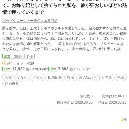
く。お飾り妃として捨てられた私を、彼が狂おしいほどの熱
情で攫っていくまで
バッグクロージャー@ざまぁ専門垢
爵令嬢エルゼは、王太子シギスヴァルトを愛していた。彼の強大すぎる魔力が生
む「毒」を、魂の結合によって十年間肩代わりし続けた結果、彼女の美しい銀髪
は灰白に褪せ、体は内側からボロボロに蝕まれていた。 しかし、彼から告げら
れたのは無情な婚約解消だった。 「鏡を見ればわかるだろう。リリアーヌのよ
うな愛らしい女性こそが王妃にふさわしい」 私の献身を、私の枯れ果てた姿
を、貴方は「出来損ない」と笑って切り捨てた。 全ての未練を焼き捨てたエル
恋愛
連載中
長編
ゼは、最後に一つの「贈り物」を用意する。 それは、自らの血を混ぜた禁薬―
24h.ポイント
42pt
―最期の瞬間に絶世の美しさを与え、同時にこれまで抑え込んできた「十年分の
17,922
7,893
位 / 228,850件
位 / 66,375件
小説
恋愛
猛毒」を全て持ち主へと還す、残酷な呪い。 王太子の輝かしい祝宴の夜。 純白
のドレスを鮮血に染めて微笑むエルゼの死顔は、一生消えない刻印として彼の魂
恋愛
切ない
ざまぁ
因果応報
後悔
愛の呪い
シリアス
執着
を焼き尽くしていく。 守る者を失い、自滅していく男に救いはなく――。 一人
結婚破棄
の令嬢が命を懸けて仕掛ける、最も美しく凄惨な復讐劇。
感想数 0
文字数 65,863
最終更新日 2026.06.05
登録日 2026.05.13
1
件