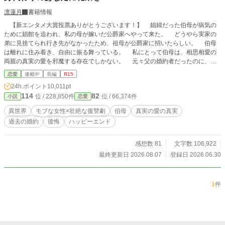
凛蓮月
書籍情報
【新エンタメ大賞投票ありがとうございます！】 娼婦だった伯母が病気の
ために娼館を追われ、私の母が嫁いだ公爵家へやって来た。 どうやら実家の
弟に見捨てられ行き先がなかったため、祖母が公爵家に招いたらしい。 伯母
は離れに住み着き、自由に振る舞っている。 私にとって伯母は、相思相愛の
両親の真実の愛を邪魔する存在でしかない。 元々父の婚約者だったのに、結
婚式当日に駆け落ちし、父を捨てた伯母など、人としてもどうかと思う。 だ
恋愛
連載中
長編
R15
が、自分の命の刻限を知る伯母の行動、その周りの者の言葉── やがて私は伯
24h.ポイント
10,011pt
母の、両親の真実を知る事になる。 ※ 当作品は、本文、設定等は作者の脳内か
114
82
位 / 228,850件
位 / 66,374件
小説
恋愛
ら出力しています。全ては作者の脳内異世界のお話です。生成AI、校正AIの使用
はしておりません。 ※当作品は、動画、静止画、文章等、いかなる場合におい
異世界
モブな女性×壮絶な復讐劇
伯母
真実の愛の真実
ても第三者による無断転載を禁止いたします。発見次第、通報いたします。 ま
過去の婚約
後悔
ハッピーエンド
た、AIによる学習も許可しておりません。 ※当作品は、他サイトでも「凛蓮
月」名義にて掲載予定です。 ※執筆途中の見切り発車のため、不定期連載にな
る可能性もございます。 完結まで頑張りますので、よろしくお願いいたしま
感想数 81
文字数 106,922
す。
最終更新日 2026.08.07
登録日 2026.06.30
1
件