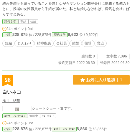
統合失調症を患っていることを隠しながらマンション開発会社に勤務する俺のも
とに、役場の女性職員から手紙が届いた。私と結婚しなければ、病気を会社にば
らすぞとある。
現代文学
完結
短編
24h.ポイント
0pt
228,875
9,622
位 / 228,875件
位 / 9,622件
小説
現代文学
短編
じんわり
精神疾患
会社員
結婚
役場
脅迫
感想数 0
文字数 7,096
最終更新日 2022.06.30
登録日 2022.06.30
28
お気に入り追加
1
白いネコ
浅井 結華
ショートショート集です。
ｴｯｾｲ・ﾉﾝﾌｨｸｼｮﾝ
連載中
ｼｮｰﾄｼｮｰﾄ
24h.ポイント
0pt
228,875
8,866
位 / 228,875件
位 / 8,866件
小説
ｴｯｾｲ・ﾉﾝﾌｨｸｼｮﾝ