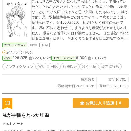
これは世の中の皆さんに少しでも躁うつ病について知ってい
ただけたらなと思いましたのと 個人的に作者の治療にも必要
なことなので 文面に残そうと思い文面にしたものです。 躁う
つ病、又は双極性障害をご存知ですか？ うつ病とは全く違う
精神疾患です。 約100人に1人、約1%という確率の疾患で
す。 稀に不快に思わせてしまうような表現があるかもしれま
せん。 暴言など苦手な方はお勧めしません。 また誹謗中傷な
どもご遠慮ください。 ※あくまでも作者が自己満足する為の
作品です。 ※ノンフィクションです。 ※作者は躁うつ病で
ｴｯｾｲ・ﾉﾝﾌｨｸｼｮﾝ
連載中
長編
す。 ※作品内でも説明しますが波がある疾患ですので連載が
24h.ポイント
0pt
止まったりする場合がありますが、ご了承ください。 ※文章
228,875
8,866
位 / 228,875件
位 / 8,866件
小説
ｴｯｾｲ・ﾉﾝﾌｨｸｼｮﾝ
構成がおかしい可能性もありますが、自己満足する為の作品
だということを忘れないでください。
ノンフィクション
実話
日記
精神疾患
躁うつ病
現在進行形
感想数 0
文字数 781
最終更新日 2021.10.28
登録日 2021.10.28
13
お気に入り追加
0
私が手帳をとった理由
まぁむどーる