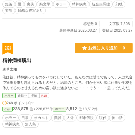
短編
夏
喪失
純文学
ホラー
精神疾患
統合失調症
幻聴
妄想
残酷な描写あり
感想数 0
文字数 7,308
最終更新日 2025.03.27
登録日 2025.03.27
33
お気に入り追加
0
精神病棟脱出
唐草太知
俺は昔、精神病ってものをバカにしていた。あんなのは甘えであって、人は気合
で物事を乗り越えられるものだと。結局のところ、何かを言い訳に仕事や学校を
休んでるのは甘えるための言い訳に過ぎないと・・・そう・・・思ってたんだ。
ホラー
連載中
長編
R15
24h.ポイント
0pt
228,875
8,512
位 / 228,875件
位 / 8,512件
小説
ホラー
ホラー
日常
オカルト
怪談
人外
都市伝説
現代
怖い話
精神疾患
無人島