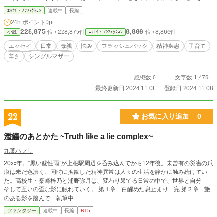
に向き合うべきか、また自分が経験したような辛い思いをさせたくないと葛藤し
ｴｯｾｲ・ﾉﾝﾌｨｸｼｮﾝ
連載中
長編
ています。 その気持ちをまとめたくて、書き始めました。 ※不定期更新です。
24h.ポイント
0pt
ただ書きたいことや自分の気持ちをまとめるために書いています。 ※誹謗中傷
228,875
8,866
位 / 228,875件
位 / 8,866件
小説
ｴｯｾｲ・ﾉﾝﾌｨｸｼｮﾝ
はやめてください。
エッセイ
日常
毒親
悩み
フラッシュバック
精神疾患
子育て
辛さ
シングルマザー
感想数 0
文字数 1,479
最終更新日 2024.11.08
登録日 2024.11.08
22
お気に入り追加
0
濫觴のあとかた ~Truth like a lie complex~
九葉ハフリ
20xx年。“黒い酸性雨”が上根駅周辺を呑み込んでから12年後。未曾有の災害の爪
痕は未だ色濃く、同時に拡散した精神異常は人々の生活を静かに蝕み続けてい
た。高校生・桒崎梓乃と浦野弥月は、変わり果てる日常の中で、世界と自分──
そして互いの歪な影に触れていく。 第１章 白醒めた息止まり 完 第２章 艶
のある影を踏んで 執筆中
ファンタジー
連載中
長編
R15