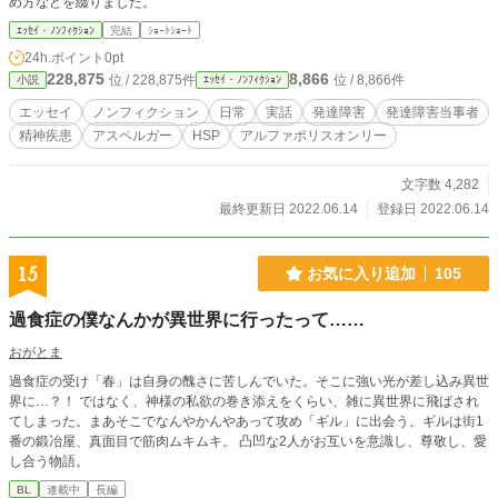
め方などを綴りました。
ｴｯｾｲ・ﾉﾝﾌｨｸｼｮﾝ
完結
ｼｮｰﾄｼｮｰﾄ
24h.ポイント
0pt
228,875
8,866
位 / 228,875件
位 / 8,866件
小説
ｴｯｾｲ・ﾉﾝﾌｨｸｼｮﾝ
エッセイ
ノンフィクション
日常
実話
発達障害
発達障害当事者
精神疾患
アスペルガー
HSP
アルファポリスオンリー
文字数 4,282
最終更新日 2022.06.14
登録日 2022.06.14
15
お気に入り追加
105
過食症の僕なんかが異世界に行ったって……
おがとま
過食症の受け「春」は自身の醜さに苦しんでいた。そこに強い光が差し込み異世
界に…？！ ではなく、神様の私欲の巻き添えをくらい、雑に異世界に飛ばされ
てしまった。まあそこでなんやかんやあって攻め「ギル」に出会う。ギルは街1
番の鍛冶屋、真面目で筋肉ムキムキ。 凸凹な2人がお互いを意識し、尊敬し、愛
し合う物語。
BL
連載中
長編