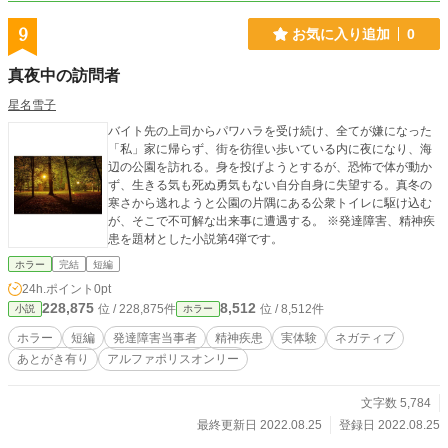
9
お気に入り追加
0
真夜中の訪問者
星名雪子
バイト先の上司からパワハラを受け続け、全てが嫌になった
「私」家に帰らず、街を彷徨い歩いている内に夜になり、海
辺の公園を訪れる。身を投げようとするが、恐怖で体が動か
ず、生きる気も死ぬ勇気もない自分自身に失望する。真冬の
寒さから逃れようと公園の片隅にある公衆トイレに駆け込む
が、そこで不可解な出来事に遭遇する。 ※発達障害、精神疾
患を題材とした小説第4弾です。
ホラー
完結
短編
24h.ポイント
0pt
228,875
8,512
位 / 228,875件
位 / 8,512件
小説
ホラー
ホラー
短編
発達障害当事者
精神疾患
実体験
ネガティブ
あとがき有り
アルファポリスオンリー
文字数 5,784
最終更新日 2022.08.25
登録日 2022.08.25