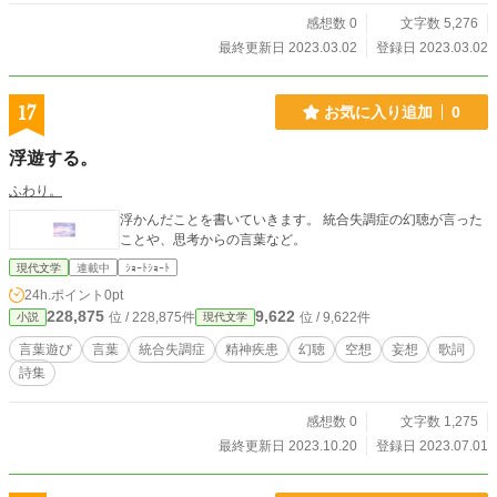
感想数 0
文字数 5,276
最終更新日 2023.03.02
登録日 2023.03.02
17
お気に入り追加
0
浮遊する。
ふわり。
浮かんだことを書いていきます。 統合失調症の幻聴が言った
ことや、思考からの言葉など。
現代文学
連載中
ｼｮｰﾄｼｮｰﾄ
24h.ポイント
0pt
228,875
9,622
位 / 228,875件
位 / 9,622件
小説
現代文学
言葉遊び
言葉
統合失調症
精神疾患
幻聴
空想
妄想
歌詞
詩集
感想数 0
文字数 1,275
最終更新日 2023.10.20
登録日 2023.07.01