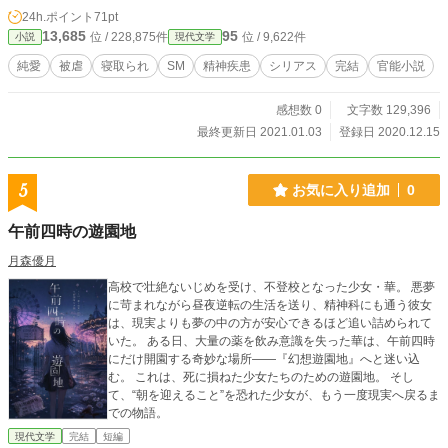
てもフィニッシュできない。妻の中で思いを遂げることができず、「中折れ」を
24h.ポイント
71pt
繰り返してしまう。そのうちに妻が他人に抱かれる様を想像すると激しく勃起す
13,685
95
位 / 228,875件
位 / 9,622件
小説
現代文学
るようになるものの、妻の紗和が次第に門倉の「性戯」の虜になってゆくのでは
ないかという疑念に苛まれてゆく。そうしてついにＥＤの原因になったある疑惑
純愛
被虐
寝取られ
SM
精神疾患
シリアス
完結
官能小説
にたどりつくのだが・・・。 ノクターンノベルズさんに先行掲載中のもので
す。よろしくお付き合いください。
感想数 0
文字数 129,396
最終更新日 2021.01.03
登録日 2020.12.15
5
お気に入り追加
0
午前四時の遊園地
月森優月
高校で壮絶ないじめを受け、不登校となった少女・華。 悪夢
に苛まれながら昼夜逆転の生活を送り、精神科にも通う彼女
は、現実よりも夢の中の方が安心できるほど追い詰められて
いた。 ある日、大量の薬を飲み意識を失った華は、午前四時
にだけ開園する奇妙な場所――『幻想遊園地』へと迷い込
む。 これは、死に損ねた少女たちのための遊園地。 そし
て、“朝を迎えること”を恐れた少女が、もう一度現実へ戻るま
での物語。
現代文学
完結
短編