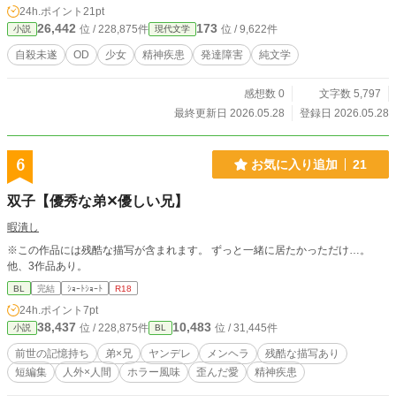
24h.ポイント
21pt
26,442
173
位 / 228,875件
位 / 9,622件
小説
現代文学
自殺未遂
OD
少女
精神疾患
発達障害
純文学
感想数 0
文字数 5,797
最終更新日 2026.05.28
登録日 2026.05.28
6
お気に入り追加
21
双子【優秀な弟✕優しい兄】
暇潰し
※この作品には残酷な描写が含まれます。 ずっと一緒に居たかっただけ…。
他、3作品あり。
BL
完結
ｼｮｰﾄｼｮｰﾄ
R18
24h.ポイント
7pt
38,437
10,483
位 / 228,875件
位 / 31,445件
小説
BL
前世の記憶持ち
弟×兄
ヤンデレ
メンヘラ
残酷な描写あり
短編集
人外×人間
ホラー風味
歪んだ愛
精神疾患