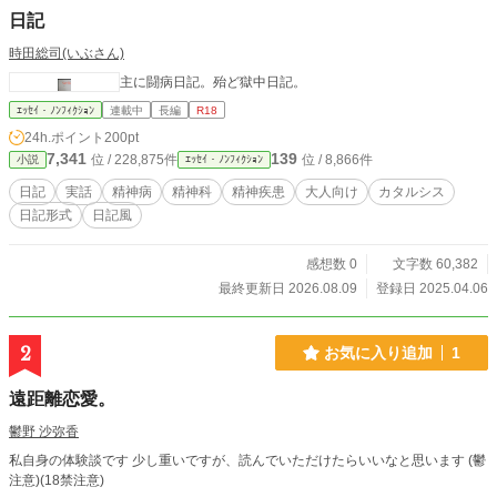
日記
時田総司(いぶさん)
主に闘病日記。殆ど獄中日記。
ｴｯｾｲ・ﾉﾝﾌｨｸｼｮﾝ
連載中
長編
R18
24h.ポイント
200pt
7,341
139
位 / 228,875件
位 / 8,866件
小説
ｴｯｾｲ・ﾉﾝﾌｨｸｼｮﾝ
日記
実話
精神病
精神科
精神疾患
大人向け
カタルシス
日記形式
日記風
感想数 0
文字数 60,382
最終更新日 2026.08.09
登録日 2025.04.06
2
お気に入り追加
1
遠距離恋愛。
鬱野 沙弥香
私自身の体験談です 少し重いですが、読んでいただけたらいいなと思います (鬱
注意)(18禁注意)