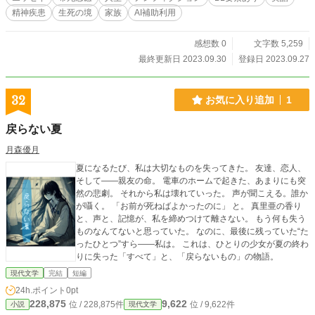
精神疾患
生死の境
家族
AI補助利用
感想数 0
文字数 5,259
最終更新日 2023.09.30
登録日 2023.09.27
32
お気に入り追加
1
戻らない夏
月森優月
夏になるたび、私は大切なものを失ってきた。 友達、恋人、
そして——親友の命。 電車のホームで起きた、あまりにも突
然の悲劇。 それから私は壊れていった。 声が聞こえる。誰か
が囁く。 「お前が死ねばよかったのに」 と。 真里亜の香り
と、声と、記憶が、私を締めつけて離さない。 もう何も失う
ものなんてないと思っていた。 なのに、最後に残っていた“た
ったひとつ”すら——私は。 これは、ひとりの少女が夏の終わ
りに失った「すべて」と、「戻らないもの」の物語。
現代文学
完結
短編
24h.ポイント
0pt
228,875
9,622
位 / 228,875件
位 / 9,622件
小説
現代文学