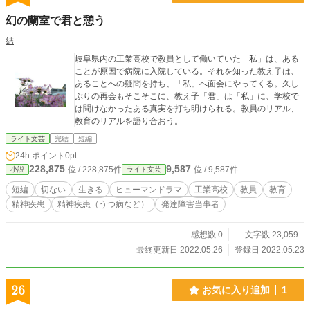
幻の蘭室で君と憩う
結
岐阜県内の工業高校で教員として働いていた「私」は、ある
ことが原因で病院に入院している。それを知った教え子は、
あることへの疑問を持ち、「私」へ面会にやってくる。久し
ぶりの再会もそこそこに、教え子「君」は「私」に、学校で
は聞けなかったある真実を打ち明けられる。教員のリアル、
教育のリアルを語り合おう。
ライト文芸
完結
短編
24h.ポイント
0pt
228,875
9,587
位 / 228,875件
位 / 9,587件
小説
ライト文芸
短編
切ない
生きる
ヒューマンドラマ
工業高校
教員
教育
精神疾患
精神疾患（うつ病など）
発達障害当事者
感想数 0
文字数 23,059
最終更新日 2022.05.26
登録日 2022.05.23
26
お気に入り追加
1