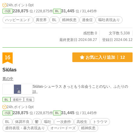
24h.ポイント
0pt
228,875
31,445
位 / 228,875件
位 / 31,445件
小説
BL
ハッピーエンド
異世界
BL
精神疾患
過食症
嘔吐表現あり
感想数 0
文字数 5,338
最終更新日 2024.08.27
登録日 2024.06.12
16
お気に入り追加
12
Siūlas
胃の中
Siūlas-シューラス きっともう出会うことのない、ふたりの
話。
BL
連載中
長編
24h.ポイント
0pt
228,875
31,445
位 / 228,875件
位 / 31,445件
小説
BL
BL
体調不良
鬱
嘔吐
一次創作
高校生
トラウマ
虐待表現・暴力表現あり
オーバードーズ
精神疾患