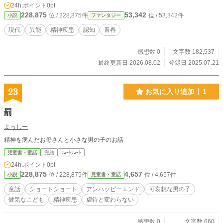
24h.ポイント
0pt
228,875
53,342
位 / 228,875件
位 / 53,342件
小説
ファンタジー
現代
異能
精神疾患
認知
青春
感想数 0
文字数 182,537
最終更新日 2026.08.02
登録日 2025.07.21
23
お気に入り追加
1
罰
よっしー
精神を病んだお母さんと小さな男の子のお話
児童書・童話
完結
ｼｮｰﾄｼｮｰﾄ
24h.ポイント
0pt
228,875
4,657
位 / 228,875件
位 / 4,657件
小説
児童書・童話
童話
ショートショート
アンハッピーエンド
可哀想な男の子
健気なこども
精神疾患
虐待と変わらない
感想数 0
文字数 660