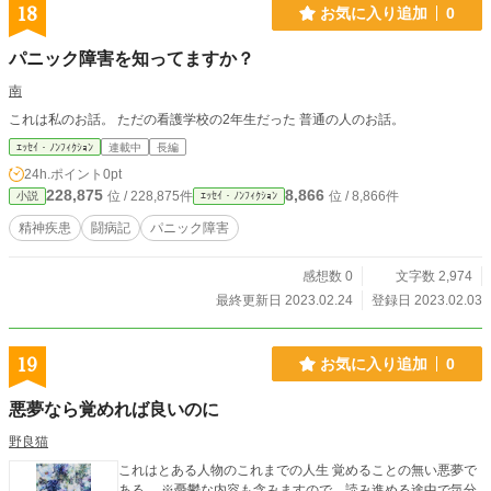
18
お気に入り追加
0
パニック障害を知ってますか？
南
これは私のお話。 ただの看護学校の2年生だった 普通の人のお話。
ｴｯｾｲ・ﾉﾝﾌｨｸｼｮﾝ
連載中
長編
24h.ポイント
0pt
228,875
8,866
位 / 228,875件
位 / 8,866件
小説
ｴｯｾｲ・ﾉﾝﾌｨｸｼｮﾝ
精神疾患
闘病記
パニック障害
感想数 0
文字数 2,974
最終更新日 2023.02.24
登録日 2023.02.03
19
お気に入り追加
0
悪夢なら覚めれば良いのに
野良猫
これはとある人物のこれまでの人生 覚めることの無い悪夢で
ある。 ※憂鬱な内容も含みますので、読み進める途中で気分