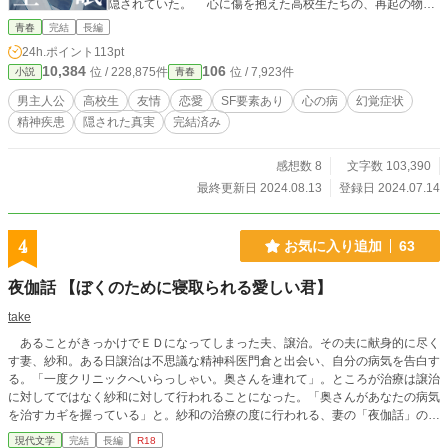
隠されていた。 心に傷を抱えた高校生たちの、再起の物
語。 ※表紙イラスト＝ミカスケ様
青春
完結
長編
24h.ポイント
113pt
10,384
106
位 / 228,875件
位 / 7,923件
小説
青春
男主人公
高校生
友情
恋愛
SF要素あり
心の病
幻覚症状
精神疾患
隠された真実
完結済み
感想数 8
文字数 103,390
最終更新日 2024.08.13
登録日 2024.07.14
4
お気に入り追加
63
夜伽話 【ぼくのために寝取られる愛しい君】
take
あることがきっかけでＥＤになってしまった夫、譲治。その夫に献身的に尽く
す妻、紗和。ある日譲治は不思議な精神科医門倉と出会い、自分の病気を告白す
る。「一度クリニックへいらっしゃい。奥さんを連れて」。ところが治療は譲治
に対してではなく紗和に対して行われることになった。「奥さんがあなたの病気
を治すカギを握っている」と。紗和の治療の度に行われる、妻の「夜伽話」のお
陰なのか、譲治は次第に妻の痴態や妻の手で性の機能を回復する。だが、どうし
現代文学
完結
長編
R18