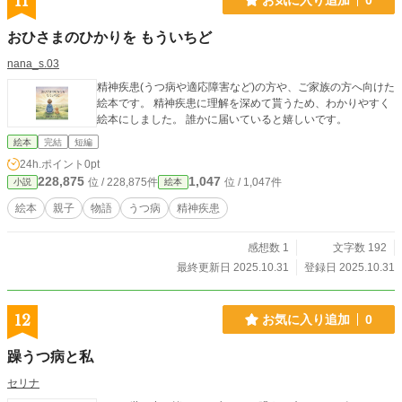
11
おひさまのひかりを もういちど
nana_s.03
精神疾患(うつ病や適応障害など)の方や、ご家族の方へ向けた
絵本です。 精神疾患に理解を深めて貰うため、わかりやすく
絵本にしました。 誰かに届いていると嬉しいです。
絵本
完結
短編
24h.ポイント
0pt
228,875
1,047
位 / 228,875件
位 / 1,047件
小説
絵本
絵本
親子
物語
うつ病
精神疾患
感想数 1
文字数 192
最終更新日 2025.10.31
登録日 2025.10.31
12
お気に入り追加
0
躁うつ病と私
セリナ