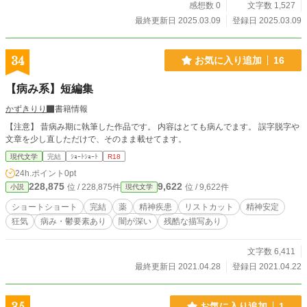
感想数 0
文字数 1,527
最終更新日 2025.03.09
登録日 2025.03.09
34
お気に入り追加
16
【病み系】短編集
かずきりり
書籍情報
【注意】 昔病み期に執筆した作品です。 内容はとても病んでます。 誤字脱字や
文章を少し直しただけで、そのまま載せてます。
現代文学
完結
ｼｮｰﾄｼｮｰﾄ
R18
24h.ポイント
0pt
228,875
9,622
位 / 228,875件
位 / 9,622件
小説
現代文学
ショートショート
完結
薬
精神疾患
リストカット
精神安定
狂気
病み・鬱要素あり
闇が深い
残酷な描写あり
文字数 6,411
最終更新日 2021.04.28
登録日 2021.04.22
お気に入り追加
1