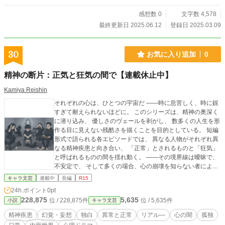
感想数 0
文字数 4,578
最終更新日 2025.06.12
登録日 2025.03.09
30
お気に入り追加
0
精神の断片：正気と狂気の間で【連載休止中】
Kamiya Reishin
それぞれの心は、ひとつの宇宙だ ——時に息苦しく、時に鋭
すぎて耐えられないほどに。 このシリーズは、精神の奥深く
に潜り込み、 優しさのヴェールを剥がし、 数多くの人生を形
作る目に見えない残酷さを描くことを目的としている。 短編
形式で語られる各エピソードでは、 異なる人物がそれぞれ異
なる精神疾患と向き合い、 「正常」とされるものと「狂気」
と呼ばれるものの間を揺れ動く。 ——その境界線は曖昧で、
不安定で、 そして多くの場合、心の崩壊を知らない者によっ
て勝手に引かれたものだ。 タケシ・イワタは重度のうつ病を
キャラ文芸
連載中
長編
R15
抱え、 自殺を思いとどまった後の沈黙の中で生きている。 別
24h.ポイント
0pt
のエピソードでは、 存在しない声を聞き、見えない人々を目
228,875
5,635
位 / 228,875件
位 / 5,635件
小説
キャラ文芸
にし、 誰にも見えない現実と戦う人物が登場する。 さらに別
の話では、 日常が息苦しいほどの不安に変わり、 「深刻に見
精神疾患
幻覚・妄想
独白
異常と正常
リアル—
心の闇
孤独
えない」という理由で軽視されがちなその症状が、 内側から