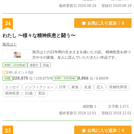
最終更新日 2020.06.19
登録日 2020.06.19
24
お気に入り追加
0
わたし 〜様々な精神疾患と闘う〜
海月はぐ
海月はぐの22年間の生きざまを描いた小説。 精神疾患を持つ
方やその家族、友人に読んでいただきたい作品です。
ｴｯｾｲ・ﾉﾝﾌｨｸｼｮﾝ
連載中
長編
24h.ポイント
0pt
228,875
8,866
位 / 228,875件
位 / 8,866件
小説
ｴｯｾｲ・ﾉﾝﾌｨｸｼｮﾝ
エッセイ
ノンフィクション
日常
家族
友達
恋人
双極性障害
精神疾患
22歳
実話
感想数 1
文字数 1,471
最終更新日 2018.12.01
登録日 2018.12.01
25
お気に入り追加
0