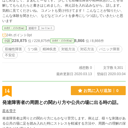
はじめまして、まぁむどーるです。 少しでも双極性障害や精神疾患のことを理
解してもらえたらと書きはじめました。 例え話を入れ込みながら、話します。
気軽に見てくださいね。 コメントも受け付けてます！ こんなことが知りたい、
こんな体験を聞きたい、 などなどコメントを参考にしつつ話していきたいと思
います
ｴｯｾｲ・ﾉﾝﾌｨｸｼｮﾝ
連載中
ｼｮｰﾄｼｮｰﾄ
24h.ポイント
0pt
228,875
8,866
位 / 228,875件
位 / 8,866件
小説
ｴｯｾｲ・ﾉﾝﾌｨｸｼｮﾝ
双極性障害
うつ病
精神疾患
対処方法
対応方法
パニック障害
不安症
感想数 0
文字数 9,301
最終更新日 2020.03.13
登録日 2020.03.04
14
お気に入り追加
0
発達障害者の周囲との関わり方や公共の場に出る時の話。
星名雪子
発達障害者は周りとの関わり方にもかなり苦労します。例えば、様々な刺激があ
る公共の場に足を踏み入れた時にストレスを軽減する方法や、周囲への理解の深