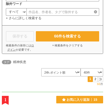
除外ワード
+ さらに詳しく検索する
保存する
66
件を検索する
検索条件の保存には
ロ
× 検索条件をクリアする
グイン
が必要です。
精神疾患
タグ
1
2
66
件
1
お気に入り追加
15