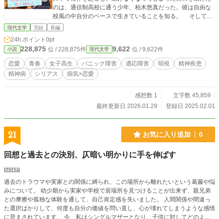
のは、通信制高校に通う少年、柏木悠真だった。彼は自由な
校風の中自分のペースで生きていることを知る。 そして彼
にも、普通に生きられないハンデを密かに抱えていた。 悠
現代文学
完結
長編
真の言葉や存在が、少しずつ美羽を変えていく。 「壊れたま
24h.ポイント
0pt
までも、生きていけるのかもしれない」 そう思えるようにな
228,875
9,622
位 / 228,875件
位 / 9,622件
小説
現代文学
ったとき、美羽は初めて自分の本当の気持ちを伝えたいと思
うようになった。 これは、「普通」になれなかった二人が、
恋愛
青春
女子高生
パニック障害
適応障害
弱視
精神疾患
壊れたままでも共に歩んでいく物語。
精神病
シリアス
病気×恋愛
感想数 1
文字数 45,859
最終更新日 2026.01.29
登録日 2025.02.01
21
お気に入り追加
0
回想と過去との決別、仄暗い明かりに手を伸ばす
iminia
過去のトラウマや実家との関係に縛られ、この場所から離れたいという葛藤や悩
みについて。 幼少期から実家や学校で居場所を見つけることが出来ず、親兄弟
との摩擦や孤独な体験を通して、自己肯定感を失いました。 人間関係や間違っ
た選択ばかりして、何度も自分の価値を問い直し、心が壊れてしまうような感情
に苛まされています。 今、私はシングルマザーとなり、子供に対してどのよう