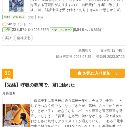
を害する可能性がありますので、自己責任でお願い致しま
す。 尚、誹謗中傷は受け付けておりませんので悪しからず。
ｴｯｾｲ・ﾉﾝﾌｨｸｼｮﾝ
完結
長編
24h.ポイント
0pt
228,875
8,866
位 / 228,875件
位 / 8,866件
小説
ｴｯｾｲ・ﾉﾝﾌｨｸｼｮﾝ
実話
精神疾患
感想数 0
文字数 12,748
最終更新日 2023.07.25
登録日 2023.07.25
20
お気に入り追加
3
【完結】呼吸の狭間で、君に触れた
月森優月
藤原美羽は進学校に通う高校一年生。今まで「優等生」と
してそつなく何でもこなしてきたが、高校に入ってから色々
なことが上手くいかなくなり、パニック障害と適応障害を発
症してしまう。「普通」を必死に装いながらも、段々彼女の
おかしさに気付くクラスメイトが増えていく。 ある日電車
の中で発作を起こし、動けなくなってしまった美羽を助けた