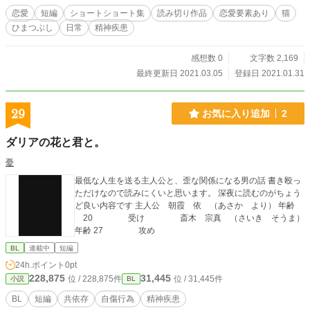
恋愛
短編
ショートショート集
読み切り作品
恋愛要素あり
猫
ひまつぶし
日常
精神疾患
感想数 0
文字数 2,169
最終更新日 2021.03.05
登録日 2021.01.31
29
お気に入り追加
2
ダリアの花と君と。
憂
最低な人生を送る主人公と、歪な関係になる男の話 書き殴っ
ただけなので読みにくいと思います。 深夜に読むのがちょう
ど良い内容です 主人公 朝霞 依 （あさか より） 年齢
20 受け 斎木 宗真 （さいき そうま）
年齢 27 攻め
BL
連載中
短編
24h.ポイント
0pt
228,875
31,445
位 / 228,875件
位 / 31,445件
小説
BL
BL
短編
共依存
自傷行為
精神疾患