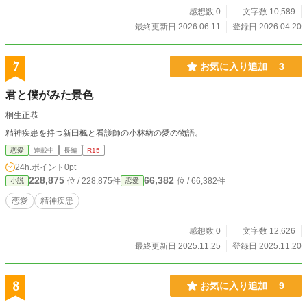
感想数 0
文字数 10,589
最終更新日 2026.06.11
登録日 2026.04.20
7
お気に入り追加
3
君と僕がみた景色
桐生正恭
精神疾患を持つ新田楓と看護師の小林紡の愛の物語。
恋愛
連載中
長編
R15
24h.ポイント
0pt
228,875
66,382
位 / 228,875件
位 / 66,382件
小説
恋愛
恋愛
精神疾患
感想数 0
文字数 12,626
最終更新日 2025.11.25
登録日 2025.11.20
8
お気に入り追加
9