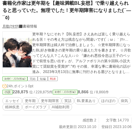
書籍化作家は更年期を【趣味満載BL妄想】で乗り越えられ
ると思っていた。無理でした！更年期障害になりました(¯―
¯٥)
月歌(ﾂｷｳﾀ)
書籍情報
更年期？なにそれ？【BL妄想】さえあれば楽しく乗り越えら
れる筈！その考え方は残念ながら間違いです(´；ω；｀)ｳｯ…
更年期障害は婦人科で治療しましょう。 ☆更年期障害になっ
たBL好き物書きの更年期の乗り越えた方を書きます。 ☆月歌
ってどんな人？こんな人↓↓☆ 『嫌われ悪役令息は王子のベッ
ドで前世を思い出す』が、アルファポリスの第９回BL小説大
賞にて奨励賞を受賞(#^.^#) その後、幸運な事に書籍化の話が
進み、2023年3月13日に無事に刊行される運びとなりまし
た。４９歳で商業BL作家としてデビューさせていただく機会
ｴｯｾｲ・ﾉﾝﾌｨｸｼｮﾝ
完結
短編
R18
を得ました。 ☆表紙絵、挿絵は全てAIイラスです
24h.ポイント
0pt
228,875
8,866
位 / 228,875件
位 / 8,866件
小説
ｴｯｾｲ・ﾉﾝﾌｨｸｼｮﾝ
エッセイ
更年期
更年期障害
実話
BL要素あり
ほのぼの
病気
精神疾患
ボーイズラブ
AI補助利用
感想数 2
文字数 14,770
最終更新日 2023.10.10
登録日 2023.10.06