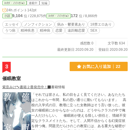
ｴｯｾｲ・ﾉﾝﾌｨｸｼｮﾝ
連載中
短編
24h.ポイント
142pt
9,104
172
位 / 228,875件
位 / 8,866件
小説
ｴｯｾｲ・ﾉﾝﾌｨｸｼｮﾝ
エッセイ
ノンフィクション
病み・鬱要素あり
18禁エロあり
うつ病
精神疾患
精神病
恋愛
遠距離恋愛
SEX
感想数 0
文字数 634
最終更新日 2020.09.20
登録日 2020.09.20
3
お気に入り追加
22
催眠教室
紫音みけ🐾書籍２冊発売中！
書籍情報
「それでは皆さん、私の目をよく見てください。あなたたち
はこれから一年間、私の思い通りに動いてもらいます」 高
校の入学式の日、教壇に立った女教師はそう言い放った。彼
女の催眠術にかからなかったのは、どうやらクラスの中で俺
一人だけらしい。 催眠術が使える怪しい担任と、情緒不安
定なクラスメイトたち。そして、人間不信からくる幻覚症状
を持つ俺。問題児だらけのこの教室には、ある重大な秘密が