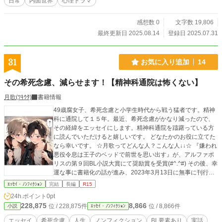
日常
内面世界
心理ドラマ
人を蝕んでいく。 これらは、静かな痛み、激しい発作、 そし
て許可を求めることのない不安定さの物語だ。 登場人物たち
は英雄でも犠牲者でもない。 彼らは、自分自身の心と向き合
感想数 0
文字数 19,806
いながら、 助けも救いもないまま、ただ生き延びようとして
最終更新日 2025.08.14
登録日 2025.07.31
いる。 ここには美化も飾り言葉もない。 あるのは、聴覚や視
覚の幻覚、乖離、躁状態、強迫行動、パニック発作。 そし
て、冷めたコーヒー、暗くならない部屋、誰にも見られない
31
お気に入り追加
14
顔。 舞台は日常だが、物語は内側で進行している ——誰もそ
の台本を知らない。 正気と狂気の間に、明確な境界は存在し
その希死念慮、減らせます！【精神科通院は怖くない】
ない。 そこにあるのは、忘れ去られた領域 ——そして、それ
を見つめる勇気を持つ者は、ほんの一握りしかいない。
月歌(ﾂｷｳﾀ)
書籍情報
49歳腐女子、希死念慮と小学生時代から戦う猛者です。精神
科に通院して１５年。最近、希死念慮がかなり減ったので、
その経緯をエッセイにします。精神科通院を躊躇っている方
に読んでいただけると嬉しいです。 どなたかのお役に立てた
なら幸いです。 ☆月歌ってどんな人？こんな人↓↓☆ 『嫌われ
悪役令息は王子のベッドで前世を思い出す』が、アルファポ
リスの第９回BL小説大賞にて奨励賞を受賞(#^.^#) その後、幸
運な事に書籍化の話が進み、2023年3月13日に無事に刊行さ
れる運びとなりました。４９歳で商業BL作家としてデビュー
ｴｯｾｲ・ﾉﾝﾌｨｸｼｮﾝ
完結
長編
R15
させていただく機会を得ました。 ☆表紙絵、挿絵は全てAIイ
24h.ポイント
0pt
ラスです
228,875
8,866
位 / 228,875件
位 / 8,866件
小説
ｴｯｾｲ・ﾉﾝﾌｨｸｼｮﾝ
エッセイ
希死念慮
人生
ノンフィクション
BL要素あり
実話