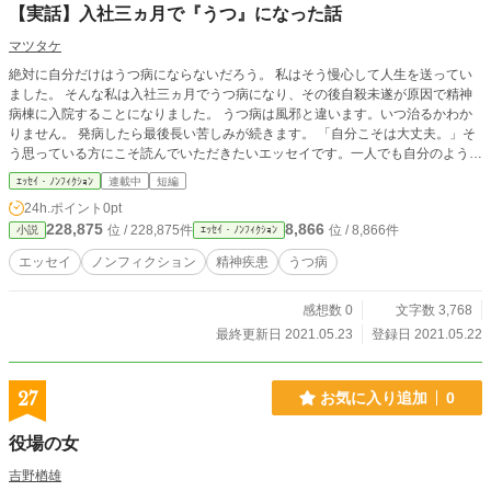
【実話】入社三ヵ月で『うつ』になった話
マツタケ
絶対に自分だけはうつ病にならないだろう。 私はそう慢心して人生を送ってい
ました。 そんな私は入社三ヵ月でうつ病になり、その後自殺未遂が原因で精神
病棟に入院することになりました。 うつ病は風邪と違います。いつ治るかわか
りません。 発病したら最後長い苦しみが続きます。 「自分こそは大丈夫。」そ
う思っている方にこそ読んでいただきたいエッセイです。一人でも自分のような
人間がいなくなるようにという思いを込めて。
ｴｯｾｲ・ﾉﾝﾌｨｸｼｮﾝ
連載中
短編
24h.ポイント
0pt
228,875
8,866
位 / 228,875件
位 / 8,866件
小説
ｴｯｾｲ・ﾉﾝﾌｨｸｼｮﾝ
エッセイ
ノンフィクション
精神疾患
うつ病
感想数 0
文字数 3,768
最終更新日 2021.05.23
登録日 2021.05.22
27
お気に入り追加
0
役場の女
吉野楢雄