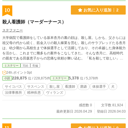
10
お気に入り追加
2
殺人看護師（マーダーナース）
ステファニー
大学病院で看護師をしている坂本杏月の裏の顔は、殺し屋。しかも、父さらには
祖父母の代から続く、筋金入りの殺人稼業を営む。殺しのサラブレッドたる杏月
は、幼少期から高校生まで体操選手として活躍しており、その卓越した身体能力
を活かし、これまでに幾多もの案件をこなしてきた。 そんな杏月に、高校時代
の親友である田森恵子からの悲痛な依頼が舞い込む。 「私を殺して欲しい」、
と。 かねてから自殺未遂を繰り返し、彼女の辛い人生の一部始終を見てきた杏
ミステリー
完結
長編
月は、悩んだ末に引き受けることに。 しかし、この一件を契機に、順調だった
24h.ポイント
0pt
杏月の、人生の歯車が狂い出す...。 ※この物語はフィクションです。作品の進行
228,875
5,378
位 / 228,875件
位 / 5,378件
小説
ミステリー
上、登場する人物の実務内容が実際と異なる場合がございますが、その点はご了
承いただきたく存じます。また苦情・ご意見・ご指摘等も受付致しかねます。あ
サイコパス
サスペンス
殺し屋
看護師
囲碁
体操選手
犬
くまで架空の設定であり、実在のモデル等は一切ございません。 ※エブリスタ
法律事務所
精神疾患
ヴィランズ
でも公開があります。 ※作中で現在とは状況の異なる事実についての言及がご
ざいます。当作品執筆時は２０２５年夏であり、その時期には予見のできなかっ
たためであり、作品の進行上、原文のままである方が臨場感があると判断したた
感想数 0
文字数 81,924
め、あえて修正せずに掲載しております。
最終更新日 2026.04.29
登録日 2026.04.03
お気に入り追加
0