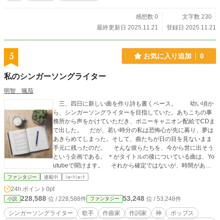
感想数 0
文字数 230
最終更新日 2025.11.21
登録日 2025.11.21
5
お気に入り追加
0
私のシンガーソングライター
明智 颯茄
三、四日に新しい曲を作り詩も書くペース。 幼い頃か
ら、シンガーソングライターを目指していた。あちこちの事
務所から声をかけていただき、ポニーキャニオン配給でCDま
で出した。 だが、若い時分の私は恐怖心が先に募り、夢は
あきらめてしまった。そして、曲たちが日の目を見ないまま
手元に残ったのだ。 そんな彼らたちを、今から世に出そう
という企画である。 ＊がタイトルの後についている曲は、Yo
utubeで聞けます。 それから確定ではないが、時間があれ
ば、YouTubeで打ち込みで完成させた曲をアップロードする
ファンタジー
連載中
ｼｮｰﾄｼｮｰﾄ
つもりだ。
24h.ポイント
0pt
228,588
53,248
位 / 228,588件
位 / 53,248件
小説
ファンタジー
シンガーソングライター
歌手
作曲家
作詞家
神
ポップス