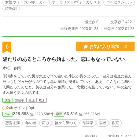
女性ヴォーカル/ボーカル
ボーカリスト/ヴォーカリスト
バイセクシャル
詩/歌詞
感想数 0
文字数 2,422
最終更新日 2023.01.28
登録日 2022.01.23
6
お気に入り追加
2
隔たりのあるところから始まった、恋にもなっていない
木桜 春雨
作詞家をしていた男が気まぐれで書いた小説が賞をとった。 自分は素直に喜ん
だつもりだったが心の中では黒い感情が渦巻いていた。 ああ、こんなにも醜い
人間だったんだと、美夜は自分を嫌悪した。 恋愛にも至っていない、年の差で
すれ違う男女の話です。
恋愛
連載中
長編
R18
24h.ポイント
0pt
228,588
66,316
位 / 228,588件
位 / 66,316件
小説
恋愛
恋愛未満
年の差
妬み
後から気づく
作詞家
医者
作家
感想数 0
文字数 75,444