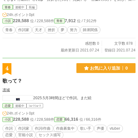
一の作詞家になるまでの物語。
青春
連載中
長編
24h.ポイント
0pt
228,588
7,912
位 / 228,588件
位 / 7,912件
小説
青春
青春
作詞家
天才
挫折
夢
努力
師弟関係
感想数 0
文字数 878
最終更新日 2021.07.24
登録日 2021.07.24
4
お気に入り追加
0
歌って？
凛城
2025.5月3時間ほどで作詞。まだ続
恋愛
連載中
ｼｮｰﾄｼｮｰﾄ
24h.ポイント
0pt
228,588
66,316
位 / 228,588件
位 / 66,316件
小説
恋愛
作詞
作詞家
作詞/作曲
作曲募集中
歌い手
声優
vtuber
恋愛
官能小説
セックス描写