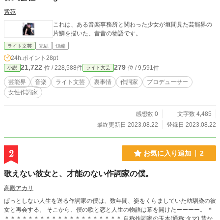
紫苑
これは、ある音楽事務所と関わった少女が垣間見た芸能界の
片鱗を描いた、昔昔の物語です。
ライト文芸
完結
短編
24h.ポイント
28pt
21,722
279
位 / 228,588件
位 / 9,591件
小説
ライト文芸
芸能界
音楽
ライト文芸
裏事情
作詞家
プロデューサー
女性作詞家
感想数 0
文字数 4,485
最終更新日 2023.08.22
登録日 2023.08.22
2
お気に入り追加
2
歌えない彼女と、才能のない作詞家の僕。
高殿アカリ
ぱっとしない人生を送る作詞家の僕は、数年間、姿をくらましていた幼馴染の彼
女と再会する。 そこから、僕の歌と恋と人生の物語は幕を開けたーーーー。 ＊
＊＊＊＊＊＊＊＊＊＊＊＊＊＊＊＊＊＊＊＊ 自称作詞家の玉木(通称:タマ) 昔か