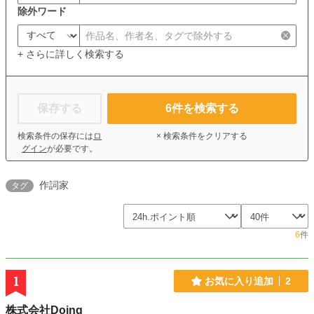
除外ワード
+ さらに詳しく検索する
保存する
6
件を検索する
検索条件の保存には
ロ
× 検索条件をクリアする
グイン
が必要です。
作詞家
タグ
6
件
1
お気に入り追加
2
株式会社Doing