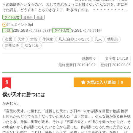
らの悪癖みたいなものだ。 大して売れるようにも思えないこんな詞を、君に向
けた詞を、どうすることもできなくて、吐き出すのは。 ＊＊＊＊＊＊＊＊＊＊
＊＊＊＊＊＊＊＊＊＊＊ 世界の歌姫を母に持つ、ポチ 「私、もう歌えなくなっ
ライト文芸
連載中
長編
ちゃったのよ......」 「母がね、亡くなったの。私はそれが嬉しくて、悲しくて、
24h.ポイント
0pt
苦しくて、笑えて、でもやっぱり泣いて。だから歌えなくなったのよ」 ＊＊＊
228,588
9,591
位 / 228,588件
位 / 9,591件
小説
ライト文芸
＊＊＊＊＊＊＊＊＊＊＊＊＊＊＊＊＊＊ 平凡を望む人気歌手、ミナミ 彼女はき
っと一人きりで戦っている。 自分のためだけに自分の未来のために、自分の手
恋愛
天才
才能
作詞家
凡人(自称じゃない)
凡人
幼馴染
で道を切り開いているのだ。 ＊＊＊＊＊＊＊＊＊＊＊＊＊＊＊＊＊＊＊＊＊ ＊
幼馴染み
幼なじみ
＊＊＊＊＊＊＊＊＊＊＊＊＊＊＊＊＊ ＊＊＊＊＊＊＊＊＊＊＊＊＊ ＊＊＊＊＊
＊＊＊ ＊＊＊ もしも、だよ。 もしもそこから抜け出せるのなら。 今みたいに、
きらりと光る真実の欠片を、 必死に拾って、這いつくばらなくてもいいのか
感想数 0
文字数 14,718
な？ もう死んでるみたいに呼吸しなくてもいいのかな？ ねぇ、、、 ＊＊＊＊＊
最終更新日 2019.10.02
登録日 2019.03.05
＊＊＊＊＊＊＊＊＊＊＊＊＊＊＊＊ 更新情報はこちら！ Twitter → @akari_taka
dono
3
お気に入り追加
0
僕が天才に勝つには
かみむら。
『言葉の天才』に憧れた『挫折した天才』が日本一の作詞家を目指す物語 挫折
し何もかもどうでも良くなっていた主人公「山下光貴」。そんな彼がある曲を聴
いたとき、身体に衝撃が走る。それは『言葉の天才』の凄さを知ったからだ。そ
の出会いから作詞家になりたいと心から思った。作詞家になるために光貴がとん
でもない行動に。これは『挫折した天才、光貴』が『言葉の天才』を倒し、日本