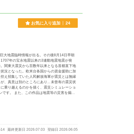
お気に入り追加
24
フ巨大地震臨時情報が出る。その後8月14日早朝
707年の宝永地震以来の3連動地震地震が発
播。関東大震災から百数年以来となる首都直下地
災状況となった。欧米台各国からの資金援助に加
を控え招集していた人民解放海軍が震災とは無縁
、真意は別のところにあり... 未曾有の震災状
うに乗り越えるのかを描く、震災シミュレーショ
もありません。
514
最終更新日 2026.07.03
登録日 2026.06.05