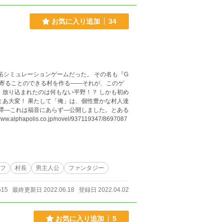
お気に入り追加
34
拓シミュレーションゲームだった。 その名も『G
個性豊かな村人達
lis.co.jp/novel/937119347/8697087
フ
村長
男主人公
ファンタジー
515
最終更新日 2022.06.18
登録日 2022.04.02
お気に入り追加
5