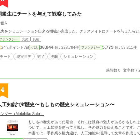
同級生にチートを与えて観察してみた
僧侶A
現実をシミュレーション出来る機械が完成した。クラスメイトにチートを与えたらど
ファンタジー
完結
長編
36,844
5,775
24h.ポイント
7pt
位 / 228,784件
位 / 53,311件
小説
ファンタジー
チート
現実世界
魅了
洗脳
シミュレーション
感想数 0
文字数 7,
4
人工知能でif歴史〜もしもの歴史シミュレーション〜
ンダー（Motohiko Sato）
もしもの歴史があった場合、それには独自の魅力があるかもしれ
ついて、人工知能を使って再現し、その魅力を伝えることです。
本書では、手作業を極力避け、人工知能を活用して文章を作成し