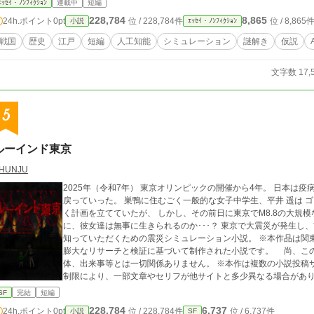
ｴｯｾｲ・ﾉﾝﾌｨｸｼｮﾝ
連載中
短編
228,784
8,865
24h.ポイント
0pt
位 / 228,784件
位 / 8,865
小説
ｴｯｾｲ・ﾉﾝﾌｨｸｼｮﾝ
戦国
歴史
江戸
短編
人工知能
シミュレーション
謎解き
仮説
文字数 17,
5
ルーインド東京
HUNJU
2025年（令和7年） 東京オリンピックの開催から4年。 日本は
戻っていった。 巣鴨に住むごく一般的な女子中学生、平井 遥は 
く計画を立てていたが、 しかし、その前日に東京でM8.8の大規
に、彼女達は無事に生きられるのか･･･？ 東京で大震災が発生し、首都機能が停止したら どうなってしまうのかを
知っていただくための震災シミュレーション小説。 ※本作品は関東地方での巨大地震や首都機能麻痺を想定し、
膨大なリサーチと検証に基づいて制作された小説です。 尚、こ
体、出来事等とは一切関係ありません。 ※本作は複数の小説投稿サイトとの同時掲載となりますが、 当サイトの
SF
完結
短編
228,784
6,737
24h.ポイント
0pt
位 / 228,784件
位 / 6,737件
小説
SF