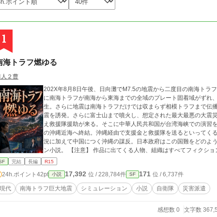
1
南海トラフ燃ゆる
防人２曹
202X年8月8日午後、日向灘でM7.5の地震から二度目の南海トラ
に南海トラフが南海から東海までの全域のプレート固着域がずれ、1
生。さらに地震は南海トラフだけでは収まらず相模トラフまで伝
震を誘発。さらに富士山まで噴火し、想定された最大最悪の大震
え救援隊援助が来る。そこに中華人民共和国が台湾海峡での演習
の沖縄近海へ終結。沖縄経由で支援金と救援隊を送るといってくるが
況に加えて中国につく沖縄の謀反。日本政府はこの国難をどのよ
ン小説。 【注意】 作品に出てくる人物、組織はすべてフィクションです。 また、この作品は地震等の災害を煽っ
たりするものではありませんし、地震が予知できるとするもので
SF
完結
長編
R15
17,392
171
24h.ポイント
42pt
位 / 228,784件
位 / 6,737件
小説
SF
現代
南海トラフ巨大地震
シミュレーション
小説
自衛隊
災害派遣
感想数 0
文字数 367,