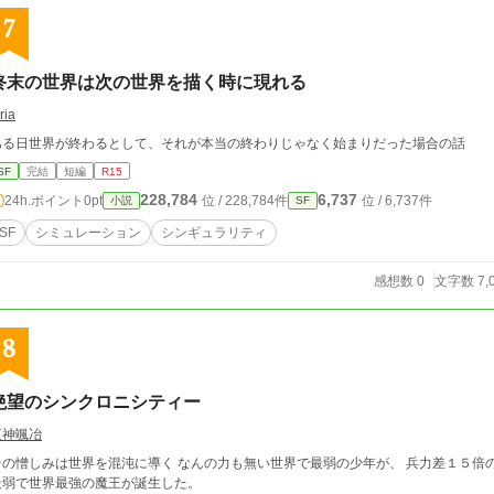
7
終末の世界は次の世界を描く時に現れる
ria
ある日世界が終わるとして、それが本当の終わりじゃなく始まりだった場合の話
SF
完結
短編
R15
228,784
6,737
24h.ポイント
0pt
位 / 228,784件
位 / 6,737件
小説
SF
SF
シミュレーション
シンギュラリティ
感想数 0
文字数 7,
8
絶望のシンクロニシティー
夜神颯冶
しみは世界を混沌に導く なんの力も無い世界で最弱の少年が、 兵力差１５倍の人類に挑(いど)む狂気の物語。 この瞬間、世界
最弱で世界最強の魔王が誕生した。