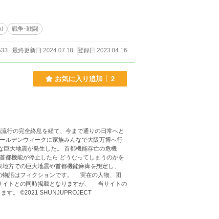
件
AI
戦争･戦闘
533
最終更新日 2024.07.18
登録日 2023.04.16
お気に入り追加
2
疫病流行の完全終息を経て、今まで通りの日常へと
ゴールデンウィークに家族みんなで大阪万博へ行
模な巨大地震が発生した。 首都機能存亡の危機
の物語はフィクションです。 実在の人物、団
制限により、一部文章やセリフが他サイトと多少異なる場合があります。 ©2021 SHUNJUPROJECT