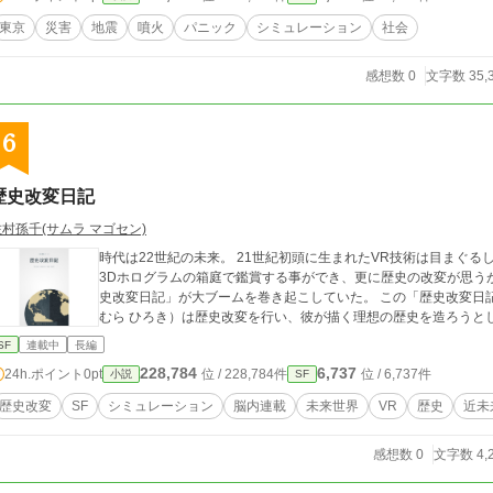
東京
災害
地震
噴火
パニック
シミュレーション
社会
感想数 0
文字数 35,
6
歴史改変日記
佐村孫千(サムラ マゴセン)
時代は22世紀の未来。 21世紀初頭に生まれたVR技術は目まぐる
3Dホログラムの箱庭で鑑賞する事ができ、更に歴史の改変が思う
史改変日記」が大ブームを巻き起こしていた。 この「歴史改変日記」を手にした歴史オタクの中学生 佐村大輝（さ
むら ひろき）は歴史改変を行い、彼が描く理想の歴史を造ろうと
SF
連載中
長編
228,784
6,737
24h.ポイント
0pt
位 / 228,784件
位 / 6,737件
小説
SF
歴史改変
SF
シミュレーション
脳内連載
未来世界
VR
歴史
近未
感想数 0
文字数 4,