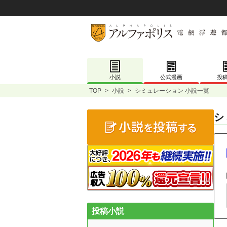
小説
公式漫画
投
TOP
>
小説
>
シミュレーション 小説一覧
シ
投稿小説