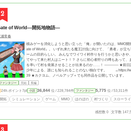
2
Gate of World―開拓地物語―
三浦常春
積みゲーを消化しようと思い立った「俺」が開いたのは、MMO開
ate of World』。 いずれ来たる魔王討伐に向けて、「勇者」が立ち寄ることのできる村を作る――それが、このゲ
ームの目的らしい。 みんなでワイワイ村作りを行うかと思いきや、放り込まれたのは何もない平野！？ しかも初め
てやって来た村人はニート！？ さらに初心者狩りの噂もあって、まあ大変！ 果たして「俺」は、
を率いて村を発展させることが出来るのか……！ ―――― ★前日譚―これは福音にあらず―公開しました。とある
少年による、誰にも知られることのない独白です。 →https://www.alphapo
39 ★カクヨム、ノベルアップ＋でも同作品を公開しています。
ファンタジー
完結
長編
36,844
5,775
24h.ポイント
7pt
位 / 228,784件
位 / 53,311件
小説
ファンタジー
開拓
シミュレーション
ゲーム
MMO
ほのぼの
村づくり
スローライ
感想数 0
文字数 147,
3