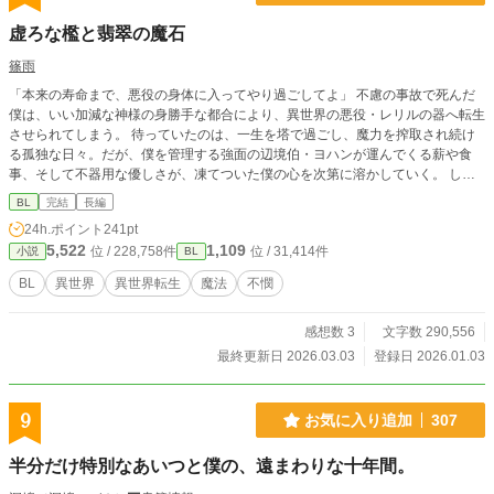
虚ろな檻と翡翠の魔石
篠雨
「本来の寿命まで、悪役の身体に入ってやり過ごしてよ」 不慮の事故で死んだ
僕は、いい加減な神様の身勝手な都合により、異世界の悪役・レリルの器へ転生
させられてしまう。 待っていたのは、一生を塔で過ごし、魔力を搾取され続け
る孤独な日々。だが、僕を管理する強面の辺境伯・ヨハンが運んでくる薪や食
事、そして不器用な優しさが、凍てついた僕の心を次第に溶かしていく。 しか
し、穏やかな時間は長くは続かない。魔力を捧げるたびに脳内に流れ込む本物の
BL
完結
長編
レリルの記憶と領地を襲う未曾有の魔物の群れ。 「僕が、この場所と彼を守る
24h.ポイント
241pt
方法はこれしかない」 記憶に翻弄され頭は混乱する中、魔石化するという残酷
5,522
1,109
位 / 228,758件
位 / 31,414件
小説
BL
な決断を下そうとするが――。
BL
異世界
異世界転生
魔法
不憫
感想数 3
文字数 290,556
最終更新日 2026.03.03
登録日 2026.01.03
9
お気に入り追加
307
半分だけ特別なあいつと僕の、遠まわりな十年間。