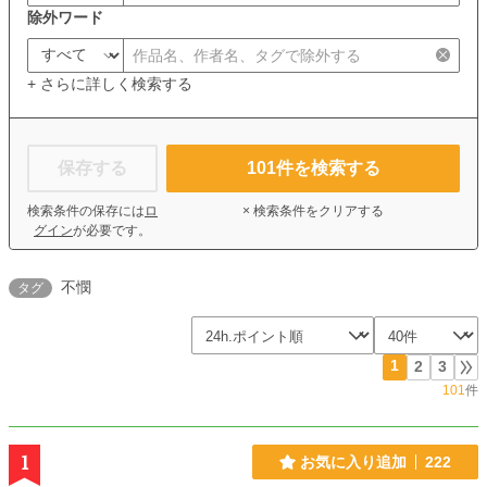
除外ワード
+ さらに詳しく検索する
保存する
101
件を検索する
検索条件の保存には
ロ
× 検索条件をクリアする
グイン
が必要です。
不憫
タグ
1
2
3
101
件
1
お気に入り追加
222