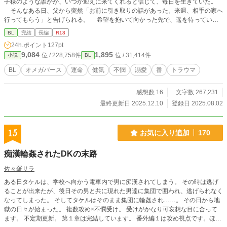
子様のような誰かが、いつか迎えに来てくれると信じて、毎日を生きていた。
そんなある日、父から突然「お前に引き取りの話があった。来週、相手の家へ
行ってもらう」と告げられる。 希望を抱いて向かった先で、遥を待っていた
のは――これまで以上の地獄だった。 オメガが虐げられる世界で、傷つきな
BL
完結
長編
R18
がらも懸命に生きてきた遥が、救い出され、愛され、幸せになるお話です。
24h.ポイント
127pt
溺愛アルファ × 不憫オメガ ※前半は無理やりな描写や暴力的な表現が続きま
9,084
1,895
位 / 228,758件
位 / 31,414件
小説
BL
す。苦手な方はご注意ください ※基本的に、毎日20時に更新していきます（変
更がある場合はXでお知らせします） ※他サイトにも掲載しています
BL
オメガバース
運命
健気
不憫
溺愛
番
トラウマ
感想数 16
文字数 267,231
最終更新日 2025.12.10
登録日 2025.08.02
15
お気に入り追加
170
痴漢輪姦されたDKの末路
佐々羅サラ
ある日タケルは、学校へ向かう電車内で男に痴漢されてしまう。 その時は逃げ
ることが出来たが、後日その男と共に現れた男達に集団で囲われ、逃げられなく
なってしまった。 そしてタケルはそのまま集団に輪姦され……。 その日から地
獄の日々が始まった。 複数攻め×不憫受け。 受けがかなり可哀想な目に合って
ます。 不定期更新。 第１章は完結しています。 番外編１は攻め視点です。ほぼ