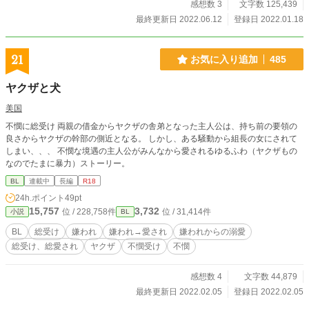
感想数 3
文字数 125,439
最終更新日 2022.06.12
登録日 2022.01.18
21
お気に入り追加
485
ヤクザと犬
美国
不憫に総受け 両親の借金からヤクザの舎弟となった主人公は、持ち前の要領の
良さからヤクザの幹部の側近となる。 しかし、ある騒動から組長の女にされて
しまい、、、 不憫な境遇の主人公がみんなから愛されるゆるふわ（ヤクザもの
なのでたまに暴力）ストーリー。
BL
連載中
長編
R18
24h.ポイント
49pt
15,757
3,732
位 / 228,758件
位 / 31,414件
小説
BL
BL
総受け
嫌われ
嫌われ→愛され
嫌われからの溺愛
総受け、総愛され
ヤクザ
不憫受け
不憫
感想数 4
文字数 44,879
最終更新日 2022.02.05
登録日 2022.02.05