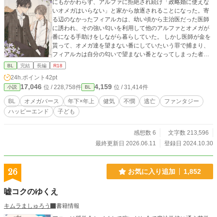
にもかかわらず、アルファに拒絶され続け「政略婚に使えな
いオメガはいらない」と家から放逐されることになった。寄
る辺のなかったフィアルカは、幼い頃から主治医だった医師
に誘われ、その強い匂いを利用して他のアルファとオメガが
番になる手助けをしながら暮らしていた。 しかし医師が金を
貰って、オメガ達を望まない番にしていたいう罪で捕まり、
フィアルカは自分の匂いで望まない番となってしまった者が
いるということを知る。 その事実に打ちひしがれるフィアル
BL
完結
長編
R18
カに命じられた罰は、病にかかったアルファの青年の世話、
24h.ポイント
42pt
そして青年との間に子を設けることだった。 フィアルカは青
17,046
4,159
位 / 228,758件
位 / 31,414件
小説
BL
年に「罪びとのオメガ」だと罵られ拒絶されてしまうが、青
年の拒絶は病をフィアルカに移さないためのものだと気づい
BL
オメガバース
年下×年上
健気
不憫
逃亡
ファンタジー
たフィアルカは献身的に青年に仕え、やがて心を通わせてい
ハッピーエンド
子ども
くがー一 病の青年‪α‬×発情の強すぎるΩ 紆余曲折ありますがハ
ピエンです。 imooo(@imodayosagyo )さんの「再会年下攻め
創作BL」の1次創作タグ企画に参加させていただいたツイノ
感想数 6
文字数 213,596
ベをお話にしたものになります。素敵な表紙絵もimoooさん
最終更新日 2026.06.11
登録日 2024.10.30
に描いていただいております。
26
お気に入り追加
1,852
嘘コクのゆくえ
キムラましゅろう
書籍情報