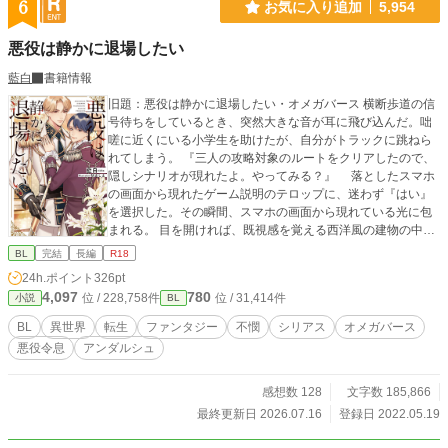
6
お気に入り追加
5,954
悪役は静かに退場したい
藍白
書籍情報
旧題：悪役は静かに退場したい・オメガバース 横断歩道の信
号待ちをしているとき、突然大きな音が耳に飛び込んだ。咄
嗟に近くにいる小学生を助けたが、自分がトラックに跳ねら
れてしまう。 『三人の攻略対象のルートをクリアしたので、
隠しシナリオが現れたよ。やってみる？』 落としたスマホ
の画面から現れたゲーム説明のテロップに、迷わず『はい』
を選択した。その瞬間、スマホの画面から現れている光に包
まれる。 目を開ければ、既視感を覚える西洋風の建物の中に
立っていた。 トラックに跳ねられたはずなのに、何故生きて
BL
完結
長編
R18
いるのか。 不思議に思っていたら、目の前を通った学生の肩
24h.ポイント
326pt
が、黒髪の学生の肩とぶつかってしまう。学生はバランスを
4,097
780
位 / 228,758件
位 / 31,414件
小説
BL
崩して階段から落ちそうだ。咄嗟に学生の腕を掴んで引き寄
せるが、自分の方が反動で階段から落ちてしまう。 トラック
BL
異世界
転生
ファンタジー
不憫
シリアス
オメガバース
に跳ねられた続きだろうかと思う程の出来事に、これは夢で
悪役令息
アンダルシュ
はないかと感じられる。 「危ないっ」 緊迫した低い声が耳
に入った瞬間、体中を包み込まれるような衝撃を感じた。下
腹に疼くような違和感を覚えながら、鼻腔に香ってくる甘い
感想数 128
文字数 185,866
匂いを辿ると、この世の者とは思えないほど美しい青年に助
最終更新日 2026.07.16
登録日 2022.05.19
けられていた。 再び目を開けたら、ベッドに寝かされてい
て、若い男性たちに叱責されている。何故だか「リアム」と