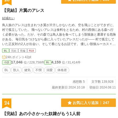
【完結】片翼のアレス
結城れい
鳥人族のアレスは生まれつき翼が片方しかないため、空を飛ぶことができずに、
村で孤立していた。 飛べないアレスは食料をとるため、村の西側にある森へ行
く必要があった。だが、その森では鳥人族を食べてしまう獣狼族と遭遇する危険
がある。 毎日気をつけながら森に入っていたアレスだったが―― 村で孤立して
いた正反対の2人が出会い、そして番になるお話です。 優しい獣狼ルーカス × 片
翼の鳥人アレス ※基本的に毎日20時に更新していく予定です（変更がある場合
BL
完結
長編
R18
はXでお知らせします） ※残酷な描写があります ※他サイトにも掲載していま
24h.ポイント
42pt
す
17,046
4,159
位 / 228,758件
位 / 31,414件
小説
BL
BL
獣人
健気
不憫
溺愛
体格差
感想数 5
文字数 139,928
最終更新日 2024.10.18
登録日 2024.08.11
24
お気に入り追加
247
【完結】あの小さかった奴隷がもう1人前