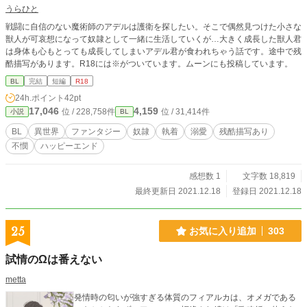
うらひと
戦闘に自信のない魔術師のアデルは護衛を探したい。そこで偶然見つけた小さな
獣人が可哀想になって奴隷として一緒に生活していくが…大きく成長した獣人君
は身体も心もとっても成長してしまいアデル君が食われちゃう話です。途中で残
酷描写があります。R18には※がついています。ムーンにも投稿しています。
BL
完結
短編
R18
24h.ポイント
42pt
17,046
4,159
位 / 228,758件
位 / 31,414件
小説
BL
BL
異世界
ファンタジー
奴隷
執着
溺愛
残酷描写あり
不憫
ハッピーエンド
感想数 1
文字数 18,819
最終更新日 2021.12.18
登録日 2021.12.18
25
お気に入り追加
303
試情のΩは番えない
metta
発情時の匂いが強すぎる体質のフィアルカは、オメガである