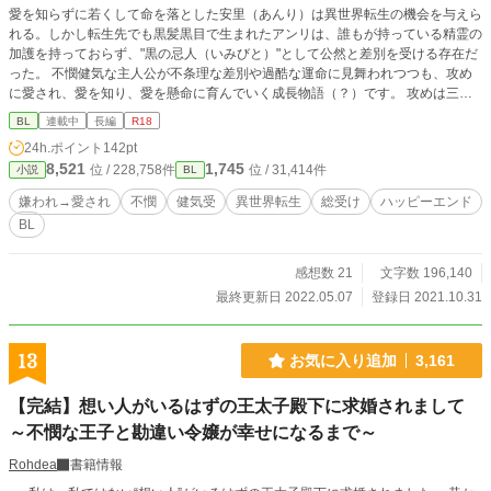
愛を知らずに若くして命を落とした安里（あんり）は異世界転生の機会を与えら
れる。しかし転生先でも黒髪黒目で生まれたアンリは、誰もが持っている精霊の
加護を持っておらず、"黒の忌人（いみびと）"として公然と差別を受ける存在だ
った。 不憫健気な主人公が不条理な差別や過酷な運命に見舞われつつも、攻め
に愛され、愛を知り、愛を懸命に育んでいく成長物語（？）です。 攻めは三人
以上の予定。最後は総受け総愛されハッピーエンド…ですがそこまでが長くてず
BL
連載中
長編
R18
っと不憫です。 R１８は中盤以降になるかと思います。 ざまぁ展開はありませ
24h.ポイント
142pt
ん。…すみません。 虐待、差別等の表現が多々出てきます。苦手な方はご注意
8,521
1,745
位 / 228,758件
位 / 31,414件
小説
BL
下さい。 R１８表現がある時（未満の時もありますが）には「※」マークをつけ
ています。
嫌われ→愛され
不憫
健気受
異世界転生
総受け
ハッピーエンド
BL
感想数 21
文字数 196,140
最終更新日 2022.05.07
登録日 2021.10.31
13
お気に入り追加
3,161
【完結】想い人がいるはずの王太子殿下に求婚されまして
～不憫な王子と勘違い令嬢が幸せになるまで～
Rohdea
書籍情報