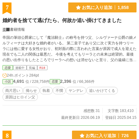
呼ばれ首を傾げるが、鏡に映った自分の姿に衝撃が走る。ゲ
7
お気に入り追加
1,858
ームに出ていた悪役令息リアム・ベルに転生しているではな
いか。 ――雪。 主人公。クリスマスパーティー。攻略対
婚約者を捨てて逃げたら、何故か追い掛けてきました
象。王太子。そして悪役令息、断罪イベント。 脳内に次々
とキーワードのような言葉が流れ込んでくる。 『デスティニ
棗
書籍情報
ー～ あなたと恋する未来へ～』は、ボーイズラブのゲーム
帝国の筆頭公爵家にして『魔法騎士』の称号を持つ父、シルヴァーナ公爵の娘メ
だ。プレイヤーは主人公になり、選択肢した攻略対象の好感
ルフィーナは大好きな婚約者がいる。 第二皇子であり父に次ぐ実力を持つリー
度を上げて、ハッピーエンドを目指す。攻略対象は、王太子
ラには他に愛する女性がおり、初対面の際に言われた言葉が原因で成人を迎えた
や騎士系、文官系の学生たちが用意されている。 主人公の恋
現在でも二人の関係は最悪だ。 今後を考えてもリーラとの未来は絶望的。最後
の邪魔をするのが悪役令息リアム・ベルだ。 そのリアムに、
の思い出作りをしたところでリーラへの想いは消せないと至り、父の遠縁に当た
何故自分が転生しているのか。 悪役令息リアム・ベルは、必
る公爵家に身を寄せた。 ここでリーラのことを思い出さないようにし、シルヴ
ずバッドエンドになり、王太子ルートには死亡エンドまで用
恋愛
連載中
長編
R18
ァーナ家の後継を作る為に相応しい相手を見つけ、主人たる公爵令嬢には許可を
意されている。 ゲーム終了の卒業パーティーまで、あと三ヶ
24h.ポイント
284pt
得て（当の本人に拒否権はない）子供が欲しいと迫っている時に――何故かリー
月。 バッドエンドの未来を回避出来るのだろうかと頭を抱え
4,691
2,396
位 / 228,758件
位 / 66,366件
小説
恋愛
ラが追いかけてきた。 ※ムーンライトさんにも公開中。 ※年齢制限をR18に変
ながら、ゲームの舞台である学園に向かうと、校門の前に
更、タグの元鞘を消しました。
は、王太子オーウェンが待っていた。 好感度を上げることに
両片思い
拗らせ
執着
不憫
ヤンデレ
追いかけてくる
失敗したら死亡エンドという状況の中、転生前からの夢を叶
原因はヒロイン父
える為に、まずは生死を分けるテストイベントのクリアを目
指す。 爽やか王太子アルファ×クール系だけれど甘えたがり
感想数 31
文字数 183,410
なオメガ。 オメガバース・悪役令息系・シリアス、不憫切な
い系からの、愛されざまあ系。
最終更新日 2026.06.19
登録日 2025.04.15
8
お気に入り追加
726