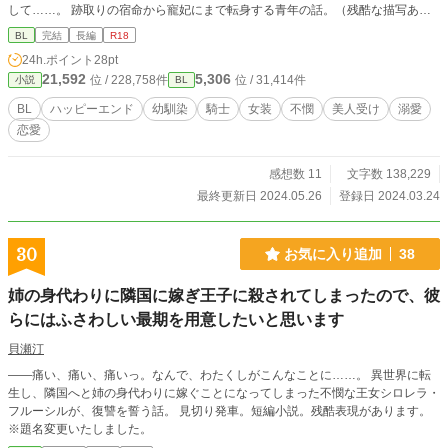
して……。 跡取りの宿命から寵妃にまで転身する青年の話。（残酷な描写あり
です） 最後のほうでずっとイチャついてます。ご注意を ※作品は小説家になろ
BL
完結
長編
R18
うの方で最新話を載せていきます。こちらでは読みやすく区分けにして投稿いた
24h.ポイント
28pt
します。
21,592
5,306
位 / 228,758件
位 / 31,414件
小説
BL
BL
ハッピーエンド
幼馴染
騎士
女装
不憫
美人受け
溺愛
恋愛
感想数 11
文字数 138,229
最終更新日 2024.05.26
登録日 2024.03.24
30
お気に入り追加
38
姉の身代わりに隣国に嫁ぎ王子に殺されてしまったので、彼
らにはふさわしい最期を用意したいと思います
貝瀬汀
――痛い、痛い、痛いっ。なんで、わたくしがこんなことに……。 異世界に転
生し、隣国へと姉の身代わりに嫁ぐことになってしまった不憫な王女シロレラ・
フルーシルが、復讐を誓う話。 見切り発車。短編小説。残酷表現があります。
※題名変更いたしました。