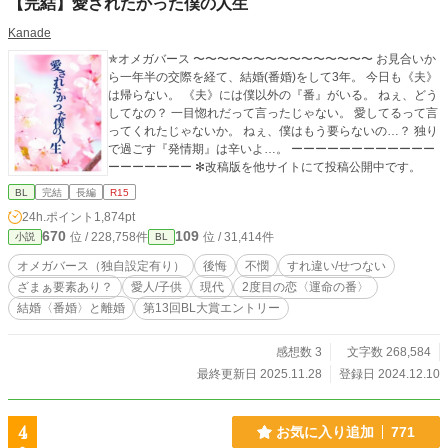
【完結】愛されたかった僕の人生
Kanade
✯オメガバース 〜〜〜〜〜〜〜〜〜〜〜〜〜〜〜 お見合いか
ら一年半の交際を経て、結婚(番婚)をして3年。 今日も《夫》
は帰らない。 《夫》には僕以外の『番』がいる。 ねぇ、どう
してなの？ 一目惚れだって言ったじゃない。 愛してるって言
ってくれたじゃないか。 ねぇ、僕はもう要らないの…？ 独り
で過ごす『発情期』は辛いよ…。 ーーーーーーーーーーーー
ーーーーーーー ✻改稿版を他サイトにて投稿公開中です。
BL
完結
長編
R15
24h.ポイント
1,874pt
670
109
位 / 228,758件
位 / 31,414件
小説
BL
オメガバース（独自設定有り）
後悔
不憫
すれ違い/せつない
ざまぁ要素あり？
愛人/子供
現代
2度目の恋〈運命の番〉
結婚〈番婚〉と離婚
第13回BL大賞エントリー
感想数 3
文字数 268,584
最終更新日 2025.11.28
登録日 2024.12.10
4
お気に入り追加
771