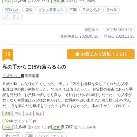
12,265
5,410
位 / 228,758件
位 / 66,366件
小説
恋愛
教えたのだが…… 注）作中に出てくる「房中術」についての
記述は、参考図書を基に作品に合うように解釈を加えたフィ
寝取られ
恋愛
ざまあ要素あり
不憫
童貞と処女
身分差
クションです。 R18には＊が付きます。
ノーチェ
感想数 0
文字数 169,329
最終更新日 2026.05.10
登録日 2023.11.26
19
お気に入り追加
1,147
私の手からこぼれ落ちるもの
アズやっこ
書籍情報
５歳の時、お父様が亡くなった。 優しくて私やお母様を愛してくれたお父様。
私達は仲の良い家族だった。 でもそれは偽りだった。 お父様の書斎にあった手
記を見た時、お父様の優しさも愛も、それはただの罪滅ぼしだった。 お父様が
亡くなり侯爵家は叔父様に奪われた。侯爵家を追い出されたお母様は心を病ん
だ。 心を病んだお母様を助けたのは私ではなかった。 私の手からこぼれていく
もの、そして最後は私もこぼれていく。 こぼれた私を救ってくれる人はいるの
恋愛
完結
短編
R15
かしら… ❈ 作者独自の世界観です。 ❈ 作者独自の設定です。 ❈ ざまぁは
24h.ポイント
71pt
ありません。
12,848
5,707
位 / 228,758件
位 / 66,366件
小説
恋愛
救いの手
不憫
ハッピーエンド