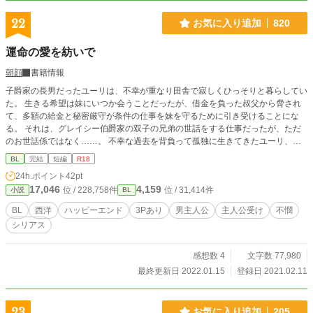
22
お気に入り追加
820
運命の愛を紡いで
朝顔
書籍情報
子爵家の長男だったユーリは、不幸が重なり田舎で寂しくひっそりと暮らしてい
た。 生きる希望は妹にいつか会うことだったが、借金を負った叔父から脅され
て、多額の給金と秘密厳守が条件の仕事を妹を守るために引き受けることにな
る。 それは、グレイシー伯爵家の双子の兄弟の世話をする仕事だったが、ただ
のお世話係ではなく……。 不幸な過去を背負って孤独に生きてきたユーリ、過
去に囚われたミラン、罪に苦しめられるシオン。 それぞれが愛に目覚めて、幸
BL
完結
短編
R18
せを求めて歩きだそうとするのだが……。 三人で幸せになることができるの
24h.ポイント
42pt
か……。 １８禁シーンは予告なしに入ります。 ３Pあり、ラストのみ二輪挿し
17,046
4,159
位 / 228,758件
位 / 31,414件
小説
BL
あり(ソフトです。愛がありますが苦手な方はご注意を) 全五回プラス番外編で完
結済み →だったのですが、作者のお気に入りのため、きまぐれて続編投下して
BL
西洋
ハッピーエンド
3Pあり
男主人公
主人公受け
不憫
ます。次回未定のため完結にしておきます。 ムーンライトノベルで同時投稿
シリアス
感想数 4
文字数 77,980
最終更新日 2022.01.15
登録日 2021.02.11
23
お気に入り追加
205