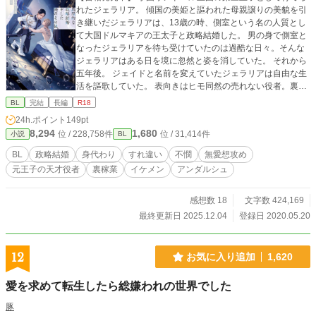
れたジェラリア。 傾国の美姫と謳われた母親譲りの美貌を引
き継いだジェラリアは、13歳の時、側室という名の人質とし
て大国ドルマキアの王太子と政略結婚した。 男の身で側室と
なったジェラリアを待ち受けていたのは過酷な日々。そんな
ジェラリアはある日を境に忽然と姿を消していた。 それから
五年後。 ジェイドと名前を変えていたジェラリアは自由な生
活を謳歌していた。 表向きはヒモ同然の売れない役者。裏の
顔は依頼人の指定どおりの人物を完璧に演じることで高額な
BL
完結
長編
R18
報酬を得る『身代わり屋』という裏稼業をしている天才演
24h.ポイント
149pt
者。 そんなジェイドは、ひょんなことからかつての自分であ
8,294
1,680
位 / 228,758件
位 / 31,414件
小説
BL
るリンドバル王国のジェラリア王子の身代わりとしてドルマ
キア王国に雇われる羽目になり…… ※2023年8月9日web連載
BL
政略結婚
身代わり
すれ違い
不憫
無愛想攻め
完結致しました！ 2025年12月4日番外編完結しました。 あり
元王子の天才役者
裏稼業
イケメン
アンダルシュ
がとうございます。
感想数 18
文字数 424,169
最終更新日 2025.12.04
登録日 2020.05.20
12
お気に入り追加
1,620
愛を求めて転生したら総嫌われの世界でした
豚