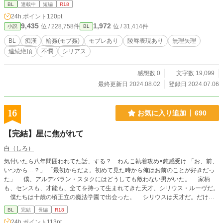
エロ無し。
BL
連載中
短編
R18
24h.ポイント
120pt
9,435
1,972
位 / 228,758件
位 / 31,414件
小説
BL
BL
痴漢
輪姦(モブ姦)
モブレあり
陵辱表現あり
無理矢理
連続絶頂
不憫
シリアス
感想数 0
文字数 19,099
最終更新日 2024.08.02
登録日 2024.07.06
16
お気に入り追加
690
【完結】星に焦がれて
白（しろ）
気付いたら八年間囲われてた話、する？ わんこ執着攻め×鈍感受け 「お、前、
いつから…？」 「最初からだよ。初めて見た時から俺はお前のことが好きだっ
た」 僕、アルデバラン・スタクにはどうしても敵わない男がいた。 家柄
も、センスも、才能も、全てを持って生まれてきた天才、シリウス・ルーヴだ。
僕たちは十歳の頃王立の魔法学園で出会った。 シリウスは天才だ。だけど
性格は無鉄砲で無計画で大雑把でとにかく甘えた、それに加えて我儘と来た。そ
BL
完結
長編
R18
れに比べて僕は冷静で落ち着いていて、体よりも先に頭が働くタイプだったから
24h.ポイント
113pt