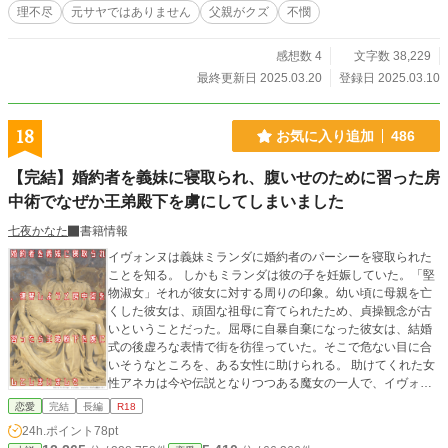
貴族として処刑されることが決まった。 そして、さまざまな思惑が交錯する
理不尽
元サヤではありません
父親がクズ
不憫
中、レイチェルは一つの決断を下し・・・ ＊過去と未来が行ったり来たりしな
がら進行する書き方にチャレンジしてみました。 読みにくいかもしれませんが
感想数 4
文字数 38,229
ご了承ください。
最終更新日 2025.03.20
登録日 2025.03.10
18
お気に入り追加
486
【完結】婚約者を義妹に寝取られ、腹いせのために習った房
中術でなぜか王弟殿下を虜にしてしまいました
七夜かなた
書籍情報
イヴォンヌは義妹ミランダに婚約者のパーシーを寝取られた
ことを知る。 しかもミランダは彼の子を妊娠していた。「堅
物淑女」それが彼女に対する周りの印象。幼い頃に母親を亡
くした彼女は、頑固な祖母に育てられたため、貞操観念が古
いということだった。屈辱に自暴自棄になった彼女は、結婚
式の後虚ろな表情で街を彷徨っていた。そこで危ない目に合
いそうなところを、ある女性に助けられる。 助けてくれた女
性アネカは今や伝説となりつつある魔女の一人で、イヴォン
ヌの状況を聞いて、彼女にある技術を教えてくれる。 それは
恋愛
完結
長編
R18
「房中術」。 「房中術」を知ったイヴォンヌは、すっかり生
24h.ポイント
78pt
まれ変わった。 ある時、二人組の男性を相手に「房中術」を