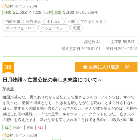
のデビュタントのために君の宝石を貸してほしい」で──。 アイシアはじっとラ
24h.ポイント
28pt
ンダル様を見つめる。 「忘れていらっしゃるようなので申し上げますけれど」
21,592
9,389
位 / 228,758件
位 / 66,366件
小説
恋愛
「何だ？」 「私も、エイドリアナ王女殿下と同じ十七歳なんです」 「は？」
「ですから、私もデビュタントなんです。フォレット伯爵家のジュエリーセット
伯爵令嬢
公爵令息
すれ違い
不憫
ワケあり王女
をお貸しすることは構わないにしても、大舞踏会でランダル様がエスコートして
ポンコツヒーロー
ハッピーエンド
恋愛
くださらないと私、ひとりぼっちなんですけど」 婚約者にデビュタントのエス
コートをしてもらえないという辛すぎる現実。 傷ついたアイシアは『ランダル
と婚約した理由』を思い出した。三年前に両親と弟がいっぺんに亡くなり唯一の
感想数 44
文字数 59,547
相続人となった自分が、国中の『ろくでなし』からロックオンされたことを。領
最終更新日 2025.01.07
登録日 2024.12.15
民のことを思えばランダルが一番マシだったことを。 「婚約者として正しく扱
ってほしいなんて、欲張りになっていた自分が恥ずかしい！」 初心に返ったア
イシアは、立派にひとりぼっちのデビュタントを乗り切ろうと心に誓う。それど
32
お気に入り追加
68
ころか、エイドリアナ王女のデビュタントを成功させるため、全力でランダルを
支援し始めて──。 （あれ？ ランダル様が罪悪感に駆られているように見える
日月物語～亡国公妃の美しき末路について～
のは、私の気のせいよね？） ★小説家になろう様にも投稿しました★
芽吹鹿
祖国が滅んだ。 男でありながら公妃として生きるラルカ・ハインツは、すべて
を失った。 敵国の捕虜となり、生き恥を晒しながらも死ぬことすら許されない
日々。愛する人の眠る地へ帰ることもできない。そんな彼を望んだのは、祖国を
滅ぼした側の英雄――『北の皇帝』ルキウス・ジークラントだった。 亡き夫へ
の想いを抱えたまま、新たな愛を受け入れることはできるのか。滅びた国に取り
残された未亡人が、もう一度、居場所を見つけるまでの物語。 公爵家当主 × 亡
BL
連載中
長編
R18
国の未亡人 ※残酷描写・男性妊娠、出産描写あり
24h.ポイント
28pt