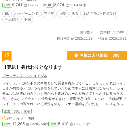
気が付けば周りの大人たちの策略にはめられてシリウスの世話係を任されること
9,741
2,074
位 / 228,758件
位 / 31,414件
小説
BL
になっていた。 二人組を作る時も、食事の時も、部屋だって同じのまま十八
で学園を卒業する年まで僕たちは常に一緒に居て──そしてそれは就職先でも同
BL
ハッピーエンド
異世界
溺愛
執着
わんこ攻め×鈍感受け
じだった。 配属された辺境の地でも僕はシリウスの世話を任され、日々を慌
完結保証
不憫
ただしく過ごしていたそんなある日、国境の森に魔物が発生した。それを掃討す
べく現場に向かうと何やら魔物の様子がおかしいことに気が付く。 その原因
を突き止めたシリウスが掃討に当たったのだが、魔物の攻撃を受けてしまい重傷
感想数 2
文字数 122,500
を負ってしまう。 初めて見るシリウスの姿に僕は動揺し、どうしようもなく
最終更新日 2025.11.13
登録日 2025.10.31
不安だった。目を覚ますまでの間何をしていていも気になっていた男が三日振り
に目を覚ました時、異変が起きた。 「…シリウス？」 「アルはさ、優しいか
ら」 背中はベッドに押し付けられて、目の前には見たことが無い顔をしたシ
17
お気に入り追加
309
リウスがいた。 いつだって一等星のように煌めいていた瞳が、仄暗い熱で潤
んでいた。とても友人に向ける目では、声では無かった。 「──俺のこと拒めな
【完結】身代わりとなります
いでしょ？」 おりてきた熱を拒む術を、僕は持っていなかった。 その日を
境に、僕たちの関係は変わった。でも、僕にはどうしてシリウスがそんなことを
ゴールデンフィッシュメダル
したのかがわからなかった。 これは気付かないうちに八年間囲われて、向
レイチェルは素行不良の令嬢として悪名を轟かせている。しかし、それはレイチ
けられている愛の大きさに気付かないまますったもんだする二人のお話。
ェルが無知ゆえにいつも失態をしていたためで本人には悪意はなかった。 レイ
チェルは家族に顧みられず誰からも貴族のルールを教えてもらわずに育ったの
だ。 そんなレイチェルに婚約者ができた。 侯爵令息のダニエルだ。 彼は誠実で
レイチェルの置かれている状況を知り、マナー講師を招いたり、ドレスを作って
くれたりした。 はじめは貴族然としている婚約者に反発していたレイチェルだ
恋愛
完結
短編
ったがいつのまにか彼の優しさに惹かれるようになった。 彼のレイチェルへの
24h.ポイント
78pt
想いが同情であっても。 彼がレイチェルではない人を愛していても。 そんな
12,265
5,410
位 / 228,758件
位 / 66,366件
小説
恋愛
時、彼の想い人である隣国の伯爵令嬢フィオラの国で革命が起き、彼女は隣国の