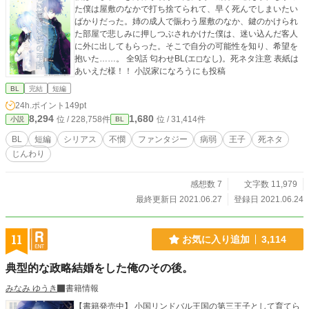
た僕は屋敷のなかで打ち捨てられて、早く死んでしまいたい
ばかりだった。姉の成人で賑わう屋敷のなか、鍵のかけられ
た部屋で悲しみに押しつぶされかけた僕は、迷い込んだ客人
に外に出してもらった。そこで自分の可能性を知り、希望を
抱いた……。 全9話 匂わせBL(エ◻︎なし)。死ネタ注意 表紙は
あいえだ様！！ 小説家になろうにも投稿
BL
完結
短編
24h.ポイント
149pt
8,294
1,680
位 / 228,758件
位 / 31,414件
小説
BL
BL
短編
シリアス
不憫
ファンタジー
病弱
王子
死ネタ
じんわり
感想数 7
文字数 11,979
最終更新日 2021.06.27
登録日 2021.06.24
11
お気に入り追加
3,114
典型的な政略結婚をした俺のその後。
みなみ ゆうき
書籍情報
【書籍発売中】 小国リンドバル王国の第三王子として育てら