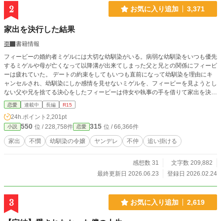
2
お気に入り追加
3,371
家出を決行した結果
棗
書籍情報
フィービーの婚約者ミゲルには大切な幼馴染がいる。病弱な幼馴染をいつも優先
するミゲルや母が亡くなって以降溝が出来てしまった父と兄との関係にフィービ
ーは疲れていた。 デートの約束をしてもいつも直前になって幼馴染を理由にキ
ャンセルされ、幼馴染にしか感情を見せないミゲルを、フィービーを見ようとし
ない父や兄を捨てる決心をしたフィービーは侍女や執事の手を借りて家出を決行
した。 自分を誰も知らない遠い場所へ行ったフィービーは、新しい人生の幕開
恋愛
連載中
長編
R15
けに期待に胸を躍らせた。 ※なろうさんにも公開しています。
24h.ポイント
2,201pt
550
315
位 / 228,758件
位 / 66,366件
小説
恋愛
家出
不憫
幼馴染の令嬢
ヤンデレ
不仲
追い掛ける
感想数 31
文字数 209,882
最終更新日 2026.06.23
登録日 2026.02.24
3
お気に入り追加
2,619