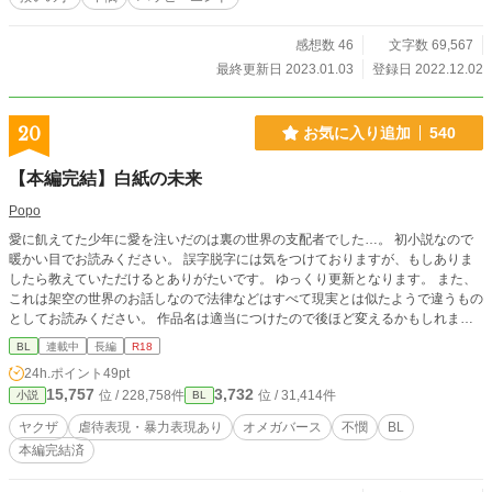
感想数 46
文字数 69,567
最終更新日 2023.01.03
登録日 2022.12.02
20
お気に入り追加
540
【本編完結】白紙の未来
Popo
愛に飢えてた少年に愛を注いだのは裏の世界の支配者でした…。 初小説なので
暖かい目でお読みください。 誤字脱字には気をつけておりますが、もしありま
したら教えていただけるとありがたいです。 ゆっくり更新となります。 また、
これは架空の世界のお話しなので法律などはすべて現実とは似たようで違うもの
としてお読みください。 作品名は適当につけたので後ほど変えるかもしれませ
ん。
BL
連載中
長編
R18
24h.ポイント
49pt
15,757
3,732
位 / 228,758件
位 / 31,414件
小説
BL
ヤクザ
虐待表現・暴力表現あり
オメガバース
不憫
BL
本編完結済