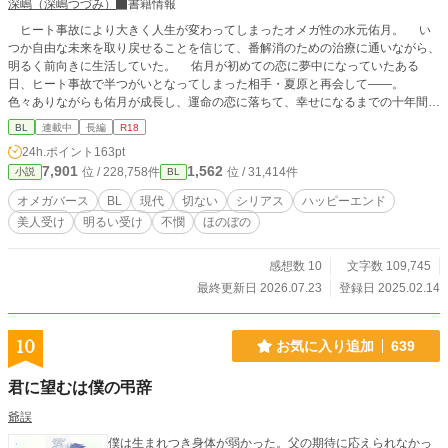
深嶋（深嶋つづみ）
書籍情報
ヒート事故により大きく人生が変わってしまったオメガ性の水元佑月。 い
つか自由な未来を取り戻せることを信じて、番解消のための治療に通いながら、
明るく前向きに生活していた。 佑月が初めての恋に夢中になっていたある
日、ヒート事故で半つがいとなってしまった相手・夏原と再会して――。
色々ありながらも佑月が成長し、運命の恋に落ちて、幸せになるまでの十年間を
描いた物語です。
BL
連載中
長編
R18
24h.ポイント
163pt
7,901
1,562
位 / 228,758件
位 / 31,414件
小説
BL
オメガバース
BL
現代
切ない
シリアス
ハッピーエンド
美人受け
明るい受け
不憫
ほのぼの
感想数 10
文字数 109,745
最終更新日 2026.07.23
登録日 2025.02.14
10
お気に入り追加
639
君に望むは僕の弔辞
爺誤
僕は生まれつき身体が弱かった。父の期待に応えられなかっ