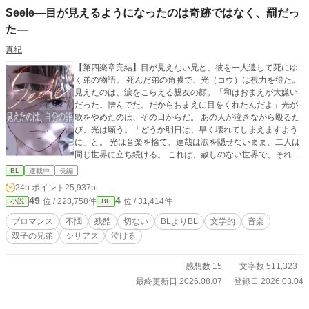
Seele―目が見えるようになったのは奇跡ではなく、罰だっ
た―
真紀
【第四楽章完結】目が見えない兄と、彼を一人遺して死にゆ
く弟の物語。 死んだ弟の角膜で、光（コウ）は視力を得た。
見えたのは、涙をこらえる親友の顔。「和はおまえが大嫌い
だった。憎んでた。だからおまえに目をくれたんだよ」光が
歌をやめたのは、その日からだ。 あの人が泣きながら殴るた
び、光は願う。「どうか明日は、早く壊れてしまえますよう
に」と。 光は音楽を捨て、達哉は涙を隠せないまま、二人は
同じ世界に立ち続ける。 これは、赦しのない世界で、それで
も生きようとする者たちの物語。 ブロマンス寄りですがBL好
BL
連載中
長編
きな方に読んで欲しい作品です。 「ノンケを堕とすノンケ」
24h.ポイント
25,937pt
が好物の方、ぜひどうぞ。
49
4
位 / 228,758件
位 / 31,414件
小説
BL
ブロマンス
不憫
残酷
切ない
BLよりBL
文学的
音楽
双子の兄弟
シリアス
泣ける
感想数 15
文字数 511,323
最終更新日 2026.08.07
登録日 2026.03.04