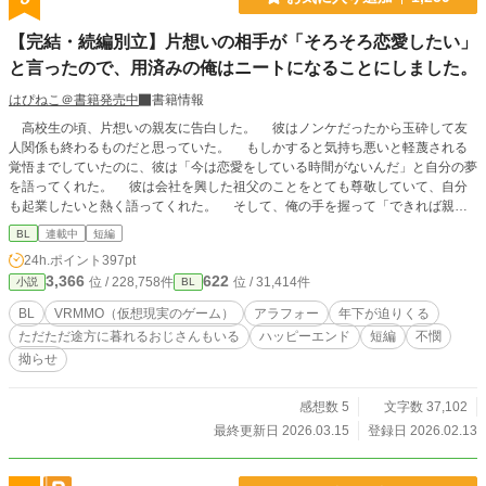
【完結・続編別立】片想いの相手が「そろそろ恋愛したい」
と言ったので、用済みの俺はニートになることにしました。
はぴねこ＠書籍発売中
書籍情報
高校生の頃、片想いの親友に告白した。 彼はノンケだったから玉砕して友
人関係も終わるものだと思っていた。 もしかすると気持ち悪いと軽蔑される
覚悟までしていたのに、彼は「今は恋愛をしている時間がないんだ」と自分の夢
を語ってくれた。 彼は会社を興した祖父のことをとても尊敬していて、自分
も起業したいと熱く語ってくれた。 そして、俺の手を握って「できれば親友
のお前には俺の右腕になってほしい」と言われた。 同性愛者の俺のことを気
BL
連載中
短編
持ち悪いと遠ざけることもせずに、親友のままでいてくれた彼に俺は感謝して、
24h.ポイント
397pt
同じ大学に進学して、大学の頃に彼と一緒にゲームを作成する会社を起業した。
3,366
622
位 / 228,758件
位 / 31,414件
小説
BL
あれから二十年間、本当に二人三脚で駆け抜けてきた。 そして、昨年売り
出したVRMMOが世界的に大ヒットし、ゲーム大賞を取ったことを祝うパーティ
BL
VRMMO（仮想現実のゲーム）
アラフォー
年下が迫りくる
ーで親友が語った言葉に俺の覚悟も決まった。 「俺もそろそろ恋愛したい」
ただただ途方に暮れるおじさんもいる
ハッピーエンド
短編
不憫
親友のその言葉に、俺は、長年の片想いを終わらせる覚悟をした。 不憫な拗
拗らせ
らせアラフォーが”愛”へと踏み出すお話です。
感想数 5
文字数 37,102
最終更新日 2026.03.15
登録日 2026.02.13