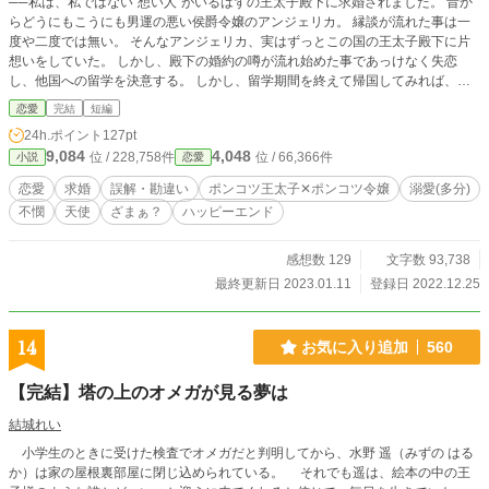
──私は、私ではない“想い人”がいるはずの王太子殿下に求婚されました。 昔か
らどうにもこうにも男運の悪い侯爵令嬢のアンジェリカ。 縁談が流れた事は一
度や二度では無い。 そんなアンジェリカ、実はずっとこの国の王太子殿下に片
想いをしていた。 しかし、殿下の婚約の噂が流れ始めた事であっけなく失恋
し、他国への留学を決意する。 しかし、留学期間を終えて帰国してみれば、当
の王子様は未だに婚約者がいないという。 帰国後の再会により再び溢れそうに
恋愛
完結
短編
なる恋心。 けれど、殿下にはとても大事に思っている“天使”がいるらしい。 更
24h.ポイント
127pt
に追い打ちをかけるように、殿下と他国の王女との政略結婚の噂まで世間に流れ
9,084
4,048
位 / 228,758件
位 / 66,366件
小説
恋愛
始める。 今度こそ諦めよう……そう決めたのに…… 「私の天使は君だったらし
い」 想い人の“天使”がいるくせに。婚約予定の王女様がいるくせに。 王太子殿
恋愛
求婚
誤解・勘違い
ポンコツ王太子‪‪‪✕‬ポンコツ令嬢
溺愛(多分)
下は何故かアンジェリカに求婚して来て─── ★★★ 『美人な姉と間違って求婚
不憫
天使
ざまぁ？
ハッピーエンド
されまして ～望まれない花嫁が愛されて幸せになるまで～』 に、出て来た不憫
な王太子殿下の話になります！ (リクエストくれた方、ありがとうございました)
未読の方は一読された方が、殿下の不憫さがより伝わるような気がしていま
感想数 129
文字数 93,738
す……
最終更新日 2023.01.11
登録日 2022.12.25
14
お気に入り追加
560
【完結】塔の上のオメガが見る夢は
結城れい
小学生のときに受けた検査でオメガだと判明してから、水野 遥（みずの はる
か）は家の屋根裏部屋に閉じ込められている。 それでも遥は、絵本の中の王