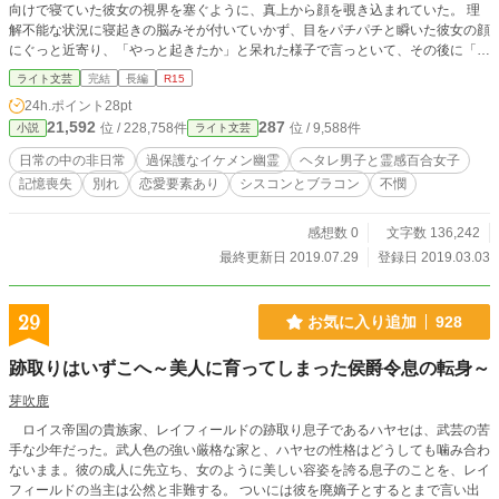
向けで寝ていた彼女の視界を塞ぐように、真上から顔を覗き込まれていた。 理
解不能な状況に寝起きの脳みそが付いていかず、目をパチパチと瞬いた彼女の顔
にぐっと近寄り、「やっと起きたか」と呆れた様子で言っといて、その後に「俺
のこと知ってる？」って!? 彼は記憶喪失の幽霊だった。しかも沙和から五十メ
ライト文芸
完結
長編
R15
ートル以上離れられないらしい。「好きで取り憑いた訳じゃない」と開き直りの
24h.ポイント
28pt
幽霊は、沙和を振り回すくせに他の事にはやたら過保護で、沙和の悩みの種にな
21,592
287
位 / 228,758件
位 / 9,588件
小説
ライト文芸
りつつあるけど、これがまたどうにも憎み切れない幽霊で……。 どうして幽霊
の幽さん(仮名)は記憶をなくしたのか？ 彼の心残りは何なのか？ 幽さんと沙和
日常の中の非日常
過保護なイケメン幽霊
ヘタレ男子と霊感百合女子
の記憶探しのお話です。
記憶喪失
別れ
恋愛要素あり
シスコンとブラコン
不憫
感想数 0
文字数 136,242
最終更新日 2019.07.29
登録日 2019.03.03
29
お気に入り追加
928
跡取りはいずこへ～美人に育ってしまった侯爵令息の転身～
芽吹鹿
ロイス帝国の貴族家、レイフィールドの跡取り息子であるハヤセは、武芸の苦
手な少年だった。武人色の強い厳格な家と、ハヤセの性格はどうしても噛み合わ
ないまま。彼の成人に先立ち、女のように美しい容姿を誇る息子のことを、レイ
フィールドの当主は公然と非難する。 ついには彼を廃嫡子とするとまで言い出