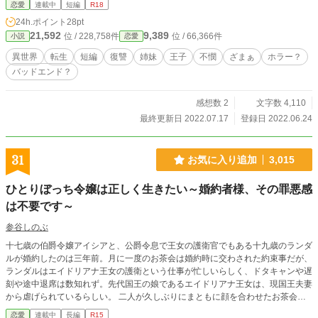
恋愛
連載中
短編
R18
24h.ポイント
28pt
21,592
9,389
位 / 228,758件
位 / 66,366件
小説
恋愛
異世界
転生
短編
復讐
姉妹
王子
不憫
ざまぁ
ホラー？
バッドエンド？
感想数 2
文字数 4,110
最終更新日 2022.07.17
登録日 2022.06.24
31
お気に入り追加
3,015
ひとりぼっち令嬢は正しく生きたい～婚約者様、その罪悪感
は不要です～
参谷しのぶ
十七歳の伯爵令嬢アイシアと、公爵令息で王女の護衛官でもある十九歳のランダ
ルが婚約したのは三年前。月に一度のお茶会は婚約時に交わされた約束事だが、
ランダルはエイドリアナ王女の護衛という仕事が忙しいらしく、ドタキャンや遅
刻や途中退席は数知れず。先代国王の娘であるエイドリアナ王女は、現国王夫妻
から虐げられているらしい。 二人が久しぶりにまともに顔を合わせたお茶会
で、ランダルの口から出た言葉は「誰よりも大切なエイドリアナ王女の、十七歳
恋愛
連載中
長編
R15