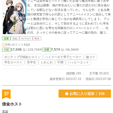
アニーは奨学金とバイトで稼いだお金で魔法学校に通う苦学
生。 生活は困窮、他の学生みたいに愛だの恋だのに現を抜か
している暇などない生活を送っていた。 そんな中、とある教
授の研究室で何らかの罰としてアニー=メイスンに告白して来
いと教授が学生に命じているのを偶然耳にしてしまう。 アニ
ーとは自分のこと、そして告白するように言われていた学生
は密かに思いを寄せる同級生のロンド=ハミルトンで…… 次
の日、さっそくその命令に従ってアニーに嘘の告白、嘘コク
をしてきたロンドにアニーは…… 完全ご都合主義、ノーリア
恋愛
完結
ｼｮｰﾄｼｮｰﾄ
R15
リティノークオリティのお話です。 誤字脱字が罠のように点
24h.ポイント
42pt
在するお話です。菩薩の如き広いお心でお読みいただけます
17,046
7,574
位 / 228,758件
位 / 66,366件
小説
恋愛
と幸いです。 作者は元サヤハピエン主義を掲げております。
アンチ元サヤの方は回れ右をお勧めいたします。 小説家にな
ポジティブ守銭奴ヒロイン
ハイスペモテ男子ヒーロー
嘘コク
ろうさんにも時差投稿します。
学生カースト
苦学生
じれじれ
不憫
ハッピーエンド
感想数 245
文字数 35,923
最終更新日 2023.07.15
登録日 2023.07.08
27
お気に入り追加
236
借金ホスト
美国