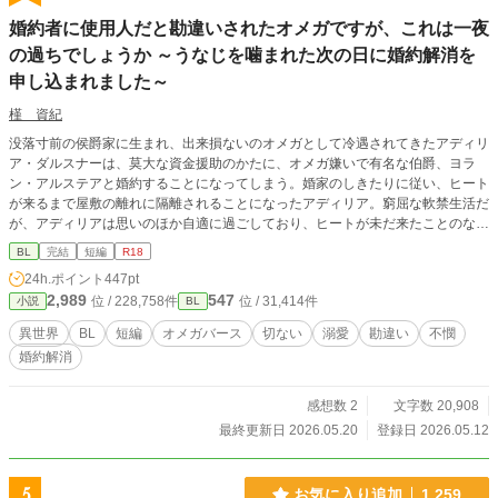
婚約者に使用人だと勘違いされたオメガですが、これは一夜
の過ちでしょうか ～うなじを噛まれた次の日に婚約解消を
申し込まれました～
槿 資紀
没落寸前の侯爵家に生まれ、出来損ないのオメガとして冷遇されてきたアディリ
ア・ダルスナーは、莫大な資金援助のかたに、オメガ嫌いで有名な伯爵、ヨラ
ン・アルステアと婚約することになってしまう。婚家のしきたりに従い、ヒート
が来るまで屋敷の離れに隔離されることになったアディリア。窮屈な軟禁生活だ
が、アディリアは思いのほか自適に過ごしており、ヒートが未だ来たことのない
欠陥オメガであることがバレるまでの束の間の安息を楽しんでいた。しかし、そ
BL
完結
短編
R18
んな彼のもとに、訪ねてくるはずのない婚約者が訪ねてきて――――。
24h.ポイント
447pt
2,989
547
位 / 228,758件
位 / 31,414件
小説
BL
異世界
BL
短編
オメガバース
切ない
溺愛
勘違い
不憫
婚約解消
感想数 2
文字数 20,908
最終更新日 2026.05.20
登録日 2026.05.12
5
お気に入り追加
1,259