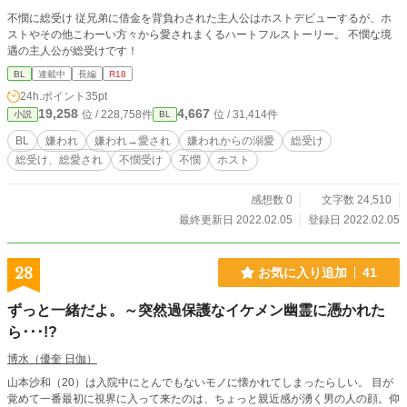
不憫に総受け 従兄弟に借金を背負わされた主人公はホストデビューするが、ホ
ストやその他こわーい方々から愛されまくるハートフルストーリー。 不憫な境
遇の主人公が総受けです！
BL
連載中
長編
R18
24h.ポイント
35pt
19,258
4,667
位 / 228,758件
位 / 31,414件
小説
BL
BL
嫌われ
嫌われ→愛され
嫌われからの溺愛
総受け
総受け、総愛され
不憫受け
不憫
ホスト
感想数 0
文字数 24,510
最終更新日 2022.02.05
登録日 2022.02.05
28
お気に入り追加
41
ずっと一緒だよ。～突然過保護なイケメン幽霊に憑かれた
ら･･･!?
博水（優奎 日伽）
山本沙和（20）は入院中にとんでもないモノに懐かれてしまったらしい。 目が
覚めて一番最初に視界に入って来たのは、ちょっと親近感が湧く男の人の顔。仰