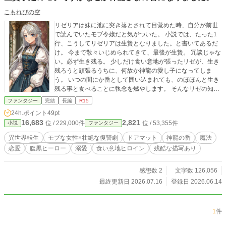
こもれびの空
リゼリアは妹に池に突き落とされて目覚めた時、自分が前世
で読んでいたモブ令嬢だと気がついた。 小説では、たった1
行、こうしてリゼリアは生贄となりました。と書いてあるだ
け。 今まで散々いじめられてきて、最後が生贄。 冗談じゃな
い。必ず生き残る。 少しだけ食い意地が張ったリゼが、生き
残ろうと頑張るうちに、何故か神龍の愛し子になってしま
う。 いつの間にか番として囲い込まれても、のほほんと生き
残る事と食べることに執念を燃やします。 そんなリゼの知ら
ない内に、いじめた相手が自爆したり、冷血王子に掴まりそ
ファンタジー
完結
長編
R15
うになったり。 リゼの目標は、あくまで美味しいごはんと生
24h.ポイント
49pt
き残ること。 そして好きになった神龍さまと結婚することな
16,683
2,821
位 / 229,000件
位 / 53,355件
小説
ファンタジー
のです。 溺愛する神龍と一緒に陰謀を暴いたりするリゼリア
のお話。 かなり残酷な描写があります。人も死にます。苦手
異世界転生
モブな女性×壮絶な復讐劇
ドアマット
神龍の番
魔法
な方はブラウザバックを。 残酷なシーンがあるときは、その
恋愛
腹黒ヒーロー
溺愛
食い意地ヒロイン
残酷な描写あり
旨記載しておきます。 このお話は前作「皇帝の孫娘」の世界
観と共通しています。 時代的にはレオニス・フォン・アスト
ラル十三世の父親が皇帝です。
感想数 2
文字数 126,056
最終更新日 2026.07.16
登録日 2026.06.14
1
件