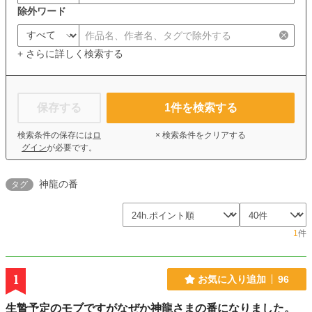
除外ワード
+ さらに詳しく検索する
保存する
1
件を検索する
検索条件の保存には
ロ
× 検索条件をクリアする
グイン
が必要です。
神龍の番
タグ
1
件
1
お気に入り追加
96
生贄予定のモブですがなぜか神龍さまの番になりました。