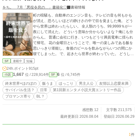
をち。 7月「悪役令息の…」書籍化♡
書籍情報
町の喧騒も、自動車のエンジン音も、テレビの音も何もかも
が消え、恐ろしいほどの静けさの中で目を覚ました俺。 どう
やら世界は終わったらしい。 全人類のうち、99,9999％が一
夜にして消えた。 どういう意味か分からないよな？俺にも分
からん。 普通に会社に行き、いつもどうり満員電車に揺られ
て帰宅。 花の金曜日ということで、唯一の楽しみである飯を
思いっきり堪能し、食後のビールを飲みながらいつの間にか
寝てしまった。 で、起きたら世界が終わっていた。 どうして
わかったかと言うと、スマホに見知らぬ番号からメッセージ
SF
連載中
短編
が入ったからだ。 「99.9999パーセントの人類は削除しまし
24h.ポイント
915pt
た。 おめでとう！ あなたは選ばれた人です。 この週末の世
1,667
6
位 / 228,914件
位 / 6,745件
小説
SF
界をお楽しみください」 最初は単なるいたずらだと思ったん
だ。 でも、外に出てみてその言葉が真実だと分かった。
終末世界×ほのぼの
飯うま
ほっこり
男主人公
友情以上恋愛未満
「…………なんだこりゃあ……！人っ子一人いやしね
サバイバル生活？
日常
第1回新エンタメ小説大賞エントリー作品
え……！」 幸いにも奇跡的な確率で、隣んちの鈴木（イケメ
ブロマンス寄り
BL？
ン）が生きてた！ 助かったぜ、鈴木！ お前がいたら何とか
なる気がする！ 「……とりあえず、飯を食おう。腹が減って
は戦はできぬ、だ！」 これは偶然にもマンションの隣同士で
感想数 12
文字数 211,575
生き残った 俺田中と、隣の鈴木の 終末飯うまスローライフの
最終更新日 2026.08.04
登録日 2026.06.29
話。 ※※ 第1回新エンタメ小説大賞エントリー作品です。皆
様の一票、お待ちしております！ 表紙のみAIでイラスト作成
したものを編集しました。
1
件