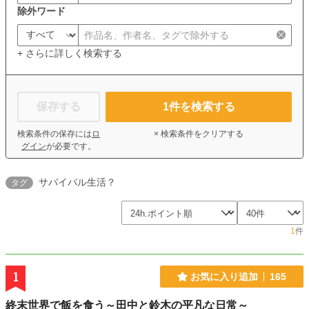
除外ワード
+ さらに詳しく検索する
保存する
1
件を検索する
検索条件の保存には
ロ
× 検索条件をクリアする
グイン
が必要です。
サバイバル生活？
タグ
1
件
1
お気に入り追加
165
終末世界で飯を食う～田中と鈴木の平凡な日常～