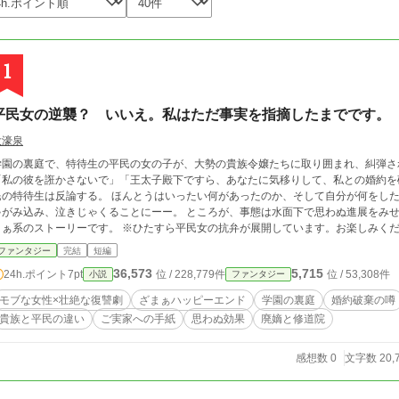
1
平民女の逆襲？ いいえ。私はただ事実を指摘したまでです。
大濠泉
学園の裏庭で、特待生の平民の女の子が、大勢の貴族令嬢たちに取り囲まれ、糾弾さ
「私の彼を誑かさないで」「王太子殿下ですら、あなたに気移りして、私との婚約を
民の特待生は反論する。 ほんとうはいったい何があったのか、そして自分が何をした
ゃがみ込み、泣きじゃくることにーー。 ところが、事態は水面下で思わぬ進展をみせ、
まぁ系のストーリーです。 ※ひたすら平民女の抗弁が展開しています。お楽しみく
ファンタジー
完結
短編
36,573
5,715
24h.ポイント
7pt
位 / 228,779件
位 / 53,308件
小説
ファンタジー
モブな女性×壮絶な復讐劇
ざまぁハッピーエンド
学園の裏庭
婚約破棄の噂
貴族と平民の違い
ご実家への手紙
思わぬ効果
廃嫡と修道院
感想数 0
文字数 20,