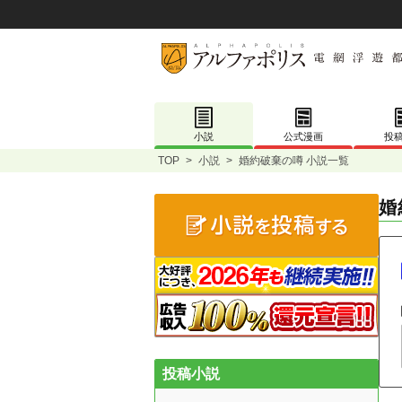
小説
公式漫画
投
TOP
>
小説
>
婚約破棄の噂 小説一覧
婚
投稿小説