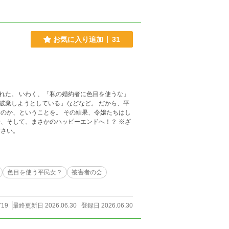
お気に入り追加
31
れた。 いわく、「私の婚約者に色目を使うな」
破棄しようとしている」などなど。 だから、平
のか、ということを。 その結果、令嬢たちはし
そして、まさかのハッピーエンドへ！？ ※ざ
ださい。
色目を使う平民女？
被害者の会
719
最終更新日 2026.06.30
登録日 2026.06.30