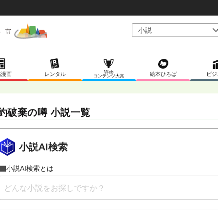
Web
稿漫画
レンタル
絵本ひろば
ビジ
コンテンツ大賞
約破棄の噂 小説一覧
小説AI検索
小説AI検索とは