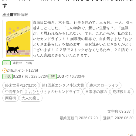
す
椿蛍
書籍情報
真面目に働き、六十歳。 仕事を辞めて、三ヵ月。 一人、引っ
越すことにした。 「この年齢で、新しい生活を？」「無謀
だ」と思われるかもしれない。 でも、これからが、私の楽し
いセカンドライフ！！ 崩壊後の世界で、自由気ままな『おひ
とりさま暮らし』を始めます！ ※お読みいただきありがとう
ございます！ ２２話でストックがなくなるため、２２話でい
ったん完結とさせていただきます。
SF
連載中
短編
24h.ポイント
127pt
9,297
103
位 / 228,572件
位 / 6,733件
小説
SF
終末世界×ほのぼの
第1回新エンタメ小説大賞
終末スローライフ
中高年女性
おひとりさまのセカンドライフ
日常ほのぼの
崩壊後世界
商店街
大人の癒し
文字数 69,237
最終更新日 2026.07.20
登録日 2026.06.30