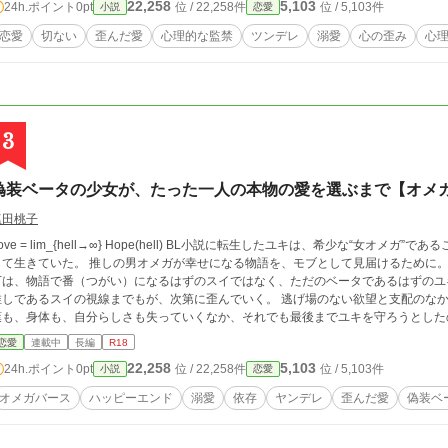
22,258
5,103
24h.ポイント
0pt
位 / 22,258件
位 / 5,103件
小説
恋愛
恋愛
切ない
歪んだ愛
心理的な監禁
ツンデレ
溺愛
心の歪み
心
3
偽装ベータの少女が、たった一人の本物の愛を選ぶまで【オメガ
塩田桃子
 = lim_{hell→∞} Hope(hell) BL小説に転生したユキは、希少な“女オメガ”であることを隠し、薬と瓶底眼鏡で無害なベータ令嬢と
た。 推しの男オメガが幸せになる物語を、モブとして見届けるために。 ――そのはずだった。 最恐アルファ・アオイ殿
下は、物語で番（つがい）になるはずのスイではなく、ただのベータであるはずのユキの正
であるスイの視線までもが、次第に歪んでいく。 逃げ場のない欲望と支配のなか、ユキは薬を拒み、少しずつ壊れていった。 言
葉も、身体も、自分らしさも失っていくなか、それでも最後までユキを守ろうとしたのは、ただ
ベータの少女が壊れる前にたった一人を選ぶ、執着と救済のオメガバースTL。
恋愛
連載中
長編
R18
22,258
5,103
24h.ポイント
0pt
位 / 22,258件
位 / 5,103件
小説
恋愛
オメガバース
ハッピーエンド
溺愛
依存
ヤンデレ
歪んだ愛
偽装ベ