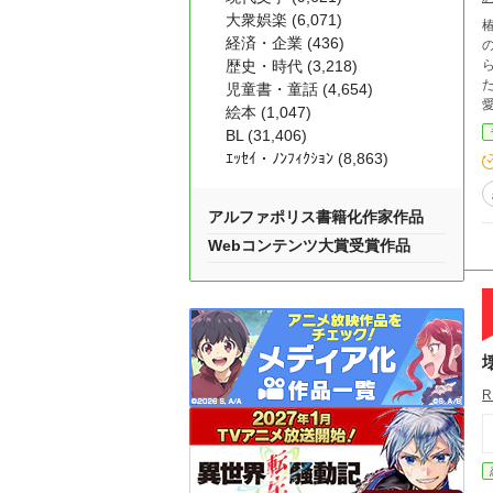
大衆娯楽 (6,071)
経済・企業 (436)
歴史・時代 (3,218)
た。 「私と付き合う代わりに、私に殺されてよ
児童書・童話 (4,654)
愛
絵本 (1,047)
BL (31,406)
ｴｯｾｲ・ﾉﾝﾌｨｸｼｮﾝ (8,863)
アルファポリス書籍化作家作品
Webコンテンツ大賞受賞作品
R