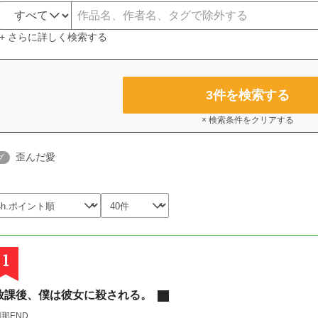
+ さらに詳しく検索する
3
件を検索する
× 検索条件をクリアする
歪んだ愛
グ
1
放課後、僕は彼女に殺される。
那END