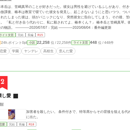
椿本岳は、笠嶋真琴のことが好きだった。彼女は男性を避けているふしがあり、付き
の放課後、椿本は教室で寝ていた彼女を発見し、起こさないようにと思いつつ、つい
られたしまった彼は、頭がパニックになり、突然彼女に告白してしまう。その後、笠
、椿本くん？」 椿本岳と笠嶋真琴。彼氏と彼女。殺される側と殺す側。二人の歪んだ
の物語。 ――――2020/07/07：完結 ――――2020/08/04：番外編更新
ライト文芸
完結
長編
R15
22,258
448
24h.ポイント
0pt
位 / 22,258件
位 / 448件
小説
ライト文芸
恋愛
学園
ヤンデレ
高校生
歪んだ愛
2
壊し愛
IM
加害者を殺したい。 条件付きで、特等席からその背後を狙える代わりに、殺せるまで部屋からは出られない、賭け
に出た。
恋愛
完結
長編
R18