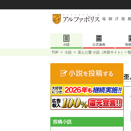
小説
公式漫画
投
TOP
>
小説
>
歪んだ愛 小説（外部サイト）一
歪
投稿小説