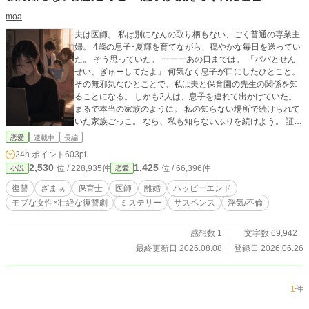
moa
夫は医師。 私は別になんの取り柄もない、ごく普通の専業主
婦。 4歳の息子･夏輝を育てながら、穏やかな毎日を送ってい
た。 そう思っていた。 ーーーあの日までは。 「パパとせん
せい、ぎゅーしてたよ」 何気なく息子が口にしたひとこと。
その無邪気なひとことで、私は夫と保育園の先生の関係を知
ることになる。 しかも2人は、息子を連れて出かけていた。
まるで本当の家族のように。 私の知らない場所で続けられて
いた家族ごっこ。 なら、私も知らないふりを続けよう。 証拠
を集め、逃げ道を塞ぎ、社会から抹殺させるその日まで。
恋愛
連載中
長編
24h.ポイント
603pt
2,530
1,425
位 / 228,935件
位 / 66,396件
小説
恋愛
復讐
ざまぁ
保育士
医師
離婚
ハッピーエンド
モブな女性×壮絶な復讐劇
ミステリー
サスペンス
浮気/不倫
感想数 1
文字数 69,942
最終更新日 2026.08.08
登録日 2026.06.26
1
件