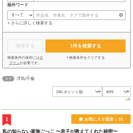
除外ワード
+ さらに詳しく検索する
保存する
1
件を検索する
検索条件の保存には
ロ
× 検索条件をクリアする
グイン
が必要です。
浮気/不倫
タグ
1
件
1
お気に入り追加
51
私の知らない家族ごっこ 〜息子が教えてくれた秘密〜