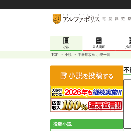
小説
公式漫画
投
TOP
>
小説
>
不器用攻め 小説一覧
不
投稿小説