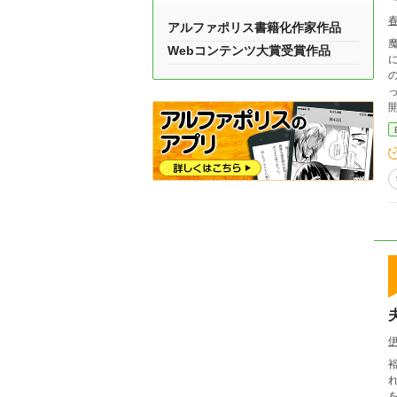
アルファポリス書籍化作家作品
魔
Webコンテンツ大賞受賞作品
に
の
ってる」 それって、“貴
を