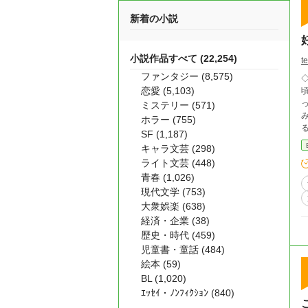
新着の小説
小説作品すべて (22,254)
t
ファンタジー (8,575)
◇
恋愛 (5,103)
頃
っ
ミステリー (571)
み
ホラー (755)
SF (1,187)
ッ
キャラ文芸 (298)
ライト文芸 (448)
青春 (1,026)
現代文学 (753)
大衆娯楽 (638)
経済・企業 (38)
歴史・時代 (459)
児童書・童話 (484)
絵本 (59)
BL (1,020)
ｴｯｾｲ・ﾉﾝﾌｨｸｼｮﾝ (840)