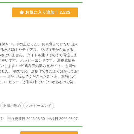
お気に入り追加
2,225
蓋付きベッドの上だった。 何も覚えていない出来
る氷の騎士セティアス。 記憶喪失から始まる、
幸いです。 ハッピーエンドです。 激重感情を
 他サイトにも同作
ません。 初めての一次創作でまだよく分かってお
ないエピソードが私の中でいくつかあるので笑、
だ未定ですが、もしよろしかったらゼヒまた覗い
不器用攻め
ハッピーエンド
474
最終更新日 2026.03.30
登録日 2026.03.07