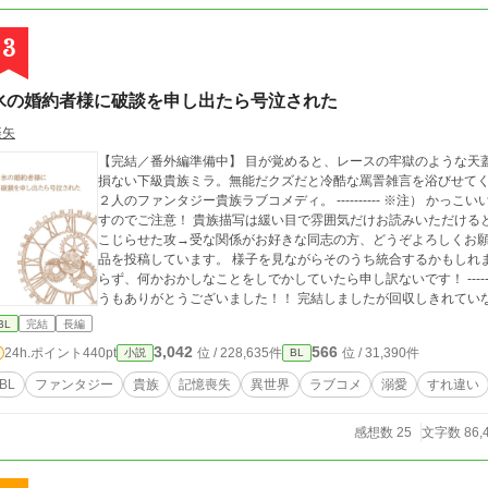
3
氷の婚約者様に破談を申し出たら号泣された
楽矢
【完結／番外編準備中】 目が覚めると、レースの牢獄のような天
損ない下級貴族ミラ。無能だクズだと冷酷な罵詈雑言を浴びせてく
２人のファンタジー貴族ラブコメディ。 ---------- ※注） かっこいい攻はいません。 タイトル通りそのうち号泣しま
すのでご注意！ 貴族描写は緩い目で雰囲気だけお読みいただけると
こじらせた攻→受な関係がお好きな同志の方、どうぞよろしくお願いします！ 全16話 完結済み
品を投稿しています。 様子を見ながらそのうち統合するかもしれ
らず、何かおかしなことをしでかしていたら申し訳ないです！ ---------- 追記：読んでくださった皆さま、本当にど
うもありがとうございました！！ 完結しましたが回収しきれてい
後日番外編をアップしたいなと現在準備中です。 詳しい更新日ま
BL
完結
長編
てやってくださいねー！
3,042
566
24h.ポイント
440pt
位 / 228,635件
位 / 31,390件
小説
BL
BL
ファンタジー
貴族
記憶喪失
異世界
ラブコメ
溺愛
すれ違い
感想数 25
文字数 86,