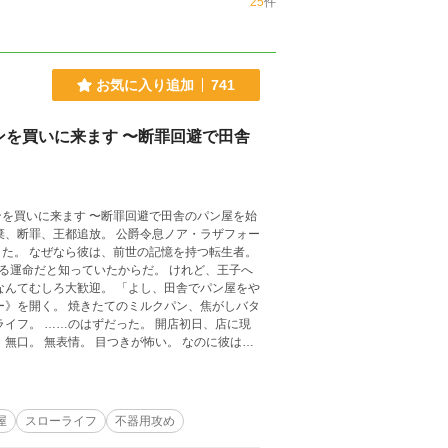
25
件
お気に入り追加
741
を買いに来ます 〜断罪回避で田舎
を買いに来ます 〜断罪回避で田舎のパン屋を始
転生者。
知っていたからだ。 けれど、王子へ
 「よし、田舎でパン屋をや
初日、店に現
、
屋
スローライフ
不器用攻め
、店主ごと囲い込みたい冷血騎士団長。 婚約破棄から始まる、飯テロ異世界BLラブコメ。