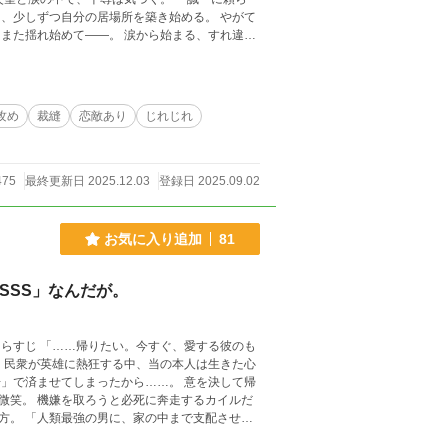
しずつ自分の居場所を築き始める。 やがて
。 涙から始まる、すれ違い
が、温かい目で読んでいただければ嬉しいです。
攻め
裁縫
恋敵あり
じれじれ
475
最終更新日 2025.12.03
登録日 2025.09.02
お気に入り追加
81
SSS」なんだが。
せてしまったから……。 意を決して帰
微笑。 機嫌を取ろうと必死に奔走するカイルだ
配させて