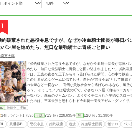
1
婚約破棄された悪役令息ですが、なぜか冷血騎士団長が毎日パン
のパン屋を始めたら、無口な最強騎士に胃袋ごと囲い
御腐万太郎
『婚約破棄された悪役令息ですが、なぜか冷血騎士団長が毎日パン
めたら、無口な最強騎士に胃袋ごと囲い込まれました〜』 婚約破棄、断罪、王都追放。 公爵令息ノア・ラザフォー
ドは、王宮の夜会で王子からそう告げられた瞬間、心の中で歓喜した。 なぜなら彼は、前世の記憶を持つ
この世界が乙女ゲームに似ており、自分が“悪役令息”として破滅する運命だと
の未練など一切ない。 面倒な貴族社会から逃げられるなら、追放なんてむしろ大歓迎。
ろう」 そうしてノアは辺境の町で、小さなパン屋《白猫ベーカリー》を開く。 焼きたてのミルクパン、焦がしバタ
ー塩パン、森苺のジャムパン。 ようやく手に入れた平穏なスローライフ。 ……のはずだった。 開店
れたのは、王国最強と恐れられる冷血騎士団長アゼル・グレイヴ。 無口。 無表情。 目つきが怖い。 なのに彼は
毎朝誰より早く店に来て、ノアのパンを大量に買っていく。 「今日も来たんですか？」 「来た」 「昨日も一昨日
BL
連載中
長編
も来ましたよね」 「明日も来る」 ノアは思った。 この人、よほどパンが好きなんだな、と。 しかしアゼルが見て
713
120
24h.ポイント
1,753pt
位 / 228,635件
位 / 31,390件
小説
BL
いるのは、パンだけではなかった。 ノアが疲れていれば黙って手伝い、王都からの嫌がらせには無表情で圧をか
け、元婚約者の王子が現れれば静かに剣の柄へ手を置く。 「この店に手を出すな。ノアにもだ」 パン目当てだと思
BL
異世界BL
悪役令息
婚約破棄
追放
冷血騎士団長
飯テロ
パン
い込む悪役令息と