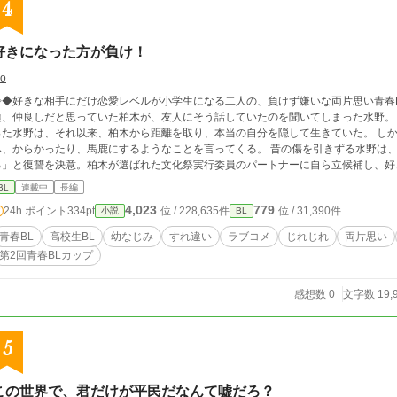
4
好きになった方が負け！
eo
◆好きな相手にだけ恋愛レベルが小学生になる二人の、負けず嫌いな両片思い青春BL！◆◇ 「べつに、仲良くないか
、仲良しだと思っていた柏木が、友人にそう話していたのを聞いてしまった水野。 好きだった相手に、自分自身を否定されたと
た水野は、それ以来、柏木から距離を取り、本当の自分を隠して生きていた。 しかし高校生になった今も、柏木は水野に何かと絡
、からかったり、馬鹿にするようなことを言ってくる。 昔の傷を引きずる水野は、「今度は自分が柏木を惚れさせて、振ってや
る」と復讐を決意。柏木が選ばれた文化祭実行委員のパートナーに自ら立候補し、好きになら
プ初参加です(*'ω'*)◇ 書きながらの投稿になりますが、応援してもらえたら嬉しいですっ！ ※本作品の全文または
BL
連載中
長編
著作権者の許可なく転載・複製・配布・AI学習への利用・音声化・動画化、その他
4,023
779
24h.ポイント
334pt
位 / 228,635件
位 / 31,390件
小説
BL
青春BL
高校生BL
幼なじみ
すれ違い
ラブコメ
じれじれ
両片思い
第2回青春BLカップ
感想数 0
文字数 19,
5
この世界で、君だけが平民だなんて嘘だろ？