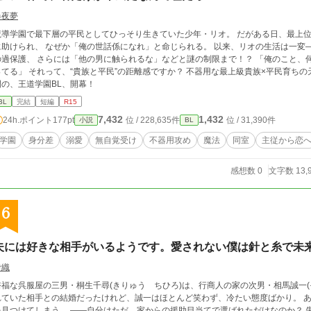
春夜夢
導学園で最下層の平民としてひっそり生きていた少年・リオ。 だがある日、最上位貴族の美貌と力を併せ持つ生徒会長・ユリウス
助けられ、 なぜか「俺の世話係になれ」と命じられる。 以来、リオの生活は一変―― 豪華な寮部屋、執事並みの手当、異常なまで
過保護、 さらには「他の男に触られるな」などと謎の制限まで！？ 「俺のこと、何だと思ってるんですか……」 「……可愛いと思
族と平民”の距離感ですか？ 不器用な最上級貴族×平民育ちの天才少年 ――鈍感すれ違い×じれじれ甘やかし全
開の、王道学園BL、開幕！
BL
完結
短編
R15
7,432
1,432
24h.ポイント
177pt
位 / 228,635件
位 / 31,390件
小説
BL
学園
身分差
溺愛
無自覚受け
不器用攻め
魔法
同室
主従から恋
感想数 0
文字数 13,
6
夫には好きな相手がいるようです。愛されない僕は針と糸で未
伊織
裕福な呉服屋の三男・桐生千尋(きりゅう ちひろ)は、行商人の家の次男・相馬誠一(
れていた相手との結婚だったけれど、誠一はほとんど笑わず、冷たい態度ばかり。 
見つけてしまう。 ――自分はただ、家からの援助目当てで選ばれただけなのか？ 失望と涙の中で、千尋は気づく。 「誠一に頼ら