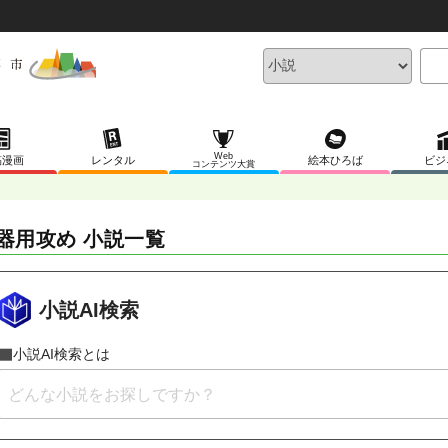
Web
稿漫画
レンタル
絵本ひろば
ビジ
コンテンツ大賞
器用攻め 小説一覧
小説AI検索
小説AI検索とは