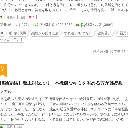
ず、自分の力で生きてみたい」 針と糸を手に、幼い頃から得意だった裁縫を活かして、少
の人々に必要とされ、笑顔を取り戻していく千尋。 そんな千尋を見て、誠一の心もまた揺れ始めて――
生と恋の物語。 ※本作は明治時代初期～中期をイメージしていますが、BL作品としての物語性を重視し、史実とは異なる設
BL
連載中
短編
R15
定や表現があります。 ※誤字脱字などお気づきの点があるかもしれません
7,432
1,432
24h.ポイント
177pt
位 / 228,635件
位 / 31,390件
小説
BL
BL
明治時代風
結婚から始まる恋
すれ違い/せつない
健気受け
不器用
ハッピーエンド
感想数 45
文字数 63,
7
【8話完結】魔王討伐より、不機嫌なキミを宥める方が難易度「
ノア9g
界を救った英雄の帰還先は、不機嫌な伴侶の待つ「絶対零度」の我が家でした。 あらすじ 「……帰りたい。今すぐ、愛する彼のも
を討伐し、王都の凱旋パレードで主役を務める聖騎士カイル。 民衆が英雄に熱狂する中、当の本人は生きた心
地がしていなかった。 なぜなら、遠征の延長を愛する伴侶・エルヴィンに「事後報告」で済ま
宅したカイルを迎えたのは、神々しいほどに美しいエルヴィンの、氷のように冷たい
たが、良かれと思った行動はすべて裏目に出てしまい、家庭内での評価は下がる一方。 「人類最強の男に、家の中まで支
ですか」 毒舌、几帳面、そして誰よりも不器用な愛情。 最強の聖騎士といえど、愛する人の心の機微という名の迷宮に
BL
完結
短編