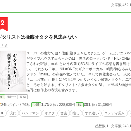
文字数 452,
2
ギタリストは擬態オタクを見逃さない
カナメ
スーパーの裏方で働く佐伯環(さえきたまき)は、ゲームとアニメを愛する平凡なオタ
だライブハウスで出会ったのは、無名のロックバンド『NIL≠ONE(ニルノットワ
了された環は、maki.という名前でSNSにライブの感想を書き続ける。 ただし、推しに認知されるつもり
い。 それから二年。 NIL≠ONEのギターボーカル・鳴海律(なるみりつ)は、誰よりも自分たちの音を見ている奇妙な
ファン『maki.』の存在を覚えていた。 そして偶然出会った一人の男の言葉に、聞き覚えならぬ“見覚え”を感じる。
「……お前か」 推しにだけは見つかりたくない擬態オタクと、二年間その言葉を読んでいたギタリスト。 見つけた
ところから始まる、ギタリスト×古参オタクのBL。 ※登場人物は全員成人です。 ※音楽・ライブハウス等に関する
描写は創作上の表現を含みます。
BL
連載中
長編
1,755
291
24h.ポイント
768pt
位 / 228,635件
位 / 31,390件
小説
BL
BL
現代
バンドマン
オタク
音楽
推し
すれ違い
コメディ風味
感想数 1
文字数 248,