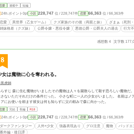
恋愛
連載中
短編
228,747
66,363
24h.ポイント
0pt
位 / 228,747件
位 / 66,363件
小説
恋愛
恋愛
異世界（乙女ゲーム）
クズ家族のその後（両親と妹）
ざまぁ（死刑
姉妹格差（クズ妹）
公爵令嬢・悪役令嬢
悪徳公爵・公爵夫人の過去
行方
感想数 4
文字数 177,
8
少女は魔物に心を奪われる。
漆黒虎師
あらすじ 森に住む魔物がいましたその魔物は人々を蹴散らして殺す恐ろしい魔物だ
殺さないただそれだけの条件だった。 小さな町に一人の少女がいました。 名前はノ
ノアにお使いを頼ます彼女は何も知らずに父の頼みで森に向かった。
恋愛
完結
長編
R18
228,747
66,363
24h.ポイント
0pt
位 / 228,747件
位 / 66,363件
小説
恋愛
ダークファンタジー
人外×少女
強姦表現あり
グロ注意
魔物
バッドエ
番外編・後日譚