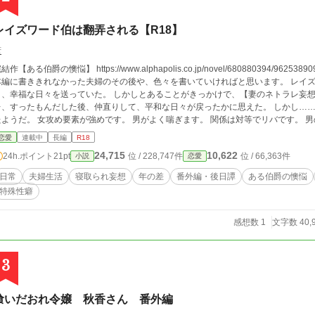
レイズワード伯は翻弄される【R18】
葦
結作【ある伯爵の懊悩】 https://www.alphapolis.co.jp/novel/68088039
編に書ききれなかった夫婦のその後や、色々を書いていければと思います。 レイズワード伯は十五歳下の若い妻クローディアを娶
り、幸福な日々を送っていた。 しかしとあることがきっかけで、【妻のネトラレ妄想
、すったもんだした後、仲直りして、平和な日々が戻ったかに思えた。 しかし……【ネトラレ妄想】はうっかり癖になってしまっ
素が強めです。 男がよく喘ぎます。 関係は対等でリバです。 男の穴を攻めるプレイなどが出てきます。 一話→
フェラ 二話→穴 三話→朝勃ち
恋愛
連載中
長編
R18
24,715
10,622
24h.ポイント
21pt
位 / 228,747件
位 / 66,363件
小説
恋愛
日常
夫婦生活
寝取られ妄想
年の差
番外編・後日譚
ある伯爵の懊悩
特殊性癖
感想数 1
文字数 40,
3
喰いだおれ令嬢 秋香さん 番外編