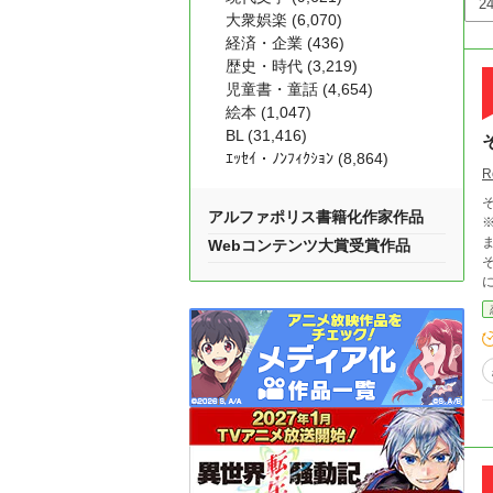
大衆娯楽 (6,070)
経済・企業 (436)
歴史・時代 (3,219)
児童書・童話 (4,654)
絵本 (1,047)
BL (31,416)
ｴｯｾｲ・ﾉﾝﾌｨｸｼｮﾝ (8,864)
R
そん
アルファポリス書籍化作家作品
ま
Webコンテンツ大賞受賞作品
そ