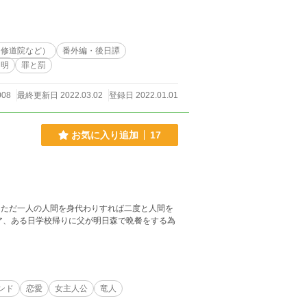
・修道院など）
番外編・後日譚
不明
罪と罰
008
最終更新日 2022.03.02
登録日 2022.01.01
お気に入り追加
17
。ただ一人の人間を身代わりすれば二度と人間を
ア、ある日学校帰りに父が明日森で晩餐をする為
ンド
恋愛
女主人公
竜人