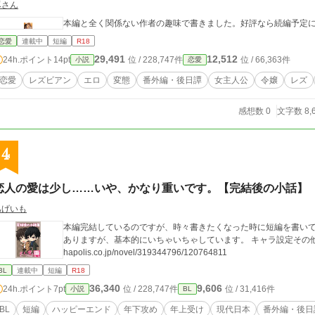
豚さん
本編と全く関係ない作者の趣味で書きました。好評なら続編予定
恋愛
連載中
短編
R18
29,491
12,512
24h.ポイント
14pt
位 / 228,747件
位 / 66,363件
小説
恋愛
恋愛
レズビアン
エロ
変態
番外編・後日譚
女主人公
令嬢
レズ
感想数 0
文字数 8,
4
恋人の愛は少し……いや、かなり重いです。【完結後の小話】
あげいも
本編完結しているのですが、時々書きたくなった時に短編を書いて
ありますが、基本的にいちゃいちゃしています。 キャラ設定その他は、本編の方でご確認下さい。 https://www.alp
hapolis.co.jp/novel/319344796/120764811
BL
連載中
短編
R18
36,340
9,606
24h.ポイント
7pt
位 / 228,747件
位 / 31,416件
小説
BL
BL
短編
ハッピーエンド
年下攻め
年上受け
現代日本
番外編・後日