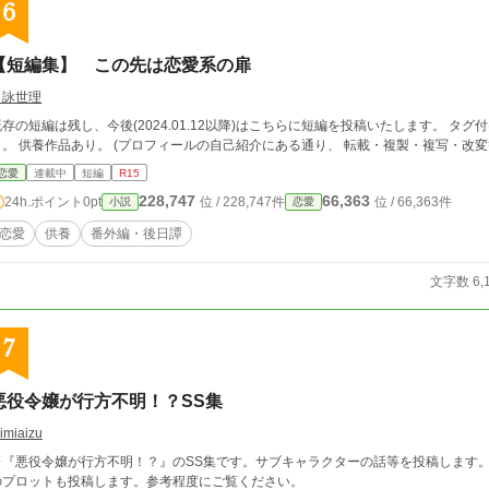
6
【短編集】 この先は恋愛系の扉
月詠世理
既存の短編は残し、今後(2024.01.12以降)はこちらに短編を投稿いたします。 
り。 供養作品あり。 (プロフィールの自己紹介にある通り、 転載・複製・複写・
恋愛
連載中
短編
R15
228,747
66,363
24h.ポイント
0pt
位 / 228,747件
位 / 66,363件
小説
恋愛
恋愛
供養
番外編・後日譚
文字数 6,
7
悪役令嬢が行方不明！？SS集
imiaizu
『悪役令嬢が行方不明！？』のSS集です。サブキャラクターの話等を投稿します。 ついでに下書き、つまりは本編が投稿される
のプロットも投稿します。参考程度にご覧ください。