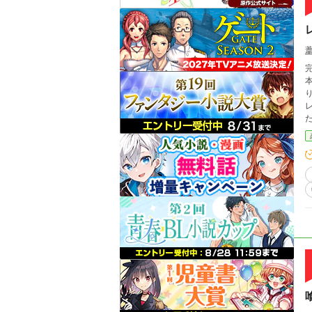
完
本
レ
たようだ。 女攻め要