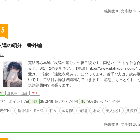
感想数 0
文字数 26,
5
友達の領分 番外編
都々
完結済み本編『友達の領分』の後日談です。両想いドキドキ付き
ます。週1、2の更新予定。【本編】https://www.alphapolis.co.jp/n
受け。一話が「過激表現あり」になってます。苦手な方は、読み
いです。二話目以降は段階踏んでいきます。 感想、もっとやれ、
規約範囲内で頑張ります。
BL
連載中
短編
R18
36,340
9,606
24h.ポイント
7pt
位 / 228,747件
位 / 31,416件
小説
BL
現代BL
番外編・後日譚
甘々
幼馴染
短編
溺愛
美人受け
共依存
感想数 0
文字数 20,