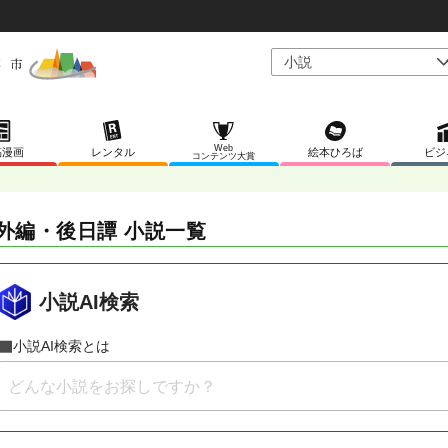
Web
稿漫画
レンタル
絵本ひろば
ビジ
コンテンツ大賞
外編・後日譚 小説一覧
小説AI検索
小説AI検索とは