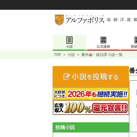
小説
公式漫画
投
TOP
>
小説
>
番外編・後日譚 小説一覧
番
投稿小説