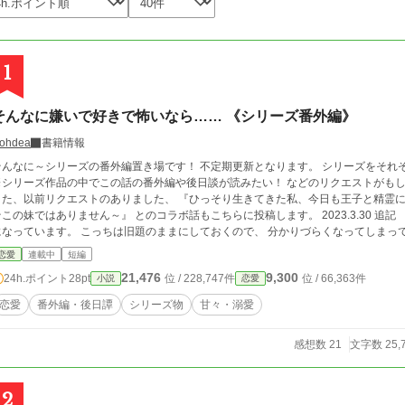
1
そんなに嫌いで好きで怖いなら…… 《シリーズ番外編》
ohdea
書籍情報
なに～シリーズの番外編置き場です！ 不定期更新となります。 シリーズをそれぞれ読んで下さった方向け。 ご了承下さいませ。
※シリーズ作品の中でこの話の番外編や後日談が読みたい！ などのリクエストがも
た、以前リクエストのありました、 『ひっそり生きてきた私、今日も王子と精霊に溺愛されています！ 
この妹ではありません～』 とのコラボ話もこちらに投稿します。 2023.3.30 追記 『ひっそり～』は、書籍化に伴いタイトルが変更
になっています。 こっちは旧題のままにしておくので、 分かりづらくなってしまっ
恋愛
連載中
短編
21,476
9,300
24h.ポイント
28pt
位 / 228,747件
位 / 66,363件
小説
恋愛
恋愛
番外編・後日譚
シリーズ物
甘々・溺愛
感想数 21
文字数 25,
2