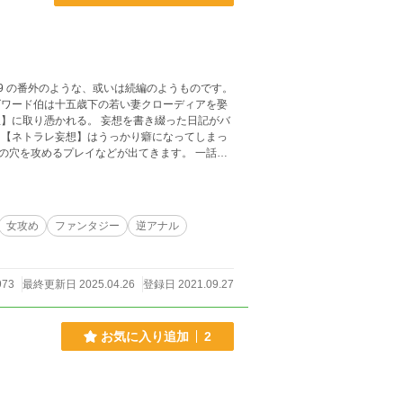
4/962538909 の番外のような、或いは続編のようものです。
】に取り憑かれる。 妄想を書き綴った日記がバ
ックス 分割五話→犬及びワンワンプレイ 更新は不定期。 基本的にR描写のモノを書きます。
女攻め
ファンタジー
逆アナル
973
最終更新日 2025.04.26
登録日 2021.09.27
お気に入り追加
2