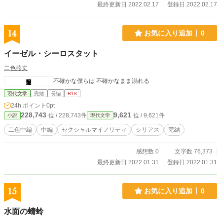
最終更新日 2022.02.17
登録日 2022.02.17
14
お気に入り追加
0
イーゼル・シーロスタット
二色燕𠀋
不確かな僕らは 不確かなまま溺れる
現代文学
完結
長編
R18
24h.ポイント
0pt
228,743
9,621
位 / 228,743件
位 / 9,621件
小説
現代文学
二色中編
中編
セクシャルマイノリティ
シリアス
完結
感想数 0
文字数 76,373
最終更新日 2022.01.31
登録日 2022.01.31
15
お気に入り追加
0
水面の蜻蛉