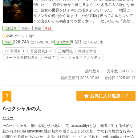
がいた。 過去や家から逃げるように生きる二人の静かな光
は、彼女の世界をひそやかに揺さぶっていった。 物語は、
サマンサの視点から始まり、やがて時は遡ってネルとルシア
ンの出会いから初夜までを描く章へ。 幼い頃から「完璧」
を演じてきたネルと、ジェンダーの枠を軽やかに飛び越える
現代文学
連載中
長編
R18
ルシアンが互いの孤独を映し合い、やがて家庭を築いていく
24h.ポイント
0pt
軌跡が語られる。 続く章では、第一子エヴァの誕生、 そして
228,743
9,621
位 / 228,743件
位 / 9,621件
小説
現代文学
第二子フェリックスが生まれ、彼がフィッツロイ公爵家の跡
継ぎとなるまでを静かに綴る。 時は流れ、エヴァとフェリッ
BL表現有り
百合要素あり
三角関係
海外が舞台
クスの思春期から結婚、 新しい家族を築く未来へ──。 血
オーラル系描写多め
子育て
セクシャルマイノリティ
のつながりや世間からの視線に翻弄されながらも、それぞれ
が自分の「生きたいかたち」を選び取っていく。 痛みと再
生、そして愛の多様性を描く現代ファミリーロマンス。 ※本
感想数 0
文字数 124,003
作は 『愛してる、と言って死んで』 『忘れられた面影』
最終更新日 2026.07.03
登録日 2025.09.17
『紅き再誕－朝焼けに君を見た－』 の登場人物たちが、もし
「同じ時代」に生まれ、現代社会を「人間として」生きてい
たら……という、セルフ二次創作的なパラレル作品です。※
7
お気に入り追加
2
単独で読めます。 『忘れられた面影』と『紅き再誕－朝焼け
に君を見た－』の登場人物が、『愛してる、と言って死ん
Aセクシャルの人
で』のヒロイン・サマンサと同世代として登場しますが、本
作単体でお楽しみいただけます。 シリーズを知らない方も、
セリー
現代を生きる若者たちの痛みや愛を描いた独立した物語とし
〜Aセクシャル、無性愛(むせいあい、英: asexuality)とは、他者に対する性的な
て読んでいただけるよう構成しています。 フルハウスなどの
惹かれ(sexual attraction; 性的魅力を感じること)の欠如、すなわち性的な行為へ
海外ドラマを彷彿とさせるような雰囲気で、明確な起承転結
の関心や欲求が少ないか、あるいは存在しないことである。 wikipediaより〜 A
や救済のあるストーリーではありませんが、それぞれの「ゆ