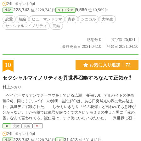
24h.ポイント
0pt
228,743
9,589
位 / 228,743件
位 / 9,589件
小説
ライト文芸
恋愛
短編
ヒューマンドラマ
青春
シニカル
大学生
セクシャルマイノリティ
完結
感想数 0
文字数 25,921
最終更新日 2021.04.10
登録日 2021.04.10
10
お気に入り追加
72
セクシャルマイノリティを異世界召喚するなんて正気か⁉
村上かおり
ゲイバーマリアンでチーママをしている広瀬 海翔(30)、アルバイトの伊奈
薫(24)、同じくアルバイトの沖田 誠仁(20)は、ある日突然光の渦に飲み込ま
れ、異世界に召喚された。 しかもいきなり「私の花嫁」と言われても意味が
分からない。しかも隣では薫君が厳つくて大きいケモミミの生えた男に「俺の
番」なんて言われてる。誠仁君は、すぐ傍にいないみたいだ。 異世界に召喚
された3人のセクシャルマイノリティな男子たちがオメガだと言われたり、番だ
BL
完結
長編
R18
と言われたりして相手とラブラブしていく話です。 取り合えず一人ずつ話を
24h.ポイント
0pt
上げていきますので、長めになると思います。 またオメガバースの設定もと
228,743
31,413
位 / 228,743件
位 / 31,413件
小説
BL
ころどころ自己流が入るかもしれませんが、そこのところは何となく流していた