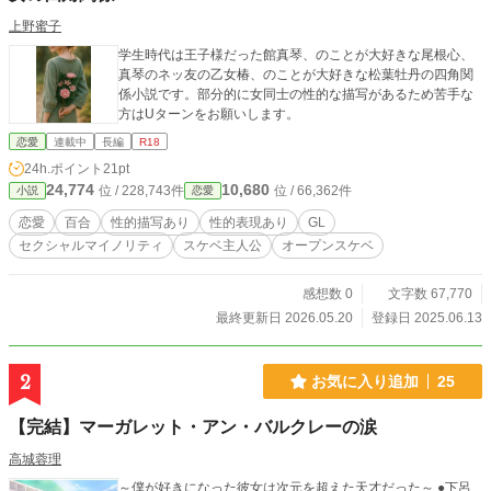
上野蜜子
学生時代は王子様だった館真琴、のことが大好きな尾根心、
真琴のネッ友の乙女椿、のことが大好きな松葉牡丹の四角関
係小説です。部分的に女同士の性的な描写があるため苦手な
方はUターンをお願いします。
恋愛
連載中
長編
R18
24h.ポイント
21pt
24,774
10,680
位 / 228,743件
位 / 66,362件
小説
恋愛
恋愛
百合
性的描写あり
性的表現あり
GL
セクシャルマイノリティ
スケベ主人公
オープンスケベ
感想数 0
文字数 67,770
最終更新日 2026.05.20
登録日 2025.06.13
2
お気に入り追加
25
【完結】マーガレット・アン・バルクレーの涙
高城蓉理
～僕が好きになった彼女は次元を超えた天才だった～ ●下呂