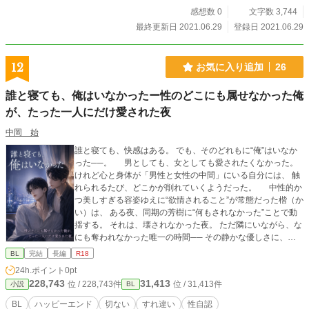
感想数 0
文字数 3,744
最終更新日 2021.06.29
登録日 2021.06.29
12
お気に入り追加
26
誰と寝ても、俺はいなかったー性のどこにも属せなかった俺
が、たった一人にだけ愛された夜
中岡 始
誰と寝ても、快感はある。 でも、そのどれもに“俺”はいなか
った──。 男としても、女としても愛されたくなかった。
けれど心と身体が「男性と女性の中間」にいる自分には、 触
れられるたび、どこかが削れていくようだった。 中性的か
つ美しすぎる容姿ゆえに“欲情されること”が常態だった楷（か
い）は、 ある夜、同期の芳樹に“何もされなかった”ことで動
揺する。 それは、壊されなかった夜。 ただ隣にいながら、な
にも奪われなかった唯一の時間── その静かな優しさに、楷
の内側が静かに崩れていく。 「してもいい」ではなく、
BL
完結
長編
R18
「してみたい」と思った夜。 初めて快楽が“心ごと”感じられ
24h.ポイント
0pt
た夜。 それは、誰にもなれなかった楷が、初めて“誰かとい
228,743
31,413
位 / 228,743件
位 / 31,413件
小説
BL
た”と呼べる夜だった。 性別や役割ではなく、“今の君が素敵
だ”と言ってくれる人に、 どうしようもなく、惹かれていく―
BL
ハッピーエンド
切ない
すれ違い
性自認