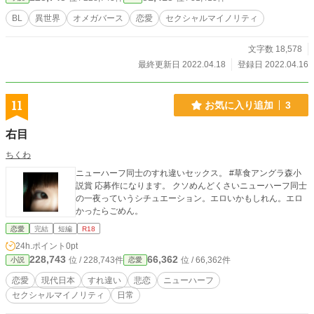
だければ。 オメガバースものですが、広瀬、伊奈の2人は番ができるので、オ
BL
異世界
オメガバース
恋愛
セクシャルマイノリティ
メガバース色は少な目かも。沖田君は、お相手が2人になるやも。
文字数 18,578
最終更新日 2022.04.18
登録日 2022.04.16
11
お気に入り追加
3
右目
ちくわ
ニューハーフ同士のすれ違いセックス。 #草食アングラ森小
説賞 応募作になります。 クソめんどくさいニューハーフ同士
の一夜っていうシチュエーション。エロいかもしれん。エロ
かったらごめん。
恋愛
完結
短編
R18
24h.ポイント
0pt
228,743
66,362
位 / 228,743件
位 / 66,362件
小説
恋愛
恋愛
現代日本
すれ違い
悲恋
ニューハーフ
セクシャルマイノリティ
日常