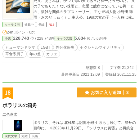
た女、あざみは、かつて母の夫であった禅一だったのだ。 女
の子でありたくない珠雨と、恋愛に臆病になっている禅一と
の、複雑な関係のラブストーリー。 主な登場人物 小野田 珠
雨（おのだ しゅう）…主人公。19歳の女の子（一人称は俺）
大学生 浅見 禅一（あざみ ぜんいち）…31歳バツイチ男性
キャラ文芸
連載中
長編
R15
カフェ経営 ※他の投稿サイト掲載分から若干改稿していま
24h.ポイント
0pt
す。大きくは変わっていません。
228,743
5,634
位 / 228,743件
位 / 5,634件
小説
キャラ文芸
ヒューマンドラマ
LGBT
性分化疾患
セクシャルマイノリティ
草食系男子
年の差
カフェ
感想数 8
文字数 21,242
最終更新日 2021.12.09
登録日 2021.11.25
18
お気に入り追加
3
ポラリスの箱舟
二色燕𠀋
ポラリス、それは 北極星は記憶を廻り 照らし続けて、箱舟の
目印に。 ※2023年11月29日、「シリウスに黄昏」と再統合
現代文学
完結
長編