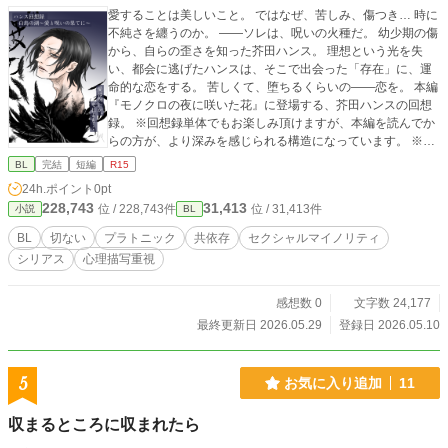
愛することは美しいこと。 ではなぜ、苦しみ、傷つき… 時に
不純さを纏うのか。 ――ソレは、呪いの火種だ。 幼少期の傷
から、自らの歪さを知った芥田ハンス。 理想という光を失
い、都会に逃げたハンスは、そこで出会った「存在」に、運
命的な恋をする。 苦しくて、堕ちるくらいの――恋を。 本編
『モノクロの夜に咲いた花』に登場する、芥田ハンスの回想
録。 ※回想録単体でもお楽しみ頂けますが、本編を読んでか
らの方が、より深みを感じられる構造になっています。 ※軽
微な暴力描写・性的示唆を含みます（R15程度） ※本作は他
BL
完結
短編
R15
サイトにも掲載中です。内容は同一です。
24h.ポイント
0pt
228,743
31,413
位 / 228,743件
位 / 31,413件
小説
BL
BL
切ない
プラトニック
共依存
セクシャルマイノリティ
シリアス
心理描写重視
感想数 0
文字数 24,177
最終更新日 2026.05.29
登録日 2026.05.10
5
お気に入り追加
11
収まるところに収まれたら