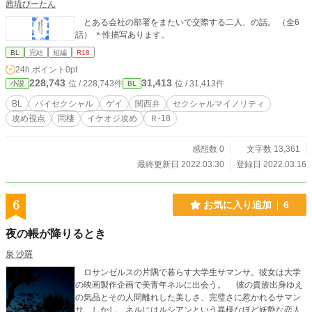
茜琉ぴーたん
とある会社の部署をまたいで交際する二人、の話。 （全6
話） ＊性描写あります。
BL
完結
短編
R18
24h.ポイント
0pt
228,743
31,413
位 / 228,743件
位 / 31,413件
小説
BL
BL
バイセクシャル
ゲイ
関西弁
セクシャルマイノリティ
攻め視点
同棲
イケオジ攻め
Ｒ-18
感想数 0
文字数 13,361
最終更新日 2022.03.30
登録日 2022.03.16
6
お気に入り追加
6
夜の帳が降りるとき
泉 沙羅
ロサンゼルスの片隅で暮らす大学生サマンサ。彼女は大学
の映画製作企画で美青年ネルに出会う。 彼の貴族出身ゆえ
の気品とその人間離れした美しさ、完璧さに惹かれるサマン
サ。しかし、ネルにはルシアンという異様なほど妖艶な恋人