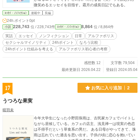
微笑めるエッセイを目指す。霜月の成長日記でもある。
ｴｯｾｲ・ﾉﾝﾌｨｸｼｮﾝ
連載中
長編
24h.ポイント
0pt
228,743
8,864
位 / 228,743件
位 / 8,864件
小説
ｴｯｾｲ・ﾉﾝﾌｨｸｼｮﾝ
実話
エッセイ
ノンフィクション
日常
アルファポリス
セクシャルマイノリティ
24hポイント
なろう比較
24hポイント仕組みを考える
アルファポリス初心者の考察
感想数 12
文字数 79,504
最終更新日 2026.04.22
登録日 2024.05.04
17
お気に入り追加
2
うつろな果実
硯羽未
今年大学生になった小野田珠雨は、古民家カフェでバイトし
ながら居候している。カフェの店主、浅見禅一は現実の色恋
は不得手だという草食系の男だ。 ある日母がやってきて、珠
雨は忘れていた過去を思い出す。子供の頃に恋心を抱いてい