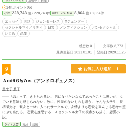
ｴｯｾｲ・ﾉﾝﾌｨｸｼｮﾝ
連載中
長編
24h.ポイント
0pt
228,743
8,864
位 / 228,743件
位 / 8,864件
小説
ｴｯｾｲ・ﾉﾝﾌｨｸｼｮﾝ
エッセイ
実話
ジェンダーレス
Xジェンダー
セクシャルマイノリティ
日常
ノンフィクション
パンセクシャル
いじめ
恋愛
感想数 0
文字数 8,773
最終更新日 2021.01.01
登録日 2020.11.25
9
お気に入り追加
1
Ａnd6Ｇ/y7os（アンドロギュノス）
里之子 葱子
――『恋』って、きもちわるい。 男になりたいなんて思ったことは無いが、女
でいる意味も感じられない。故に、性差のないものを纏う。 そんな大学生、長
柄瀬光は、親友と一緒に入ったサークルで、友情よりも恋愛を重んじる思考の壁
にぶち当たる。 恋愛を嫌悪する、Ａセクシャル女子の視点から描く、恋愛小
説。
ライト文芸
完結
短編