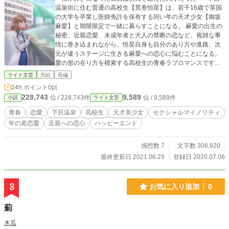
温泉街に住む普通の高校生【荒巻恒星】は、若干16歳で英国
の大学を卒業し医師免許を保有する同い年の天才少女【御坂
麻愛】と期限限定で一緒に暮らすことになる。 麻愛の出生の
秘密、近親恋愛、未成年者と大人の禁断の恋など、複雑な事
情に巻き込まれながら、恒星自身も自分のあり方や進路、次
元が違うステージに生きる麻愛への恋心に悩むことになる。
愛の形の在り方を模索する高校生の青春ラブロマンスです。
●姉妹作→ニュートンの忘れ物 ●illustration いーりす様
ライト文芸
完結
長編
24h.ポイント
0pt
228,743
9,589
位 / 228,743件
位 / 9,589件
小説
ライト文芸
青春
恋愛
下呂温泉
高校生
天才美少女
セクシャルマイノリティ
年の差恋愛
近親への恋心
ハッピーエンド
感想数 7
文字数 308,920
最終更新日 2021.06.29
登録日 2020.07.06
3
お気に入り追加
0
薊
木瓜