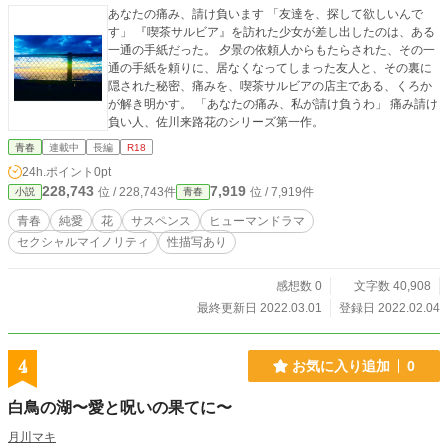
あなたの痛み、請け負います 「友達を、探して欲しいんで
す」 『喫茶サルビア』を訪れた少女が差し出したのは、ある
一通の手紙だった。 夕景の依頼人からもたらされた、その一
通の手紙を頼りに、居なくなってしまった友人と、その裏に
隠された秘密、痛みを、喫茶サルビアの店主である、くろか
が解き明かす。 「あなたの痛み、私が請け負うわ」 痛み請け
負い人、佐川来路花のシリーズ第一作。
青春
連載中
長編
R18
24h.ポイント
0pt
228,743
7,919
位 / 228,743件
位 / 7,919件
小説
青春
青春
純愛
花
サスペンス
ヒューマンドラマ
セクシャルマイノリティ
性描写あり
感想数 0
文字数 40,908
最終更新日 2022.03.01
登録日 2022.02.04
4
お気に入り追加
0
白鳥の湖〜愛と呪いの果てに〜
月川マキ