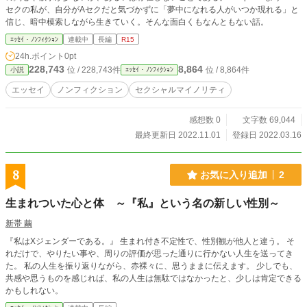
セクの私が、自分がAセクだと気づかずに「夢中になれる人がいつか現れる」と
がみ」と「祈り」に、どこか心の片隅をかすめるようなもの
信じ、暗中模索しながら生きていく。そんな面白くもなんともない話。
があれば幸いです。 BLでも百合でもないですが、BLや百合
が好きな方向けの内容です。 海外ドラマ風 女装男子 男装女
ｴｯｾｲ・ﾉﾝﾌｨｸｼｮﾝ
連載中
長編
R15
子 男の娘 三角関係 毒親 いじめ 摂食障害 過食嘔吐 メンヘラ
24h.ポイント
0pt
ヤンデレ
228,743
8,864
位 / 228,743件
位 / 8,864件
小説
ｴｯｾｲ・ﾉﾝﾌｨｸｼｮﾝ
エッセイ
ノンフィクション
セクシャルマイノリティ
感想数 0
文字数 69,044
最終更新日 2022.11.01
登録日 2022.03.16
8
お気に入り追加
2
生まれついた心と体 ～『私』という名の新しい性別～
新帯 繭
『私はXジェンダーである。』 生まれ付き不定性で、性別観が他人と違う。 そ
れだけで、やりたい事や、周りの評価が思った通りに行かない人生を送ってき
た。 私の人生を振り返りながら、赤裸々に、思うままに伝えます。 少しでも、
共感や思うものを感じれば、私の人生は無駄ではなかったと、少しは肯定できる
かもしれない。