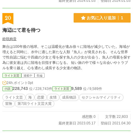
最終更新日 2024.01.03
登録日 2024.01.03
20
お気に入り追加
1
海辺にて君を待つ
鈴咲絢音
舞台は100年後の地球。そこは温暖化が進み徐々に陸地が減少していた。海域が
増えると同時に、水中に適した新たな人類『魚人』が発見される。 そんな世界
で性自認に悩む十四歳の少女と母を探す魚人の少女が出会う。魚人の母親を探す
為に彼女達は共に陸地を目指す事になる。 短い旅の中で様々な出会いやトラブ
ルを乗り越え、心を通わし成長する少女達の物語。
ライト文芸
連載中
長編
24h.ポイント
0pt
228,743
9,589
位 / 228,743件
位 / 9,589件
小説
ライト文芸
ライト文芸
海
恋愛
友情
成長物語
セクシャルマイノリティ
冒険
第7回ライト文芸大賞
感想数 0
文字数 22,803
最終更新日 2023.05.17
登録日 2021.04.30