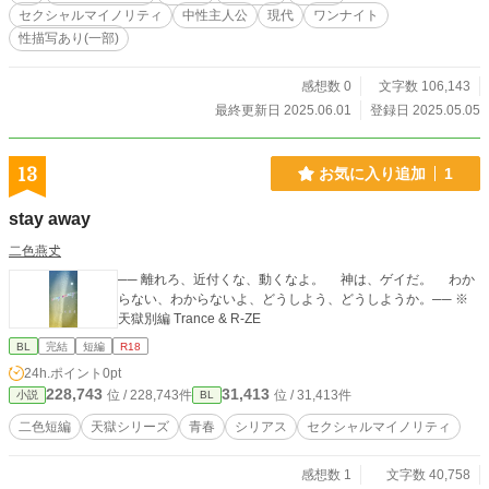
―。 “存在ごと抱かれること”を描いた、 静かで情熱的な大人
セクシャルマイノリティ
中性主人公
現代
ワンナイト
のBL長編、開幕。
性描写あり(一部)
感想数 0
文字数 106,143
最終更新日 2025.06.01
登録日 2025.05.05
13
お気に入り追加
1
stay away
二色燕𠀋
── 離れろ、近付くな、動くなよ。 神は、ゲイだ。 わか
らない、わからないよ、どうしよう、どうしようか。── ※
天獄別編 Trance & R-ZE
BL
完結
短編
R18
24h.ポイント
0pt
228,743
31,413
位 / 228,743件
位 / 31,413件
小説
BL
二色短編
天獄シリーズ
青春
シリアス
セクシャルマイノリティ
感想数 1
文字数 40,758