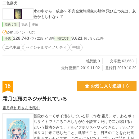
二色燕𠀋
水の中から、成虫へ 不完全変態現象の蜻蛉 飛び立つ先は、灰
色かもしれなくて
現代文学
完結
長編
24h.ポイント
0pt
228,743
9,621
位 / 228,743件
位 / 9,621件
小説
現代文学
二色中編
セクシャルマイノリティ
中編
感想数 0
文字数 63,668
最終更新日 2019.11.02
登録日 2019.10.29
16
お気に入り追加
6
霜月は頭のネジが外れている
霜月@如月さん改稿中
普段ゆるーくポイ活をしている私（作者:霜月）が、あるポイ
活サイトで『ごろごろしながら小説書くだけで二万稼げる』
という投稿をみて、アルファポリスへやってきた。アルファ
ポリスに来て感じたこと、執筆のこと、日常のことをただ書
き殴るエッセイです。この人バカだなぁ（笑）って読む人が