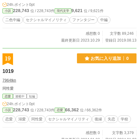
24h.ポイント
0pt
228,743
9,621
位 / 228,743件
位 / 9,621件
小説
現代文学
二色中編
セクシャルマイノリティ
ファンタジー
中編
感想数 0
文字数 89,246
最終更新日 2023.10.29
登録日 2019.08.13
19
お気に入り追加
0
1019
7964tkn
同性愛
恋愛
連載中
短編
24h.ポイント
0pt
228,743
66,362
位 / 228,743件
位 / 66,362件
小説
恋愛
恋愛
溺愛
同性愛
セクシャルマイノリティ
復縁
失恋
学校
感想数 0
文字数 3,379