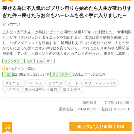
痩せる為に不人気のゴブリン狩りを始めたら人生が変わりす
ぎた件～痩せたらお金もハーレムも色々手に入りました～
ぐうのすけ
主人公（太田太志）は高校デビューと同時に体重130キロに到達した。 食事制限
とハザマ（ダンジョン）ダイエットを勧めれるが、太志は食事制限を後回しに
し、ハザマダイエットを開始する。 最初は甘えていた大志だったが、人とのか
かわりによって徐々に考えや行動を変えていく。 それによりスキルや人間関係
が変化していき、ヒロインとの関係も変わっていくのだった。 ※最初は成長メ
インで描かれますが、徐々にヒロインの展開が多めになっていく……予定です。
ファンタジー
完結
長編
R15
カクヨムで先行投稿中！
24h.ポイント
28pt
21,802
3,511
位 / 228,634件
位 / 53,271件
小説
ファンタジー
ダイエット
ハーレム
ラブコメ
チート
タワーディフェンス
ハクスラ
主人公途中から最強
成り上がり
感想数 3
文字数 319,408
最終更新日 2024.02.26
登録日 2023.09.18
14
お気に入り追加
260