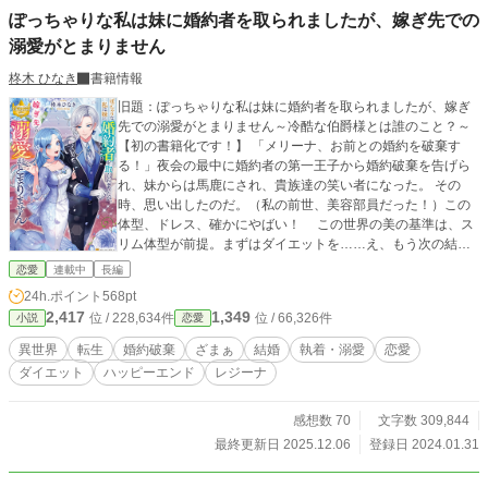
ぽっちゃりな私は妹に婚約者を取られましたが、嫁ぎ先での
溺愛がとまりません
柊木 ひなき
書籍情報
旧題：ぽっちゃりな私は妹に婚約者を取られましたが、嫁ぎ
先での溺愛がとまりません～冷酷な伯爵様とは誰のこと？～
【初の書籍化です！】 「メリーナ、お前との婚約を破棄す
る！」夜会の最中に婚約者の第一王子から婚約破棄を告げら
れ、妹からは馬鹿にされ、貴族達の笑い者になった。 その
時、思い出したのだ。（私の前世、美容部員だった！）この
体型、ドレス、確かにやばい！ この世界の美の基準は、ス
リム体型が前提。まずはダイエットを……え、もう次の結
婚？ お相手は、超絶美形の伯爵様！？ からの溺愛！？
恋愛
連載中
長編
なんで！？ ※シリアス展開もわりとあります。
24h.ポイント
568pt
2,417
1,349
位 / 228,634件
位 / 66,326件
小説
恋愛
異世界
転生
婚約破棄
ざまぁ
結婚
執着・溺愛
恋愛
ダイエット
ハッピーエンド
レジーナ
感想数 70
文字数 309,844
最終更新日 2025.12.06
登録日 2024.01.31