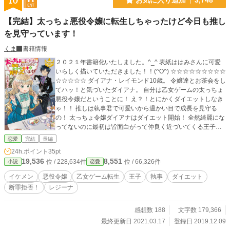
10
【完結】太っちょ悪役令嬢に転生しちゃったけど今日も推し
を見守っています！
くま
書籍情報
２０２１年書籍化いたしました。^_^ 表紙ははみさんに可愛
いらしく描いていただきました！！(^O^) ☆☆☆☆☆☆☆☆☆
☆☆☆☆☆ ダイアナ・レイモンド10歳。 令嬢達とお茶会をし
てハッ！と気づいたダイアナ。 自分は乙女ゲームの太っちょ
悪役令嬢だということに！ え？！とにかくダイエットしなき
ゃ！！ 推しは執事君で可愛いから温かい目で成長を見守る
の！ 太っちょ令嬢ダイアナはダイエット開始！ 全然綺麗にな
ってないのに最初は皆面白がって仲良く近づいてくる王子
達。 クールで素敵な令嬢になっていこうと頑張るダイアナと
恋愛
完結
長編
愉快な仲間達？の物語。 少しずつ、残酷な描写があるかもし
24h.ポイント
35pt
れませんが基本コメディで書かせていただきます！ R指定は
19,536
8,551
位 / 228,634件
位 / 66,326件
小説
恋愛
一応保険。(*≧∀≦*) 更新は不定期です。ごめんなさい。
イケメン
悪役令嬢
乙女ゲーム転生
王子
執事
ダイエット
断罪拒否！
レジーナ
感想数 188
文字数 179,366
最終更新日 2021.03.17
登録日 2019.12.09