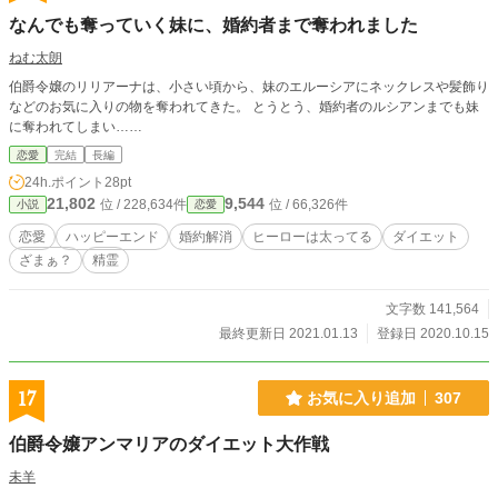
なんでも奪っていく妹に、婚約者まで奪われました
ねむ太朗
伯爵令嬢のリリアーナは、小さい頃から、妹のエルーシアにネックレスや髪飾り
などのお気に入りの物を奪われてきた。 とうとう、婚約者のルシアンまでも妹
に奪われてしまい……
恋愛
完結
長編
24h.ポイント
28pt
21,802
9,544
位 / 228,634件
位 / 66,326件
小説
恋愛
恋愛
ハッピーエンド
婚約解消
ヒーローは太ってる
ダイエット
ざまぁ？
精霊
文字数 141,564
最終更新日 2021.01.13
登録日 2020.10.15
17
お気に入り追加
307
伯爵令嬢アンマリアのダイエット大作戦
未羊