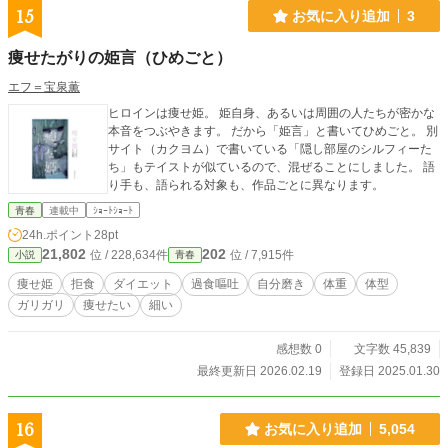
15
お気に入り追加
3
痩せたがりの姫言（ひめごと）
エフ＝宝泉薫
ヒロインは痩せ姫。 姫自身、あるいは周囲の人たちが密かな
本音をつぶやきます。 だから「姫言」と書いてひめごと。 別
サイト（カクヨム）で書いている「隠し部屋のシルフィーた
ち」もテイストが似ているので、混ぜることにしました。 語
り手も、語られる対象も、作品ごとに異なります。
青春
連載中
ｼｮｰﾄｼｮｰﾄ
24h.ポイント
28pt
21,802
202
位 / 228,634件
位 / 7,915件
小説
青春
痩せ姫
拒食
ダイエット
過食嘔吐
自分磨き
体重
体型
ガリガリ
痩せたい
細い
感想数 0
文字数 45,839
最終更新日 2026.02.19
登録日 2025.01.30
16
お気に入り追加
5,054