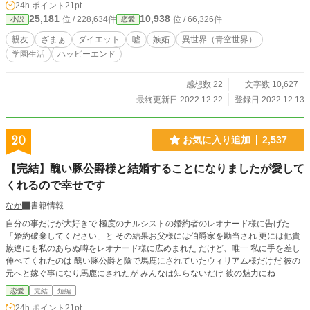
24h.ポイント
21pt
25,181
10,938
位 / 228,634件
位 / 66,326件
小説
恋愛
親友
ざまぁ
ダイエット
嘘
嫉妬
異世界（青空世界）
学園生活
ハッピーエンド
感想数 22
文字数 10,627
最終更新日 2022.12.22
登録日 2022.12.13
20
お気に入り追加
2,537
【完結】醜い豚公爵様と結婚することになりましたが愛して
くれるので幸せです
なか
書籍情報
自分の事だけが大好きで 極度のナルシストの婚約者のレオナード様に告げた
「婚約破棄してください」と その結果お父様には伯爵家を勘当され 更には他貴
族達にも私のあらぬ噂をレオナード様に広めまれた だけど、唯一 私に手を差し
伸べてくれたのは 醜い豚公爵と陰で馬鹿にされていたウィリアム様だけだ 彼の
元へと嫁ぐ事になり馬鹿にされたが みんなは知らないだけ 彼の魅力にね
恋愛
完結
短編
24h.ポイント
21pt