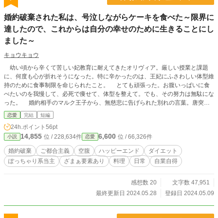
ス）」のNo.1トレーナー。 性格: 「結果が全て」が信条の完璧主義者。常に涼し
い笑顔を崩さないが、その裏にはドSな一面を持つ。 容姿: 長身で、スーツの上
婚約破棄された私は、号泣しながらケーキを食べた～限界に
からでもわかる鍛え上げられた肉体美。眼鏡の奥の瞳は、獲物を狙う猛獣のよう
に鋭い。 秘密: 実は美咲の「柔らかくて吸い付くような肌」に並々ならぬ執着を
達したので、これからは自分の幸せのために生きることにし
抱いている。痩せさせたいが、他の男に見せたくないという独占欲と戦ってい
ました～
る。
キョウキョウ
幼い頃から辛くて苦しい妃教育に耐えてきたオリヴィア。厳しい授業と課題
に、何度も心が折れそうになった。特に辛かったのは、王妃にふさわしい体型維
持のために食事制限を命じられたこと。 とても頑張った。お腹いっぱいに食
べたいのを我慢して、必死で痩せて、体型を整えて。でも、その努力は無駄にな
った。 婚約相手のマルク王子から、無慈悲に告げられた別れの言葉。唐突
に、婚約を破棄すると言われたオリヴィア。 アイリーンという令嬢をイジメ
恋愛
完結
短編
たという、いわれのない罪で責められて限界に達した。もう無理。これ以上は耐
24h.ポイント
56pt
えられない。 そしてオリヴィアは、会場のテーブルに置いてあったデザート
14,855
6,600
位 / 228,634件
位 / 66,326件
小説
恋愛
のケーキを手づかみで食べた。食べながら泣いた。空腹の辛さから解放された気
持ちよさと、ケーキの美味しさに涙が出たのだった。 ※本作品は、少し前に連
婚約破棄
ご都合主義
空腹
ハッピーエンド
ダイエット
載していた試作の完成版です。大まかな展開や設定は、ほぼ変わりません。加筆
ぽっちゃり系当主
ざまぁ要素あり
料理
日常
自業自得
修正して、完成版として連載します。 ※カクヨムにも掲載中の作品です。
感想数 20
文字数 47,951
最終更新日 2024.05.28
登録日 2024.05.09