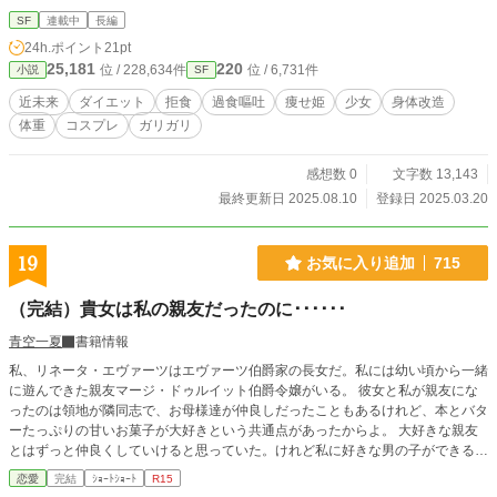
SF
連載中
長編
24h.ポイント
21pt
25,181
220
位 / 228,634件
位 / 6,731件
小説
SF
近未来
ダイエット
拒食
過食嘔吐
痩せ姫
少女
身体改造
体重
コスプレ
ガリガリ
感想数 0
文字数 13,143
最終更新日 2025.08.10
登録日 2025.03.20
19
お気に入り追加
715
（完結）貴女は私の親友だったのに･･････
青空一夏
書籍情報
私、リネータ・エヴァーツはエヴァーツ伯爵家の長女だ。私には幼い頃から一緒
に遊んできた親友マージ・ドゥルイット伯爵令嬢がいる。 彼女と私が親友にな
ったのは領地が隣同志で、お母様達が仲良しだったこともあるけれど、本とバタ
ーたっぷりの甘いお菓子が大好きという共通点があったからよ。 大好きな親友
とはずっと仲良くしていけると思っていた。けれど私に好きな男の子ができる
と･･････ ゆるふわ設定、ご都合主義です。異世界で、現代的表現があります。
恋愛
完結
ｼｮｰﾄｼｮｰﾄ
R15
タグの追加・変更の可能性あります。ショートショートの予定。