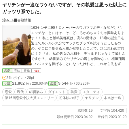
ヤリチンが一途なワケないですが、その執愛は思った以上に
ガッツリ系でした。
濘-NEI-
書籍情報
163センチに90キロオーバーのワガママボディな私だけど、
エッチなことにはそこそこどころかめちゃくちゃ興味ありま
す！！ 私こと飯嶋美都真は、高3の夏休み、18歳の誕生日を
迎えてルンルン気分でエッチなグッズを試そうとしたもの
の、そこに予期せぬ人物が登場したことで、話は思わぬ方向
に！？ 『え、私の処女のお相手、ディルドじゃなくて済むん
ですか？』 幼馴染みでヤリチンの噂しか聞かない、植垣翔璃
にハジメテを捧げることになったけれど、これから先もずっ
とおデブなキャラで生きて行くのか悩んだ美都真は留学を決
恋愛
完結
長編
R18
意。 ダイエットしてみせます！！
24h.ポイント
28pt
21,802
9,544
位 / 228,634件
位 / 66,326件
小説
恋愛
恋愛
現代
幼馴染み
ダイエット
執愛
エタニティ
第16回恋愛小説大賞エントリー
初体験の相手
ヤリチン
本当は一途
感想数 19
文字数 104,420
最終更新日 2023.04.02
登録日 2023.01.29