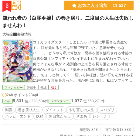
2
お気に入り追加
11,537
嫌われ者の【白豚令嬢】の巻き戻り。二度目の人生は失敗し
ませんわ！
大福金
書籍情報
コミカライズスタートしました♡♡作画は甲羅まる先生で
す。 目が覚めると私は牢屋で寝ていた。意味が分からな
い……。 どうやら私は何故か、悪事を働き処刑される寸前の
白豚令嬢【ソフィア・グレイドル】に生まれ変わっていた。
何で？そんな事が？ 処刑台の上で首を切り落とされる寸前で
神様がいきなり現れ、『魂を入れる体を間違えた』と言われ
た。 ちょっと待って？！ 続いて神様は、追い打ちをかける様
に絶望的な言葉を言った。 魂が体に定着し、私はソフィア・
グレイドルとして生きるしかない と…… え？ この先は首を
ファンタジー
連載中
長編
R15
切り落とされ死ぬだけですけど？ 神様は五歳から人生をやり
24h.ポイント
234pt
直して見ないかと提案してくれた。 お詫びとして色々なチー
5,831
1,077
位 / 228,634件
位 / 53,271件
小説
ファンタジー
ト能力も付けてくれたし？ このやり直し！絶対に成功させて
幸せな老後を送るんだから！ ソフィアに待ち受ける数々のフ
溺愛
巻き戻り人生
ダイエット
やり直しの人生
スパダリ
ラグをへし折り時にはザマァしてみたり……幸せな未来の為
ハッピーエンド
妖精
無自覚たらし
ざまあ
レジーナ
に頑張ります。 そんな新たなソフィアが皆から知らない内に
愛されて行くお話。 実はこの世界、主人公ソフィアは全く知
らないが、乙女ゲームの世界なのである。 ヒロインも登場し
感想数 848
文字数 518,783
イベントフラグが立ちますが、ソフィアは知らずにゲームの