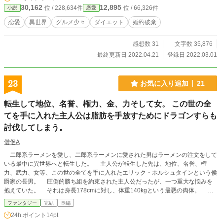
30,162
12,895
位 / 228,634件
位 / 66,326件
小説
恋愛
恋愛
異世界
グルメ少々
ダイエット
婚約破棄
感想数 31
文字数 35,876
最終更新日 2022.04.21
登録日 2022.03.01
23
お気に入り追加
21
転生して地位、名誉、権力、金、力そして女。 この世の全
てを手に入れた主人公は脂肪を手放すためにドラゴンすらも
討伐してしまう。
僧侶A
二郎系ラーメンを愛し、二郎系ラーメンに愛された男はラーメンの注文をして
いる最中に異世界へと転生した。 主人公が転生した先は、地位、名誉、権
力、武力、女等、この世の全てを手に入れたエリック・ホルシュタインという侯
爵家の長男。 圧倒的勝ち組を約束された主人公だったが、一つ重大な悩みを
抱えていた。 それは身長178cmに対し、体重140kgという最悪の肉体。 何
故そんな奇妙な境遇を手に入れてしまったのか。 彼は神を注文を取りに来た
ファンタジー
完結
長編
二郎系ラーメン店の店員だと勘違いし、『全マシマシで』と頼んでしまったか
24h.ポイント
14pt
ら。 その為、彼の最悪の肉体は、侯爵家という地位、親の持つ莫大な金、ド