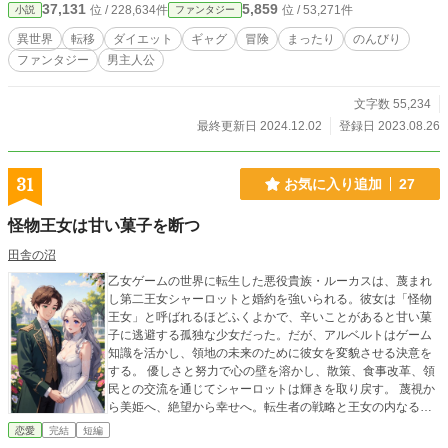
37,131
5,859
位 / 228,634件
位 / 53,271件
小説
ファンタジー
れない。 よし、始めよう！ 魔王討伐ダイエット！
異世界
転移
ダイエット
ギャグ
冒険
まったり
のんびり
ファンタジー
男主人公
文字数 55,234
最終更新日 2024.12.02
登録日 2023.08.26
31
お気に入り追加
27
怪物王女は甘い菓子を断つ
田舎の沼
乙女ゲームの世界に転生した悪役貴族・ルーカスは、蔑まれ
し第二王女シャーロットと婚約を強いられる。彼女は「怪物
王女」と呼ばれるほどふくよかで、辛いことがあると甘い菓
子に逃避する孤独な少女だった。だが、アルベルトはゲーム
知識を活かし、領地の未来のために彼女を変貌させる決意を
する。 優しさと努力で心の壁を溶かし、散策、食事改革、領
民との交流を通じてシャーロットは輝きを取り戻す。 蔑視か
ら美姫へ、絶望から幸せへ。転生者の戦略と王女の内なる強
さが織りなす、心温まるファンタジーラブストーリー。領民
恋愛
完結
短編
思いの夫婦が紡ぐ、真の「ハッピーエンド」をご堪能あれ！