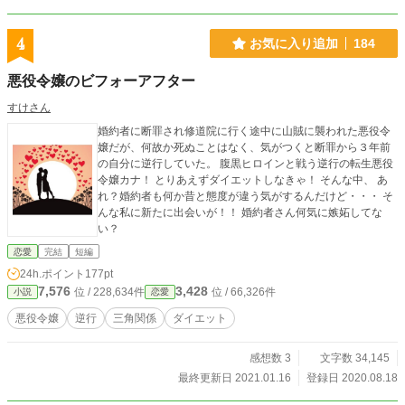
4
お気に入り追加
184
悪役令嬢のビフォーアフター
すけさん
婚約者に断罪され修道院に行く途中に山賊に襲われた悪役令
嬢だが、何故か死ぬことはなく、気がつくと断罪から３年前
の自分に逆行していた。 腹黒ヒロインと戦う逆行の転生悪役
令嬢カナ！ とりあえずダイエットしなきゃ！ そんな中、 あ
れ？婚約者も何か昔と態度が違う気がするんだけど・・・ そ
んな私に新たに出会いが！！ 婚約者さん何気に嫉妬してな
い？
恋愛
完結
短編
24h.ポイント
177pt
7,576
3,428
位 / 228,634件
位 / 66,326件
小説
恋愛
悪役令嬢
逆行
三角関係
ダイエット
感想数 3
文字数 34,145
最終更新日 2021.01.16
登録日 2020.08.18