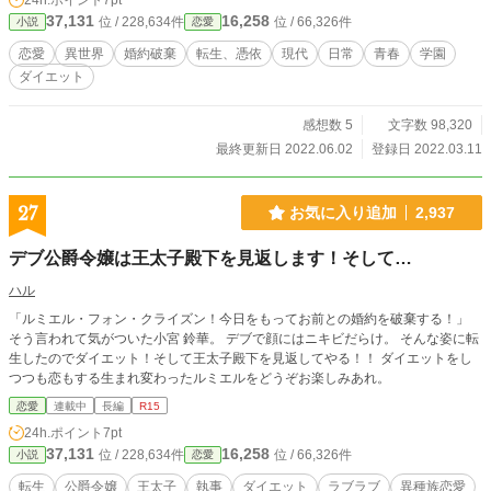
24h.ポイント
7pt
度だけチャンスをあげよう。君の助けを求めている者がいる」 そうしてシャー
37,131
16,258
位 / 228,634件
位 / 66,326件
小説
恋愛
ロットは、今まで自分がいた世界とは違う全く別の世界の、『女学生、白沢果
林』として生きることになった。 それは仕方ないとして、シャーロットにはど
恋愛
異世界
婚約破棄
転生、憑依
現代
日常
青春
学園
うしても許せない問題があった。 白沢果林とはちょっぴりふとましい少女なの
ダイエット
である。 シャーロットは決意する。まずは、痩せるしかないと。
感想数 5
文字数 98,320
最終更新日 2022.06.02
登録日 2022.03.11
27
お気に入り追加
2,937
デブ公爵令嬢は王太子殿下を見返します！そして…
ハル
「ルミエル・フォン・クライズン！今日をもってお前との婚約を破棄する！」
そう言われて気がついた小宮 鈴華。 デブで顔にはニキビだらけ。 そんな姿に転
生したのでダイエット！そして王太子殿下を見返してやる！！ ダイエットをし
つつも恋もする生まれ変わったルミエルをどうぞお楽しみあれ。
恋愛
連載中
長編
R15
24h.ポイント
7pt
37,131
16,258
位 / 228,634件
位 / 66,326件
小説
恋愛
転生
公爵令嬢
王太子
執事
ダイエット
ラブラブ
異種族恋愛