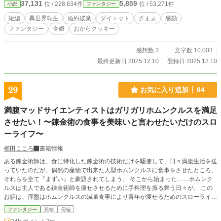
37,131
5,859
位 / 228,634件
位 / 53,271件
小説
ファンタジー
短編
異世界転生
婚約破棄
ダイエット
ざまぁ
感動
ファンタジー
令嬢
おからクッキー
感想数 3
文字数 10,003
最終更新日 2025.12.10
登録日 2025.12.10
29
お気に入り追加
64
満腹マッドサイエンティストはガリガリホムンクルスを満足
させたい！〜錬金術の食事を美味いと言わせたいだけのスロ
ーライフ〜
櫛田こころ
書籍情報
ある錬金術師は、食に特化した錬金術の技術だけを駆使して、日々満腹生活を送
っていたのだが。偶然の産物で出来た人型ホムンクルスに食事をさせたところ、
それらを全て『まずい』と豪語されてしまう。 そこから始まった……ホムンク
ルスは主人である錬金術師を痩せさせるために手料理を振る舞う日々が。 この
お話は、序盤はホムンクルスの減量食事により青年が痩せるためのスローライフ
から始まる物語である。
ファンタジー
完結
長編