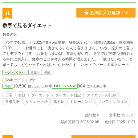
11
お気に入り追加
1
数字で見るダイエット
独楽の音
【今年で46歳。】 2025年8月5日現在、身長168.7cm、体重77.05kg、体脂肪率
23.8%。 ——お世辞にも「痩せてる」なんて言えません。 いや、控えめに言っ
てもデブです（笑） お腹をつまめば、立派なぜい肉。 世間では“初老”と呼ばれ
る年代に突入し、健康のことを考える時間が増えました。 「痩せたいな〜」と
思っても、どうやってやればいいかわからず。 ネットでパーソナルトレーナー
の記事を読んでは、 「月換算だと結構かかるなぁ…」とため息をつき、 気づけ
ｴｯｾｲ・ﾉﾝﾌｨｸｼｮﾝ
連載中
長編
ば布団の中でスマホを握ったまま一日が終わっていました。 ——そんな時に思
24h.ポイント
35pt
いついたのが、AI。 ニュースでは「AIが医療に」「AIが経営に」と騒がれている
19,536
304
位 / 228,634件
位 / 8,861件
小説
ｴｯｾｲ・ﾉﾝﾌｨｸｼｮﾝ
けど、 だったらダイエットにもAIを使ってみたらいいのでは？ 幸いお金もほと
んどかからない。 試しに始めてみよう——そんな軽い気持ちから、この挑戦が
日常
実話
ダイエット
ダイエット日記
ダイエットの記録
始まりました。 これは、46歳の太ったオッサンが 「若き日の体をAIの力で取り
食事制限
ダイエット法
筋トレ
トレーニング
ノンフィクション
戻せるのか」を数字で追いかけた記録です。 ※注意事項※ あくまでも趣味の範
囲に沿った無理のない形で進めていくダイエットです。 本気でマッチョを目指
していく方を対象にしてはいません。 自分の記録と経験をもとにしています。
感想数 0
文字数 39,339
リアルタイムに近い形のダイエット記録になるので、必ず成果が出るとは限りま
最終更新日 2026.02.08
登録日 2025.10.27
せん。