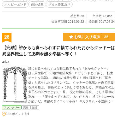
ハッピーエンド
婚約破棄
ざまぁ要素あり
感想数 36
文字数 73,055
最終更新日 2019.06.22
登録日 2017.07.24
28
お気に入り追加
35
【完結】誰からも食べられずに捨てられたおからクッキーは
異世界転生して肥満令嬢を幸福へ導く！
ariya
誰にも食べられずゴミ箱に捨てられた「おからクッキー」
は、異世界で150kgの絶望令嬢・ロザリンドと出会う。 転生
チートを武器に、88kgの減量を導く！ 婚約破棄され「豚令
嬢」と罵られたロザリンドは、 クッキーの叱咤と分裂で空腹
を乗り越え、 薔薇のように美しく咲き変わる。 舞踏会での王
太子へのスカッとする一撃、 父との涙の再会、 そして最後の
別れ―― 「僕を食べてくれて、ありがとう」 捨てられた一枚
が紡いだ、奇跡のダイエット革命！ ※カクヨム・小説家にな
ろうでも同時掲載中
ファンタジー
完結
短編
24h.ポイント
7pt