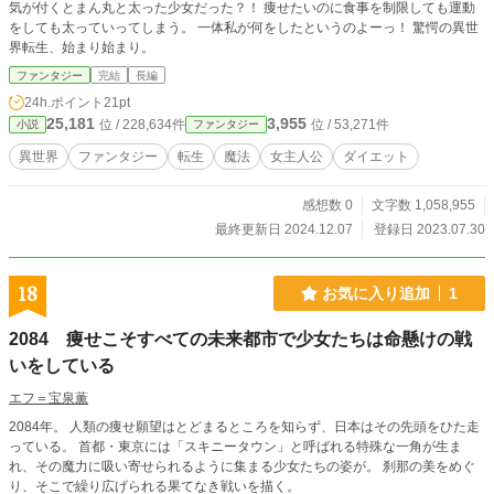
気が付くとまん丸と太った少女だった？！ 痩せたいのに食事を制限しても運動
をしても太っていってしまう。 一体私が何をしたというのよーっ！ 驚愕の異世
界転生、始まり始まり。
ファンタジー
完結
長編
24h.ポイント
21pt
25,181
3,955
位 / 228,634件
位 / 53,271件
小説
ファンタジー
異世界
ファンタジー
転生
魔法
女主人公
ダイエット
感想数 0
文字数 1,058,955
最終更新日 2024.12.07
登録日 2023.07.30
18
お気に入り追加
1
2084 痩せこそすべての未来都市で少女たちは命懸けの戦
いをしている
エフ＝宝泉薫
2084年。 人類の痩せ願望はとどまるところを知らず、日本はその先頭をひた走
っている。 首都・東京には「スキニータウン」と呼ばれる特殊な一角が生ま
れ、その魔力に吸い寄せられるように集まる少女たちの姿が。 刹那の美をめぐ
り、そこで繰り広げられる果てなき戦いを描く。