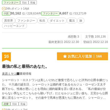
に偽装婚約してみたり。 波乱万丈な転生ライフです。 エブリスタにも掲載して
ファンタジー
完結
長編
います。
24h.ポイント
14pt
30,162
4,607
位 / 228,634件
位 / 53,271件
小説
ファンタジー
異世界
ファンタジー
転生
ダイエット
魔法
旅
ハッピーエンド
感想数 3
文字数 100,136
最終更新日 2022.12.30
登録日 2022.12.16
26
お気に入り追加
166
最強の私と最弱のあなた。
束原ミヤコ
書籍情報
シャーロット・ロストワンは美しいけれど傲慢で恐ろしいと評判の公爵令嬢だっ
た。 十六歳の誕生日、シャーロットは婚約者であるセルジュ・ローゼン王太子
殿下から、性格が悪いことを理由に婚約破棄を言い渡される。 「私の価値が分
からない男なんてこちらから願い下げ」だとセルジュに言い放ち、王宮から公爵
家に戻るシャーロット。 その途中で馬車が悪漢たちに襲われて、シャーロット
は侍従たちを守り、刃を受けて死んでしまった。 死んでしまったシャーロット
恋愛
完結
長編
に、天使は言った。 「君は傲慢だが、最後にひとつ良いことをした。だから一