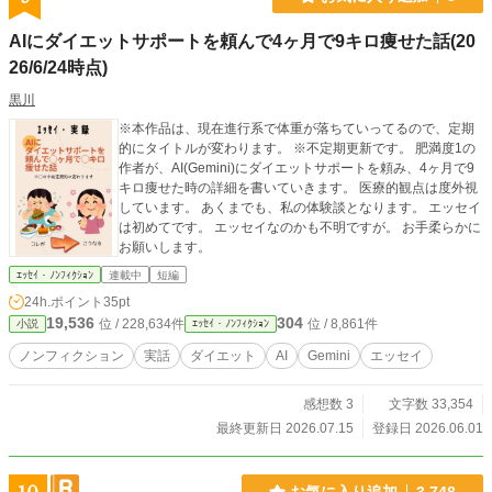
AIにダイエットサポートを頼んで4ヶ月で9キロ痩せた話(20
26/6/24時点)
黒川
※本作品は、現在進行系で体重が落ちていってるので、定期
的にタイトルが変わります。 ※不定期更新です。 肥満度1の
作者が、AI(Gemini)にダイエットサポートを頼み、4ヶ月で9
キロ痩せた時の詳細を書いていきます。 医療的観点は度外視
しています。 あくまでも、私の体験談となります。 エッセイ
は初めてです。 エッセイなのかも不明ですが。 お手柔らかに
お願いします。
ｴｯｾｲ・ﾉﾝﾌｨｸｼｮﾝ
連載中
短編
24h.ポイント
35pt
19,536
304
位 / 228,634件
位 / 8,861件
小説
ｴｯｾｲ・ﾉﾝﾌｨｸｼｮﾝ
ノンフィクション
実話
ダイエット
AI
Gemini
エッセイ
感想数 3
文字数 33,354
最終更新日 2026.07.15
登録日 2026.06.01
お気に入り追加
3,748