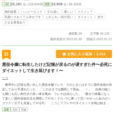
25,181
10,938
位 / 228,634件
位 / 66,326件
小説
恋愛
婚約破棄
ハッピーエンド
すれ違い
優しい
イケメン？
馬鹿にされてても幸せです
じれじれ／両片思い
ダイエット
努力
ざまあ要素あり
感想数 29
文字数 44,132
最終更新日 2022.01.30
登録日 2022.01.22
21
お気に入り追加
2,412
悪役令嬢に転生したけど記憶が戻るのが遅すぎた件〜必死に
ダイエットして生き延びます！〜
ニコ
断罪中に記憶を思い出した悪役令嬢フレヤ。そのときにはすでに国外追放が決
定しており手遅れだった。 「このままでは餓死して死ぬ……！」 自身の縦に
も横にも広い肉付きの良い体を眺め、フレヤは決心した。 「痩せて綺麗になっ
て楽しい国外追放生活を満喫してやる！ (ついでに豚って言いやがったあのポン
コツクソ王子も見返してやる‼︎)」 こうしてフレヤのダイエット企画は始まっ
たのだった…… ※注.フレヤは時々口が悪いです。お許しくださいm(_ _)m
恋愛
完結
長編