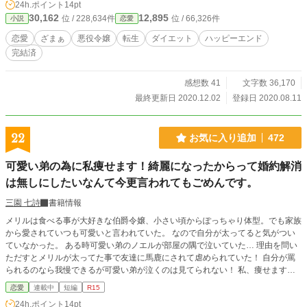
24h.ポイント
14pt
30,162
12,895
位 / 228,634件
位 / 66,326件
小説
恋愛
恋愛
ざまぁ
悪役令嬢
転生
ダイエット
ハッピーエンド
完結済
感想数 41
文字数 36,170
最終更新日 2020.12.02
登録日 2020.08.11
22
お気に入り追加
472
可愛い弟の為に私痩せます！綺麗になったからって婚約解消
は無しにしたいなんて今更言われてもごめんです。
三園 七詩
書籍情報
メリルは食べる事が大好きな伯爵令嬢、小さい頃からぽっちゃり体型。でも家族
から愛されていつも可愛いと言われていた。 なので自分が太ってると気がつい
ていなかった。 ある時可愛い弟のノエルが部屋の隅で泣いていた… 理由を問い
ただすとメリルが太ってた事で友達に馬鹿にされて虐められていた！ 自分が罵
られるのなら我慢できるが可愛い弟が泣くのは見てられない！ 私、痩せます！
決心するメリルにふとある情景が思い浮かんだ…
恋愛
連載中
短編
R15
24h.ポイント
14pt