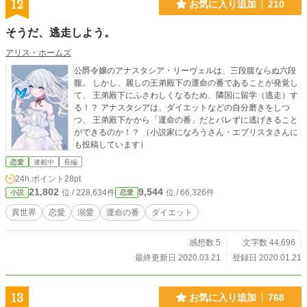
12
お気に入り追加
210
そうだ、逃走しよう。
アリス・ホームズ
公爵令嬢のアナスタシア・リーヴェルは、三段腹ならぬ六段
腹。 しかし、麗しの王弟殿下の運命の番であることが発覚し
て、 王弟殿下にふさわしくなるため、隣国に留学（逃走）す
る！？ アナスタシアは、ダイエットなどの自分磨きをしつ
つ、 王弟殿下かから「運命の番」だとバレずに逃げきること
ができるのか！？ （小説家になろうさん・エブリスタさんに
も投稿しています）
恋愛
連載中
長編
24h.ポイント
28pt
21,802
9,544
位 / 228,634件
位 / 66,326件
小説
恋愛
異世界
恋愛
溺愛
運命の番
ダイエット
感想数 5
文字数 44,696
最終更新日 2020.03.21
登録日 2020.01.21
13
お気に入り追加
768