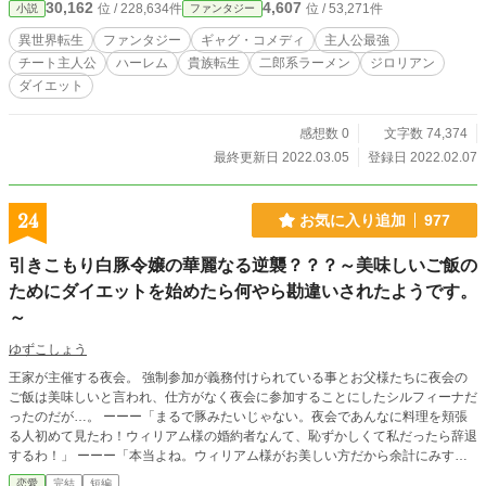
30,162
4,607
位 / 228,634件
位 / 53,271件
小説
ファンタジー
ラゴンを瞬殺出来る圧倒的な武力、主人公に好意を抱く周囲の美女と同じく、神
から与えられたものだった。 しかしそんなものを望んでいるわけがないの
異世界転生
ファンタジー
ギャグ・コメディ
主人公最強
で、主人公は理想的な細マッチョを目指してダイエットを試みる。 そんな
チート主人公
ハーレム
貴族転生
二郎系ラーメン
ジロリアン
彼に立ち塞がるのは二郎系ラーメンやデザートの誘惑という生易しい物ではな
ダイエット
い。 １０㎞のランニングや騎士団との訓練すらものともしない圧倒的なステ
ータスの高さ、そして少し食べただけでリバウンドしてしまうチート体質であ
る。 そんな不条理なチートに対抗するため、彼はドラゴンを単独討伐を成し
感想数 0
文字数 74,374
遂げてしまった。 強敵との対決なら良い運動になると思ったから。
最終更新日 2022.03.05
登録日 2022.02.07
24
お気に入り追加
977
引きこもり白豚令嬢の華麗なる逆襲？？？～美味しいご飯の
ためにダイエットを始めたら何やら勘違いされたようです。
～
ゆずこしょう
王家が主催する夜会。 強制参加が義務付けられている事とお父様たちに夜会の
ご飯は美味しいと言われ、仕方がなく夜会に参加することにしたシルフィーナだ
ったのだが…。 ーーー「まるで豚みたいじゃない。夜会であんなに料理を頬張
る人初めて見たわ！ウィリアム様の婚約者なんて、恥ずかしくて私だったら辞退
するわ！」 ーーー「本当よね。ウィリアム様がお美しい方だから余計にみすぼ
らしく感じるわよね。それにウィリアム様には愛していらっしゃる方もいるの
恋愛
完結
短編