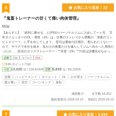
6
お気に入り追加
22
『鬼畜トレーナーの甘くて痛い肉体管理』
kirisu
【あらすじ】 「絶対に痩せる」と評判のパーソナルジムに入会して一ヶ月。 万
年ダイエッターのOL・美咲（26）は、仕事のストレスから禁断の「深夜のコン
ビニスイーツ」に手を出してしまう。 翌日は運命の計測日。 怒られたくない一
心で、サウナで水分を抜き、見かけの体重だけを減らしてジムへ向かった美咲だ
ったが……担当のカリスマトレーナー・**氷室（29）**の目は誤魔化せなかっ
た。 「……おかしいですね。体重は減っていますが、体脂肪率と内臓脂肪レベ
恋愛
完結
ｼｮｰﾄｼｮｰﾄ
R18
ルが跳ね上がっています」 突きつけられたのは、糖質過多な食生活と、小細工
24h.ポイント
71pt
の全てを暴く「体組成計」の残酷なデータ。 言い逃れのできない美咲を、氷室
13,026
5,839
位 / 228,634件
位 / 66,326件
小説
恋愛
は冷ややかな笑顔で個室の鏡の前へと追い詰める。 「嘘つきな体には、数値よ
りも確実な『指導』が必要ですね」 鏡越しの羞恥、逃げ場のないスパンキン
恋愛
ハッピーエンド
ダイエット
OL
お仕置き
パーソナルジム
グ、そしてデトックスという名の深部管理。 「君を誰よりも綺麗にしてあげ
愛が重い
現代
スパンキング
羞恥
る」 厳しくも甘い独占欲に満ちた、極上の管理生活が始まる。 【登場人物設
定】 佐倉 美咲（さくら みさき・26歳） 職業: 中堅メーカーの事務職OL。 性格:
素直で頑張り屋だが、ストレスに弱く、自分に甘いところがある。食べることが
感想数 0
文字数 16,452
大好き。 容姿: 色白で、全体的に少しもちっとした「マシュマロボディ」。本人
最終更新日 2026.04.10
登録日 2026.04.10
はコンプレックスだが、抱き心地は抜群。 現状: 過去に彼氏に振られた経験から
「絶対に見返してやる！」とジムに入会したが、慣れが出てきて中だるみ中。
氷室 怜（ひむろ れい・29歳） 職業: 会員制パーソナルジム「Regulus（レグル
7
お気に入り追加
2,834