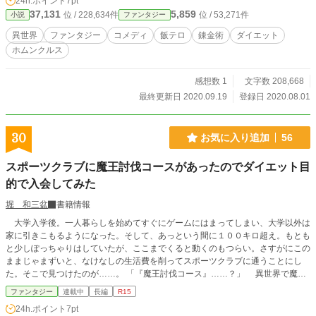
24h.ポイント
7pt
37,131
5,859
位 / 228,634件
位 / 53,271件
小説
ファンタジー
異世界
ファンタジー
コメディ
飯テロ
錬金術
ダイエット
ホムンクルス
感想数 1
文字数 208,668
最終更新日 2020.09.19
登録日 2020.08.01
30
お気に入り追加
56
スポーツクラブに魔王討伐コースがあったのでダイエット目
的で入会してみた
堀 和三盆
書籍情報
大学入学後。一人暮らしを始めてすぐにゲームにはまってしまい、大学以外は
家に引きこもるようになった。そして、あっという間に１００キロ超え。もとも
と少しぽっちゃりはしていたが、ここまでくると動くのもつらい。さすがにこの
ままじゃまずいと、なけなしの生活費を削ってスポーツクラブに通うことにし
た。そこで見つけたのが……。 「『魔王討伐コース』……？」 異世界で魔物
を倒しながらの運動らしい。最初は弱い魔物から。徐々に強い魔物へとランクを
ファンタジー
連載中
長編
R15
上げていき、最終的に魔王討伐を目指すそうだ。なるほど。あれほどハマったR
24h.ポイント
7pt
PGゲームと似たような状況での運動なら、飽きっぽい俺でも続けられるかもし