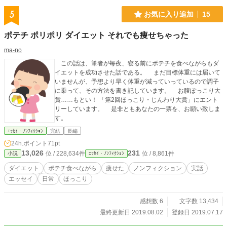
5
お気に入り追加
15
ポテチ ポリポリ ダイエット それでも痩せちゃった
ma-no
この話は、筆者が毎夜、寝る前にボテチを食べながらもダ
イエットを成功させた話である。 まだ目標体重には届いて
いませんが、予想より早く体重が減っていっているので調子
に乗って、その方法を書き記しています。 お腹ぽっこり大
賞……もとい！ 「第2回ほっこり・じんわり大賞」にエント
リーしています。 是非ともあなたの一票を、お願い致しま
す。
ｴｯｾｲ・ﾉﾝﾌｨｸｼｮﾝ
完結
長編
24h.ポイント
71pt
13,026
231
位 / 228,634件
位 / 8,861件
小説
ｴｯｾｲ・ﾉﾝﾌｨｸｼｮﾝ
ダイエット
ポテチ食べながら
痩せた
ノンフィクション
実話
エッセイ
日常
ほっこり
感想数 6
文字数 13,434
最終更新日 2019.08.02
登録日 2019.07.17