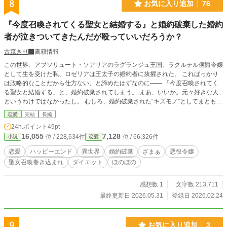
8
お気に入り追加
76
『今度召喚されてくる聖女と結婚する』と婚約破棄した婚約
者が泣きついてきたんだが殴っていいだろうか？
古森きり
書籍情報
この世界、アブソリュート・ソアリアのラグランジュ王国、ラクルテル侯爵令嬢
として生を受けた私、ロゼリアは王太子の婚約者に抜擢された。 こればっかり
は政略的なことだから仕方ない、と諦めたはずなのに―― 「今度召喚されてく
る聖女と結婚する」と、婚約破棄されてしまう。 まあ、いいか。元々好きな人
というわけではなかったし。 むしろ、婚約破棄された“キズモノ”としてまともな
結婚が望めないなら、婿を取ってのんびり不労所得余生を……と思っていた矢
恋愛
完結
長編
先、婚約破棄してきた婚約者が「召喚されてきた聖女がブタ女だった！」と泣き
24h.ポイント
49pt
ついてきたんだが殴っていいだろうか？ 小説家になろう、カクヨム、アルファ
16,055
7,128
位 / 228,634件
位 / 66,326件
小説
恋愛
ポリス、ノベルアップ+、ベリーズカフェ、Nolaノベルズに掲載しています。
恋愛
ハッピーエンド
異世界
婚約破棄
ざまぁ
悪役令嬢
聖女召喚巻き込まれ
ダイエット
ほのぼの
感想数 1
文字数 213,711
最終更新日 2026.05.31
登録日 2026.02.24
9
お気に入り追加
3