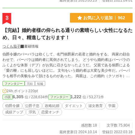
最終更新日 2025.05.23
登録日 2021.09.01
フラグをも力ずくでへし折ります。
3
お気に入り追加
962
【完結】婚約者様の仰られる通りの素晴らしい女性になるた
め、日々、精進しております！
つくも茄子
書籍情報
伯爵令嬢のバーバラは幼くして、名門侯爵家の若君と婚約をする。 両家の顔合
わせで、バーバラは婚約者に罵倒されてしまう。 どうやら婚約者はバーバラの
ふくよかな体形（デブ）がお気に召さなかったようだ。 父親である侯爵による
「愛の鞭」にも屈しないほどに。 文句をいう婚約者は大変な美少年だ。バーバ
ラも相手の美貌をみて頷けるものがあった。 両親は、この婚約（クソガキ）に
難色を示すも、婚約は続行されることに。 帰りの馬車のなかで婚約者を罵りま
ファンタジー
完結
短編
くる両親。 それでも婚約を辞めることは出来ない。 なにやら複雑な理由がある
24h.ポイント
220pt
模様。 幼過ぎる娘に、婚約の何たるかを話すことはないものの、バーバラは察
6,305
1,222
位 / 228,634件
位 / 53,271件
小説
ファンタジー
するところがあった。 回避できないのならば、とバーバラは一大決心する。 食
べることが大好きな少女は過酷なダイエットで僅か一年でスリム体形を手に入れ
伯爵令嬢
公爵子息
政略結婚
ダイエット
淑女教育
学園
た。 婚約者は、更なる試練ともいえることを言い放つも、未来の旦那様のた
成績アップ
浮気
恋愛オンチ
め、引いては伯爵家のためにと、バーバラの奮闘が始まった。 連載開始しまし
た。
感想数 18
文字数 75,804
最終更新日 2024.10.14
登録日 2022.03.16