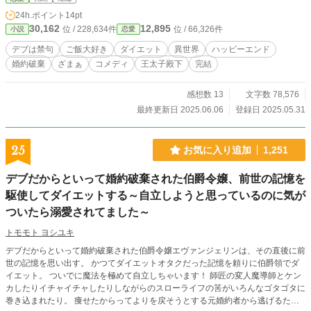
よ。図々しいったらないんだから…！！」 ーーー「あっ…噂をしていれば…ウ
24h.ポイント
14pt
ィリアム様とミレーナ様よ。あの二人は絵になるわね。それに比べてあの豚。ど
30,162
12,895
位 / 228,634件
位 / 66,326件
小説
恋愛
っか行ってくれないかしら…」 夜会の会場のどこにいても聞こえてくるのはシ
ルフィーナに対する暴言ばかり… しかし、シルフィーナは気にしない。 「（お
デブは禁句
ご飯大好き
ダイエット
異世界
ハッピーエンド
腹すいてイライラしているのね。こんなに美味しいものがおるのだから食べれば
婚約破棄
ざまぁ
コメディ
王太子殿下
完結
いいのに…）」 いっぱい食べてお腹がいっぱいなったシルフィーナが満足して
夜会の会場を出よう歩き出すと…目の前に婚約者であるウィリアムが女性を連れ
て現れて…？ 「シルフィーナ。お前に話がある。」 勝ち誇ったような顔をして
感想数 13
文字数 78,576
立つミレーナと、他の人たちと同じように虫でも見るような目で見てくるウィリ
最終更新日 2025.06.06
登録日 2025.05.31
アムを見てなんとなく全てを察した。 「なんでしょうか？」 「俺には好きな女
性がいるんだ。それにお前のような豚と結婚したら末代までの恥だ！俺との婚約
を破棄して欲しい。」 豚と言われることを悪口だと思っていないシルフィーナ
25
お気に入り追加
1,251
だったが、とあるミレーナの一言によって事態は大きく動いていく。 「残念だ
ったわね。おデブちゃん。ウィリアムは私以外愛せないそうなの。だから私にウ
デブだからといって婚約破棄された伯爵令嬢、前世の記憶を
ィリアムを頂戴。ね？お願い…。お・で・ぶ・ちゃん！！」 「で…ぶ…？」 そ
の言葉を聞いた瞬間、シルフィーナの頭の中に色々な記憶が蘇った。
駆使してダイエットする～自立しようと思っているのに気が
ついたら溺愛されてました～
トモモト ヨシユキ
デブだからといって婚約破棄された伯爵令嬢エヴァンジェリンは、その直後に前
世の記憶を思い出す。 かつてダイエットオタクだった記憶を頼りに伯爵領でダ
イエット。 ついでに魔法を極めて自立しちゃいます！ 師匠の変人魔導師とケン
カしたりイチャイチャしたりしながらのスローライフの筈がいろんなゴタゴタに
巻き込まれたり。 痩せたからってよりを戻そうとする元婚約者から逃げるため