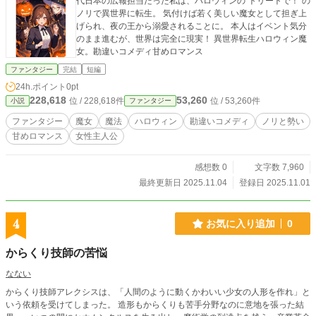
代日本の広報担当だった私は、ハロウィンの“トリートで！”の
ノリで異世界に転生。 気付けば若く美しい魔女として担ぎ上
げられ、夜の王から溺愛されることに。 本人はイベント気分
のまま進むが、世界は完全に現実！ 異世界転生ハロウィン魔
女。勘違いコメディ甘めロマンス
ファンタジー
完結
短編
24h.ポイント
0pt
228,618
53,260
位 / 228,618件
位 / 53,260件
小説
ファンタジー
ファンタジー
魔女
魔法
ハロウィン
勘違いコメディ
ノリと勢い
甘めロマンス
女性主人公
感想数 0
文字数 7,960
最終更新日 2025.11.04
登録日 2025.11.01
4
お気に入り追加
0
からくり技師の苦悩
なない
からくり技師アレクシスは、「人間のように動くかわいい少女の人形を作れ」と
いう依頼を受けてしまった。 造形もからくりも苦手分野なのに意地を張った結