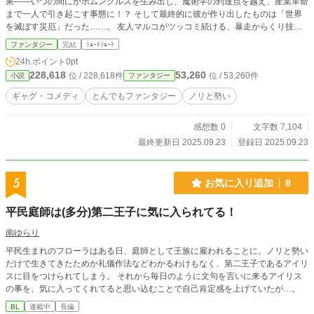
果――いつの間にかホムンクルスを生み出し、魔術学の到達点を越え、産業革命
まで一人で引き起こす事態に！？ そして最終的に彼が作り出したものは「世界
を滅ぼす災厄」だった……。 友人マルコがツッコミ続ける、暴走からくり技師
の物語。 知り合いにお題を出されて作った短編です。 そのままになっていたの
ファンタジー
完結
ｼｮｰﾄｼｮｰﾄ
で、せっかくなので投稿します。
24h.ポイント
0pt
228,618
53,260
位 / 228,618件
位 / 53,260件
小説
ファンタジー
ギャグ・コメディ
とんでもファンタジー
ノリと勢い
感想数 0
文字数 7,104
最終更新日 2025.09.23
登録日 2025.09.23
5
お気に入り追加
8
平民庭師は(多分)第二王子に気に入られてる！
南ゆらり
平民生まれのフローラはある日、庭師として王族に雇われることに。ノリと勢い
だけで生きてきたためか礼儀作法などわかるわけもなく、第二王子であるアイリ
スに目をつけられてしまう。 それから毎日のように文句を言いに来るアイリス
の事を、気に入ってくれてると思い込むことで自己肯定感を上げていたが…。
BL
連載中
長編