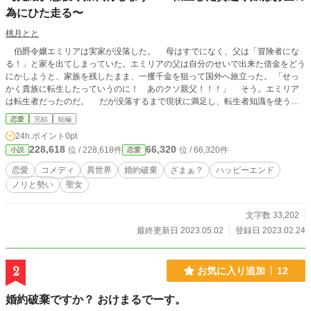
為にひた走る〜
桃月とと
伯爵令嬢エミリアは実家が没落した。 母はすでになく、父は「冒険者にな
る！」と家を出てしまっていた。エミリアの父は自分のせいで出来た借金をどう
にかしようと、家族を残したまま、一攫千金を狙って国外へ旅立った。 「せっ
かく貴族に転生したっていうのに！ あのクソ親父！！！」 そう。エミリア
は転生者だったのだ。 だが没落するまで現状に満足し、転生者知識を使うこ
となく生きてきた為、今更どうしようもなくなってしまっていた。商売を始める
恋愛
完結
短編
元手すらないのだ。 「すまないエミリア……お前を学園へやる金もないん
24h.ポイント
0pt
だ……」 「嘘でしょー！！？」 父の代わりに奔走する兄に告げられ絶望する
228,618
66,320
位 / 228,618件
位 / 66,320件
小説
恋愛
エミリア。この世界、16歳を迎える貴族は須らく王立学園へ入学する。もちろ
ん学費は高額であるが、その学園を出ていない貴族はまともな婚姻も就職先も望
恋愛
コメディ
異世界
婚約破棄
ざまぁ？
ハッピーエンド
めない。 裕福であるはずだった実家に寄生するつもりでいたエミリアはこち
ノリと勢い
聖女
らの面でも何の準備もしてこなかった。 「人生詰んだ……」 そんなエミリア
の噂を聞きつけてか、一台の豪華な馬車がやってきた。どうやら最近噂の公爵家
のものらしい。 「エミリア嬢、娘の代わりに『悪役令嬢』をやってもらいた
文字数 33,202
い」 「はああ！？」 『悪役令嬢』なんて単語、久しぶりに聞いたエミリアだ
最終更新日 2023.05.02
登録日 2023.02.24
ったが、 「もちろん報酬は弾む。この家を建て直すには十分なはずだ」 「喜ん
でー！」 そうして始まったエミリアの学園生活。入学後、すぐに彼女は気が
付いた。 「ここ、いけこれの世界じゃね？」 俺様王太子 アーサー 腹黒
2
お気に入り追加
12
眼鏡宰相の息子 ベイル ミステリアスな大神官の息子 レイル 女ったらし
の隣国王子 イクリス マッチョおっとり騎士団長の息子 ガイヤ どう考
婚約破棄ですか？ おけまるでーす。
えてもこの顔ぶれ、前世で彼女の姉がハマっていた乙女ゲーム『いけめんこれく