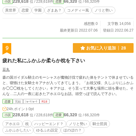
228,618
66,320
位 / 228,618件
位 / 66,320件
小説
恋愛
令嬢だった。マルティナは、この男爵令嬢と王子を使ってヒマつぶしをすること
にした。 ＊カクヨムにも掲載しています。
異世界
恋愛
学園
ざまあ？
コメディー風
ノリと勢い
感想数 0
文字数 14,056
最終更新日 2022.07.06
登録日 2022.06.27
9
お気に入り追加
28
疲れた私にふかふか柔らか枕を下さい
豆丸
森の国ガイダル騎士のモーシャスが魔物討伐で疲れた体をテントで休ませている
と、寝惚けた女騎士キアナが入ってきてしまう。「お祖父様、久しぶりにふかふ
か◯◯◯枕をしてください」キアナは、そう言って大事な場所に頭を乗せた。そ
んな…二人の一夜に起きたアホエロなお話。頭空っぽで読んで下さい。
恋愛
完結
ｼｮｰﾄｼｮｰﾄ
R18
24h.ポイント
0pt
228,618
66,320
位 / 228,618件
位 / 66,320件
小説
恋愛
アホエロ
枕
ハッピーエンド？
ノリと勢い
騎士団員
ふかふかしたい
ゆるふわ設定
ほのぼの？