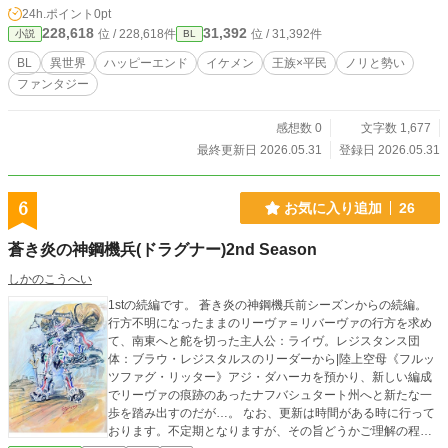
24h.ポイント
0pt
228,618
31,392
位 / 228,618件
位 / 31,392件
小説
BL
BL
異世界
ハッピーエンド
イケメン
王族×平民
ノリと勢い
ファンタジー
感想数 0
文字数 1,677
最終更新日 2026.05.31
登録日 2026.05.31
6
お気に入り追加
26
蒼き炎の神鋼機兵(ドラグナー)2nd Season
しかのこうへい
1stの続編です。 蒼き炎の神鋼機兵前シーズンからの続編。
行方不明になったままのリーヴァ＝リバーヴァの行方を求め
て、南東へと舵を切った主人公：ライヴ。レジスタンス団
体：ブラウ・レジスタルスのリーダーから|陸上空母《フルッ
ツファグ・リッター》アジ・ダハーカを預かり、新しい編成
でリーヴァの痕跡のあったナフバシュタート州へと新たな一
歩を踏み出すのだが…。 なお、更新は時間がある時に行って
おります。不定期となりますが、その旨どうかご理解の程よ