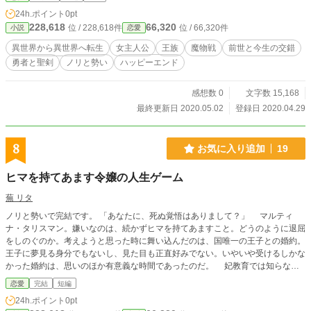
トに行っても世界大戦の犠牲者第一号として死ぬ悲劇の王女キャラだ。 しか
24h.ポイント
0pt
も最悪なのは、この本を書いた異母姉こそアタイの殺害を主導した黒幕張本人で
228,618
66,320
位 / 228,618件
位 / 66,320件
小説
恋愛
ある。そういえば「私がちゃんと殺してやるけど、でも簡単には死なせてやらな
い。せいぜい愉しませてよ」って笑っていたから、異母姉がこの転生劇に噛んで
異世界から異世界へ転生
女主人公
王族
魔物戦
前世と今生の交錯
いるのは間違いなさそうだな。……こいつに二度も殺されるなんて冗談じゃな
勇者と聖剣
ノリと勢い
ハッピーエンド
い！！ ――これは、異母姉の書いた物語の世界に転生してしまった少女が
（物理で）死亡フラグと戦いながら、（本人無自覚で）周囲から溺愛される物
語。 （メインは王弟の一人息子（前世の護衛騎士）×破天荒王女のつもり、題名
感想数 0
文字数 15,168
は主人公の心の叫びみたいなもの）
最終更新日 2020.05.02
登録日 2020.04.29
8
お気に入り追加
19
ヒマを持てあます令嬢の人生ゲーム
蕪 リタ
ノリと勢いで完結です。 「あなたに、死ぬ覚悟はありまして？」 マルティ
ナ・タリスマン。嫌いなのは、続かずヒマを持てあますこと。どうのように退屈
をしのぐのか。考えようと思った時に舞い込んだのは、国唯一の王子との婚約。
王子に夢見る身分でもないし、見た目も正直好みでない。いやいや受けるしかな
かった婚約は、思いのほか有意義な時間であったのだ。 妃教育では知らない
ことを学べるし、王宮の本も読めて楽しかった……王子の相手は面倒だったが。
恋愛
完結
短編
そんな妃教育も、学院入学前に修了。次は、王子と結婚した後。 またヒマに
24h.ポイント
0pt
なってしまった。そんな彼女が次に目をつけたのが、入学式に遅刻してきた男爵