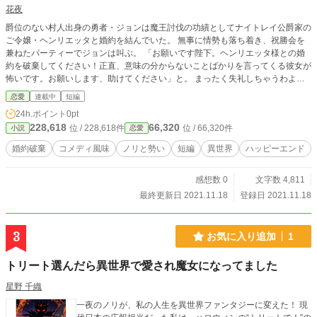
しょん』の世界だ。 だがどうやら少々ゲームとは違う様子……ヒロインであ
花夜
るアイリスの様子がおかしい。それに攻略キャラクター達も……。 「この！
爵位のない村人出身の勇者・ジョンは魔王討伐の功績としてナイトレイ公爵家の
親の七光りどもがぁぁぁ！」 今日も今日とてエミリアの怒号が学園に響
ご令嬢・ヘンリエッタと婚約を結んでいた。 無事に情勢も落ち着き、祝勝会を
く。 エミリアは無事学園を卒業できるのか！？ いい縁談をゲットでき
兼ねたパーティーでジョンは叫ぶ。 「お願いです陛下。ヘンリエッタ様との婚
るのか！？ それがだめならホワイト企業に就職したい！！！ そんなエ
約を破棄してください！正直、意味の分からないことばかりを言ってくる彼女が
ミリアのドタバタなお話。 ※ただノリと勢いの作品です。ご注意ください。
怖いです。お願いします、助けてください」と。 まったく失礼しちゃうわよ
ノリと！勢いです！
ね。 当のヘンリエッタは呑気にご馳走を頂いていた。 そこへ陛下が申し訳なさ
恋愛
連載中
短編
そうに問いかける。 「ヘンリエッタ嬢はどうしたい？その、婚約が破棄になっ
24h.ポイント
0pt
ても……」 個人的には無問題！まったくもって不都合はないし、むしろ大歓
228,618
66,320
位 / 228,618件
位 / 66,320件
小説
恋愛
迎。だから笑顔で答えるのだ。 「おけまるでーす」 勇者様はどうぞ、真実の愛
とやらを貫いてくださいませ。私も好きにさせて頂きますね！ ✸ ✹ ✺ ✻ ✼ ✽ ✾
婚約破棄
コメディ風味
ノリと勢い
短編
異世界
ハッピーエンド
✿ ❀ ❁ ✸ ✹ ✺ ✻ ✼ ✽ ✾ ✿ ❀ ❁ めちゃくちゃノリの軽い婚約破棄から始まる運
命の出会いの物語です。暗い話ばかりを書き溜めている鬱憤から、よく分からな
感想数 0
文字数 4,811
い短文小説ができあがりました。 少しでもお暇潰しになれば本望です。
最終更新日 2021.11.18
登録日 2021.11.18
3
お気に入り追加
1
トリート選んだら異世界で愛され魔女になってました
星野 千織
一夜のノリが、私の人生を異世界ファンタジーに変えた！ 現