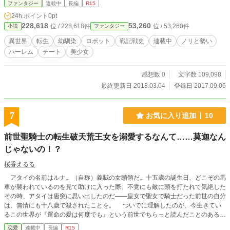
ろしくお願い申し上げます。
ファンタジー
連載中
長編
R15
24h.ポイント
0pt
228,618
53,260
位 / 228,618件
位 / 53,260件
小説
ファンタジー
異世界
転生
幼馴染
ロボット
戦記戦史
連載中
ノリと勢い
ハーレム
チート
美少女
感想数 0
文字数 109,098
最終更新日 2018.03.04
登録日 2017.09.06
7
お気に入り追加
10
前世聖騎士の転生破天荒王女を溺愛するなんて……莫迦なん
じゃないの！？
桜香えるる
アタイの名前はルナ。（自称）義賊の女頭領だ。十五歳の誕生日、どこぞの馬
車が襲われているのを見て助けに入った際、不覚にも敵に頭を打たれて気絶した
その時、アタイは唐突に思い出したのだ――皇女で聖女で騎士だった前世の自分
は、無情にも十八歳で殺されたことを。 ついでに理解したのが、今生きてい
るこの世界が『運命の愛は何度でも』という前世でちらっと読んだことのあるゲ
ームブックの世界であるということ。その中でも「ルナ」といえば、どんなルー
恋愛
連載中
長編
R15