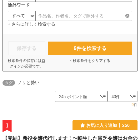
除外ワード
+ さらに詳しく検索する
保存する
9
件を検索する
検索条件の保存には
ロ
× 検索条件をクリアする
グイン
が必要です。
ノリと勢い
タグ
9
件
1
お気に入り追加
250
【完結】悪役令嬢代行します！〜転生した貧乏令嬢はお金の