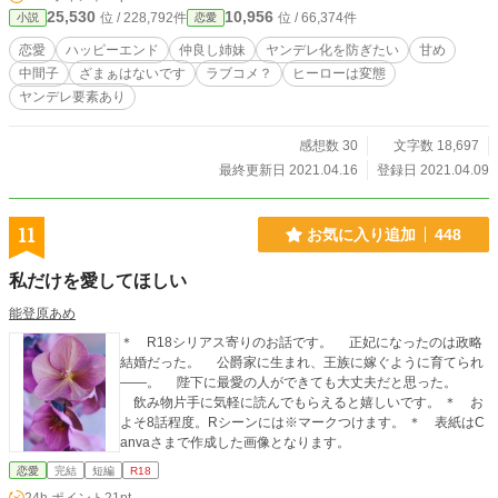
はそれ以降さほど上がりませんが代わりにヤンデレ要素が増
25,530
10,956
位 / 228,792件
位 / 66,374件
小説
恋愛
します) ＊ Rシーンは軽めのものにも※印をつけています。
＊ 全9話予定 ＊ コメント欄のネタバレ配慮してませんので
恋愛
ハッピーエンド
仲良し姉妹
ヤンデレ化を防ぎたい
甘め
お気をつけください。 ＊ 息抜きにお読みいただけると嬉し
中間子
ざまぁはないです
ラブコメ？
ヒーローは変態
いです。 ＊ 表紙はCanvaで作成したものを使用しています。
ヤンデレ要素あり
感想数 30
文字数 18,697
最終更新日 2021.04.16
登録日 2021.04.09
11
お気に入り追加
448
私だけを愛してほしい
能登原あめ
＊ R18シリアス寄りのお話です。 正妃になったのは政略
結婚だった。 公爵家に生まれ、王族に嫁ぐように育てられ
――。 陛下に最愛の人ができても大丈夫だと思った。
飲み物片手に気軽に読んでもらえると嬉しいです。 ＊ お
よそ8話程度。Rシーンには※マークつけます。 ＊ 表紙はC
anvaさまで作成した画像となります。
恋愛
完結
短編
R18