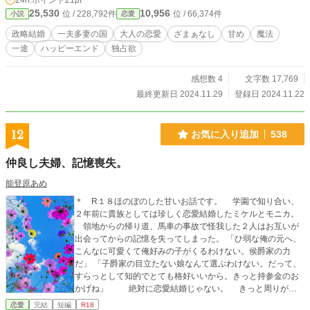
24h.ポイント
21pt
25,530
10,956
位 / 228,792件
位 / 66,374件
小説
恋愛
政略結婚
一夫多妻の国
大人の恋愛
ざまぁなし
甘め
魔法
一途
ハッピーエンド
独占欲
感想数 4
文字数 17,769
最終更新日 2024.11.29
登録日 2024.11.22
12
お気に入り追加
538
仲良し夫婦、記憶喪失。
能登原あめ
＊ R１８ほのぼのした甘いお話です。 学園で知り合い、
２年前に貴族としては珍しく恋愛結婚したミケルとモニカ。
領地からの帰り道、馬車の事故で怪我した２人はお互いが
出会ってからの記憶を失ってしまった。 「ひ弱な俺の元へ、
こんなに可愛くて俺好みの子がくるわけない。侯爵家の力
だ」 「子爵家の目立たない娘なんて選ぶわけない。だって、
すらっとして知的でとても格好いいから。きっと持参金のお
かげね」 絶対に恋愛結婚じゃない。 きっと周りが嘘
をついている。 政略結婚だと思ってしまった夫婦のお話。
恋愛
完結
短編
R18