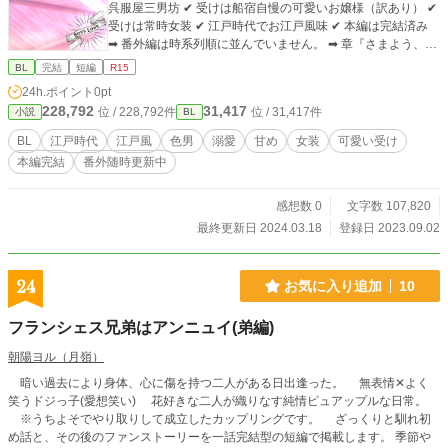
呉服屋三男坊 ✔︎ 受けは船宿自慢の可愛いお嬢様（訳あり） ✔︎
受けは常時女装 ✔︎ 江戸時代でお江戸風味 ✔︎ 本編は完結済み
➡︎ 番外編は時系列順に並んでいません。 ➡︎ 章『さまよう、か
らす』は本編以前の話になっており、本編中のネタバレ（と
BL
完結
短編
R15
いうほどではありませんが）もありますので、本編読了後を
24h.ポイント
0pt
お勧めしています。 ➡︎ 章『船宿吉村』は船宿吉村が舞台の
228,792
31,417
位 / 228,792件
位 / 31,417件
小説
BL
「ゆづかや兵馬の登場しない」お話が入っています。BLもそ
うではないものも一緒になっていますが、BLではないものに
BL
江戸時代
江戸風
色男
溺愛
甘め
女装
可愛い受け
はタイトルの前に『❢』がついています。 ➡︎ 作品や章タイト
本編完結
番外随時更新中
ルの頭に『★』があるものは、個人サイトでリクエストして
いただいたものです。こちらではリクエスト内容やお礼など
の後書きを省略させていただいています。 ➡︎ 作品や章タイト
感想数 0
文字数 107,820
ルの頭に『！』があるものは、R指定（暴力・性表現など）
最終更新日 2024.03.18
登録日 2023.09.02
描写が入ります。とても微々たるものですが、個人サイトと
同じ基準で設定しております。多少でもその様な描写が苦手
な方はご注意ください。 🔺ATTENTION🔺 時代背景を『江戸
24
お気に入り追加
10
時代』で舞台を『江戸』としておりますが、時代考証は僅か
ばかりしかしておりません。 多大な捏造と都合のいい独自設
フランシェス兄弟はアンニュイ(弟編)
定が有りますので、ご不快に思われる方はご遠慮下さい。
朝陽ヨル（月嶺）
暗い過去により身体、心に傷を持つ二人がある日出逢った。 無表情✕よく
笑うドジっ子(愛想笑い) 花好きな二人が織りなす純情ピュアップルな日常。
※うちよそでやり取りして成立したカップリングです。 ざっくりと馴れ初
め話と、その後のファンストーリーを一話完結型の短編で掲載します。 季節や