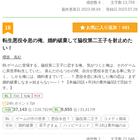
感想数 6
文字数 13,759
最終更新日 2023.08.04
登録日 2023.07.28
18
お気に入り追加
681
転生悪役令息の俺、婚約破棄して脇役第二王子を射止めた
い！
櫻坂 真紀
BLゲームに登場する、脇役第二王子に恋する俺。 気がつくと俺は、そのゲーム
に異世界転生していた。 喜んだのもつかの間、自分が悪役令息である事に気づ
く。 しかも俺には、婚約者までいて……？ 悪役令息に転生した俺の恋は、まず
婚約破棄しなきゃ始まらない──！？ 【本編10話＋R18の番外編3話で完結で
す。】
BL
完結
短編
R18
24h.ポイント
7pt
37,143
9,855
位 / 228,792件
位 / 31,417件
小説
BL
BL
ゲームの中の世界
悪役令息？
脇役第二王子
コメディ風味
甘め
婚約破棄
若干ざまぁ
ハッピーエンド
R-18は番外編のみ
感想数 2
文字数 21,046