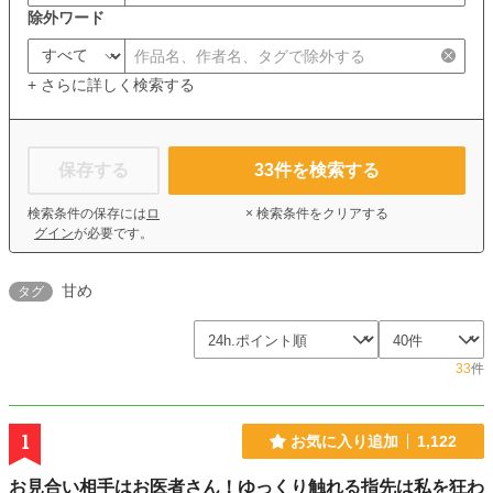
除外ワード
+ さらに詳しく検索する
保存する
33
件を検索する
検索条件の保存には
ロ
× 検索条件をクリアする
グイン
が必要です。
甘め
タグ
33
件
1
お気に入り追加
1,122
お見合い相手はお医者さん！ゆっくり触れる指先は私を狂わ