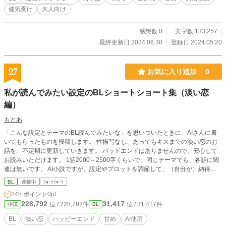
欲しいと念を押されてしまう。 元々、滅多なことがない限り妊娠は難しいと聞
健気受け
大人向け
かされているだけに、リュシアも大丈夫だと安心していた。けれど――。
感想数 0
文字数 133,257
最終更新日 2024.06.30
登録日 2024.05.20
27
お気に入り追加
0
私が読んでみたい設定のBLショートショート集（淡い恋
編）
もとあ
「こんな設定とテーマのBL読んでみたいな」を思いついたときに、AIさんに書
いてもらったものを投稿します。 性描写なし、あってもキスまでの淡い恋のお
話を、不定期に更新していきます。 バッドエンドはありませんので、安心して
お読みいただけます。 1話2000～2500字くらいで、同じテーマでも、各話に関
連は無いです。 AI小説ですが、設定やプロットを調節して、（自分が）納得で
きるレベルにきゅんとするお話にしていく予定です。 お読みいただけたら嬉し
BL
連載中
ｼｮｰﾄｼｮｰﾄ
いです。
24h.ポイント
0pt
228,792
31,417
位 / 228,792件
位 / 31,417件
小説
BL
BL
淡い恋
ハッピーエンド
甘め
AI使用