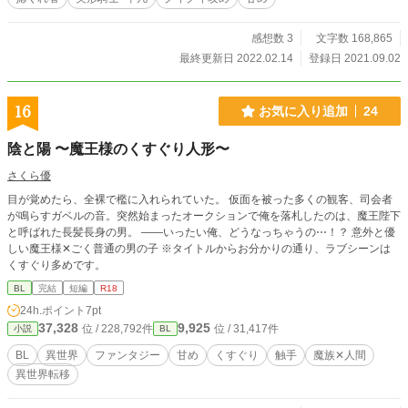
感想数 3
文字数 168,865
最終更新日 2022.02.14
登録日 2021.09.02
16
お気に入り追加
24
陰と陽 〜魔王様のくすぐり人形〜
さくら優
目が覚めたら、全裸で檻に入れられていた。 仮面を被った多くの観客、司会者
が鳴らすガベルの音。突然始まったオークションで俺を落札したのは、魔王陛下
と呼ばれた長髪長身の男。 ――いったい俺、どうなっちゃうの⋯！？ 意外と優
しい魔王様✕ごく普通の男の子 ※タイトルからお分かりの通り、ラブシーンは
くすぐり多めです。
BL
完結
短編
R18
24h.ポイント
7pt
37,328
9,925
位 / 228,792件
位 / 31,417件
小説
BL
BL
異世界
ファンタジー
甘め
くすぐり
触手
魔族✕人間
異世界転移