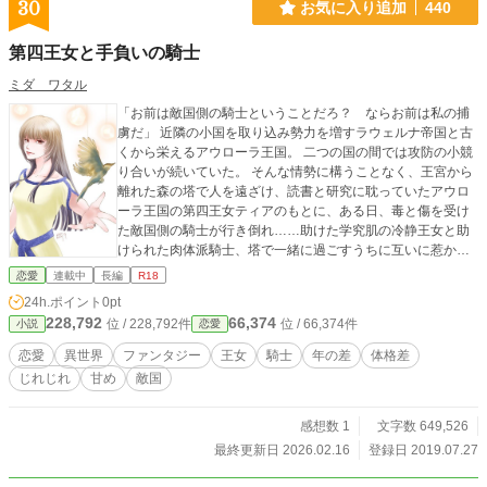
30
お気に入り追加
440
第四王女と手負いの騎士
ミダ ワタル
「お前は敵国側の騎士ということだろ？ ならお前は私の捕
虜だ」 近隣の小国を取り込み勢力を増すラウェルナ帝国と古
くから栄えるアウローラ王国。 二つの国の間では攻防の小競
り合いが続いていた。 そんな情勢に構うことなく、王宮から
離れた森の塔で人を遠ざけ、読書と研究に耽っていたアウロ
ーラ王国の第四王女ティアのもとに、ある日、毒と傷を受け
た敵国側の騎士が行き倒れ……助けた学究肌の冷静王女と助
けられた肉体派騎士、塔で一緒に過ごすうちに互いに惹かれ
合っていく二人だったが、各国の情勢は様々な思惑のうねり
恋愛
連載中
長編
R18
と共に彼等を飲み込んでいく。 国と自らの役目と恋のために
24h.ポイント
0pt
動き出した二人を待ち受けていたものは――。 ※サブタイト
228,792
66,374
位 / 228,792件
位 / 66,374件
小説
恋愛
ルに＊がついているのはR回です。 ※表紙画像は一条かむさ
ん(Twitter: @kamu_1jo)に描いていただきました。 --------------
恋愛
異世界
ファンタジー
王女
騎士
年の差
体格差
------------------- スピンオフー第三王女と王国宰相 “ あの人(方)
じれじれ
甘め
敵国
の支えになれるのなら、なににだってなろう” もう一組のヒロ
インとヒーロー、第三王女フェーベと宰相トリアヌスをめぐ
る長い長い恋のお話。 本編ストーリーの裏側で進行する、近
感想数 1
文字数 649,526
すぎて遠く触れられない王国王宮の二人の物語。
最終更新日 2026.02.16
登録日 2019.07.27