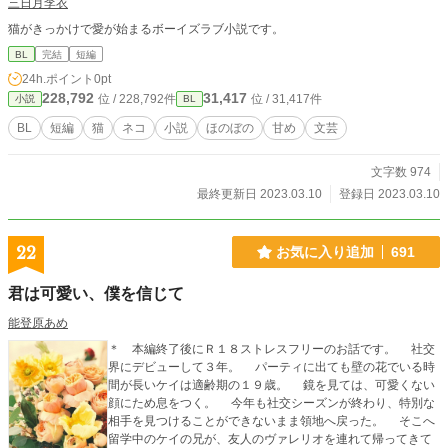
三日月李衣
猫がきっかけで愛が始まるボーイズラブ小説です。
BL
完結
短編
24h.ポイント
0pt
228,792
31,417
位 / 228,792件
位 / 31,417件
小説
BL
BL
短編
猫
ネコ
小説
ほのぼの
甘め
文芸
文字数 974
最終更新日 2023.03.10
登録日 2023.03.10
22
お気に入り追加
691
君は可愛い、僕を信じて
能登原あめ
＊ 本編終了後にＲ１８ストレスフリーのお話です。 社交
界にデビューして３年。 パーティに出ても壁の花でいる時
間が長いケイは適齢期の１９歳。 鏡を見ては、可愛くない
顔にため息をつく。 今年も社交シーズンが終わり、特別な
相手を見つけることができないまま領地へ戻った。 そこへ
留学中のケイの兄が、友人のヴァレリオを連れて帰ってきて