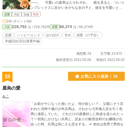
――。 可愛いの基準は人それぞれ。 鏡を見ると、ついコ
ンプレックスに目がいきがちな女の子と、彼女を可愛いと言
う男の子の話。 ＊ 本編およそ７話＋Ｒ含む小話数話(未定)
恋愛
完結
短編
R18
Ｒシーンには※マークつけます。 ＊ コメント欄のネタバレ
24h.ポイント
0pt
配慮ありませんのでご注意ください。 ＊ この世界では１８
228,792
66,374
位 / 228,792件
位 / 66,374件
小説
恋愛
歳から飲酒できますが、現実の２０歳未満の皆さまはもうし
ばらくお待ちください。 ＊ 表紙はCanvaさまで作成した画
恋愛
ハッピーエンド
ほのぼの
甘め
溺愛（の予定）
像を使用しております。
本編完結済/以後番外編
感想数 28
文字数 23,975
最終更新日 2022.05.06
登録日 2022.05.02
23
お気に入り追加
16
屋烏の愛
あこ
「お前が十になった祝いだよ、何が欲しい？」 父親にそう言
われた当時十歳の少年兵馬は、それから七年後人目を引く色
男に成長していた。 どれだけの器量好しに秋波を送られたっ
て一切気にかけない兵馬と、訳ありの船宿吉村のお嬢様が出
会った時、兵馬は烏にさえ恋をする。 ✔︎ 攻めは色男で男色な