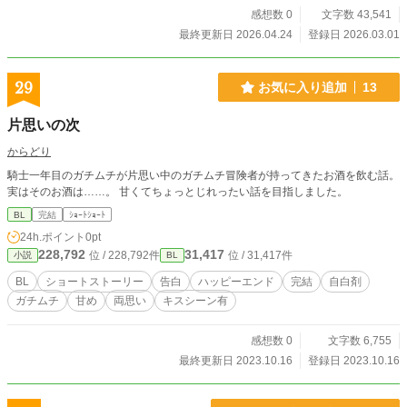
感想数 0
文字数 43,541
最終更新日 2026.04.24
登録日 2026.03.01
29
お気に入り追加
13
片思いの次
からどり
騎士一年目のガチムチが片思い中のガチムチ冒険者が持ってきたお酒を飲む話。
実はそのお酒は……。 甘くてちょっとじれったい話を目指しました。
BL
完結
ｼｮｰﾄｼｮｰﾄ
24h.ポイント
0pt
228,792
31,417
位 / 228,792件
位 / 31,417件
小説
BL
BL
ショートストーリー
告白
ハッピーエンド
完結
自白剤
ガチムチ
甘め
両思い
キスシーン有
感想数 0
文字数 6,755
最終更新日 2023.10.16
登録日 2023.10.16