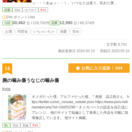
っ・・！あぁっ・・！」 いつもとは違う、乱れた夜
に・・・・・。 ※お話は全て想像の世界です。現実世界とは
恋愛
完結
ｼｮｰﾄｼｮｰﾄ
R15
なんら関係ありません。 ※コメントや感想は受け付けること
24h.ポイント
14pt
ができません。メンタルが薄氷なもので・・・すみません。
30,462
12,990
位 / 228,792件
位 / 66,374件
小説
恋愛
楽しんでいただけたら嬉しく思います。
お酒
同窓会
いちゃいちゃ
溺愛
甘め
文字数 9,752
最終更新日 2020.05.10
登録日 2020.05.10
14
お気に入り追加
344
腕の噛み傷うなじの噛み傷
Kyrie
オメガだった僕。アルファだった彼。 * 表紙 晶之助さん h
ttps://twitter.com/s_nosuke_oekaki pixiv https://www.pixiv.net/
member.php?id=16855296 * オメガバースの設定を自己流に
アレンジ。 他のサイトで短編として発表した作品を大幅に加
筆修正しています。 他サイト掲載。
BL
完結
長編
R18