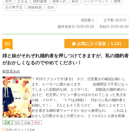
現代
ざまぁ
婚約破棄
寝取られ
家出
ハッピーエンド
後悔
者・高瀬直人は、彼女に新しい道を示す。 これは、搾取され
玉の輿予定
姉妹格差
甘め
てきた長女が家族を見限り、自分の人生を選び直す物語。
感想数 1
文字数 39,074
最終更新日 2026.05.05
登録日 2026.04.30
10
お気に入り追加
1,121
姉と妹がそれぞれ婚約者を押しつけてきますが、私の婚約者
がおかしくなるのでやめてください！
能登原あめ
＊ R18ラブコメです(多分) タグ、注意書きの確認お願いし
ます。ヒーローに癖があります。 結婚間近で不安になっ
てしまった悲観的な姉、エリザベス。 幼馴染の婚約者がい
るけど、社交界にデビュー後ちやほやされてしまった美少女
の妹、メロディ。 「リア(お姉様)！ 代わりに私の婚約者と
結婚して！」 2人ともそう言うけど、 私のことをすごく
好き過ぎる婚約者ウォードがいるから無理なの。 これ以上
おかしな行動されると大変だから、どうか2人とも彼を刺激し
ないで！ ＊ ヒーローは変態です。(彼の自慰描写あり、匂い
恋愛
完結
短編
R18
フェチ気味。3話目で合わなければ閉じてください……変態度
24h.ポイント
21pt