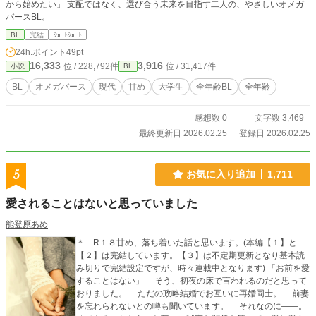
から始めたい」 支配ではなく、選び合う未来を目指す二人の、やさしいオメガ
バースBL。
BL
完結
ｼｮｰﾄｼｮｰﾄ
24h.ポイント
49pt
16,333
3,916
位 / 228,792件
位 / 31,417件
小説
BL
BL
オメガバース
現代
甘め
大学生
全年齢BL
全年齢
感想数 0
文字数 3,469
最終更新日 2026.02.25
登録日 2026.02.25
5
お気に入り追加
1,711
愛されることはないと思っていました
能登原あめ
＊ R１８甘め、落ち着いた話と思います。(本編【１】と
【２】は完結しています。【３】は不定期更新となり基本読
み切りで完結設定ですが、時々連載中となります) 「お前を愛
することはない」 そう、初夜の床で言われるのだと思って
おりました。 ただの政略結婚でお互いに再婚同士。 前妻
を忘れられないとの噂も聞いています。 それなのに――。