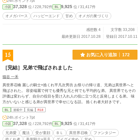
24h.ポイント
7pt
37,328
9,925
位 / 228,792件
位 / 31,417件
小説
BL
オメガバース
ハッピーエンド
甘め
オメガの巣づくり
感想数 4
文字数 33,208
最終更新日 2017.10.28
登録日 2017.10.11
15
お気に入り追加
172
［完結］兄弟で飛ばされました
猫谷 一禾
異世界召喚 麗しの騎士×捻くれ平凡次男坊 お祭りの帰り道、兄弟は異世界へと
飛ばされた。 容姿端麗で何でも優秀な兄と何でも平均的な弟。 異世界でもその
評価は変わらず、自分の役目を受け入れ人の役に立つ兄と反発しまくる弟。 味
方がいないと感じる弟が異世界で幸せになる話。 捻くれ者大好きです。
BL
連載中
長編
R18
24h.ポイント
7pt
37,328
9,925
位 / 228,792件
位 / 31,417件
小説
BL
兄弟愛
魔法
受が童顔
ＢＬ
異世界召喚
ファンタジー
捻くれ者
美形騎士×平凡
グイグイ攻め
甘め