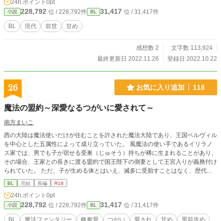
24h.ポイント
0pt
228,792
31,417
位 / 228,792件
位 / 31,417件
小説
BL
BL
現代
前世
甘め
感想数 2
文字数 113,924
最終更新日 2022.11.26
登録日 2022.10.22
26
お気に入り追加
118
魔法の盟約～深愛なるつがいに愛されて～
南方まいこ
西の大陸は魔法使いだけが住むことを許された魔法大陸であり、王国ベルヴィル
を中心とした五属性によって成り立っていた。 風魔法の使い手であるイリラノ
ス家では、男でも子が宿せる受巣（じゅそう）持ちが稀に生まれることがあり、
その場合、王家との長きに渡る盟約で国王陛下の側妻として王宮入りが義務付け
られていた。 ただ、子が生める体とはいえ、滅多に受胎すことはなく、歴代の
祖先の中でも片手で数える程度しか記録が無かった。 しかも、受巣持ちは体内
BL
完結
長編
R18
に魔力が封印されており、子を生まない限り魔法を唱えても発動せず、当人にし
24h.ポイント
0pt
てみれば厄介な物だった。 数百年ぶりに生まれた受巣持ちのリュシアは、陛下
228,792
31,417
位 / 228,792件
位 / 31,417件
小説
BL
への贈り物として大切に育てられ、ようやく側妻として宮入りをする時がやって
来たが、宮入前に王妃の専属侍女に『懐妊』、つまり妊娠することだけは避けて
BL
魔法ファンタジー
略奪愛
つがい
愛され
甘め
男前攻め