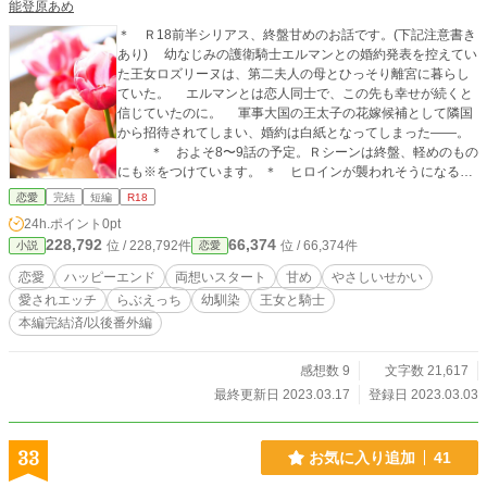
能登原あめ
＊ Ｒ18前半シリアス、終盤甘めのお話です。(下記注意書き
あり) 幼なじみの護衛騎士エルマンとの婚約発表を控えてい
た王女ロズリーヌは、第二夫人の母とひっそり離宮に暮らし
ていた。 エルマンとは恋人同士で、この先も幸せが続くと
信じていたのに。 軍事大国の王太子の花嫁候補として隣国
から招待されてしまい、婚約は白紙となってしまった――。
＊ およそ8〜9話の予定。Ｒシーンは終盤、軽めのもの
にも※をつけています。 ＊ ヒロインが襲われそうになる描
写がありますので苦手な方はご注意を。 ＊ Canvaさまで作
恋愛
完結
短編
R18
成した画像を使用しております。
24h.ポイント
0pt
228,792
66,374
位 / 228,792件
位 / 66,374件
小説
恋愛
恋愛
ハッピーエンド
両想いスタート
甘め
やさしいせかい
愛されエッチ
らぶえっち
幼馴染
王女と騎士
本編完結済/以後番外編
感想数 9
文字数 21,617
最終更新日 2023.03.17
登録日 2023.03.03
33
お気に入り追加
41