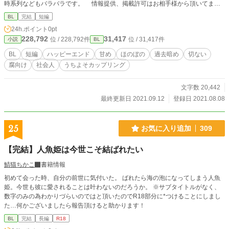
時系列などもバラバラです。 情報提供、掲載許可はお相手様から頂いてま
す。 兄編(R18)はこちら→https://www.alphapolis.co.jp/novel/356592767/104
BL
完結
短編
523948
24h.ポイント
0pt
228,792
31,417
位 / 228,792件
位 / 31,417件
小説
BL
BL
短編
ハッピーエンド
甘め
ほのぼの
過去暗め
切ない
腐向け
社会人
うちよそカップリング
文字数 20,442
最終更新日 2021.09.12
登録日 2021.08.08
25
お気に入り追加
309
【完結】人魚姫は今世こそ結ばれたい
鯖猫ちかこ
書籍情報
初めて会った時、自分の前世に気付いた。 ばれたら海の泡になってしまう人魚
姫。今世も彼に愛されることは叶わないのだろうか。 ※サブタイトルがなく、
数字のみの為わかりづらいのではと頂いたのでR18部分に*つけることにしまし
た…何かございましたら報告頂けると助かります！
BL
完結
長編
R18