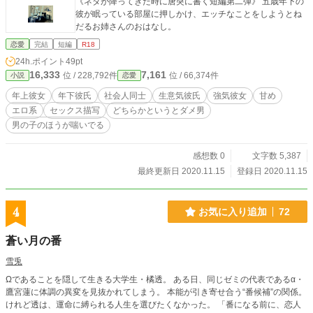
《ネタが降ってきた時に唐突に書く短編第二弾》 五歳年下の
彼が眠っている部屋に押しかけ、エッチなことをしようとね
だるお姉さんのおはなし。
恋愛
完結
短編
R18
24h.ポイント
49pt
16,333
7,161
位 / 228,792件
位 / 66,374件
小説
恋愛
年上彼女
年下彼氏
社会人同士
生意気彼氏
強気彼女
甘め
エロ系
セックス描写
どちらかというとダメ男
男の子のほうが喘いでる
感想数 0
文字数 5,387
最終更新日 2020.11.15
登録日 2020.11.15
4
お気に入り追加
72
蒼い月の番
雪兎
Ωであることを隠して生きる大学生・橘透。 ある日、同じゼミの代表であるα・
鷹宮蓮に体調の異変を見抜かれてしまう。 本能が引き寄せ合う“番候補”の関係。
けれど透は、運命に縛られる人生を選びたくなかった。 「番になる前に、恋人