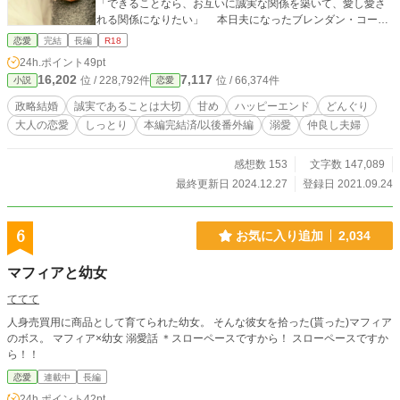
「できることなら、お互いに誠実な関係を築いて、愛し愛さ
れる関係になりたい」 本日夫になったブレンダン・コーツ
伯爵は私を見つめて言ったのです。 顔に傷跡の残る元軍人
恋愛
完結
長編
R18
と、これまで我慢を強いられてきた伯爵令嬢アリソンが、お
24h.ポイント
49pt
互いに向き合っていく話です。 息抜きにお読みいただける
16,202
7,117
位 / 228,792件
位 / 66,374件
小説
恋愛
と嬉しいです。 ＊ 本編【１】は９話程度、Ｒシーンは終盤
です。(※マーク有り)＋【２】は30話程度（旅行やイベント
政略結婚
誠実であることは大切
甘め
ハッピーエンド
どんぐり
の話が多め）＋【３】は未定です。 ＊ コメント欄はネタバ
大人の恋愛
しっとり
本編完結済/以後番外編
溺愛
仲良し夫婦
レ配慮してませんのでお気をつけ下さい。 ＊ 表紙はCanva
さまで作成した画像を使用しております。
感想数 153
文字数 147,089
最終更新日 2024.12.27
登録日 2021.09.24
6
お気に入り追加
2,034
マフィアと幼女
ててて
人身売買用に商品として育てられた幼女。 そんな彼女を拾った(貰った)マフィア
のボス。 マフィア×幼女 溺愛話 ＊スローペースですから！ スローペースですか
ら！！
恋愛
連載中
長編
24h.ポイント
42pt