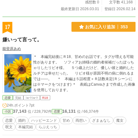
感想数 0
文字数 41,168
最終更新日 2026.03.01
登録日 2026.02.14
17
お気に入り追加
353
嫌いって言って。
能登原あめ
＊ 本編完結後にＲ18、甘めのお話です。タグが増える可能
性があります。 ソフィアお姉様の婚約者候補だったぽっち
ゃりしたリビオ様。 ５つ歳上だけど、優しい彼と婚約した
ルチアは幸せだった。 リビオ様が原因不明の病に倒れるま
では――。 ＊ 本編は５話程度＋Ｒ話数未定(Ｒシーンに
は※マークをつけます) ＊ 表紙はCanvaさまで作成した画像
を使用しております。
恋愛
完結
ｼｮｰﾄｼｮｰﾄ
R18
24h.ポイント
7pt
37,143
16,131
位 / 228,792件
位 / 66,374件
小説
恋愛
恋愛
婚約
ハッピーエンド
甘め
両想い
ざまぁなし
魔女
呪文
本編完結
らぶえっち