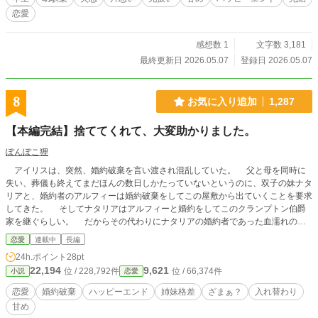
恋愛
感想数 1
文字数 3,181
最終更新日 2026.05.07
登録日 2026.05.07
8
お気に入り追加
1,287
【本編完結】捨ててくれて、大変助かりました。
ぽんぽこ狸
アイリスは、突然、婚約破棄を言い渡され混乱していた。 父と母を同時に
失い、葬儀も終えてまだほんの数日しかたっていないというのに、双子の妹ナタ
リアと、婚約者のアルフィーは婚約破棄をしてこの屋敷から出ていくことを要求
してきた。 そしてナタリアはアルフィーと婚約をしてこのクランプトン伯爵
家を継ぐらしい。 だからその代わりにナタリアの婚約者であった血濡れの公
爵のところへアイリスが嫁に行けと迫ってくる。 しかし、アイリスの気持ち
恋愛
連載中
長編
はひどく複雑だった。なんせ、ナタリアは知らないがクランプトン伯爵家はアル
24h.ポイント
28pt
フィーに逆らえないとんでもない理由があるからだった。 本編完結、いい
22,194
9,621
位 / 228,792件
位 / 66,374件
小説
恋愛
ね、お気に入りありがとうございます。ちょっとだけその後を更新しました。
恋愛
婚約破棄
ハッピーエンド
姉妹格差
ざまぁ？
入れ替わり
甘め