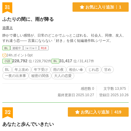
31
お気に入り追加
1
ふたりの間に、雨が降る
遊鷹太
静かで優しい感情が、日常のどこかでふっとこぼれる。 社会人、同僚、友人、
すれ違う恋―― 言葉にならない「好き」を描く短編連作BLシリーズ。
BL
連載中
ｼｮｰﾄｼｮｰﾄ
R18
24h.ポイント
0pt
228,792
31,417
位 / 228,792件
位 / 31,417件
小説
BL
BL
年上攻め
年下受け
雨の夜
相合い傘
じれ恋
甘め
一夜の出来事
秘密の関係
大人の恋愛
感想数 0
文字数 13,975
最終更新日 2025.10.27
登録日 2025.10.26
32
お気に入り追加
419
あなたと歩んでいきたい