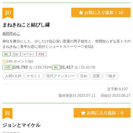
20
お気に入り追加
10
まねきねこと結びし縁
振悶亭めこ
神社を舞台にした、少しだけ信心深い普通の男子校生と、世間知らずな茶トラの
まねきねこ青年が恋に気付くショートストーリー♡全5話
BL
完結
ｼｮｰﾄｼｮｰﾄ
R18
24h.ポイント
0pt
228,792
31,417
位 / 228,792件
位 / 31,417件
小説
BL
人間×人外
ケモミミ
現代ファンタジー
甘め
恋愛
♡喘ぎ
文字数 8,107
最終更新日 2023.07.11
登録日 2023.06.27
21
お気に入り追加
0
ジョンとマイケル