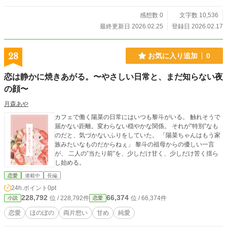
感想数 0
文字数 10,536
最終更新日 2026.02.25
登録日 2026.02.17
28
お気に入り追加
0
恋は静かに焼きあがる。〜やさしい日常と、まだ知らない夜
の顔〜
月森あや
カフェで働く陽菜の日常にはいつも黎斗がいる。 触れそうで
届かない距離。変わらない穏やかな関係。 それが”特別”なも
のだと、気づかないふりをしていた。 「陽菜ちゃんはもう家
族みたいなものだからねぇ」 黎斗の祖母からの優しい一言
が、 二人の”当たり前”を、少しだけ甘く、少しだけ苦く揺ら
し始める。
恋愛
連載中
長編
24h.ポイント
0pt
228,792
66,374
位 / 228,792件
位 / 66,374件
小説
恋愛
恋愛
ほのぼの
両片想い
甘め
純愛