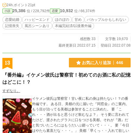
＊ およそ9話程度+おまけ小話。Ｒシーンには※マークつ
24h.ポイント
21pt
き。 ＊ コメント欄にネタバレ配慮ありませんのでご注意下
25,386
10,932
位 / 228,792件
位 / 66,374件
小説
恋愛
さい。 ＊ 表紙はCanvaさまで作成した画像を使用しており
ます。
恋愛結婚
ハッピーエンド
ほのぼの
甘め
バカップルかもしれない
記憶喪失
風呂シーンあり
本編完結済/以後番外編
感想数 33
文字数 19,670
最終更新日 2022.07.15
登録日 2022.07.08
13
お気に入り追加
446
『番外編』イケメン彼氏は警察官！初めてのお酒に私の記憶
はどこに！？
すずなり。
イケメン彼氏は警察官！甘い夜に私の身は持たない！？の番
外編です。 ある日、美都の元に届いた『同窓会』のご案内。
もう目が治ってる美都は参加することに決めた。 要「こ
れ・・・酒が出ると思うけど飲むなよ？」 そう要に言われて
たけど、渡されたグラスに口をつける美都。それが『酒』だ
と気づいたころにはもうだいぶ廻っていて・・・。 要「今日
はやたら素直だな・・・。」 美都「早くっ・・入れて欲しい