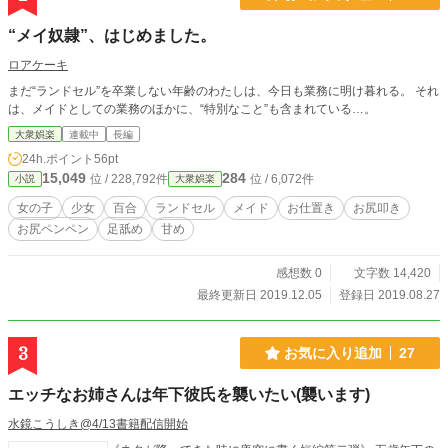
“メイ奴隷”、はじめました。
ロアケーキ
まだ“ランドセル”を卒業しない年齢のわたしは、今日も業務に明け暮れる。 それ
は、メイドとしての業務のほかに、“特別なこと”も含まれている…。
大衆娯楽
連載中
長編
24h.ポイント
56pt
15,049
284
位 / 228,792件
位 / 6,072件
小説
大衆娯楽
女の子
少女
百合
ランドセル
メイド
お仕置き
お尻叩き
お尻ペンペン
足舐め
甘め
感想数 0
文字数 14,420
最終更新日 2019.12.05
登録日 2019.08.27
3
お気に入り追加
27
エッチなお姉さんは年下彼氏を襲いたい(襲います)
水鏡こうしき@4/13書籍配信開始