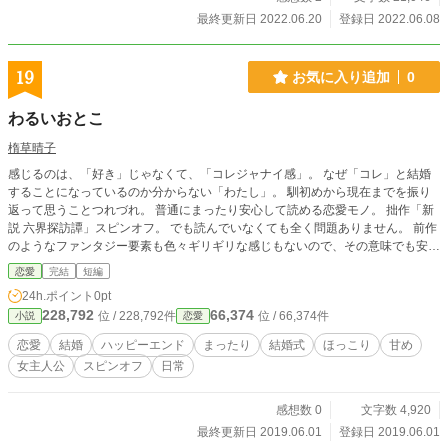
最終更新日 2022.06.20
登録日 2022.06.08
19
お気に入り追加
0
わるいおとこ
楕草晴子
感じるのは、「好き」じゃなくて、「コレジャナイ感」。 なぜ「コレ」と結婚
することになっているのか分からない「わたし」。 馴初めから現在までを振り
返って思うことつれづれ。 普通にまったり安心して読める恋愛モノ。 拙作「新
説 六界探訪譚」スピンオフ。 でも読んでいなくても全く問題ありません。 前作
のようなファンタジー要素も色々ギリギリな感じもないので、その意味でも安心
＆安全です。
恋愛
完結
短編
24h.ポイント
0pt
228,792
66,374
位 / 228,792件
位 / 66,374件
小説
恋愛
恋愛
結婚
ハッピーエンド
まったり
結婚式
ほっこり
甘め
女主人公
スピンオフ
日常
感想数 0
文字数 4,920
最終更新日 2019.06.01
登録日 2019.06.01