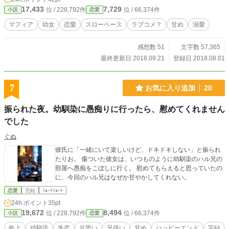
17,433
7,729
位 / 228,792件
位 / 66,374件
小説
恋愛
マフィア
幼女
恋愛
スローペース
ラブコメ？
甘め
溺愛
感想数 51
文字数 57,365
最終更新日 2018.09.21
登録日 2018.08.01
7
お気に入り追加
20
振られた夜。幼馴染に愚痴りに行ったら、慰めてくれません
でした
ぐぬ
彼氏に「一緒にいて楽しいけど、ドキドキしない」と振られ
たりお。 傷ついた彼女は、いつものように幼馴染のハル兄の
部屋へ愚痴をこぼしに行く。 慰めてもらえると思っていたの
に、今回のハル兄はなぜか甘やかしてくれない。
恋愛
完結
ｼｮｰﾄｼｮｰﾄ
24h.ポイント
35pt
19,672
8,494
位 / 228,792件
位 / 66,374件
小説
恋愛
年上
幼馴染
失恋
片思い
兄扱い
甘め
ハッピーエンド
完結