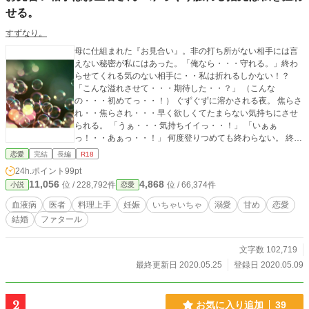
せる。
すずなり。
母に仕組まれた『お見合い』。非の打ち所がない相手には言
えない秘密が私にはあった。「俺なら・・・守れる。」終わ
らせてくれる気のない相手に・・私は折れるしかない！？
「こんな溢れさせて・・・期待した・・？」 （こんな
の・・・初めてっ・・！） ぐずぐずに溶かされる夜。 焦らさ
れ・・焦らされ・・・早く欲しくてたまらない気持ちにさせ
られる。 「うぁ・・・気持ちイイっ・・！」 「いぁぁ
っ！・・あぁっ・・！」 何度登りつめても終わらない。 終わ
るのは・・・私が気を失う時だった。 ーーーーーーーーーー
恋愛
完結
長編
R18
「・・・赤ちゃん・・？」 「堕ろすよな？」 「私は産みた
24h.ポイント
99pt
い。」 「医者として許可はできない・・！」 食い違う想い。
11,056
4,868
位 / 228,792件
位 / 66,374件
小説
恋愛
「でも・・・」 ※お話はすべて想像の世界です。出てく
る病名、治療法、薬など、現実世界とはなんら関係ありませ
血液病
医者
料理上手
妊娠
いちゃいちゃ
溺愛
甘め
恋愛
ん。 ※ただただ楽しんでいただけたら幸いです。 ※コメント
結婚
ファタール
や感想は受け付けることはできません。メンタルが薄氷なも
ので・・・すみません。 それでは、お楽しみください。 【初
回完結日2020.05.25】 【修正開始2023.05.08】
文字数 102,719
最終更新日 2020.05.25
登録日 2020.05.09
2
お気に入り追加
39