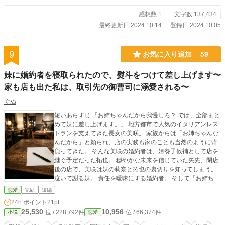
感想数 1
文字数 137,434
最終更新日 2024.10.14
登録日 2024.10.05
9
お気に入り追加
59
妹に婚約者を寝取られたので、熨斗をつけて差し上げます〜
家も店も出た私は、取引先の御曹司に溺愛される〜
ぐぬ
短いあらすじ 「お姉ちゃんだから我慢しろ？ では、全部まと
めて妹に差し上げます。」 地方都市で人気のイタリアンレス
トランを支えてきた長女の美咲。 家族からは「お姉ちゃんな
んだから」と頼られ、店の実務も家のことも当然のように背
負ってきた。 そんな美咲の婚約者は、婿養子候補として店を
継ぐ予定だった拓也。 穏やかな未来を信じていた矢先、閉店
後の店で、美咲は妹の莉奈と拓也の裏切りを知ってしまう。
泣いて謝る妹。 責任を曖昧にする婚約者。 そして「お姉ちゃ
んなんだから、どうにか丸く収まらない？」と言う母。 美咲
恋愛
完結
短編
は静かに婚約指輪を外した。 「妹と結婚すればいいのでは」
24h.ポイント
21pt
解決金五十万円と合意書を残し、美咲は家も店も出ていく。
25,530
10,956
位 / 228,792件
位 / 66,374件
小説
恋愛
だが、彼女がいなくなった店は、少しずつ崩れ始めて――。
一方、美咲の働きぶりをずっと見ていた食品卸会社の担当