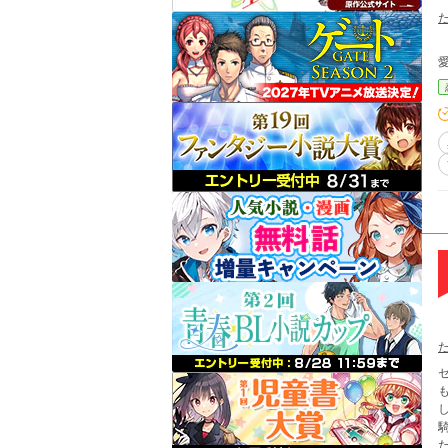
もなく一
し
騎
たのが、