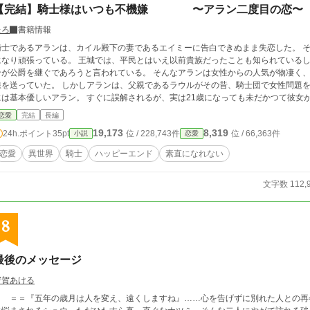
【完結】騎士様はいつも不機嫌 〜アラン二度目の恋〜
たろ
書籍情報
士であるアランは、カイル殿下の妻であるエイミーに告白できぬまま失恋した。 そして今は王宮騎士団の近衛騎士として、副隊長
張っている。 王城では、平民とはいえ以前貴族だったことも知られているし、実の父親がベルアート公爵で、いずれはアラ
公爵を継ぐであろうと言われている。 そんなアランは女性からの人気が物凄く、騎士団での訓練場には女の子達がいつも熱い視
た。 しかしアランは、父親であるラウルがその昔、騎士団で女性問題を起こしたこともあり、慎重になっている。 女性
優しいアラン。 すぐに誤解されるが、実は21歳になっても未だかつて彼女が出来たことがない不器用な男だった。 そんな彼
す。 『愛してました、たぶん』 『浮気された私は貴方の子どもを内緒で育てます』 の登場人物達が出てきます。 アラ
恋愛
完結
長編
は『浮気された私は貴方の子どもを内緒で育てます』の中の主人公に失恋した男の子です。 彼のその後を書いてみまし
19,173
8,319
24h.ポイント
35pt
位 / 228,743件
位 / 66,363件
小説
恋愛
は緩いです ★あまりシリアスではありません こちらはゆっ
恋愛
異世界
騎士
ハッピーエンド
素直になれない
文字数 112,
8
最後のメッセージ
寄賀あける
＝＝『五年の歳月は人を変え、遠くしますね』……心を告げずに別れ