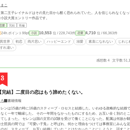
たまこ
第二王子レイナルドはその見た目から酷く恐れられていた。人を信じられなくなってし
愛小説大賞エントリー作品です。
恋愛
完結
長編
10,553
4,710
24h.ポイント
99pt
位 / 228,743件
位 / 66,363件
小説
恋愛
異世界
初恋
両片思い
ハッピーエンド
溺愛
素直になれない
じれじ
すれ違い
感想数 4
文字数 51,
3
【完結】二度目の恋はもう諦めたくない。
たろ
書籍情報
セレンは15歳の時に16歳のスティーブ・ロセスと結婚した。いわゆる政略的な結婚
年で離縁した。 その一年間をなかったものにするため、お互い全く別のところへ移り住んだ。 スティーブはアルク国に留学
てしまった。 セレンは国の文官の試験を受けて働くことになった。配属は何故か騎士団の事務員。 本人は全
士団員の間では 『可愛い子兎』と呼ばれ、何かと理由をつけては事務室にみんな足を運ぶこととなる。 
スティーブ。 お互い結婚していたことはなかったことにしようと、話すこともなく目も合わせないで過ごした。 本当はお互