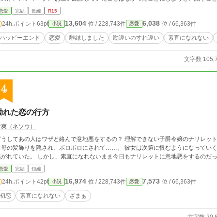
き合っているのに素直になれない二人。 そして、少しずつお互いの誤解が解けてもう一度…… 始めの数話は幼い頃の出会い。 そ
恋愛
完結
長編
R15
して結婚1年間の話。 再会と続きます。
13,604
6,038
24h.ポイント
63pt
位 / 228,743件
位 / 66,363件
小説
恋愛
ハッピーエンド
恋愛
離縁しました
勘違いのすれ違い
素直になれない
文字数 105,
4
拗れた恋の行方
音爽（ネソウ）
どうしてあの人はワザと絡んで意地悪をするの？ 理解できない子爵令嬢のナリレット
祖母の髪飾りを隠され、ボロボロにされて……。 彼女は次第に恨むようになっていく
焦がれていた。 しかし、素直になれないまま今日もナリレットに意地悪をするのだ
恋愛
完結
短編
16,974
7,573
24h.ポイント
42pt
位 / 228,743件
位 / 66,363件
小説
恋愛
初恋
素直になれない
ざまぁ