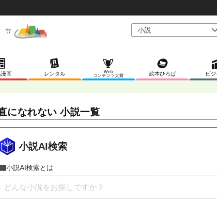
Web
稿漫画
レンタル
絵本ひろば
ビジ
コンテンツ大賞
直になれない 小説一覧
小説AI検索
小説AI検索とは