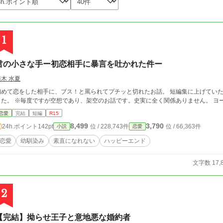
1
君の小さな手ー初恋相手に暴言を吐かれた件ー
須木 水夏
めて恋をした相手に、ブス！と罵られてプチッと切れたお話。 短編集に上げていたものを手直しして個別の短編として上げ直しま
した。 ※毎度ですが空想であり、架空のお話です。史実に全く関係ありません。
恋愛
完結
短編
R15
8,499
3,790
24h.ポイント
142pt
位 / 228,743件
位 / 66,363件
小説
恋愛
恋愛
幼馴染み
素直になれない
ハッピーエンド
文字数 17,
2
【完結】拗らせ王子と意地悪な婚約者