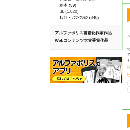
絵本 (59)
BL (1,020)
ｴｯｾｲ・ﾉﾝﾌｨｸｼｮﾝ (840)
アルファポリス書籍化作家作品
Webコンテンツ大賞受賞作品
ている。 ミゲル＝スタ
ている。 互いを想い合