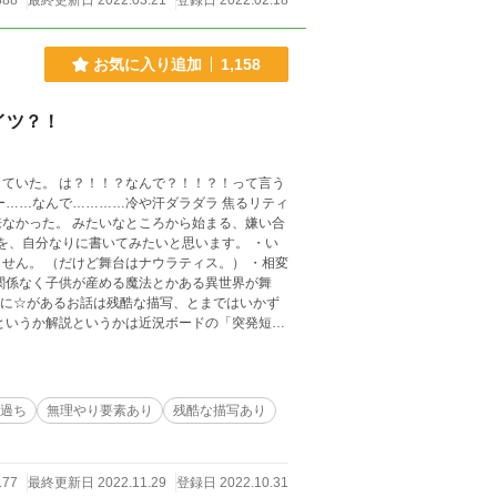
888
最終更新日 2022.03.21
登録日 2022.02.18
お気に入り追加
1,158
イツ？！
ていた。 は？！！？なんで？！！？！って言う
ー……なんで…………冷や汗ダラダラ 焦るリティ
ら始まる、嫌い合
、自分なりに書いてみたいと思います。 ・い
せん。 （だけど舞台はナウラティス。） ・相変
関係なく子供が産める魔法とかある異世界が舞
・頭に☆があるお話は残酷な描写、とまではいかず
というか解説というかは近況ボードの「突発短編
過ち
無理やり要素あり
残酷な描写あり
177
最終更新日 2022.11.29
登録日 2022.10.31