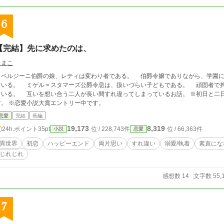
6
【完結】先に求めたのは、
たまこ
ペルジーニ伯爵の娘、レティは変わり者である。 伯爵令嬢でありながら、学園に
マーズ公爵令息は、扱いづらい子どもである。 頑固者で拘りが強い。愛想は無く、いつも不機嫌そうにし
う二人が長い間すれ違ってしまっているお話。 ※初日と二日目は六話公開、その後は一日一話公開予定で
す。 ※恋愛小説大賞エントリー中です。
恋愛
完結
長編
19,173
8,319
24h.ポイント
35pt
位 / 228,743件
位 / 66,363件
小説
恋愛
異世界
初恋
ハッピーエンド
両片思い
すれ違い
溺愛/執着
素直にな
じれじれ
感想数 14
文字数 55,
7