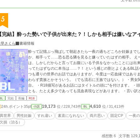
文字数 20,
5
【完結】酔った勢いで子供が出来た？！しかも相手は嫌いなア
愛早さくら
書籍情報
酔って記憶ぶっ飛ばして朝起きたら一夜の過ちどころか妊娠までし
か、相手って……恐る恐る隣を見ると嫌っていたはずの相手。 え
は、しかしだからと言ってお腹にいる子供をなかったことには出来なかった。 みたいなところか
ってたはずなのに本当は……？！ という感じの割とよくあるBL話を
つも通りの世界のお話ではありますが、今度は一応血縁ではありま
わらず貴族とかそういう。（でも流石に王族ではない。） ・男女
台。 ・R18描写があるお話にはタイトルの頭に*を付けます。 
とも、たとえ多少であっても流血表現などがあります。 ・言い訳
2」のコメント欄からどうぞ。
BL
完結
長編
R18
19,173
4,610
24h.ポイント
35pt
位 / 228,743件
位 / 31,413件
小説
BL
異世界
男性妊娠
すれ違い
素直になれない
両片思い
固定CP
一夜の
欠損（治る）
感想数 6
文字数 129,