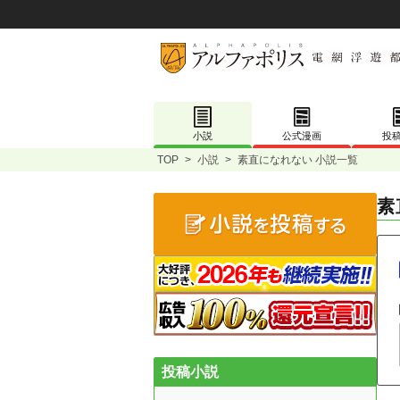
小説
公式漫画
投
TOP
>
小説
>
素直になれない 小説一覧
素
投稿小説