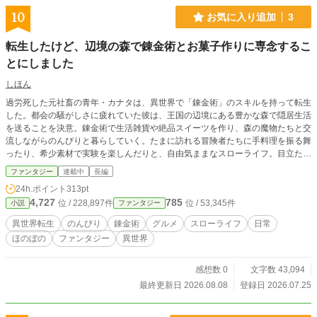
10
お気に入り追加
3
転生したけど、辺境の森で錬金術とお菓子作りに専念するこ
とにしました
しほん
過労死した元社畜の青年・カナタは、異世界で「錬金術」のスキルを持って転生
した。都会の騒がしさに疲れていた彼は、王国の辺境にある豊かな森で隠居生活
を送ることを決意。錬金術で生活雑貨や絶品スイーツを作り、森の魔物たちと交
流しながらのんびりと暮らしていく。たまに訪れる冒険者たちに手料理を振る舞
ったり、希少素材で実験を楽しんだりと、自由気ままなスローライフ。目立た
ず、騒がず、ただ美味しいものを食べる。そんな幸せを追い求める、癒やしの異
ファンタジー
連載中
長編
世界ライフが今、幕を開ける。
24h.ポイント
313pt
4,727
785
位 / 228,897件
位 / 53,345件
小説
ファンタジー
異世界転生
のんびり
錬金術
グルメ
スローライフ
日常
ほのぼの
ファンタジー
異世界
感想数 0
文字数 43,094
最終更新日 2026.08.08
登録日 2026.07.25