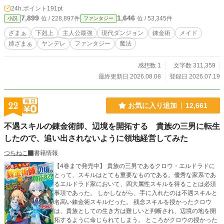
のスキルが反転・覚醒する。 【収納（極小）】は、すべてを
24h.ポイント
191pt
飲み込む【収納（無限）】へ。 【傀儡の魔術師】は、ガレキ
7,899
1,646
位 / 228,897件
位 / 53,345件
小説
ファンタジー
から機械のバケモノを創り出す【機巧錬成】へ。 弦はダンジ
ョンの最深部で朽ちていた古代の残骸から、150cmの可憐な
ざまぁ
下剋上
主人公最強
現代ダンジョン
錬金術
メイド
機巧乙女『マリア』を錬成する。 レベル1にしてAランクをも
姉ざまぁ
ヤンデレ
ファンタジー
魔法
凌駕するバケモノ乙女と、視覚と痛覚、そして『レベルアッ
プの快楽』を共有する弦。 「俺はもう、泥水は啜らない。ふ
かふかのソファの上で、お前ら全員を引きずり下ろす」 弦は
感想数 1
文字数 311,359
莫大な資金で高級ペントハウスを購入。 底辺時代に唯一優し
最終更新日 2026.08.08
登録日 2026.07.19
くしてくれた無能力者の少女・結衣をメイドとして厚遇し、
彼女の淹れるコーヒーを飲みながら――自宅（安全圏）から
マリアを遠隔操作し、迷宮のレアアイテムと経験値を根こそ
22
お気に入り追加
12,661
ぎ奪い尽くしていく。 かつて自分を足蹴にしたAランクのク
ズ共。 国（迷宮省）の暗部と繋がり、自分を見下したSラン
不遇スキルの錬金術師、辺境を開拓する 貴族の三男に転生
クの姉。 そして、弦の富を狙ってすり寄るハイエナ共。 自分
したので、追い出されないように領地経営してみた
をゴミ扱いした世界には、圧倒的な暴力と絶望（ざまぁ）
を。 唯一の恩人には、絶対の安全と極上の日常を。 これは、
つちねこ
書籍情報
心に狂気を宿した主人公が、愛しい機巧乙女と共に底辺から
世界の頂点へと駆け上がる、苛烈で甘美な復讐劇。
【4巻まで発売中】 貴族の三男であるクロウ・エルドラドに
とって、スキルはとても重要なものである。優秀な家系であ
るエルドラド家において、四大属性スキルを得ることは必須
事項であった。 しかしながら、手に入れたのは不遇スキルと
名高い錬金術スキルだった。 残念スキルを授かったクロウ
は、貴族としての生き方は難しいと判断され、辺境の地を開
拓するように命じられてしまう。 ところがクロウの授かった