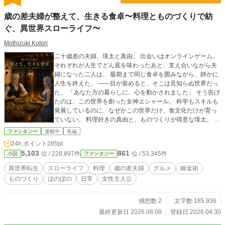
歳の差夫婦が整えて、生きる食卓〜料理とものづくりで紡
ぐ、異世界スローライフ〜
Mothizuki Kotori
二十歳差の夫婦、瑛太と真由。 出会いはオンラインゲーム。
それぞれが人生でどん底を味わったあと、支え合いながら夫
婦になった二人は、 最期まで同じ食卓を囲みながら、静かに
人生を終えた。 ――目が覚めると、そこは見知らぬ世界だっ
た。 「あなた方の暮らしに、心を動かされました」 そう告げ
たのは、この世界を創った女神エシャール。 科学もスキルも
発展しているのに、なぜかこの世界だけ、食文化だけが育っ
ていない。 料理好きの真由と、ものづくりが得意な瑛太。 二
人はもう一度、同じ食卓を囲むために、この世界で生き直す
ファンタジー
連載中
長編
ことを選ぶ。 だし巻き玉子、清湯スープ、タルトタタン——
24h.ポイント
285pt
一皿の料理と、ふたりの何気ない暮らしが、 異世界の人々の
5,103
861
位 / 228,897件
位 / 53,345件
小説
ファンタジー
日常を少しずつ変えていく。 これは、一度きりの人生を終え
た歳の差夫婦が、 もう一度、同じ食卓を囲むために歩む、異
異世界転生
スローライフ
料理
歳の差夫婦
グルメ
錬金術
世界スローライフ。
ものづくり
ほのぼの
日常
女性主人公
感想数 2
文字数 185,936
最終更新日 2026.08.08
登録日 2026.04.30