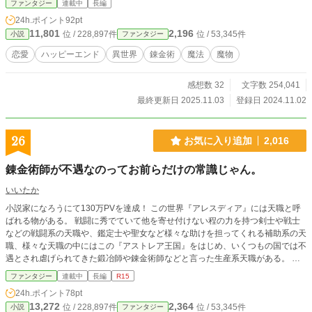
ファンタジー
連載中
長編
はもう誰かのために働かなくていい。 自由だ。 魔法は苦手だ
24h.ポイント
92pt
が、物作りは好きだ。商才も少しはある。 マユラは王都の片
11,801
2,196
位 / 228,897件
位 / 53,345件
小説
ファンタジー
隅で、錬金術店を営むことにした。 これは、マユラが偉大な
錬金術師になるまでの、初めの一歩の話──。
恋愛
ハッピーエンド
異世界
錬金術
魔法
魔物
感想数 32
文字数 254,041
最終更新日 2025.11.03
登録日 2024.11.02
26
お気に入り追加
2,016
錬金術師が不遇なのってお前らだけの常識じゃん。
いいたか
小説家になろうにて130万PVを達成！ この世界『アレスディア』には天職と呼
ばれる物がある。 戦闘に秀でていて他を寄せ付けない程の力を持つ剣士や戦士
などの戦闘系の天職や、鑑定士や聖女など様々な助けを担ってくれる補助系の天
職、様々な天職の中にはこの『アストレア王国』をはじめ、いくつもの国では不
遇とされ虐げられてきた鍛冶師や錬金術師などと言った生産系天職がある。 こ
れは、そんな『アストレア王国』で不遇な天職を賜ってしまった違う世界『地
ファンタジー
連載中
長編
R15
球』の前世の記憶を蘇らせてしまった一人の少年の物語である。 彼の行く先は
24h.ポイント
78pt
天国か？それとも...？ 誤字報告は訂正後削除させていただきます。ありがとうご
13,272
2,364
位 / 228,897件
位 / 53,345件
小説
ファンタジー
ざいます。 小説家になろう、カクヨム、アルファポリスで連載中！ 現在アルフ