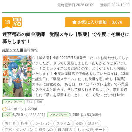
最終更新日 2026.08.09
登録日 2024.10.09
18
お気に入り追加
3,876
迷宮都市の錬金薬師 覚醒スキル【製薬】で今度こそ幸せに
暮らします！
織部ソマリ
書籍情報
◇【最終巻】4巻 2026/5/13頃発売！だいぶお待たせしてしま
いましたが、きっちり完結しました！ありがとうございまし
たー！コミカライズはまだ続くので、どうぞよろしくお願い
いたします！ ◆魔法薬師店で下働きをしていたロイは、13歳
の誕生日に『製薬スライム』だった前世を思い出し【製薬】
スキルに目覚める。 ある日、ロイは『ハズレ迷宮』で不思議
なスライムと出会う。そして成り行きで見つけた、前世を過
ごした『塔』を探索することに。そこで見つけたのは錬金薬
の研究工房跡。まともな調合器具さえ持っていないロイは、
ファンタジー
完結
長編
コッソリここを自分だけの工房にすることに！ ◆いつか自分
24h.ポイント
220pt
の工房とお店を持ちたいと願いつつ、スキルで様々なポーシ
6,750
1,269
位 / 228,897件
位 / 53,345件
小説
ファンタジー
ョン薬を作っては素材採取をしに迷宮へ潜る日々。 相棒のス
ライムに訳ありハーフエルフの女の子、収集癖のあるケット
異世界
転生
ポーション
スライム
薬師
錬金術
シー、可愛がってくれる冒険者ギルド長、羊角のお姉さんに
迷宮・ダンジョン
成長もの
ほのぼの
ちょっぴりチート