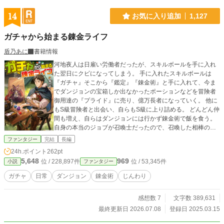
14
お気に入り追加
1,127
ガチャから始まる錬金ライフ
盾乃あに
書籍情報
河地夜人は日雇い労働者だったが、スキルボールを手に入れ
た翌日にクビになってしまう。 手に入れたスキルボールは
『ガチャ』そこから『鑑定』『錬金術』と手に入れて、今ま
でダンジョンの宝箱しか出なかったポーションなどを冒険者
御用達の『プライド』に売り、億万長者になっていく。 他に
もS級冒険者と出会い、自らもS級に上り詰める。 どんどん仲
間も増え、自らはダンジョンには行かず錬金術で飯を食う。
自身の本当のジョブが召喚士だったので、召喚した相棒のテ
ンとまったり、時には冒険し成長していく。
ファンタジー
完結
長編
24h.ポイント
262pt
5,648
969
位 / 228,897件
位 / 53,345件
小説
ファンタジー
ガチャ
日常
ダンジョン
錬金術
じんわり
感想数 7
文字数 389,631
最終更新日 2026.07.08
登録日 2025.03.15