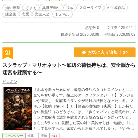
なし） ​恩を返そうと人化した竜の正体は、絶世の赤髪美女―
―伝説の最強火竜・イグニスだった。 「私を救ったのはお前
婚約破棄
ざまぁ
異世界転生
追放
スローライフ
AI生成作品
か？ ――ふふ、愛い奴め。今日から私が、お前を世界で一番
錬金術
恋愛
女主人公
もふもふ
甘やかしてやろう」 ​最強の神獣（お姉様）に過保護なまでに
溺愛されながら、クロエは辺境の街で念願だった小さな錬金
工房を開くことに。 すると、クロエの作る規格外のアイテム
感想数 0
文字数 125,022
（美味しいご飯付き）に惹きつけられ、辺境を治める「氷の
最終更新日 2026.08.08
登録日 2026.08.02
死神」と恐れられる最強の黒竜騎士・レオンハルトが毎日工
房に入り浸るようになってしまう。 冷酷無比なはずの彼だ
が、クロエの前では顔を真っ赤にする極度の甘党で……？ ​
21
お気に入り追加
24
「ク、クロエ……明日も君の焼いたクッキーを……いや、君
の手料理を食べに来てもいいだろうか？」 「ウチの娘に手を
スクラップ・マリオネット〜底辺の荷物持ちは、安全圏から
出したら、国ごと消し炭にするぞ辺境伯？」 ​無自覚チートな
迷宮を蹂躙する〜
クロエの作るアイテムは辺境を救い、やがて王都のクソ家族
たちの耳にも届くが、いまさら戻れと言われてももう遅い。
ピコポン
最強の神獣お姉様と、不器用で一途な最強騎士様に囲まれ、
不遇だった令嬢は幸せなスローライフを歩み始める！
【泥水を啜った底辺が、最恐の機巧乙女（ヒロイン）と共に
全てを奪い尽くす、極上のダークファンタジー！】 ダンジョ
ンが出現し、覚醒者のランクが絶対の法律となった世界。 ス
キル【収納（極小）】と【傀儡の魔術師（劣悪）】しか持た
ない御堂弦（みどうげん）は、「歩くカバン」と嘲笑われ、A
ランク覚醒者に泥水を飲まされる惨めな日々を送っていた。
さらにSランクに覚醒した実の姉・美怜からは「無能なゴミ」
として見捨てられ、家族からも追放されてしまう。 だがある
日、未踏階層で囮として見捨てられ、死の淵に立たされた弦
ファンタジー
連載中
長編
R18