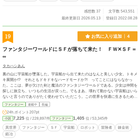
クセ者錬金術師……など。様々な人と関わり合いながら、ロ
イは徐々にスキルを進化させ、迷宮都市でポーションを作っ
て楽しく暮らします！ ＊旧題：迷宮都市の見習い魔法薬師～
感想数 37
文字数 543,551
前世が錬金古王国の製薬スライムだった僕は覚醒したスキル
最終更新日 2026.05.13
登録日 2022.08.28
【製薬】でポーション作って今度こそ幸せに暮らします！～
19
お気に入り追加
4
ファンタジーワールドにＳＦが落ちて来た！ ＦＷ✕ＳＦ＝
∞
タカハシあん
裏の山に宇宙船が墜落した。宇宙船から出て来たのはなんと美しい少女。トキメ
キ展開か!? それともドキドキなハードモードか?! ってことにはならなかっ
た。ここは、夢が欠けた剣と魔法のファンタジーワールドである。少女は仲間を
探しに旅立ち、いつもの生活が戻った。でもまあ、壊れて動かない宇宙船はいら
ないと言うのでありがたく使わせていただこう。この世界を快適に生きるために
ね。これは錬金鋼術士レイの物語である。
ファンタジー
連載中
長編
24h.ポイント
207pt
7,225
1,405
位 / 228,897件
位 / 53,345件
小説
ファンタジー
異世界
ファンタジー
ＳＦ
宇宙船
ロボット
冒険者
錬金術
鍛冶