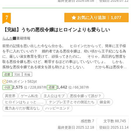
最終更新日 2026.08.08
登録日 2026.07.12
7
お気に入り追加
1,077
【完結】うちの悪役令嬢はヒロインよりも愛らしい
らんか
書籍情報
前世の記憶を思い出した今なら分かる。 ヒロインだからって、簡単に王子様
を手に入れていいの？ 婚約者である悪役令嬢は、幼い頃から王子妃になる為
に、厳しい淑女教育を受けて、頑張ってきたのに。 そりゃ、高圧的な態度を
取る悪役令嬢も悪いけど、断罪するほどの事はしていないでしょ。 しかも、
孤独な悪役令嬢である彼女を誰も助けようとしない。 だから私は悪役令嬢
の味方なると決めた。 ゲームのあらすじ無視ちゃいますが、問題ないよね？
恋愛
完結
長編
24h.ポイント
582pt
2,575
1,442
位 / 228,897件
位 / 66,387件
小説
恋愛
異世界
ゲーム転生
主人公はモブ
悪役令嬢って誰が？
ヒロインはちょっと……
テンプレ王子とその側近たち
錬金術
魔力ありだが魔法なし
ハッピーエンド
感想数 7
文字数 88,745
最終更新日 2025.12.18
登録日 2025.11.14