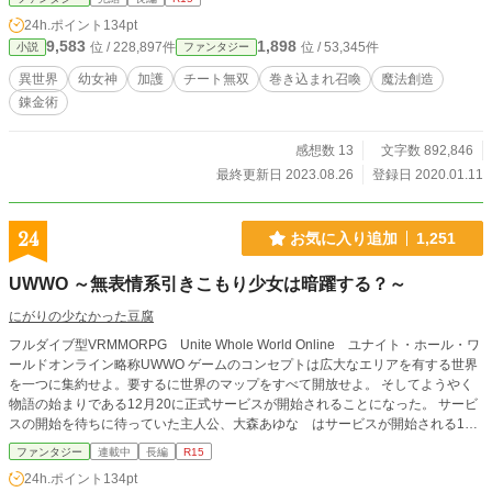
場所とは異なる場所に無事に転移を果たすことができた。リューマは、幼女神の
24h.ポイント
134pt
加護と付与された能力のおかげでチートな成長が促され、紆余曲折はありながら
9,583
1,898
位 / 228,897件
位 / 53,345件
小説
ファンタジー
も異世界生活を満喫するために生きて行くことになる。 ＊この作品は「カクヨ
ム」様にも投稿しています。 ＊＊週1（土曜日午後９時）の投稿を予定していま
異世界
幼女神
加護
チート無双
巻き込まれ召喚
魔法創造
す。＊＊
錬金術
感想数 13
文字数 892,846
最終更新日 2023.08.26
登録日 2020.01.11
24
お気に入り追加
1,251
UWWO ～無表情系引きこもり少女は暗躍する？～
にがりの少なかった豆腐
フルダイブ型VRMMORPG Unite Whole World Online ユナイト・ホール・ワ
ールドオンライン略称UWWO ゲームのコンセプトは広大なエリアを有する世界
を一つに集約せよ。要するに世界のマップをすべて開放せよ。 そしてようやく
物語の始まりである12月20に正式サービスが開始されることになった。 サービ
スの開始を待ちに待っていた主人公、大森あゆな はサービスが開始される1
5：00を前にゲーム躯体であるヘルメットにゲームをインストールしていた。 何
ファンタジー
連載中
長編
R15
故かベッドの上に正座をして。 そしてサービスが始まると同時にUWWOの世界
24h.ポイント
134pt
へダイブした。 レアRACE？ 何それ？ え？ ここどこ？ 周りの敵が強すぎ