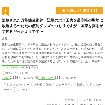
4
お気に入り追加
93
追放された万能錬金術師、辺境のボロ工房を最高峰の聖地に
改造する〜ただの便利グッズのつもりですが、国家を揺るが
す神具だったようです〜
まる。
王都の錬金術師ギルドを不当に追放された少年・アルス。彼は辺境の地で放置さ
れていたボロ工房へと引き移る。ただのんびりとスローライフを送るため、生活
を豊かにする便利グッズを錬金術で作り始めるアルスだったが、彼の作るものは
どれも規格外の超性能だった。自動で部屋を掃除する魔導具は結界魔導具の最高
峰、ただの包丁は伝説の聖剣を凌駕する切れ味。やがて彼の工房には、噂を聞き
つけた美少女冒険者やエルフの職人、果てには帝国の大物までが集まり、いつの
ファンタジー
連載中
長編
間にか世界で最も注目される聖地へと変貌していく。無自覚な天才が贈る、もの
24h.ポイント
689pt
づくりファンタジー！
2,156
351
位 / 228,897件
位 / 53,345件
小説
ファンタジー
異世界ファンタジー
錬金術
追放
スローライフ
勘違い
男主人公
チート
コメディ
感想数 0
文字数 76,680