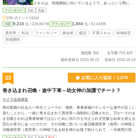
スキルは、領地開拓に向いているようで、あっという間に村
から都市へと変革してしまう。 これは辺境の地を過剰防衛と
ファンタジー
完結
長編
もいえる城郭都市に作り変え、数多の特産物を作り、領地経
24h.ポイント
142pt
営の父としてその名を歴史轟かすことになるクロウ・エルド
9,210
1,844
位 / 228,897件
位 / 53,345件
小説
ファンタジー
ラドの物語である。
異世界
転生
ファンタジー
錬金術
鑑定
不遇スキル
領地経営
領地開拓
感想数 382
文字数 702,405
最終更新日 2023.08.23
登録日 2020.10.19
23
お気に入り追加
1,079
巻き込まれ召喚・途中下車～幼女神の加護でチート？
サクラ近衛将監
商社勤務の社会人一年生リューマが、偶然、勇者候補のヤンキーな連中の近くに
居たことから、一緒に巻き込まれて異世界へ強制的に召喚された。万が一そのま
ま召喚されれば勇者候補ではないために何の力も与えられず悲惨な結末を迎える
恐れが多分にあったのだが、その召喚に気づいた被召喚側世界（地球）の神様と
召喚側世界（異世界）の神様である幼女神のお陰で助けられて、一旦狭間の世界
に留め置かれ、改めて幼女神の加護等を貰ってから、異世界ではあるものの召喚
ファンタジー
完結
長編
R15