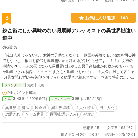
最終更新日 2026.08.08
登録日 2026.07.18
5
お気に入り追加
103
錬金術にしか興味のない最弱職アルケミストの異世界勘違い
道中
奏穏朔良
「俺は人外じゃないし、女神の子供でもないし、救国の英雄でも、治癒を司る神
でもないし、権力も信仰も興味無いから錬金術だけやらせてよ！！！」 女神の
事情でVRゲームの元になった異世界に転移した男子高校生が何故かめちゃくち
ゃ勘違いされる話。 ＊＊＊＊ またもや勘違いものです。 主人公に対して各キャ
ラ(男女問わず)から矢印を向けられる総愛され気味ですが、本編で特定の誰かと
くっ付くことはありません。 2026年8月7日に本編完結しました。 感想！貰えた
ファンタジー
完結
長編
ら！！嬉しいです！！
24h.ポイント
605pt
2,439
396
位 / 228,897件
位 / 53,345件
小説
ファンタジー
異世界
魔法
錬金術
異世界転移
主人公最強
男主人公
総愛され
ゲーム世界
最弱職(思い込み)
勘違い
感想数 15
文字数 183,467
最終更新日 2026.08.07
登録日 2025.12.01