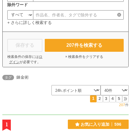
除外ワード
+ さらに詳しく検索する
保存する
207
件を検索する
検索条件の保存には
ロ
× 検索条件をクリアする
グイン
が必要です。
錬金術
タグ
1
2
3
4
5
207
件
1
お気に入り追加
596