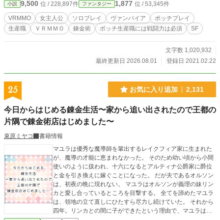
9,500
1,877
位 / 228,897件
位 / 53,345件
小説
ファンタジー
て、先に進めない。 チュートリアル受けられないのだけど！？ そして何だかん
だあって、引きこもりつつストーリーの重要クエストをクリアしていくようにな
VRMMO
女主人公
ソロプレイ
ヴァンパイア
ボッチプレイ
る。 それも、ソロプレイで。 タイトルの副題はそのうち回収します。さすがに
生産職
ＶＲＭＭＯ
錬金術
ボッチ生産職には戦闘力は必須
SF
序盤で引きこもりも暗躍も出来ないですからね。 また、この作品は話の進行速
度がやや遅めです。間延びと言うよりも密度が濃い目を意識しています。そのた
め、一気に話が進むような展開はあまりありません。 現在、少しだけカクヨム
文字数 1,020,932
の方が先行して更新されています。※忘れていなければ、カクヨムでの更新の翌
最終更新日 2026.08.01
登録日 2021.02.22
日に更新されます。 主人公による一方的な虐殺が好き、と言う方には向いてい
ません。 そう言った描写が無い訳ではありませんが、そう言った部分はこの作
品のコンセプトから外れるため、説明のみになる可能性が高いです。 あくまで
25
お気に入り追加
2,131
暗躍であり、暗殺ではありません。 いえ、暗殺が無い訳ではありませんけど、
それがメインになることは確実に無いです。 ※一部登場人物の名前を変更しま
今日からはじめる錬金生活〜家から追い出されたので王都の
した（話の内容に影響はありません）
片隅で錬金術店はじめました〜
束原ミヤコ
書籍情報
マユラは優秀な魔導師を輩出するレイクフィア家に生まれた
が、魔導の才能に恵まれなかった。 そのため幼い頃から小間
使いのように扱われ、十六になるとアルティナ公爵家に爵位
と金を引き換えに嫁ぐことになった。 だが夫であるオルソン
は、初夜の晩に現れない。 マユラはオルソンが義理の妹リン
カと愛し合っているところを目撃する。 全てを諦めたマユラ
は、領地の立て直しにひたすら尽力し続けていた。 それから
四年。リンカとの間に子ができたという理由で、マユラは離
縁を言い渡される。 マユラは喜び勇んで家を出た。今日から