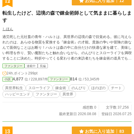
12
お気に入り追加
12
転生したけど、辺境の森で錬金術師として気ままに暮らしま
す
しほん
過労死した元社畜の青年・ハルトは、異世界の辺境の森で目覚める。彼に与えら
れたのは、あらゆる物質を変換する『錬金術』の才能。貴族の争いや冒険の旅な
んて面倒なことはお断り！ハルトは森の中に自分だけの快適な家を建て、美味し
い料理を作り、賢い魔獣たちと触れ合いながら、のんびりとスローライフを満喫
することに決めた。時折やってくる変わり者の来訪者たちを錬金術の道具でもて
なしつつ、ハルトの穏やかで少し不思議な日常が始まる。これは、世界最強の力
ファンタジー
連載中
長編
を持つ男が、誰にも縛られず、ただただ自分の幸せを追求する、癒やしの異世界
24h.ポイント
299pt
ライフ物語。
4,877
814
位 / 228,897件
位 / 53,345件
小説
ファンタジー
異世界転生
スローライフ
錬金術
のんびり
ほのぼの
チート
ハッピーエンド
ファンタジー
異世界
感想数 0
文字数 37,256
最終更新日 2026.08.08
登録日 2026.07.25
13
お気に入り追加
83