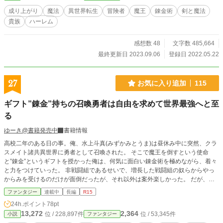
ァポリス版は5話まで改稿中です。
成り上がり
魔法
異世界転生
冒険者
魔王
錬金術
剣と魔法
貴族
ハーレム
感想数 48
文字数 485,664
最終更新日 2023.09.06
登録日 2022.05.22
27
お気に入り追加
115
ギフト”錬金”持ちの召喚勇者は自由を求めて世界最強へと至
る
ゆーき@書籍発売中
書籍情報
高校二年のある日の事。俺、水上斗真(みずかみとうま)は昼休み中に突然、クラ
スメイト諸共異世界に勇者として召喚された。 そこで魔王を倒すという使命
と”錬金”というギフトを授かった俺は、何気に面白い錬金術を極めながら、着々
と力をつけていった。 非戦闘組であるせいで、増長した戦闘組の奴らからやっ
からみを受けるのだけが面倒だったが、それ以外は案外楽しかった。 だが、国
の思惑を知ってしまった事で、俺の運命は大きく変わる事となる。 これは自由
ファンタジー
連載中
長編
R15
を求めて、やがて世界最強となる錬金術師の物語。
24h.ポイント
78pt
13,272
2,364
位 / 228,897件
位 / 53,345件
小説
ファンタジー