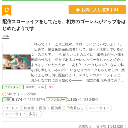
17
お気に入り追加
81
配信スローライフをしてたら、相方のゴーレムがアップをは
じめたようです
摂政
『待って！！ これは絶対、スローライフじゃないよ！！』
田舎で、錬金術師系配信者として、細々と活動している少
女、ススリア。 今日もいつものように、出来上がった錬金
術師の作品を、相方であるゴーレムのベータちゃんと紹介し
ようとしていたのだが……あれ? ベータちゃん? なんで私
を押し倒しているの?? いきなりのベータちゃんからの、嫉
妬による押し倒し配信により、ススリアのスローライフは、
おかしな方向に回り始める――― 彼女の配信を見て弟子入
りを志願した錬金術師に、事情を抱えた女騎士。さらには、
ファンタジー
連載中
長編
R15
教会の聖女様!? 「私のスローライフは、どこいったのよぉ
24h.ポイント
228pt
～!!」 (※)注意事項と致しまして、この作品には若干ながらの
6,374
1,135
位 / 228,897件
位 / 53,345件
小説
ファンタジー
「百合」「ガールズラブ」と思われる要素があります 苦手
な方はご注意ください (※)この作品は、なろう、カクヨム、
ゴーレム
錬金術
配信
配信者
田舎暮らし
スローライフ
アルファポリスの3カ所で連載中の作品です。最新話はカクヨ
スローライフ（多分）
ムにて投稿の形になっております。ご注意ください
感想数 0
文字数 1,542,520