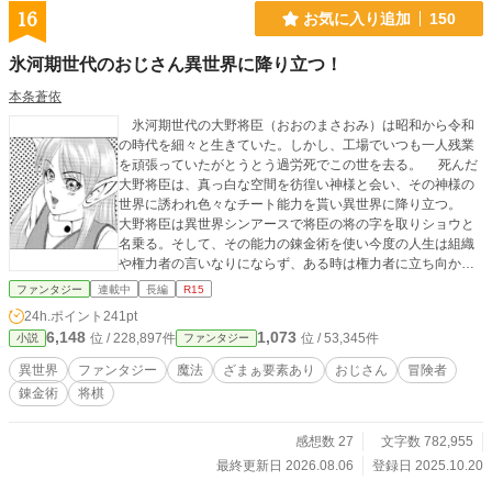
16
お気に入り追加
150
氷河期世代のおじさん異世界に降り立つ！
本条蒼依
氷河期世代の大野将臣（おおのまさおみ）は昭和から令和
の時代を細々と生きていた。しかし、工場でいつも一人残業
を頑張っていたがとうとう過労死でこの世を去る。 死んだ
大野将臣は、真っ白な空間を彷徨い神様と会い、その神様の
世界に誘われ色々なチート能力を貰い異世界に降り立つ。
大野将臣は異世界シンアースで将臣の将の字を取りショウと
名乗る。そして、その能力の錬金術を使い今度の人生は組織
や権力者の言いなりにならず、ある時は権力者に立ち向か
い、又ある時は闇ギルド五竜（ウーロン）に立ち向かい、そ
ファンタジー
連載中
長編
R15
して、神様が護衛としてつけてくれたホムンクルスを最強の
24h.ポイント
241pt
戦士に成長させ、昭和の堅物オジサンが自分の人生を楽しむ
6,148
1,073
位 / 228,897件
位 / 53,345件
小説
ファンタジー
物語。
異世界
ファンタジー
魔法
ざまぁ要素あり
おじさん
冒険者
錬金術
将棋
感想数 27
文字数 782,955
最終更新日 2026.08.06
登録日 2025.10.20