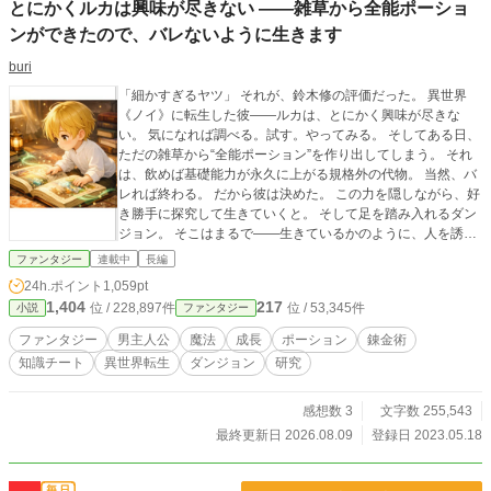
とにかくルカは興味が尽きない ――雑草から全能ポーショ
ンができたので、バレないように生きます
buri
「細かすぎるヤツ」 それが、鈴木修の評価だった。 異世界
《ノイ》に転生した彼――ルカは、とにかく興味が尽きな
い。 気になれば調べる。試す。やってみる。 そしてある日、
ただの雑草から“全能ポーション”を作り出してしまう。 それ
は、飲めば基礎能力が永久に上がる規格外の代物。 当然、バ
レれば終わる。 だから彼は決めた。 この力を隠しながら、好
き勝手に探究して生きていくと。 そして足を踏み入れるダン
ジョン。 そこはまるで――生きているかのように、人を誘っ
ていた。
ファンタジー
連載中
長編
24h.ポイント
1,059pt
1,404
217
位 / 228,897件
位 / 53,345件
小説
ファンタジー
ファンタジー
男主人公
魔法
成長
ポーション
錬金術
知識チート
異世界転生
ダンジョン
研究
感想数 3
文字数 255,543
最終更新日 2026.08.09
登録日 2023.05.18