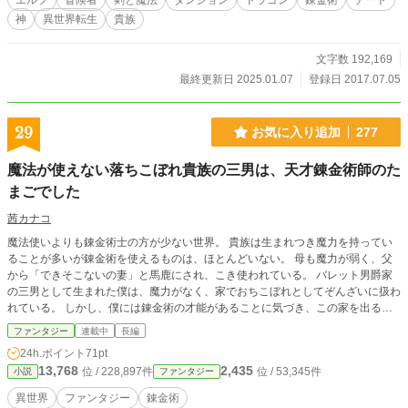
エルフ
冒険者
剣と魔法
ダンジョン
ドラゴン
錬金術
チート
神
異世界転生
貴族
文字数 192,169
最終更新日 2025.01.07
登録日 2017.07.05
29
お気に入り追加
277
魔法が使えない落ちこぼれ貴族の三男は、天才錬金術師のた
まごでした
茜カナコ
魔法使いよりも錬金術士の方が少ない世界。 貴族は生まれつき魔力を持ってい
ることが多いが錬金術を使えるものは、ほとんどいない。 母も魔力が弱く、父
から「できそこないの妻」と馬鹿にされ、こき使われている。 バレット男爵家
の三男として生まれた僕は、魔力がなく、家でおちこぼれとしてぞんざいに扱わ
れている。 しかし、僕には錬金術の才能があることに気づき、この家を出ると
決めた。
ファンタジー
連載中
長編
24h.ポイント
71pt
13,768
2,435
位 / 228,897件
位 / 53,345件
小説
ファンタジー
異世界
ファンタジー
錬金術