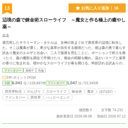
15
お気に入り追加
16
辺境の森で錬金術スローライフ ～魔女と作る極上の癒やし
薬～
ホタ
過労死したサラリーマン・タケルは、女神の気まぐれで異世界の辺境に転生し
た。そこは魔素が濃く、希少な薬草が自生する秘境だった。彼は森の奥で暮らす
訳あり魔女のエルザと出会い、二人で薬屋を営むことに。ポーションで村人を救
ったり、森の魔獣を調合で手懐けたり。都会の喧騒を離れ、温かいスープと薬草
の香りに包まれる、穏やかなスローライフが幕を開ける。時折訪れる訳ありの客
や、森の小さな騒動を解決しながら、二人は少しずつ絆を深めていく。これは、
ファンタジー
連載中
長編
忙しい現代を忘れたあなたに贈る、心と体が癒やされる物語。明日もまた、のん
24h.ポイント
242pt
びりいこう。
6,041
1,047
位 / 228,897件
位 / 53,345件
小説
ファンタジー
異世界転生
のんびり
スローライフ
錬金術
魔女
ほのぼの
ファンタジー
異世界
ハッピーエンド
感想数 0
文字数 74,231
最終更新日 2026.08.08
登録日 2026.07.12