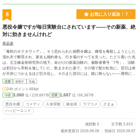
8
お気に入り追加
7
悪役令嬢ですが毎日実験台にされています——その新薬、絶
対に効きませんけれど
夜凪蒼
「毒蛇のオクタヴィア」。そう恐れられた侯爵令嬢は、継母を毒殺しようとした
濡れ衣で断罪され、家名も婚約者も、行き場のすべてを失った。たどり着いた先
は、王立錬金術研究所の地下。命がけの新薬治験の、被験者番号「7号」。 治験
は初日から常軌を逸していた。飲まされた薬で、その場で髪が虹色に。翌日は体
が天井につかえるほど巨大化し、そのまた翌日には、鏡に映らない――透明にな
った。毎日ちがう副作用に、令嬢のプライドは木っ端みじんである。 けれど担
恋愛
連載中
長編
当の錬金術師クラウスだけは、決して笑わない。無表情のまま手帳に何か書きつ
24h.ポイント
484pt
け、平然と言うのだ。「これも効かない。次だ」。 効かないなら、なぜ毎日わ
3,080
1,687
位 / 228,897件
位 / 66,387件
小説
恋愛
たくしに飲ませるの――? 陽気な治験仲間、気弱な助手、令嬢を"番号"としか呼
ばない嘘つきの錬金術師。奇妙な地下の日々に、オクタヴィアは笑うことを思い
悪役令嬢
コメディ
人体実験
錬金術
ラブコメ
ざまぁ
出していく。左手首に浮かんだ宵闇色のあざが、日ごとに濃くなっていくことに
ハッピーエンド
も気づかないまま。 ――その薬たちが「絶対に効かない」のは、本当だった。
ただし、彼女が思うのとは、まるでちがう意味で。 ※本作は「小説家になろ
う」「カクヨム」にも掲載しています。
感想数 0
文字数 5,923
最終更新日 2026.08.08
登録日 2026.08.07