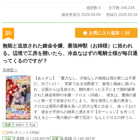
感想数 0
文字数 246,234
最終更新日 2026.08.09
登録日 2026.03.18
20
お気に入り追加
10
無能と追放された錬金令嬢、最強神獣（お姉様）に拾われ
る。辺境で工房を開いたら、冷血なはずの竜騎士様が毎日通
ってくるのですが？
月神世一
​【あらすじ】 「魔力なし、才能なしの無能は我が家には不要
だ。出ていけ！」 実家である伯爵家で、義母と義妹に虐げら
れ、父親からは見放され、婚約者だった王子にまで婚約破棄
された錬金術師の令嬢・クロエ（18歳）。 彼女は、魔物の森
へと無一文で追放されてしまう。 ​死を覚悟した森の奥深く。
クロエは瀕死の重傷を負った巨大な竜と出会う。 放っておけ
ず、彼女が手持ちの雑草と湧き水で【ポーション】を作って
与えると――竜の傷が一瞬で完治！ なんとクロエの持つユニ
ークスキル【万物昇華（アルケミー・オーバー）】は、触れ
恋愛
連載中
長編
た素材のポテンシャルを限界突破させ、神話級のアイテムを
24h.ポイント
198pt
作り出せる超絶チート能力だったのだ！（※本人は全く自覚
7,635
3,418
位 / 228,897件
位 / 66,387件
小説
恋愛