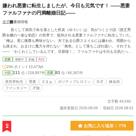
嫌われ悪妻に転生しましたが、今日も元気です！ ――悪妻
ファルファナの円満離婚日記――
光子
書籍情報
若くして病気で命を落とした邑亥（ゆうい）は、気がつくと小説《貧乏男
爵令嬢の一途な初恋》の世界で、処刑される悪妻ファルファナに転生していた。
「俺は、君に微塵も興味がない」 夫である公爵スエイルには嫌われ、周囲から
も疎まれ、おまけに魔力を持たない「無色」として落ちこぼれ扱い。 それでも
―― 「わくわくしているんです、旦那様！」 ファルファナは今日も元気だっ
た。 目指すは処刑エンド回避と円満離婚。 毒親からの妨害、無色への偏見、悪
恋愛
連載中
長編
R15
妻の汚名。 次々と降りかかる問題も、持ち前の明るさと「天才的な才能」で軽
24h.ポイント
10,473pt
やかに跳ね返していく。 やがて錬金術師ヤトに弟子入りしたファルファナは、
111
83
位 / 228,897件
位 / 66,387件
小説
恋愛
魔力がなくても扱える不思議な道具《アルケミア》の世界に魅了されていく。
落ちこぼれの悪妻が、悪評も陰謀も吹き飛ばしながら、大切な人達と出会い、健
異世界転生
悪妻
ざまぁ
ポジティブヒロイン
天才
錬金術
やかに楽しく生きていくことを目指す物語。 今日もファルファナは元気いっぱ
ファンタジー
才能
いです！ 不定期更新。 この作品は私の考えた世界の話です。設定ゆるゆるで
す。 以前投稿していた悪妻のリメイク……ほぼ別物です。 よろしくお願いしま
す。
文字数 44,540
最終更新日 2026.08.09
登録日 2026.08.01
2
お気に入り追加
778