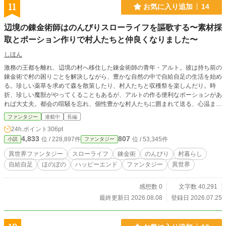
11
お気に入り追加
14
辺境の錬金術師はのんびりスローライフを謳歌する〜素材採
取とポーション作りで村人たちと仲良くなりました〜
しほん
激務の王都を離れ、辺境の村へ移住した錬金術師の青年・アルト。彼は持ち前の
錬金術で村の困りごとを解決しながら、豊かな自然の中で自給自足の生活を始め
る。珍しい薬草を求めて森を散策したり、村人たちと収穫祭を楽しんだり。時
折、珍しい魔獣がやってくることもあるが、アルトの作る便利なポーションがあ
れば大丈夫。都会の喧騒を忘れ、個性豊かな村人たちに囲まれて送る、心温まる
スローライフ・ファンタジー。美味しい料理と可愛いペットと共に、アルトの穏
ファンタジー
連載中
長編
やかな日常が、今日もゆったりと流れていきます。
24h.ポイント
306pt
4,833
807
位 / 228,897件
位 / 53,345件
小説
ファンタジー
異世界ファンタジー
スローライフ
錬金術
のんびり
村暮らし
自給自足
ほのぼの
ハッピーエンド
ファンタジー
異世界
感想数 0
文字数 40,291
最終更新日 2026.08.08
登録日 2026.07.25