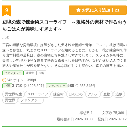
9
お気に入り追加
21
辺境の森で錬金術スローライフ ～規格外の素材で作るおう
ちごはんが美味しすぎます～
ホタ
王宮の過酷な労働環境に嫌気がさした天才錬金術師の青年・アルト。彼は辺境の
森へと移住し、気ままなスローライフを始めることに。しかし、彼が錬金術で作
り出す料理や道具は、森の魔物たちを魅了しすぎてしまう。スライムを相棒に、
美味しい料理と便利な道具で快適な森暮らしを目指すが、なぜか迷い込んでくる
旅人や魔物たちが後を絶たない。そんな騒がしくも温かい、森での日常を描いた
癒やしのファンタジー。
ファンタジー
連載中
長編
24h.ポイント
398pt
3,710
589
位 / 228,897件
位 / 53,345件
小説
ファンタジー
異世界転生
スローライフ
錬金術
ほのぼの
グルメ
魔物
追放
異世界
ファンタジー
感想数 1
文字数 75,369
最終更新日 2026.08.08
登録日 2026.07.12