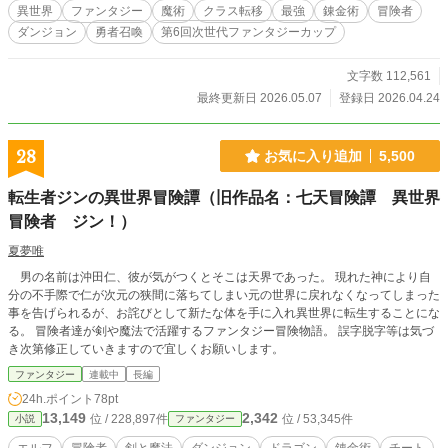
異世界
ファンタジー
魔術
クラス転移
最強
錬金術
冒険者
ダンジョン
勇者召喚
第6回次世代ファンタジーカップ
文字数 112,561
最終更新日 2026.05.07
登録日 2026.04.24
28
お気に入り追加
5,500
転生者ジンの異世界冒険譚（旧作品名：七天冒険譚 異世界
冒険者 ジン！）
夏夢唯
男の名前は沖田仁、彼が気がつくとそこは天界であった。 現れた神により自
分の不手際で仁が次元の狭間に落ちてしまい元の世界に戻れなくなってしまった
事を告げられるが、お詫びとして新たな体を手に入れ異世界に転生することにな
る。 冒険者達が剣や魔法で活躍するファンタジー冒険物語。 誤字脱字等は気づ
き次第修正していきますので宜しくお願いします。
ファンタジー
連載中
長編
24h.ポイント
78pt
13,149
2,342
位 / 228,897件
位 / 53,345件
小説
ファンタジー