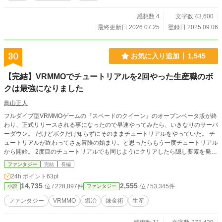
感想数 4
文字数 43,600
最終更新日 2026.07.25
登録日 2025.09.06
30
お気に入り追加
1,545
【完結】VRMMOでチュートリアルを2回やった生産職のボ
クは最強になりました
鳥山正人
フルダイブ型VRMMOゲームの『スペードのクイーン』のオープンベータ版が終
わり、正式リリースされる事になったので早速やってみたら、いきなりのサーバ
ーダウン。 だけどボクだけ知らずにそのままチュートリアルをやっていた。 チ
ュートリアルが終わってさぁ冒険の始まり。と思ったらもう一度チュートリアル
から開始。 2度目のチュートリアルでも同じようにクリアしたら隠し要素を発
見。 そこから怒涛の快進撃で最強になりました。 鍛冶、錬金で主人公がまった
ファンタジー
完結
長編
り最強になるお話です。 ※この作品は「DADAN WEB小説コンテスト」1次選考
24h.ポイント
63pt
通過した【第1章完結】デスペナのないVRMMOで〜をブラッシュアップして、
14,735
2,555
位 / 228,897件
位 / 53,345件
小説
ファンタジー
続きの物語を描いた作品です。 その事を理解していただきお読みいただければ
幸いです。 ─────── アルファポリス、第18回ファンタジー小説大賞、奨励賞
ファンタジー
VRMMO
鍛冶
錬金術
生産
受賞