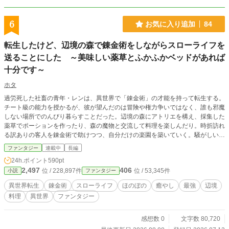
6
お気に入り追加
84
転生したけど、辺境の森で錬金術をしながらスローライフを
送ることにした ～美味しい薬草とふかふかベッドがあれば
十分です～
ホタ
過労死した社畜の青年・レンは、異世界で「錬金術」の才能を持って転生する。
チート級の能力を授かるが、彼が望んだのは冒険や権力争いではなく、誰も邪魔
しない場所でのんびり暮らすことだった。辺境の森にアトリエを構え、採集した
薬草でポーションを作ったり、森の魔物と交流して料理を楽しんだり。時折訪れ
る訳ありの客人を錬金術で助けつつ、自分だけの楽園を築いていく。騒がしい都
会を離れ、四季の移ろいと温かいスープ、そしてふかふかのベッドを愛する、至
ファンタジー
連載中
長編
高のスローライフ・ファンタジー。
24h.ポイント
590pt
2,497
406
位 / 228,897件
位 / 53,345件
小説
ファンタジー
異世界転生
錬金術
スローライフ
ほのぼの
癒やし
最強
辺境
料理
異世界
ファンタジー
感想数 0
文字数 80,720