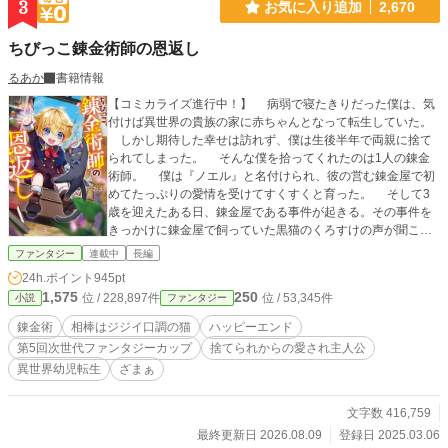
3
お気に入り追加
2,670
ちびっこ錬金術師の恩返し
るあか
書籍情報
【コミカライズ進行中！】 病弱で寝たきりだった僕は、気
付けば異世界の貴族の家に赤ちゃんとなって転生していた。
しかし期待した幸せは訪れず、僕は生後半年で両親に捨て
られてしまった。 そんな僕を拾ってくれたのは1人の錬金
術師。 僕は『ノエル』と名付けられ、彼の営む錬金屋で初
めてたっぷりの愛情を受けてすくすくと育った。 そして3
歳を迎えたある日、錬金屋である事件が起きる。その事件を
きっかけに錬金屋で飼っていた黒猫のくろすけの声が聞こえ
るようになり、僕には超能力のスキルと膨大な魔力があるこ
ファンタジー
連載中
長編
とが分かった。 くろすけは錬金術に詳しい特別な猫で、僕
24h.ポイント
945pt
は彼に弟子入りをして、錬金術を覚えることに。 個性豊か
1,575
250
位 / 228,897件
位 / 53,345件
小説
ファンタジー
な3人の冒険者と、お父さんの錬金したアイテムの納品先であ
る道具屋さん。 僕は彼らに優しく見守られながら、次々に
錬金術
相棒はジジイ口調の猫
ハッピーエンド
お父さんに訪れる災難をこっそり解決していく。 全ては、
第5回次世代ファンタジーカップ
捨てられからの愛され主人公
大好きなお父さんとのいつも通りの平穏な毎日のために。 ー
異世界幼児転生
ざまぁ
ーーー ・2025年アルファポリス「第5回次世代ファンタジー
カップ」にて愛され主人公賞を受賞 ・2025年12月8日 1巻
刊行 ・2026年3月9日 2巻刊行 ・2026年7月8日 3巻刊行
文字数 416,759
・旧題：赤ちゃん錬金術師の恩返し
最終更新日 2026.08.09
登録日 2025.03.06