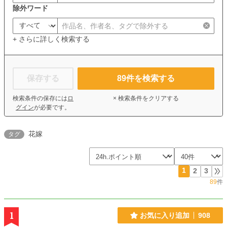
除外ワード
+ さらに詳しく検索する
保存する
89
件を検索する
検索条件の保存には
ロ
× 検索条件をクリアする
グイン
が必要です。
花嫁
タグ
1
2
3
89
件
1
お気に入り追加
908