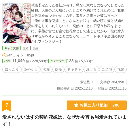
い設定については「天使さまの愛で方」参照のこと→https://f
就職予定だった会社が潰れ、職なし家なしになってしまった
ujossy.jp/books/17868 （同世界観のお話時系列：冴えないサ
紗和。人生のどん底にいたところを助けてくれたのは、壮絶
ラリーマン～→イケメンだけど短小→巨人族に二人がかりで
な色気を放つあやかしの男。常盤と名乗った彼は言った、
～→敏感なイケメン騎士は～→ナルシストな僕のオナホ） こ
「俺の大事な花嫁」と。なんと紗和は、幼い頃に彼と結婚の
の他に同人誌で発表したもの（完売済）、電子書籍がありま
約束をしていたらしい！ 突然のことに戸惑う紗和をよそ
す。よろろん。 表紙の写真はフリー写真素材イメージスタイ
に、常盤が営むお宿で仮花嫁として過ごしながら、彼に嫁入
ル様からお借りしました。 ハル（@rendan_h）さんよりイン
りするかを考えることになって……？ トキメキ全開のあや
スピレーションを受けました。ありがとうございます♪ 8/20
かしファンタジー！！
本編完結しました！ 8/21 19:46 最終話にオマケを追加
しました！ 9/28 長視点の番外編を上げました！ fujossyに
キャラ文芸
完結
長編
も投稿しましたー 9/29 ウイ視点の番外編を上げました！
24h.ポイント
85pt
11,649
123
位 / 228,589件
位 / 5,633件
小説
キャラ文芸
ほっこり
あやかし
恋愛
妖怪
ドキドキ
泣ける
ご当地
花嫁
感想数 0
文字数 384,958
最終更新日 2025.12.10
登録日 2023.11.15
7
お気に入り追加
700
愛されないはずの契約花嫁は、なぜか今宵も溺愛されていま
す！