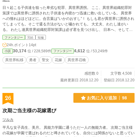
日々起こる子供達を狙った卑劣な犯罪、異世界誘拐。 ここ、異世界組織犯罪対
策課では異世界に誘拐された子供達を内密かつ迅速に救い出している。 異世界
への憧れはほどほどに。合言葉は“いかのおすし”！ もしも君が異世界に誘拐され
てしまっても。そこで還る方法がないと嘯かれても。 大丈夫、わたし達がい
る。 わたし達異世界組織犯罪対策課は必ず君を見つけ出し、 日本へ、そして家
族の下へ連れて還る―――！
ファンタジー
完結
短編
24h.ポイント
14pt
30,174
4,612
位 / 228,589件
位 / 53,249件
小説
ファンタジー
異世界転移
勇者
聖女
花嫁
異世界召喚
感想数 0
文字数 4,508
最終更新日 2018.12.20
登録日 2018.12.20
26
お気に入り追加
98
次期ご当主様の花嫁選び
ツルカ
平凡な女子高生、美月。 異能力学園に通うただ一人の無能力者。 次期ご当主様
の花嫁が学園で選ばれるのだと噂されていても、自分には関係がないと思ってい