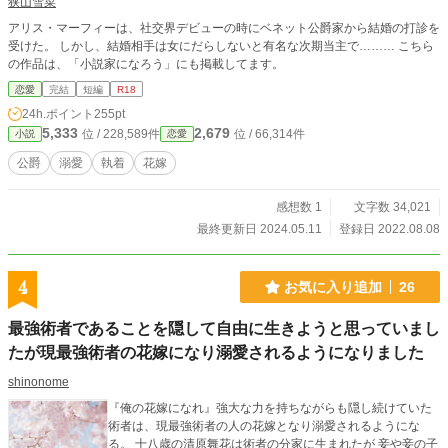
狭山雪菜
アリス・マーフィーは、社交界デビューの時にベネット公爵家から結婚の打診を
受けた。 しかし、結婚相手は女にだらしないと有名な次期当主で……… こちら
の作品は、「小説家になろう」にも掲載してます。
恋愛
完結
短編
R18
24h.ポイント
255pt
5,333
2,679
位 / 228,589件
位 / 66,314件
小説
恋愛
公爵
溺愛
執着
花嫁
感想数 1
文字数 34,021
最終更新日 2024.05.11
登録日 2022.08.08
4
お気に入り追加
26
最強術者であることを隠して自由に生きようと思っていまし
たが現最強術者の花嫁になり溺愛されるようになりました
shinonome
『俺の花嫁になれ』強大な力を持ちながらも隠し続けていた
術者は、現最強術者の人の花嫁となり溺愛されるようにな
る。 十八歳の清原舞花は術者の分家に生まれたが 妾や妾の子