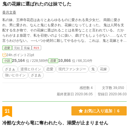
鬼の花嫁に選ばれたのは妹でした
香月文香
私の妹、王禅寺花恋はありとあらゆるものに愛される美少女だ。 両親に愛さ
れ、男に愛され、なんと鬼にも愛され、花嫁になってしまった。 鬼は人間を支
配する生き物で、その花嫁に選ばれることは名誉なことと言われている。 だか
らわがまま放題で、私を召使いのように扱い、虐げてもしょうがない……なんて
言うわけがない。 ──いつか絶対に殺してやるからな。 これは、鬼と花嫁とキレ
そうな私の話。
恋愛
完結
長編
R15
24h.ポイント
21pt
25,164
10,866
位 / 228,589件
位 / 66,314件
小説
恋愛
ざまぁ
逆境ヒロイン
恋愛
現代ファンタジー
鬼
花嫁
強いヒロイン
ざまあ
感想数 4
文字数 39,050
最終更新日 2020.06.05
登録日 2020.06.03
21
お気に入り追加
6
冷酷な夫から竜に奪われたら、溺愛が止まりません