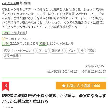
わらびもち
書籍情報
浮気相手を侍らせてデートの待ち合わせ場所に現れた婚約者。 ショックで気を
失いかけるカロラインが、その帰りに会ったのは見目麗しい青年だった。 「我
が花嫁」と甘く蕩けるような笑みを向けられ陶酔するカロライン。 己を神だと
いうその青年は彼女を花嫁に迎えたいと願う。 まるで恋愛物語のような展開に
うっとりとするカロラインだが、ふと彼に違和感を覚える────。
恋愛
完結
短編
24h.ポイント
631pt
2,115
1,200
位 / 228,589件
位 / 66,314件
小説
恋愛
恋愛
ハッピーエンド
異世界
婚約解消
ざまぁ
神
花嫁
ホラー風味
文字数 99,095
最終更新日 2024.03.16
登録日 2024.02.27
3
お気に入り追加
600
結婚式に結婚相手の不貞が発覚した花嫁は、義父になるはず
だった公爵当主と結ばれる