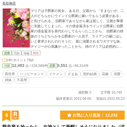
香取鞠里
マリアは子爵家の長女。 ある日、父親から 「すまないが、二
人のどちらかにウインド公爵家に嫁いでもらう必要がある」
と告げられる。 伯爵家でありながら家は貧しく、父親が事業
に失敗してしまった。 その借金返済をウインド公爵家に伯爵
家の借金返済を肩代わりしてもらったことから、 伯爵家の姉
妹のうちどちらかを公爵家の一人息子、ライアンの嫁にほし
いと要求されたのだそうだ。 親に溺愛されるワガママな妹、
デイジーが心底嫌がったことから、姉のマリアは必然的に自
分が嫁ぐことに決まってしまう。 ライアンは、冷酷と噂され
恋愛
完結
短編
R15
ている。 さらには、借金返済の肩代わりをしてもらったこと
24h.ポイント
78pt
から決まった契約結婚だ。 決して愛されることはないと思っ
12,493
5,551
位 / 228,589件
位 / 66,314件
小説
恋愛
ていたのに、なぜか溺愛されて──！？ そして、ライアンの
マリアへの待遇が羨ましくなった妹のデイジーがライアンに
異世界
ハッピーエンド
イケメン
ざまあ
契約結婚
花嫁
溺愛
突如アプローチをはじめて──！？
姉妹
不器用
感想数 5
文字数 16,740
最終更新日 2022.06.05
登録日 2022.05.23
8
お気に入り追加
12,232
野良竜を拾ったら、女神として覚醒しそうになりました（涙