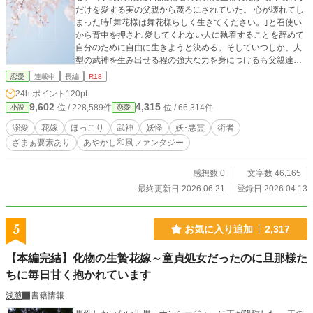
だけを愛する実の父親から蔑ろにされていた。 心が壊れてし
まった時｢舞花様は舞花様らしく生きてください。｣と召使い
から背中を押され 愛してくれない人に執着することを辞めて
自分のために自由に生きようと決める。そしていつしか、人
型の武神を生み出せる程の強大な力を身につけるも父親達に
は話さず隠し、自ら生み出した人型の武神と平和な生活を送
恋愛
連載中
長編
R18
っていた。しかし、平和な生活は束の間で東風谷家の新たな
24h.ポイント
120pt
当主であり現最強術者である 東風谷凪斗に自分の力を見初め
9,602
4,315
位 / 228,589件
位 / 66,314件
小説
恋愛
られ｢俺の花嫁になれ。｣ と迫られてしまう。 条件を飲み込ん
でくれることで凪斗の花嫁になった舞花。様々な災難に立ち
溺愛
花嫁
ほっこり
武神
妖怪
妖･悪霊
術者
向かい、やがて凪斗から溺愛されるようになり…！？ ┈┈┈
ざまぁ要素あり
あやかし和風ファンタジー
┈┈┈┈┈┈┈┈┈┈┈┈┈┈┈ ※小説エブリスタで同時掲
載中です。
感想数 0
文字数 46,165
最終更新日 2026.06.21
登録日 2026.04.13
5
お気に入り追加
2,317
【本編完結】化物の生贄花嫁～童貞処女だったのに旦那様た
ちに毎日甘く抱かれています
浅葱
書籍情報