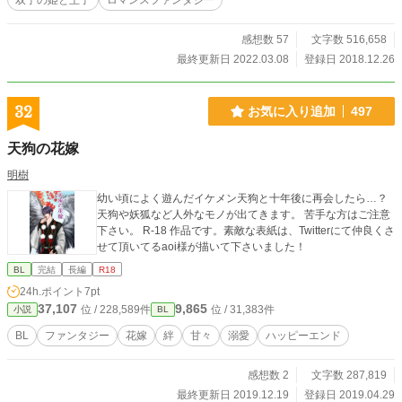
双子の姫と王子
ロマンスファンタジー
感想数 57
文字数 516,658
最終更新日 2022.03.08
登録日 2018.12.26
32
お気に入り追加
497
天狗の花嫁
明樹
幼い頃によく遊んだイケメン天狗と十年後に再会したら…？
天狗や妖狐など人外なモノが出てきます。 苦手な方はご注意
下さい。 R-18 作品です。素敵な表紙は、Twitterにて仲良くさ
せて頂いてるaoi様が描いて下さいました！
BL
完結
長編
R18
24h.ポイント
7pt
37,107
9,865
位 / 228,589件
位 / 31,383件
小説
BL
BL
ファンタジー
花嫁
絆
甘々
溺愛
ハッピーエンド
感想数 2
文字数 287,819
最終更新日 2019.12.19
登録日 2019.04.29