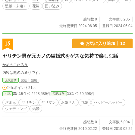
監禁（未遂）
花嫁
囲い込み
感想数 0
文字数 8,935
最終更新日 2024.06.05
登録日 2024.06.04
15
お気に入り追加
12
ヤリチン男が元カノの結婚式をゲスな気持で楽しむ話
かめのこたろう
内容は題名の通りです。
現代文学
完結
短編
24h.ポイント
21pt
25,164
121
位 / 228,589件
位 / 9,598件
小説
現代文学
ざまぁ
ヤリチン
ヤリマン
お嫁さん
花嫁
ハッピーハッピー
ウェディング
結婚
感想数 0
文字数 5,094
最終更新日 2019.02.22
登録日 2019.02.22