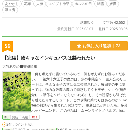
あやかし
花嫁
人狼
エジプト神話
ホルスの目
幽霊
妖怪
吸血鬼
感想数 0
文字数 42,552
最終更新日 2025.08.07
登録日 2025.08.06
29
お気に入り追加
73
【完結】陰キャなインキュバスは襲われたい
大竹あやめ
書籍情報
何も考えずに書いているので、何も考えずにお読みくださ
い。 第六十六王子の魔力は、夢の中限定!? 主人公のリュ
ートは、そんな王子の世話係に抜擢された。毎回夢の中に誘
っては、強力な淫魔の魔力で誘惑してくる王子、ショウ(無自
覚)。世話係をクビにならないためにも、その誘惑から逃げた
り耐えたりするリュート。この攻防に終わりはあるのか!? Twi
tterの雑談から生まれたお話です。 更新は気が向いたら。多分
ハッピーエンド。 この作品は、ムーンライトノベルズ、fujos
syにも掲載しています。
BL
完結
長編
R18
24h.ポイント
7pt