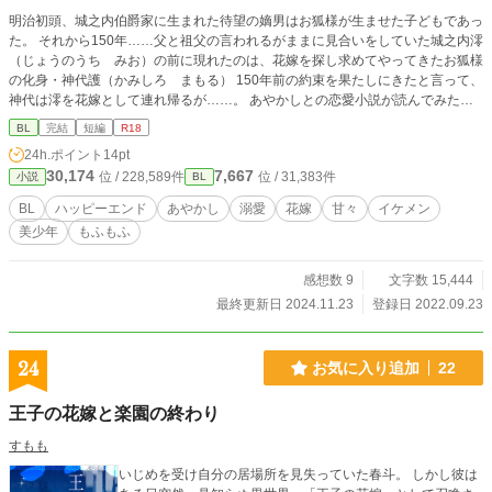
明治初頭、城之内伯爵家に生まれた待望の嫡男はお狐様が生ませた子どもであっ
た。 それから150年……父と祖父の言われるがままに見合いをしていた城之内澪
（じょうのうち みお）の前に現れたのは、花嫁を探し求めてやってきたお狐様
の化身・神代護（かみしろ まもる） 150年前の約束を果たしにきたと言って、
神代は澪を花嫁として連れ帰るが……。 あやかしとの恋愛小説が読んでみたい
とのリクエストをいただいて初挑戦してみましたが、如何せんあやかしが出てく
BL
完結
短編
R18
る小説をあまり読んだことがなく……うまく書けてなかったらすみません（汗）
24h.ポイント
14pt
なんとかハッピーエンドにできたと思います。 R18シーンがあるので※つけて
30,174
7,667
位 / 228,589件
位 / 31,383件
小説
BL
ます。
BL
ハッピーエンド
あやかし
溺愛
花嫁
甘々
イケメン
美少年
もふもふ
感想数 9
文字数 15,444
最終更新日 2024.11.23
登録日 2022.09.23
24
お気に入り追加
22
王子の花嫁と楽園の終わり
すもも
いじめを受け自分の居場所を見失っていた春斗。 しかし彼は