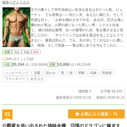
桜井ベアトリクス
王子の妻として何不自由ない生活を送るはずだった私、ビュ
ーティ。 でも現実は——冷たい夫、会えない娘たち、そして
空虚な日々。 「お前を惚れさせてやる」 ある日、巨大な竜に
攫われた私は、人間の姿になった美しい男・ニクスと出会
う。 彼の目的は復讐。夫への復讐のため、私を愛させると宣
言したのだ。 「チャーミングはお前を喜ばせることなんてで
きない」 最初は拒んだ。でも、夫が決してくれなかった優し
さ、情熱、そして快楽—— 竜は私に全てを与えてくれた。 こ
れは誘拐? それとも救出? 囚われの身のはずなのに、なぜ私の
恋愛
完結
長編
R18
心は彼に惹かれていくの? 家族の元に帰るべきか。 それと
24h.ポイント
21pt
も、竜と共に新しい人生を選ぶべきか。 禁断の愛が、私の運
25,164
10,866
位 / 228,589件
位 / 66,314件
小説
恋愛
命を変える。 竜の復讐が愛に変わる、切なく激しいファンタ
ジーロマンス
ハッピーエンド
溺愛
囚われ
竜
姫
禁断
花嫁
異種族
ファンタジー
女主人公
感想数 0
文字数 50,414
最終更新日 2026.02.01
登録日 2026.01.22
22
お気に入り追加
71
公爵家を追い出された地味令嬢、辺境のドラゴンに嫁ぎま