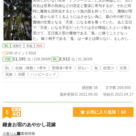
男性しかいない世界「ナンシージエ」に王が降臨した。 王の
存在は世界の気候などの安定と繁栄に寄与するが、それと同
時に魔物も活性化するという負の面も持っていた。 魔物が増
え、森から出てくるようにはさせない為に、森の中の村では
魔物の生贄となる「天使」になる者を養っていた。 あと五日
で「天使」になる予定だったウイは王が降臨したという報を
受けて、五日後人型の魔物である「鬼」に嫁ぐこととなっ
た。 嫁ぐ相手である「鬼」は一体とは限らない。もしかした
ら複数に犯されてしまうかもしれないという不安を抱えなが
BL
連載中
長編
R18
ら、ウイは世話係と称する聖職者と共に森の奥へと足を向け
24h.ポイント
92pt
たのだった。 最初のうちは甘さ控えめですがすぐにどんどん
11,191
2,512
位 / 228,589件
位 / 31,383件
小説
BL
甘くなります。 天使シリーズですが、他の作品との絡みはあ
りません。単体でお楽しみいただけます。 童貞処女の青年が
BL
化物（複数）×青年
聖職者×青年
切ない
鬼
総受け
生贄
見た目悪魔の鬼たちに嫁ぎ、毎日あんあん甘く啼かされてし
花嫁
溺愛
ハッピーエンド
まう物語です。 化物（複数）×青年。聖職者×青年。総受け。
おもらし（小スカ）あり／結腸責め／乳首責め／尿道責め／
溺愛／体格差／肛門拡張あり。エロエロです。魔物（触手な
感想数 38
文字数 209,930
ど）も使われたりします。ハッピーエンド。 （注：他の天使
最終更新日 2021.09.30
登録日 2021.04.17
も出てきます。そちらは快楽堕ちしています） 天使設定：こ
の世界の住人は三十歳までに童貞を失わないと「天使」にな
り、それは尻穴に男根を受け入れて精を注がれないと死んで
6
お気に入り追加
60
しまう。「天使」は尻穴が丈夫でとても感じやすい。魔物が
いくら乱暴に犯しても死なないで感じまくるという魔物好み
鎌倉お宿のあやかし花嫁
の生態。ただし少しでも傷つけると感染症などにかかって死
にやすくなるので、尻穴以外は大事に扱う必要がある。 詳し
小春りん
書籍情報