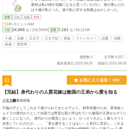
最初は私の姉が花嫁になると思っていたのに、彼が選んだの
は十歳の私だった。彼の私に対する執着はおかしかった。
恋愛
完結
短編
R18
24h.ポイント
49pt
16,069
7,161
位 / 228,589件
位 / 66,314件
小説
恋愛
十歳
花嫁
王太子
王太子妃
貴族
ファンタジー
恋愛
溺愛
執着
異世界
感想数 0
文字数 6,027
最終更新日 2025.08.05
登録日 2025.08.05
11
お気に入り追加
890
【完結】身代わりの人質花嫁は敵国の王弟から愛を知る
夕香里
書籍情報
不義の子としてこれまで虐げられてきたエヴェリ。 戦争回避のため、異母妹シ
ェイラの身代わりとして自国では野蛮な国と呼ばれていた敵国の王弟セルゲイに
嫁ぐことになった。 身代わりが露見しないよう、ひっそり大人しく暮らそうと
決意していたのだが……。 「君を愛することはない」と初日に宣言し、これま
で無関心だった夫がとある出来事によって何故か積極的に迫って来て──？ 優し