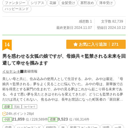
ファンタジー
シリアス
花嫁
金髪受け
寡黙攻め
薄幸受け
ハッピーエンド
感想数 1
文字数 82,739
最終更新日 2024.11.07
登録日 2024.10.12
14
お気に入り追加
271
男を惑わせる女狐の娘ですが、母娘共々監禁される未来を回
避して幸せを掴みます
イセヤ レキ
書籍情報
美しい母と共に、住み込みの使用人として生活する、みや。 みやは最近、「母
娘共々監禁される」夢をよく見ることに悩んでいた。 みやの母は、新華族で占
術を得意とする家門の生まれで、みやの見る夢はこれから起こり得る未来であ
る。 今まで悪い夢を見たときはそれらを変えてきたが、どうにも監禁される夢
だけは消えてくれない。 焦るみやは、長年お世話になった町医者の「斑目家」
から母娘で逃げようとするのだが――？ ※全八話、完結済
恋愛
完結
ｼｮｰﾄｼｮｰﾄ
24h.ポイント
28pt
21,859
9,523
位 / 228,589件
位 / 66,314件
小説
恋愛
恋愛
ハッピーエンド
幼馴染
妖
和風ファンタジー
溺愛
一途