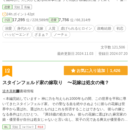
い夫を騙していると心苦しくなりつつも、セルゲイに甘やかされて徐々に惹かれ
恋愛
完結
長編
ていくエヴェリが敵国で幸せになる話。
24h.ポイント
42pt
17,295
7,756
位 / 228,589件
位 / 66,314件
小説
恋愛
溺愛
身代わり
花嫁
人質
虐げられるヒロイン
政略結婚
初恋
ハッピーエンド
ざまぁ？
ノーチェ
文字数 121,506
最終更新日 2024.11.03
登録日 2024.07.20
12
お気に入り追加
1,426
スタインフェルド家の嫁取り 〜花嫁は処女の俺？
波木真帆
書籍情報
＜本編完結しています＞ 神に力を与えられ1000年もの間、この世界を平和に導
いてきたスタインフェルド家。 その聖なる血を絶やさぬように彼らの花嫁は世
界中から選ばれ、選ばれたものはこれを拒否することはできない。 彼らの嫁と
なる条件はただひとつ。 『満18歳の処女のみ』 彼らの花嫁に選ばれた麻宮家の
娘・優里香が自分は処女じゃないと言い出し、双子の兄である爽太が優里香のふ
りをして花嫁になることに……。爽太はバレずにいられるのか……。 イチャラ
BL
完結
ｼｮｰﾄｼｮｰﾄ
R18