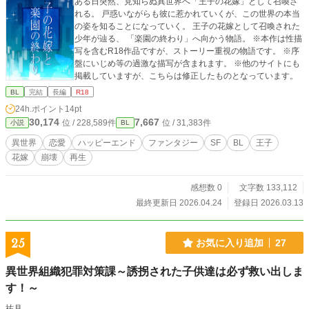
ある日突然、見知らぬ異世界へ「王子の花嫁」として召喚さ
れる。 戸惑いながらも彼に惹かれていくが、この世界の本当
の姿を知ることになっていく。 王子の花嫁として召喚された
少年が辿る、 「楽園の終わり」へ向かう物語。 ※本作は性描
写を含むR18作品ですが、ストーリー重視の物語です。 ※序
盤にいじめ等の過激な描写が含まれます。 ※他のサイトにも
掲載していますが、こちらは修正したものとなっています。
BL
完結
長編
R18
24h.ポイント
14pt
30,174
7,667
位 / 228,589件
位 / 31,383件
小説
BL
異世界
恋愛
ハッピーエンド
ファンタジー
SF
BL
王子
花嫁
崩壊
再生
感想数 0
文字数 133,112
最終更新日 2026.04.24
登録日 2026.03.13
25
お気に入り追加
27
異世界組織犯罪対策課～誘拐された子供達は必ず救い出しま
す！～
祐月