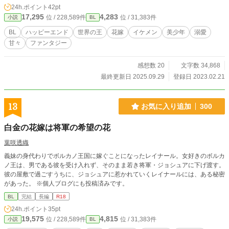
ブハッピーエンド小説です。 R18には※つけます。
24h.ポイント
42pt
17,295
4,283
位 / 228,589件
位 / 31,383件
小説
BL
BL
ハッピーエンド
世界の王
花嫁
イケメン
美少年
溺愛
甘々
ファンタジー
感想数 20
文字数 34,868
最終更新日 2025.09.29
登録日 2023.02.21
13
お気に入り追加
300
白金の花嫁は将軍の希望の花
葉咲透織
義妹の身代わりでボルカノ王国に嫁ぐことになったレイナール。女好きのボルカ
ノ王は、男である彼を受け入れず、そのまま若き将軍・ジョシュアに下げ渡す。
彼の屋敷で過ごすうちに、ジョシュアに惹かれていくレイナールには、ある秘密
があった。 ※個人ブログにも投稿済みです。
BL
完結
長編
R18
24h.ポイント
35pt
19,575
4,815
位 / 228,589件
位 / 31,383件
小説
BL