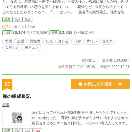
た。 なのに、若君様に一瞬で一目惚れ。 一族の冷たい視線に耐えながら、近づ
いてくる若君様への恋心を膨らませていく。 「花嫁など、最初から決まってい
るのだとしたらどうする？」 「……はい？」 一族若手の絶対君主、強大な能力
者である彼には何か事情があるみたい。 美月の恋が叶うまでのお話。 若君様×
恋愛
完結
長編
美月 無自覚イチャイチャ（させたい） --- 小石 美月/ミツキ、陽奈/ヒナ（双
24h.ポイント
14pt
子） 犀河原 慧十郎/ケイジュウロウ（若君様） 犀河原 累/ルイ（先輩、チャラ
30,174
12,852
位 / 228,589件
位 / 66,314件
小説
恋愛
っぽい） 犀河原 剣/ケン（親戚、ツンっぽい） 犀河原 瑠璃/ルリ（3年生、妖
艶な美女）
学園
恋愛
異能力
妖鬼
身分差
花嫁
片想い
無能力
女主人公
胸キュン
感想数 1
文字数 130,860
最終更新日 2021.05.08
登録日 2020.12.31
27
お気に入り追加
96
俺の嫁成長記
壱婁
政府によって作られた花嫁制度を利用したらとんでもなくか
わいい嫁だった。 可愛い嫁が少女から女性に成るまでと俺の
成長もまとめたエロあま日常記。 ※はR-18表現入ってます。
恋愛
完結
短編
R18