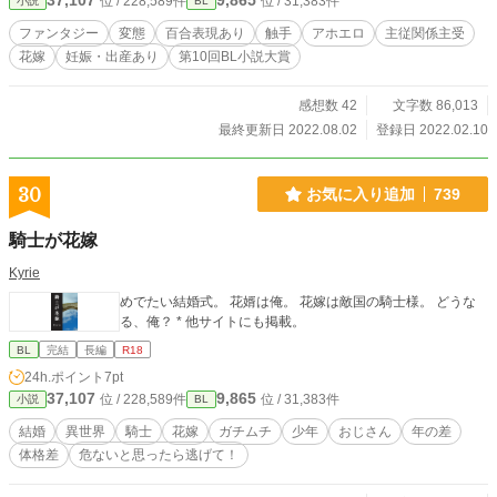
37,107
9,865
位 / 228,589件
位 / 31,383件
小説
BL
ファンタジー
変態
百合表現あり
触手
アホエロ
主従関係主受
花嫁
妊娠・出産あり
第10回BL小説大賞
感想数 42
文字数 86,013
最終更新日 2022.08.02
登録日 2022.02.10
30
お気に入り追加
739
騎士が花嫁
Kyrie
めでたい結婚式。 花婿は俺。 花嫁は敵国の騎士様。 どうな
る、俺？ * 他サイトにも掲載。
BL
完結
長編
R18
24h.ポイント
7pt
37,107
9,865
位 / 228,589件
位 / 31,383件
小説
BL
結婚
異世界
騎士
花嫁
ガチムチ
少年
おじさん
年の差
体格差
危ないと思ったら逃げて！