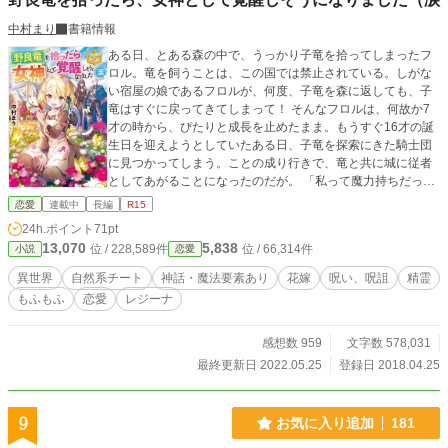
中村まり
書籍情報
ある日、とある森の中で、うっかり子竜を拾ってしまったフ
ロル。竜を飼うことは、この国では禁止されている。しがな
い宿屋の娘であるフロルが、何度、子竜を森に返しても、子
竜はすぐに戻ってきてしまって！ そんなフロルは、何故か7
才の時から、ぴたりと成長を止めたまま。もうすぐ16才の誕
生日を迎えようとしていたある日、子竜を探索にきた騎士団
に見つかってしまう。ことの成り行きで、竜と共に城に従者
としてあがることになったのだが。 「私って魔力持ちだった
んですか？！」 突然判明したフロルの魔力。 宮廷魔道師長ラ
恋愛
連載中
長編
R15
イルの弟子となった頃、フロルの成長が急に始まってしまっ
24h.ポイント
71pt
た。 フロルには、ありとあらゆる動物が懐き、フロルがいる
13,070
5,838
位 / 228,589件
位 / 66,314件
小説
恋愛
場所は草花が溢れるように咲き乱れるが、本人も、周りの人
間も、気がついていないのだったが。 その頃、春の女神の生
異世界
自然系チート
神話・魔法要素あり
花嫁
呪い、呪詛
精霊
まれ変わりを探し求めて、闇の帝王がこちらの世界に災いを
もふもふ
恋愛
レジーナ
もたらし始めて・・・！ 自然系チート能力を持つフロルは、
自分を待ち受ける運命にまだ気がついていないのだった。
感想数 959
文字数 578,031
最終更新日 2022.05.25
登録日 2018.04.25
9
お気に入り追加
181