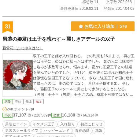
感想数 11
文字数 202,968
最終更新日 2019.02.11
登録日 2017.04.02
31
お気に入り追加
576
男装の姫君は王子を惑わす～麗しきアデールの双子
藤雪花（ふじゆきはな）
双子の王子と姫が入れ替わる。 その約束も16才まで。 再び王
子は王子に、姫は姫に戻ったはずでした。 姫の元には縁談申
し込みが多数寄せられ、悩みます。密かに初恋王子との結婚
を望んでいたのでした。 だけど、姫を迎えに現れた初恋王子
は傲慢な強国王子となっていて。 さらに強国王子が国に連れ
て帰ったのは、妻の姫ではなく、再び王子扮する姫。 そし
て、強国王子のスクールに男として参加することになる。
（強国）王子 × （男装）王子 この恋、成就不可能ではないで
すか？ ※ご感想、大歓迎です！！ ☆表紙の画像は以下で作り
恋愛
完結
長編
R15
ました。EuphälleButterfly さまありがとうございま
24h.ポイント
7pt
す！！！ https://picrew.me/image_maker/336819 Lavörice ar
37,107
16,180
位 / 228,589件
位 / 66,314件
小説
恋愛
no euphälisiese nou ewintezsel. (訳 : 愛しいあの子の横顔)
【報告】 ※エブリスタ小説大賞2021めちゃコミック女性向け
男装ヒロイン
イケメン王子
入れ替り
初恋こじらせ
マンガ原作賞 優秀作品に選ばれました！！(2022.3.28)
男装スクールライフ
ハッピーエンド
青春恋愛
花嫁