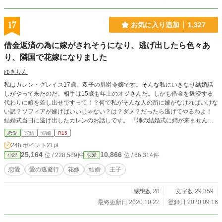
17
お気に入り追加
1,327
借金返済の為に嫁がされそうになり、逃げ出したら色々あ
り、隣国で花嫁になりました
ゆきりん
私はカレン・グレイス17歳。双子の男爵令嬢です。そんな私にいきなり結婚話
しがやって来たのだ。相手は15歳も年上のオジさんだ。しかも借金を返済する
代わりに娘を差し出せですって！？何で私がそんな人の所に嫁がなければいけな
い訳？ソフィアが嫁げばいいじゃない？は？ダメ？だったら逃げてやるわよ！
結婚式当日に逃げ出したカレンのお話しです。 『姉の結婚式に姉が来ません。
どうやら私を身代わりにする方向で話はまとまったみたいです。式の後はどうす
恋愛
完結
短編
R15
るんですか？親族の皆様・・・！？』の姉の話になりますが、前作を読まなくて
24h.ポイント
21pt
も話はわかるように書いていきます。
25,164
10,866
位 / 228,589件
位 / 66,314件
小説
恋愛
恋愛
愛の逃避行
花嫁
結婚
王子
感想数 20
文字数 29,359
最終更新日 2020.10.22
登録日 2020.09.16