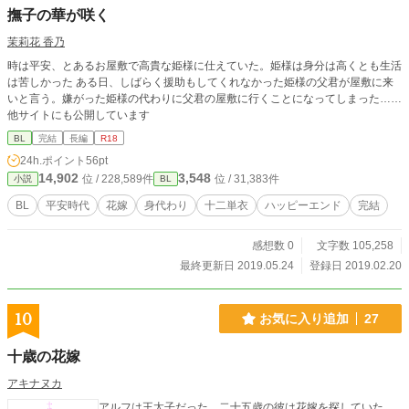
撫子の華が咲く
茉莉花 香乃
時は平安、とあるお屋敷で高貴な姫様に仕えていた。姫様は身分は高くとも生活
は苦しかった ある日、しばらく援助もしてくれなかった姫様の父君が屋敷に来
いと言う。嫌がった姫様の代わりに父君の屋敷に行くことになってしまった……
他サイトにも公開しています
BL
完結
長編
R18
24h.ポイント
56pt
14,902
3,548
位 / 228,589件
位 / 31,383件
小説
BL
BL
平安時代
花嫁
身代わり
十二単衣
ハッピーエンド
完結
感想数 0
文字数 105,258
最終更新日 2019.05.24
登録日 2019.02.20
10
お気に入り追加
27
十歳の花嫁
アキナヌカ
アルフは王太子だった、二十五歳の彼は花嫁を探していた。