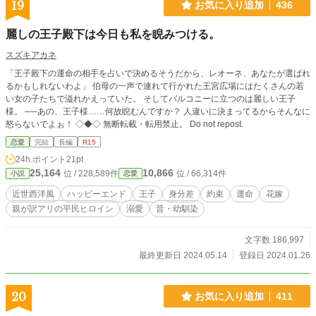
19
お気に入り追加
436
麗しの王子殿下は今日も私を睨みつける。
スズキアカネ
「王子殿下の運命の相手を占いで決めるそうだから、レオーネ、あなたが選ばれ
るかもしれないわよ」 伯母の一声で連れて行かれた王宮広場にはたくさんの若
い女の子たちで溢れかえっていた。 そしてバルコニーに立つのは麗しい王子
様。 ──あの、王子様……何故睨むんですか？ 人違いに決まってるからそんなに
怒らないでよぉ！ ◇◆◇ 無断転載・転用禁止。 Do not repost.
恋愛
完結
長編
R15
24h.ポイント
21pt
25,164
10,866
位 / 228,589件
位 / 66,314件
小説
恋愛
近世西洋風
ハッピーエンド
王子
身分差
約束
運命
花嫁
親が訳アリの平民ヒロイン
溺愛
昔・幼馴染
文字数 186,997
最終更新日 2024.05.14
登録日 2024.01.26
20
お気に入り追加
411