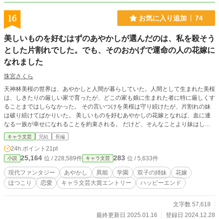
16
お気に入り追加
74
美しいものを好むはずのあやかしが選んだのは、私を殺そう
とした片割れでした。でも、そのおかげで運命の人の花嫁に
なれました
珠宮さくら
天神林美桜の世界は、あやかしと人間が暮らしていた。人間として生まれた美桜
は、しきたりの厳しい家で育ったが、どこの家も娘に生まれた者に特に厳しくす
ることまではしらなかった。 その言いつけを美桜は守り続けたが、片割れの妹
は破り続けてばかりいた。 美しいものを好むあやかしの花嫁となれば、血に連
なる一族が幸せになれることを約束される。 だけど、そんなことより妹はしき
たりのせいで、似合わないもしないものしか着られないことに不満を募らせ、同
キャラ文芸
完結
長編
じ顔の姉がいるせいだと思い込んだことで、とんでもない事が起こってしまう。
24h.ポイント
21pt
25,164
283
位 / 228,589件
位 / 5,633件
小説
キャラ文芸
現代ファンタジー
あやかし
異能
学園
双子の姉妹
花嫁
ほつこり
恋愛
キャラ文芸大賞エントリー
ハッピーエンド
文字数 57,618
最終更新日 2025.01.16
登録日 2024.12.28