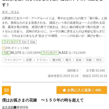
す！
タマ マコト
公爵家の三女ローザ・アーデルハイトは、華やかな姉たちの陰で「家の恥」と疎
まれ、無垢な心のまま追放される。 縁談という名の追放先は――人が恐れる辺
境、霧深き竜の領地。 絶望の果てで彼女は、冷たい銀の瞳を持つ竜の化身・カ
イゼルと出会う。 恐怖の代わりに、ローザの胸に芽生えたのは奇妙な安らぎだ
った。 それはまだ名もなき“始まり”の感情。 ――この出会いが、滅びか救いか
も知らぬままに。
ファンタジー
完結
長編
24h.ポイント
14pt
30,174
4,612
位 / 228,589件
位 / 53,249件
小説
ファンタジー
ファンタジー
恋愛
ドラゴン
魔法戦
魔力
追放
花嫁
領主
感想数 0
文字数 92,948
最終更新日 2025.10.18
登録日 2025.10.18
23
お気に入り追加
408
僕はお狐さまの花嫁 〜１５０年の時を超えて
波木真帆
書籍情報