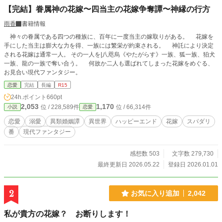
【完結】眷属神の花嫁〜四当主の花嫁争奪譚〜神縁の行方
雨香
書籍情報
神々の眷属である四つの種族に、百年に一度当主の嫁取りがある。 花嫁を
手にした当主は膨大な力を得、一族には繁栄が約束される。 神託により決定
される花嫁は通常一人。 その一人を|八咫烏《やたがらす》一族、狐一族、狛犬
一族、龍の一族で奪い合う。 何故か二人も選ばれてしまった花嫁をめぐる、
お見合い現代ファンタジー。
恋愛
完結
長編
R15
24h.ポイント
660pt
2,053
1,170
位 / 228,589件
位 / 66,314件
小説
恋愛
恋愛
溺愛
異類婚姻譚
異世界
ハッピーエンド
花嫁
スパダリ
番
現代ファンタジー
感想数 503
文字数 279,730
最終更新日 2026.05.22
登録日 2026.01.01
2
お気に入り追加
2,042
私が貴方の花嫁？ お断りします！