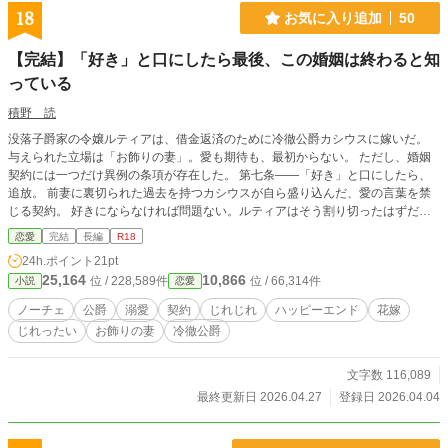
18
お気に入り追加
50
【完結】「好き」と口にしたら最後、この婚姻は終わると知
っている
積野 読
没落子爵家の令嬢ルティアは、借金返済のために冷徹公爵カシウスに嫁いだ。
与えられた立場は「お飾りの妻」。愛も期待も、最初からない。 ただし、婚姻
契約には一つだけ異例の条項が存在した。 第七条——「好き」と口にしたら、
追放。 前妻に裏切られた過去を持つカシウスが自ら盛り込んだ、愛の言葉を禁
じる契約。 好きにならなければ問題ない。ルティアはそう割り切ったはずだっ
た。 けれど、寒い夜に黙って外套をかけてくる背中。 「顔を上げろ」と低く囁
恋愛
完結
長編
R18
く声。 演技のはずの夫婦が、演技では説明できなくなっていく。 声にしたら終
24h.ポイント
21pt
わる。でも、体は嘘をつけない。 好きが喉まで迫り上がるたび、ルティアは唇
25,164
10,866
位 / 228,589件
位 / 66,314件
小説
恋愛
を噛んで耐える。 声を殺した花嫁と、その沈黙が許せない公爵の、じれったす
ぎる契約婚。
ノーチェ
公爵
溺愛
契約
じれじれ
ハッピーエンド
花嫁
じれったい
お飾りの妻
冷徹公爵
文字数 116,089
最終更新日 2026.04.27
登録日 2026.04.04