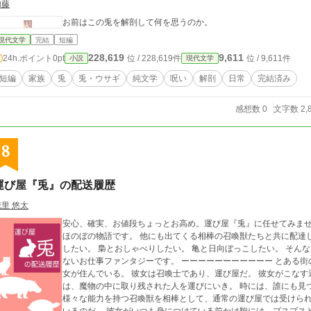
加藤
お前はこの兎を解剖して何を思うのか。
現代文学
完結
短編
228,619
9,611
24h.ポイント
0pt
位 / 228,619件
位 / 9,611件
小説
現代文学
短編
家族
兎
兎・ウサギ
純文学
呪い
解剖
日常
完結済み
感想数 0
文字数 2,
8
運び屋『兎』の配送履歴
花里 悠太
安心、確実、お値段ちょっとお高め。運び屋『兎』に任せてみませんか？ 兎を連れた少女が色々なも
ほのぼの物語です。 他にも出てくる相棒の召喚獣たちと共に配達してまわります。 兎をも
したい。 梟とおしゃべりしたい。 亀と日向ぼっこしたい。 そんな方は是非ご一読を。 転生もチートもロマンスも
ないお仕事ファンタジーです。 ーーーーーーーーーーー とある街の商業ギルド。 その一室にユウヒという名の少
女が住んでいる。 彼女は召喚士であり、運び屋だ。 彼女がこなす運びは、普通の運び屋とはちょっと違う。 時に
は、魔物の中に取り残された人を運びにいき。 時には、誰にも見
様々な能力を持つ召喚獣を相棒として、通常の運び屋では受けら