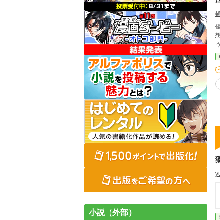
優し
想
y
小説（外部）