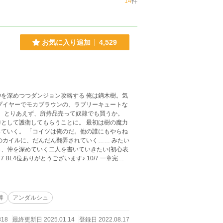
14
件
お気に入り追加
4,529
ダンジョン攻略する 俺は鏑木樹。気
プイヤーでモカブラウンの、ラブリーキュートな
。 とりあえず、所持品売って奴隷でも買うか。
として護衛してもらうことに。 最初は樹の魔力
の誰にもやらね
イルに、だんだん翻弄されていく…… みたい
、仲を深めていく二人を書いていきたい(初心表
わせて同時連載中です。 対抗戦付近のクインシ
棒
アンダルシュ
発行となりました！
818
最終更新日 2025.01.14
登録日 2022.08.17