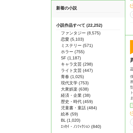
新着の小説
小説作品すべて (22,252)
ファンタジー (8,575)
恋愛 (5,103)
ミステリー (571)
ホラー (755)
SF (1,187)
キャラ文芸 (298)
ライト文芸 (447)
青春 (1,025)
僕
界
現代文学 (753)
大衆娯楽 (638)
トで空も飛べ
経済・企業 (38)
歴史・時代 (459)
児童書・童話 (484)
絵本 (59)
BL (1,020)
ｴｯｾｲ・ﾉﾝﾌｨｸｼｮﾝ (840)