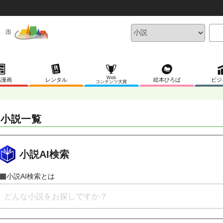
Web
稿漫画
レンタル
絵本ひろば
ビジ
コンテンツ大賞
 小説一覧
小説AI検索
小説AI検索とは