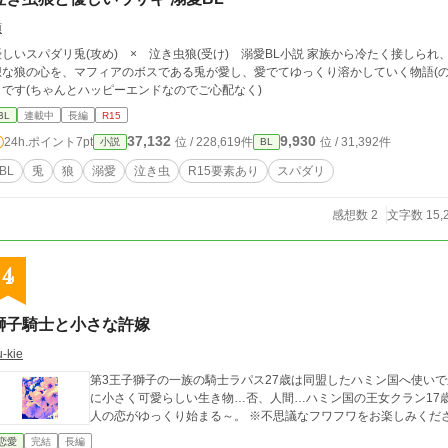
頓
いスパダリ兎(攻め) × 泣き虫狼(受け) 溺愛BL小説 家族から冷たく接しられ、孤独な狼は売られてしまう。 そんな孤独で可哀
な狼の心を、マフィアのボスである兎が愛し、愛でてゆっくり溶かしていく物語(の予定) ※自己満足作品です。 ※受
うです(ちゃんとハッピーエンドなのでご心配なく)
BL
連載中
長編
R15
37,132
9,930
24h.ポイント
7pt
位 / 228,619件
位 / 31,392件
小説
BL
BL
兎
狼
溺愛
泣き虫
R15要素あり
スパダリ
感想数 2
文字数 15,
4
獅子騎士と小さな許嫁
u-kie
第3王子獅子の一族の騎士ラパス27歳は同盟したハミン国へ使い
に小さく可愛らしい生き物…否、人間…ハミン国の王女クラン17歳だった！ ※シリアス？ほのぼ
人の恋がゆっくり始まる～。 ※不思議なフワフワをお楽しみ
恋愛
完結
長編