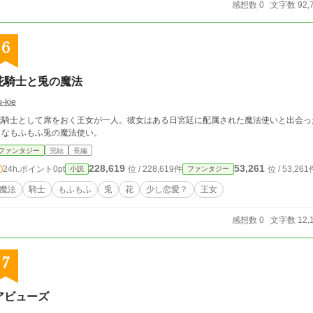
感想数 0
文字数 92,
6
花騎士と兎の魔法
u-kie
花騎士として席をおく王女が一人。彼女はある日宮廷に配属された魔法使いと出会っ
きなもふもふ兎の魔法使い。
ファンタジー
完結
長編
228,619
53,261
24h.ポイント
0pt
位 / 228,619件
位 / 53,261
小説
ファンタジー
魔法
騎士
もふもふ
兎
花
少し恋愛？
王女
感想数 0
文字数 12,
7
アビューズ