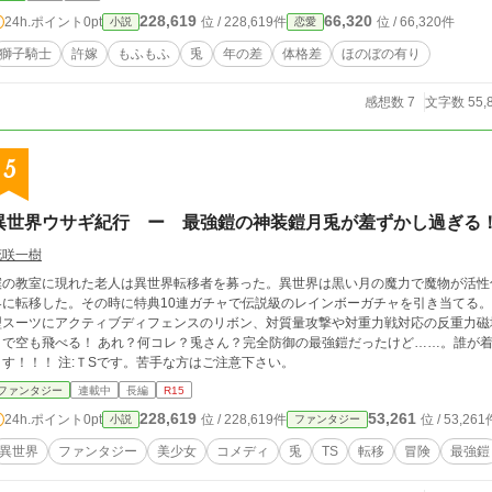
228,619
66,320
24h.ポイント
0pt
位 / 228,619件
位 / 66,320件
小説
恋愛
獅子騎士
許嫁
もふもふ
兎
年の差
体格差
ほのぼの有り
感想数 7
文字数 55,
5
異世界ウサギ紀行 ー 最強鎧の神装鎧月兎が羞ずかし過ぎる
花咲一樹
の教室に現れた老人は異世界転移者を募った。異世界は黒い月の魔力で魔物が活性化しているらしい。 
に転移した。その時に特典10連ガチャで伝説級のレインボーガチャを引き当てる。 神装鎧月兎《しんそうよろいげっと》 完全防
型スーツにアクティブディフェンスのリボン、対質量攻撃や対重力戦対応の反重力磁
る！ あれ？何コレ？兎さん？完全防御の最強鎧だったけど……。誰が着るの？僕？マジでか？クーリングオフお願いし
ます！！！ 注:ＴSです。苦手な方はご注意下さい。
ファンタジー
連載中
長編
R15
228,619
53,261
24h.ポイント
0pt
位 / 228,619件
位 / 53,261
小説
ファンタジー
異世界
ファンタジー
美少女
コメディ
兎
TS
転移
冒険
最強鎧