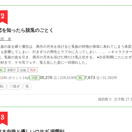
2
恋を知ったら脱兎のごとく
如月 永
兎族の血を継ぐ優生は、満月の月光を浴びると兎族の特徴が身体に表れてしまう体質
も影響してしまい、行きずりの男性とラブホに入ってしまい……。 ＜キャラクター覚書＞ ●兎山優生（とやまゆうせい）： ２２
歳。兎族の血を引き、満月の月光を浴びた時だけ兎人化する。 ●古谷和輝(こたにかず
が好きで、ケモ耳フェチ。兎人化した姿に一目惚れした。
BL
連載中
短編
R18
30,276
7,673
24h.ポイント
14pt
位 / 228,619件
位 / 31,392件
小説
BL
BL
♡喘ぎ
兎
感想数 0
文字数 27,
3
泣き虫狼と優しいウサギ 溺愛BL