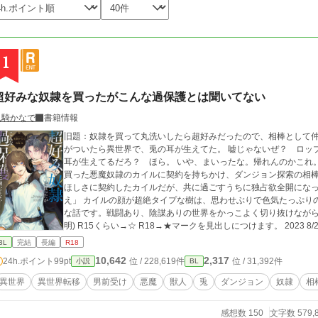
1
超好みな奴隷を買ったがこんな過保護とは聞いてない
兎騎かなで
書籍情報
旧題：奴隷を買って丸洗いしたら超好みだったので、相棒として仲を深めつつ
がついたら異世界で、兎の耳が生えてた。 嘘じゃないぜ？ ロッ
耳が生えてるだろ？ ほら。 いや、まいったな。帰れんのかこれ
買った悪魔奴隷のカイルに契約を持ちかけ、ダンジョン探索の相棒
ほしさに契約したカイルだが、共に過ごすうちに独占欲全開になっていく。 「コイツは俺のだ。他
え」 カイルの顔が超絶タイプな樹は、思わせぶりで色気たっぷりのカ
な話です。戦闘あり、陰謀ありの世界をかっこよく切り抜けながら
明) R15くらい→☆ R18→★マークを見出しにつけます。 2023 8/27 BL4位ありがとうございます♪ 10/7 一章完結
しました！ 二章も続けて連載します！ 11/8スピンオフ作品「新婚約者は苦手な狼獣人！？ 〜婚約破棄をがんば
BL
完結
長編
R18
りたいのに、溺愛してきて絆されそうです」も、本編と時系列をあ
10,642
2,317
24h.ポイント
99pt
位 / 228,619件
位 / 31,392件
小説
BL
ー視点がたっぷり読めます！ エイダンとセルジュのスピンオフ「のんびり屋の熊獣人は、ツンデレ猫獣人を可愛が
りたくてしょうがない」もよろしくお願いします。 11/27 スピンオフ完結しました！ 11/30本編完結済み、番外編
異世界
異世界転移
男前受け
悪魔
獣人
兎
ダンジョン
奴隷
相
を投稿中！ 2024/2/11第四章開始しました。 2024/2/13書籍
感想数 150
文字数 579,