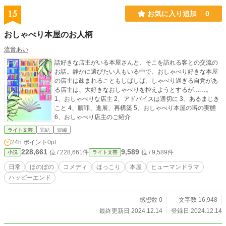
15
お気に入り追加
0
おしゃべり本屋のお人柄
流音あい
話好きな店主がいる本屋さんと、そこを訪れる客との交流の
お話。静かに選びたい人もいる中で、おしゃべり好きな本屋
の店主は疎まれることもしばしば。しゃべり過ぎる自覚があ
る店主は、大好きなおしゃべりを控えようとするが……。
1、おしゃべりな店主 2、アドバイスは適切に 3、あるまじき
こと 4、贖罪、進展、再構築 5、おしゃべり本屋の噂の実態
6、おしゃべり店主のご紹介
ライト文芸
完結
短編
24h.ポイント
0pt
228,661
9,589
位 / 228,661件
位 / 9,589件
小説
ライト文芸
日常
ほのぼの
コメディ
ほっこり
本屋
ヒューマンドラマ
ハッピーエンド
感想数 0
文字数 16,948
最終更新日 2024.12.14
登録日 2024.12.14