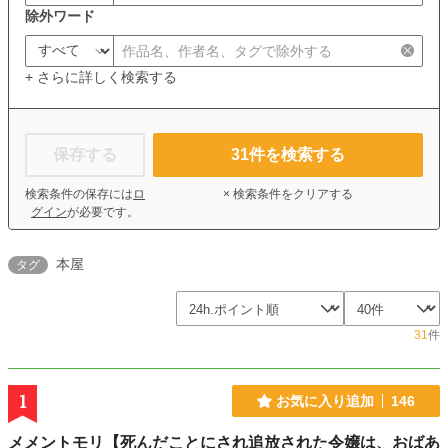
除外ワード
+ さらに詳しく検索する
保存する
31
件を検索する
検索条件の保存には
ロ
× 検索条件をクリアする
グイン
が必要です。
本屋
タグ
31
件
1
お気に入り追加
146
メメントモリ【死んだことにされ追放された令嬢は、おばあ