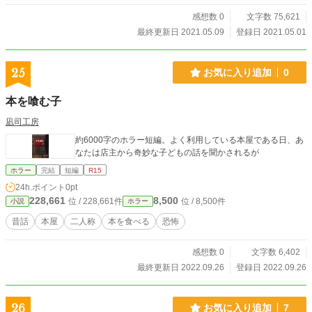
感想数 0
文字数 75,621
最終更新日 2021.05.09
登録日 2021.05.01
25
お気に入り追加
0
本を喰む子
凪司工房
約6000字のホラー短編。よく利用している本屋である日、あ
なたは店主から奇妙な子どもの話を聞かされるが
ホラー
完結
短編
R15
24h.ポイント
0pt
228,661
8,500
位 / 228,661件
位 / 8,500件
小説
ホラー
昔話
本屋
二人称
本を食べる
恐怖
感想数 0
文字数 6,402
最終更新日 2022.09.26
登録日 2022.09.26
26
お気に入り追加
7