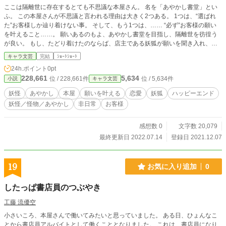
ここは隔離世に存在するとても不思議な本屋さん。 名を「あやかし書堂」とい
ふ。 この本屋さんが不思議と言われる理由は大きく2つある。 1つは、“選ばれ
た”お客様しか辿り着けない事。 そして、もう1つは、…… “必ず”お客様の願い
を叶えること……。 願いあるのもよ、あやかし書堂を目指し、隔離世を彷徨う
が良い。 もし、たどり着けたのならば、店主である妖狐が願いを聞き入れ、叶
える手助けをしてくれるだろう。 だが、願いを叶えて幸せになれるか、なれな
キャラ文芸
完結
ｼｮｰﾄｼｮｰﾄ
いかは本人次第だ。 あくまで「あやかし書堂」は願いを叶えるだけであ
24h.ポイント
0pt
る……。
228,661
5,634
位 / 228,661件
位 / 5,634件
小説
キャラ文芸
妖怪
あやかし
本屋
願いを叶える
恋愛
妖狐
ハッピーエンド
妖怪／怪物／あやかし
非日常
お客様
感想数 0
文字数 20,079
最終更新日 2022.07.14
登録日 2021.12.07
19
お気に入り追加
0
したっぱ書店員のつぶやき
工藤 流優空
小さいころ、本屋さんで働いてみたいと思っていました。 ある日、ひょんなこ
とから書店員アルバイトとして働くこととなりました。 これは、書店員になり