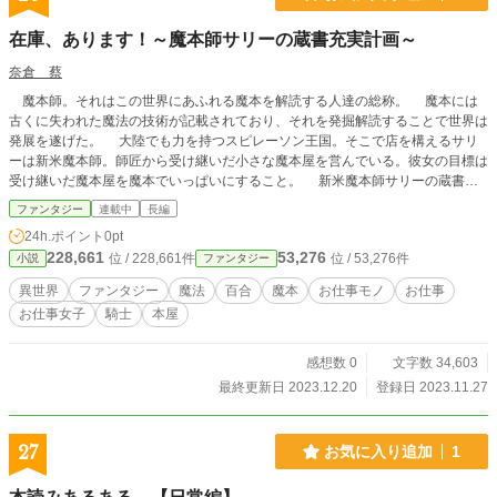
在庫、あります！～魔本師サリーの蔵書充実計画～
奈倉 蔡
魔本師。それはこの世界にあふれる魔本を解読する人達の総称。 魔本には
古くに失われた魔法の技術が記載されており、それを発掘解読することで世界は
発展を遂げた。 大陸でも力を持つスピレーソン王国。そこで店を構えるサリ
ーは新米魔本師。師匠から受け継いだ小さな魔本屋を営んでいる。彼女の目標は
受け継いだ魔本屋を魔本でいっぱいにすること。 新米魔本師サリーの蔵書充
実計画が今始まる！
ファンタジー
連載中
長編
24h.ポイント
0pt
228,661
53,276
位 / 228,661件
位 / 53,276件
小説
ファンタジー
異世界
ファンタジー
魔法
百合
魔本
お仕事モノ
お仕事
お仕事女子
騎士
本屋
感想数 0
文字数 34,603
最終更新日 2023.12.20
登録日 2023.11.27
27
お気に入り追加
1