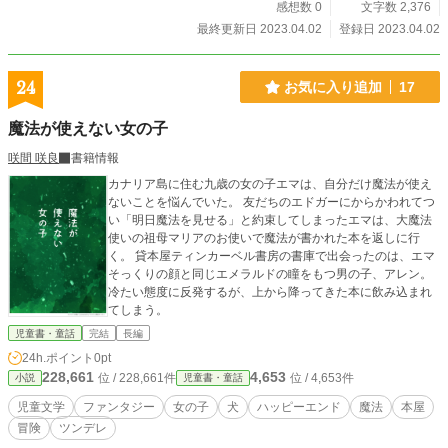
感想数 0
文字数 2,376
最終更新日 2023.04.02
登録日 2023.04.02
24
お気に入り追加
17
魔法が使えない女の子
咲間 咲良
書籍情報
カナリア島に住む九歳の女の子エマは、自分だけ魔法が使え
ないことを悩んでいた。 友だちのエドガーにからかわれてつ
い「明日魔法を見せる」と約束してしまったエマは、大魔法
使いの祖母マリアのお使いで魔法が書かれた本を返しに行
く。 貸本屋ティンカーベル書房の書庫で出会ったのは、エマ
そっくりの顔と同じエメラルドの瞳をもつ男の子、アレン。
冷たい態度に反発するが、上から降ってきた本に飲み込まれ
てしまう。
児童書・童話
完結
長編
24h.ポイント
0pt
228,661
4,653
位 / 228,661件
位 / 4,653件
小説
児童書・童話
児童文学
ファンタジー
女の子
犬
ハッピーエンド
魔法
本屋
冒険
ツンデレ