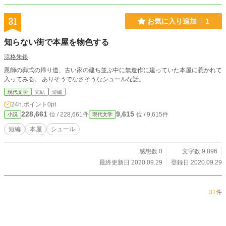
31
お気に入り追加
1
知らない街で本屋を物色する
涼格朱銀
恩師の葬式の帰り道、古い家の建ち並ぶ中に無造作に建っていた本屋に惹かれて
入ってみる。 ありそうでなさそうなシュールな話。
現代文学
完結
短編
24h.ポイント
0pt
228,661
9,615
位 / 228,661件
位 / 9,615件
小説
現代文学
短編
本屋
シュール
感想数 0
文字数 9,896
最終更新日 2020.09.29
登録日 2020.09.29
31
件