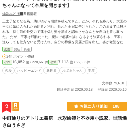
ちゃんになって本屋を開きます】
編端みどり
書籍情報
王太子妃となる為、幼い頃から研鑽を積んできた。だが、それも終わり。大国の
皇女に気に入られた婚約者と別れ、死ねと王妃に告げられた。このままでは殺さ
れる、持ち前の外交力で死を偽り姿を消すと認めさせなんとか自由を勝ち取っ
た。 だが、王家は残酷だった。魔法で老婆の姿になるよう強要される。王家に
逆らっても仕方ないと受け入れ、自分の葬儀を見届け国を出た。姿が老婆なだけ
で寿命は残っているのだから楽しくやろうと割り切り、本屋を始めることにし
恋愛
完結
長編
た。知らないうちに婚約者を奪い取った皇女の兄と親しくなり、おばあちゃんと
24h.ポイント
49pt
孫みたいな関係に。 十七歳のおばあちゃんライフ、開幕！ 今回は予約投稿で不
16,052
7,113
位 / 228,661件
位 / 66,336件
小説
恋愛
在がちのため、感想欄はオフにしています。文庫発売をきっかけに創作の感覚が
戻り、完結まで書き上がっていますので安心して読んでいただけたら嬉しいで
恋愛
ハッピーエンド
異世界
おばあちゃん
本屋
す。
文字数 79,618
最終更新日 2026.06.18
登録日 2026.05.10
2
お気に入り追加
168
中町通りのアトリエ書房 水彩絵師と不器用小説家、世話焼
き白うさぎ