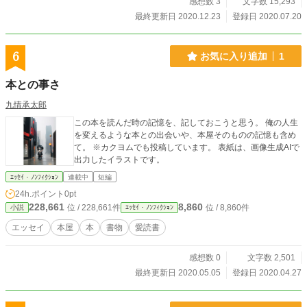
感想数 3
文字数 15,293
最終更新日 2020.12.23
登録日 2020.07.20
6
お気に入り追加
1
本との事さ
九情承太郎
この本を読んだ時の記憶を、記しておこうと思う。 俺の人生
を変えるような本との出会いや、本屋そのものの記憶も含め
て。 ※カクヨムでも投稿しています。 表紙は、画像生成AIで
出力したイラストです。
ｴｯｾｲ・ﾉﾝﾌｨｸｼｮﾝ
連載中
短編
24h.ポイント
0pt
228,661
8,860
位 / 228,661件
位 / 8,860件
小説
ｴｯｾｲ・ﾉﾝﾌｨｸｼｮﾝ
エッセイ
本屋
本
書物
愛読書
感想数 0
文字数 2,501
最終更新日 2020.05.05
登録日 2020.04.27