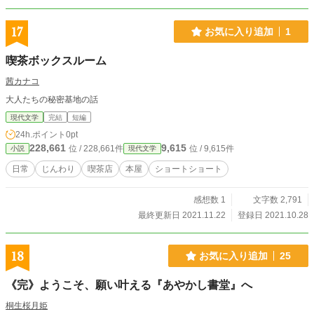
ユーシアは、慎重に少しずつコッソリと、ボス戦に突入す
る。 １０％の力で。 外見が、巨乳のスーパーヒロインの
姿で。 適当に現代と被っている異世界リチタマで展開す
17
お気に入り追加
1
る、チープでアバウトでハート激盛りな、少年忍者のサブカ
ル冒険活劇、ここに開幕！！ ※他の小説投稿サイトでも連
喫茶ボックスルーム
載しています。 表紙は、画像生成AIで出力したイラストで
す。
茜カナコ
大人たちの秘密基地の話
現代文学
完結
短編
24h.ポイント
0pt
228,661
9,615
位 / 228,661件
位 / 9,615件
小説
現代文学
日常
じんわり
喫茶店
本屋
ショートショート
感想数 1
文字数 2,791
最終更新日 2021.11.22
登録日 2021.10.28
18
お気に入り追加
25
《完》ようこそ、願い叶える『あやかし書堂』へ
桐生桜月姫