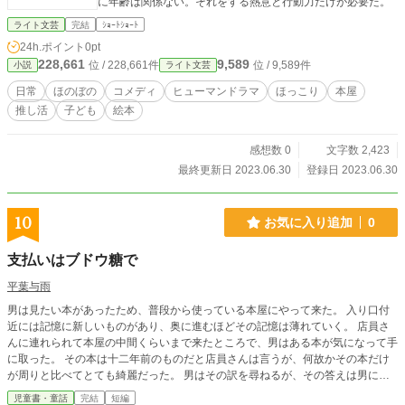
に年齢は関係ない。それをする熱意と行動力だけが必要だ。
ライト文芸
完結
ｼｮｰﾄｼｮｰﾄ
24h.ポイント
0pt
228,661
9,589
位 / 228,661件
位 / 9,589件
小説
ライト文芸
日常
ほのぼの
コメディ
ヒューマンドラマ
ほっこり
本屋
推し活
子ども
絵本
感想数 0
文字数 2,423
最終更新日 2023.06.30
登録日 2023.06.30
10
お気に入り追加
0
支払いはブドウ糖で
平葉与雨
男は見たい本があったため、普段から使っている本屋にやって来た。 入り口付
近には記憶に新しいものがあり、奥に進むほどその記憶は薄れていく。 店員さ
んに連れられて本屋の中間くらいまで来たところで、男はある本が気になって手
に取った。 その本は十二年前のものだと店員さんは言うが、何故かその本だけ
が周りと比べてとても綺麗だった。 男はその訳を尋ねるが、その答えは男にと
って意外なものだった……。 ◆こちらは2023年3月1日にカクヨムにて投稿した
児童書・童話
完結
短編