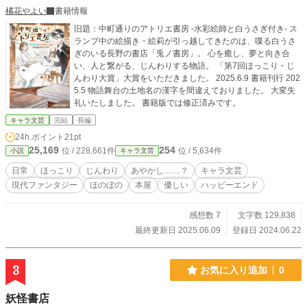
橘花やよい
書籍情報
旧題：中町通りのアトリエ書房 -水彩絵師と白うさぎ付き- ス
ランプ中の絵描き・絵莉が引っ越してきたのは、喋る白うさ
ぎのいる長野の書店「兎ノ書房」。 心を癒し、夢と向き合
い、人と繋がる、じんわりする物語。 「第7回ほっこり・じ
んわり大賞」大賞をいただきました。 2025.6.9 書籍刊行 202
5.5 物語舞台の土地名の漢字を間違えておりました。 大変失
礼いたしました。 書籍版では修正済みです。
キャラ文芸
完結
長編
24h.ポイント
21pt
25,169
254
位 / 228,661件
位 / 5,634件
小説
キャラ文芸
日常
ほっこり
じんわり
あやかし……？
キャラ文芸
現代ファンタジー
ほのぼの
本屋
優しい
ハッピーエンド
感想数 7
文字数 129,838
最終更新日 2025.06.09
登録日 2024.06.22
3
お気に入り追加
0
妖怪書店