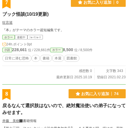
7
お気に入り追加
0
ブック怪談(10/19更新)
狂言巡
『本』がテーマのホラー超短編集です。
ホラー
連載中
ｼｮｰﾄｼｮｰﾄ
24h.ポイント
0pt
228,661
8,500
位 / 228,661件
位 / 8,500件
小説
ホラー
日常に潜む恐怖
本
書籍
本屋
図書館
感想数 0
文字数 343
最終更新日 2025.10.19
登録日 2021.02.23
8
お気に入り追加
74
戻るなんて選択肢はないので、絶対魔法使いの弟子になって
みせます。
井藤 美樹
書籍情報