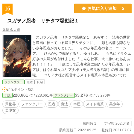
16
お気に入り追加
5
スガヲノ忍者 リチタマ騒動記１
九情承太郎
スガヲノ忍者 リチタマ騒動記１ あらすじ 読者の世界
と適当に被っている異世界リチタマに、 顔も名前も隠さな
い少年忍者がおりました。 その少年忍者の名は、ユーシ
ア。 ひらがなで表記すると、ゆうしあ。 もろにドラクエ
好きの夫婦が名付けました 「こんな仕事、大っ嫌いだあああ
あ！！！！」 十歳にして忍者稼業に飽きた少年忍者ユーシ
アは、はぐれ皇女ユリアナ様（美人野良政治家）の護衛に転
職。 ユリアナ様が経営するメイド喫茶＆本屋も次いでに守
るうちに、新たなる美少女キャラとの出会い＆要らん敵キャ
ファンタジー
完結
長編
ラとの戦いを経て、ユーシアは大人の階段を登っていく（い
24h.ポイント
0pt
え、深い意味はありません）。 過剰防衛で余計な損害を出
228,661
53,276
位 / 228,661件
位 / 53,276件
小説
ファンタジー
しつつも、娯楽街アキュハヴァーラ全体を守る少年忍者とし
て活躍していくユーシアは、新興のカルト宗教団体の恨みを
異世界
ファンタジー
忍者
魔法
本屋
メイド喫茶
美少年
買って人質を取られ、窮地に陥る。 敵のアジトに殴り込も
美少女
うとするユーシアに、ユリアナ様は世にも傍迷惑な変身アイ
テムを貸し与える。 聖雷剣クロウ。 電撃系最強の魔人フ
ォームに変身可能だが、加減を間違えれば娯楽街アキュハヴ
感想数 1
文字数 202,048
ァーラの電気機器が全て破壊される聖雷剣クロウを渡された
最終更新日 2022.09.25
登録日 2021.07.07