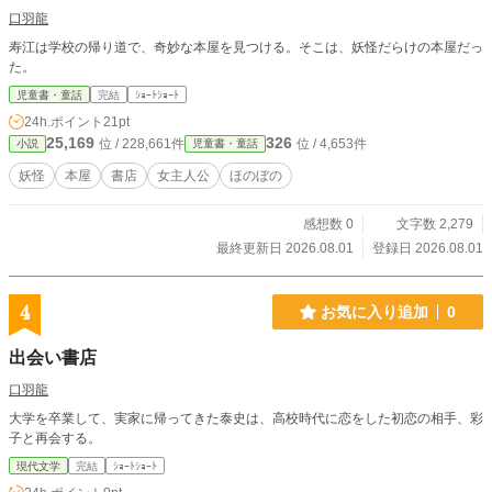
口羽龍
寿江は学校の帰り道で、奇妙な本屋を見つける。そこは、妖怪だらけの本屋だっ
た。
児童書・童話
完結
ｼｮｰﾄｼｮｰﾄ
24h.ポイント
21pt
25,169
326
位 / 228,661件
位 / 4,653件
小説
児童書・童話
妖怪
本屋
書店
女主人公
ほのぼの
感想数 0
文字数 2,279
最終更新日 2026.08.01
登録日 2026.08.01
4
お気に入り追加
0
出会い書店
口羽龍
大学を卒業して、実家に帰ってきた泰史は、高校時代に恋をした初恋の相手、彩
子と再会する。
現代文学
完結
ｼｮｰﾄｼｮｰﾄ