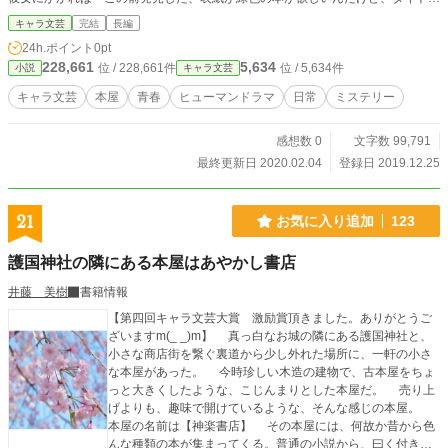
分かる？」系のおなじみの質問はもちろんのこと「最近のラノベでおすすめの本
キャラ文芸
完結
長編
はある？」「一番売れている本が欲しい」的な注文や「息子に本を読ませたいん
24h.ポイント
0pt
だけど、どんな本がいいと思う？」「こういうジャンルが読みたいんだけど、最
228,661
5,634
位 / 228,661件
位 / 5,634件
小説
キャラ文芸
初に読むならどれがおすすめ？」といった困った質問も容易く解決される。 こ
れは、本屋さんでソムリエをする本庄翼と、彼女のもとに相談に来る、多種多様
キャラ文芸
本屋
青春
ヒューマンドラマ
日常
ミステリー
な相談客、そして――元相談客で、彼女を追いかけて水月書店で働きだした、何
のとりえもない「僕」の物語だ。
感想数 0
文字数 99,791
最終更新日 2020.02.04
登録日 2019.12.25
21
お気に入り追加
123
護国神社の隣にある本屋はあやかし書店
井藤 美樹
書籍情報
【第四回キャラ文芸大賞 激励賞頂きました。ありがとうご
ざいますm(_ _)m】 真っ白なお城の隣にある護国神社と、
小さな商店街を繋ぐ裏道から少し外れた場所に、一軒の小さ
な本屋があった。 今時珍しい木造の建物で、古本屋をちょ
っと大きくしたような、こじんまりとした本屋だ。 売り上
げよりも、趣味で開けているような、そんな感じの本屋。
本屋の名前は【神楽書店】 その本屋には、何故か昔から色
んな種類の本が集まってくる。普通の小説から、曰く付きの