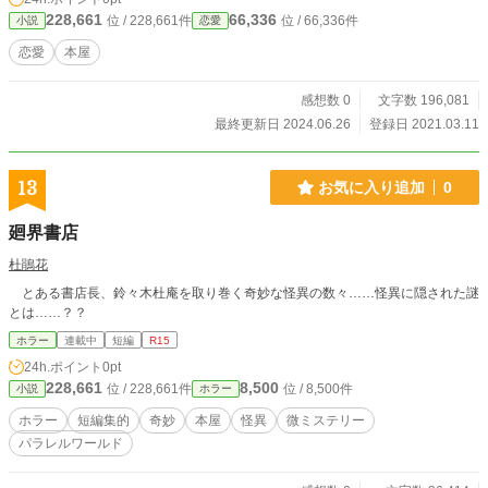
228,661
66,336
位 / 228,661件
位 / 66,336件
小説
恋愛
恋愛
本屋
感想数 0
文字数 196,081
最終更新日 2024.06.26
登録日 2021.03.11
13
お気に入り追加
0
廻界書店
杜鵑花
とある書店長、鈴々木杜庵を取り巻く奇妙な怪異の数々……怪異に隠された謎
とは……？？
ホラー
連載中
短編
R15
24h.ポイント
0pt
228,661
8,500
位 / 228,661件
位 / 8,500件
小説
ホラー
ホラー
短編集的
奇妙
本屋
怪異
微ミステリー
パラレルワールド