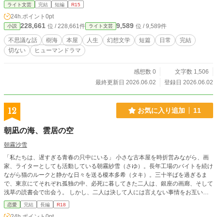
でいた人生。 しかし、その世界にはどこか不思議な違和感が
ライト文芸
完結
短編
R15
あった――。 人生に疲れた男と、森の奥に現れる不思議な本
24h.ポイント
0pt
屋。 少し切なく、少し優しい幻想文学短編。
228,661
9,589
位 / 228,661件
位 / 9,589件
小説
ライト文芸
不思議な話
樹海
本屋
人生
幻想文学
短篇
日常
完結
切ない
ヒューマンドラマ
感想数 0
文字数 1,506
最終更新日 2026.06.02
登録日 2026.06.02
12
お気に入り追加
11
朝凪の海、雲居の空
朝霧沙雪
「私たちは、遅すぎる青春の只中にいる」 小さな古本屋を時折営みながら、画
家、ライターとしても活動している朝霧紗雪（さゆ）。長年工場のバイトを続け
ながら猫のルークと静かな日々を送る榎本多希（タキ）。三十半ばを過ぎるま
で、東京にてそれぞれ孤独の中、必死に暮してきた二人は、銀座の画廊、そして
浅草の読書会で出会う。 しかし、二人は決して人には言えない事情をお互いに
抱えていた・・・・。不器用ながらも近づく二人に、疫病、そして貧困と周囲の
恋愛
完結
長編
R18
身勝手が巻き起こす事件が降りかかってゆく・・・。
24h.ポイント
0pt