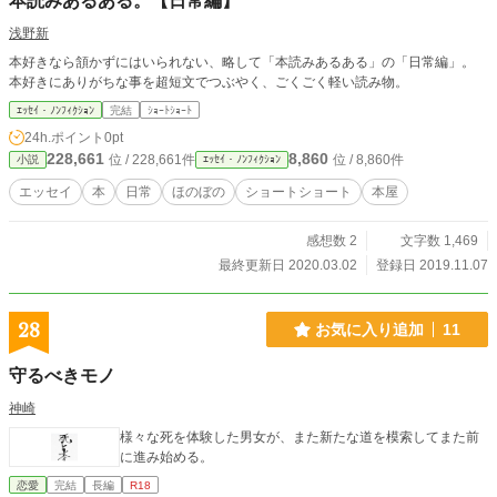
本読みあるある。【日常編】
浅野新
本好きなら頷かずにはいられない、略して「本読みあるある」の「日常編」。
本好きにありがちな事を超短文でつぶやく、ごくごく軽い読み物。
ｴｯｾｲ・ﾉﾝﾌｨｸｼｮﾝ
完結
ｼｮｰﾄｼｮｰﾄ
24h.ポイント
0pt
228,661
8,860
位 / 228,661件
位 / 8,860件
小説
ｴｯｾｲ・ﾉﾝﾌｨｸｼｮﾝ
エッセイ
本
日常
ほのぼの
ショートショート
本屋
感想数 2
文字数 1,469
最終更新日 2020.03.02
登録日 2019.11.07
28
お気に入り追加
11
守るべきモノ
神崎
様々な死を体験した男女が、また新たな道を模索してまた前
に進み始める。
恋愛
完結
長編
R18