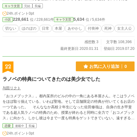
本まで。色々だ。 さぁ、今日も一冊の本が持ち込まれた。
キャラ文芸
完結
長編
十九歳になったばかりの神谷裕樹が、見えない相棒と居候
24h.ポイント
0pt
している付喪神と共に、本に秘められた様々な想いに触れな
228,661
5,634
位 / 228,661件
位 / 5,634件
小説
キャラ文芸
がら成長し、悪戦苦闘しながらも、頑張って本屋を切り盛り
していく物語。
切ない
ほのぼの
日常
本屋
あやかし
付喪神
死神
女主人公
感想数 3
文字数 108,396
最終更新日 2020.01.31
登録日 2019.07.20
22
お気に入り追加
0
ラノベの特典についてきたのは美少女でした
与田リクト
「おコメブックス」。都内某所のビルの中の一角にある本屋さん。そこはラノベ
をほぼ取り揃えている、いわば聖地。そして店舗限定の特典が付いてくるお店の
一つであった。 そんななか高校２年生になった佐田修哉は、自身の生き甲斐
である超人気ラノベの特典のため、授業が終わると同時に全力で「おコメブック
ス」に向かう。しかし彼は今まで一度も特典をゲットできていない。遠すぎるの
だ。学校から２時間もかかる。 しかし毎度のごとく彼がしょんぼりする姿を
恋愛
連載中
長編
見つめる、本当に可愛い店員さんがいて……
24h.ポイント
0pt