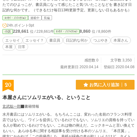
たてのひよっこが、書店員になって感じたこと気づいたことなどを 書き記す日
記的な何かです。（できるだけ毎日13時更新予定。更新しない日もあるかも）
ｴｯｾｲ・ﾉﾝﾌｨｸｼｮﾝ
連載中
長編
24h.ポイント
0pt
228,661
8,860
位 / 228,661件
位 / 8,860件
小説
ｴｯｾｲ・ﾉﾝﾌｨｸｼｮﾝ
エッセイ
エッセイ？
書店員
日記的な何か
つぶやき
本屋さん
本屋
日常
感想数 0
文字数 3,350
最終更新日 2020.04.14
登録日 2020.04.08
20
お気に入り追加
5
本屋さんにソムリエがいる、ということ
玄武聡一郎
書籍情報
水月書店にはソムリエがいる。 もちろんここは、変わった名前のフランス料理
店ではないし、ワインを提供しているわけでもない。ソムリエの資格を持ってい
る人が勤めているわけでもない。これは物の例えだ。ニックネームと言い換えて
もいい。 あらゆる本に関する相談事を受け付ける本のソムリエ、「本庄翼」。
彼女にかかれば「この前発売した、表紙が緑色の本が欲しいんだけど、タイトル