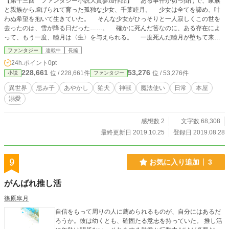
【第十三回 ファンタジー小説大賞参加作品】 ある事件が切っ掛けで、家族
と親族から虐げられて育った孤独な少女、千葉睦月。 少女は全てを諦め、叶
わぬ希望を抱いて生きていた。 そんな少女がひっそりと一人寂しくこの世を
去ったのは、雪が降る日だった……。 確かに死んだ筈なのに、ある存在によ
って、もう一度、睦月は〈生〉を与えられる。 一度死んだ睦月が堕ちて来た
世界は【常世】と呼ばれる、あやかしが棲む世界。 それが、睦月の冒険の始
ファンタジー
連載中
長編
まりだった。 人間は睦月と睦月を助け保護した「なんでも本屋」の店主、伊
24h.ポイント
0pt
織だけ。 伊織は睦月を本来住む日本に帰そうと考えていた。 もう一度、あ
228,661
53,276
位 / 228,661件
位 / 53,276件
小説
ファンタジー
の生活に戻るなんて考えられない。なら、行動するしかないよね。 心に深い
傷を持つ少女が、本屋で働きながら、人でない存在に出会い、彼らの優しさに触
異世界
忌み子
あやかし
狛犬
神獣
魔法使い
日常
本屋
れ癒されていくお話です。
溺愛
感想数 2
文字数 68,308
最終更新日 2019.10.25
登録日 2019.08.28
9
お気に入り追加
3
がんばれ推し活
篠原皐月
自信をもって周りの人に薦められるものが、自分にはあるだ
ろうか。彼は幼くとも、確固たる意志を持っていた。 推し活