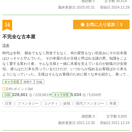
感想数 0
文字数 36,414
最終更新日 2025.05.31
登録日 2024.12.29
14
お気に入り追加
3
不完全な古本屋
瑳来
時代は令和。 都会でもなく田舎でもなく、何の変哲もない街並みにその古本屋
はひっそりと佇んでいた。 その本屋の主が主様と呼ばれる謎の男。知識をこよ
なく愛する変わり者。 そんな主様と一緒に本屋を支えているのが妖狐の少女琥
珀。 彼らはただ本を売っているだけだが、いつからか悩めるお客様ばかり来る
ようになっていった。主様はそんなお客様のために様々な本を紹介し、救ってき
た。 だから、今日も主様は悩めるお客様のためにオススメの本を紹介していく
キャラ文芸
連載中
短編
のであった。
24h.ポイント
0pt
228,661
5,634
位 / 228,661件
位 / 5,634件
小説
キャラ文芸
日常
ファンタジー
コメディ
妖怪
現代ファンタジー
本屋
感想数 0
文字数 6,605
最終更新日 2021.12.30
登録日 2021.12.24