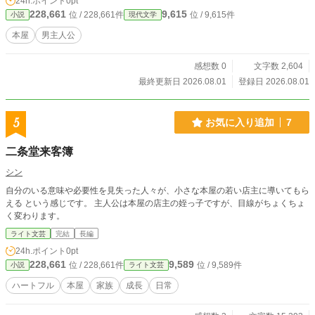
24h.ポイント
0pt
228,661
9,615
位 / 228,661件
位 / 9,615件
小説
現代文学
本屋
男主人公
感想数 0
文字数 2,604
最終更新日 2026.08.01
登録日 2026.08.01
5
お気に入り追加
7
二条堂来客簿
シン
自分のいる意味や必要性を見失った人々が、小さな本屋の若い店主に導いてもら
える という感じです。 主人公は本屋の店主の姪っ子ですが、目線がちょくちょ
く変わります。
ライト文芸
完結
長編
24h.ポイント
0pt
228,661
9,589
位 / 228,661件
位 / 9,589件
小説
ライト文芸
ハートフル
本屋
家族
成長
日常