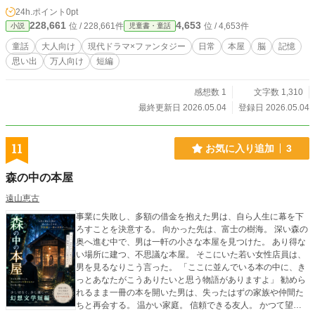
短編です。
24h.ポイント
0pt
228,661
4,653
位 / 228,661件
位 / 4,653件
小説
児童書・童話
童話
大人向け
現代ドラマ×ファンタジー
日常
本屋
脳
記憶
思い出
万人向け
短編
感想数 1
文字数 1,310
最終更新日 2026.05.04
登録日 2026.05.04
11
お気に入り追加
3
森の中の本屋
遠山恵古
事業に失敗し、多額の借金を抱えた男は、自ら人生に幕を下
ろすことを決意する。 向かった先は、富士の樹海。 深い森の
奥へ進む中で、男は一軒の小さな本屋を見つけた。 あり得な
い場所に建つ、不思議な本屋。 そこにいた若い女性店員は、
男を見るなりこう言った。 「ここに並んでいる本の中に、き
っとあなたがこうありたいと思う物語がありますよ」 勧めら
れるまま一冊の本を開いた男は、失ったはずの家族や仲間た
ちと再会する。 温かい家庭。 信頼できる友人。 かつて望ん