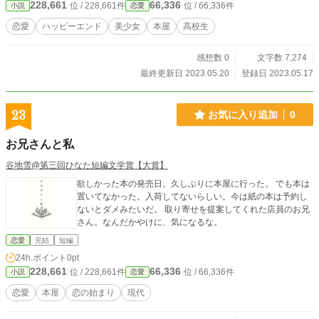
228,661
66,336
位 / 228,661件
位 / 66,336件
小説
恋愛
恋愛
ハッピーエンド
美少女
本屋
高校生
感想数 0
文字数 7,274
最終更新日 2023.05.20
登録日 2023.05.17
23
お気に入り追加
0
お兄さんと私
谷地雪@第三回ひなた短編文学賞【大賞】
欲しかった本の発売日。久しぶりに本屋に行った。 でも本は
置いてなかった。入荷してないらしい。今は紙の本は予約し
ないとダメみたいだ。 取り寄せを提案してくれた店員のお兄
さん。なんだかやけに、気になるな。
恋愛
完結
短編
24h.ポイント
0pt
228,661
66,336
位 / 228,661件
位 / 66,336件
小説
恋愛
恋愛
本屋
恋の始まり
現代