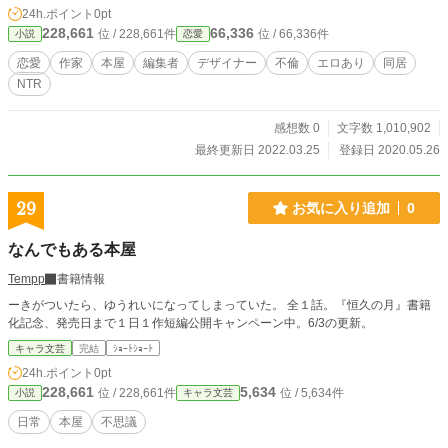
24h.ポイント
0pt
228,661
66,336
位 / 228,661件
位 / 66,336件
小説
恋愛
恋愛
作家
本屋
編集者
デザイナー
不倫
エロあり
同居
NTR
感想数 0
文字数 1,010,902
最終更新日 2022.03.25
登録日 2020.05.26
29
お気に入り追加
0
なんでもある本屋
Tempp
書籍情報
ーきがついたら、ゆうれいになってしまっていた。 全１話。『恒久の月』書籍
化記念、発売日まで１日１作短編公開キャンペーン中。6/3の更新。
キャラ文芸
完結
ｼｮｰﾄｼｮｰﾄ
24h.ポイント
0pt
228,661
5,634
位 / 228,661件
位 / 5,634件
小説
キャラ文芸
日常
本屋
不思議