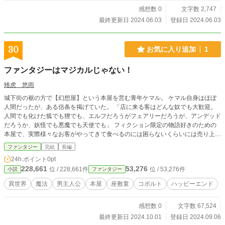
感想数 0
文字数 2,747
最終更新日 2024.06.03
登録日 2024.06.03
30
お気に入り追加
1
ファンタジーはマジカルじゃない！
雉虎 悠雨
城下街の裾の方で【幻想屋】という本屋を営む青年ケマル。 ケマル自身はほぼ
人間だったが、ある信条を掲げていた。 「店に来る客はどんな奴でも大歓迎。
人間でも化けた狐でも狸でも、エルフだろうがフェアリーだろうが、アンデッド
だろうか、妖怪でも悪魔でも天使でも」 フィクション限定の物語好きのための
本屋で、実際様々なお客がやってきて食べるのには困らないくらいには売り上げ
ていた。 けれどいつしか、本を買っていくお客ばかりではなくなっていく。
ファンタジー
完結
長編
細々と好きな本に囲まれてこじんまりと生きていくはずのケマルの計画は確実
24h.ポイント
0pt
に、その理想から逸れていく。 ※小説家になろうにも掲載しています
228,661
53,276
位 / 228,661件
位 / 53,276件
小説
ファンタジー
異世界
魔法
男主人公
本屋
座敷童
コボルト
ハッピーエンド
感想数 0
文字数 67,524
最終更新日 2024.10.01
登録日 2024.09.06