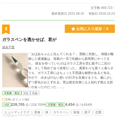
文字数 469,723
最終更新日 2021.08.25
登録日 2018.10.23
8
お気に入り追加
6
ガラスペンを透かせば、君が
深水千世
「おばあちゃんと住んでくれる？」 受験に失敗し、両親が離
婚した渡瀬薫は、母親の一言で札幌から群馬県にやってき
た。 彼女を待っていたのはガラス工房を営む親子に二匹の
猫、そして初めて会う祖母だった。 風変わりな面々と暮らす
うち、ガラス工房にはちょっと不思議な秘密があると知る。
やがて、ゆきばのない想いの行方を見届けるうち、薫に少し
ずつ変化がおとずれる。実は彼女自身にも人知れず抱える想
いがあったのだった……。
児童書・童話
完結
長編
24h.ポイント
0pt
228,705
4,654
位 / 228,705件
位 / 4,654件
小説
児童書・童話
ヒューマンドラマ
青春
猫
ガラスペン
家族
親子
恋愛