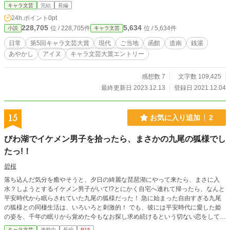
て……。 ※完結しました！ ※道南に存在するお店などが実名
キャラ文芸
完結
長編
で登場します。（許可をいただいております）
24h.ポイント
0pt
228,705
5,634
位 / 228,705件
位 / 5,634件
小説
キャラ文芸
日常
第5回キャラ文芸大賞
現代
ご当地
函館
道南
銭湯
あやかし
アイヌ
キャラ文芸大賞エントリー
感想数 7
文字数 109,425
最終更新日 2023.12.13
登録日 2021.12.04
15
お気に入り追加
2
びわ湖でイケメン男子を拾ったら、まさかの九尾の狐様でし
たっ!！
碧桜
落ち込んだ気分を癒やそうと、夕日の綺麗な琵琶湖にやって来たら、まさに入
水？しようとするイケメン男子がいて!?とにかく自宅へ連れて帰ったら、なんと
平安時代から眠らされていた九尾の狐様だった！ 急に始まった自由すぎる九尾
の狐様との同棲生活は、いろいろと刺激的！ でも、彼には平安時代に愛した姫
の姿を、千年の眠りから覚めた今もなお探し求め続けるという切ない恋をしてい
た。そこへ私の高校時代の先輩がなんと蘆屋道満の末裔で、妖である九尾を封印
キャラ文芸
連載中
長編
R15