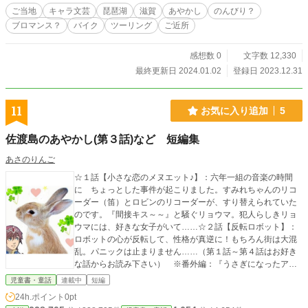
たりしたい、けどそうもいかないかも？的な田舎タンデムラ
ご当地
キャラ文芸
琵琶湖
滋賀
あやかし
のんびり？
イフな話です。 （タンデムは二人乗りの意味です） ＊作品内
ブロマンス？
バイク
ツーリング
ご近所
の画像はすべて自分で撮ったものを使用しております。
感想数 0
文字数 12,330
最終更新日 2024.01.02
登録日 2023.12.31
11
お気に入り追加
5
佐渡島のあやかし(第３話)など 短編集
あさのりんご
☆１話【小さな恋のメヌエット♪】：六年一組の音楽の時間
に ちょっとした事件が起こりました。すみれちゃんのリコ
ーダー（笛）とロビンのリコーダーが、すり替えられていた
のです。『間接キス～～』と騒ぐリョウマ。犯人らしきリョ
ウマには、好きな女子がいて……☆２話【反転ロボット】：
ロボットの心が反転して、性格が真逆に！もちろん街は大混
乱。パニックは止まりません……（第１話～第４話はお好き
な話からお読み下さい） ※番外編：『うさぎになったアン
ジェラ』連載中
児童書・童話
連載中
短編
24h.ポイント
0pt