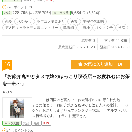
しようとしていて、また過去に封印した安倍晴明の孫の生まれ変わりまで出てき
24h.ポイント
0pt
て、急に私の周囲がややこしいことに。九尾の狐様の愛した姫の魂はまだこの世
228,705
5,634
位 / 228,705件
位 / 5,634件
小説
キャラ文芸
にあり、再会？出来たのだけど、じつは彼が千年の眠りについた原因は彼女の願
いだった。 いったいこの先、私と九尾の狐様はどうなるの!?ラブコメ✕あやかし
恋愛
あやかし
ラブコメ要素あり
妖狐
平安時代風味
✕ちょっぴり切ない恋のお話スタートです！
第８回キャラ文芸大賞エントリー
陰陽師
ご当地
オタク女子
初恋
感想数 0
文字数 11,806
最終更新日 2025.01.23
登録日 2024.12.30
16
お気に入り追加
16
「お節介鬼神とタヌキ娘のほっこり喫茶店～お疲れ心にお茶
を一杯～」
ＧＯＭ
ここは四国のど真ん中、お大師様の力に守られた地。
そこに住まう、お節介焼きなあやかし達と人々の物語。 Ｇ
ＯＭがお送りします地元ファンタジー物語。 アルファポリ
ス初登場です。 イラスト:鷲羽さん
キャラ文芸
完結
長編
R15
24h.ポイント
0pt