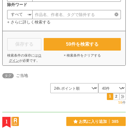
除外ワード
+ さらに詳しく検索する
保存する
59
件を検索する
検索条件の保存には
ロ
× 検索条件をクリアする
グイン
が必要です。
ご当地
タグ
1
2
59
件
1
お気に入り追加
385