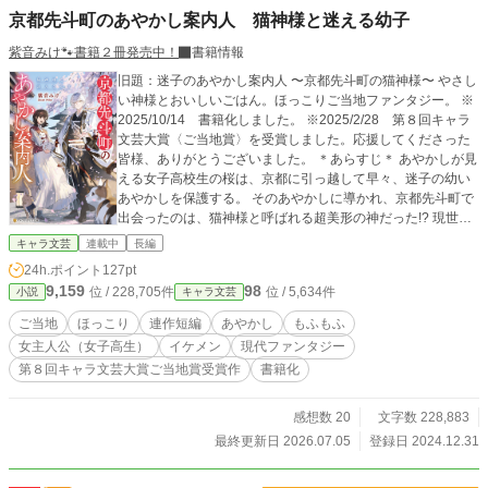
京都先斗町のあやかし案内人 猫神様と迷える幼子
紫音みけ🐾書籍２冊発売中！
書籍情報
旧題：迷子のあやかし案内人 〜京都先斗町の猫神様〜 やさし
い神様とおいしいごはん。ほっこりご当地ファンタジー。 ※
2025/10/14 書籍化しました。 ※2025/2/28 第８回キャラ
文芸大賞〈ご当地賞〉を受賞しました。応援してくださった
皆様、ありがとうございました。 ＊あらすじ＊ あやかしが見
える女子高校生の桜は、京都に引っ越して早々、迷子の幼い
あやかしを保護する。 そのあやかしに導かれ、京都先斗町で
出会ったのは、猫神様と呼ばれる超美形の神だった!? 現世に
迷い込んだあやかしの案内人をしている猫神様は、なぜか桜
キャラ文芸
連載中
長編
のことを古くから知っている様子で…… そんな彼の作る美味
24h.ポイント
127pt
しい料理やその温かな人柄に惹かれて、桜は迷えるあやかし
9,159
98
位 / 228,705件
位 / 5,634件
小説
キャラ文芸
を見つける度、彼のもとを訪れるようになる―― 幼いあやか
し達の未練を晴らすため、少女と猫の神は京都の街を奔走す
ご当地
ほっこり
連作短編
あやかし
もふもふ
る！
女主人公（女子高生）
イケメン
現代ファンタジー
第８回キャラ文芸大賞ご当地賞受賞作
書籍化
感想数 20
文字数 228,883
最終更新日 2026.07.05
登録日 2024.12.31