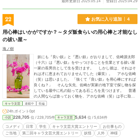
最終更新日 2025.05.14
登録日 2025.04.29
22
お気に入り追加
4
用心棒はいかがですか？～タダ飯食らいの用心棒と才能なし
の祓い屋～
海ノ樹
妖にも『良い奴』と『悪い奴』がおりまして、佐崎源太郎
（十六）は『悪い奴』をやっつけることを生業とする祓い屋
一家の長男坊として生を受けます。 しかし彼は、それはそ
れは才に恵まれておりませんでした（爆笑）。 アホな佐崎
（笑）は思いました。 「強くて『良い奴』を用心棒にすれば
良くね？」 そんな矢先、佐崎が実家の地下室で探し物を探
している最中に札の貼ってある石ころを見つけます。 普通
の人間ならば放っておく物を、アホな佐崎（笑）は手に取り
思いました。 ・・・キタコレ。 札を剥がすと石ころはたち
キャラ文芸
連載中
長編
まち人の姿をした妖へと姿を変えたではありませんか！？
24h.ポイント
0pt
「ちょっと待て。オマエ何勝手に主の名前の後に（笑）とか
228,705
5,634
位 / 228,705件
位 / 5,634件
小説
キャラ文芸
付けちゃってくれてんの？しかも、然り気無く主の境遇に
（爆笑）とか付けてんじゃねぇよ ！ あと！俺を差し置いて
コメディ
日常
学生
キャラ文芸大賞エントリー
お仕事もの
紹介を進めるなぁ！！」 おっと、アホな主（笑笑）に見つ
ご当地
第二回キャラ文芸大賞エントリー
妖怪
人外
神様
かってしまいました。 ここまでお読みになり、気になった