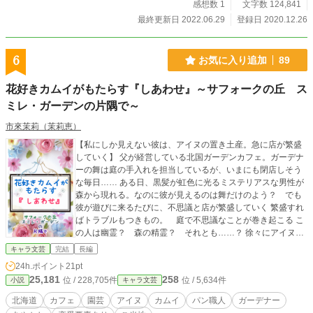
感想数 1
文字数 124,841
最終更新日 2022.06.29
登録日 2020.12.26
6
お気に入り追加
89
花好きカムイがもたらす『しあわせ』～サフォークの丘 ス
ミレ・ガーデンの片隅で～
市來茉莉（茉莉恵）
【私にしか見えない彼は、アイヌの置き土産。急に店が繁盛
していく】 父が経営している北国ガーデンカフェ。ガーデナ
ーの舞は庭の手入れを担当しているが、いまにも閉店しそう
な毎日…… ある日、黒髪が虹色に光るミステリアスな男性が
森から現れる。なのに彼が見えるのは舞だけのよう？ でも
彼が遊びに来るたびに、不思議と店が繁盛していく 繁盛すれ
ばトラブルもつきもの。 庭で不思議なことが巻き起こる こ
の人は幽霊？ 森の精霊？ それとも……？ 徐々にアイヌと
カムイの真相へと近づいていきます ★第四回キャラ文芸大
キャラ文芸
完結
長編
賞 奨励賞 いただきました★ ※舞の仕事はガーデナー、札
24h.ポイント
21pt
幌の公園『花のコタン』の園芸職人。 自立した人生を目指す
25,181
258
位 / 228,705件
位 / 5,634件
小説
キャラ文芸
日々。 ある日、父が突然、ガーデンカフェを経営すると言い
出した。 男手ひとつで育ててくれた父を放っておけない舞は
北海道
カフェ
園芸
アイヌ
カムイ
パン職人
ガーデナー
仕事を辞め、都市札幌から羊ばかりの士別市へ。父の店にあ