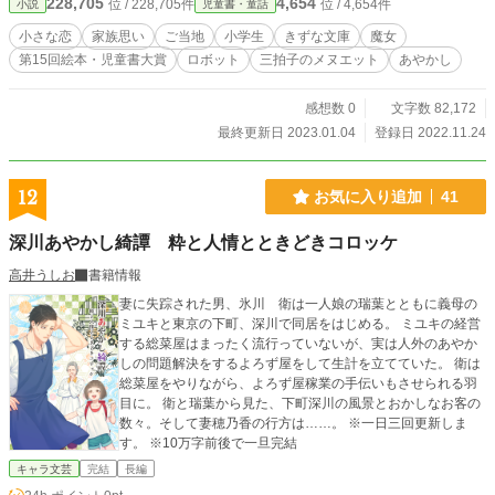
228,705
4,654
位 / 228,705件
位 / 4,654件
小説
児童書・童話
小さな恋
家族思い
ご当地
小学生
きずな文庫
魔女
第15回絵本・児童書大賞
ロボット
三拍子のメヌエット
あやかし
感想数 0
文字数 82,172
最終更新日 2023.01.04
登録日 2022.11.24
12
お気に入り追加
41
深川あやかし綺譚 粋と人情とときどきコロッケ
高井うしお
書籍情報
妻に失踪された男、氷川 衛は一人娘の瑞葉とともに義母の
ミユキと東京の下町、深川で同居をはじめる。 ミユキの経営
する総菜屋はまったく流行っていないが、実は人外のあやか
しの問題解決をするよろず屋をして生計を立てていた。 衛は
総菜屋をやりながら、よろず屋稼業の手伝いもさせられる羽
目に。 衛と瑞葉から見た、下町深川の風景とおかしなお客の
数々。そして妻穂乃香の行方は……。 ※一日三回更新しま
す。 ※10万字前後で一旦完結
キャラ文芸
完結
長編