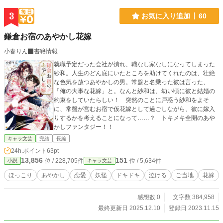
3
お気に入り追加
60
鎌倉お宿のあやかし花嫁
小春りん
書籍情報
就職予定だった会社が潰れ、職なし家なしになってしまった
紗和。人生のどん底にいたところを助けてくれたのは、壮絶
な色気を放つあやかしの男。常盤と名乗った彼は言った、
「俺の大事な花嫁」と。なんと紗和は、幼い頃に彼と結婚の
約束をしていたらしい！ 突然のことに戸惑う紗和をよそ
に、常盤が営むお宿で仮花嫁として過ごしながら、彼に嫁入
りするかを考えることになって……？ トキメキ全開のあや
かしファンタジー！！
キャラ文芸
完結
長編
24h.ポイント
63pt
13,856
151
位 / 228,705件
位 / 5,634件
小説
キャラ文芸
ほっこり
あやかし
恋愛
妖怪
ドキドキ
泣ける
ご当地
花嫁
感想数 0
文字数 384,958
最終更新日 2025.12.10
登録日 2023.11.15