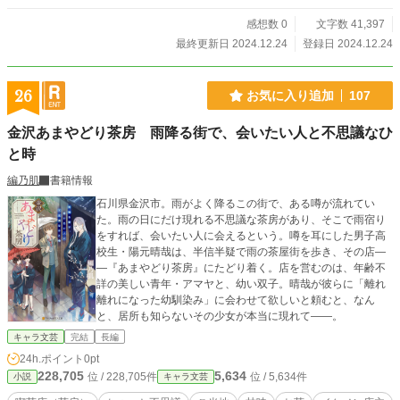
感想数 0
文字数 41,397
最終更新日 2024.12.24
登録日 2024.12.24
26
お気に入り追加
107
金沢あまやどり茶房 雨降る街で、会いたい人と不思議なひ
と時
編乃肌
書籍情報
石川県金沢市。雨がよく降るこの街で、ある噂が流れてい
た。雨の日にだけ現れる不思議な茶房があり、そこで雨宿り
をすれば、会いたい人に会えるという。噂を耳にした男子高
校生・陽元晴哉は、半信半疑で雨の茶屋街を歩き、その店―
―『あまやどり茶房』にたどり着く。店を営むのは、年齢不
詳の美しい青年・アマヤと、幼い双子。晴哉が彼らに「離れ
離れになった幼馴染み」に会わせて欲しいと頼むと、なん
と、居所も知らないその少女が本当に現れて――。
キャラ文芸
完結
長編
24h.ポイント
0pt
228,705
5,634
位 / 228,705件
位 / 5,634件
小説
キャラ文芸