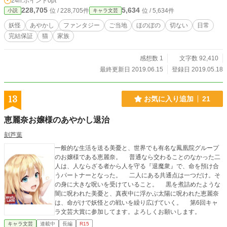
24h.ポイント
0pt
228,705
5,634
位 / 228,705件
位 / 5,634件
小説
キャラ文芸
妖怪
あやかし
ファンタジー
ご当地
ほのぼの
切ない
日常
完結保証
猫
家族
感想数 1
文字数 92,410
最終更新日 2019.06.15
登録日 2019.05.18
13
お気に入り追加
21
恵麗奈お嬢様のあやかし退治
刻芦葉
一般的な生活を送る美憂と、世界でも有名な鳳凰院グループ
のお嬢様である恵麗奈。 普通なら交わることのなかった二
人は、人ならざる者から人を守る『退魔衆』で、命を預け合
うパートナーとなった。 二人にある共通点は一つだけ。そ
の身に大きな呪いを受けていること。 黒を煮詰めたような
闇に呪われた美憂と、真夜中に浮かぶ太陽に呪われた恵麗奈
は、命がけで妖怪との戦いを繰り広げていく。 第6回キャ
ラ文芸大賞に参加してます。よろしくお願いします。
キャラ文芸
連載中
長編
R15