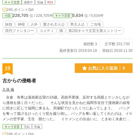
た世界で、かつて存在したもの達が生きる。そんな物語。 ----
キャラ文芸
連載中
長編
R15
---------- 主人公：和祁（カズキ）。高校一年生。なんか人外に
24h.ポイント
0pt
好かれる。 相棒 ：速来（ハヤキ）。長毛種で白い虎模様の
228,705
5,634
位 / 228,705件
位 / 5,634件
小説
キャラ文芸
黒猫。人型は浅黒い肌に金髪のイケメン。 店主 ：丈牙（ジ
ョウガ）。人外ジャズ喫茶の店主。人当たりが良いが中身は
妖怪
神様
人外
愛され主人公
男主人公
ご当地
腹黒い。 ※字数少な目で、更新時は一日に数回更新の時も
現代ファンタジー
コメディ
猫
第2回キャラ文芸大賞エントリー
アリ。 1月からは更新のんびりになります。
感想数 3
文字数 201,730
最終更新日 2019.04.18
登録日 2018.11.30
19
お気に入り追加
5
古からの侵略者
久保 倫
永倉 有希は漫画家志望の18歳。高校卒業後、反対する両親とケンカしなが
ら漫画を描く日々だった。 そんな状況を見かねた福岡市在住で漫画家の叔母
に招きに応じて福岡に来るも、貝塚駅でひったくりにあってしまう。 バッグ
を奪って逃げるひったくり犯を蹴り倒し、バッグを奪い返してくれたのは、イケ
メンの空手家、壬生 朗だった。 イケメンとの出会いに、ときめく永倉だ
が、ここから、思いもよらぬ戦いに巻き込まれることを知る由もなかった。
キャラ文芸
完結
長編
24h.ポイント
0pt