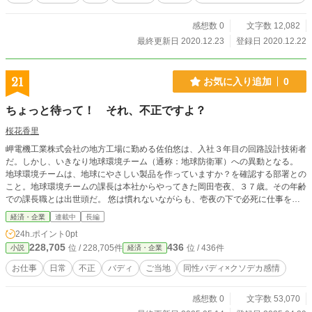
感想数 0
文字数 12,082
最終更新日 2020.12.23
登録日 2020.12.22
21
お気に入り追加
0
ちょっと待って！ それ、不正ですよ？
桜花香里
岬電機工業株式会社の地方工場に勤める佐伯悠は、入社３年目の回路設計技術者
だ。しかし、いきなり地球環境チーム（通称：地球防衛軍）への異動となる。
地球環境チームは、地球にやさしい製品を作っていますか？を確認する部署との
こと。地球環境チームの課長は本社からやってきた岡田壱夜、３７歳。その年齢
での課長職とは出世頭だ。 悠は慣れないながらも、壱夜の下で必死に仕事をこ
なそうとする。その結果、なぜ不正が起こってしまうのか、それに気づくのだが
経済・企業
連載中
長編
――。
24h.ポイント
0pt
228,705
436
位 / 228,705件
位 / 436件
小説
経済・企業
お仕事
日常
不正
バディ
ご当地
同性バディ×クソデカ感情
感想数 0
文字数 53,070