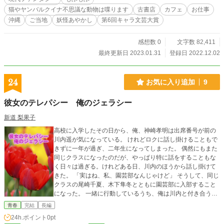
猫やヤンバルクイナ不思議な動物は喋ります
古書店
カフェ
お仕事
沖縄
ご当地
妖怪あやかし
第6回キャラ文芸大賞
感想数 0
文字数 82,411
最終更新日 2023.01.31
登録日 2022.12.02
24
お気に入り追加
9
彼女のテレパシー 俺のジェラシー
新道 梨果子
高校に入学したその日から、俺、神崎孝明は出席番号が前の
川内遥が気になっている。 けれどロクに話し掛けることもで
きずに一年が過ぎ、二年生になってしまった。 偶然にもまた
同じクラスになったのだが、やっぱり特に話をすることもな
く日々は過ぎる。けれどある日、川内のほうから話し掛けて
きた。 「実はね、私、園芸部なんじゃけど」 そうして、同じ
クラスの尾崎千夏、木下隼冬とともに園芸部に入部すること
になった。 一緒に行動しているうち、俺は川内と付き合うよ
うになったが、彼女は植物と心を通わせられるようで？ 四人
青春
完結
長編
の高校生の、青春と恋愛の物語。 ※ 作中の高校にモデルは
24h.ポイント
0pt
ありますが、あくまでモデルなので相違点は多々あります。