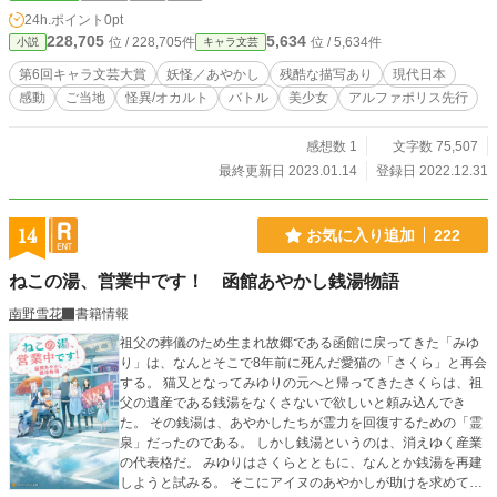
24h.ポイント
0pt
228,705
5,634
位 / 228,705件
位 / 5,634件
小説
キャラ文芸
第6回キャラ文芸大賞
妖怪／あやかし
残酷な描写あり
現代日本
感動
ご当地
怪異/オカルト
バトル
美少女
アルファポリス先行
感想数 1
文字数 75,507
最終更新日 2023.01.14
登録日 2022.12.31
14
お気に入り追加
222
ねこの湯、営業中です！ 函館あやかし銭湯物語
南野雪花
書籍情報
祖父の葬儀のため生まれ故郷である函館に戻ってきた「みゆ
り」は、なんとそこで8年前に死んだ愛猫の「さくら」と再会
する。 猫又となってみゆりの元へと帰ってきたさくらは、祖
父の遺産である銭湯をなくさないで欲しいと頼み込んでき
た。 その銭湯は、あやかしたちが霊力を回復するための「霊
泉」だったのである。 しかし銭湯というのは、消えゆく産業
の代表格だ。 みゆりはさくらとともに、なんとか銭湯を再建
しようと試みる。 そこにアイヌのあやかしが助けを求めてき