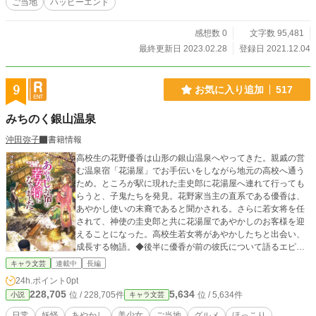
ご当地
ハッピーエンド
感想数 0
文字数 95,481
最終更新日 2023.02.28
登録日 2021.12.04
9
お気に入り追加
517
みちのく銀山温泉
沖田弥子
書籍情報
高校生の花野優香は山形の銀山温泉へやってきた。親戚の営
む温泉宿「花湯屋」でお手伝いをしながら地元の高校へ通う
ため。ところが駅に現れた圭史郎に花湯屋へ連れて行っても
らうと、子鬼たちを発見。花野家当主の直系である優香は、
あやかし使いの末裔であると聞かされる。さらに若女将を任
されて、神使の圭史郎と共に花湯屋であやかしのお客様を迎
えることになった。高校生若女将があやかしたちと出会い、
成長する物語。◆後半に優香が前の彼氏について語るエピソ
ードがありますが、私の実体験を交えています。◆第2回キャ
キャラ文芸
連載中
長編
ラ文芸大賞にて、大賞を受賞いたしました。応援ありがとう
24h.ポイント
0pt
ございました！ 2019年7月11日、書籍化されました。
228,705
5,634
位 / 228,705件
位 / 5,634件
小説
キャラ文芸
日常
妖怪
あやかし
美少女
ご当地
グルメ
ほっこり