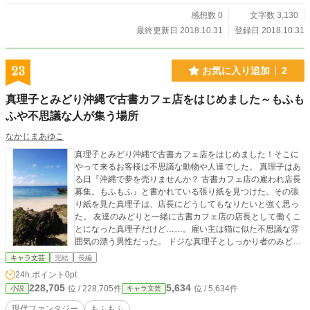
御方は是非とも御一読下さい。 本日の紹介人は『タダ飯食
らいの用心棒』こと神威でございました。 それではこの辺
感想数 0
文字数 3,130
で・・・。 ※定期的な更新を心がけています。 舞台
最終更新日 2018.10.31
登録日 2018.10.31
は長崎県のとある田舎町です。 作者も都会に憧れる長崎の
田舎者です。
23
お気に入り追加
2
真理子とみどり沖縄で古書カフェ店をはじめました～もふも
ふや不思議な人が集う場所
なかじまあゆこ
真理子とみどり沖縄で古書カフェ店をはじめました！そこに
やって来るお客様は不思議な動物や人達でした。 真理子はあ
る日『沖縄で夢を売りませんか？ 古書カフェ店の雇われ店長
募集。もふもふ』と書かれている張り紙を見つけた。その張
り紙を見た真理子は、店長にどうしてもなりたいと強く思っ
た。 友達のみどりと一緒に古書カフェ店の店長として働くこ
とになった真理子だけど……。雇い主は猫に似た不思議な雰
囲気の漂う男性だった。 ドジな真理子としっかり者のみどり
の沖縄古書カフェに集まる不思議な動物や人達のちょっと不
キャラ文芸
完結
長編
思議な物語です。 どうぞよろしくお願いします(^-^)/
24h.ポイント
0pt
228,705
5,634
位 / 228,705件
位 / 5,634件
小説
キャラ文芸
現代ファンタジー
もふもふ