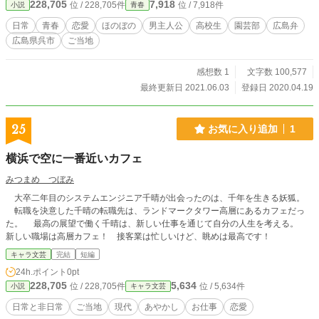
228,705
7,918
位 / 228,705件
位 / 7,918件
小説
青春
日常
青春
恋愛
ほのぼの
男主人公
高校生
園芸部
広島弁
広島県呉市
ご当地
感想数 1
文字数 100,577
最終更新日 2021.06.03
登録日 2020.04.19
25
お気に入り追加
1
横浜で空に一番近いカフェ
みつまめ つぼみ
大卒二年目のシステムエンジニア千晴が出会ったのは、千年を生きる妖狐。
転職を決意した千晴の転職先は、ランドマークタワー高層にあるカフェだっ
た。 最高の展望で働く千晴は、新しい仕事を通じて自分の人生を考える。
新しい職場は高層カフェ！ 接客業は忙しいけど、眺めは最高です！
キャラ文芸
完結
短編
24h.ポイント
0pt
228,705
5,634
位 / 228,705件
位 / 5,634件
小説
キャラ文芸
日常と非日常
ご当地
現代
あやかし
お仕事
恋愛