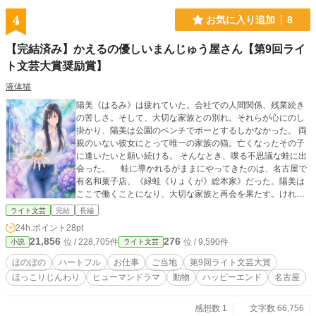
4
お気に入り追加
8
【完結済み】かえるの優しいまんじゅう屋さん【第9回ライ
ト文芸大賞奨励賞】
液体猫
陽美《はるみ》は疲れていた。会社での人間関係、残業続き
の苦しさ。そして、大切な家族との別れ。それらが心にのし
掛かり、陽美は公園のベンチでボーとするしかなかった。 両
親のいない彼女にとって唯一の家族の猫。亡くなったその子
に逢いたいと願い続ける。 そんなとき、喋る不思議な蛙に出
会った。 蛙に導かれるがままにやってきたのは、名古屋で
有名和菓子店、《緑蛙《りょくが》総本家》だった。陽美は
ここで働くことになり、大切な家族と再会を果たす。けれ
ど、その再会には限られた時間しかなくて…… ペットロスか
ライト文芸
完結
長編
ら始まる失意、そして心の成長と再生の物語。それをテーマ
24h.ポイント
28pt
にした優しくて、時々コミカルに、涙もある、心の奥からじ
21,856
276
位 / 228,705件
位 / 9,590件
小説
ライト文芸
んわりするハートフルな作品です。 ⚠️実在するお店(青柳総本
家)をモデルにしております。 表紙はフォロワー様に作成して
ほのぼの
ハートフル
お仕事
ご当地
第9回ライト文芸大賞
頂きました。
ほっこりじんわり
ヒューマンドラマ
動物
ハッピーエンド
名古屋
感想数 1
文字数 66,756