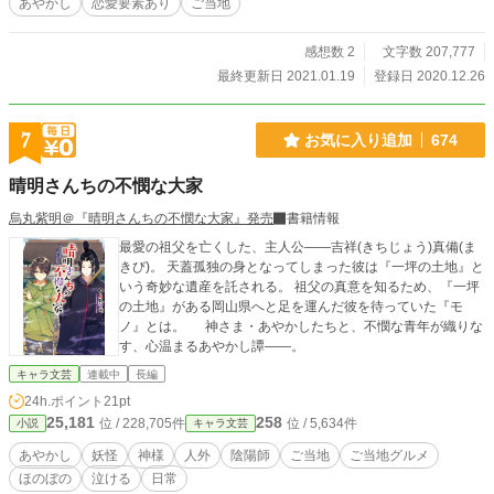
あやかし
恋愛要素あり
ご当地
るメドウガーデンの手入れをすることになる。 ※アイヌの叙
事詩 神様の物語を伝えるカムイ・ユーカラの内容について
は、専門の書籍を参照にしている部分もあります。
感想数 2
文字数 207,777
最終更新日 2021.01.19
登録日 2020.12.26
7
お気に入り追加
674
晴明さんちの不憫な大家
烏丸紫明＠『晴明さんちの不憫な大家』発売
書籍情報
最愛の祖父を亡くした、主人公――吉祥(きちじょう)真備(ま
きび)。 天蓋孤独の身となってしまった彼は『一坪の土地』と
いう奇妙な遺産を託される。 祖父の真意を知るため、『一坪
の土地』がある岡山県へと足を運んだ彼を待っていた『モ
ノ』とは。 神さま・あやかしたちと、不憫な青年が織りな
す、心温まるあやかし譚――。
キャラ文芸
連載中
長編
24h.ポイント
21pt
25,181
258
位 / 228,705件
位 / 5,634件
小説
キャラ文芸
あやかし
妖怪
神様
人外
陰陽師
ご当地
ご当地グルメ
ほのぼの
泣ける
日常