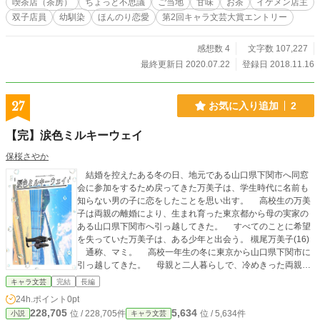
喫茶店（茶房）
ちょっと不思議
ご当地
甘味
お茶
イケメン店主
双子店員
幼馴染
ほんのり恋愛
第2回キャラ文芸大賞エントリー
感想数 4
文字数 107,227
最終更新日 2020.07.22
登録日 2018.11.16
27
お気に入り追加
2
【完】涙色ミルキーウェイ
保桜さやか
結婚を控えたある冬の日、地元である山口県下関市へ同窓
会に参加をするため戻ってきた万美子は、学生時代に名前も
知らない男の子に恋をしたことを思い出す。 高校生の万美
子は両親の離婚により、生まれ育った東京都から母の実家の
ある山口県下関市へ引っ越してきた。 すべてのことに希望
を失っていた万美子は、ある少年と出会う。 槻尾万美子(16)
通称、マミ。 高校一年生の冬に東京から山口県下関市に
引っ越してきた。 母親と二人暮らしで、冷めきった両親の
影響で人のことを信用できず、日々に絶望している。 大学
キャラ文芸
完結
長編
は東京の大学に行きたいと思っている。 セイ 木曜日にだけ
24h.ポイント
0pt
会うことのできる男の子。 北九州市門司区に住んでいるら
228,705
5,634
位 / 228,705件
位 / 5,634件
小説
キャラ文芸
しく、万美子の家の近くから下関市の高校に通っているらし