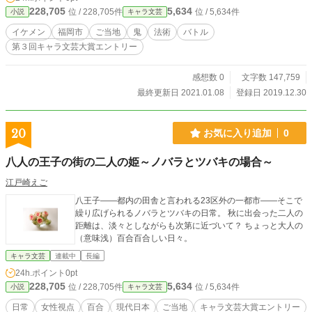
228,705
5,634
位 / 228,705件
位 / 5,634件
小説
キャラ文芸
イケメン
福岡市
ご当地
鬼
法術
バトル
第３回キャラ文芸大賞エントリー
感想数 0
文字数 147,759
最終更新日 2021.01.08
登録日 2019.12.30
20
お気に入り追加
0
八人の王子の街の二人の姫～ノバラとツバキの場合～
江戸崎えご
八王子――都内の田舎と言われる23区外の一都市――そこで
繰り広げられるノバラとツバキの日常。 秋に出会った二人の
距離は、淡々としながらも次第に近づいて？ ちょっと大人の
（意味浅）百合百合しい日々。
キャラ文芸
連載中
長編
24h.ポイント
0pt
228,705
5,634
位 / 228,705件
位 / 5,634件
小説
キャラ文芸
日常
女性視点
百合
現代日本
ご当地
キャラ文芸大賞エントリー