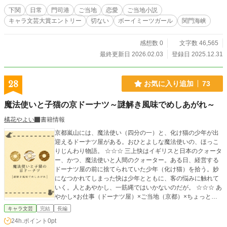
い。 もともとは下関に住んでいたが、両親が転勤したこと
下関
日常
門司港
ご当地
恋愛
ご当地小説
により、ひとりだけ門司区に住む祖父母のところに滞在して
キャラ文芸大賞エントリー
切ない
ボーイミーツガール
関門海峡
いるという。 陸上部。 関門トンネル 山口県下関側の御
裳川と福岡県門司側の和布刈を結ぶ780mのトンネル。 通
行可能時間は6:00～22:00。 歩行者は無料、自転車・原付
感想数 0
文字数 46,565
は20円。 トンネルの中程には山口県と福岡県の県境があ
最終更新日 2026.02.03
登録日 2025.12.31
り、記念撮影スポットとして人気。 （Wikipediaより）
28
お気に入り追加
73
魔法使いと子猫の京ドーナツ～謎解き風味でめしあがれ～
橘花やよい
書籍情報
京都嵐山には、魔法使い（四分の一）と、化け猫の少年が出
迎えるドーナツ屋がある。おひとよしな魔法使いの、ほっこ
りじんわり物語。 ☆☆☆ 三上快はイギリスと日本のクォータ
ー、かつ、魔法使いと人間のクォーター。ある日、経営する
ドーナツ屋の前に捨てられていた少年（化け猫）を拾う。妙
になつかれてしまった快は少年とともに、客の悩みに触れて
いく。人とあやかし、一筋縄ではいかないのだが。 ☆☆☆ あ
やかし×お仕事（ドーナツ屋）×ご当地（京都）×ちょっと謎
解き×グルメと、よくばりなお話、完結しました！楽しんでい
キャラ文芸
完結
長編
ただければ幸いです。 感想は基本的に全体公開にしてあるの
24h.ポイント
0pt
で、ネタバレ注意です。