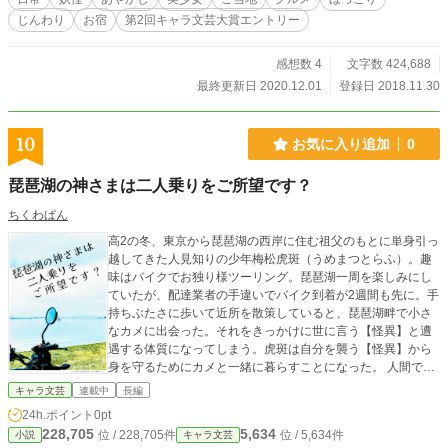
じんわり
お宿
第2回キャラ文芸大賞エントリー
感想数 4
文字数 424,688
最終更新日 2020.12.01
登録日 2018.11.30
10
お気に入り追加
0
琵琶湖の神さまは二人乗りをご所望です？
ちくわぱん
高2の冬、東京から琵琶湖の西岸に住む祖父のもとに単身引っ
越してきた人見知りの少年梅松虎斑（うめまつとらふ）。趣
味はバイクでお独り様ツーリング。琵琶湖一周を楽しみにし
ていたが、配達業者の手違いでバイク到着が2週間も先に。手
持ちぶたさに歩いて近所を散策していると、琵琶湖畔で小さ
なカメに出会った。それをきっかけに世に言う【怪異】と遭
遇する体質になってしまう。虎斑は自分を襲う【怪異】から
身を守るためにカメと一緒に暮らすことになった。 人間でさ
え怖くて近寄りたくないと思っていた虎斑だったが、怪異や
キャラ文芸
連載中
長編
らなんやらに巻き込まれて、これまでの生活が一変した。 の
24h.ポイント
0pt
んびりおひとり様田舎暮らしを堪能しようと思っていた人見
228,705
5,634
位 / 228,705件
位 / 5,634件
小説
キャラ文芸
知り少年とカメの姿をした琵琶湖の神さまの、のんびりまっ