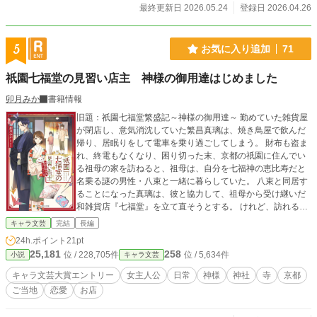
最終更新日 2026.05.24
登録日 2026.04.26
5
お気に入り追加
71
祇園七福堂の見習い店主 神様の御用達はじめました
卯月みか
書籍情報
旧題：祇園七福堂繁盛記～神様の御用達～ 勤めていた雑貨屋
が閉店し、意気消沈していた繁昌真璃は、焼き鳥屋で飲んだ
帰り、居眠りをして電車を乗り過ごしてしまう。 財布も盗ま
れ、終電もなくなり、困り切った末、京都の祇園に住んでい
る祖母の家を訪ねると、祖母は、自分を七福神の恵比寿だと
名乗る謎の男性・八束と一緒に暮らしていた。 八束と同居す
ることになった真璃は、彼と協力して、祖母から受け継いだ
和雑貨店『七福堂』を立て直そうとする。 けれど、訪れるお
客は神様ばかりで！？ ※キャラ文芸大賞に応募しています。
キャラ文芸
完結
長編
気に入っていただけましたら、投票していただけると嬉しい
24h.ポイント
21pt
です。 －－－－－－－－－－－－－－－－－－－ 実在の神社
25,181
258
位 / 228,705件
位 / 5,634件
小説
キャラ文芸
仏閣、場所等が出てきますが、このお話はフィクションで
す。実在の神社、場所、人物等、一切の関係はございませ
キャラ文芸大賞エントリー
女主人公
日常
神様
神社
寺
京都
ん。
ご当地
恋愛
お店