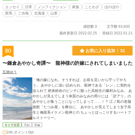
エッセイ
日常
ノンフィクション
家族
ことわざ
ほのぼの
群馬
ご当地
北海道
山形
感想数 0
文字数 63,830
最終更新日 2022.02.25
登録日 2022.01.21
30
お気に入り追加
31
〜鎌倉あやかし奇譚〜 龍神様の許嫁にされてしまいました
五徳ゆう
「俺の嫁になれ。そうすれば、お前を災いから守ってやろ
う」 あやかしに追い詰められ、龍神である「レン」に契約を
迫られて 絶体絶命のピンチに陥った高校生の藤村みなみ。 あ
やかしが見えてしまう体質のみなみの周りには 「訳アリ」の
あやかしが集うことになってしまって……！？ 江ノ島の老舗
旅館「たつみ屋」を舞台に、 あやかしが見えてしまう女子高
生と俺様系イケメン龍神との ちょっとほっこりするハートフ
ルストーリー。
キャラ文芸
完結
長編
24h.ポイント
0pt