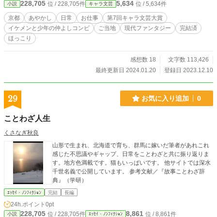
228,705
5,634
位 / 228,705件
位 / 5,634件
小説
キャラ文芸
京都
あやかし
日常
お仕事
第7回キャラ文芸大賞
イケメンと少年の仲よしコンビ
ご当地
現代ファンタジー
完結済
ほっこり
感想数 18
文字数 113,426
最終更新日 2024.01.20
登録日 2023.12.10
29
お気に入り追加
0
ことわざ人生
くさなぎ秋良
山形で生まれ、北海道で育ち、群馬に嫁いだ筆者があれこれ
感じた不思議やギャップ、日常をことわざと共に振り返りま
す。地方色満載です。猫もいっぱいです。 他サイトでは深水
千世名義で公開しています。 参考文献／『故事ことわざ辞
典』（学研）
ｴｯｾｲ・ﾉﾝﾌｨｸｼｮﾝ
完結
長編
24h.ポイント
0pt
228,705
8,861
位 / 228,705件
位 / 8,861件
小説
ｴｯｾｲ・ﾉﾝﾌｨｸｼｮﾝ