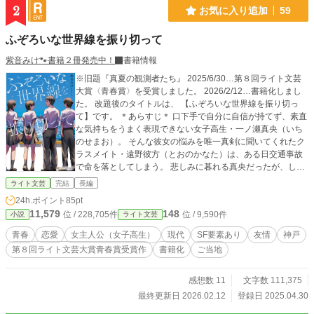
2
お気に入り追加
59
ふぞろいな世界線を振り切って
紫音みけ🐾書籍２冊発売中！
書籍情報
※旧題『真夏の観測者たち』 2025/6/30…第８回ライト文芸
大賞〈青春賞〉を受賞しました。 2026/2/12…書籍化しまし
た。 改題後のタイトルは、 【ふぞろいな世界線を振り切っ
て】です。 ＊あらすじ＊ 口下手で自分に自信が持てず、素直
な気持ちをうまく表現できない女子高生・一ノ瀬真央（いち
のせまお）。 そんな彼女の悩みを唯一真剣に聞いてくれたク
ラスメイト・遠野彼方（とおのかなた）は、ある日交通事故
で命を落としてしまう。 悲しみに暮れる真央だったが、しか
し翌日学校へ行くと、そこにはなぜか死んだはずの彼の姿が
ライト文芸
完結
長編
あった。 「遠野くん、昨日亡くなったはずじゃ……？」 「い
24h.ポイント
85pt
や、死んだのは一ノ瀬の方だったはずだろ？」 お互いに食い
11,579
148
位 / 228,705件
位 / 9,590件
小説
ライト文芸
違う記憶を持つ二人は、自分たちの身に何が起きているのか
を探っていく。 不可思議な現象に巻き込まれた少年少女たち
青春
恋愛
女主人公（女子高生）
現代
SF要素あり
友情
神戸
の青春ＳＦ。
第８回ライト文芸大賞青春賞受賞作
書籍化
ご当地
感想数 11
文字数 111,375
最終更新日 2026.02.12
登録日 2025.04.30