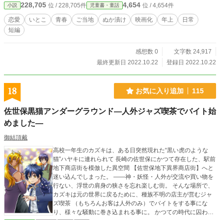
228,705
4,654
位 / 228,705件
位 / 4,654件
小説
児童書・童話
恋愛
いとこ
青春
ご当地
ぬか漬け
映画化
年上
日常
短編
感想数 0
文字数 24,917
最終更新日 2022.10.22
登録日 2022.10.22
18
お気に入り追加
115
佐世保黒猫アンダーグラウンド―人外ジャズ喫茶でバイト始
めました―
御結頂戴
高校一年生のカズキは、ある日突然現れた“黒い虎のような
猫”ハヤキに連れられて 長崎の佐世保にかつて存在した、駅前
地下商店街を模倣した異空間 【佐世保地下異界商店街】へと
迷い込んでしまった。 ――神・妖怪・人外が交流や買い物を
行ない、浮世の肩身の狭さを忘れ楽しむ街。 そんな場所で、
カズキは元の世界に戻るために、種族不明の店主が営むジャ
ズ喫茶 （もちろんお客は人外のみ）でバイトをする事にな
り、様々な騒動に巻き込まれる事に。 かつての時代に囚われ