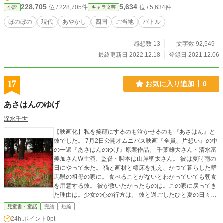
228,705
5,634
位 / 228,705件
位 / 5,634件
小説
キャラ文芸
ほのぼの
現代
あやかし
四国
ご当地
バトル
感想数 13
文字数 92,549
最終更新日 2022.12.18
登録日 2021.12.06
17
お気に入り追加
0
あさはんのゆげ
深水千世
【映画化】私を笑顔にするのも泣かせるのも『あさはん』と
彼でした。 7月2日公開オムニバス映画『全員、片想い』の中
の一遍『あさはんのゆげ』原案作品。 千葉雄大さん・清水富
美加さんW主演、監督・脚本は山岸聖太さん。 彼は夏時雨の
日にやって来た。 猫と画材と糠床を抱え、かつて暮らした群
馬県の祖母の家に。 食べることがないとわかっていても朝食
を用意する彼。 彼が救いたかったものは。この家に戻ってき
た理由は。少女の心の行方は。 彼と過ごしたひと夏の日々が
輝きだす。 FMヨコハマ『アナタの恋、映画化します。』受賞
児童書・童話
完結
短編
作品。 エブリスタにて公開していた作品です。
24h.ポイント
0pt