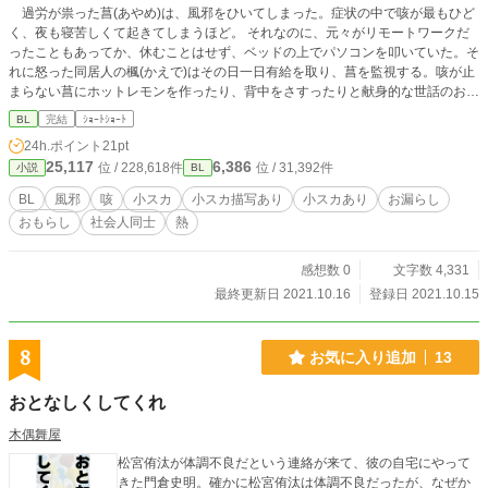
過労が祟った菖(あやめ)は、風邪をひいてしまった。症状の中で咳が最もひど
く、夜も寝苦しくて起きてしまうほど。 それなのに、元々がリモートワークだ
ったこともあってか、休むことはせず、ベッドの上でパソコンを叩いていた。そ
れに怒った同居人の楓(かえで)はその日一日有給を取り、菖を監視する。咳が止
まらない菖にホットレモンを作ったり、背中をさすったりと献身的な世話のお陰
で一度長い眠りにつくことができた。 しかし、1時間ほどで目を覚ましてしま
BL
完結
ｼｮｰﾄｼｮｰﾄ
う。それは水分をたくさんとったことによる尿意なのだが、咳のせいでなかなか
24h.ポイント
21pt
言うことが出来ず、限界に近づいていき…？
25,117
6,386
位 / 228,618件
位 / 31,392件
小説
BL
BL
風邪
咳
小スカ
小スカ描写あり
小スカあり
お漏らし
おもらし
社会人同士
熱
感想数 0
文字数 4,331
最終更新日 2021.10.16
登録日 2021.10.15
8
お気に入り追加
13
おとなしくしてくれ
木偶舞屋
松宮侑汰が体調不良だという連絡が来て、彼の自宅にやって
きた門倉史明。確かに松宮侑汰は体調不良だったが、なぜか