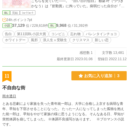
こちらを見ていた――。 『白い日の告白』 都築 叶（つづき
かなう）は『皆勤賞』に拘っていた。病弱だった自分が『健
康』であると証明できる唯一の物であると思っていたから
BL
完結
ｼｮｰﾄｼｮｰﾄ
だ。 ある日叶は風邪をひくが無理をして学校に来てしまう。
24h.ポイント
7pt
そして、そのせいでクラスメイトの工藤が風邪をひき、受験
37,129
9,968
位 / 228,618件
位 / 31,392件
小説
BL
生であるその兄も――。 『コンビニくんと忘れ物』のコンビ
ニのバイトくん、工藤と彼、叶との裏側と少しだけ未来の話
告白
第11回BL小説大賞
コンビニ
忘れ物
バレンタインチョコ
です。
ホワイトデー
風邪
浪人生ｘ受験生
クリスマス
新しい恋
感想数 1
文字数 13,481
最終更新日 2023.01.06
登録日 2022.11.12
11
お気に入り追加
3
不自由な街
雨水透日
とある悲劇により家族を失った青年統一郎は、大学に合格し上京する病弱な青
年、早知を下宿させることになった。 たった一人になってしまった孤独を抱え
た統一郎は、早知をやがて家族の様に思うようになる。 そんなある日、早知が
突然体調を崩してしまった。 ※体調不良描写があります。 ※ブロマンス小説
です。