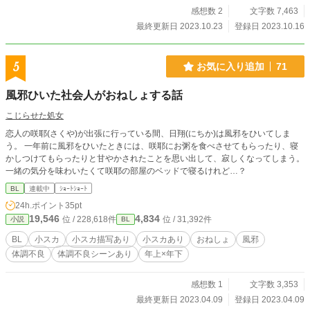
感想数 2
文字数 7,463
最終更新日 2023.10.23
登録日 2023.10.16
5
お気に入り追加
71
風邪ひいた社会人がおねしょする話
こじらせた処女
恋人の咲耶(さくや)が出張に行っている間、日翔(にちか)は風邪をひいてしま
う。 一年前に風邪をひいたときには、咲耶にお粥を食べさせてもらったり、寝
かしつけてもらったりと甘やかされたことを思い出して、寂しくなってしまう。
一緒の気分を味わいたくて咲耶の部屋のベッドで寝るけれど…？
BL
連載中
ｼｮｰﾄｼｮｰﾄ
24h.ポイント
35pt
19,546
4,834
位 / 228,618件
位 / 31,392件
小説
BL
BL
小スカ
小スカ描写あり
小スカあり
おねしょ
風邪
体調不良
体調不良シーンあり
年上×年下
感想数 1
文字数 3,353
最終更新日 2023.04.09
登録日 2023.04.09