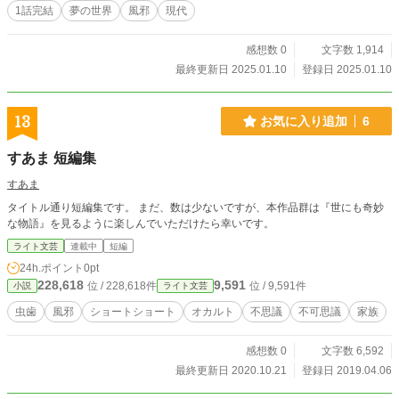
1話完結
夢の世界
風邪
現代
感想数 0
文字数 1,914
最終更新日 2025.01.10
登録日 2025.01.10
13
お気に入り追加
6
すあま 短編集
すあま
タイトル通り短編集です。 まだ、数は少ないですが、本作品群は『世にも奇妙
な物語』を見るように楽しんでいただけたら幸いです。
ライト文芸
連載中
短編
24h.ポイント
0pt
228,618
9,591
位 / 228,618件
位 / 9,591件
小説
ライト文芸
虫歯
風邪
ショートショート
オカルト
不思議
不可思議
家族
感想数 0
文字数 6,592
最終更新日 2020.10.21
登録日 2019.04.06