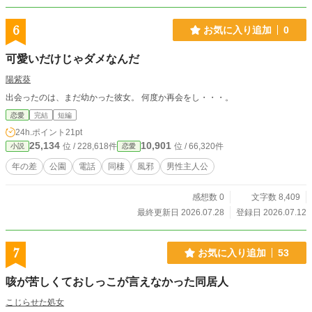
6
お気に入り追加
0
可愛いだけじゃダメなんだ
陽紫葵
出会ったのは、まだ幼かった彼女。 何度か再会をし・・・。
恋愛
完結
短編
24h.ポイント
21pt
25,134
10,901
位 / 228,618件
位 / 66,320件
小説
恋愛
年の差
公園
電話
同棲
風邪
男性主人公
感想数 0
文字数 8,409
最終更新日 2026.07.28
登録日 2026.07.12
7
お気に入り追加
53
咳が苦しくておしっこが言えなかった同居人
こじらせた処女