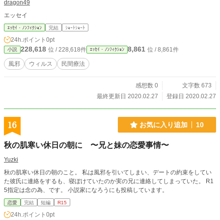
dragon49
エッセイ
ｴｯｾｲ・ﾉﾝﾌｨｸｼｮﾝ
完結
ｼｮｰﾄｼｮｰﾄ
24h.ポイント
0pt
228,618
8,861
位 / 228,618件
位 / 8,861件
小説
ｴｯｾｲ・ﾉﾝﾌｨｸｼｮﾝ
風邪
ウィルス
民間療法
感想数 0
文字数 673
最終更新日 2020.02.27
登録日 2020.02.27
16
お気に入り追加
10
秋の肌寒い休日の朝に 〜兄と妹の恋愛事情〜
Yuzki
秋の肌寒い休日の朝のこと。 私は風邪を引いてしまい、デートの約束をしてい
た彼氏に連絡をするも、寝ぼけていたのか実の兄に連絡してしまっていた。 R1
5指定は念の為、です。 小説家になろうにも投稿しています。
恋愛
完結
短編
R15
24h.ポイント
0pt