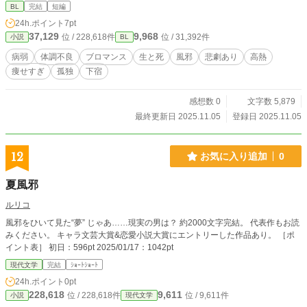
BL
完結
短編
24h.ポイント
7pt
37,129
9,968
位 / 228,618件
位 / 31,392件
小説
BL
病弱
体調不良
ブロマンス
生と死
風邪
悲劇あり
高熱
痩せすぎ
孤独
下宿
感想数 0
文字数 5,879
最終更新日 2025.11.05
登録日 2025.11.05
12
お気に入り追加
0
夏風邪
ルリコ
風邪をひいて見た“夢” じゃあ……現実の男は？ 約2000文字完結。 代表作もお読
みください。 キャラ文芸大賞&恋愛小説大賞にエントリーした作品あり。 ［ポ
イント表］ 初日：596pt 2025/01/17：1042pt
現代文学
完結
ｼｮｰﾄｼｮｰﾄ
24h.ポイント
0pt
228,618
9,611
位 / 228,618件
位 / 9,611件
小説
現代文学