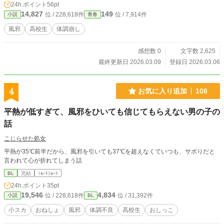
24h.ポイント
56pt
14,827
149
位 / 228,618件
位 / 7,914件
小説
青春
風邪
高校生
体調崩し
感想数 0
文字数 2,625
最終更新日 2026.03.09
登録日 2026.03.06
4
お気に入り追加
108
平熱が低すぎて、風邪をひいても信じてもらえない男の子の
話
こじらせた処女
平熱が35℃前半だから、風邪を引いても37℃を超えなくていつも、サボりだと
言われて心が折れてしまう話
BL
完結
ｼｮｰﾄｼｮｰﾄ
24h.ポイント
35pt
19,546
4,834
位 / 228,618件
位 / 31,392件
小説
BL
小スカ
おねしょ
風邪
体調不良
高校生
おしっこ