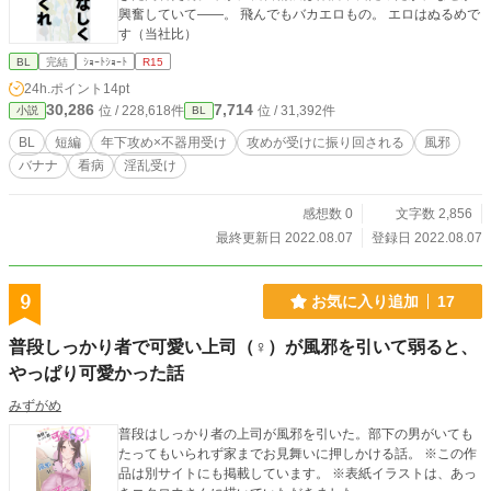
興奮していて――。 飛んでもバカエロもの。 エロはぬるめで
す（当社比）
BL
完結
ｼｮｰﾄｼｮｰﾄ
R15
24h.ポイント
14pt
30,286
7,714
位 / 228,618件
位 / 31,392件
小説
BL
BL
短編
年下攻め×不器用受け
攻めが受けに振り回される
風邪
バナナ
看病
淫乱受け
感想数 0
文字数 2,856
最終更新日 2022.08.07
登録日 2022.08.07
9
お気に入り追加
17
普段しっかり者で可愛い上司（♀）が風邪を引いて弱ると、
やっぱり可愛かった話
みずがめ
普段はしっかり者の上司が風邪を引いた。部下の男がいても
たってもいられず家までお見舞いに押しかける話。 ※この作
品は別サイトにも掲載しています。 ※表紙イラストは、あっ