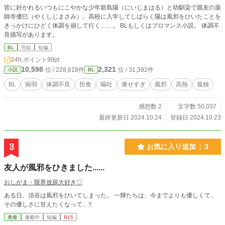
皆に好かれるいつもにこやかな少年新島陽（にいじまはる）と幼馴染で親友の薬
師寺優巳（やくしじまさみ）。高校に入学してしばらく陽は風邪をひいたことを
きっかけにひどく体調を崩して行く……。 BLもしくはブロマンス小説。 体調不
良描写があります。
BL
完結
短編
24h.ポイント
99pt
10,598
2,321
位 / 228,618件
位 / 31,392件
小説
BL
BL
病弱
体調不良
拒食
嘔吐
痩せすぎ
風邪
高熱
孤独
感想数 2
文字数 50,037
最終更新日 2024.10.24
登録日 2024.10.23
3
お気に入り追加
3
友人が風邪をひきました......
おしがま・限界放尿大好き♡
ある日、須谷は風邪をひいてしまった。 一輝たちは、今までよりも優しくて、
その優しさに甘えたくなって...？
青春
連載中
短編
R15