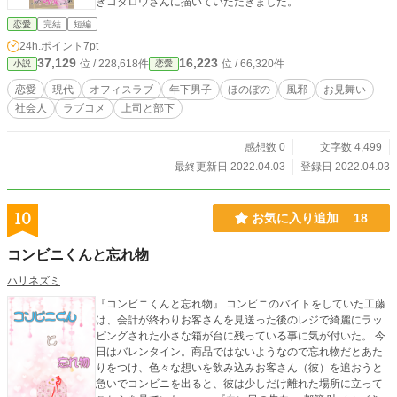
きコタロウさんに描いていただきました。
恋愛
完結
短編
24h.ポイント
7pt
37,129
16,223
位 / 228,618件
位 / 66,320件
小説
恋愛
恋愛
現代
オフィスラブ
年下男子
ほのぼの
風邪
お見舞い
社会人
ラブコメ
上司と部下
感想数 0
文字数 4,499
最終更新日 2022.04.03
登録日 2022.04.03
10
お気に入り追加
18
コンビニくんと忘れ物
ハリネズミ
『コンビニくんと忘れ物』 コンビニのバイトをしていた工藤
は、会計が終わりお客さんを見送った後のレジで綺麗にラッ
ピングされた小さな箱が台に残っている事に気が付いた。 今
日はバレンタイン。商品ではないようなので忘れ物だとあた
りをつけ、色々な想いを飲み込みお客さん（彼）を追おうと
急いでコンビニを出ると、彼は少しだけ離れた場所に立って