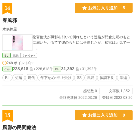
14
お気に入り追加
5
春風邪
木偶舞屋
松宮侑汰が風邪を引いて倒れたという連絡が門倉史明のもと
に届いた。慌てて彼のもとにはせ参じたが、松宮は元気で―
―。
BL
完結
ｼｮｰﾄｼｮｰﾄ
24h.ポイント
0pt
228,618
31,392
位 / 228,618件
位 / 31,392件
小説
BL
BL
短編
現代
年下せめ×年上受け
SS
風邪
体調不良
掌編
感想数 0
文字数 1,352
最終更新日 2022.03.26
登録日 2022.03.26
15
お気に入り追加
0
風邪の民間療法