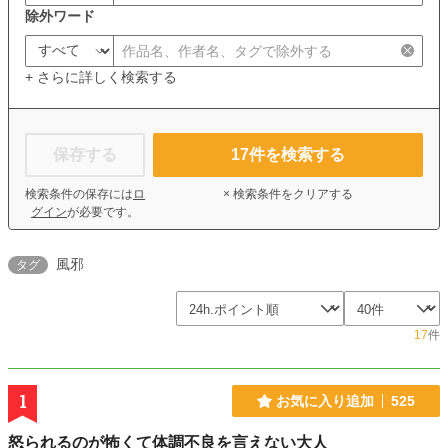
除外ワード
+ さらに詳しく検索する
保存する
17
件を検索する
検索条件の保存には
ロ
× 検索条件をクリアする
グイン
が必要です。
風邪
タグ
17
件
1
お気に入り追加
525
怒られるのが怖くて体調不良を言えない大人