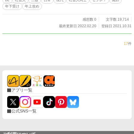
BL
社会人
二股
日常
現代
社会人同士
セフレ？
風邪
年下受け
年上攻め
感想数 0
文字数 19,714
最終更新日 2022.02.20
登録日 2021.10.31
17
件
アプリ一覧
公式SNS一覧