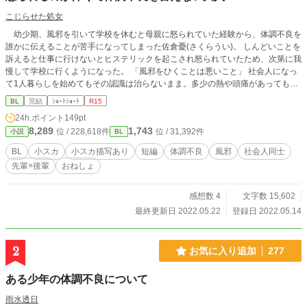
こじらせた処女
幼少期、風邪を引いて学校を休むと母親に怒られていた経験から、体調不良を
誰かに伝えることが苦手になってしまった佐倉憂(さくらうい)。 しんどいことを
訴えると仕事に行けないとヒステリックを起こされ怒られていたため、次第に我
慢して学校に行くようになった。 「風邪をひくことは悪いこと」 社会人になっ
て1人暮らしを始めてもその認識は治らないまま。多少の熱や頭痛があっても怒
られることを危惧して出勤している。 とある日、いつものように会社に行って
BL
完結
ｼｮｰﾄｼｮｰﾄ
R15
業務をこなしていた時。午前では無視できていただるけが無視できないものにな
24h.ポイント
149pt
っていた。 それでも、自己管理がなっていない、日頃ちゃんと体調管理が出来
8,289
1,743
位 / 228,618件
位 / 31,392件
小説
BL
てない、そう怒られるのが怖くて、言えずにいると…？
BL
小スカ
小スカ描写あり
短編
体調不良
風邪
社会人同士
先輩×後輩
おねしょ
感想数 4
文字数 15,602
最終更新日 2022.05.22
登録日 2022.05.14
2
お気に入り追加
277
ある少年の体調不良について
雨水透日