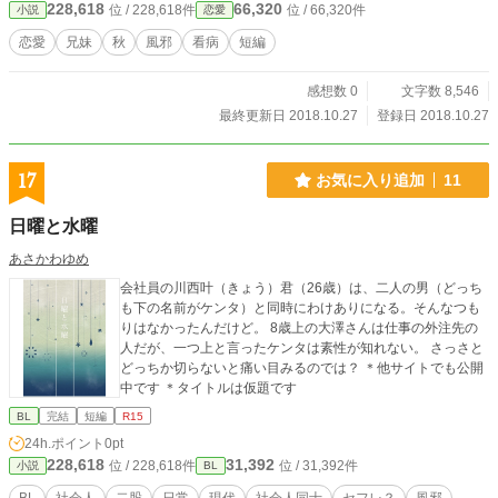
228,618
66,320
位 / 228,618件
位 / 66,320件
小説
恋愛
恋愛
兄妹
秋
風邪
看病
短編
感想数 0
文字数 8,546
最終更新日 2018.10.27
登録日 2018.10.27
17
お気に入り追加
11
日曜と水曜
あさかわゆめ
会社員の川西叶（きょう）君（26歳）は、二人の男（どっち
も下の名前がケンタ）と同時にわけありになる。そんなつも
りはなかったんだけど。 8歳上の大澤さんは仕事の外注先の
人だが、一つ上と言ったケンタは素性が知れない。 さっさと
どっちか切らないと痛い目みるのでは？ ＊他サイトでも公開
中です ＊タイトルは仮題です
BL
完結
短編
R15
24h.ポイント
0pt
228,618
31,392
位 / 228,618件
位 / 31,392件
小説
BL