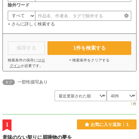
除外ワード
+ さらに詳しく検索する
保存する
1
件を検索する
検索条件の保存には
ロ
× 検索条件をクリアする
グイン
が必要です。
一部性描写あり
タグ
1
件
1
お気に入り追加
1
意味のない契りに眉唾物の夢を