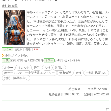
韋虹姫 響華
海外へホームステイにやって来た日本人の青年。夜雲 穣。 ル
ームメイトの思いつきで、心霊スポットへ向かうことになっ
た。 穣は幽霊や妖怪が苦手だったが、言葉の壁があったりで
ルームメイトと離れて行動することが出来ずについて行くこ
とに───。 そこへ現れた幽霊。いや、妖怪。日本で会うこと
のなかった妖怪に驚き、逃げる穣達の前に一人の少女が現れ
た。 サツキという名の少女は、妖怪を前に動じることなく穣
達を逃がすのであった───。 妖怪、幽霊、悪魔、英雄にUM
A。それら【怪異】に立ち向かう一人の少女とその弟。 穣は
ホラー
連載中
長編
R18
次第に彼女達の秘密を知っていくこととなる───。 ※この作
24h.ポイント
0pt
品は、「意味が分かったとしても意味のない話」の外伝作品
228,638
8,499
位 / 228,638件
位 / 8,499件
小説
ホラー
となります。本編では、日本（神風支部）が邪神復活を阻止
するために活動していた裏で、別の場所で起きていたもう一
ホラー
オカルト
怪異
人外
異能力
つの「意味のない話」になります。 そのため、「意味ない」
ホラーミステリー小説大賞エントリー
都市伝説
妖怪
一部性描写あり
本編を知らなくても読める作品になっています。
拷問、陵辱等有り
感想数 0
文字数 72,688
最終更新日 2026.03.31
登録日 2026.02.28
1
件