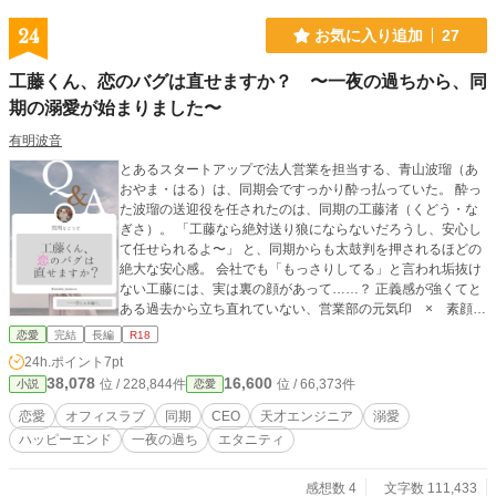
24
お気に入り追加
27
工藤くん、恋のバグは直せますか？ 〜一夜の過ちから、同
期の溺愛が始まりました〜
有明波音
とあるスタートアップで法人営業を担当する、青山波瑠（あ
おやま・はる）は、同期会ですっかり酔っ払っていた。 酔っ
た波瑠の送迎役を任されたのは、同期の工藤渚（くどう・な
ぎさ）。 「工藤なら絶対送り狼にならないだろうし、安心し
て任せられるよ〜」 と、同期からも太鼓判を押されるほどの
絶大な安心感。 会社でも「もっさりしてる」と言われ垢抜け
ない工藤には、実は裏の顔があって……？ 正義感が強くてと
ある過去から立ち直れていない、営業部の元気印 × 素顔を
隠している天才エンジニア（兼CEO） ＜登場人物＞ ・青山
恋愛
完結
長編
R18
波瑠（あおやま・はる）／27歳 SaaSを展開するスタートア
24h.ポイント
7pt
ップ・コーラルクラウドで法人営業を担当している。インタ
38,078
16,600
位 / 228,844件
位 / 66,373件
小説
恋愛
ーンから今の会社にそのまま新卒入社した。 ・工藤 渚（くど
う・なぎさ）／27歳 波瑠と同じ会社でシステムエンジニアと
恋愛
オフィスラブ
同期
CEO
天才エンジニア
溺愛
して働いている。もっさりしていて垢抜けないけれど、裏で
ハッピーエンド
一夜の過ち
エタニティ
は「社長がヘッドハンティングした」「学生の頃シリコンバ
レーで起業した経験がある」と、まことしやかに囁かれてい
る。 ※この物語はフィクションです。実在の人物・団体・出
感想数 4
文字数 111,433