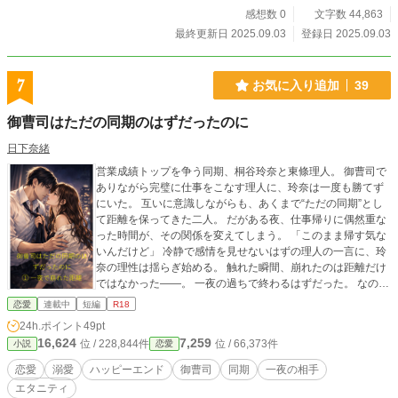
感想数 0
文字数 44,863
最終更新日 2025.09.03
登録日 2025.09.03
7
お気に入り追加
39
御曹司はただの同期のはずだったのに
日下奈緒
営業成績トップを争う同期、桐谷玲奈と東條理人。 御曹司で
ありながら完璧に仕事をこなす理人に、玲奈は一度も勝てず
にいた。 互いに意識しながらも、あくまで“ただの同期”とし
て距離を保ってきた二人。 だがある夜、仕事帰りに偶然重な
った時間が、その関係を変えてしまう。 「このまま帰す気な
いんだけど」 冷静で感情を見せないはずの理人の一言に、玲
奈の理性は揺らぎ始める。 触れた瞬間、崩れたのは距離だけ
ではなかった――。 一夜の過ちで終わるはずだった。 なの
に、あの夜から、彼の視線も、言葉も、すべてが変わってい
恋愛
連載中
短編
R18
く。 ただの同期のはずだったのに。 その関係は、もう戻れな
24h.ポイント
49pt
い。
16,624
7,259
位 / 228,844件
位 / 66,373件
小説
恋愛
恋愛
溺愛
ハッピーエンド
御曹司
同期
一夜の相手
エタニティ