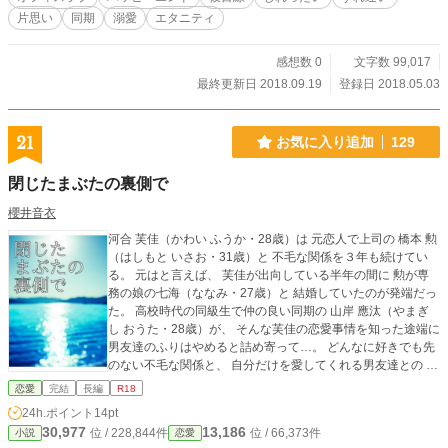
片思い
同期
溺愛
エタニティ
感想数 0
文字数 99,017
最終更新日 2018.09.19
登録日 2018.05.03
21
お気に入り追加
129
閉じたまぶたの裏側で
櫻井音衣
河合 芙佳（かわい ふうか・28歳）は 元恋人で上司の 橋本 勲
（はしもと いさお・31歳）と 不毛な関係を３年も続けてい
る。 元はと言えば、 芙佳が出向している半年の間に 勲が専
務の娘の七海（ななみ・27歳）と 結婚していたのが発端だっ
た。 高校時代の同級生で仲の良い同期の 山岸 應汰（やまぎ
し おうた・28歳）が、 そんな芙佳の恋愛事情を知った途端に
男友達のふりはやめると詰め寄って…。 どんなに好きでも先
のない不毛な関係と、 自分だけを愛してくれる男友達との 同
じ未来を望める関係。 芙佳はどちらを選ぶのか？ “私にだっ
恋愛
完結
長編
R18
て 幸せを求める権利くらいはあるはずだ”
24h.ポイント
14pt
30,977
13,186
位 / 228,844件
位 / 66,373件
小説
恋愛