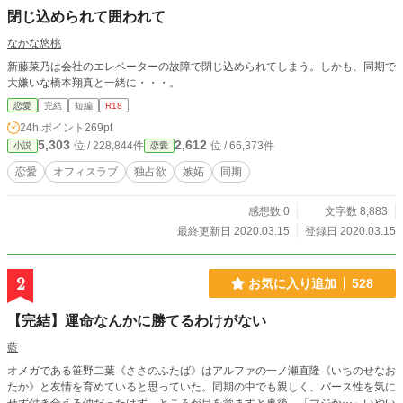
閉じ込められて囲われて
なかな悠桃
新藤菜乃は会社のエレベーターの故障で閉じ込められてしまう。しかも、同期で
大嫌いな橋本翔真と一緒に・・・。
恋愛
完結
短編
R18
24h.ポイント
269pt
5,303
2,612
位 / 228,844件
位 / 66,373件
小説
恋愛
恋愛
オフィスラブ
独占欲
嫉妬
同期
感想数 0
文字数 8,883
最終更新日 2020.03.15
登録日 2020.03.15
2
お気に入り追加
528
【完結】運命なんかに勝てるわけがない
藍
オメガである笹野二葉《ささのふたば》はアルファの一ノ瀬直隆《いちのせなお
たか》と友情を育めていると思っていた。同期の中でも親しく、バース性を気に