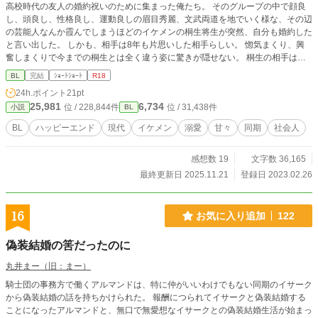
高校時代の友人の婚約祝いのために集まった俺たち。 そのグループの中で顔良
し、頭良し、性格良し、運動良しの眉目秀麗、文武両道を地でいく様な、その辺
の芸能人なんか霞んでしまうほどのイケメンの桐生将生が突然、自分も婚約した
と言い出した。 しかも、相手は8年も片思いした相手らしい。 惚気まくり、興
奮しまくりで今までの桐生とは全く違う姿に驚きが隠せない。 桐生の相手はど
んな子なのか？ 1話、2話は友人のモブ視点。3話、4話は桐生視点で話が進みま
BL
完結
ｼｮｰﾄｼｮｰﾄ
R18
す。 おまけ話付きの全5話で終わる予定でしたが、全10話くらいになる予定で
24h.ポイント
21pt
す。 ※完結しましたが時々思い出したようにお話更新しています。 このお話は
25,981
6,734
位 / 228,844件
位 / 31,438件
小説
BL
以前お遊びで某所で二次創作していたものですが、勿体無いので完全オリジナル
に改稿して投稿しています。 イチャラブハッピーエンド小説です R18には※つ
BL
ハッピーエンド
現代
イケメン
溺愛
甘々
同期
社会人
けます。
感想数 19
文字数 36,165
最終更新日 2025.11.21
登録日 2023.02.26
16
お気に入り追加
122
偽装結婚の筈だったのに
丸井まー（旧：まー）
騎士団の事務方で働くアルマンドは、特に仲がいいわけでもない同期のイサーク
から偽装結婚の話を持ちかけられた。 報酬につられてイサークと偽装結婚する
ことになったアルマンドと、無口で無愛想なイサークとの偽装結婚生活が始まっ