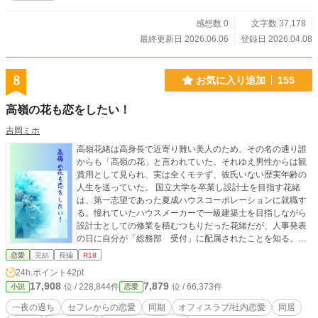
感想数 0
文字数 37,178
最終更新日 2026.06.06
登録日 2026.04.08
8
お気に入り追加
155
高嶺の花も恋をしたい！
吉岡ミホ
高嶺花緒は高身長で近寄り難い美人のため、その名の通り誰
からも「高嶺の花」と言われていた。それゆえ男性からは観
賞用として見られ、実は全くモテず、彼氏いない歴実年齢の
人生を送っていた。 国立大学を卒業し設計士を目指す花緒
は、第一志望であった夏成ハウスコーポレーションに就職す
る。憧れていたハウスメーカーで一級建築士を目指しながら
設計士としての修業を積むつもりだった花緒だが、人事発表
の日に自分が「総務部 受付」に配属されたことを知る。美
人がゆえの弊害。落ち込む花緒を慰めてくれたのは、最終面
恋愛
完結
長編
R18
接の日に痴漢から花緒を救ってくれた、同期で一級建築士の
24h.ポイント
42pt
高野太一だった。 第19回恋愛小説大賞奨励賞をいただきまし
17,908
7,879
位 / 228,844件
位 / 66,373件
小説
恋愛
た！
一夜の過ち
セフレからの恋愛
同期
オフィスラブ/社内恋愛
同居