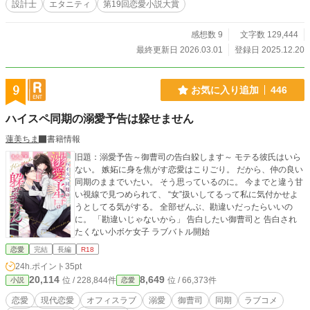
設計士
エタニティ
第19回恋愛小説大賞
感想数 9
文字数 129,444
最終更新日 2026.03.01
登録日 2025.12.20
9
お気に入り追加
446
ハイスペ同期の溺愛予告は躱せません
蓮美ちま
書籍情報
旧題：溺愛予告～御曹司の告白躱します～ モテる彼氏はいら
ない。 嫉妬に身を焦がす恋愛はこりごり。 だから、仲の良い
同期のままでいたい。 そう思っているのに。 今までと違う甘
い視線で見つめられて、 “女”扱いしてるって私に気付かせよ
うとしてる気がする。 全部ぜんぶ、勘違いだったらいいの
に。 「勘違いじゃないから」 告白したい御曹司と 告白され
たくない小ボケ女子 ラブバトル開始
恋愛
完結
長編
R18
24h.ポイント
35pt
20,114
8,649
位 / 228,844件
位 / 66,373件
小説
恋愛
恋愛
現代恋愛
オフィスラブ
溺愛
御曹司
同期
ラブコメ