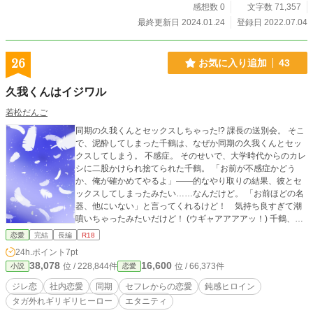
感想数 0
文字数 71,357
最終更新日 2024.01.24
登録日 2022.07.04
26
お気に入り追加
43
久我くんはイジワル
若松だんご
同期の久我くんとセックスしちゃった!? 課長の送別会。 そこ
で、泥酔してしまった千鶴は、なぜか同期の久我くんとセッ
クスしてしまう。 不感症。 そのせいで、大学時代からのカレ
シに二股かけられ捨てられた千鶴。 「お前が不感症かどう
か、俺が確かめてやるよ」――的なやり取りの結果、彼とセ
ックスしてしまったみたい……なんだけど。 「お前ほどの名
器、他にいない」と言ってくれるけど！ 気持ち良すぎて潮
噴いちゃったみたいだけど！ (ウギャアアアアッ！) 千鶴、大
パニック。 カレシと別れて、住むところもなくなった千鶴
恋愛
完結
長編
R18
に、久我くんは「セフレとして同居」を提案してくれて。そ
24h.ポイント
7pt
の提案に乗った千鶴だけど。 (全然、手を出してこない) なん
38,078
16,600
位 / 228,844件
位 / 66,373件
小説
恋愛
で？ 泥酔してたわたしを抱くぐらいなんだから、久我く
ん、絶倫ヤリチンなんじゃないの？ 元カレにけなされた千鶴
ジレ恋
社内恋愛
同期
セフレからの恋愛
鈍感ヒロイン
の料理を喜んでくれたり。千鶴から料理を学ぼうとしてくれ
タガ外れギリギリヒーロー
エタニティ
たり。 久我くんとの生活は、楽しいのだけれど。 セフレなの