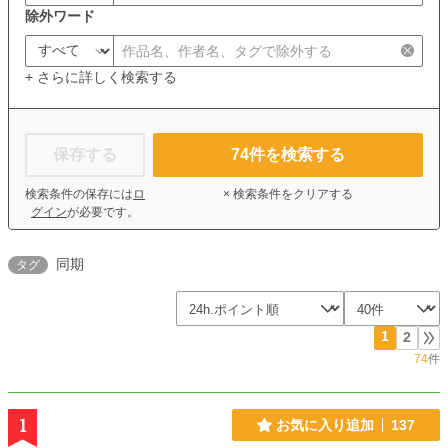
除外ワード
+ さらに詳しく検索する
保存する
74
件を検索する
検索条件の保存には
ロ
× 検索条件をクリアする
グイン
が必要です。
同期
タグ
1
2
74
件
1
お気に入り追加
137