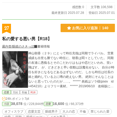
に、セックスさせられることは一度もなくて。 (でも、これで
いいのかもしれない) 一度はセックスしちゃったけど、恋人同
感想数 0
文字数 106,598
士でもないんだから。そう簡単に体繋げちゃダメでしょ。 そ
最終更新日 2025.07.28
登録日 2025.07.01
う理性は考えるのだけど、体は言うことをきかなくて？ (久我
くんは、どういうつもりで同居を提案したんだろ) わからない
彼の考えに、モヤモヤする心と体。 セックスしないのなら、
27
お気に入り追加
140
どうして同居を提案したの？ 鈍感ヒロインが、理性のタガが
外れそうで必死ヒーローに溺愛されていることに気づくまで
私の愛する悪い男【R18】
の物語。
霧内杳/眼鏡のさきっぽ
書籍情報
神山朝香（２９）にとって時任充哉は同期でライバル。 営業
成績も出世も勝てない時任に、朝香は悶々としていた。 同期
の友達に愚痴るとそのこだわりはもはや恋だといわれ、笑い
飛ばす。 が、どきどきと早い鼓動は誤魔化せない。 自分が時
任を好きになるなどあるはずないのだ。 しかも時任は社長の
娘と婚約している上に噂の絶えない男。 絶対にそんなことは
ないと思っていたのだが……。 ****** 表紙はソラ様(pixiv id
=454210）よりフリー素材。 ****** 2019/06/10 改稿版に差
し替え。 さらにエピローグをプラス。
恋愛
完結
長編
R18
24h.ポイント
7pt
38,078
16,600
位 / 228,844件
位 / 66,373件
小説
恋愛
オフィスラブ
恋愛文芸
眼鏡男子
大人の恋
不倫
禁じられた愛