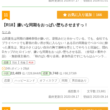
最終更新日 2026.07.17
登録日 2026.01.01
11
お気に入り追加
166
【R18】嫌いな同期をおっぱい堕ちさせますっ！
なとみ
山田夏生は同期の瀬崎恭悟が嫌いだ。逆恨みだと分かっている。でも、会社でも
プライベートでも要領の良い所が気に入らない！ある日の同期会でベロベロに酔
った夏生は、実は小さくはない自分の胸で瀬崎を堕としてやろうと目論む。隠れ
Dカップのヒロインが、嫌いな同期をおっぱい堕ちさせる話。（全5話＋番外小
話） ・無欲様主催の、「秋のぱい祭り企画」参加作品です(こちらはムーンライ
トノベルズにも掲載しています。) ※全編背後注意
恋愛
完結
長編
R18
24h.ポイント
28pt
22,489
9,748
位 / 228,844件
位 / 66,373件
小説
恋愛
恋愛
ハッピーエンド
オフィスラブ
同期
男目線あり
感想数 0
文字数 23,881
最終更新日 2020.09.17
登録日 2020.09.14