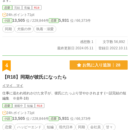
ます。
恋愛
完結
長編
R18
24h.ポイント
71pt
13,505
5,931
位 / 228,844件
位 / 66,373件
小説
恋愛
同期
犬猿の仲
執着・溺愛
感想数 1
文字数 56,892
最終更新日 2024.05.11
登録日 2022.10.11
4
お気に入り追加
28
【R18】同期が彼氏になったら
イマイ マイ
仕事に追われ枯れかけた女子が、彼氏にたっぷり甘やかされます (一話完結の短
編集 ※全R-18)
恋愛
連載中
短編
R18
24h.ポイント
71pt
13,505
5,931
位 / 228,844件
位 / 66,373件
小説
恋愛
恋愛
ハッピーエンド
短編
現代日本
同期
会社員
甘々