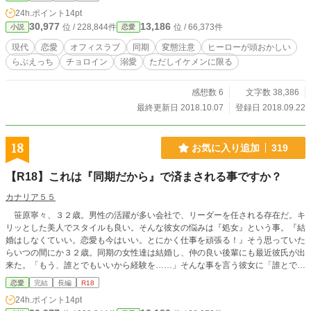
はエイプリルフール。「私は全然アリだと思う！」と嘘をついたところ、事態は
24h.ポイント
14pt
とんでもない方向に転がり始め――。 恋に疎いミーハーOLと、そんな彼女を５
30,977
13,186
位 / 228,844件
位 / 66,373件
小説
恋愛
年も想い続けていたハイスペックイケメン露出狂のラブコメディ。
現代
恋愛
オフィスラブ
同期
変態注意
ヒーローが頭おかしい
らぶえっち
チョロイン
溺愛
ただしイケメンに限る
感想数 6
文字数 38,386
最終更新日 2018.10.07
登録日 2018.09.22
18
お気に入り追加
319
【R18】これは『同期だから』で済まされる事ですか？
カナリア５５
笹原寧々、３２歳。男性の活躍が多い会社で、リーダーを任される存在だ。キ
リッとした美人でスタイルも良い。そんな彼女の悩みは『処女』という事。『結
婚はしなくていい。恋愛も今はいい。とにかく仕事を頑張る！』そう思っていた
らいつの間にか３２歳。同期の女性達は結婚し、仲の良い後輩にも最近彼氏が出
来た。「もう、誰とでもいいから経験を……」そんな事を言う彼女に「誰とでも
いいとか言うな！ 俺がやってやる」と言ったのは、同期の本郷だった。『同期
恋愛
完結
長編
R18
だから心配なんだ！』と力説する本郷に押され、寧々は一緒にホテルに行ってし
24h.ポイント
14pt
まったのだが……。※ご注意ください※エッチシーンは予告無しに入っていま