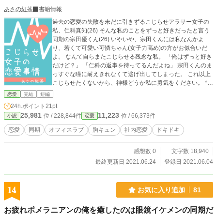
あさの紅茶
書籍情報
過去の恋愛の失敗を未だに引きずるこじらせアラサー女子の
私、仁科真知(26) そんな私のことをずっと好きだったと言う
同期の宗田優くん(26) いやいや、宗田くんには私なんかよ
り、若くて可愛い可憐ちゃん(女子力高め)の方がお似合いだ
よ。 なんて自らまたこじらせる残念な私。 「俺はずっと好き
だけど？」 「仁科の返事を待ってるんだよね」 宗田くんのま
っすぐな瞳に耐えきれなくて逃げ出してしまった。 これ以上
こじらせたくないから、神様どうか私に勇気をください。 ***
**************** この作品は、他のサイトにも掲載していま
恋愛
完結
短編
す。
24h.ポイント
21pt
25,981
11,223
位 / 228,844件
位 / 66,373件
小説
恋愛
恋愛
同期
オフィスラブ
胸キュン
社内恋愛
ドキドキ
感想数 0
文字数 18,940
最終更新日 2021.06.24
登録日 2021.06.04
14
お気に入り追加
81
お疲れポメラニアンの俺を癒したのは眼鏡イケメンの同期だ