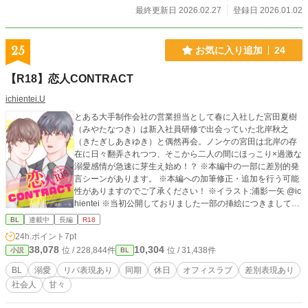
来事などとは一切関係ありません。 ※Rシーンなどの直接的
最終更新日 2026.02.27
登録日 2026.01.02
な表現が出てくる場合は、タイトル横に※マークを入れてい
ます。
25
お気に入り追加
24
【R18】恋人CONTRACT
ichientei.U
とある大手制作会社の営業担当として春に入社した宮田夏樹
（みやたなつき）は新入社員研修で出会っていた北岸秋之
（きたぎしあきゆき）と偶然再会。ノンケの宮田は北岸の存
在に日々翻弄されつつ、そこから二人の間にほっこり×過激な
溺愛感情が急速に芽生え始め！？ ※本編中の一部に差別的発
言シーンがあります。 ※本編への加筆修正・追加を行う可能
性がありますのでご了承ください！ ※イラスト:浦影一矢 @ic
hientei ※当初公開しておりました一部の挿絵につきましては
現在非公開中です。ご了承ください。2022.11.22
BL
連載中
長編
R18
24h.ポイント
7pt
38,078
10,304
位 / 228,844件
位 / 31,438件
小説
BL
BL
溺愛
リバ表現あり
同期
休日
オフィスラブ
差別表現あり
社会人
甘々