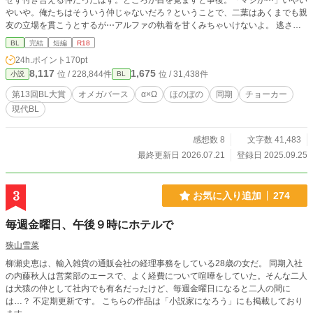
せず付き合える仲だったはず。ところが目を覚ますと事後。「マジか⋯」いやい
やいや。俺たちはそういう仲じゃないだろ？ということで、二葉はあくまでも親
友の立場を貫こうとするが⋯アルファの執着を甘くみちゃいけないよ。 逃さな
いα✕怖がりなΩのほのぼのオメガバース／ラブコメです。
BL
完結
短編
R18
24h.ポイント
170pt
8,117
1,675
位 / 228,844件
位 / 31,438件
小説
BL
第13回BL大賞
オメガバース
α×Ω
ほのぼの
同期
チョーカー
現代BL
感想数 8
文字数 41,483
最終更新日 2026.07.21
登録日 2025.09.25
3
お気に入り追加
274
毎週金曜日、午後９時にホテルで
狭山雪菜
柳瀬史恵は、輸入雑貨の通販会社の経理事務をしている28歳の女だ。 同期入社
の内藤秋人は営業部のエースで、よく経費について喧嘩をしていた。そんな二人
は犬猿の仲として社内でも有名だったけど、毎週金曜日になると二人の間に
は…？ 不定期更新です。 こちらの作品は「小説家になろう」にも掲載しており