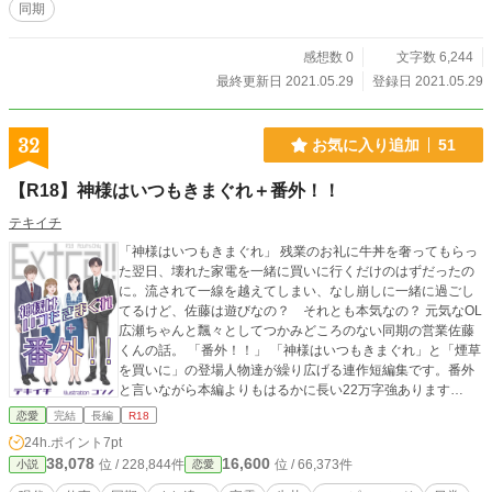
同期
感想数 0
文字数 6,244
最終更新日 2021.05.29
登録日 2021.05.29
32
お気に入り追加
51
【R18】神様はいつもきまぐれ＋番外！！
テキイチ
「神様はいつもきまぐれ」 残業のお礼に牛丼を奢ってもらっ
た翌日、壊れた家電を一緒に買いに行くだけのはずだったの
に。流されて一線を越えてしまい、なし崩しに一緒に過ごし
てるけど、佐藤は遊びなの？ それとも本気なの？ 元気なOL
広瀬ちゃんと飄々としてつかみどころのない同期の営業佐藤
くんの話。 「番外！！」 「神様はいつもきまぐれ」と「煙草
を買いに」の登場人物達が繰り広げる連作短編集です。番外
と言いながら本編よりもはるかに長い22万字強あります
（『煙草を買いに』は5555文字・『神様はいつもきまぐれ』
恋愛
完結
長編
R18
は34567文字です）。余談が本論。 ※ムーンライトノベル
24h.ポイント
7pt
ズ、エブリスタでも公開しています。 ※表紙の素敵な絵はコ
38,078
16,600
位 / 228,844件
位 / 66,373件
小説
恋愛
ンノ様（@hasunorenkon）にお願いしました。