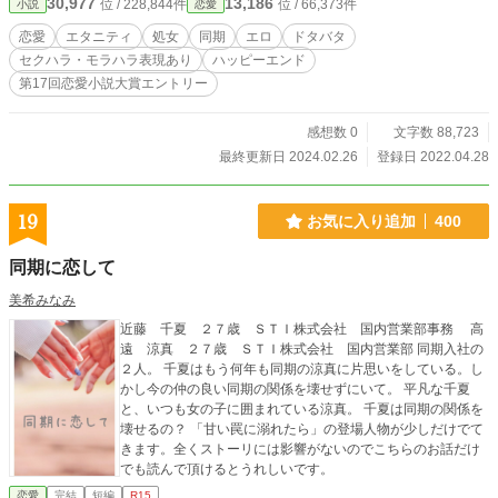
30,977
13,186
位 / 228,844件
位 / 66,373件
小説
恋愛
す。ハラスメント表現があります。『餌付けした少年が大人になってやってき
た』のスピンオフ的お話です。読んでいなくても大丈夫ですが、もしよろしけれ
恋愛
エタニティ
処女
同期
エロ
ドタバタ
ばそちらの方もお願い致します。 ※第17回恋愛小説大賞にエントリーしまし
セクハラ・モラハラ表現あり
ハッピーエンド
た。 ※小説家になろう様にも掲載してます。
第17回恋愛小説大賞エントリー
感想数 0
文字数 88,723
最終更新日 2024.02.26
登録日 2022.04.28
19
お気に入り追加
400
同期に恋して
美希みなみ
近藤 千夏 ２７歳 ＳＴＩ株式会社 国内営業部事務 高
遠 涼真 ２７歳 ＳＴＩ株式会社 国内営業部 同期入社の
２人。 千夏はもう何年も同期の涼真に片思いをしている。し
かし今の仲の良い同期の関係を壊せずにいて。 平凡な千夏
と、いつも女の子に囲まれている涼真。 千夏は同期の関係を
壊せるの？ 「甘い罠に溺れたら」の登場人物が少しだけでて
きます。全くストーリには影響がないのでこちらのお話だけ
でも読んで頂けるとうれしいです。
恋愛
完結
短編
R15