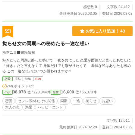
感想数 0
文字数 24,412
最終更新日 2026.03.05
登録日 2026.03.03
23
お気に入り追加
43
拗らせ女の同期への秘めたる一途な想い
松本ユミ
書籍情報
好きだった同期と酔った勢いで 一夜を共にした 恋愛が面倒だと言ったあなたに
「好き」だと言えなくて 身体だけでも繋がりたくて 卑怯な私はあなたを求め
る この一途な想いはいつか報われますか？
恋愛
完結
短編
R15
24h.ポイント
7pt
38,078
16,600
位 / 228,844件
位 / 66,373件
小説
恋愛
恋愛
セフレ/身体だけの関係
同期
一途
拗らせ
片思い
大人の恋
溺愛
ハッピーエンド
文字数 12,011
最終更新日 2024.02.29
登録日 2024.02.29