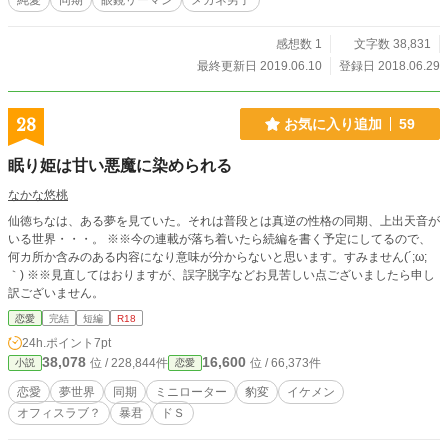
純愛
同期
眼鏡リーマン
メガネ男子
感想数 1
文字数 38,831
最終更新日 2019.06.10
登録日 2018.06.29
28
お気に入り追加
59
眠り姫は甘い悪魔に染められる
なかな悠桃
仙徳ちなは、ある夢を見ていた。それは普段とは真逆の性格の同期、上出天音が
いる世界・・・。 ※※今の連載が落ち着いたら続編を書く予定にしてるので、
何カ所か含みのある内容になり意味が分からないと思います。すみません(´;ω;
｀) ※※見直してはおりますが、誤字脱字などお見苦しい点ございましたら申し
訳ございません。
恋愛
完結
短編
R18
24h.ポイント
7pt
38,078
16,600
位 / 228,844件
位 / 66,373件
小説
恋愛
恋愛
夢世界
同期
ミニローター
豹変
イケメン
オフィスラブ？
暴君
ドＳ