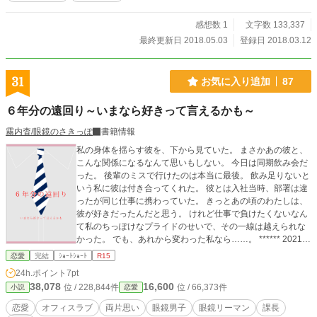
感想数 1
文字数 133,337
最終更新日 2018.05.03
登録日 2018.03.12
31
お気に入り追加
87
６年分の遠回り～いまなら好きって言えるかも～
霧内杳/眼鏡のさきっぽ
書籍情報
私の身体を揺らす彼を、下から見ていた。 まさかあの彼と、
こんな関係になるなんて思いもしない。 今日は同期飲み会だ
った。 後輩のミスで行けたのは本当に最後。 飲み足りないと
いう私に彼は付き合ってくれた。 彼とは入社当時、部署は違
ったが同じ仕事に携わっていた。 きっとあの頃のわたしは、
彼が好きだったんだと思う。 けれど仕事で負けたくないなん
て私のちっぽけなプライドのせいで、その一線は越えられな
かった。 でも、あれから変わった私なら……。 ****** 2021/0
5/29 公開 ****** 表紙 いもこは妹pixivID:11163077
恋愛
完結
ｼｮｰﾄｼｮｰﾄ
R15
24h.ポイント
7pt
38,078
16,600
位 / 228,844件
位 / 66,373件
小説
恋愛
恋愛
オフィスラブ
両片思い
眼鏡男子
眼鏡リーマン
課長