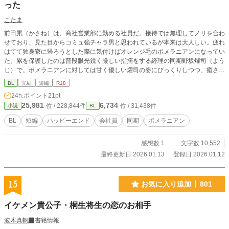
った
こたま
前田累（かさね）は、商社営業部に勤める社員だ。接待では無理してノリを合わ
せており、見た目からコミュ強チャラ男と思われているが本来は大人しい。疲れ
はてて独身寮に帰ろうとした際に気付けばオレンジ毛のポメラニアンになってい
た。累を保護したのは普段眼光鋭く厳しい指摘をする経理の同期野坂燿司（よう
じ）で。ポメラニアンに対しては甘く優しい燿司の姿にびっくりしつつ、癒され
ると…
BL
完結
短編
R18
24h.ポイント
21pt
25,981
6,734
位 / 228,844件
位 / 31,438件
小説
BL
BL
短編
ハッピーエンド
会社員
同期
ポメラニアン
感想数 1
文字数 10,552
最終更新日 2026.01.13
登録日 2026.01.12
15
お気に入り追加
801
イケメン貴公子・桐生将生の恋のお相手
波木真帆
書籍情報