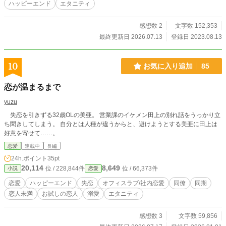
ハッピーエンド
エタニティ
感想数 2
文字数 152,353
最終更新日 2026.07.13
登録日 2023.08.13
10
お気に入り追加
85
恋が温まるまで
yuzu
失恋を引きずる32歳OLの美亜。 営業課のイケメン田上の別れ話をうっかり立
ち聞きしてしまう。 自分とは人種が違うからと、避けようとする美亜に田上は
好意を寄せて……。
恋愛
連載中
長編
24h.ポイント
35pt
20,114
8,649
位 / 228,844件
位 / 66,373件
小説
恋愛
恋愛
ハッピーエンド
失恋
オフィスラブ/社内恋愛
同僚
同期
恋人未満
お試しの恋人
溺愛
エタニティ
感想数 3
文字数 59,856