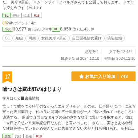
た。 美形✕男前。 ※ムーンライトノベルズさんでも公開しております。 ※エロ
は控えめです（当社比）
BL
完結
短編
R18
24h.ポイント
14pt
30,977
8,050
位 / 228,844件
位 / 31,438件
小説
BL
BL
短編
同期
女顔美形✕男前
自己開発処女受け
偽装結婚
感想数 1
文字数 12,454
最終更新日 2024.12.10
登録日 2024.12.10
17
お気に入り追加
748
嘘つきは露出狂のはじまり
柳月ほたる
書籍情報
忙しくて嘘をつく時間のなかったエイプリルフールの夜、仕事帰りにバーに立ち
寄った浅川葉月は、仲の良い同期の五十嵐圭吾が一人で酔い潰れているところに
遭遇する。 硬派で真面目なタイプの彼の意外な様子に驚いて介抱すると、彼は
「今日は片想い５周年記念日なんだ」と言い出した。 さらに、実はとある特殊
な性癖を持っているため好きな人に告白できないのだと打ち明けられ、葉月は友
人として彼を励まそうと思い立つ。 その性癖には正直ドン引きだったが、今日
恋愛
完結
長編
R18