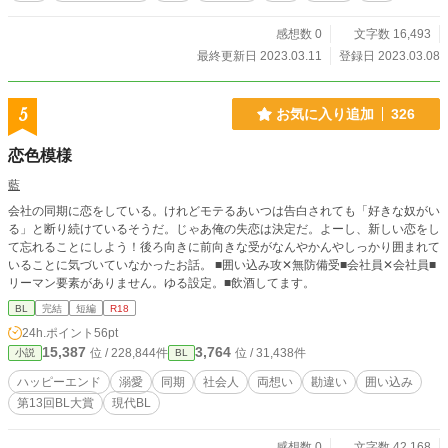
感想数 0
文字数 16,493
最終更新日 2023.03.11
登録日 2023.03.08
5
お気に入り追加
326
恋色模様
藍
会社の同期に恋をしている。けれどモテるあいつは告白されても「好きな奴がい
る」と断り続けているそうだ。じゃあ俺の失恋は決定だ。よーし、新しい恋をし
て忘れることにしよう！後ろ向きに前向きな受がなんやかんやしっかり囲まれて
いることに気づいていなかったお話。 ■囲い込み攻✕無防備受■会社員✕会社員■
リーマン要素がありません。ゆる設定。■飲酒してます。
BL
完結
短編
R18
24h.ポイント
56pt
15,387
3,764
位 / 228,844件
位 / 31,438件
小説
BL
ハッピーエンド
溺愛
同期
社会人
両想い
勘違い
囲い込み
第13回BL大賞
現代BL
感想数 0
文字数 42,168