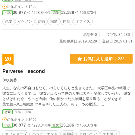
24h.ポイント
14pt
30,977
13,186
位 / 228,844件
位 / 66,373件
小説
恋愛
恋愛
イケメン
結婚
溺愛
同期
オフィス
感想数 0
文字数 34,286
最終更新日 2019.02.28
登録日 2019.01.31
20
お気に入り追加
231
Perverse second
伊吹美香
人生、なんの不自由もなく、のらりくらりと生きてきた。 大学三年生の就活で
彼女に出会うまでは。 彼女と出会って俺の人生は大きく変化していった。 彼女
と結ばれた今、やっと冷静に俺の長かった六年間を振り返ることができる……。
柴垣義人×三崎結菜 ヤキモキした二人の、もう一つの物語……。
恋愛
完結
長編
24h.ポイント
14pt
30,977
13,186
位 / 228,844件
位 / 66,373件
小説
恋愛
オフィスラブ
ハッピーエンド
彼目線
じれったい
すれ違い