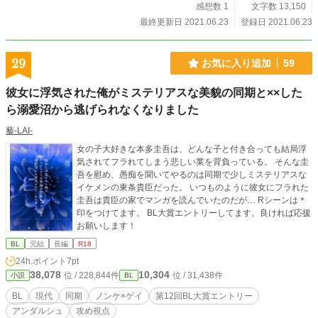
感想数 1
文字数 13,150
最終更新日 2021.06.23
登録日 2021.06.23
29
お気に入り追加
59
彼女に浮気された俺がミステリアスな美貌の同期と××した
ら溺愛沼から逃げられなくなりました
藜-LAI-
女の子大好きな本多圭吾は、どんな子と付き合っても結局浮
気されてフラれてしまう悲しい業を背負っている。 そんな圭
吾を慰め、愚痴を聞いてやるのは同期で少しミステリアスな
イケメンの東条貴臣だった。 いつものように彼女にフラれた
圭吾は貴臣の家でマンガを読んでいたのだが… Rシーンは＊
印をつけてます。 BL大賞エントリーしてます。良ければ応援
お願いします！
BL
完結
長編
R18
24h.ポイント
7pt
38,078
10,304
位 / 228,844件
位 / 31,438件
小説
BL
BL
現代
同期
ノンケ×ゲイ
第12回BL大賞エントリー
アンダルシュ
攻め視点