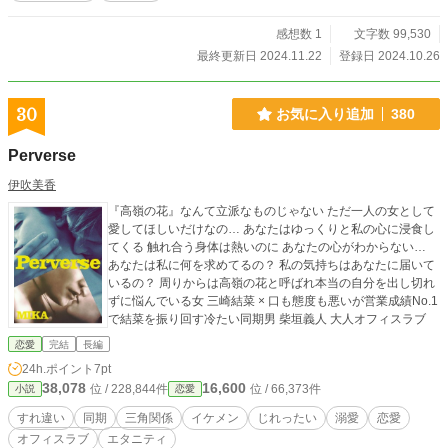
感想数 1
文字数 99,530
最終更新日 2024.11.22
登録日 2024.10.26
30
お気に入り追加
380
Perverse
伊吹美香
『高嶺の花』なんて立派なものじゃない ただ一人の女として
愛してほしいだけなの… あなたはゆっくりと私の心に浸食し
てくる 触れ合う身体は熱いのに あなたの心がわからない…
あなたは私に何を求めてるの？ 私の気持ちはあなたに届いて
いるの？ 周りからは高嶺の花と呼ばれ本当の自分を出し切れ
ずに悩んでいる女 三崎結菜 × 口も態度も悪いが営業成績No.1
で結菜を振り回す冷たい同期男 柴垣義人 大人オフィスラブ
恋愛
完結
長編
24h.ポイント
7pt
38,078
16,600
位 / 228,844件
位 / 66,373件
小説
恋愛
すれ違い
同期
三角関係
イケメン
じれったい
溺愛
恋愛
オフィスラブ
エタニティ