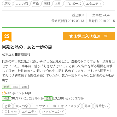
恋愛
大人の恋
不倫
同期
上司
プロポーズ
エタニティ
感想数 3
文字数 74,475
最終更新日 2019.03.13
登録日 2019.02.15
22
お気に入り追加
36
同期と私の、あと一歩の恋
松本ユミ
書籍情報
同期の本田慧に密かに想いを寄せる広瀬紗世は、過去のトラウマから一歩踏み出
せずにいた。 半年前、慧が『好きな人がいる』と言って告白を断る場面を目撃
して以来、紗世は彼への想いを心の中に閉じ込めてしまう。 それでも同期とし
て共に切磋琢磨する関係を続けていたが、慧の一言をきっかけに紗世の心が動き
出す。
恋愛
完結
短編
24h.ポイント
14pt
30,977
13,186
位 / 228,844件
位 / 66,373件
小説
恋愛
恋愛
大人の恋
トラウマ
一途
オフィスラブ
同期
両片想い
こじらせ
エタニティ
ハッピーエンド