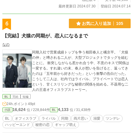
最終更新日 2024.07.30
登録日 2024.07.14
6
お気に入り追加
105
【完結】犬猿の同期が、恋人になるまで
なの
同期入社で営業成績トップを争う相田春人と橘京平。「犬猿
の仲」と噂される二人が、大型プロジェクトでタッグを組む
ことに。 衝突しながらも惹かれ合う中、不意のキスで関係は
一変する。すれ違いの末、春人が想いを告げると、返ってき
たのは「五年前から好きだった」という衝撃の告白だった。
こうして二人は、社内ではライバル、プライベートでは恋人
という、甘くスリリングな秘密の関係を始める。不器用な二
人の王道オフィスラブストーリー。
BL
完結
短編
24h.ポイント
49pt
16,624
4,133
位 / 228,844件
位 / 31,438件
小説
BL
BL
オフィスラブ
ライバル
同期
両片思い
溺愛
ツンデレ
ハッピーエンド
秘密の恋
ギャップ萌え