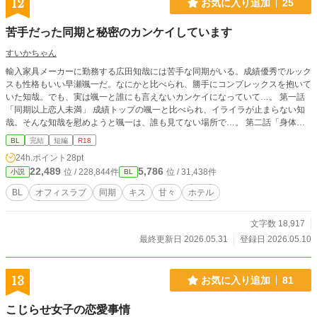
12
お気に入り追加
25
苦手だった同期と秘密のカンケイしています
すいかちゃん
輸入家具メーカーに勤務する広田知哉には苦手な同期がいる。成績優秀でルック
スも性格もいい早瀬颯一だ。なにかと比べられ、勝手にコンプレックスを抱いて
いた知哉。でも、実は颯一と誰にも言えないカンケイになっていて…。 第一話
「同期以上恋人未満」 成績トップの颯一と比べられ、イライラが止まらない知
哉。そんな知哉を慰めようと颯一は、誰も見てない場所で…。 第二話「身体で
知る感情」 相変わらず契約がうまくいかず落ち込む知哉。そんなある日。前島
BL
完結
短編
R18
賢という男と知り合う。和食レストランのオーナーだという前島と意気投合する
24h.ポイント
28pt
知哉。レストランのインテリアを任せたいという前島に浮かれる知哉。だが、颯
22,489
5,786
位 / 228,844件
位 / 31,438件
小説
BL
一はその話を危ぶみ止める。その言葉に苛立った知哉は、一人で前島が待つレス
トランへ向かった。が、そこで前島から言われたのは「契約の代わりに抱かせ
BL
オフィスラブ
同期
キス
甘々
ホテル
ろ」という信じられない言葉で…。 第三話「君を好きになって良かった」 颯一
との恋愛にドキドキの日々を送る知哉。
文字数 18,917
最終更新日 2026.05.31
登録日 2026.05.10
13
お気に入り追加
81
こじらせ女子の恋愛事情