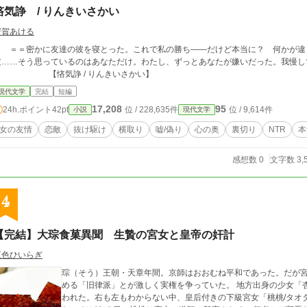
悋気諍 / りんきいさかい
寄賀あける
＝＝密かに友達の彼を寝とった。これで私の勝ち――だけど本
友……そう思っているのはあなただけ。わたし、ずっとあなたが嫌いだった。我慢
【悋気諍 / りんきいさかい】
現代文学
完結
短編
17,208
95
24h.ポイント
42pt
位 / 228,635件
位 / 9,614件
小説
現代文学
女の友情
恋敵
抜け駆け
横取り
嘘/偽り
心の奥
裏切り
NTR
本
感想数 0
文字数 3,
4
【完結】大琮食菓異聞 生贄の宮女と皇帝の奸計
五色ひいらぎ
琮（そう）王朝・天章年間。京師はおおむね平和であった。だが
める「旧律派」とが激しく実権を争っていた。 地方出身の少女「杏杏/シンシン」は、後宮に新入り料理人として雇
われた。右も左もわからない中、皇后付きの下級宮女「桃桃/タオ