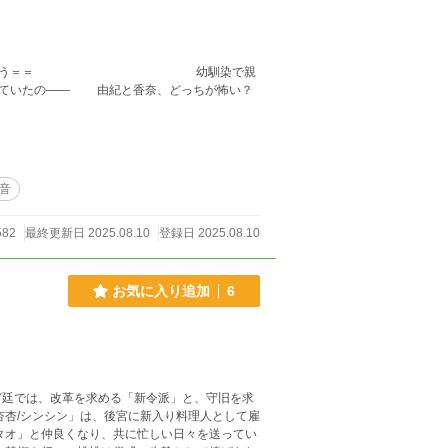
当に？ 何かが違う＝＝ 幼馴染で親
していたの―― 由紀と香奈、どっちが怖い？
音
582
最終更新日 2025.08.10
登録日 2025.08.10
お気に入り追加
6
宮廷では、改革を求める「新令派」と、守旧を求
タオ」と仲良くなり、共に忙しい日々を送ってい