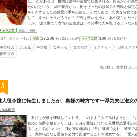
た。 だがある日、桃桃は宮中の道観で殺害される。何者かが邪悪
たのだという。 場の状況から、術を行ったのは皇后の曹氏と特定
を引き寄せるため禁忌に手を染めた。そのために、忠実な侍女であった
して、本当にそうだろうか？ 杏杏は疑いを抱く。あの朗らかだった桃桃が、そのような恐ろしいことに関わるだろ
うか。 疲れ果てた表情の曹皇后は、その手で人を殺せるような人
記録官の「小青/シャオチン」と共に不審な点を調べ始める。その
キャラ文芸
完結
長編
に。 すべてを共謀したのが、寵愛第一の妃たる林貴妃、そして今上皇帝その人だなどとは、まったく知らぬまま
17,208
180
24h.ポイント
42pt
位 / 228,635件
位 / 5,634件
小説
キャラ文芸
に。 北宋風架空王朝が舞台の倒叙ミステリーです。 作中名詞は、主要3人の綽名（杏杏/桃桃/小青）を除き、基本
的に日本語読みとしております。 架空王朝が舞台ではありますが
中華後宮
北宋風
中華風
女主人公
女の友情
ミステリー
倒叙ミステ
せん（信仰や祭祀はされています）。 プロット作成支援・設定作成支援に生成AIを利用しています（本文はすべて
複数視点
筆者が書いています）。 表紙画像 / 写真AC さくら✿様 https://w
感想数 2
文字数 103,
5
愛人役令嬢に転生しましたが、奥様の味方です〜浮気夫は淑女
他力本願寺
「君だけが僕を理解してくれる。このまま二人で逃げようか」 「お戯れを
覚めた伯爵令嬢セシリアは、自分が愛読していた異世界恋愛小説
ることに気がついた。 我が家の家訓は『常に謙虚であれ、誠実で
は、泥棒猫になる運命を全力で回避することを決意する。 「愛人役になるくらいなら……浮気男を礼儀正しく、か