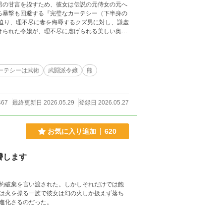
る暴撃も回避する『完璧なカーテシー（下半身の
物語。 ※全12話。サクッと読
ーテシーは武術
武闘派令嬢
熊
467
最終更新日 2026.05.29
登録日 2026.05.27
お気に入り追加
620
讐します
約破棄を言い渡された。しかしそれだけでは飽
は火を操る一族で彼女は幻の火しか扱えず落ち
進化さるのだった。