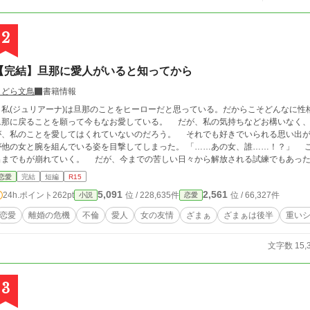
2
【完結】旦那に愛人がいると知ってから
よどら文鳥
書籍情報
私(ジュリアーナ)は旦那のことをヒーローだと思っている。だからこそどんなに性
に戻ることを願って今もなお愛している。 だが、私の気持ちなどお構いなく、旦那からの容赦ない暴言は絶えない。当然だ
私のことを愛してはくれていないのだろう。 それでも好きでいられる思い出があったから耐えてきた。 だが、偶然にも旦那
の女と腕を組んでいる姿を目撃してしまった。 「……あの女、誰……！？」 この事件がきっかけで、私の大事にしていた思い
までもが崩れていく。 だが、今までの苦しい日々から解放される試練でもあった。 ※前半が暗すぎるので、明るくなって
ころまで一気に更新しました。
恋愛
完結
短編
R15
5,091
2,561
24h.ポイント
262pt
位 / 228,635件
位 / 66,327件
小説
恋愛
恋愛
離婚の危機
不倫
愛人
女の友情
ざまぁ
ざまぁは後半
重い
文字数 15,
3