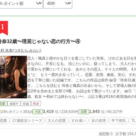
1
玲奈32歳〜理屈じゃない恋の行方〜④
村 未来(つきむら みらい)
恋人・颯真と穏やかな日々を過ごしていた玲奈。 けれどある日を境に、 その幸せは少しずつ形を変えていく。 好
きなのに、不安になる。 信じたいのに、疑ってしまう。 大人だからこそ、 簡単には言葉にできない気持ち。 そし
て変わらず隣にいてくれる、 あやとその恋人、ケイとの時間。 4人で過ごす季節の中で、 玲奈は“誰かを信じるこ
と”と、 もう一度向き合っていく。 恋愛、友情、嫉妬、安心、すれ違い。 揺れながらも前に進もうとする、 大人の
恋を丁寧に描いた続編です。 こちらの作品は前作 📖③「玲奈31歳 〜理屈じゃない恋は突然に〜」 の続編となりま
す。 こちらを読むと 玲奈と颯真の出会いから、そして登場人物の関係性をより深く楽しめます。 あや主人公の下
記2作を含めると全部で4冊、 お話は全て繋がっています。 📖①「27歳、処女 〜みられて濡れて〜」 📖②「続・27
歳、処女 〜初めては終わらない〜」 上記３冊はR18の表現強めの作品です。 全ての始まりから見たい方は①から
どうぞ。 ⸻ 🩷＝えち回 （読みたい方／避けたい方の目安に） ⏰毎日8:00更新 ⸻ ⚠️ 本作品はフィクション
恋愛
連載中
長編
R18
です。 実在の人物・団体・施設等とは関係ありません。
3,419
1,845
24h.ポイント
391pt
位 / 228,635件
位 / 66,327件
小説
恋愛
恋愛
27歳処女シリーズ
大人の恋愛
すれ違い
女の友情
年下彼氏
TL
感想数 0
文字数 154,