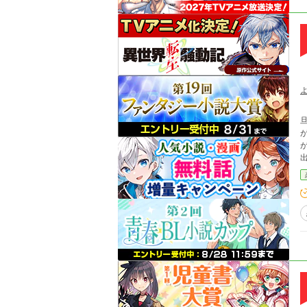
旦那
が、
が他
出