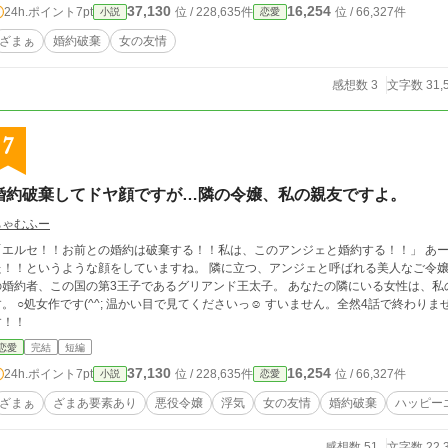
37,130
16,254
24h.ポイント
7pt
位 / 228,635件
位 / 66,327件
小説
恋愛
ざまぁ
婚約破棄
女の友情
感想数 3
文字数 31,
7
婚約破棄してドヤ顔ですが…隣の令嬢、私の親友ですよ。
ちゃむふー
エルセ！！お前との婚約は破棄する！！私は、このアンジェと婚約する！！」 あーら。 酷い顔。鼻の穴を膨らませて、言ってやっ
た！！というような顔をしていますね。 隣に立つ、アンジェと呼ばれる美人なご令
約者、この国の第3王子であるグリアンド王太子。 あなたの隣にいる女性は、私の親友なのですが、、、。 ○4話程で完結予定で
 ○処女作です(^^; 温かい目で見てくださいっ☺︎ すいません。全然4話で終わりませんでした…。 10話までには終わる気がしま
す！！
恋愛
完結
短編
37,130
16,254
24h.ポイント
7pt
位 / 228,635件
位 / 66,327件
小説
恋愛
ざまぁ
ざまあ要素あり
悪役令嬢
浮気
女の友情
婚約破棄
ハッピー
感想数 51
文字数 22,