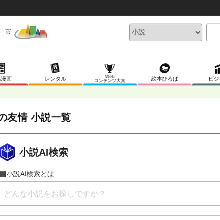
Web
稿漫画
レンタル
絵本ひろば
ビジ
コンテンツ大賞
の友情 小説一覧
小説AI検索
小説AI検索とは