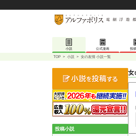
小説
公式漫画
投
TOP
>
小説
>
女の友情 小説一覧
女
投稿小説