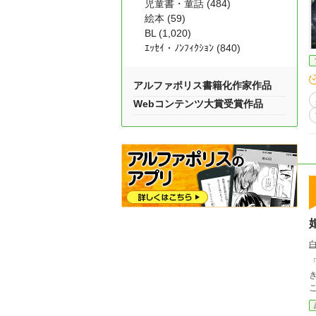
児童書・童話 (484)
絵本 (59)
BL (1,020)
ｴｯｾｲ・ﾉﾝﾌｨｸｼｮﾝ (840)
アルファポリス書籍化作家作品
Webコンテンツ大賞受賞作品