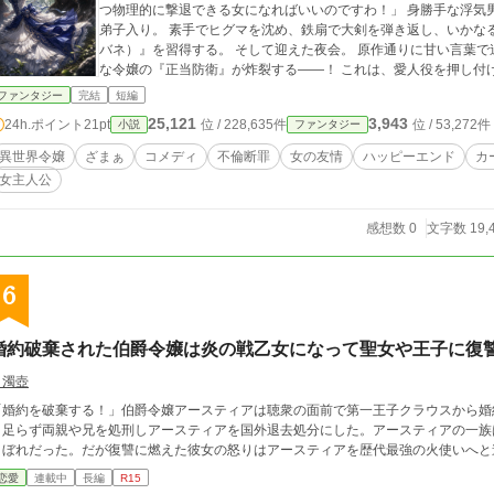
つ物理的に撃退できる女になればいいのですわ！」 身勝手な浮気男の甘言を躱すため、彼女は伝説の元侍女の元へ
弟子入り。 素手でヒグマを沈め、鉄扇で大剣を弾き返し、いかな
バネ）』を習得する。 そして迎えた夜会。 原作通りに甘い言葉で迫り、理不尽に妻を侮辱するクズ男に対し、謙虚
な令嬢の『正当防衛』が炸裂する――！ これは、愛人役を押し付けられた令嬢が、理不尽に虐げられる美しい奥様
（原作ヒロイン）を救い出し、二人で幸せな人生と護身術サロンを歩み始めるまでの
ファンタジー
完結
短編
めて理不尽を物理で粉砕する、痛快ざまぁコメディです！
25,121
3,943
24h.ポイント
21pt
位 / 228,635件
位 / 53,272件
小説
ファンタジー
異世界令嬢
ざまぁ
コメディ
不倫断罪
女の友情
ハッピーエンド
カ
女主人公
感想数 0
文字数 19,
6
婚約破棄された伯爵令嬢は炎の戦乙女になって聖女や王子に復
白濁壺
「婚約を破棄する！」伯爵令嬢アースティアは聴衆の面前で第一王子クラウスから婚
き足らず両親や兄を処刑しアースティアを国外退去処分にした。アースティアの一族
こぼれだった。だが復讐に燃えた彼女の怒りはアースティアを歴代最強の火使いへと
恋愛
連載中
長編
R15