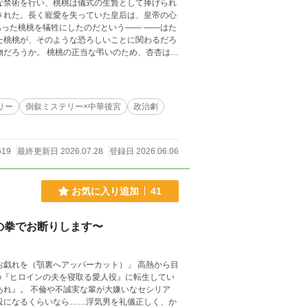
な禁術を行い、桃桃は儀式の生贄として捧げられ
された。長く寵愛を失っていた皇后は、皇帝の心
桃桃を犠牲にしたのだという―― ――はた
物だろうか。 桃桃の正当な弔いのため、杏杏は、
調査がどこへ行き着くのか、予測もしないまま
、ファンタジー的要素・超自然的要素は登場しま
リー
倒叙ミステリー×中華後宮
政治劇
ww.photo-ac.com/main/detail/33935305
619
最終更新日 2026.07.28
登録日 2026.06.06
お気に入り追加
41
の拳でお断りします〜
（顎裏へアッパーカット）」 高熱から目
の『ヒロインの夫を寝取る愛人役』に転生してい
あれ』。 不倫や不誠実な輩が大嫌いなセシリア