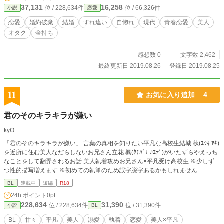
37,131
16,258
位 / 228,634件
位 / 66,326件
小説
恋愛
恋愛
婚約破棄
結婚
すれ違い
自惚れ
現代
青春恋愛
美人
オタク
金持ち
感想数 0
文字数 2,462
最終更新日 2019.08.26
登録日 2019.08.25
11
お気に入り追加
4
君のそのキラキラが嫌い
kyO
「君のそのキラキラが嫌い」 言葉の真相を知りたい平凡な高校生結城 秋(ﾕｳｷ ｱｷ)
を近所に住む美人なだらしないお兄さん立花 楓(ﾀﾁﾊﾞﾅ ｶｴﾃﾞ)がいたずらやえっち
なことをして翻弄されるお話 美人執着攻めお兄さん×平凡受け高校生 ※少しず
つ性的描写増えます ※初めての執筆のため誤字脱字あるかもしれません
BL
連載中
短編
R18
24h.ポイント
0pt
228,634
31,390
位 / 228,634件
位 / 31,390件
小説
BL
BL
甘々
平凡
美人
溺愛
執着
恋愛
美人×平凡