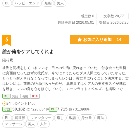
BL
ハッピーエンド
短編
美人
感想数 0
文字数 20,771
最終更新日 2026.05.01
登録日 2026.02.25
5
お気に入り追加
14
誰か俺をケアしてくれよ
陽花紫
彼氏と同棲をしているレンは、日々の生活に疲れきっていた。 付き合った当初
は真面目だったはずの彼氏が、今ではぐうたらなダメ人間になっていたからだ。
とうとう耐えきれなくなってしまったレンは、異世界に行くことを決意する。実
はレンには、前世の記憶があったのだ。 異世界ではケア人の美丈夫スイが世話
を焼き、レンの身も心もほぐしていく。 ムーンライトノベルズにも掲載中で
す。
BL
完結
長編
R18
24h.ポイント
14pt
30,162
7,715
位 / 228,634件
位 / 31,390件
小説
BL
BL
異世界
ファンタジー
癒し
敬語
身分差
魔法
マッサージ
美人
人外