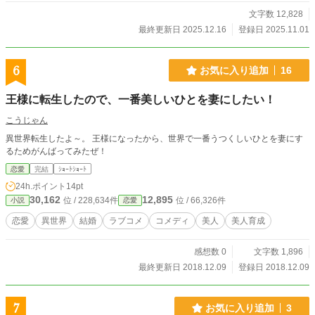
文字数 12,828
最終更新日 2025.12.16
登録日 2025.11.01
6
お気に入り追加
16
王様に転生したので、一番美しいひとを妻にしたい！
こうじゃん
異世界転生したよ～。 王様になったから、世界で一番うつくしいひとを妻にす
るためがんばってみたぜ！
恋愛
完結
ｼｮｰﾄｼｮｰﾄ
24h.ポイント
14pt
30,162
12,895
位 / 228,634件
位 / 66,326件
小説
恋愛
恋愛
異世界
結婚
ラブコメ
コメディ
美人
美人育成
感想数 0
文字数 1,896
最終更新日 2018.12.09
登録日 2018.12.09
7
お気に入り追加
3