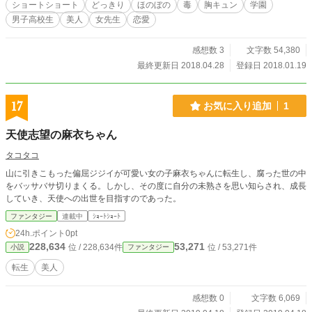
ショートショート
どっきり
ほのぼの
毒
胸キュン
学園
男子高校生
美人
女先生
恋愛
感想数 3
文字数 54,380
最終更新日 2018.04.28
登録日 2018.01.19
17
お気に入り追加
1
天使志望の麻衣ちゃん
タコタコ
山に引きこもった偏屈ジジイが可愛い女の子麻衣ちゃんに転生し、腐った世の中
をバッサバサ切りまくる。しかし、その度に自分の未熟さを思い知らされ、成長
していき、天使への出世を目指すのであった。
ファンタジー
連載中
ｼｮｰﾄｼｮｰﾄ
24h.ポイント
0pt
228,634
53,271
位 / 228,634件
位 / 53,271件
小説
ファンタジー
転生
美人
感想数 0
文字数 6,069