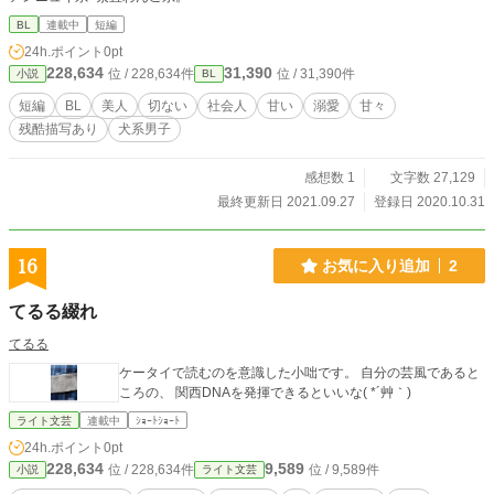
BL
連載中
短編
24h.ポイント
0pt
228,634
31,390
位 / 228,634件
位 / 31,390件
小説
BL
短編
BL
美人
切ない
社会人
甘い
溺愛
甘々
残酷描写あり
犬系男子
感想数 1
文字数 27,129
最終更新日 2021.09.27
登録日 2020.10.31
16
お気に入り追加
2
てるる綴れ
てるる
ケータイで読むのを意識した小咄です。 自分の芸風であると
ころの、 関西DNAを発揮できるといいな( *´艸｀)
ライト文芸
連載中
ｼｮｰﾄｼｮｰﾄ
24h.ポイント
0pt
228,634
9,589
位 / 228,634件
位 / 9,589件
小説
ライト文芸