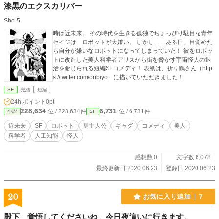
漆黒のエクスカリバー
Sho-5
時は近未来。 その時代を生きる孤独でちょっぴり駄目な青年
セイジは、ロボットが大嫌い。 しかし……ある日、目覚めた
ら自分が嫌いなロボットになってしまっていた！ 彼をロボッ
トに改造した美人科学者アリスから街を脅かす宇宙怪人の退
治を命じられる短編SFコメディ！ 表紙は、折り鶴さん（http
s://twitter.com/oribiyo）に描いていただきました！
SF
完結
短編
24h.ポイント
0pt
228,634
6,731
位 / 228,634件
位 / 6,731件
小説
SF
近未来
SF
ロボット
男主人公
ギャグ
コメディ
美人
科学者
人工知能
怪人
感想数 0
文字数 6,078
最終更新日 2020.06.23
登録日 2020.06.23
20
お気に入り追加
7
殿下、覚悟してくださいね、今日夜這いに行きます。