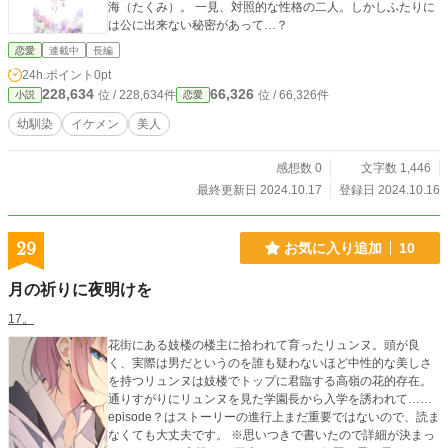
海（たくみ）。 一見、対照的な性格の二人。しかしふたりに
は公に出来ない秘密があって…？
恋愛
連載中
長編
24h.ポイント
0pt
228,634
66,326
位 / 228,634件
位 / 66,326件
小説
恋愛
幼馴染
イケメン
美人
感想数 0
文字数 1,446
最終更新日 2024.10.17
登録日 2024.10.16
29
お気に入り追加
10
月の祈りに夜明けを
17。
花街にある妓楼の楼主に拾われて育ったリュンヌ。頭が良
く、実際は男だというのを誰も疑わないほど中性的な美しさ
を持つリュンヌは妓楼でトップに君臨する高嶺の花的存在。
通りすがりにリュンヌを見た学園長から入学を誘われて……
episode？はストーリーの進行上まだ重要ではないので、読ま
なくても大丈夫です。 ※思いつきで書いたので詳細が決まっ