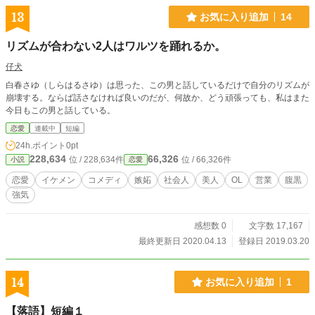
13
お気に入り追加
14
リズムが合わない2人はワルツを踊れるか。
仔犬
白春さゆ（しらはるさゆ）は思った、この男と話しているだけで自分のリズムが
崩壊する。ならば話さなければ良いのだが、何故か、どう頑張っても、私はまた
今日もこの男と話している。
恋愛
連載中
短編
24h.ポイント
0pt
228,634
66,326
位 / 228,634件
位 / 66,326件
小説
恋愛
恋愛
イケメン
コメディ
嫉妬
社会人
美人
OL
営業
腹黒
強気
感想数 0
文字数 17,167
最終更新日 2020.04.13
登録日 2019.03.20
14
お気に入り追加
1
【落語】短編１