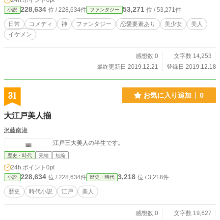
24h.ポイント
0pt
228,634
53,271
位 / 228,634件
位 / 53,271件
小説
ファンタジー
日常
コメディ
神
ファンタジー
恋愛要素あり
美少女
美人
イケメン
感想数 0
文字数 14,253
最終更新日 2019.12.21
登録日 2019.12.18
31
お気に入り追加
0
大江戸美人揃
沢藤南湘
江戸三大美人の半生です。
歴史・時代
完結
短編
24h.ポイント
0pt
228,634
3,218
位 / 228,634件
位 / 3,218件
小説
歴史・時代
歴史
時代小説
江戸
美人
感想数 0
文字数 19,627