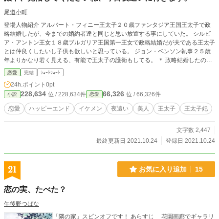
尾道小町
登場人物紹介 アルバート・フィニー王太子２０歳ファンタジア王国王太子で政
略結婚したが、今までの婚約者達と同じと思い放置する事にしていた。 シルビ
ア・アントン王女１８歳ブルガリア王国第一王女で政略結婚だが夫である王太子
とは仲良くしたいし子供も欲しいと思っている。 ジョン・ベンソン執事２５歳
年よりかなり若く見える、有能で王太子の護衛もしてる。 ＊ 政略結婚したので
すが、女の私は覚悟決めて待って居たのですが気が付いたら朝でした。 これは
恋愛
完結
ｼｮｰﾄｼｮｰﾄ
拒否されたのかな？ 仕方ないので一週間後夜這いに行きます！
24h.ポイント
0pt
228,634
66,326
位 / 228,634件
位 / 66,326件
小説
恋愛
恋愛
ハッピーエンド
イケメン
夜這い
美人
王太子
王太子妃
文字数 2,447
最終更新日 2021.10.24
登録日 2021.10.24
21
お気に入り追加
15
恋の実、たべた？
午後野つばな
「隣の家」スピンオフです！ あらすじ 花園画廊でギャラリ