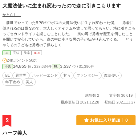
大魔法使いに生まれ変わったので森に引きこもります
かとらり。
前世でやっていたRPGの中ボスの大魔法使いに生まれ変わった僕。 勇者に
倒されるのは嫌なので、大人しくアイテムを渡して帰ってもらい、塔に引きこも
ってセカンドライフを楽しむことにした。 風の噂で勇者が魔王を倒したこと
を聞いて安心していたら、森の中に小さな男の子が転がり込んでくる。 どう
やらその子どもは勇者の子供らしく…
BL
完結
長編
R18
24h.ポイント
56pt
14,855
3,537
位 / 228,634件
位 / 31,390件
小説
BL
BL
異世界
ハッピーエンド
甘々
ファンタジー
魔法使い
年下攻め
美人
感想数 2
文字数 36,619
最終更新日 2021.12.28
登録日 2021.11.27
2
お気に入り追加
0
ハーフ美人