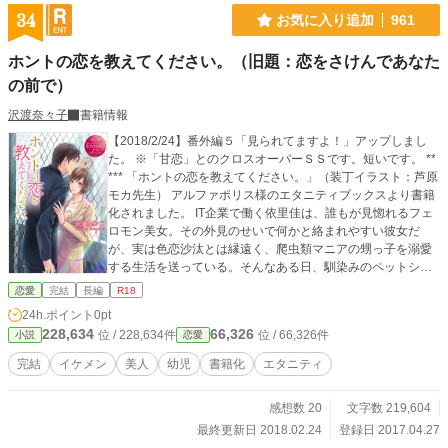
34
お気に入り追加
961
ホントの恋を教えてください。（旧題：恋をさけんであなた
の前で）
沢渡奈々子
書籍情報
【2018/2/24】番外編５「見られてますよ！」アップしまし
た。 ※「甘恋」とのクロスオーバーＳＳです。短いです。 **
*** 「ホントの恋を教えてください。」（装丁イラスト：芦原
モカ先生） アルファポリス様のエタニティブックスより書籍
化されました。 IT企業で働く依里佳は、誰もが見惚れるフェ
ロモン美女。その外見のせいで何かと絡まれやすい彼女だ
が、実は色恋沙汰とは縁遠く、爬虫類マニアの甥っ子を溺愛
する生活を送っている。そんなある日、馴染みのペットショ
ップで社内でも評判の爽やかイケメン・水科を見かけた依里
恋愛
完結
長編
R18
佳。彼も爬虫類好きなのではと思った彼女は、甥の良き理解
24h.ポイント
0pt
者になってほしいと頼み込む。そうして始まった交流は、期
228,634
66,326
位 / 228,634件
位 / 66,326件
小説
恋愛
待以上の大成功！ 甥に対しても優しくスマートな水科に惹
かれ始める依里佳だが……!? ――書籍版あらすじより。 美
完結
イケメン
美人
幼児
書籍化
エタニティ
人だけど少し不器用な女の子と、いつも笑顔のイケメン後輩
くんとの恋物語です。 書籍版では内容変更もありますので、
感想数 20
文字数 219,604
番外編と若干矛盾する部分もあるかと思います。おいおい直
していきますので、ご理解いただければ幸いです。 ※番外編
最終更新日 2018.02.24
登録日 2017.04.27
は随時更新。 ※番外編でも予告なく性描写が入ります。ご注