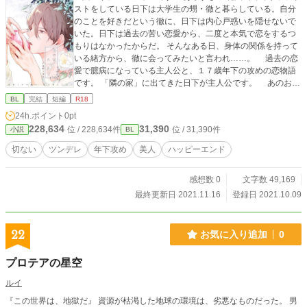
ストをしている日下は大学生の甥・徹と暮らしている。自分
のことを好きだという徹に、日下は内心戸惑いを隠せないで
いた。日下は過去の苦い恋愛から、二度と本気で恋をするつ
もりはなかったからだ。 そんなある日、身体の関係を持って
いる緒方から、徹に会ってみたいと言われ……。 過去の恋
愛で臆病になっている主人公と、１７歳年下の攻めの恋物語
です。 「隣の家」に出てきた日下が主人公です。 あのお話
では篤郎がひたすらコンプレックスを抱いていた相手です
BL
完結
短編
R18
が、日下の側から書いてみると、姿はよいがだらしがなく、
24h.ポイント
0pt
ずるくて臆病でとことんダメなおとなの典型のような人物に
228,634
31,390
位 / 228,634件
位 / 31,390件
小説
BL
なってしまいました。 スピンオフですが、一部どうしても揃
えられない箇所があります。 前作を読んでくださっている方
切ない
ツンデレ
年下攻め
美人
ハッピーエンド
がいたら、あれ？ と思うかもしれませんが、どうかご容赦
ください。 イラストは「隣の家」に引き続き、Shivaさん(@k
感想数 0
文字数 49,169
iringo69)に描いていただきました。
最終更新日 2021.11.16
登録日 2021.10.09
22
お気に入り追加
0
プロテアの星空
ルイ
『この世界は、地獄だ』 資源が枯渇した地球の環境は、劣悪なものだった。 男