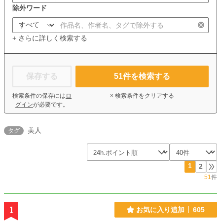
除外ワード
+ さらに詳しく検索する
保存する
51
件を検索する
検索条件の保存には
ロ
× 検索条件をクリアする
グイン
が必要です。
美人
タグ
1
2
51
件
1
お気に入り追加
605