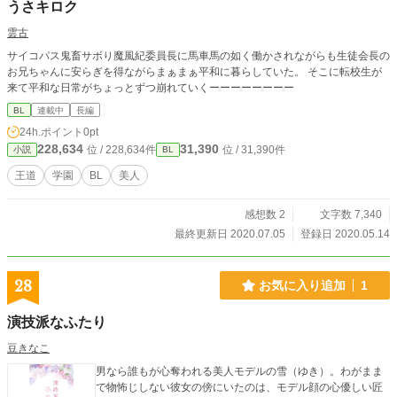
うさキロク
雲古
サイコパス鬼畜サボり魔風紀委員長に馬車馬の如く働かされながらも生徒会長の
お兄ちゃんに安らぎを得ながらまぁまぁ平和に暮らしていた。 そこに転校生が
来て平和な日常がちょっとずつ崩れていくーーーーーーーー
BL
連載中
長編
24h.ポイント
0pt
228,634
31,390
位 / 228,634件
位 / 31,390件
小説
BL
王道
学園
BL
美人
感想数 2
文字数 7,340
最終更新日 2020.07.05
登録日 2020.05.14
28
お気に入り追加
1
演技派なふたり
豆きなこ
男なら誰もが心奪われる美人モデルの雪（ゆき）。わがまま
で物怖じしない彼女の傍にいたのは、モデル顔の心優しい匠