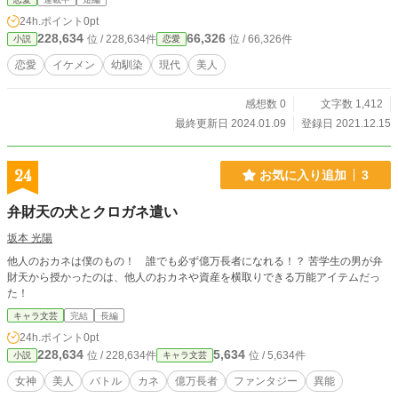
24h.ポイント
0pt
228,634
66,326
位 / 228,634件
位 / 66,326件
小説
恋愛
恋愛
イケメン
幼馴染
現代
美人
感想数 0
文字数 1,412
最終更新日 2024.01.09
登録日 2021.12.15
24
お気に入り追加
3
弁財天の犬とクロガネ遣い
坂本 光陽
他人のおカネは僕のもの！ 誰でも必ず億万長者になれる！？ 苦学生の男が弁
財天から授かったのは、他人のおカネや資産を横取りできる万能アイテムだっ
た！
キャラ文芸
完結
長編
24h.ポイント
0pt
228,634
5,634
位 / 228,634件
位 / 5,634件
小説
キャラ文芸
女神
美人
バトル
カネ
億万長者
ファンタジー
異能