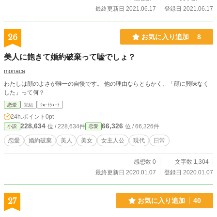
最終更新日 2021.06.17
登録日 2021.06.17
26
お気に入り追加
8
美人に飽きて婚約破棄って嘘でしょ？
monaca
わたしは顔のよさが唯一の自慢です。 他の理由ならともかく、「顔に興味なく
した」って何？
恋愛
完結
ｼｮｰﾄｼｮｰﾄ
24h.ポイント
0pt
228,634
66,326
位 / 228,634件
位 / 66,326件
小説
恋愛
恋愛
婚約破棄
美人
美女
女主人公
現代
日常
感想数 0
文字数 1,304
最終更新日 2020.01.07
登録日 2020.01.07
27
お気に入り追加
40