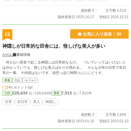
感想数 0
文字数 4,519
最終更新日 2025.10.27
登録日 2025.10.21
12
お気に入り追加
50
神隠しが日常的な田舎には、怪しげな美人が多い
かのん
書籍情報
何もない田舎で起こる神隠しは日常的なもの。 ついていってはいけないと
は分かっていても、怪しげな美人ばかりが現れる。 そんな少年の日常で非日
常の一幕。 ※内容はないです。頭空っぽに時間つぶしにどうぞ。
青春
完結
ｼｮｰﾄｼｮｰﾄ
24h.ポイント
0pt
228,634
7,915
位 / 228,634件
位 / 7,915件
小説
青春
日常
非日常
美人
神隠し
感想数 3
文字数 2,656
最終更新日 2023.01.10
登録日 2023.01.10