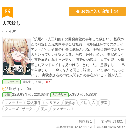
意ください。
35
お気に入り追加
14
人形殺し
中七七三
「汎用AI（人工知能）の開発実験に参加して欲しい」 怪我の
ため引退した元民間軍事会社社員・鳴海晶はかつてのクライ
アントだった企業の社長に依頼される。 報酬は破格であり莫
大といっていい金額となる。当然、危険も多い。 要塞のよう
な実験施設に集まった男女。 実験の内容は「人工知能」を搭
載したアンドロイドを見つけることだった。 意識すら―― 己
の実存すら―― 全てを人と同じく認識している存在であると
いう。 実験参加者の中に人間以外の存在がいる？ 誰が人工知
能搭載のアンドロイドなのか？ 閉鎖環境の中では血なまぐさ
ミステリー
連載中
長編
R15
い暴力と駆け引きの「デスゲーム」が展開される。
24h.ポイント
0pt
228,634
5,380
位 / 228,634件
位 / 5,380件
小説
ミステリー
ミステリー
殺人事件
シリアス
謎解き
推理
AI
密室
クローズドサークル
美人
デスゲーム
感想数 1
文字数 19,805
最終更新日 2020.11.14
登録日 2020.03.31