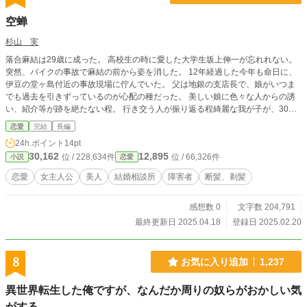
空蝉
杉山 実
落合麻結は29歳に成った。 高校生の時に愛した大学生坂上伸一が忘れれない。
突然、バイクの事故で麻結の前から姿を消した。 12年経過した今年も命日に、
伊豆の堂ヶ島付近の事故現場に佇んでいた。 父は地銀の支店長で、娘がいつま
でも過去を引きずっているのが心配の種だった。 美しい娘に色々な人からの誘
い、紹介等が跡を絶たない程。 行き交う人が振り返る程綺麗な我が子が、30歳
を前にしても中々恋愛もしなければ、結婚話に耳を傾けない。 そんな麻結を巡
恋愛
完結
長編
る恋愛を綴る物語の始まりです。 空蝉とは蝉の抜け殻の事、、、、麻結の思い
24h.ポイント
14pt
は、、、、
30,162
12,895
位 / 228,634件
位 / 66,326件
小説
恋愛
恋愛
女主人公
美人
結婚相談所
障害者
断髪、剃髪
感想数 0
文字数 204,791
最終更新日 2025.04.18
登録日 2025.02.20
8
お気に入り追加
1,237
異世界転生した俺ですが、なんだか周りの奴らがおかしい気
がする