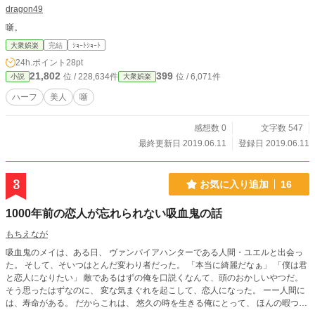
dragon49
噺。
大衆娯楽
完結
ｼｮｰﾄｼｮｰﾄ
24h.ポイント
28pt
21,802
399
位 / 228,634件
位 / 6,071件
小説
大衆娯楽
ハーフ
美人
噺
感想数 0
文字数 547
最終更新日 2019.06.11
登録日 2019.06.11
3
お気に入り追加
16
1000年前の恋人が忘れられない吸血鬼の話
もちえなが
吸血鬼のメイは、ある日、 ヴァンパイアハンターである人間・ユエルと出会っ
た。 そして、そいつはとんだ変わり者だった。 「本当に綺麗だなぁ」 「僕は君
と恋人になりたい」 敵であるはずの俺を口説くなんて、頭のおかしいやつだ。
そう思ったはずなのに、 変な気まぐれを起こして、恋人になった。 ーー人間に
は、寿命がある。 だからこれは、 悠久の時を生きる俺にとって、 ほんの暇つぶ