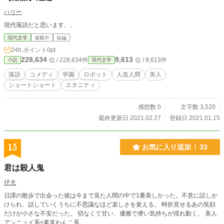
ハリー
現代落語だと思います、、
現代文学
連載中
短編
24h.ポイント
0pt
228,634
9,613
位 / 228,634件
位 / 9,613件
小説
現代文学
落語
コメディ
学園
ロボット
人造人間
美人
ショートショート
エタニティ
感想数 0
文字数 3,520
最終更新日 2021.02.27
登録日 2021.01.15
15
お気に入り追加
33
君は殺人鬼
仔犬
日課の散歩で出会った彼は今まで見た人間の中で1番美しかった。不意に話しか
けられ、話していくうちに不思議なほど楽しさを覚える。 時折見せるあの笑顔
だけが小さな不安だった。 切なくて甘い、優雅で儚い気持ちが揺れ動く。 美人
アンニュイ系×素直わんこ系。