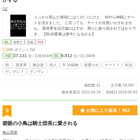
OZ
うっかり死んだ琥珀(こはく)だったけど、 何やら神様にチー
トを頂きました。 と言っても、チートが全然いかされませ
ん。 異世界生活万歳のはずが、周りに振り回されてばかりで
す。 【BL的要素は後半になるかも】
BL
連載中
長編
R18
24h.ポイント
7pt
37,131
9,912
位 / 228,634件
位 / 31,390件
小説
BL
BL
異世界
無自覚
美人
R-18保険
総愛され
チート？
転生
ヤンデレ？
ヤンデレ
感想数 41
文字数 59,567
最終更新日 2021.04.19
登録日 2019.06.03
9
お気に入り追加
963
碧眼の小鳥は騎士団長に愛される
狭山雪菜