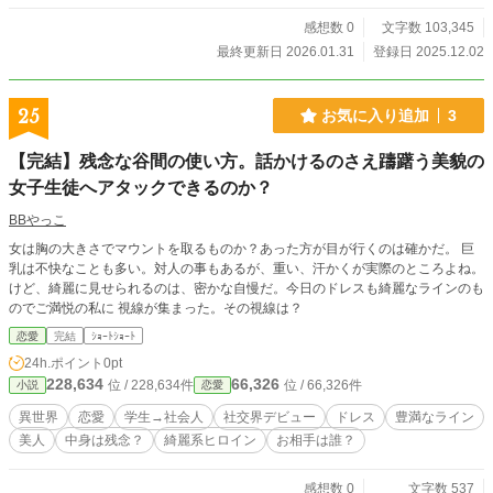
感想数 0
文字数 103,345
最終更新日 2026.01.31
登録日 2025.12.02
25
お気に入り追加
3
【完結】残念な谷間の使い方。話かけるのさえ躊躇う美貌の
女子生徒へアタックできるのか？
BBやっこ
女は胸の大きさでマウントを取るものか？あった方が目が行くのは確かだ。 巨
乳は不快なことも多い。対人の事もあるが、重い、汗かくが実際のところよね。
けど、綺麗に見せられるのは、密かな自慢だ。今日のドレスも綺麗なラインのも
のでご満悦の私に 視線が集まった。その視線は？
恋愛
完結
ｼｮｰﾄｼｮｰﾄ
24h.ポイント
0pt
228,634
66,326
位 / 228,634件
位 / 66,326件
小説
恋愛
異世界
恋愛
学生→社会人
社交界デビュー
ドレス
豊満なライン
美人
中身は残念？
綺麗系ヒロイン
お相手は誰？
感想数 0
文字数 537