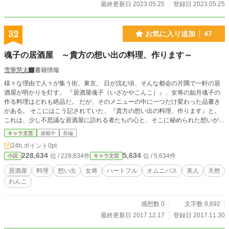
最終更新日 2023.05.25
登録日 2023.05.25
32
お気に入り追加
47
魂子の居酒屋 ～貴方の想い出の料理、作ります～
雪華慧太
書籍情報
様々な理由で人々が集う街、東京。 日が沈む頃、そんな都会の片隅で一軒の居
酒屋が明かりを灯す。 『居酒屋魂子（いざかやこんこ）』、女将の如月魂子の
作る料理はどれも絶品だ。 だが、そのメニューの中に一つだけ変わった品書き
がある。 そこにはこう記されていた、『貴方の想い出の料理、作ります』と。
これは、少し不思議な居酒屋に訪れる者たちの心と、そこに秘められた想いが織
りなす物語です。
キャラ文芸
連載中
長編
24h.ポイント
0pt
228,634
5,634
位 / 228,634件
位 / 5,634件
小説
キャラ文芸
居酒屋
料理
想い出
女将
ハートフル
オムニバス
美人
天然
わんこ
感想数 0
文字数 8,692
最終更新日 2017.12.17
登録日 2017.11.30