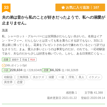
33
お気に入り追加
107
夫の弟は昔から私のことが好きだったようで、私への溺愛が
止まりません。
海瀬
私、シャーロット・グルーバーには女関係がだらしない夫がいた。名前はイア
ン・マーフィー。だらしないとは言っても私を蔑ろにする訳でもない。3日に1
度は家に帰ってくるし、花束をプレゼントされるので嫌われているという訳では
なさそうだ。まぁ、愛人が多いというのは事実なのだが。それでも、一応幼馴染
であり、夫なのだから少しは好意を抱いていた。しかし、ある日突然亡くなって
しまった。愛人の家に通う日が続きとうとう流行り病にかかってしまったのだ。
恋愛
連載中
長編
R18
その時彼の弟である、ノア・グルーバーが家にやって来て……？ ━━━━━━
24h.ポイント
0pt
━━━━━━━━━━━━━━━━ 溺愛ものです。作者の大好物です。ほぼR1
228,634
66,326
位 / 228,634件
位 / 66,326件
小説
恋愛
8
幼馴染
三角関係
夫がクズ
溺愛
一途
浮気
美人
イケメン
異世界
恋愛
感想数 1
文字数 41,388
最終更新日 2021.01.22
登録日 2020.09.14