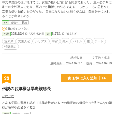
尊女卑思想の強い地球では、女性の扱いは"家畜"も同然であった。 主人公アサは
唯一の女性軍人であり、軍内でも指折りの強さである。 しかし、その思想から
立場も扱いも酷いものだった。 自由になりたいと願う少女は、自由を手に入れ
ることが出来るのか。 -----------------------------------------------------------------------------
-------------------- こちらの作品は小説家になろうと重複投稿です。 最新話はそち
SF
連載中
長編
らでお読みください。
24h.ポイント
0pt
228,634
6,731
位 / 228,634件
位 / 6,731件
小説
SF
近未来
女主人公
シリアス
宇宙
美人
バトル
旅
チート
特殊能力
感想数 0
文字数 4,616
最終更新日 2024.09.27
登録日 2024.09.19
23
お気に入り追加
14
伝説のお嬢様は暴走族総長
かなかな
とある学園に警察も認めてる暴走族がいる その総長はお嬢様だった⁉︎ そんなお嬢
様が喧嘩や恋愛をする話
恋愛
連載中
短編