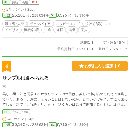
しにすぎない。 ……初めは、そう思っていた。 うっかり人間を愛してしまった
BL
完結
長編
R18
吸血鬼が、最愛を亡くし、そして報われる話。 ※1章完結済。 ※2章構成。章ご
24h.ポイント
21pt
とに主人公が変わります。 ※リバありです。 ※キザなヴァンパイアハンター×
25,181
6,375
位 / 228,634件
位 / 31,390件
小説
BL
俺様美人吸血鬼
吸血鬼×人間
ヴァンパイア
ハッピーエンド
泣ける/切ない
イギリス
溺愛/執着
一途
俺様
健気
美人
感想数 1
文字数 57,074
最終更新日 2026.01.31
登録日 2026.01.06
4
お気に入り追加
6
サンプルは食べられる
東
美しい男、沖と同居するサラリーマンの代田は、美しい沖を眺めるだけで満足し
ていた。ある日、沖に「えろいことはしないのか」と問いかけられ、すごく困っ
てしまう話です。読み切り。もう一話くらいは気分で追加するかもしれません。
BL
完結
短編
24h.ポイント
14pt
30,162
7,715
位 / 228,634件
位 / 31,390件
小説
BL