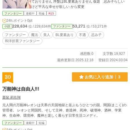
ておりません 序盤はBL要素ありません 仮題 忌み子らしい
けど平凡な幸せが欲しい から変更
ファンタジー
連載中
長編
R15
24h.ポイント
0pt
228,634
53,271
位 / 228,634件
位 / 53,271件
小説
ファンタジー
ファンタジー
魔法
美人
BL要素あり
不遇
忌み子
和洋折衷ファンタジー
感想数 0
文字数 19,927
最終更新日 2025.12.18
登録日 2024.03.04
30
お気に入り追加
3
万能神は自由人‼︎!
栗鼠 莉玖翔
元人間の万能神レオンは天界の天国地獄と並ぶもうひとつの国、間国(まこく)の
管理者。 レオンと間国民、そして主神、創造神、死神、破壊神、酒神、学業
神、生命神、環境神、魔神と楽しく暮らす日常生活コメディ。
ファンタジー
連載中
短編