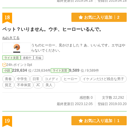
最終更新日 2019.04.18
登録日 2019.04.18
18
お気に入り追加
2
ペット？いりません。ウチ、ヒーローいるんで。
ねおきてる
うちのヒーロー、見かけました？ あ、いいんです。エサはや
らないでください。
ライト文芸
連載中
長編
24h.ポイント
0pt
228,634
9,589
位 / 228,634件
位 / 9,589件
小説
ライト文芸
青春
中学生
日常
コメディ
ヒーロー
イケメンだけど残念な男子
貧乏
不幸体質
JC
美人
感想数 0
文字数 22,292
最終更新日 2023.12.05
登録日 2019.03.20
19
お気に入り追加
1