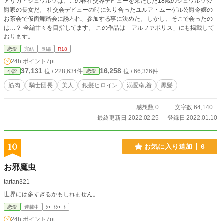
アリカ・シュワルツは、この春社交界デビューを果たした18歳のシュワルツ公
爵家の長女だ。 社交会デビューの時に知り合ったユルア・ムーゲル公爵令嬢の
お茶会で仮面舞踏会に誘われ、参加する事に決めた。 しかし、そこで会ったの
は…？ 全編甘々を目指してます。 この作品は「アルファポリス」にも掲載して
おります。
恋愛
完結
長編
R18
24h.ポイント
7pt
37,131
16,258
位 / 228,634件
位 / 66,326件
小説
恋愛
筋肉
騎士団長
美人
銀髪ヒロイン
溺愛/執着
黒髪
感想数 0
文字数 64,140
最終更新日 2022.02.25
登録日 2022.01.10
10
お気に入り追加
6
お邪魔虫
tartan321
世界には多すぎるかもしれません。
恋愛
連載中
ｼｮｰﾄｼｮｰﾄ
24h.ポイント
7pt