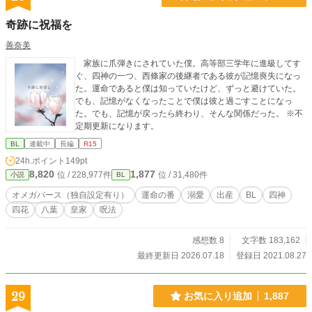
奇跡に祝福を
善奈美
家族に爪弾きにされていた僕。高等部三学年に進級してす
ぐ、四神の一つ、西條家の後継者である彼が記憶喪失になっ
た。運命であると僕は知っていたけど、ずっと避けていた。
でも、記憶がなくなったことで僕は彼と過ごすことになっ
た。でも、記憶が戻ったら終わり、そんな関係だった。 ※不
定期更新になります。
BL
連載中
長編
R15
24h.ポイント
149pt
8,820
1,877
位 / 228,977件
位 / 31,480件
小説
BL
オメガバース（独自設定有り）
運命の番
溺愛
出産
BL
四神
四花
八葉
皇家
呪法
感想数 8
文字数 183,162
最終更新日 2026.07.18
登録日 2021.08.27
29
お気に入り追加
1,887