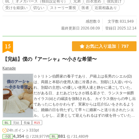
BL
オメガバース（独自設定有り）
兄弟
白衣攻め
強気受け
います。世界観はPRETENDと一緒ですが、全くの別の話で
受けを姫扱い
切ない
ストーリー重視
医者
近親相姦あり
す。こちらのみでもお楽しみいただけます。性描写が入る回
は★を付けますので参考になさってください。 タイトルの
「FORBIDDEN」は「禁じられた」「禁断の」といった感じ
感想数 0
文字数 831,949
の意味。 話が進むにつれ近親相姦の要素が強めになりますの
最終更新日 2026.08.09
登録日 2025.12.14
で、苦手な方は回避ください。
15
お気に入り追加
797
【完結】僕の『アーシャ』〜小さな希望〜
Kanade
☆トリトン伯爵家の養子であり、戸籍上は長男のシエル(Ω)
は、両親と本邸の使用人達に冷遇され、別邸に1人追いやら
れ、別邸の主想いの優しい使用人達と静かに過ごしていた。
だがある日、まだあどけなさが残る若さで、ランスター侯爵
カイラス(α)との縁談を強制される。 ​カイラス側からの申し出
であったにもかかわらず、実家からは厄介払いをされるよう
に、婚姻の日を待たずして早々に婚家へと送り出されたシエ
ル。 しかし、正妻として迎えられるはずの彼を待っていたの
は、ランスター侯爵家の離れ…別邸での生活だったー。 本邸
BL
完結
長編
R15
ではカイラスの愛人である平民のレインが、まるで『本当の
24h.ポイント
333pt
奥様』であるかのように振る舞い、シエルの居場所を奪って
4,354
881
位 / 228,977件
位 / 31,480件
小説
BL
いたのだ。 悪びれた様子もなく、シエルとの婚姻を望んだ理