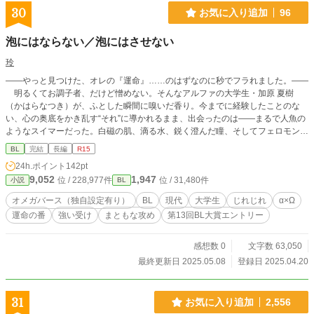
30
お気に入り追加
96
泡にはならない／泡にはさせない
玲
――やっと見つけた、オレの『運命』……のはずなのに秒でフラれました。――
明るくてお調子者、だけど憎めない。そんなアルファの大学生・加原 夏樹
（かはらなつき）が、ふとした瞬間に嗅いだ香り。今までに経験したことのな
い、心の奥底をかき乱す“それ”に導かれるまま、出会ったのは——まるで人魚の
ようなスイマーだった。白磁の肌、滴る水、鋭く澄んだ瞳、そしてフェロモン
が、理性を吹き飛ばす。出会った瞬間、確信した。 「『運命だ』！オレと
BL
完結
長編
R15
『番』になってくれ！」 衝動のままに告げた愛の言葉。けれど……。 「運命
24h.ポイント
142pt
論者は、間に合ってますんで。」 返ってきたのは、冷たい拒絶……。 これ
9,052
1,947
位 / 228,977件
位 / 31,480件
小説
BL
は、『運命』に憧れる一途なアルファと、『運命』なんて信じない冷静なオメガ
の、正反対なふたりが織りなす、もどかしくて、熱くて、ちょっと切ない恋のは
オメガバース（独自設定有り）
BL
現代
大学生
じれじれ
α×Ω
じまり。 オメガバースという世界の中で、「個」として「愛」を選び取るた
運命の番
強い受け
まともな攻め
第13回BL大賞エントリー
めの物語。 彼が彼を選ぶまで。彼が彼を認めるまで。 ——『運命』が、ただ
の言葉ではなくなるその日まで。
感想数 0
文字数 63,050
最終更新日 2025.05.08
登録日 2025.04.20
31
お気に入り追加
2,556