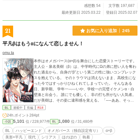
感想数 54
文字数 197,687
最終更新日 2025.03.22
登録日 2025.02.07
21
お気に入り追加
245
平凡βはもうαになんて恋しません！
omu.ta
本作はオメガバース(α×β)を舞台にした恋愛ストーリーです。
主人公・泉名美樹（β）は、中学時代にΩの弟に想い人を奪わ
れた過去から、自身の“β”という第二の性に強いコンプレック
スを抱えている。 そのトラウマは消えないまま、高校生にな
った今ではすっかりひねくれてしまっていた。 そんなある
日、新学期。 学年一——いや、学校一の完璧イケメンα・白
壁湊と出会う。 誰にでも優しく、非の打ち所がない人気者。
だが美樹は、その姿に違和感を覚える。 「──ああ、そっ
か。お前、人に興味ないんだな」 その一言で崩れた“完璧な王
BL
連載中
長編
R18
子様”の仮面。 実は彼は、人に興味を持たない腹黒な本性を隠
24h.ポイント
284pt
していて――。 α嫌いのβと、裏の顔を持つ完璧美形α。 拗ら
5,101
1,080
位 / 228,977件
位 / 31,480件
小説
BL
せた二人が織りなす、歪で純粋な恋愛物語。 ※ムーンライト
ノベルズ様にも掲載中
BL
ハッピーエンド
オメガバース（独自設定有り）
α×β
美形×平凡
現代
シリアス
ほのぼの
執着