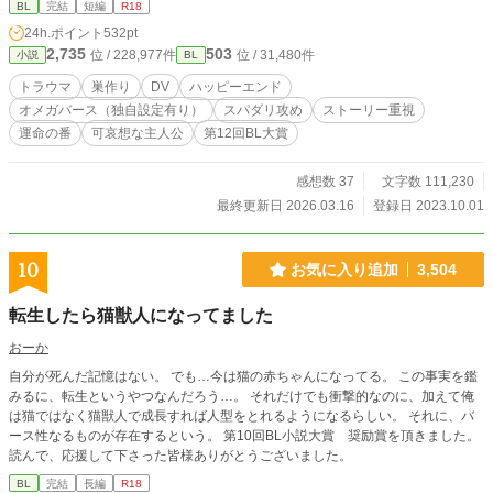
BL
完結
短編
R18
24h.ポイント
532pt
2,735
503
位 / 228,977件
位 / 31,480件
小説
BL
トラウマ
巣作り
DV
ハッピーエンド
オメガバース（独自設定有り）
スパダリ攻め
ストーリー重視
運命の番
可哀想な主人公
第12回BL大賞
感想数 37
文字数 111,230
最終更新日 2026.03.16
登録日 2023.10.01
10
お気に入り追加
3,504
転生したら猫獣人になってました
おーか
自分が死んだ記憶はない。 でも…今は猫の赤ちゃんになってる。 この事実を鑑
みるに、転生というやつなんだろう…。 それだけでも衝撃的なのに、加えて俺
は猫ではなく猫獣人で成長すれば人型をとれるようになるらしい。 それに、バ
ース性なるものが存在するという。 第10回BL小説大賞 奨励賞を頂きました。
読んで、応援して下さった皆様ありがとうございました。
BL
完結
長編
R18