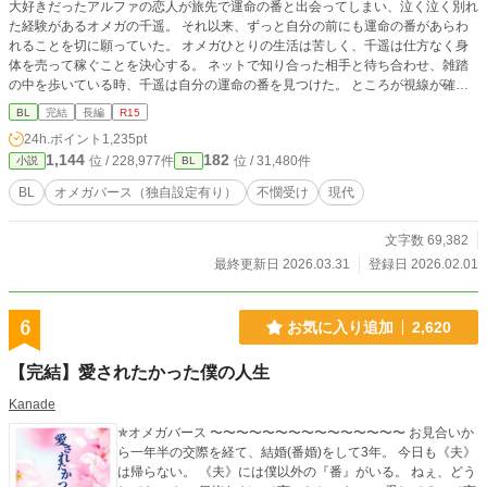
大好きだったアルファの恋人が旅先で運命の番と出会ってしまい、泣く泣く別れ
た経験があるオメガの千遥。 それ以来、ずっと自分の前にも運命の番があらわ
れることを切に願っていた。 オメガひとりの生活は苦しく、千遥は仕方なく身
体を売って稼ぐことを決心する。 ネットで知り合った相手と待ち合わせ、雑踏
の中を歩いている時、千遥は自分の運命の番を見つけた。 ところが視線が確か
に合ったのに運命の番は千遥を避けるように去っていく。彼の隣には美しいオメ
BL
完結
長編
R15
ガがいた。 ベータのような平凡な見た目のオメガが主人公です。 ふんわり現
24h.ポイント
1,235pt
代、ふんわりオメガバース、設定がふんわりしてます。 完結しました！ありが
1,144
182
位 / 228,977件
位 / 31,480件
小説
BL
とうございました。
BL
オメガバース（独自設定有り）
不憫受け
現代
文字数 69,382
最終更新日 2026.03.31
登録日 2026.02.01
6
お気に入り追加
2,620
【完結】愛されたかった僕の人生
Kanade
✯オメガバース 〜〜〜〜〜〜〜〜〜〜〜〜〜〜〜 お見合いか
ら一年半の交際を経て、結婚(番婚)をして3年。 今日も《夫》
は帰らない。 《夫》には僕以外の『番』がいる。 ねぇ、どう