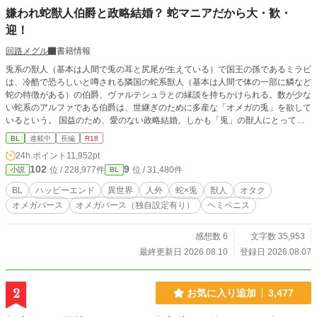
嫌われ蛇獣人伯爵と政略結婚？ 蛇マニアだから大・歓・
迎！
回路メグル
書籍情報
兎系の獣人（基本は人間で兎の耳と尻尾が生えている）で国王の孫であるミラビ
は、冷酷で恐ろしいと噂される隣国の蛇系獣人（基本は人間で体の一部に鱗など
蛇の特徴がある）の伯爵、ヴァルテシュラとの縁談を持ちかけられる。数が少な
い蛇系のアルファである伯爵は、世継ぎのために多産な「オメガの兎」を欲して
いるという。 国益のため、愛のない政略結婚。しかも「兎」の獣人にとって恐
ろしく感じる「蛇」なんて…………大・歓・迎！ 実はミラビは大の蛇マニア！
BL
連載中
長編
R18
喜んで伯爵へ嫁ぐことに。繁殖のための道具扱いでもなんでもOK！毎日蛇系獣
24h.ポイント
11,952pt
人と一緒で楽しい！ ハッピー！ しかも、最初は「蛇だから好き」だったのに、
102
9
位 / 228,977件
位 / 31,480件
小説
BL
だんだん伯爵本人も素敵な人だとわかって、とにかくハッピー！ 一方伯爵は生
まれてからずっと嫌われ続けてきたため、ミラビが楽しそうにする様子に戸惑う
BL
ハッピーエンド
異世界
人外
蛇×兎
獣人
オタク
が、実はミラビのことは昔から気にかけていて…… 【嫌われ者の執着溺愛な蛇
オメガバース
オメガバース（独自設定有り）
ヘミペニス
アルファ】×【かわいい蛇マニア兎オメガ】のハイテンションハートフルBLで
す。 ※本編完結まで毎日2回更新します。（14話までは1日4～5回更新） ※Rシ
ーンには「★」つけています。 ※オメガバースに独自設定を含みます。 ※作中
感想数 6
文字数 35,953
に蛇の飼育・生態に関する描写が出てきますが、あくまで異世界に生息する蛇と
最終更新日 2026.08.10
登録日 2026.08.07
いうことでご理解ください。特に温度管理についてはヒーターが存在しない異世
界独自の対策なので、現代では専用ヒーターで快適な空間を作るようにお願いし
ます。
2
お気に入り追加
3,477