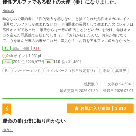
優性アルファである猊下の天使（妻）になりました。
Natuめ
幼なじみで婚約者に「性的魅力を感じない」と捨てられた劣性オメガのレイノ。
優秀なアルファしか生まれないロード伯爵家の長男として生まれたのにレイノは
劣性オメガであった。 家族からは一族の面汚しとひどい扱いを受け、母はオメ
ガを産んだ罪悪感で自殺してしまう。 『お前が殺したんだ。お前が情けなく
て、心を病んだ末の結末がこれだ。満足か？ お前をアルファに産めなかった母
への復讐は済んだか？ この、——母殺しのオメガが』 母の遺体を前に、父か
BL
完結
長編
R18
らはそう罵倒された。 しかし幼なじみだけは、そんなレイノに優しくしてくれ
24h.ポイント
1,931pt
ていたのだ。 レイノがいいとすら言ってくれていたのに。 彼の隣には、美しい
701
110
位 / 228,977件
位 / 31,480件
小説
BL
オメガがいた。 「だからごめん、別れてくれ。……番いたいオメガが他にでき
たんだ」 年老いたアルファに売られるくらいならと、自ら命を断とうとしたレ
BL
ハッピーエンド
オメガバース（独自設定有り）
溺愛
異世界
イノ。 そんなレイノを救ったのは、優性アルファのライアスだった。 「人が落
ちてくるとは思わなかったな。…………君はもしかして、天使なのかな？」 レ
感想数 0
文字数 94,604
イノを俺の天使と呼び、伯爵家から連れ出してくれたライアス。 しかしライア
スにも目的があった。 子どもを残したくないライアスにとって、子どものでき
最終更新日 2026.07.30
登録日 2026.07.07
にくいオメガであるレイノは都合がよかったのだ。 お互いを利用する目的で結
婚をし夫婦となった二人だったが、ライアスのそばに優性オメガが現れて…。
劣性オメガであることに強いコンプレックスを持っているレイノの心は徐々に焦
5
お気に入り追加
1,910
り始める。 さらにはライアスへの恋心も自覚しはじめた時に、レイノははじめ
てのヒートを迎える。 ライアスにだけはバレたくないと必死に隠そうとしたレ
運命の番は僕に振り向かない
イノだったが…！？ 母殺しと責められ続け自ら命を断とうとしたオメガが、愛
する人との間に子どもを授かり母となる物語。
ゆうに