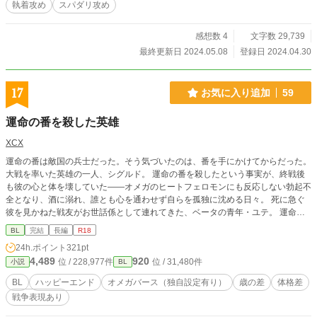
執着攻め
スパダリ攻め
感想数 4
文字数 29,739
最終更新日 2024.05.08
登録日 2024.04.30
17
お気に入り追加
59
運命の番を殺した英雄
XCX
運命の番は敵国の兵士だった。そう気づいたのは、番を手にかけてからだった。
大戦を率いた英雄の一人、シグルド。 運命の番を殺したという事実が、終戦後
も彼の心と体を壊していた——オメガのヒートフェロモンにも反応しない勃起不
全となり、酒に溺れ、誰とも心を通わせず自らを孤独に沈める日々。 死に急ぐ
彼を見かねた戦友がお世話係として連れてきた、ベータの青年・ユテ。 運命の
番と似た境遇を持つ彼を突き放せず、唐突に始まった二人きりの生活。ユテの純
BL
完結
長編
R18
粋な気持ちが、壊れたはずのシグルドの心を少しずつ溶かしていく。 だがある
24h.ポイント
321pt
日、ベータのはずのユテからフェロモンが──。 動揺するシグルドに追い討ちと
4,489
920
位 / 228,977件
位 / 31,480件
小説
BL
ばかりに、不能だった体が反応を示して──！？ 元英雄のおっさんアルファ × ベ
ータ(？)のお世話係の訳アリ青年
BL
ハッピーエンド
オメガバース（独自設定有り）
歳の差
体格差
戦争表現あり