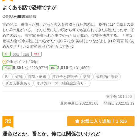
よくある話で恐縮ですが
Q矢(Q.➽)
書籍情報
実の兄に、番待った無しだった恋人を寝盗られた弟の話。 樹生には4つ歳上の美
しいΩの兄がいる。 そんな兄に幼い頃から何でも盗られてきた樹生だったが、初
めての恋人、雨宮(α)を奪われた事でやっと目が覚め、復讐を決意する。 ＊主な
登場人物 松永 樹生 (まつながたつき) Ω 松永 美樹 (まつながよしき) Ω 雨宮 聡 (あ
めみやさとし) α 氷室 蓮巳 (ひむろはすみ) α
BL
完結
短編
R18
24h.ポイント
134pt
9,351
2,019
位 / 228,977件
位 / 31,480件
小説
BL
BL
短編
浮気・略奪
搾取子と愛玩子
復讐
最終的に溺愛
ざまぁ要素あり
オメガバース（独自設定有り）
文字数 101,290
最終更新日 2022.03.06
登録日 2022.02.19
32
お気に入り追加
1,526
運命だとか、番とか、俺には関係ないけれど