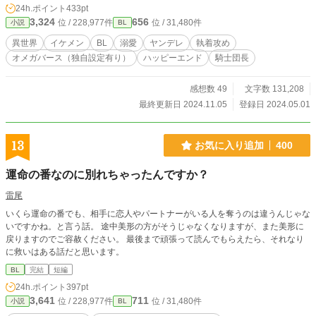
24h.ポイント
433pt
プにしてその冷酷さと恐ろしいほどの頭脳から常勝の氷の狼と恐れられる騎士団
3,324
656
位 / 228,977件
位 / 31,480件
小説
BL
長。しかもレヴィは戦場や公的な場でも常に顔をマスクで覆っているため、「傷
で顔が崩れている」「二目と見ることができないほど醜い」という恐ろしい噂の
異世界
イケメン
BL
溺愛
ヤンデレ
執着攻め
持ち主だった。 そんな恐ろしい相手に子どもを嫁がせるわけにはいかない。ラ
オメガバース（独自設定有り）
ハッピーエンド
騎士団長
ムズデール公爵夫妻は無能のオメガであるエリスを差し出すことに決める。
「自分の使い道があるなら嬉しい」と考え、婚姻を大人しく受け入れたエリスだ
が、ベリンガム帝国へ嫁ぐ1週間前に階段から転げ落ち、前世――23年前に大陸
感想数 49
文字数 131,208
の大戦で命を落とした帝国の第五王子、アラン・ベリンガムとしての記憶――を
最終更新日 2024.11.05
登録日 2024.05.01
取り戻す。 前世では戦いに明け暮れ、今世では虐げられて生きてきたエリスは
前世の祖国で平和でのんびりした幸せな人生を手に入れることを目標にする。
だが結婚相手のレヴィには驚きの秘密があった――！？ 「きみとの結婚は数年
13
お気に入り追加
400
で解消する。俺には心に決めた人がいるから」 初めて顔を合わせた日にレヴィ
にそう言い渡されたエリスは彼の「心に決めた人」を知り、自分の正体を知られ
運命の番なのに別れちゃったんですか？
てはいけないと誓うのだが……！？ 銀髪×碧眼（33歳）の超絶美形の執着騎士団
長に気が強いけど鈍感なピンク髪×蜂蜜色の目（20歳）が執着されて溺愛される
雷尾
お話です。
いくら運命の番でも、相手に恋人やパートナーがいる人を奪うのは違うんじゃな
いですかね。と言う話。 途中美形の方がそうじゃなくなりますが、また美形に
戻りますのでご容赦ください。 最後まで頑張って読んでもらえたら、それなり
に救いはある話だと思います。
BL
完結
短編
24h.ポイント
397pt
3,641
711
位 / 228,977件
位 / 31,480件
小説
BL