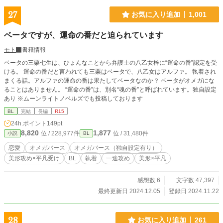
27
お気に入り追加
1,001
ベータですが、運命の番だと迫られています
モト
書籍情報
ベータの三栗七生は、ひょんなことから弁護士の八乙女梓に“運命の番”認定を受
ける。 運命の番だと言われても三栗はベータで、八乙女はアルファ。 執着され
まくる話。アルファの運命の番は果たしてベータなのか？ ベータがオメガにな
ることはありません。 “運命の番”は、別名“魂の番”と呼ばれています。独自設定
あり ※ムーンライトノベルズでも投稿しております
BL
完結
長編
R15
24h.ポイント
149pt
8,820
1,877
位 / 228,977件
位 / 31,480件
小説
BL
恋愛
オメガバース
オメガバース（独自設定有り）
美形攻め×平凡受け
BL
執着
一途攻め
美形×平凡
感想数 6
文字数 47,397
最終更新日 2024.12.05
登録日 2024.11.22
28
お気に入り追加
261