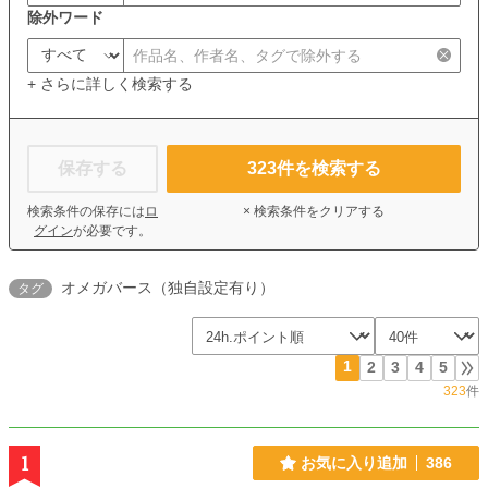
除外ワード
+ さらに詳しく検索する
保存する
323
件を検索する
検索条件の保存には
ロ
× 検索条件をクリアする
グイン
が必要です。
オメガバース（独自設定有り）
タグ
1
2
3
4
5
323
件
1
お気に入り追加
386