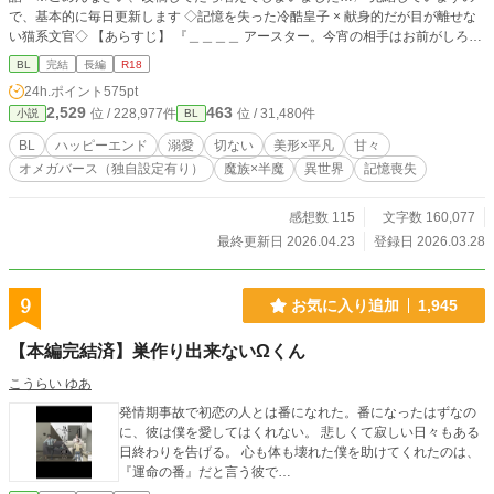
で、基本的に毎日更新します ◇記憶を失った冷酷皇子 × 献身的だが目が離せな
い猫系文官◇ 【あらすじ】 『＿＿＿＿ アースター。今宵の相手はお前がしろ』
『（……ああ……。誰でもなくお前に、愛なく抱かれるなんて……）』 次期魔
BL
完結
長編
R18
王に一番近いとされている第九皇子『ルキウス・ウィンコット』は、冷酷無慈悲
24h.ポイント
575pt
で有名だった そんな彼が率いる第一軍司令部に出向になった半魔の文官『シ
2,529
463
位 / 228,977件
位 / 31,480件
小説
BL
ン・アースター』 シンには誰にも言えない秘密があった かつて番を失い感情も
無くなったルキウスは、シンに理不尽な仕打ちをする しかしどうしてかシンは
BL
ハッピーエンド
溺愛
切ない
美形×平凡
甘々
逃げ出さず、ルキウスに献身を貫いた 次第にルキウスの心にも変化が訪れる そ
オメガバース（独自設定有り）
魔族×半魔
異世界
記憶喪失
んな中、ルキウスが記憶を失くすきっかけとなった事件が新たな動きを見せてい
く 秘められた事実は驚くべきものだった ルキウスは、失った記憶を取り戻すこ
とが出来るのか 二人が織りなす二度目の恋のお話です
感想数 115
文字数 160,077
最終更新日 2026.04.23
登録日 2026.03.28
9
お気に入り追加
1,945
【本編完結済】巣作り出来ないΩくん
こうらい ゆあ
発情期事故で初恋の人とは番になれた。番になったはずなの
に、彼は僕を愛してはくれない。 悲しくて寂しい日々もある
日終わりを告げる。 心も体も壊れた僕を助けてくれたのは、
『運命の番』だと言う彼で…