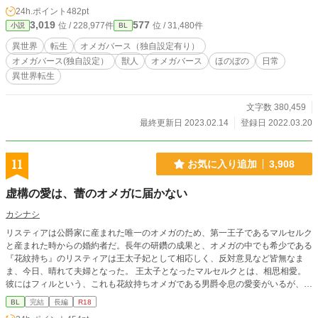
24h.ポイント
482pt
3,019
577
位 / 228,977件
位 / 31,480件
小説
BL
異世界
転生
オメガバース（独自設定有り）
オメガバース(独自設定）
獣人
オメガバース
ほのぼの
日常
異世界転生
文字数 380,459
最終更新日 2023.02.14
登録日 2022.03.20
11
お気に入り追加
3,908
虚構の愛は、蕾のオメガに届かない
カシナシ
リスティアは公爵家に産まれた唯一のオメガのため、第一王子であるマルセルク
と産まれた時からの婚約者だ。長年の研鑽の成果と、オメガの中でも希少である
『花紋持ち』のリスティアは王太子妃として相応しく、反対意見など皆無なま
ま、今日、晴れて夫婦となった。 王太子となったマルセルクとは、相思相愛。
彼にはフィルという、これも花紋持ちオメガである男爵令息の愛妾がいるが、ア
ルファ性の強い王子には必要な事。 承知の上で結婚した、つもりだった。 初夜
BL
完結
長編
R18
から段々と距離を置かれていく。リスティアは自分に言い聞かせるように奮闘す