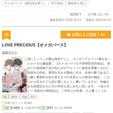
オメガバース（独自設定有り）
年下攻め
健気美人受け
感想数 8
文字数 122,720
最終更新日 2026.05.14
登録日 2026.04.20
19
お気に入り追加
24
LOVE PRECIOUS【オメガバース】
由貴サクラ
僕にとってこの愛は奇跡でした。スパダリアルファ×番を失っ
たオメガの邂逅愛。 【オメガバース】FORBIDDEN余話。 初
めての発情期で見ず知らずのアルファに無理矢理番にされた
高校生の尚紀。希望を失わず懸命に生き、本来の番である江
上廉と番契約を結び直すまでの失意からの救済の物語。 こち
らから読まれても話が通じるように書いていますが、本編を
ある程度読まれた方が何倍も楽しめると思います。 〜あらす
じ〜 高校生の西尚紀は、二学年上の先輩、江上廉（こうがみ
れん）のことをずっと憧れを抱いていた。しかし、卒業式で
BL
連載中
長編
R18
も勇気を出せず、ただ背中を見つめるだけ。最初から諦め、
24h.ポイント
313pt
踏み出せない自分が歯痒かった。 一年後、オメガとして初め
4,568
947
位 / 228,977件
位 / 31,480件
小説
BL
て発情期に見舞われた尚紀は、通りかがりのアルファの男