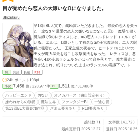
目が覚めたら恋人の大嫌いなΩになりました。
Shizukuru
第13回BL大賞で、奨励賞いただきました。 最愛の恋人を失っ
た一途なα‪ ✕‬‪‪ 最愛の恋人の嫌いなΩになった元β 魔塔で働く
魔法師でβのレティスには、αの恋人エルドレッド（エル）が
いる。 エルは、Ω嫌いとして有名なαの王宮魔法師。二人の関
係は秘密だった。 王家主催の夜会で、ヒートテロによりαの
王女が魔力暴走を起こし攻撃魔法を放った。 レティスは、悪
評高いΩの令息ラシェルをかばって命を落とす。 魔力暴走に
巻き込まれ、眠りについたままのラシェルの意識下で、レテ
ィスは存在していた。 レティスが愛する人の所へ戻れるよう
BL
完結
長編
R18
にと、ラシェルは体の入れ替わる禁忌の魔法を行使し『嫌わ
24h.ポイント
198pt
れててごめん』 そう言って消えてしまう。 一年後。 ラシェ
7,458
1,511
位 / 228,977件
位 / 31,480件
小説
BL
ルの姿で、レティスは目を覚ました。 その姿のまま、エルド
レッドと再会するが……。 ＊＊＊ オメガバース独自設定あり
ハッピーエンド
切ない
オメガバース（独自設定有り）
ます。 扉絵は、センサン様よりいただいた大切なFAです。AI
嫌われからの溺愛
魔法世界
ファンタジーBL
一途な愛
学習禁止です。
第13回BL大賞参加作品
ざまぁ要素あり
R18要素あり
感想数 71
文字数 141,723
最終更新日 2025.12.27
登録日 2025.10.25