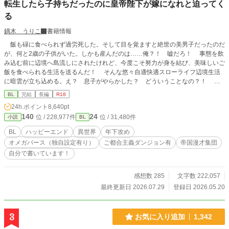
転生したら子持ちだったのに皇帝陛下が嫁になれと迫ってく
る
鏑木 うりこ
書籍情報
飯も碌に食べられず過労死した。そして目を覚ますと絶世の美男子だったのだ
が、何と2歳の子供がいた。しかも産んだのは……俺？！ 嘘だろ！ 事態を飲
み込む前に辺境へ島流しにされたけれど、今度こそ努力が身を結び、美味しいご
飯を食べられる生活を送るんだ！ そんな悠々自適快適スローライフ辺境生活
に暗雲が立ち込める。え？ 息子がやらかした？ どういうことなの？！ 皇
帝陛下に呼び出しを食らっちゃったよー！ ドラゴンステーキを食べられないじ
BL
完結
長編
R18
ゃないか！ 皇帝陛下×美貌のオメガに入り込んだおじさんのR18BLとなります。
24h.ポイント
8,640pt
タグの確認をお願い致します！ 以上で完結となります。長い間お読みいただ
140
24
位 / 228,977件
位 / 31,480件
小説
BL
きありがとうございます。 何かの機会があれば番外編の追加など考えておりま
す(*'ω'*) その時は楽しんでいただけると幸いです。
BL
ハッピーエンド
異世界
年下攻め
オメガバース（独自設定有り）
ご都合主義ダンジョン有
帝国漫才集団
自分で書いています！
感想数 285
文字数 222,057
最終更新日 2026.07.29
登録日 2026.05.20
3
お気に入り追加
1,342