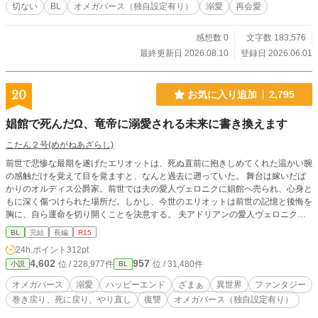
（夏木真也）に介抱され、あろうことかそのまま番に…。一
切ない
BL
オメガバース（独自設定有り）
溺愛
再会愛
夜で人生が大きく変わり、帰る家を失った尚紀は、同じく夏
木の番という「シュウ」と一緒に住むことになり……
感想数 0
文字数 183,576
最終更新日 2026.08.10
登録日 2026.06.01
20
お気に入り追加
2,795
娼館で死んだΩ、竜帝に溺愛される未来に書き換えます
こたん２号(めがねあざらし)
前世で悲惨な最期を遂げたエリオットは、死ぬ直前に抱きしめてくれた温かい腕
の感触だけを覚えて目を覚ますと、なんと過去に遡っていた。 舞台は嫁いだば
かりのオルディス公爵家。前世では夫の愛人ヴェロニクに娼館へ売られ、心身と
もに深く傷つけられた場所だ。しかし、今世のエリオットは前世の記憶と後悔を
胸に、自ら運命を切り開くことを決意する。 夫アドリアンの愛人ヴェロニクが
早速現れるが、エリオットは以前の自分とは違う毅然とした態度で接する。そし
BL
完結
長編
R15
て、夫に「形式上の夫婦」であることを提案。 公爵夫人という立場を利用し、
24h.ポイント
312pt
復讐の準備を始める——。 -------------------- 甘々＜＜＜陰謀・ザマァ要素が強
4,602
957
位 / 228,977件
位 / 31,480件
小説
BL
め。
オメガバース
溺愛
ハッピーエンド
ざまぁ
異世界
ファンタジー
巻き戻り、死に戻り、やり直し
復讐
オメガバース（独自設定有り）