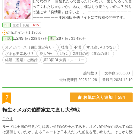
してなの？ 一目惚れだって言ったじゃない。 愛してるって言
ってくれたじゃないか。 ねぇ、僕はもう要らないの…？ 独り
で過ごす『発情期』は辛いよ…。 ーーーーーーーーーーーー
ーーーーーーー ✻改稿版を他サイトにて投稿公開中です。
BL
完結
長編
R15
24h.ポイント
1,136pt
1,249
207
位 / 228,977件
位 / 31,480件
小説
BL
オメガバース（独自設定有り）
後悔
不憫
すれ違い/せつない
ざまぁ要素あり？
愛人/子供
現代
2度目の恋〈運命の番〉
結婚〈番婚〉と離婚
第13回BL大賞エントリー
感想数 3
文字数 268,583
最終更新日 2025.11.28
登録日 2024.12.10
7
お気に入り追加
584
転生オメガの伯爵家立て直し大作戦
こたま
ルードは王国の歴史だけは古い伯爵家の子息である。オメガの兆候が現れて両親
は落胆していたが、ある日ルードは日本人だった前世を思い出した。そこから没