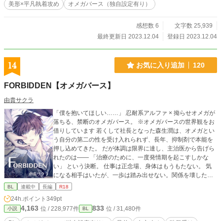
美形×平凡執着攻め
オメガバース（独自設定有り）
感想数 6
文字数 25,939
最終更新日 2023.12.04
登録日 2023.12.04
14
お気に入り追加
120
FORBIDDEN【オメガバース】
由貴サクラ
「僕を抱いてほしい……」 忍耐系アルファ × 拗らせオメガが
落ちる、禁断のオメガバース。 ※オメガバースの世界観をお
借りしています 若くして社長となった森生潤は、オメガとい
う自分の第二の性を受け入れられず、長年、抑制剤で本能を
押し込めてきた。 だが体調は限界に達し、主治医から告げら
れたのは—— 「治療のために、一度発情期を起こすしかな
い」 という決断。 仕事は正念場、身体はもうもたない。 気
になる相手はいたが、一歩は踏み出せない。関係を壊したく
ない。 しかし、そんな潤を長く支えてきたひとりの、ただ守
BL
連載中
長編
R18
るつもりだった境界が、静かに、そして不可避に、揺らぎ始
24h.ポイント
349pt
めていく。 本能が崩れ落ちる時、潤が堕ちるのは——。 すれ
4,163
833
位 / 228,977件
位 / 31,480件
小説
BL
違いと本能が絡み合う、大人のオメガバース。 ✼••┈┈┈┈┈┈┈┈
┈┈┈┈┈┈┈••✼ オメガバースに若干の独自設定を加えて