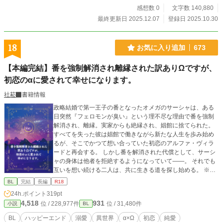
感想数 0
文字数 140,880
最終更新日 2025.12.07
登録日 2025.10.30
18
お気に入り追加
673
【本編完結】番を強制解消され離縁された訳ありΩですが、
初恋のαに愛されて幸せになります。
社菘
書籍情報
政略結婚で第一王子の番となったオメガのサーシャは、ある
日突然『フェロモンが臭い』という理不尽な理由で番を強制
解消され、離縁。実家からも絶縁され、娼館に捨てられた。
すべてを失った彼は娼館で働きながら新たな人生を歩み始め
るが、そこでかつて想い合っていた初恋のアルファ・ヴィラ
ードと再会する。 しかし番を解消された代償として、サーシ
ャの身体は他者を拒絶するようになっていて――。 それでも
互いを想い続ける二人は、共に生きる道を探し始める。 ※オ
メガバース特殊設定あり ※性描写がある話数には『＊』をつ
BL
完結
長編
R18
けています ✧毎日8時＋19時更新予定✧ ✧ブクマ・各話いい
24h.ポイント
319pt
ね・感想など作者大歓喜します✧
4,518
931
位 / 228,977件
位 / 31,480件
小説
BL
BL
ハッピーエンド
溺愛
異世界
α×Ω
初恋
純愛