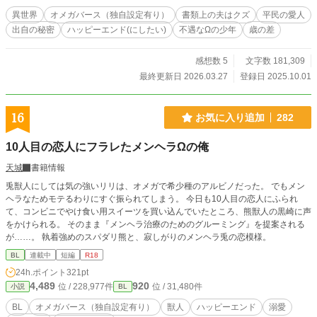
由、そして、契約内容を淡々と告げるカイラス。 あまりにも
異世界
オメガバース（独自設定有り）
書類上の夫はクズ
平民の愛人
身勝手な言い分ー。 けれど、シエルは言いたい事を全て呑み
出自の秘密
ハッピーエンド(にしたい)
不遇なΩの少年
歳の差
込み、受け入れる。 穏やかな生活を送るため…。 そして何よ
り、嫁入りに付いてきてくれた、シエルにとっては『家族』
とも呼べる、大切な使用人達のために……。
感想数 5
文字数 181,309
〜〜〜〜〜〜〜〜〜〜〜〜〜〜〜 ✻初の異世界です。 ✻オメ
最終更新日 2026.03.27
登録日 2025.10.01
ガバース(独自設定有)の設定をお借りしています。 ✻主人
公・シエルは初めは不憫な状況にありますが、彼を助け出す
救世主は必ず現れます。シエルは幸せになるハッピーエンド
16
お気に入り追加
282
です。 ✻ご都合展開には、どうかお目溢しを…。 ✻男性妊娠
出産有り。苦手な方はこのまま読まずに閉じてください。 ✻
10人目の恋人にフラレたメンヘラΩの俺
不定期更新。完結保証。
天城
書籍情報
兎獣人にしては気の強いリリは、オメガで希少種のアルビノだった。 でもメン
ヘラなためモテるわりにすぐ振られてしまう。 今日も10人目の恋人にふられ
て、コンビニでやけ食い用スイーツを買い込んでいたところ、熊獣人の黒崎に声
をかけられる。 そのまま『メンヘラ治療のためのグルーミング』を提案される
が……。 執着強めのスパダリ熊と、寂しがりのメンヘラ兎の恋模様。
BL
連載中
短編
R18
24h.ポイント
321pt
4,489
920
位 / 228,977件
位 / 31,480件
小説
BL
BL
オメガバース（独自設定有り）
獣人
ハッピーエンド
溺愛