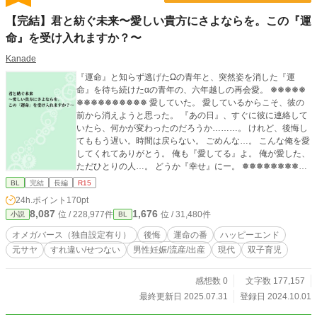
【完結】君と紡ぐ未来〜愛しい貴方にさよならを。この『運
命』を受け入れますか？〜
Kanade
『運命』と知らず逃げたΩの青年と、突然姿を消した『運
命』を待ち続けたαの青年の、六年越しの再会愛。 ❅❅❅❅❅
❅❅❅❅❅❅❅❅❅❅ 愛していた。 愛しているからこそ、彼の
前から消えようと思った。 『あの日』、すぐに彼に連絡して
いたら、何かが変わったのだろうか………。 けれど、後悔し
てももう遅い。時間は戻らない。 ごめんな…。 こんな俺を愛
してくれてありがとう。 俺も『愛してる』よ。 俺が愛した、
ただひとりの人…。 どうか『幸せ』にー。 ❅❅❅❅❅❅❅❅❅
❅❅❅❅❅❅ ・ご都合主義、独自解釈ありのオメガバース。全
BL
完結
長編
R15
人類が妊娠出産出来る世界観です。男性も子宮を持ち、女性
24h.ポイント
170pt
も孕ませる器官を有します。割と普通に同性カップルがいま
8,087
1,676
位 / 228,977件
位 / 31,480件
小説
BL
す。 ・初投稿ですので、矛盾などはお目溢しいただけると幸
いです。 ・投稿前に何度も確認してはいますが、誤字脱字が
オメガバース（独自設定有り）
後悔
運命の番
ハッピーエンド
ございましたら申し訳ございません。 ・じれじれ、もだも
元サヤ
すれ違い/せつない
男性妊娠/流産/出産
現代
双子育児
だ、すったもんだの挙げ句の元サヤです。苦手な方はこのま
ま閉じてくださいませ。 ✩エブリスタ様にて、特集ページに
掲載されました！
感想数 0
文字数 177,157
最終更新日 2025.07.31
登録日 2024.10.01