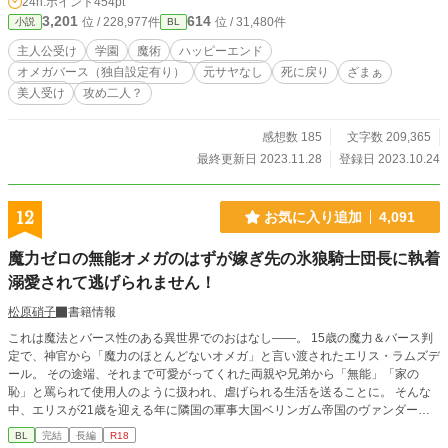
24h.ポイント
454pt
るものの、全く効果はなく、追い詰められ、ついには自死してしまう。 やっと
3,201
614
位 / 228,977件
位 / 31,480件
小説
BL
楽になれたと思いきや、目を開ければ学園時代にまで遡っていた――――。 女
性向けHotランキング最高位４位、頂きました。沢山の閲覧、本当にありがとう
主人公受け
学園
魔術
ハッピーエンド
ございます！ 第11回BL小説大賞にて7位、そしてなんと優秀賞を頂きました。
オメガバース（独自設定有り）
元サヤなし
死に戻り
ざまぁ
たくさんの応援ありがとうございました！ ※旧題：蕾のオメガは貴方など愛し
美人受け
攻め二人？
ている場合じゃない から変更させて頂きました。 ※攻め以外との行為表現あ
り ※攻め、一人ではありません。地雷の方はご自衛を ※11月中に本編完結＋番
外編予定のため、更新頻度は都度調整します ※オメガバースの設定を拝借して
感想数 185
文字数 209,365
おります（独自設定あり） ※エロあっさりめ（多分）
最終更新日 2023.11.28
登録日 2023.10.24
12
お気に入り追加
4,091
魔力ゼロの無能オメガのはずが嫁ぎ先の氷狼騎士団長に執着
溺愛されて逃げられません！
松原硝子
書籍情報
これは魔法とバース性のある異世界でのおはなし――。 15歳の魔力＆バース判
定で、神官から「魔力のほとんどないオメガ」と言い渡されたエリス・ラムズデ
ール。 その途端、それまで可愛がってくれた両親や兄弟から「無能」「家の
恥」と罵られて使用人のように扱われ、虐げられる生活を送ることに。 そんな
中、エリスが21歳を迎える年に隣国の軍事大国ベリンガム帝国のヴァンダービ
ルト公爵家の令息とアイルズベリー王国のラムズデール家の婚姻の話が持ち上が
BL
完結
長編
R18
る。 だがヴァンダービルト公爵家の令息レヴィはベリンガム帝国の軍事のトッ