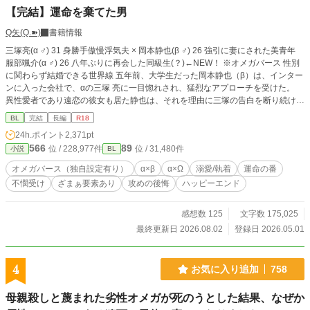
【完結】運命を棄てた男
Q矢(Q.➽)
書籍情報
三塚亮(α ♂) 31 身勝手傲慢浮気夫 × 岡本静也(β ♂) 26 強引に妻にされた美青年
服部颯介(α ♂) 26 八年ぶりに再会した同級生(？)←NEW！ ※オメガバース 性別
に関わらず結婚できる世界線 五年前、大学生だった岡本静也（β）は、インター
ンに入った会社で、αの三塚 亮に一目惚れされ、猛烈なアプローチを受けた。
異性愛者であり遠恋の彼女も居た静也は、それを理由に三塚の告白を断り続けた
が、ある時三塚に酒に酔わされ、抱かれてしまう。 既成事実を作る事に成功し
BL
完結
長編
R18
た三塚は、強引に静也を略奪、結婚。 しかし熱愛は続かず、三塚は愛人を囲い
24h.ポイント
2,371pt
始める。しかも相手はΩで、三塚と番になって子どもを産む事を望んでいた。 バ
566
89
位 / 228,977件
位 / 31,480件
小説
BL
ース法により、婚姻外の番契約は禁止されている。可愛い愛人の願いを叶える為
には、まず静也と離婚しなくてはならない。 そうして結婚生活が五年目に入っ
オメガバース（独自設定有り）
α×β
α×Ω
溺愛/執着
運命の番
たある夜、三塚は静也に離婚を切り出す。 愛人に目が眩む三塚は、この先で自
不憫受け
ざまぁ要素あり
攻めの後悔
ハッピーエンド
分を待つ恐ろしい運命など、想像すらできずにいたが……。 手段を選ばず生き
てきた傲慢浮気男・三塚の末路とは。 そして捨てられた静也の、意外な未来と
は。 ※お詫び 17話のラスト、三年ではなく五年の間違いです！明らかなうっか
感想数 125
文字数 175,025
りミスです！ お詫びして訂正いたしますm(_ _)m
最終更新日 2026.08.02
登録日 2026.05.01
4
お気に入り追加
758
母親殺しと蔑まれた劣性オメガが死のうとした結果、なぜか