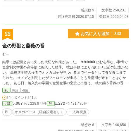
感想数 9
文字数 258,231
最終更新日 2026.07.15
登録日 2026.04.08
22
お気に入り追加
343
金の野獣と薔薇の番
むー
結季には記憶と共に失った大切な約束があった。 ❇︎❇︎❇︎❇︎❇︎ 止むを得ない事情で
全寮制の学園の高等部に編入した結季。 彼は事故により7歳より以前の記憶がな
い。 高校進学時の検査でオメガ因子が見つかるまでベータとして養父母に育て
られた。 オメガと判明したがフェロモンが出ることも発情期が来ることはなか
った。 ある日、編入先の学園で金髪金眼の皇貴と出逢う。 彼の纒う薔薇の香り
に発情し、結季の中のオメガが開花する。 その薔薇の香りのフェロモンを纏う
BL
完結
長編
皇貴は、全ての性を魅了し学園の頂点に立つアルファだ。 来るもの拒まずで性
24h.ポイント
241pt
に奔放だが、番は持つつもりはないと公言していた。 皇貴との出会いが、少し
5,987
1,272
位 / 228,977件
位 / 31,480件
小説
BL
ずつ結季のオメガとしての運命が動き出す……？ 4/20 本編開始。 『至高のオメ
ガとガラスの靴』と同じ世界の話です。 （『至高の〜』完結から4ヶ月後の設定
BL
オメガバース（独自設定有り）
一人称視点
です。） ※シリーズものになっていますが、どの物語から読んでも大丈夫で
す。 【至高のオメガとガラスの靴】 ↓ 【金の野獣と薔薇の番】←今ココ ↓
感想数 6
文字数 146,656
【魔法使いと眠れるオメガ】