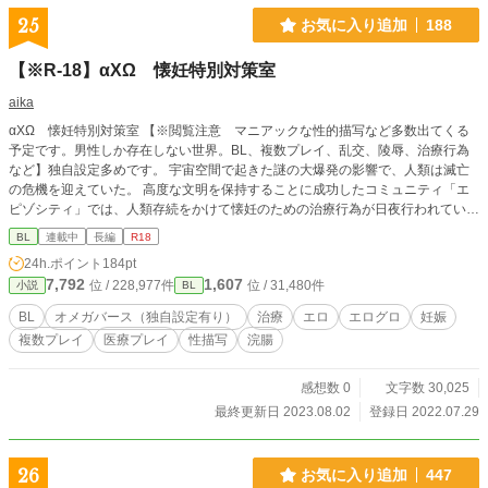
25
お気に入り追加
188
【※R-18】αXΩ 懐妊特別対策室
aika
αXΩ 懐妊特別対策室 【※閲覧注意 マニアックな性的描写など多数出てくる
予定です。男性しか存在しない世界。BL、複数プレイ、乱交、陵辱、治療行為
など】独自設定多めです。 宇宙空間で起きた謎の大爆発の影響で、人類は滅亡
の危機を迎えていた。 高度な文明を保持することに成功したコミュニティ「エ
ピゾシティ」では、人類存続をかけて懐妊のための治療行為が日夜行われてい
る。 大爆発の影響か人々は子孫を残すのが難しくなっていた。 人類滅亡の危機
BL
連載中
長編
R18
が訪れるまではひっそりと身を隠すように暮らしてきた特殊能力を持つラムダと
24h.ポイント
184pt
ミュー。 ラムダとは、アルファの生殖能力を高める能力を持ち、ミューはオメ
7,792
1,607
位 / 228,977件
位 / 31,480件
小説
BL
ガの生殖能力を高める能力を持っている。 エピゾジティを運営する特別機関よ
り、人類存続をかけて懐妊のための特別対策室が設置されることになった。 番
BL
オメガバース（独自設定有り）
治療
エロ
エログロ
妊娠
であるαとΩを対象に、懐妊のための治療が開始される。
複数プレイ
医療プレイ
性描写
浣腸
感想数 0
文字数 30,025
最終更新日 2023.08.02
登録日 2022.07.29
26
お気に入り追加
447