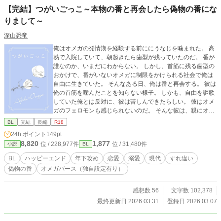
【完結】つがいごっこ～本物の番と再会したら偽物の番にな
りまして～
深山恐竜
俺はオメガの発情期を経験する前ににうなじを噛まれた。 高
熱で入院していて、朝起きたら歯型が残っていたのだ。 番が
誰なのか、いまだにわからない。 しかし、首筋に残る歯型の
おかけで、番がいないオメガに制限をかけられる社会で俺は
自由に生きていた。 そんなある日、俺は番と再会する。 彼は
俺の首筋を噛んだことを知らない様子。 しかも、自由を謳歌
していた俺とは反対に、彼は苦しんできたらしい。 彼はオメ
ガのフェロモンも感じられないのだ。 そんな彼は、親にオメ
ガと番うように強制されたことで、すっかりオメガを怖がる
BL
完結
長編
R18
ようになっていた。 「でも、あなただけは平気なんです。な
24h.ポイント
149pt
んででしょう」 首を傾げる彼に、俺は提案する。 「なぁ、俺
8,820
1,877
位 / 228,977件
位 / 31,480件
小説
BL
と番ごっこをしないか？」 偽物の番となった本物の番が繰り
広げるラブストーリー。 ※完結しましたが、いくつか回収し
BL
ハッピーエンド
年下攻め
恋愛
溺愛
現代
すれ違い
きれなかった部分を番外編で補完していきます。 番外編準備
偽物の番
オメガバース（独自設定有り）
中ですのでいましばらくお待ちください。
感想数 56
文字数 102,378
最終更新日 2026.03.31
登録日 2026.03.07