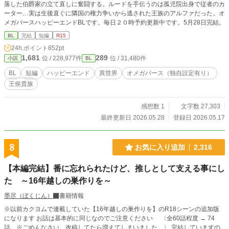
落した伯爵家の立て直しに奮闘する。ルードを手伝うのは孤児院出身で従者のカ
ーター…実は生後直ぐに隣国の権力争いから逃された王族のアルファだった。オ
メガバースハッピーエンドBLです。毎日２０時予約更新中です。5月28日完結。
BL
完結
短編
R15
24h.ポイント
852pt
1,681
289
位 / 228,977件
位 / 31,480件
小説
BL
BL
短編
ハッピーエンド
異世界
オメガバース（独自設定有り）
王侯貴族
感想数 1
文字数 27,303
最終更新日 2026.05.28
登録日 2026.05.17
8
お気に入り追加
2,316
【本編完結】番に忘れられたけど、推しとして支える事にし
た ～16年越しの巣作りを～
墨尽（ぼくじん）
書籍情報
※以前カクヨムで連載していた【16年越しの巣作りを】のR18シーンの追加版
になります お話は基本的に同じなのでご注意ください 〈全60話程度 → 74
話 ※ごめんなさい、改稿してたら増えてしまいました…〉 完結していますの