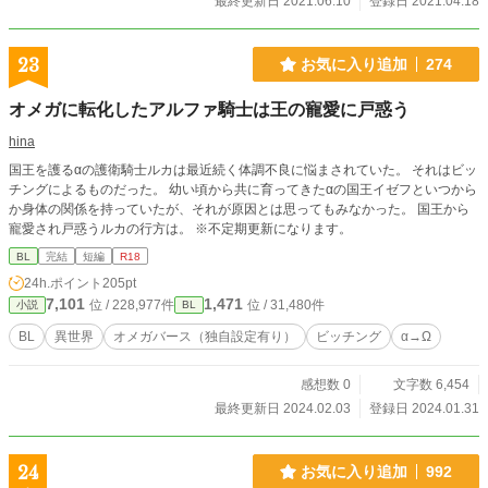
最終更新日 2021.06.10
登録日 2021.04.18
23
お気に入り追加
274
オメガに転化したアルファ騎士は王の寵愛に戸惑う
hina
国王を護るαの護衛騎士ルカは最近続く体調不良に悩まされていた。 それはビッ
チングによるものだった。 幼い頃から共に育ってきたαの国王イゼフといつから
か身体の関係を持っていたが、それが原因とは思ってもみなかった。 国王から
寵愛され戸惑うルカの行方は。 ※不定期更新になります。
BL
完結
短編
R18
24h.ポイント
205pt
7,101
1,471
位 / 228,977件
位 / 31,480件
小説
BL
BL
異世界
オメガバース（独自設定有り）
ビッチング
α→Ω
感想数 0
文字数 6,454
最終更新日 2024.02.03
登録日 2024.01.31
24
お気に入り追加
992