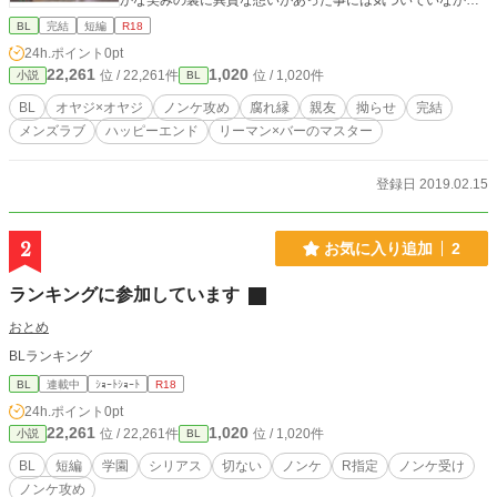
かな笑みの裏に異質な想いがあった事には気づいていなかっ
た。
BL
完結
短編
R18
24h.ポイント
0pt
22,261
1,020
位 / 22,261件
位 / 1,020件
小説
BL
BL
オヤジ×オヤジ
ノンケ攻め
腐れ縁
親友
拗らせ
完結
メンズラブ
ハッピーエンド
リーマン×バーのマスター
登録日 2019.02.15
2
お気に入り追加
2
ランキングに参加しています
おとめ
BLランキング
BL
連載中
ｼｮｰﾄｼｮｰﾄ
R18
24h.ポイント
0pt
22,261
1,020
位 / 22,261件
位 / 1,020件
小説
BL
BL
短編
学園
シリアス
切ない
ノンケ
R指定
ノンケ受け
ノンケ攻め