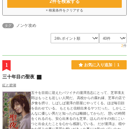
2
件を検索する
× 検索条件をクリアする
ノンケ攻め
タグ
2
件
1
お気に入り追加
1
三十年目の聖夜
紅と碧湖
五十を目前に迎えたバツイチの瀧澤浩志にとって、芝草瑛太
郎はもっとも近しい人間だ。 高校からの腐れ縁、芝草の店で
夕食を摂り、しばしば瀧澤の部屋にやってくる。ほぼ毎日顔
を合わせている。 もともと信頼出来るヤツだった。 しかしこ
んなに優しい男だと知ったのは離婚してからだ。 憩いの時間
をくれるのも、安心出来るのも芝草。ほんのガキの頃にこい
つと出会えたことを心から感謝している。 だが瀧澤は、穏や