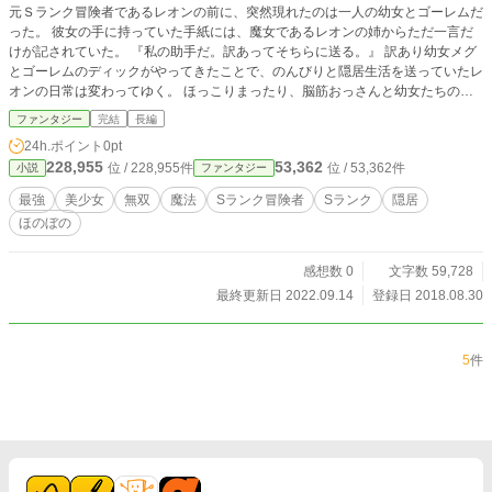
元Ｓランク冒険者であるレオンの前に、突然現れたのは一人の幼女とゴーレムだ
った。 彼女の手に持っていた手紙には、魔女であるレオンの姉からただ一言だ
けが記されていた。 『私の助手だ。訳あってそちらに送る。』 訳あり幼女メグ
とゴーレムのディックがやってきたことで、のんびりと隠居生活を送っていたレ
オンの日常は変わってゆく。 ほっこりまったり、脳筋おっさんと幼女たちの同
居生活がいざ開幕！ Twitter⇒@akari_takadono
ファンタジー
完結
長編
24h.ポイント
0pt
228,955
53,362
位 / 228,955件
位 / 53,362件
小説
ファンタジー
最強
美少女
無双
魔法
Sランク冒険者
Sランク
隠居
ほのぼの
感想数 0
文字数 59,728
最終更新日 2022.09.14
登録日 2018.08.30
5
件