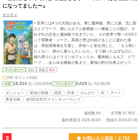
になってました〜』
チャチャ
> 世界には4つの大陸がある。東に魔神族、西に人族、北に獣
人とドワーフ、南にエルフと妖精族——種族ごとの国が、そ
れぞれの文化と価値観で生きていた。 その世界で唯一のSSラ
ンク冒険者・ジーク。英雄と呼ばれ続けることに疲れた彼
は、突如冒険者を引退し、田舎へと姿を消した。 「もう戦い
たくない、静かに暮らしたいんだ」 そう願ったはずなのに、
彼の周りにはドラゴンやフェンリル、魔神族にエルフ、ドワ
ーフ……あらゆる種族が集まり、最強の村が出来上がってい
く！？ のんびりしたいだけの元英雄の周囲が、どんどんカオ
ファンタジー
完結
長編
R15
スになっていく異世界ほのぼの（？）ファンタジー。
24h.ポイント
42pt
18,514
3,019
位 / 228,955件
位 / 53,362件
小説
ファンタジー
ダンジョン
最強の冒険
隠居
田舎
のんびり
村
チート
勇者召喚
第5回次世代ファンタジーカップ
感想数 60
文字数 87,953
最終更新日 2025.08.03
登録日 2019.07.06
2
お気に入り追加
2,783