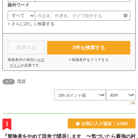
除外ワード
+ さらに詳しく検索する
保存する
5
件を検索する
検索条件の保存には
ロ
× 検索条件をクリアする
グイン
が必要です。
隠居
タグ
5
件
1
お気に入り追加
4,500
『冒険者をやめて田舎で隠居します 〜気づいたら最強の村