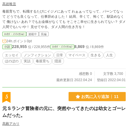
高岩唯丑
毒親育ちで、転職するたびにイジメにあって わぁぁってなって、パーンてなっ
て どうでも良くなって、仕事辞めました！ 結局、辛くて、怖くて、馴染めなく
て 働けない あれ？でもお金稼がなくても そこそこ幸せに生きられてない？ ダメ
人間でもいいや！ 見せてやる、ダメ人間の生き方を！
ｴｯｾｲ・ﾉﾝﾌｨｸｼｮﾝ
連載中
長編
24h.ポイント
0pt
228,955
8,869
位 / 228,955件
位 / 8,869件
小説
ｴｯｾｲ・ﾉﾝﾌｨｸｼｮﾝ
エッセイ
ノンフィクション
日常
マイペース
生きる
人生
ほのぼの
実話
毒親育ち
隠居
感想数 0
文字数 3,700
最終更新日 2022.04.24
登録日 2022.04.01
5
お気に入り追加
11
元Ｓランク冒険者の元に、突然やってきたのは幼女とゴーレ
ムだった。
高殿アカリ