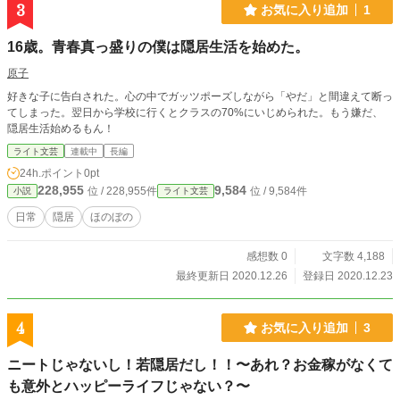
3
お気に入り追加
1
16歳。青春真っ盛りの僕は隠居生活を始めた。
原子
好きな子に告白された。心の中でガッツポーズしながら「やだ」と間違えて断っ
てしまった。翌日から学校に行くとクラスの70%にいじめられた。もう嫌だ、
隠居生活始めるもん！
ライト文芸
連載中
長編
24h.ポイント
0pt
228,955
9,584
位 / 228,955件
位 / 9,584件
小説
ライト文芸
日常
隠居
ほのぼの
感想数 0
文字数 4,188
最終更新日 2020.12.26
登録日 2020.12.23
4
お気に入り追加
3
ニートじゃないし！若隠居だし！！〜あれ？お金稼がなくて
も意外とハッピーライフじゃない？〜