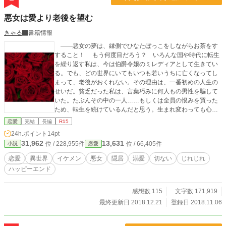
悪女は愛より老後を望む
きゃる
書籍情報
――悪女の夢は、縁側でひなたぼっこをしながらお茶をす
すること！ もう何度目だろう？ いろんな国や時代に転生
を繰り返す私は、今は伯爵令嬢のミレディアとして生きてい
る。でも、どの世界にいてもいつも若いうちに亡くなってし
まって、老後がおくれない。その理由は、一番初めの人生の
せいだ。貧乏だった私は、言葉巧みに何人もの男性を騙して
いた。たぶんその中の一人……もしくは全員の恨みを買った
ため、転生を続けているんだと思う。生まれ変わっても心か
らの愛を告げられると、その夜に心臓が止まってしまうのが
恋愛
完結
長編
R15
お約束。 だから私は今度こそ、恋愛とは縁のない生活をし
24h.ポイント
14pt
ようと心に決めていた。行き遅れまであと一年！ 領地の片
31,962
13,631
位 / 228,955件
位 / 66,405件
小説
恋愛
隅で、隠居生活をするのもいいわね？ そう考えて屋敷に引
きこもっていたのに、ある日双子の王子の誕生を祝う舞踏会
恋愛
異世界
イケメン
悪女
隠居
溺愛
切ない
じれじれ
の招待状が届く。参加が義務付けられているけれど、地味な
ハッピーエンド
姿で壁に貼り付いているから……大丈夫よね？ ＊小説家にな
ろう、カクヨムにも投稿しています。
感想数 115
文字数 171,919
最終更新日 2018.12.21
登録日 2018.11.06