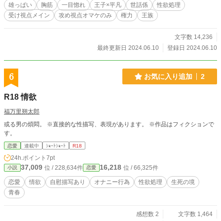
雄っぱい
胸筋
一目惚れ
王子×平凡
世話係
性欲処理
受け視点メイン
攻め視点オマケのみ
権力
王族
文字数 14,236
最終更新日 2024.06.10
登録日 2024.06.10
6
お気に入り追加
2
R18 情欲
福万里朔太郎
或る男の煩悶。 ※直接的な性描写、表現があります。 ※作品はフィクションで
す。
恋愛
連載中
ｼｮｰﾄｼｮｰﾄ
R18
24h.ポイント
7pt
37,009
16,218
位 / 228,634件
位 / 66,325件
小説
恋愛
恋愛
情欲
自慰描写あり
オナニー行為
性欲処理
生死の境
青春
感想数 2
文字数 1,464