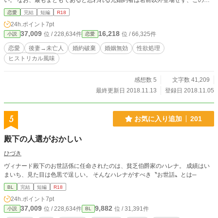
い。 なお、最もまともであると思われる元婚約者は名前以外登場せず、この話
のヒーローではありません。 ヒロインが非嫡出子（愛人の子）で、それに関わ
恋愛
完結
短編
R18
る描写等にちょっとキツイものがあります。 ヒロインがドアマット系ですが、
24h.ポイント
7pt
ざまぁ的要素・展開は一切ありません。 ムーンライトノベルズにも掲載されて
37,009
16,218
位 / 228,634件
位 / 66,325件
小説
恋愛
います。
恋愛
後妻→未亡人
婚約破棄
婚姻無効
性欲処理
ヒストリカル風味
感想数 5
文字数 41,209
最終更新日 2018.11.13
登録日 2018.11.05
5
お気に入り追加
201
殿下の人選がおかしい
ひづき
ヴィナード殿下のお世話係に任命されたのは、貧乏伯爵家のハレナ。 成績はい
まいち、見た目は色黒で逞しい。 そんなハレナがすべき〝お世話〟とは─
BL
完結
短編
R18
24h.ポイント
7pt
37,009
9,882
位 / 228,634件
位 / 31,391件
小説
BL