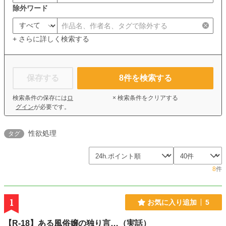
除外ワード
+ さらに詳しく検索する
保存する
8
件を検索する
検索条件の保存には
ロ
× 検索条件をクリアする
グイン
が必要です。
性欲処理
タグ
8
件
1
お気に入り追加
5
【R-18】ある風俗嬢の独り言…（実話）