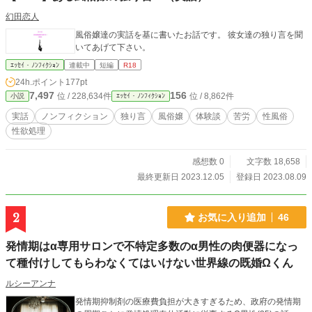
幻田恋人
風俗嬢達の実話を基に書いたお話です。 彼女達の独り言を聞
いてあげて下さい。
ｴｯｾｲ・ﾉﾝﾌｨｸｼｮﾝ
連載中
短編
R18
24h.ポイント
177pt
7,497
156
位 / 228,634件
位 / 8,862件
小説
ｴｯｾｲ・ﾉﾝﾌｨｸｼｮﾝ
実話
ノンフィクション
独り言
風俗嬢
体験談
苦労
性風俗
性欲処理
感想数 0
文字数 18,658
最終更新日 2023.12.05
登録日 2023.08.09
2
お気に入り追加
46
発情期はα専用サロンで不特定多数のα男性の肉便器になっ
て種付けしてもらわなくてはいけない世界線の既婚Ωくん
ルシーアンナ
発情期抑制剤の医療費負担が大きすぎるため、政府の発情期