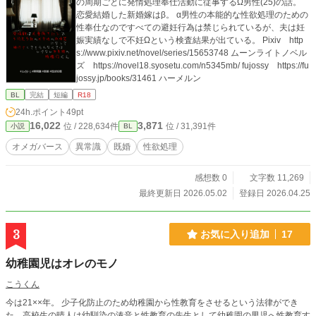
の周期ごとに発情処理奉仕活動に従事するΩ男性(25)の話。
恋愛結婚した新婚嫁はβ。 α男性の本能的な性欲処理のための
性奉仕なのですべての避妊行為は禁じられているが、夫は妊
娠実績なしで不妊Ωという検査結果が出ている。 Pixiv http
s://www.pixiv.net/novel/series/15653748 ムーンライトノベル
ズ https://novel18.syosetu.com/n5345mb/ fujossy https://fu
jossy.jp/books/31461 ハーメルン
BL
完結
短編
R18
24h.ポイント
49pt
16,022
3,871
位 / 228,634件
位 / 31,391件
小説
BL
オメガバース
異常識
既婚
性欲処理
感想数 0
文字数 11,269
最終更新日 2026.05.02
登録日 2026.04.25
3
お気に入り追加
17
幼稚園児はオレのモノ
こうくん
今は21××年。 少子化防止のため幼稚園から性教育をさせるという法律ができ
た。高校生の晴人は幼馴染の湊音と性教育の先生として幼稚園の男児へ性教育す