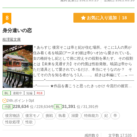
最終更新日 2021.05.15
登録日 2021.03.16
8
お気に入り追加
18
身分違いの恋
枝浬菰文庫
＊あらすじ 後宮そこは帝と妃が住む場所。そこに1人の男が
住み着く名を暁諾(アーヌオ)彼は帝(ハオ)から愛されている。
女の格好をし妃として傍に控えその役割を果たす。 その役割
とは【未来を見通す力】その代償は性欲発散。暁諾は帝から
ただ道具として愛されているだけ、本当にそうなのか？ そ
してその力を知る者がもう1人……。 続きは本編にて…→ ----
---------*-----------------------*-----------------------------*------------------
--*---------- ★作品を書こうと思ったきっかけ 今流行の後宮物
語を書いていこうかなという感じに書き始めました。 知識不
BL
連載中
短編
R18
足だったりするので暖かい目で見て頂けると幸いです。 のび
24h.ポイント
0pt
のびと更新します。 好きかも、続きが気になるかもと思った
228,634
31,391
位 / 228,634件
位 / 31,391件
小説
BL
ら【お気に入り】一票をお願いします。 ※性描写多く含みま
す。 ※文章の無断転載禁止。
後宮物語
後宮モノ
挑戦
執着
溺愛
特殊能力
妃
帝
性欲処理
性欲
感想数 0
文字数 17,535