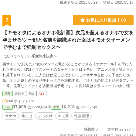
最終更新日 2025.05.29
登録日 2025.05.18
7
お気に入り追加
68
【キモオタによるオナホ化計画】次元を超えるオナホで女を
孕ませる♡ 〜顔と名前を認識された女はキモオタザーメン
で孕むまで強制セックス〜
はんべえ〜リアル系変態小説家〜
裏サイトで(犯りたい女のマンコと繋がる)ことができる【オナホール】を手に入
れた主人公。彼はクラスメートの女子たちからはキモい、アニメオタク等と言わ
れ見下されている。主人公は仕返しとばかりにこのオナホを使って手当たり次
第、オナホ越しの孕ませ生セックスを堪能する。（オナホの他にも顔射タブレッ
ト等、鬼畜なアイテムが多数登場予定です。）性対象はクラスメートの女、憧れ
の先輩、有名なアイドルなど様々だ。このオナホは犯したい女の本名と顔をハッ
恋愛
連載中
長編
R18
キリ認識できれば使用可能だ。主人公はモテないキモオタの遺伝子を次々とクラ
24h.ポイント
7pt
スメートや美少女たちに注ぎ込み、世界一の孕ませチンポを目指す。＊ノーマル
37,009
16,218
位 / 228,634件
位 / 66,325件
小説
恋愛
なプレイ、イチャラブなセックスなどは少なめ。自分の変態異常性癖を満たすこ
としか考えられない主人公です。
オナホ
孕ませ
ぶっかけ
キモ豚
性欲処理
感想数 0
文字数 22,277