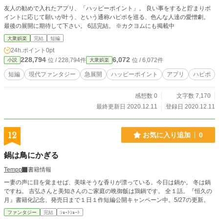
友人の勧めで入れたアプリ、「ハッピーポイント」。 良い事をすると貯まりポ
イントに応じて願いが叶う、という通称ハピポを巡る、色んな人達の愛憎劇。
最後の展開に期待して下さい。 6話完結。 ※カクヨムにも掲載中
大衆娯楽
完結
短編
24h.ポイント
0pt
228,794
6,072
位 / 228,794件
位 / 6,072件
小説
大衆娯楽
短編
現代ファンタジー
急展開
ハッピーポイント
アプリ
ハピポ
感想数 0
文字数 7,170
最終更新日 2020.12.11
登録日 2020.12.11
12
お気に入り追加
0
鍋は鳥にかぎる
Tempp
書籍情報
ー妻の声に目を覚ませば、美味そうな香りが漂っている。今日は鍋か。 冬は鍋
ですね。 吉弘さんと美知さんのご家庭の晩御飯は鶏鍋です。 全１話。『恒久の
月』書籍化記念、発売日まで１日１作短編公開キャンペーン中。5/27の更新。
ファンタジー
完結
ｼｮｰﾄｼｮｰﾄ