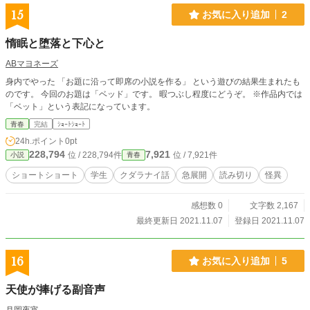
15
お気に入り追加
2
惰眠と堕落と下心と
ABマヨネーズ
身内でやった 「お題に沿って即席の小説を作る」 という遊びの結果生まれたも
のです。 今回のお題は「ベッド」です。 暇つぶし程度にどうぞ。 ※作品内では
「ベット」という表記になっています。
青春
完結
ｼｮｰﾄｼｮｰﾄ
24h.ポイント
0pt
228,794
7,921
位 / 228,794件
位 / 7,921件
小説
青春
ショートショート
学生
クダラナイ話
急展開
読み切り
怪異
感想数 0
文字数 2,167
最終更新日 2021.11.07
登録日 2021.11.07
16
お気に入り追加
5
天使が捧げる副音声