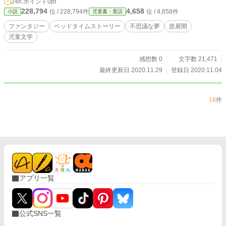
24h.ポイント
0pt
228,794
4,658
位 / 228,794件
位 / 4,658件
小説
児童書・童話
ファンタジー
ベッドタイムストーリー
不思議な夢
急展開
児童文学
感想数 0
文字数 21,471
最終更新日 2020.11.29
登録日 2020.11.04
18
件
アプリ一覧
公式SNS一覧