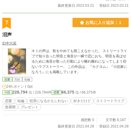
最終更新日 2023.03.21
登録日 2023.03.21
7
お気に入り追加
1
泪声
幻中六花
キミの声は、歌をやめても聴こえなかった。 ストリートライ
ブで知り合った明音と海音が一瞬で恋におち、明音を喜ばせ
るために海音が取った行動により離れ離れになってしまう切
ないラブストーリー。 この作品は、『カクヨム』『小説家に
なろう』にも掲載しています。
恋愛
完結
短編
24h.ポイント
0pt
228,794
66,375
位 / 228,794件
位 / 66,375件
小説
恋愛
恋愛
短編
犯罪になるかもしれない
好きだけど
ストリートライブ
急展開
プレゼント
感想数 0
文字数 8,187
最終更新日 2021.04.28
登録日 2021.04.28