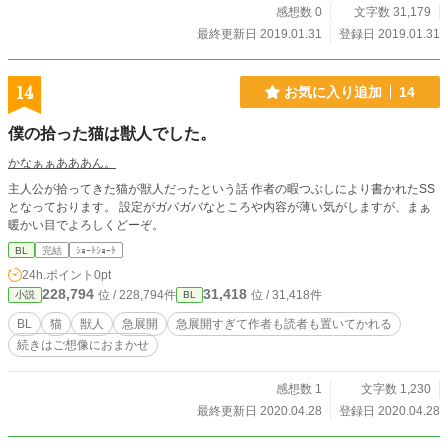
感想数 0
文字数 31,179
最終更新日 2019.01.31
登録日 2019.01.31
14
お気に入り追加
14
僕の拾った猫は獣人でした。
かなぁぁあああん。
主人公が拾ってきた猫が獣人だったという話 作者の暇つぶしにより書かれたSS
となっております。 設定がガバガバなところや内容が薄い気がしますが、まぁ
暖かい目でよろしくどーぞ。
BL
完結
ｼｮｰﾄｼｮｰﾄ
24h.ポイント
0pt
228,794
31,418
位 / 228,794件
位 / 31,418件
小説
BL
BL
猫
獣人
急展開
急展開すぎて作者も読者も置いてかれる
続きはご想像におまかせ
感想数 1
文字数 1,230
最終更新日 2020.04.28
登録日 2020.04.28