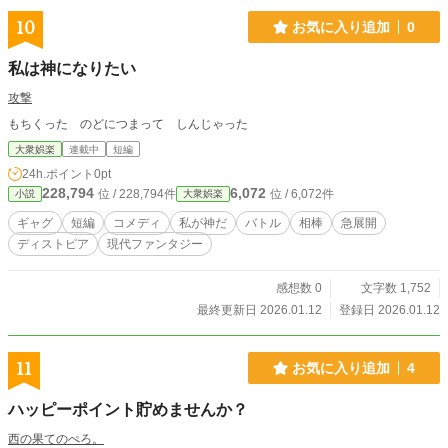
10
お気に入り追加
0
私は神になりたい
攻撃
もちくった のどにつまって しんじゃった
大衆娯楽
連載中
短編
24h.ポイント
0pt
228,794
6,072
位 / 228,794件
位 / 6,072件
小説
大衆娯楽
ギャグ
短編
コメディ
私が神だ
バトル
相棒
急展開
ディストピア
現代ファンタジー
感想数 0
文字数 1,752
最終更新日 2026.01.12
登録日 2026.01.12
11
お気に入り追加
4
ハッピーポイント貯めませんか？
西の果てのぺろ。