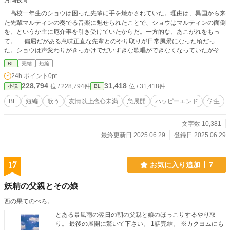
月岡夜宵
高校一年生のショウは困った先輩に手を焼かされていた。理由は、異国から来
た先輩マルティンの奏でる音楽に魅せられたことで、ショウはマルティンの面倒
を、というか主に厄介事を引き受けていたからだ。一方的な、あこがれをもっ
て。 偏屈だがある意味正直な先輩とのやり取りが日常風景になった頃だっ
た。ショウは声変わりがきっかけでだいすきな歌唱ができなくなっていたがそれ
を案じる友人の策で、素人参加の歌謡企画に参加する。ところが、心ない一言を
BL
完結
短編
浴びてショウは舞台から逃げ出してしまった。 そんなショウをすくい上げる
24h.ポイント
0pt
のはふざけた道具で――？ ＊ ※他サイトに掲載していたものを加筆修正しま
228,794
31,418
位 / 228,794件
位 / 31,418件
小説
BL
した。リハビリがてら直したので、余裕のある方は一読くださるとうれしいで
す。
BL
短編
歌う
友情以上恋心未満
急展開
ハッピーエンド
学生
文字数 10,381
最終更新日 2025.06.29
登録日 2025.06.29
17
お気に入り追加
7
妖精の父親とその娘
西の果てのぺろ。
とある暴風雨の翌日の朝の父親と娘のほっこりするやり取
り。 最後の展開に驚いて下さい。 1話完結。 ※カクヨムにも