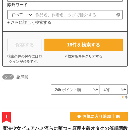
除外ワード
+ さらに詳しく検索する
保存する
18
件を検索する
検索条件の保存には
ロ
× 検索条件をクリアする
グイン
が必要です。
急展開
タグ
18
件
1
お気に入り追加
86
魔法少女ピュアハメ淫らに堕つ～原理主義オタクの催眠調教