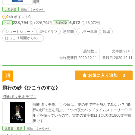
掲載
大衆娯楽
完結
ｼｮｰﾄｼｮｰﾄ
24h.ポイント
0pt
228,794
6,072
位 / 228,794件
位 / 6,072件
小説
大衆娯楽
ショートショート
現代ドラマ
急展開
ホラー風味
短編
ほっこり展開からの…
感想数 1
文字数 914
最終更新日 2020.12.11
登録日 2020.12.11
18
お気に入り追加
3
飛行の砂《ひこうのすな》
沼蛙 ぽッチ & デブニ
沼蛙 ぽッチ作。 ◇今日は、夢の中で空を飛んでみない？ "飛
行の砂"で空を飛ぶ。７つの夜のベッドタイムストーリー◇ ※
ルビを振っているので、実際の文字数は１話大体1800文字前
後です。
児童書・童話
完結
ｼｮｰﾄｼｮｰﾄ