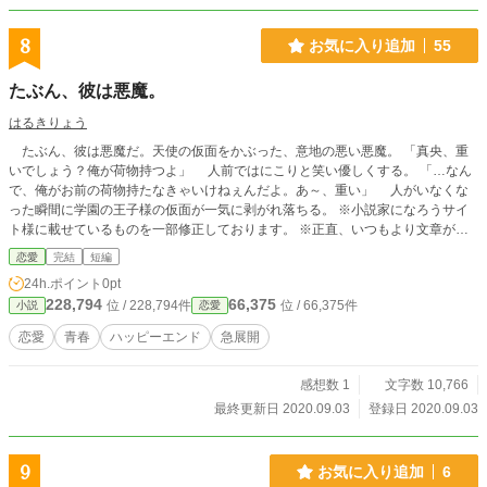
8
お気に入り追加
55
たぶん、彼は悪魔。
はるきりょう
たぶん、彼は悪魔だ。天使の仮面をかぶった、意地の悪い悪魔。 「真央、重
いでしょう？俺が荷物持つよ」 人前ではにこりと笑い優しくする。 「…なん
で、俺がお前の荷物持たなきゃいけねぇんだよ。あ～、重い」 人がいなくな
った瞬間に学園の王子様の仮面が一気に剥がれ落ちる。 ※小説家になろうサイ
ト様に載せているものを一部修正しております。 ※正直、いつもより文章が拙
いです。書きたいが先に出ている感じ。修正しましたが、治りませんでした。ご
恋愛
完結
短編
了承の上、お読みください。
24h.ポイント
0pt
228,794
66,375
位 / 228,794件
位 / 66,375件
小説
恋愛
恋愛
青春
ハッピーエンド
急展開
感想数 1
文字数 10,766
最終更新日 2020.09.03
登録日 2020.09.03
9
お気に入り追加
6