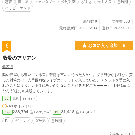
恋愛
異世界
ファンタジー
婚約破棄
ざまぁ
女主人公
急展開
ハッピーエンド
感想数 0
文字数 803
最終更新日 2023.02.03
登録日 2023.02.03
6
お気に入り追加
5
激愛のアリアン
銀花月
隣の部屋から響いてくる音に苦情を言いに行った大学生。ダサ男からお詫びに貰
った封筒には、入手困難なライブのチケットが入っていた。 チケットを手に入
れたことにより、大学生に思いがけないことが巻き起こるーーー ※［小説家に
なろう]様にも掲載しています。
BL
完結
ｼｮｰﾄｼｮｰﾄ
24h.ポイント
0pt
228,794
31,418
位 / 228,794件
位 / 31,418件
小説
BL
BL
ギャップ
ダサ男
急展開
文字数 4,039