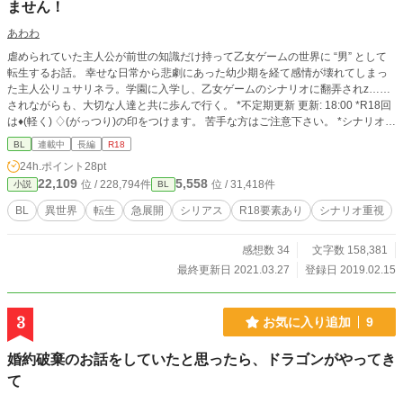
ません！
あわわ
虐められていた主人公が前世の知識だけ持って乙女ゲームの世界に “男” として
転生するお話。 幸せな日常から悲劇にあった幼少期を経て感情が壊れてしまっ
た主人公リュサリネラ。学園に入学し、乙女ゲームのシナリオに翻弄されz……
されながらも、大切な人達と共に歩んで行く。 *不定期更新 更新: 18:00 *R18回
は♦︎(軽く) ♢(がっつり)の印をつけます。 苦手な方はご注意下さい。 *シナリオ重
視です。 *処女作です。 *誤字・脱字のご指摘ありがとうございます。 *カップリ
BL
連載中
長編
R18
ングなど、リクエストがありましたら、感想又は近況ボードのリクエスト箱まで
24h.ポイント
28pt
どうぞ。
22,109
5,558
位 / 228,794件
位 / 31,418件
小説
BL
BL
異世界
転生
急展開
シリアス
R18要素あり
シナリオ重視
感想数 34
文字数 158,381
最終更新日 2021.03.27
登録日 2019.02.15
3
お気に入り追加
9
婚約破棄のお話をしていたと思ったら、ドラゴンがやってき
て