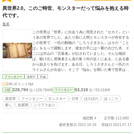
異世界2.0。このご時世、モンスターだって悩みを抱える時
代です。
兎禾
この世界は『世界』に出会う為に用意された『セカイ』とい
う名の世界でした。あたり前に人間とモンスターが存在する
この世界で、一匹の動物の『しろうさぎさん』はその『こと
ば』をもって躍動します。彼女の手には一冊の古びた本。そ
こには沢山の『言葉達』が記されていました。そんな物語
は、駆け出し冒険者さん達の集う街の近くにある、とある森
から始まりを告げます。ある日、しろうさぎさんと一匹のス
ライムさんが出会い、そこで『悩み』を聞いた事で世界は少
しずつ、やがて大きく動き出しその秘密の全貌をそこに晒け
ファンタジー
連載中
長編
出していく事になるのでした。 ※一話四部構成で週にお話一
24h.ポイント
0pt
本。火、木、土、日にお届け致します。
228,794
53,318
位 / 228,794件
位 / 53,318件
小説
ファンタジー
異世界
ファンタジー
モンスター
日常
ほのぼの
ほっこり
癒し
急展開
シリアスあり
感想数 4
文字数 112,680
最終更新日 2021.10.19
登録日 2021.07.17