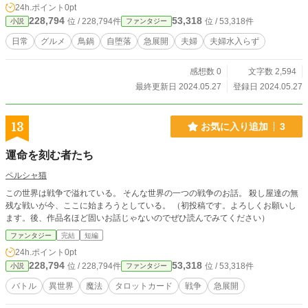
24h.ポイント
0pt
228,794
53,318
位 / 228,794件
位 / 53,318件
小説
ファンタジー
日常
グルメ
鳥鍋
自堕落
急展開
夫婦
夫婦水入らず
感想数 0
文字数 2,594
最終更新日 2024.05.27
登録日 2024.05.27
13
お気に入り追加
3
運命を刻む者たち
ペルシャ猫
この世界は戦争で溢れている。 そんな世界の一つの戦争のお話。 殺し屋達の無
残な戦いが今、ここに始まろうとしている。 （初投稿です。よろしくお願いし
ます。後、作品名ほど固いお話じゃないのでぜひ読んでみてください）
ファンタジー
完結
短編
24h.ポイント
0pt
228,794
53,318
位 / 228,794件
位 / 53,318件
小説
ファンタジー
バトル
異世界
魔法
タロットカード
戦争
急展開