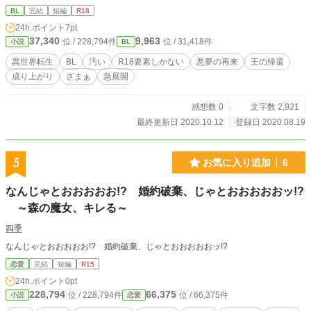
BL
完結
短編
R18
24h.ポイント
7pt
37,340
9,963
位 / 228,794件
位 / 31,418件
小説
BL
異世界転生
BL
汚い
R18要素しかない
悪夢の再来
王の帰還
成り上がり
ざまぁ
急展開
感想数 0
文字数 2,921
最終更新日 2020.10.12
登録日 2020.08.19
5
お気に入り追加
6
なんじゃとおおおおお!? 婚約破棄、じゃとおおおおおッ!?
～森の魔女、キレる～
四季
なんじゃとおおおおお!? 婚約破棄、じゃとおおおおおッ!?
恋愛
完結
短編
R15
24h.ポイント
0pt
228,794
66,375
位 / 228,794件
位 / 66,375件
小説
恋愛