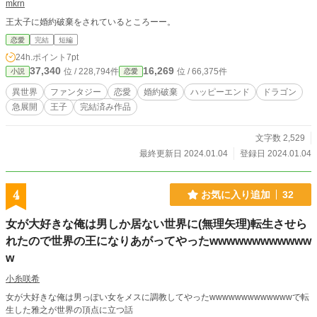
mkrn
王太子に婚約破棄をされているところーー。
恋愛
完結
短編
24h.ポイント
7pt
37,340
16,269
位 / 228,794件
位 / 66,375件
小説
恋愛
異世界
ファンタジー
恋愛
婚約破棄
ハッピーエンド
ドラゴン
急展開
王子
完結済み作品
文字数 2,529
最終更新日 2024.01.04
登録日 2024.01.04
4
お気に入り追加
32
女が大好きな俺は男しか居ない世界に(無理矢理)転生させら
れたので世界の王になりあがってやったwwwwwwwwwwww
w
小糸咲希
女が大好きな俺は男っぽい女をメスに調教してやったwwwwwwwwwwwwwで転
生した雅之が世界の頂点に立つ話