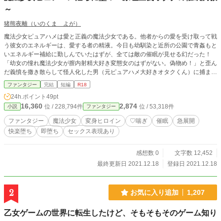
～
猪熊夜離（いのくま よが）
魔法少女ピュアハメは愛と正義の魔法少女である。他者からの愛を受け取って戦
う彼女のエネルギーは、愛する者の精液。今日も幼馴染と近所の公園で青姦もと
いエネルギー補給に勤しんでいたはずが、全ては敵の催眠が見せる幻だった！
「幼女の憧れ魔法少女が膣内射精大好き変態女のはずがない。偽物め！」と歪ん
だ義憤を撒き散らして怪人化した男（元ピュアハメ大好きオタクくん）に捕ま
り、催眠で身体の自由を奪われ何度もアヘらされる魔法少女の明日はどっちだ！
ファンタジー
完結
短編
R18
24h.ポイント
49pt
16,360
2,874
位 / 228,794件
位 / 53,318件
小説
ファンタジー
ファンタジー
魔法少女
変身ヒロイン
♡喘ぎ
催眠
急展開
快楽堕ち
即堕ち
セックス表現あり
感想数 0
文字数 12,452
最終更新日 2021.12.18
登録日 2021.12.18
2
お気に入り追加
1,207
乙女ゲームの世界に転生したけど、そもそもそのゲーム知り