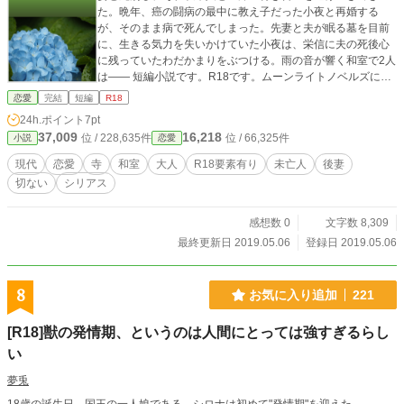
た。晩年、癌の闘病の最中に教え子だった小夜と再婚する
が、そのまま病で死んでしまった。先妻と夫が眠る墓を目前
に、生きる気力を失いかけていた小夜は、栄信に夫の死後心
に残っていたわだかまりをぶつける。雨の音が響く和室で2人
は―― 短編小説です。R18です。ムーンライトノベルズにも
掲載しています。 ※表紙画像はPixabay様のフリー素材を使
恋愛
完結
短編
R18
用させて頂いております。
24h.ポイント
7pt
37,009
16,218
位 / 228,635件
位 / 66,325件
小説
恋愛
現代
恋愛
寺
和室
大人
R18要素有り
未亡人
後妻
切ない
シリアス
感想数 0
文字数 8,309
最終更新日 2019.05.06
登録日 2019.05.06
8
お気に入り追加
221
[R18]獣の発情期、というのは人間にとっては強すぎるらし
い
夢兎