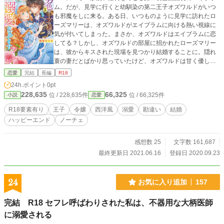
ム。だが、見学に行くと幼馴染の第二王子オズワルドがいつ
も邪魔をしに来る。ある日、いつものように見学に訪れたロ
ーズマリーは、オズワルドがエイブラムに向ける熱い視線に
気が付いてしまった。まさか、オズワルドはエイブラムに恋
してる？しかし、オズワルドの部屋に招かれたローズマリー
は、彼からキスされた現場を見つかり結婚することに。隠れ
蓑の妻だとばかり思っていたけど、オズワルドは甘く優しく
ローズマリーを溺愛してきて…？
恋愛
完結
長編
R18
24h.ポイント
0pt
228,635
66,325
位 / 228,635件
位 / 66,325件
小説
恋愛
R18要素有り
王子
令嬢
西洋風
溺愛
勘違い
結婚
ハッピーエンド
ノーチェ
感想数 25
文字数 161,687
最終更新日 2021.06.16
登録日 2020.09.23
24
お気に入り追加
157
完結 R18 セフレ呼ばわりされた私は、不器用な大柄医師
に溺愛される