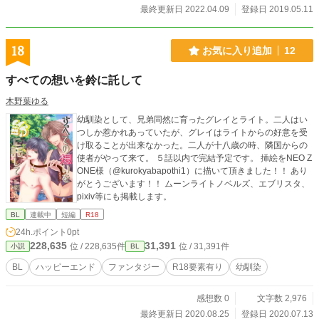
最終更新日 2022.04.09
登録日 2019.05.11
18
お気に入り追加
12
すべての想いを鈴に託して
木野葉ゆる
幼馴染として、兄弟同然に育ったグレイとライト。二人はい
つしか惹かれあっていたが、グレイはライトからの好意を受
け取ることが出来なかった。二人が十八歳の時、隣国からの
使者がやって来て。 ５話以内で完結予定です。 挿絵をNEO Z
ONE様（@kurokyabapothi1）に描いて頂きました！！ あり
がとうございます！！ ムーンライトノベルズ、エブリスタ、
pixiv等にも掲載します。
BL
連載中
短編
R18
24h.ポイント
0pt
228,635
31,391
位 / 228,635件
位 / 31,391件
小説
BL
BL
ハッピーエンド
ファンタジー
R18要素有り
幼馴染
感想数 0
文字数 2,976
最終更新日 2020.08.25
登録日 2020.07.13