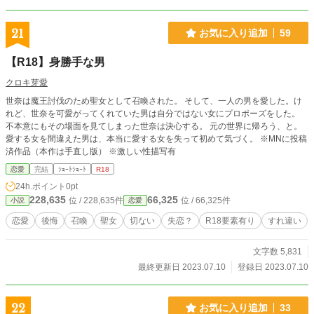
21
お気に入り追加
59
【R18】身勝手な男
クロキ芽愛
世奈は魔王討伐のため聖女として召喚された。 そして、一人の男を愛した。け
れど、世奈を可愛がってくれていた男は自分ではない女にプロポーズをした。
不本意にもその場面を見てしまった世奈は決心する。 元の世界に帰ろう、と。
愛する女を間違えた男は、本当に愛する女を失って初めて気づく。 ※MNに投稿
済作品（本作は手直し版） ※激しい性描写有
恋愛
完結
ｼｮｰﾄｼｮｰﾄ
R18
24h.ポイント
0pt
228,635
66,325
位 / 228,635件
位 / 66,325件
小説
恋愛
恋愛
後悔
召喚
聖女
切ない
失恋？
R18要素有り
すれ違い
文字数 5,831
最終更新日 2023.07.10
登録日 2023.07.10
22
お気に入り追加
33