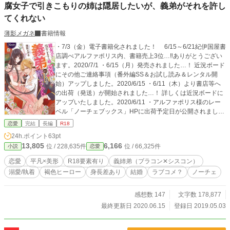
腐女子で引きこもりの姉は隠居したいが、義弟がそれを許し
てくれない
薄影メガネ
書籍情報
・7/3（金）電子書籍化されました！ 6/15～6/21紀伊国屋書
店調べアルファポリス内、書籍売上3位…‼ありがとうござい
ます。2020/7/1 ・6/15（月）発売されました…！ 近況ボード
にその他ご連絡事項（番外編SS＆お試し読み＆レンタル開
始）アップしました。2020/6/15 ・6/11（木）より書店等へ
の出荷（発送）が開始されました…！ 詳しくは近況ボードに
アップいたしました。2020/6/11 ・アルファポリス様のレー
ベル「ノーチェブックス」HPに出荷予定日が公開されまし
た…！ 【出荷予定「6月11日頃」】となります。2020/6/4 ・
恋愛
完結
長編
R18
刊行予定が掲載されました。 【刊行予定「6月中旬頃」】202
24h.ポイント
63pt
0/5/22 ・書籍化作業に伴いまして、一部引き下げました。20
13,805
6,166
位 / 228,635件
位 / 66,325件
小説
恋愛
20/5/10 ノーチェブックスHPはこちら↓ https://www.noche-bo
oks.com/ ノーチェブックスHPより抜粋↓ 父の死をきっかけ
恋愛
平凡×美形
R18要素有り
義姉弟（ブラコン✕シスコン）
に、女ながらも伯爵家の当主となってしまった、腐女子で引
溺愛/執着
褐色ヒーロー
身長差あり
結婚
ラブコメ？
ノーチェ
きこもりの伯爵令嬢ユイリー。そんな彼女を支えてくれたの
は、有能で超美形な義弟ラースだった。養子であるラースだ
けれど、不甲斐ない義姉に代わり、当主代行の務めを立派に
感想数 147
文字数 178,877
果たしてくれている。そこでユイリーは、成人したラースに
最終更新日 2020.06.15
登録日 2019.05.03
家督を譲り、彼の邪魔にならないよう田舎で隠居生活を送ろ
うと決意する。これで夢の腐女子ライフが送れるわ……とほ