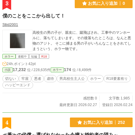
くそ笑み、いざ出立の日。どういうわけか隠居計画があっさ
3
お気に入り追加
0
りラースにバレてしまい、おまけに「姉さんを妻にする」と
宣言されて――クールな義弟の執着愛が炸裂!? 独占欲が
僕のことをここから出して！
大・爆・発の蜜愛ファンタジー!! ↑ここまで、 ※何だかんだで
元々図太い気質の主人公が、シリアスになり切れずポジティ
Stiid2001
ブに頑張るお話です。
高校生の男の子が、親友に、蹴飛ばされ、工事中のマンホー
ルに、落ちてしまいます。 その後落ちたところは、なんと悪
物のアジト。 そこに捕まる男の子がいろんなことをされてし
まうという、ホラー物です。
ホラー
連載中
短編
R18
24h.ポイント
42pt
17,232
174
位 / 228,635件
位 / 8,499件
小説
ホラー
切ない
牢屋
悪者
虐待
男高校生主人公
ホラー
R18要素有り
ハッピーエンド
感想数 0
文字数 1,985
最終更新日 2026.02.27
登録日 2026.02.24
4
お気に入り追加
252
≪番≫の代償～選ばれなかった令嬢と婚約者の望み～