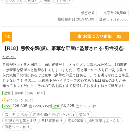
らぶえっち
切ない
幽霊
すれ違い
感想数 0
文字数 28,590
最終更新日 2019.05.09
登録日 2019.05.06
14
お気に入り追加
61
【R18】悪役令嬢(仮)、豪華な牢屋に監禁される-男性視点-
たかはし
意識が浮上すると同時に「婚約破棄だ！」とイケメンに罵られた私は、1時間後
には豪華な部屋へと監禁されてしまいました。 窓と唯一の出入り口である扉の
前に鉄格子の柵があるけど豪華は豪華な部屋ではある…。でも明らかにここ牢屋
じゃない？！ その上、王弟殿下がハイドワーフの姫である私は秘宝のありかを
知ってるはずだから、それの在処を話すまで監禁しておきますねって微笑まれて
しまって？！ …は？そんなの知らないんですけど！ ・性行為をする話には＃が
恋愛
連載中
短編
R18
ついています 【R18】悪役令嬢(仮)、豪華な牢屋に監禁されるhttps://www.alpha
24h.ポイント
0pt
polis.co.jp/novel/205245899/756335882 の男性視点のお話になります こっち
228,635
66,325
位 / 228,635件
位 / 66,325件
小説
恋愛
の方がR18要素が多いかも…？ 第13回恋愛小説大賞に参加しています。よろし
くお願いします。
異世界
恋愛
悪役令嬢(と呼ばれただけ)
監禁？
料理で男を落とす話
R18要素有り
恋愛2020
婚約破棄はあっさり
調教シーン有り