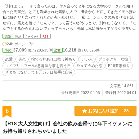
「別れよう」 そう言ったのは、付き合って２年になる大学のサークルで知り
合った先輩だ。とても洗練された素敵な人で、田舎から上京してきたイモっぽい
私に好きだと言ってくれたのが切っ掛けだ。 私は、ショックのあまり涙も流
せずに、震える唇で「なんで？」って言うのがやっとで。別れたくなくて、「な
んでもするから別れないで」って言ったら、先輩は私に向かってゲラゲラ笑いだ
し、とんでもない事を言い出したのであった。 エイプリルフールのショートシ
恋愛
完結
ｼｮｰﾄｼｮｰﾄ
R18
ョートです。毎度ながら、元カレとかクズいなあと思いつつ、楽しんでいただけ
24h.ポイント
7pt
ると嬉しいです。 右手→なし ざまあというよりも自滅 筋肉→ウェルター級ボク
37,009
16,218
位 / 228,635件
位 / 66,325件
小説
恋愛
サー(約６６キロ)ですのでもちろんあり。
恋愛
失恋
捨てる神あれば拾う神あり
いい人
プロボクサーな彼
エイプリルフール≠悪趣味な事を言う日
ｽﾝって冷めた恋
R18要素有り
ざまあはない。でも元カレは勝手に自滅
文字数 14,851
最終更新日 2022.04.06
登録日 2022.04.01
6
お気に入り追加
28
【R18 大人女性向け】会社の飲み会帰りに年下イケメンに
お持ち帰りされちゃいました