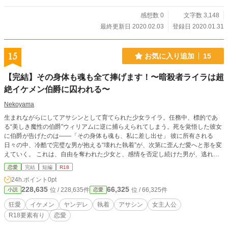
感想数 0
文字数 3,148
最終更新日 2020.02.03
登録日 2020.01.31
15
お気に入り追加
15
【完結】その身体も魂も全て捧げます！〜暗殺者ライラは超
絶イケメン伯爵に囚われる〜
Nekoyama
生まれながらにしてアサシンとして育てられた少女ライラ。任務中、標的であ
る“美しき魔性の伯爵”ウィリアムに逆に捕らえられてしまう。死を覚悟した彼女
に伯爵が告げたのは——「その身体も魂も、私に差し出せ」 彼に所有される
日々の中、冷酷で完璧な男が抱える“壊れた執着”が、次第に歪んだ愛へと形を変
えていく。 これは、自由を奪われた少女と、感情を否定し続けた男が、逃れら
れない鎖の中で交わす、濃密で狂おしい恋愛短編。エロは後半☆です。
恋愛
完結
短編
R18
24h.ポイント
0pt
228,635
66,325
位 / 228,635件
位 / 66,325件
小説
恋愛
狂愛
イケメン
ヤンデレ
執着
アサシン
女主人公
R18要素有り
恋愛