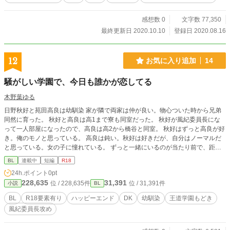
感想数 0
文字数 77,350
最終更新日 2020.10.10
登録日 2020.08.16
12
お気に入り追加
14
騒がしい学園で、今日も誰かが恋してる
木野葉ゆる
日野秋好と苑田高良は幼馴染 家が隣で両家は仲が良い。物心ついた時から兄弟
同然に育った。 秋好と高良は高1まで寮も同室だった。 秋好が風紀委員長にな
って一人部屋になったので、高良は高2から橋谷と同室。 秋好はずっと高良が好
き。俺のモノと思っている。 高良は鈍い。秋好は好きだが、自分はノーマルだ
と思っている。女の子に憧れている。 ずっと一緒にいるのが当たり前で、距離
感がおかしい。 高２になって、部屋が離れて、高良は初めて秋好を特別に意識
BL
連載中
短編
R18
する。 エブリスタ、ムーンライトノベルズ、pixivにも掲載します。
24h.ポイント
0pt
228,635
31,391
位 / 228,635件
位 / 31,391件
小説
BL
BL
R18要素有り
ハッピーエンド
DK
幼馴染
王道学園もどき
風紀委員長攻め