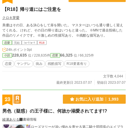
【R18】帰り道にはご注意を
クロキ芽愛
美優はその日、ある決心をして扉を開いた。 マスターはいつも通り優しく迎え
てくれる。 けれど、その日の帰り道はいつもと違った。 ※MNで過去投稿した
作品のリメイクです。 ※激しめの性描写あり。 ※残酷な描写あり。
恋愛
完結
ｼｮｰﾄｼｮｰﾄ
R18
24h.ポイント
0pt
228,635
66,325
位 / 228,635件
位 / 66,325件
小説
恋愛
恋愛
ヤンデレ
病み
残酷描写
R18要素有り
文字数 4,044
最終更新日 2023.07.07
登録日 2023.07.07
23
お気に入り追加
1,993
男色（疑惑）の王子様に、何故か溺愛されてます!?
綾瀬ありる
書籍情報
ローズマリーが淡い憧れを寄せる第二騎士団団長のエイブラ