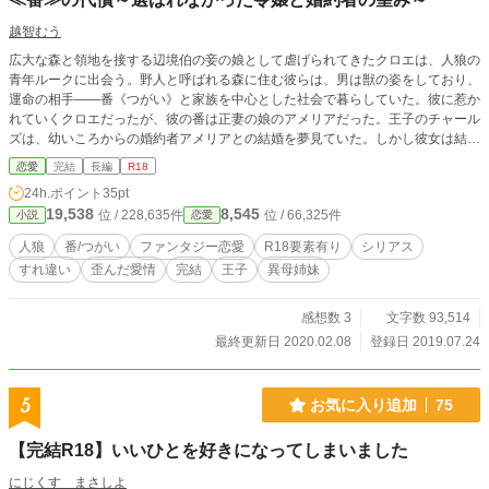
越智むう
広大な森と領地を接する辺境伯の妾の娘として虐げられてきたクロエは、人狼の
青年ルークに出会う。野人と呼ばれる森に住む彼らは、男は獣の姿をしており、
運命の相手――番《つがい》と家族を中心とした社会で暮らしていた。彼に惹か
れていくクロエだったが、彼の番は正妻の娘のアメリアだった。王子のチャール
ズは、幼いころからの婚約者アメリアとの結婚を夢見ていた。しかし彼女は結婚
式の初夜、番のルークと屋敷を出て行こうとしていた。――それを知ったクロエ
恋愛
完結
長編
R18
とチャールズは、それぞれ想いを遂げようとする。 ※ところどころＲ１８で
24h.ポイント
35pt
す。 【おかげさまで完結しました。】
19,538
8,545
位 / 228,635件
位 / 66,325件
小説
恋愛
人狼
番/つがい
ファンタジー恋愛
R18要素有り
シリアス
すれ違い
歪んだ愛情
完結
王子
異母姉妹
感想数 3
文字数 93,514
最終更新日 2020.02.08
登録日 2019.07.24
5
お気に入り追加
75
【完結R18】いいひとを好きになってしまいました
にじくす まさしよ