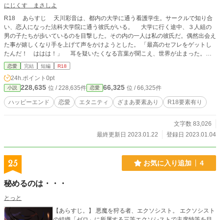
にじくす まさしよ
R18 あらすじ 天川彩音は、都内の大学に通う看護学生。サークルで知り合
い、恋人になった法科大学院に通う彼氏がいる。 大学に行く途中、３人組の
男の子たちが歩いているのを目撃した。その内の一人は私の彼氏だ。偶然出会え
た事が嬉しくなり手を上げて声をかけようとした。 「最高のセフレをゲットし
たんだ！ ははは！」 耳を疑いたくなる言葉が聞こえ、世界が止まった。い
や、止まったのは彩音だけのようだ。彼氏だと思っていた人たちや周囲の足早に
恋愛
完結
短編
R18
行く人たちが通り過ぎていく。 恋人と幸せいっぱいの日々を過ごし、全てを
24h.ポイント
0pt
捧げたのはつい数日前の日曜日の事だった。 呆然としていると、突然雨が降
228,635
66,325
位 / 228,635件
位 / 66,325件
小説
恋愛
り出し──。 傷ついた女子大生が、恋愛不器用医師に溺愛されるお話です。
以前投稿していた作品のキャラ設定など、大幅に改稿したものになります。
ハッピーエンド
恋愛
エタニティ
ざまあ要素あり
R18要素有り
前回タイトル「最高のセフレをゲットしたんだ！」と、初めて出来た彼氏が目の
前で友達とはしゃいでいます。 ※未遂ですが、女の子を襲おうと計画する冗談
文字数 83,026
とも本気ともとれるSNSの表現があります。
最終更新日 2023.01.22
登録日 2023.01.04
25
お気に入り追加
4
秘めるのは・・・
とっと
【あらすじ。】 悪魔を狩る者、エクソシスト。 エクソシスト
の組織「ゼロ」に所属する三等エクソシストで主席特等を目