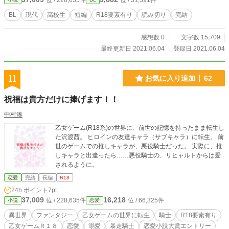
位 / 228,635件
位 / 31,391件
BL
現代
高校生
短編
R18要素有り
読み切り
完結
感想数 0
文字数 15,709
最終更新日 2021.06.04
登録日 2021.06.04
11
お気に入り追加
62
祝福は貴方だけに捧げます！！
中村湊
乙女ゲーム(R18系)の世界に、前世の記憶を持ったまま転生し
た沢渡茜。 ヒロインの友達キャラ（サブキャラ）に転生。 前
世のゲームでの推しキャラが、悪役騎士だった。 実際に、推
しキャラと出逢ったら……悪役騎士の、リヒャルトからは愛
されるように。
恋愛
完結
長編
R18
24h.ポイント
7pt
37,009
16,218
位 / 228,635件
位 / 66,325件
小説
恋愛
異世界
ファンタジー
乙女ゲームの世界に転生
騎士
R18要素有り
乙女ゲームＲ１８
恋愛
溺愛
暴走騎士
恋愛小説大賞エントリー