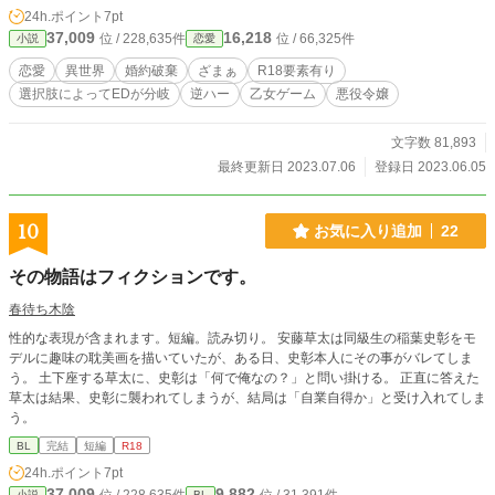
戻れるんじゃないかしら？！」と。ティアーヌは前世（乙女ゲーム）の知識を生
24h.ポイント
7pt
かして、適当に悪役令嬢ぽく振る舞うことにした。転生ヒロインのおかげもあっ
37,009
16,218
位 / 228,635件
位 / 66,325件
小説
恋愛
て順調にティアーヌは追い詰められていく。そんな中、ティアーヌはとんでもな
い夢を見てしまう。しかも、ただの夢だと思っていたらどうやら違うらしく……
恋愛
異世界
婚約破棄
ざまぁ
R18要素有り
果たしてティアーヌは無事に庶民の暮らしを手に入れることができるのか！？
選択肢によってEDが分岐
逆ハー
乙女ゲーム
悪役令嬢
※MNで過去投稿した作品のリメイクです。 ※激しめの性描写あり。
文字数 81,893
最終更新日 2023.07.06
登録日 2023.06.05
10
お気に入り追加
22
その物語はフィクションです。
春待ち木陰
性的な表現が含まれます。短編。読み切り。 安藤草太は同級生の稲葉史彰をモ
デルに趣味の耽美画を描いていたが、ある日、史彰本人にその事がバレてしま
う。 土下座する草太に、史彰は「何で俺なの？」と問い掛ける。 正直に答えた
草太は結果、史彰に襲われてしまうが、結局は「自業自得か」と受け入れてしま
う。
BL
完結
短編
R18
24h.ポイント
7pt
37,009
9,882
小説
BL