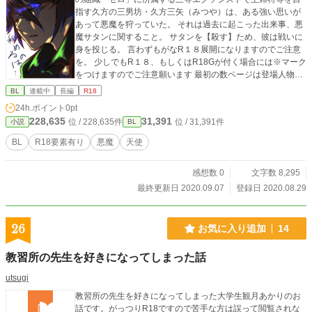
指す久方の三男坊・久方三矢（みつや）は、ある強い思いが
あって悪魔を狩っていた。 それは過去に起こった出来事、悪
魔サタンに関すること。 サタンを【殺す】ため、彼は戦いに
身を投じる。 言わずもがなR１８展開になりますのでご注意
を。 少しでもR１８、もしくはR18Gが付く場合には※マーク
をつけますのでご注意願います 最初の数ページは登場人物の
設定など、読者向けというよりは作者向けの説明文が置いて
BL
連載中
長編
R18
あります、こちらは随時更新するのでネタバレを回避したい
24h.ポイント
0pt
方は飛ばしてお読みください。 こちら不定期更新となります
228,635
31,391
位 / 228,635件
位 / 31,391件
小説
BL
が週１ペースで更新できたらなと思っております。
BL
R18要素有り
悪魔
天使
感想数 0
文字数 8,295
最終更新日 2020.09.07
登録日 2020.08.29
26
お気に入り追加
14
教習所の先生を好きになってしまった話
utsugi
教習所の先生を好きになってしまった大学生観月あかりのお
話です。がっつりR18ですので苦手な方は誤って閲覧されな