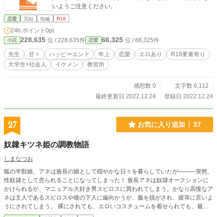
いようご注意ください。
恋愛
完結
短編
R18
24h.ポイント
0pt
228,635
66,325
位 / 228,635件
位 / 66,325件
小説
恋愛
先生
甘々
ハッピーエンド
年上
恋愛
エロあり
R18要素有り
大学生×社会人
イケメン
教習所
感想数 0
文字数 6,112
最終更新日 2022.12.24
登録日 2022.12.24
27
お気に入り追加
37
奴隷キツネ姫の調教物語
しまなつお
狐の半獣娘、アネは族長の娘として穏やかな日々を暮らしていたが―――突然、
性奴隷として売られることになってしまった！ 族長アネは奴隷オークションに
かけられるが、マニュアル大好き男スピロスに買われてしまう。かなり高慢なア
ネは主人であるスピロスや彼の下人に歯向かうが、服を脱がされ、彼等に言いよ
うにされてしまう。 裸にされても、エロいコスチュームを着せられても、最初
は反抗的だったアネだったが―――？ 高慢な半獣娘が段々とエロいことをされ