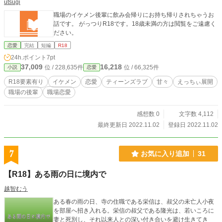
utsugi
職場のイケメン後輩に飲み会帰りにお持ち帰りされちゃうお
話です。 がっつりR18です。18歳未満の方は閲覧をご遠慮く
ださい。
恋愛
完結
短編
R18
24h.ポイント
7pt
37,009
16,218
位 / 228,635件
位 / 66,325件
小説
恋愛
R18要素有り
イケメン
恋愛
ティーンズラブ
甘々
えっちぃ展開
職場の後輩
職場恋愛
感想数 0
文字数 4,112
最終更新日 2022.11.02
登録日 2022.11.02
7
お気に入り追加
31
【R18】ある雨の日に境内で
越智むう
ある春の雨の日、寺の住職である栄信は、叔父の未亡人小夜
を部屋へ招き入れる。栄信の叔父である隆光は、若いころに
妻と死別し、それ以来人との深い付き合いを避け生きてき