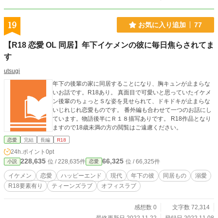
19
お気に入り追加
77
【R18 恋愛 OL 同居】年下イケメンの彼に毎日焦らされてま
す
utsugi
年下の後輩の家に同居することになり、胸キュンが止まらな
いお話です。R18あり。 真面目で可愛いと思っていたイケメ
ン後輩のちょっとＳな姿を見せられて、ドキドキが止まらな
いじれじれ恋愛ものです。 番外編も合わせて一つのお話にし
ています。物語後半にＲ１８描写ありです。 R18作品となり
ますので18歳未満の方の閲覧はご遠慮ください。
恋愛
完結
長編
R18
24h.ポイント
0pt
228,635
66,325
位 / 228,635件
位 / 66,325件
小説
恋愛
イケメン
恋愛
ハッピーエンド
現代
年下の彼
同居もの
溺愛
R18要素有り
ティーンズラブ
オフィスラブ
感想数 0
文字数 72,314