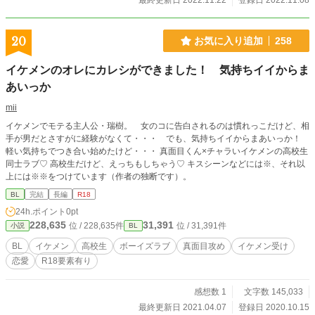
最終更新日 2022.11.22
登録日 2022.11.08
20
お気に入り追加
258
イケメンのオレにカレシができました！ 気持ちイイからま
あいっか
mii
イケメンでモテる主人公・瑞樹。 女のコに告白されるのは慣れっこだけど、相
手が男だとさすがに経験がなくて・・・ でも、気持ちイイからまあいっか！
軽い気持ちでつき合い始めたけど・・・ 真面目くん×チャラいイケメンの高校生
同士ラブ♡ 高校生だけど、えっちもしちゃう♡ キスシーンなどには※、それ以
上には※※をつけています（作者の独断です）。
BL
完結
長編
R18
24h.ポイント
0pt
228,635
31,391
位 / 228,635件
位 / 31,391件
小説
BL
BL
イケメン
高校生
ボーイズラブ
真面目攻め
イケメン受け
恋愛
R18要素有り
感想数 1
文字数 145,033
最終更新日 2021.04.07
登録日 2020.10.15