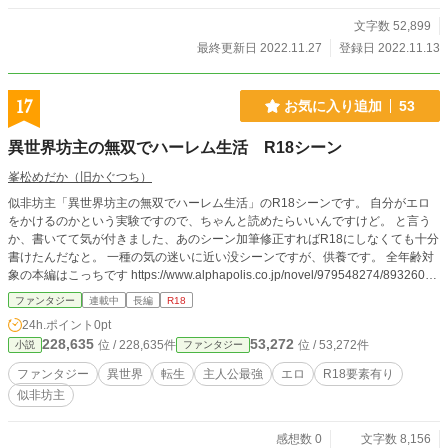
文字数 52,899
最終更新日 2022.11.27
登録日 2022.11.13
17
お気に入り追加
53
異世界坊主の無双でハーレム生活 R18シーン
峯松めだか（旧かぐつち）
似非坊主「異世界坊主の無双でハーレム生活」のR18シーンです。 自分がエロ
をかけるのかという実験ですので、ちゃんと読めたらいいんですけど。 と言う
か、書いてて気が付きました、あのシーン加筆修正すればR18にしなくても十分
書けたんだなと。 一種の気の迷いに近い没シーンですが、供養です。 全年齢対
象の本編はこっちです https://www.alphapolis.co.jp/novel/979548274/89326010
8
ファンタジー
連載中
長編
R18
24h.ポイント
0pt
228,635
53,272
位 / 228,635件
位 / 53,272件
小説
ファンタジー
ファンタジー
異世界
転生
主人公最強
エロ
R18要素有り
似非坊主
感想数 0
文字数 8,156