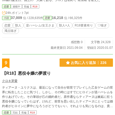
18歳の誕生日、国王の一人娘である、シロナは初めて"発情期"を迎えた
恋愛
連載中
長編
R18
24h.ポイント
7pt
37,009
16,218
位 / 228,635件
位 / 66,325件
小説
恋愛
恋愛
獣人
逆ハーレム/女王さま
獣人×人
R18要素有り
♡喘ぎ
濁点喘ぎ
感想数 0
文字数 24,328
最終更新日 2021.09.04
登録日 2020.01.07
9
お気に入り追加
226
【R18】悪役令嬢の夢渡り
クロキ芽愛
ティアーヌ・ユリクスは、最近になって自分が前世でプレイした乙女ゲームの世
界に転生したことに気づく。しかし、その時にはすでにヒロインが逆ハーレムを
作りあげていた。その筆頭が己の婚約者だ。原作通ならティアーヌは嫉妬に狂う
悪役令嬢になっていたはず。けれど、前世を思い出したティアーヌにとっては婚
約者がヒロインに夢中になろうがどうでもいい。それよりも気になるのは、貴族
の暮らしに対する違和感だった。ふと、気づく。「このままいけば庶民の生活に
恋愛
完結
長編
R18