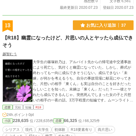
感想数 0
文字数 6,581
最終更新日 2020.07.23
登録日 2020.07.23
13
お気に入り追加
37
【R18】幽霊になったけど、片思いの人とヤッたら成仏でき
そう
越智むう
大学生の篠塚鈴乃は、アルバイト先からの帰宅途中交通事故
により死亡し、気付くと幽霊になっていた。しかし、葬式が
終わっても一向に成仏できそうにない。成仏できない「未
練」が何かを考えるうち、自分の事故現場に献花にやってき
た、片想いの相手「東くん」も実は自分のことを好きだった
らしいことを知った。未練は「東くん」だった？――彼とヤ
れたら成仏できるんじゃ。突然死んでしまった女の子と片想
いの相手の一夜の話。3万字程度の短編です。ムーンライトノ
ベルズにも掲載中です。 ※表紙画像はPixabay様のフリー素
恋愛
完結
短編
R18
材を使用させて頂いております。
24h.ポイント
0pt
228,635
66,325
位 / 228,635件
位 / 66,325件
小説
恋愛
シリアス
現代
大学生
初体験
R18要素有り
両片思い