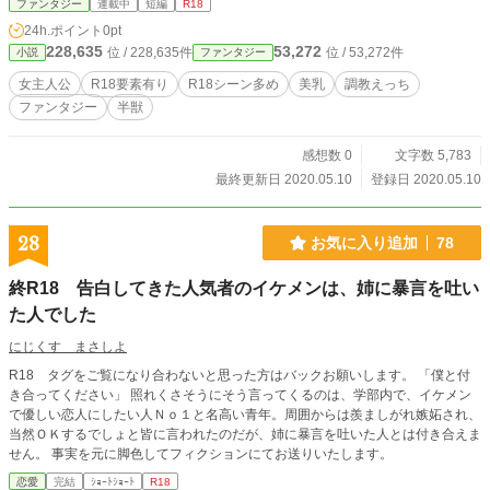
ファンタジー
連載中
短編
R18
て感じてしまう、調教物語。
24h.ポイント
0pt
228,635
53,272
位 / 228,635件
位 / 53,272件
小説
ファンタジー
女主人公
R18要素有り
R18シーン多め
美乳
調教えっち
ファンタジー
半獣
感想数 0
文字数 5,783
最終更新日 2020.05.10
登録日 2020.05.10
28
お気に入り追加
78
終R18 告白してきた人気者のイケメンは、姉に暴言を吐い
た人でした
にじくす まさしよ
R18 タグをご覧になり合わないと思った方はバックお願いします。 「僕と付
き合ってください」 照れくさそうにそう言ってくるのは、学部内で、イケメン
で優しい恋人にしたい人Ｎｏ１と名高い青年。周囲からは羨ましがれ嫉妬され、
当然ＯＫするでしょと皆に言われたのだが、姉に暴言を吐いた人とは付き合えま
せん。 事実を元に脚色してフィクションにてお送りいたします。
恋愛
完結
ｼｮｰﾄｼｮｰﾄ
R18