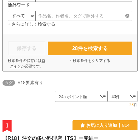
除外ワード
+ さらに詳しく検索する
保存する
28
件を検索する
検索条件の保存には
ロ
× 検索条件をクリアする
グイン
が必要です。
R18要素有り
タグ
28
件
1
お気に入り追加
814
【R18】注文の多い料理店【TS】ー完結ー