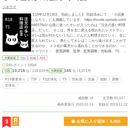
ジオラマ
【19年12月19日、完結しました】 完結済みにて、「小説家
になろう」にも掲載しています。 https://ncode.syosetu.com/
n8657fx/1/ 山道に迷ったオレが入ったのは『注文の多い料理
店』だった。 そこは、男を女に変える呪われたレストラン。
オレは気が付かないうちに、どんどん料理されていく。 女に
変えられていく。 果たしてオレはここから抜け出すことがで
きるのか。 メス化の毒牙から逃れることができるのか。 -----
キーワード： 密室調教、監禁、監禁調教、性転換、TS、Ｔ
Ｓ、倒錯、性感開発、洗脳、美少女、性描写あり、メス化、
大衆娯楽
完結
短編
R18
雌化、牝化、メスイキ、メス堕ち、女性ホルモン、媚薬、注
24h.ポイント
106pt
射、埋め込み、エッチ、エロ、あまあま、和姦、変態、可愛
10,218
166
位 / 228,635件
位 / 6,071件
小説
大衆娯楽
い受け、らぶえっち、無理やり、言葉攻め *宮沢賢治先生の代
表作『注文の多い料理店』のオマージュです。 *性転換（TS)
R18要素有り
TSF
TS女体化
TS
性転換
洗脳
強制
調教
の要素が含まれますので、苦手な方はご遠慮ください。
女体化
感想数 16
文字数 65,027
最終更新日 2020.01.14
登録日 2019.11.22
2
お気に入り追加
5,868