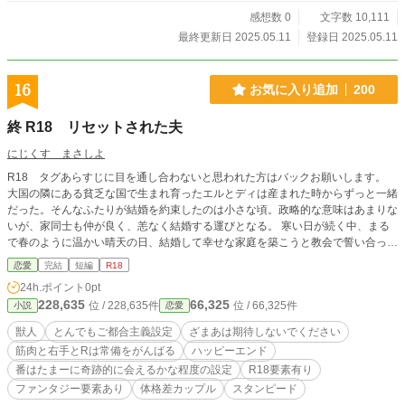
感想数 0
文字数 10,111
最終更新日 2025.05.11
登録日 2025.05.11
16
お気に入り追加
200
終 R18 リセットされた夫
にじくす まさしよ
R18 タグあらすじに目を通し合わないと思われた方はバックお願いします。
大国の隣にある貧乏な国で生まれ育ったエルとディは産まれた時からずっと一緒
だった。そんなふたりが結婚を約束したのは小さな頃。政略的な意味はあまりな
いが、家同士も仲が良く、恙なく結婚する運びとなる。 寒い日が続く中、まる
で春のように温かい晴天の日、結婚して幸せな家庭を築こうと教会で誓い合った
その時、小さな国を魔物の大群が襲う。 スタンピードに巻き込まれ、派遣され
恋愛
完結
短編
R18
た大国の騎士たちが到着した時にはあちこちが壊滅状態だった。各国の協力の
24h.ポイント
0pt
元、魔物は鎮圧されるが生き残った人々の中に、ディの姿は見つからない。生存
228,635
66,325
位 / 228,635件
位 / 66,325件
小説
恋愛
を信じて夫を一途に探すのだが── 他者視点あり R15範囲内でのバトル要素あ
り。魔物相手のバトルに伴うケガ、出血の表現が多少あり。武器や魔法などの使
獣人
とんでもご都合主義設定
ざまあは期待しないでください
用あり。 恋愛はR18。右手は頑張って捻り出したのであります。グッズは出て
筋肉と右手とRは常備をがんばる
ハッピーエンド
きません。 何番煎じかわからない記憶喪失もの。ヒロインが傷ついても前向き
番はたまーに奇跡的に会えるかな程度の設定
R18要素有り
に進むので、あまり暗くなりすぎないように進行。 ご都合な設定多数。なんで
も笑って許せる人向けですので合わない方はバックお願いします。
ファンタジー要素あり
体格差カップル
スタンピード