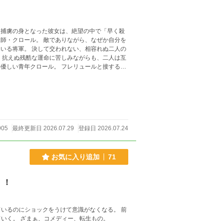
た捕虜の身となった彼女は、絶望の中で「早く殺
ていく。 その芽生えた想いは、やがて二人を縛
905
最終更新日 2026.07.29
登録日 2026.07.24
お気に入り追加
71
！！
いるのにショックをうけて意識がなくなる。 前
世の記憶を取り戻したアフターエラは今までの復讐をサクッとしていく。 ざまぁ、コメディー、転生もの。