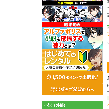
待っていた─
釈
小説（外部）