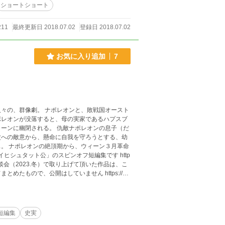
ショートショート
211
最終更新日 2018.07.02
登録日 2018.07.02
お気に入り追加
7
オンと、敗戦国オースト
ポレオンが没落すると、母の実家であるハプスブ
 仇敵ナポレオンの息子（だ
父への敵意から、懸命に自我を守ろうとする、幼
。 ナポレオンの絶頂期から、ウィーン３月革命
もので、公開はしていません https://sai
/sfa037/01/01.html ※断りのない画像は、全て、wikiからのパブリック・ドメイン作品です
短編集
史実