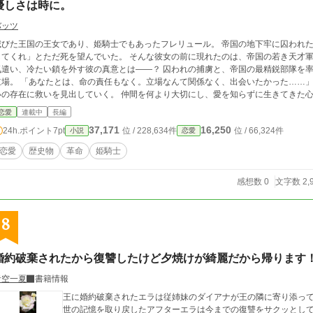
優しさは時に。
バッツ
滅びた王国の王女であり、姫騎士でもあったフレリュール。 帝国の地下牢に囚われ
れ」とただ死を望んでいた。 そんな彼女の前に現れたのは、帝国の若き天才軍師・クロール。 敵でありながら、なぜか自分を
い、冷たい鎖を外す彼の真意とは——？ 囚われの捕虜と、帝国の最精鋭部隊を率いる将軍。 決して交われない、相容れぬ二人の
もなく。立場なんて関係なく、出会いたかった……」 抗えぬ残酷な運命に苦しみながらも、二人は互
在に救いを見出していく。 仲間を何より大切にし、愛を知らずに生きてきた心優しい青年クロール。 フレリュールと接する中
で、彼は生まれて初めて「誰かを愛おしく想う感情」を知り、一人の男として成長し
恋愛
連載中
長編
酷な国家への『革命』へと繋がっていく——。 運命を呪い、それでも惹かれ合う二人の、切なくも揺るぎないローファンタジー
37,171
16,250
24h.ポイント
7pt
位 / 228,634件
位 / 66,324件
小説
恋愛
恋愛小説！
恋愛
歴史物
革命
姫騎士
感想数 0
文字数 2,
8
婚約破棄されたから復讐したけど夕焼けが綺麗だから帰ります
青空一夏
書籍情報
王に婚約破棄されたエラは従姉妹のダイアナが王の隣に寄り添って