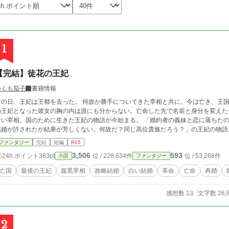
1
【完結】徒花の王妃
つくも茄子
書籍情報
その日、王妃は王都を去った。 何故か勝手についてきた宰相と共に。今は亡き、王
の王妃となった彼女の胸の内は誰にも分からない。亡命した先で名前と身分を変えた
宰相。国のために生きた王妃の物語が今始まる。 「婚約者の義妹と恋に落ちたので婚約破棄した処、「妃教育の修了」を条件に
結婚が許されたが結果が芳しくない。何故だ？同じ高位貴族だろう？」の王妃の物語
ファンタジー
完結
短編
R15
3,506
593
24h.ポイント
383pt
位 / 228,634件
位 / 53,268件
小説
ファンタジー
亡国
最後の王妃
腹黒宰相
政略結婚
白い結婚
革命
亡命
再婚
感想数 13
文字数 26,
2