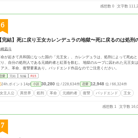
感想数 0
文字数 111,
6
【完結】死に戻り王女カレンデュラの地獄〜死に戻るのは処刑
海崎凪斗
革命が起きて共和国になった国の「元王女」、カレンデュラは、処刑によって死ぬと
戻り、自分の処刑人である元婚約者と紅茶を飲む。 地獄のループに囚われた元王女は、
リアス、革命、復讐要素あり。バッドエンド作品なのでご注意ください。
恋愛
完結
短編
R15
30,280
12,948
24h.ポイント
14pt
位 / 228,634件
位 / 66,324件
小説
恋愛
女主人公
異世界
処刑
革命
元婚約者
復讐
バッドエンド
王女
感想数 1
文字数 16,
7