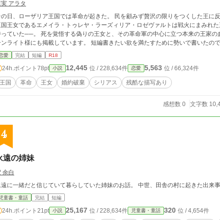
蓮実 アラタ
その日、ローザリア王国では革命が起きた。 民を顧みず贅沢の限りをつくした王に反旗を翻
王国王女であるエメイラ・トゥレヤ・ラーズィリア・ロゼヴァルトは戦火にまみれた
─。 死を覚悟する偽りの王女と、その革命軍の中心に立つ本来の王家の血筋をもつ『彼』の在りし日の面影の話。 ※ム
ーンライト様にも掲載しています。 短編書きたい欲を満たすため
恋愛
完結
短編
R18
12,445
5,563
24h.ポイント
78pt
位 / 228,634件
位 / 66,324件
小説
恋愛
王国
革命
王女
婚約破棄
シリアス
残酷な描写あり
感想数 0
文字数 10,
4
永遠の姉妹
 余白
永遠に一緒だと信じていて暮らしていた姉妹のお話。 中世、田舎の村に起きた出来
児童書・童話
完結
短編
25,167
320
24h.ポイント
21pt
位 / 228,634件
位 / 4,654件
小説
児童書・童話