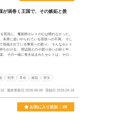
謀が渦巻く王国で、その嫉妬と羨
々を尻目に、魔術師セレトの心は晴れなかった。
、末席に追いやられている現状への不満。 そし
ている事実への怒り。 そんなセレト
競り合いが続く中、
謀。 その一端に巻き込まれたセレトは、その中
＝＝＝＝＝＝＝＝＝
の小説を公開しております。 ※最新話は、「小
族
戦争
革命
嫉妬
聖女
132
最終更新日 2026.08.06
登録日 2026.04.18
お気に入り追加
85