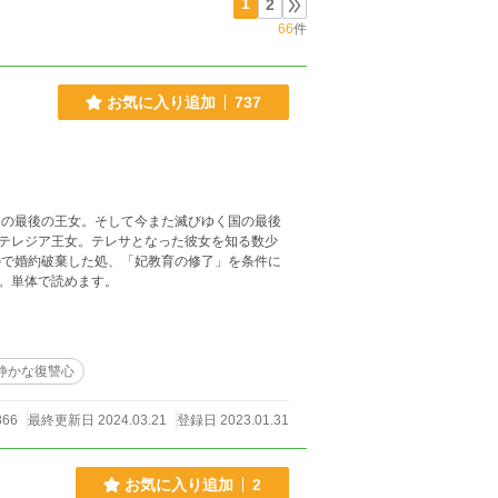
1
2
66
件
お気に入り追加
737
国の最後の王女。そして今また滅びゆく国の最後
テレジア王女。テレサとなった彼女を知る数少
。単体で読めます。
静かな復讐心
866
最終更新日 2024.03.21
登録日 2023.01.31
お気に入り追加
2