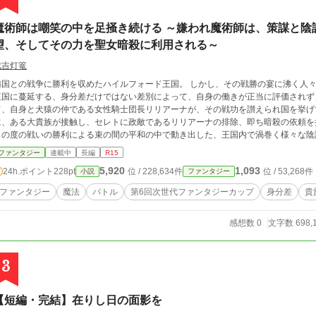
魔術師は嘲笑の中を足掻き続ける ～嫌われ魔術師は、策謀と陰
望、そしてその力を聖女暗殺に利用される～
成吉灯篭
隣国との戦争に勝利を収めたハイルフォード王国。 しかし、その戦勝の宴に沸く人
王国に蔓延する、身分差だけではない差別によって、自身の働きが正当に評価されず
て、自身と犬猿の仲である女性騎士団長リリアーナが、その戦功を讃えられ国を挙げて祝福され
、ある大貴族が接触し、セレトに政敵であるリリアーナの排除、即ち暗殺の依頼を持ちかける。 周辺国との小
この度の戦いの勝利による束の間の平和の中で動き出した、王国内で渦巻く様々な陰
生き残りの道を模索しながら、同時に自身の出世のため戦い続けることを決意するのであった。 ＝＝＝＝＝＝
ファンタジー
連載中
長編
R15
＝＝＝＝＝＝＝＝＝＝＝＝＝＝＝＝＝＝＝＝ 「小説家になろう」においても、同内容
5,920
1,093
24h.ポイント
228pt
位 / 228,634件
位 / 53,268件
小説
ファンタジー
説家になろう」にて公開中です。
ファンタジー
魔法
バトル
第6回次世代ファンタジーカップ
身分差
貴
感想数 0
文字数 698,
3
【短編・完結】在りし日の面影を