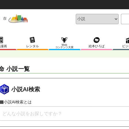
Web
稿漫画
レンタル
絵本ひろば
ビジ
コンテンツ大賞
命 小説一覧
小説AI検索
小説AI検索とは