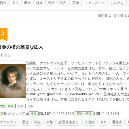
日常
中世
田舎
姉妹
戦争
戦乱
革命
ファンタジー
じんわり
感想数 1
文字数 3,
5
黄金の檻の高貴な囚人
せりもも
短編集。ナポレオンの息子、ライヒシュタット公フランツを囲む人々の、群像劇。 ナポレ
リアの皇女マリー・ルイーゼの間に生まれた、少年。彼は、父ナ
ルク宮廷に引き取られた。やがて、母とも引き離され、一人、ウィーンに幽閉される。
が彼は、オーストリア皇帝の孫だった）に戸惑う、周囲の人々。
いフランツ。しかしオーストリアには、敵ばかりではなかった……
までを描く。 ※カクヨムさんで完結している「ナポレオン２世 ライヒシュタット公」のスピンオフ短編集です http
s://kakuyomu.jp/works/1177354054885142129 ※星海社さんの座談会（2023.冬）で取り上げて頂いた作品は、こ
ちらではありません。本編に含まれるミステリのひとつを抽出してまとめた
-zen-sen.jp/works/extras
歴史・時代
完結
長編
25,167
208
24h.ポイント
21pt
位 / 228,634件
位 / 3,218件
小説
歴史・時代
ナポレオン
歴史
戦記
家族
恋愛要素あり
貴賤婚
革命
世界史