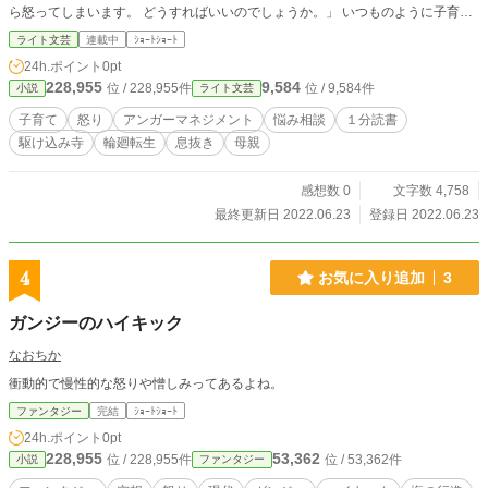
ら怒ってしまいます。 どうすればいいのでしょうか。」 いつものように子育て
中のお母さんが相談に来ています。 見た目はとても温厚そうな、とても人当た
ライト文芸
連載中
ｼｮｰﾄｼｮｰﾄ
りの良さそうな方に見えます。 今回のお話は怒りについて、でしょうか？
24h.ポイント
0pt
228,955
9,584
位 / 228,955件
位 / 9,584件
小説
ライト文芸
子育て
怒り
アンガーマネジメント
悩み相談
１分読書
駆け込み寺
輪廻転生
息抜き
母親
感想数 0
文字数 4,758
最終更新日 2022.06.23
登録日 2022.06.23
4
お気に入り追加
3
ガンジーのハイキック
なおちか
衝動的で慢性的な怒りや憎しみってあるよね。
ファンタジー
完結
ｼｮｰﾄｼｮｰﾄ
24h.ポイント
0pt
228,955
53,362
位 / 228,955件
位 / 53,362件
小説
ファンタジー