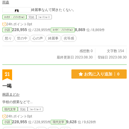
雨森
綺麗事なんて聞きたくない。
ｴｯｾｲ・ﾉﾝﾌｨｸｼｮﾝ
完結
ｼｮｰﾄｼｮｰﾄ
24h.ポイント
0pt
228,955
8,869
位 / 228,955件
位 / 8,869件
小説
ｴｯｾｲ・ﾉﾝﾌｨｸｼｮﾝ
怒り
世の中
心の声
綺麗事
劣等感
感想数 0
文字数 154
最終更新日 2023.08.30
登録日 2023.08.30
21
お気に入り追加
0
一喝
桐原まどか
学校の授業などで...
現代文学
完結
ｼｮｰﾄｼｮｰﾄ
24h.ポイント
0pt
228,955
9,628
位 / 228,955件
位 / 9,628件
小説
現代文学