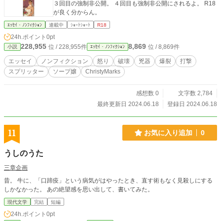
３回目の強制非公開。 ４回目も強制非公開にされるよ。 R18
が良く分からん。
ｴｯｾｲ・ﾉﾝﾌｨｸｼｮﾝ
連載中
ｼｮｰﾄｼｮｰﾄ
R18
24h.ポイント
0pt
228,955
8,869
位 / 228,955件
位 / 8,869件
小説
ｴｯｾｲ・ﾉﾝﾌｨｸｼｮﾝ
エッセイ
ノンフィクション
怒り
破壊
兇器
爆裂
打撃
スプリッター
ソープ嬢
ChristyMarks
感想数 0
文字数 2,784
最終更新日 2024.06.18
登録日 2024.06.18
11
お気に入り追加
0
うしのうた
三章企画
昔。 牛に、「口蹄疫」という病気がはやったとき、直す術もなく見殺しにする
しかなかった。 あの絶望感を思い出して、書いてみた。
現代文学
完結
短編
24h.ポイント
0pt