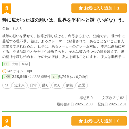
8
お気に入り追加
1
静に広がった彼の願いは、世界を平和へと誘（いざな）う。
久遠 れんり
彼等の願いを乗せて、彼等は踊り続ける。命尽きるまで。 短編です。 世の中に
蔓延する理不尽。 彼は、あるクレーマーに粘着されて、あることないこと個人
攻撃までされ始めた。 仕事は、あるメーカーのクレーム対応。 本来は商品に対
する、不良品対応とかを行う場所である。 それは彼の持つ心の器を超えて、彼
の精神を壊し始める。 そのため彼は、友人を頼ることにする。 友人は脳科学者
であり、脳と感情の研究を行っていた。 話を聞いて、今の世界がおかしな方向
SF
完結
短編
へと向かっていることを、彼も危惧していた。 生活の安定。 人間にとって、目
24h.ポイント
0pt
立つ脅威がいなくなり、それが対人のための抑止を無くさせている。 どうやっ
228,955
6,749
位 / 228,955件
位 / 6,749件
小説
SF
てでも生活ができる。 多少文句を言っても聞いてくれる。 俺は悪くない。 そん
な感情はドンドンとエスカレートをしていく。 それが、人類全体へと広がって
SF
近未来
日常
踊り
怒り
病気
恋愛
いる今の世界。 そして彼等は、何とかしようと、あるウィルスを開発をする。
この物語はSFと言うか、ファンタジーに近いかも。 書かれている内容は、現実
感想数 0
文字数 21,182
の団体や個人とは関係がありません。 また暴力、過度の飲酒、喫煙などを推奨
する物でもありません。
最終更新日 2025.12.03
登録日 2025.12.01
9
お気に入り追加
0