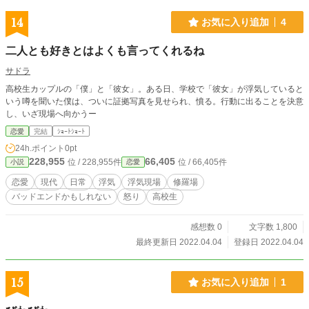
14
お気に入り追加
4
二人とも好きとはよくも言ってくれるね
サドラ
高校生カップルの「僕」と「彼女」。ある日、学校で「彼女」が浮気していると
いう噂を聞いた僕は、ついに証拠写真を見せられ、憤る。行動に出ることを決意
し、いざ現場へ向かうー
恋愛
完結
ｼｮｰﾄｼｮｰﾄ
24h.ポイント
0pt
228,955
66,405
位 / 228,955件
位 / 66,405件
小説
恋愛
恋愛
現代
日常
浮気
浮気現場
修羅場
バッドエンドかもしれない
怒り
高校生
感想数 0
文字数 1,800
最終更新日 2022.04.04
登録日 2022.04.04
15
お気に入り追加
1