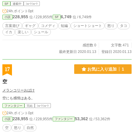
SF
連載中
ｼｮｰﾄｼｮｰﾄ
24h.ポイント
0pt
228,955
6,749
位 / 228,955件
位 / 6,749件
小説
SF
言葉遊び
ギャグ
コメディ
短編
ショートショート
怒り
タコ
イカ
楽しい
シュール
感想数 0
文字数 471
最終更新日 2020.01.13
登録日 2020.01.13
17
お気に入り追加
1
空
メランコリーおばけ
空にも感情はある。
ファンタジー
完結
ｼｮｰﾄｼｮｰﾄ
24h.ポイント
0pt
228,955
53,362
位 / 228,955件
位 / 53,362件
小説
ファンタジー
空
怒り
自然