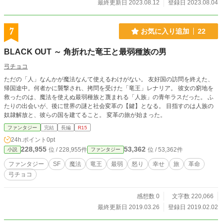
最終更新日 2023.08.12
登録日 2023.08.04
7
お気に入り追加
22
BLACK OUT ～ 角折れた竜王と最弱種族の男
弓チョコ
ただの「人」なんかが魔法なんて使えるわけがない。 友好国の訪問を終えた、
帰国途中。何者かに襲撃され、拷問を受けた「竜王」レナリア。 彼女の窮地を
救ったのは、魔法を使えぬ最弱種族と蔑まれる「人族」の青年ラスだった。 ふ
たりの出会いが、後に世界の謎と社会変革の【鍵】となる。 目指すのは人族の
奴隷解放と、彼らの国を建てること。 変革の旅が始まった。
ファンタジー
完結
長編
R15
24h.ポイント
0pt
228,955
53,362
位 / 228,955件
位 / 53,362件
小説
ファンタジー
ファンタジー
SF
魔法
竜王
最弱
怒り
幸せ
旅
革命
弓チョコ
感想数 0
文字数 220,066
最終更新日 2019.03.26
登録日 2019.02.02