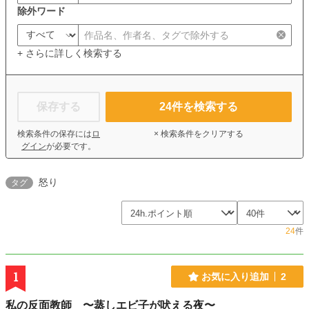
除外ワード
+ さらに詳しく検索する
保存する
24
件を検索する
検索条件の保存には
ロ
× 検索条件をクリアする
グイン
が必要です。
怒り
タグ
24
件
1
お気に入り追加
2
私の反面教師 〜蒸しエビ子が吠える夜〜