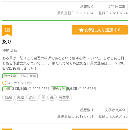
感想数 0
文字数 335
最終更新日 2020.07.24
登録日 2020.07.24
18
お気に入り追加
0
怒り
神尾 点睛
ある男は、怒りこそ諸悪の根源であるという信条を持っていた。しかしある日、
とある矛盾に気がついて……。 果たして怒りを認めない男の運命は……？ 201
9/7/31 改稿しました！
現代文学
完結
短編
24h.ポイント
0pt
228,955
9,628
位 / 228,955件
位 / 9,628件
小説
現代文学
短編
完結
怒り
罪
死
純文学
感想数 1
文字数 9,423
最終更新日 2019.07.31
登録日 2019.04.20