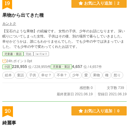
19
お気に入り追加
2
果物から出てきた種
カントク
【宝石のような果物】の続編です。 女性の子供、少年のお話になります。 深い
眠りについてしまった女性。 子供はその後、別の場所で暮らしていきました。
幸せかどうかは、誰にもわかりませんでした。 でも少年の中では決まっていま
した。 でも少年の中で変わってくれたお話です。
児童書・童話
完結
ｼｮｰﾄｼｮｰﾄ
24h.ポイント
0pt
228,955
4,657
位 / 228,955件
位 / 4,657件
小説
児童書・童話
絵本
童話
子供
幸せ？
不幸？
少年
愛
果物
種
怒り
感想数 0
文字数 739
最終更新日 2021.06.19
登録日 2021.06.19
20
お気に入り追加
0
綺麗事