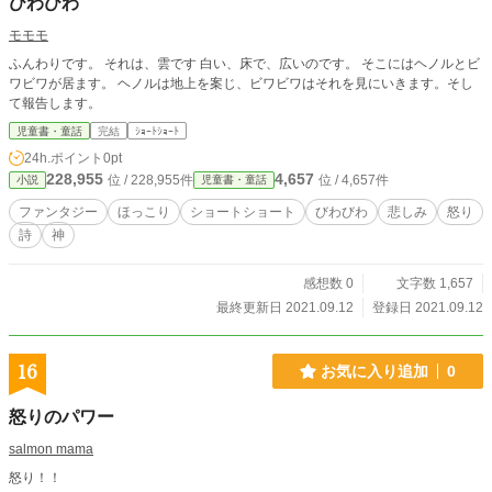
びわびわ
モモモ
ふんわりです。 それは、雲です 白い、床で、広いのです。 そこにはヘノルとビ
ワビワが居ます。 ヘノルは地上を案じ、ビワビワはそれを見にいきます。そし
て報告します。
児童書・童話
完結
ｼｮｰﾄｼｮｰﾄ
24h.ポイント
0pt
228,955
4,657
位 / 228,955件
位 / 4,657件
小説
児童書・童話
ファンタジー
ほっこり
ショートショート
びわびわ
悲しみ
怒り
詩
神
感想数 0
文字数 1,657
最終更新日 2021.09.12
登録日 2021.09.12
16
お気に入り追加
0
怒りのパワー
salmon mama
怒り！！