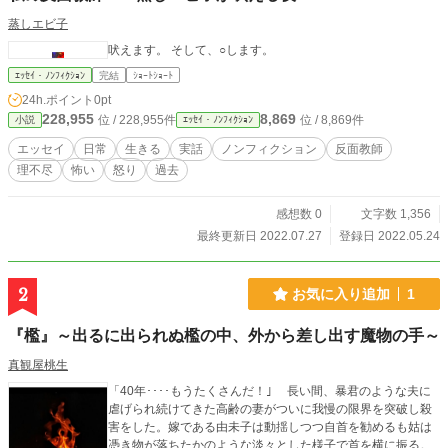
蒸しエビ子
吠えます。 そして、○します。
ｴｯｾｲ・ﾉﾝﾌｨｸｼｮﾝ
完結
ｼｮｰﾄｼｮｰﾄ
24h.ポイント
0pt
228,955
8,869
位 / 228,955件
位 / 8,869件
小説
ｴｯｾｲ・ﾉﾝﾌｨｸｼｮﾝ
エッセイ
日常
生きる
実話
ノンフィクション
反面教師
理不尽
怖い
怒り
過去
感想数 0
文字数 1,356
最終更新日 2022.07.27
登録日 2022.05.24
2
お気に入り追加
1
『檻』～出るに出られぬ檻の中、外から差し出す魔物の手～
真観屋桃生
「40年････もうたくさんだ！｣ 長い間、暴君のような夫に
虐げられ続けてきた高齢の妻がついに我慢の限界を突破し殺
害をした。嫁である由未子は動揺しつつ自首を勧めるも姑は
憑き物が落ちたかのような淡々とした様子で首を横に振る。