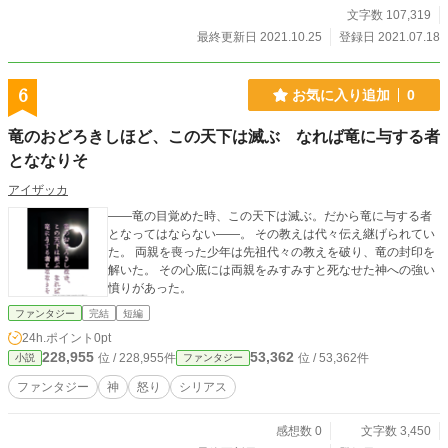
文字数 107,319
最終更新日 2021.10.25
登録日 2021.07.18
6
お気に入り追加
0
竜のおどろきしほど、この天下は滅ぶ なれば竜に与する者
とななりそ
アイザッカ
――竜の目覚めた時、この天下は滅ぶ。だから竜に与する者
となってはならない――。 その教えは代々伝え継げられてい
た。 両親を喪った少年は先祖代々の教えを破り、竜の封印を
解いた。 その心底には両親をみすみすと死なせた神への強い
憤りがあった。
ファンタジー
完結
短編
24h.ポイント
0pt
228,955
53,362
位 / 228,955件
位 / 53,362件
小説
ファンタジー
ファンタジー
神
怒り
シリアス
感想数 0
文字数 3,450