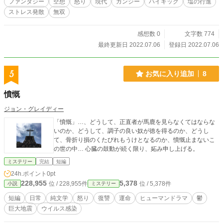
ファンタジー
空想
怒り
現代
ガンジー
ハイキック
塩の行進
ストレス発散
無双
感想数 0
文字数 774
最終更新日 2022.07.06
登録日 2022.07.06
5
お気に入り追加
8
憤慨
ジョン・グレイディー
「憤慨」…、どうして、正直者が馬鹿を見らなくてはならな
いのか、どうして、調子の良い奴が徳を得るのか、どうし
て、骨折り損のくたびれもうけとなるのか、憤慨止まないこ
の世の中… 心臓の鼓動が続く限り、妬み申し上げる。
ミステリー
完結
短編
24h.ポイント
0pt
228,955
5,378
位 / 228,955件
位 / 5,378件
小説
ミステリー
短編
日常
純文学
怒り
復讐
運命
ヒューマンドラマ
鬱
巨大地震
ウイルス感染