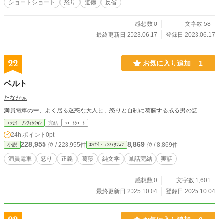
ショートショート
怒り
道徳
反省
感想数 0
文字数 58
最終更新日 2023.06.17
登録日 2023.06.17
22
お気に入り追加
1
ベルト
たなかぁ
満員電車の中、よく居る迷惑な大人と、怒りと自制に葛藤する或る男の話
ｴｯｾｲ・ﾉﾝﾌｨｸｼｮﾝ
完結
ｼｮｰﾄｼｮｰﾄ
24h.ポイント
0pt
228,955
8,869
位 / 228,955件
位 / 8,869件
小説
ｴｯｾｲ・ﾉﾝﾌｨｸｼｮﾝ
満員電車
怒り
正義
葛藤
純文学
単話完結
実話
感想数 0
文字数 1,601
最終更新日 2025.10.04
登録日 2025.10.04