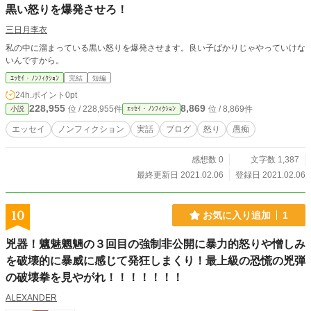
黒い怒りを爆発させろ！
三日月李衣
私の中に溜まっている黒い怒りを爆発させます。良い子ばかりじゃやっていけな
いんですから。
ｴｯｾｲ・ﾉﾝﾌｨｸｼｮﾝ
完結
短編
24h.ポイント
0pt
228,955
8,869
位 / 228,955件
位 / 8,869件
小説
ｴｯｾｲ・ﾉﾝﾌｨｸｼｮﾝ
エッセイ
ノンフィクション
実話
ブログ
怒り
愚痴
感想数 0
文字数 1,387
最終更新日 2021.02.06
登録日 2021.02.06
10
お気に入り追加
1
兇器！魑魅魍魎の３回目の強制非公開に暴力的怒りや憎しみ
を破壊的に暴威に感じて発狂しまくり！最上級の恐慌の兇弾
の破壊拳を見やがれ！！！！！！！
ALEXANDER