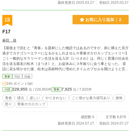
最終更新日 2025.03.27
登録日 2025.03.27
13
お気に入り追加
2
F17
麻田 雄
【最後まで読むと『青春』を題材にした物語ではあるのですが、斜に構えた見方
過ぎてカテゴリーエラーになるかもしれません※青春ボカロカップエントリー】
ごく一般的なサラリーマン生活を送る入沢《いりさわ》は、同じく普通の社会生
活を送る親友の松木《まつき》と、お盆休みに３年振りに会う事となった。 昔
話に花を咲かせた後、松木は高校時代に埋めたタイムカプセルを開けようと言い
出す。 そこにはかつて共にバンド活動を行っていた親友達のメッセージも入っ
青春
完結
短編
ている。 一人は音信不通。 一人は他界……。 15年という歳月を経て、当時の自
24h.ポイント
0pt
分や親友達と束の間の邂逅を果たす。
228,955
7,925
位 / 228,955件
位 / 7,925件
小説
青春
青春
懐古
虚しい
やりきれない
ごく僅かな暴力描写あり
後悔
怒り
青春ボカロカップ
感想数 0
文字数 8,878
最終更新日 2024.07.27
登録日 2024.07.27