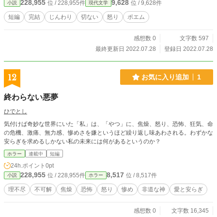
228,955
9,628
位 / 228,955件
位 / 9,628件
小説
現代文学
短編
完結
じんわり
切ない
怒り
ポエム
感想数 0
文字数 597
最終更新日 2022.07.28
登録日 2022.07.28
12
お気に入り追加
1
終わらない悪夢
ひでとし
気付けば奇妙な世界にいた「私」は、「やつ」に、焦燥、怒り、恐怖、狂気、命
の危機、激痛、無力感、惨めさを嫌というほど繰り返し味あわされる。わずかな
安らぎを求めるしかない私の未来には何があるというのか？
ホラー
連載中
短編
24h.ポイント
0pt
228,955
8,517
位 / 228,955件
位 / 8,517件
小説
ホラー
理不尽
不可解
焦燥
恐怖
怒り
惨め
非道な神
愛と安らぎ
感想数 0
文字数 16,345