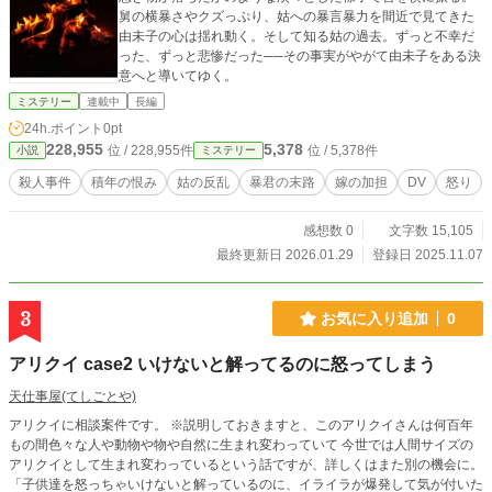
舅の横暴さやクズっぷり、姑への暴言暴力を間近で見てきた
由未子の心は揺れ動く。そして知る姑の過去。ずっと不幸だ
った、ずっと悲惨だった──その事実がやがて由未子をある決
意へと導いてゆく。
ミステリー
連載中
長編
24h.ポイント
0pt
228,955
5,378
位 / 228,955件
位 / 5,378件
小説
ミステリー
殺人事件
積年の恨み
姑の反乱
暴君の末路
嫁の加担
DV
怒り
感想数 0
文字数 15,105
最終更新日 2026.01.29
登録日 2025.11.07
3
お気に入り追加
0
アリクイ case2 いけないと解ってるのに怒ってしまう
天仕事屋(てしごとや)
アリクイに相談案件です。 ※説明しておきますと、このアリクイさんは何百年
もの間色々な人や動物や物や自然に生まれ変わっていて 今世では人間サイズの
アリクイとして生まれ変わっているという話ですが、詳しくはまた別の機会に。
「子供達を怒っちゃいけないと解っているのに、イライラが爆発して気が付いた