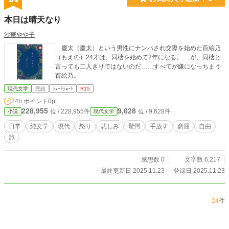
本日は晴天なり
沙華やや子
慶太（慶太）という男性にナンパされ交際を始めた百絵乃
（もえの）24才は、同棲を始めて2年になる。 が、同棲と
言っても二人きりではないのだ……すべてが嫌になっちまう
百絵乃。
現代文学
完結
ｼｮｰﾄｼｮｰﾄ
R15
24h.ポイント
0pt
228,955
9,628
位 / 228,955件
位 / 9,628件
小説
現代文学
日常
純文学
現代
怒り
悲しみ
驚愕
手放す
窮屈
自由
旅
感想数 0
文字数 6,217
最終更新日 2025.11.23
登録日 2025.11.23
24
件