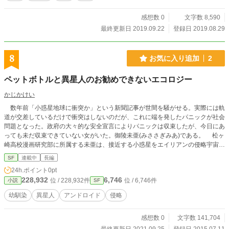
感想数 0
文字数 8,590
最終更新日 2019.09.22
登録日 2019.08.29
8
お気に入り追加
2
ペットボトルと異星人のお勧めできないエコロジー
かじかけい
数年前「小惑星地球に衝突か」という新聞記事が世間を騒がせる。実際には軌
道が交差しているだけで衝突はしないのだが、これに端を発したパニックが社会
問題となった。政府の大々的な安全宣言によりパニックは収束したが、今日にあ
っても未だ収束できていない女がいた。御陵未亜(みささぎみあ)である。 松ヶ
崎高校漫画研究部に所属する未亜は、接近する小惑星をエイリアンの侵略宇宙船
だと主張し、これを迎え撃つため漫研を拠点に「地球防衛軍」の設立活動をして
SF
連載中
長編
いた。未亜の幼なじみで同じ漫研に所属する主人公の「俺」は、この妄想による
24h.ポイント
0pt
異常行動を半年前の彼女の入院に原因があるものと考え悩んでいた。
228,932
6,746
位 / 228,932件
位 / 6,746件
小説
SF
幼馴染
異星人
アンドロイド
侵略
感想数 0
文字数 141,704