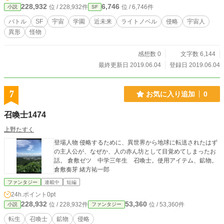
228,932
6,746
位 / 228,932件
位 / 6,746件
小説
SF
バトル
SF
宇宙
学園
近未来
ライトノベル
侵略
宇宙人
異形
怪物
感想数 0
文字数 6,144
最終更新日 2019.06.04
登録日 2019.06.04
7
お気に入り追加
0
召喚士1474
上野たすく
登場人物 侵略するために、異世界から地球に転送されたはず
の主人公が、なぜか、人の赤ん坊として目覚めてしまったお
話。 倉敷ゼツ 中学三年生 召喚士。使用アイテム、鉱物。
倉敷奏芽 緒方祐一郎
ファンタジー
連載中
短編
24h.ポイント
0pt
228,932
53,360
位 / 228,932件
位 / 53,360件
小説
ファンタジー
転生
召喚士
鉱物
侵略