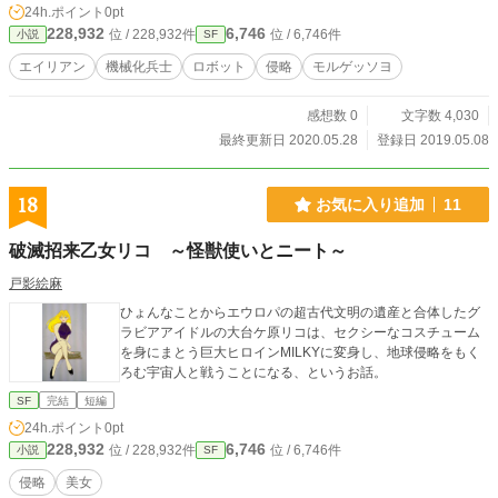
24h.ポイント
0pt
228,932
6,746
位 / 228,932件
位 / 6,746件
小説
SF
エイリアン
機械化兵士
ロボット
侵略
モルゲッソヨ
感想数 0
文字数 4,030
最終更新日 2020.05.28
登録日 2019.05.08
18
お気に入り追加
11
破滅招来乙女リコ ～怪獣使いとニート～
戸影絵麻
ひょんなことからエウロパの超古代文明の遺産と合体したグ
ラビアアイドルの大台ケ原リコは、セクシーなコスチューム
を身にまとう巨大ヒロインMILKYに変身し、地球侵略をもく
ろむ宇宙人と戦うことになる、というお話。
SF
完結
短編
24h.ポイント
0pt
228,932
6,746
位 / 228,932件
位 / 6,746件
小説
SF
侵略
美女