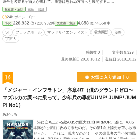
連合を名乗る宇宙人が現れて、事態は思わぬ方向へと展開する……
児童書・童話
完結
短編
24h.ポイント
0pt
228,932
4,658
位 / 228,932件
位 / 4,658件
小説
児童書・童話
SF
ブラックホール
マッドサイエンティスト
環境問題
侵略
宇宙人
感想数 0
文字数 9,329
最終更新日 2018.10.12
登録日 2018.10.12
15
お気に入り追加
0
「メジャー・インフラトン」序章4/7（僕のグランドゼロ〜
マズルカの調べに乗って。少年兵の季節JUMP! JUMP! JUM
P! No1）
あおっち
港に立ち上がる敵AXISの巨大ロボHARMOR。遂に、AXIS
本隊が北海道に攻めて来たのだ。その第1次上陸先が苫小牧市
だった。 これは、現実なのだ！ その発見者の苫小牧市民