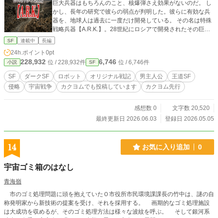
巨大兵器はもちろんのこと、核爆弾さえ効果がないのだ。 し
かし、長年の研究で彼らの弱点が判明した。彼らに有効な兵
器を、地球人は過去に一度だけ開発している。 その名は特殊
戦略兵器【A.R.K.】。28世紀にロシアで開発されたその巨大
兵器は、かつて"真・使用禁止兵器"と異名が付いたほど恐ろし
SF
連載中
長編
い。威力は文句なしに最強。だが、それの操縦者は、何にも
24h.ポイント
0pt
代えがたい"代償"を払わねばならないのだ。
228,932
6,746
位 / 228,932件
位 / 6,746件
小説
SF
SF
ダークSF
ロボット
オリジナル戦記
男主人公
王道SF
侵略
宇宙戦争
カクヨムでも投稿しています
カクヨム先行
感想数 0
文字数 20,520
最終更新日 2026.06.03
登録日 2026.05.05
14
お気に入り追加
0
宇宙ゴミ箱のはなし
青海嶺
市のゴミ処理問題に頭を抱えていたＯ市役所市民環境課課長の竹中は、謎の自
称発明家から新技術の提案を受け、それを採用する。 画期的なゴミ処理施設
は大成功を収めるが、そのゴミ処理方法は様々な波紋を呼ぶ。 そして銀河系