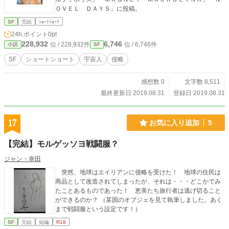
ＯＶＥＬ ＤＡＹＳ」に投稿。
SF
完結
ｼｮｰﾄｼｮｰﾄ
24h.ポイント
0pt
228,932
6,746
位 / 228,932件
位 / 6,746件
小説
SF
SF
ショートショート
宇宙人
侵略
感想数 0
文字数 8,511
最終更新日 2019.08.31
登録日 2019.08.31
17
お気に入り追加
5
【完結】モルゲッソヨ戦闘服？
ジャン・幸田
突然、地球はエイリアンに侵略を受けた！ 地球の住民は
商品として改造されてしまったが、それは・・・どこかでみ
たことあるものであった！ 恵美たち旅行者は逃げ切ること
ができるのか？ （某国のオブジェを見て執筆しました。あく
まで戦闘服という設定です！）
SF
完結
短編
R18