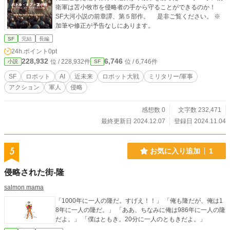
衛軍は苫小牧市を侵略者の手から守ることができるのか！
SF大河小説の前章譚、第５部作。 是非ご覧ください。 ※
加筆や修正が予告なしにあります。
SF
完結
長編
24h.ポイント
0pt
228,932
6,746
位 / 228,932件
位 / 6,746件
小説
SF
SF
ロボット
AI
近未来
ロボット大戦
ミリタリー/軍事
アクション
軍人
侵略
感想数 0
文字数 232,471
最終更新日 2024.12.07
登録日 2024.11.04
5
お気に入り追加
1
侵略された街-隆
salmon mama
「1000年に一人の隆だ。すげえ！！」 「俺も隆だが、俺は1
8年に一人の隆だ。」 「ああ、ちなみに俺は986年に一人の隆
だよ。」 「僕はともき。20分に一人のともきだよ。」