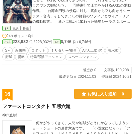
たちは、戦渦から脱出できるのか。 それを助ける千歳シー
ラスワンの御舩たち。 同時進行で圧力をかけるAXISの陽動
作戦。 台湾金門県の侵略に対し、真向から立ち向かうシー
ラス・台湾、そしてきよしの師範のゾフィアとヴィクトリア
の機動艦隊。 新たに戦いに加わった衛星シーラス２ボーチ
ャン。 目の離せない戦略・戦術ストーリーなのだ。 昨
SF
完結
長編
年、椎葉きよしと共に戦かった女子高生グループ「エイモス
24h.ポイント
0pt
５」からも目が離せない。 そして、遂に最強の敵「エキド
228,932
6,746
位 / 228,932件
位 / 6,746件
小説
SF
ナ」が目を覚ましたのだ……。 SF大河小説の前章譚、第4
部作。 是非ご覧ください。 ※加筆や修正が予告なしにあり
SF
近未来
ロボット
ミリタリー/軍事
AI(人工知能)
潜水艦
ます。
衛星
侵略
特殊部隊アクション
スペースシャトル
感想数 0
文字数 199,298
最終更新日 2024.11.03
登録日 2024.10.21
16
お気に入り追加
0
ファーストコンタクト 五感六題
神代直樹
何かがやってきて、人間や地球がどうにかなってしまうシ
ョートショートの連作六編です。 「小説家になろう」「ア
ルファポリス」「ＭＡＧＮＥＴ ＭＡＣＲＯＬＩＮＫ」「Ｎ