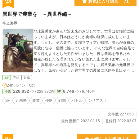
23
お気に入り追加
71
異世界で農業を －異世界編－
半道海豚
地球温暖化が進んだ近未来のお話しです。世界は食糧難に陥
っていますが、日本はどうにか食糧の確保に成功していま
す。しかし、その裏で、食糧マフィアが暗躍。誰もが食費の
高騰に悩み、危機に陥っています。 そんな世界で自給自足で
乗り越えようとした男性がいました。彼は農地を作るため、
祖先が残した管理されていない荒れた山に戻ります。そし
て、異世界への通路を発見するのです。異常気象の元世界で
はなく、気候が安定した異世界での農業に活路を見出そうと
しますが、異世界は理不尽な封建制社会でした。
SF
完結
短編
24h.ポイント
0pt
228,932
6,746
位 / 228,932件
位 / 6,746件
小説
SF
SF
近未来
農業
侵略
戦闘
バトル
シリアス
文字数 227,660
最終更新日 2022.08.15
登録日 2022.03.07
お気に入り追加
5