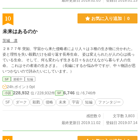
最終更新日 2018.02.05
登録日 2018.01.13
10
お気に入り追加
0
未来はあるのか
茨城 凛
２８７７年 突如、宇宙から来た侵略者により人々は３種の生き物に分かれた。
姿と理性を失い殺戮だけを繰り返す長寿生命。 姿は変えられたが人の心は残っ
ている生命。 そして、何も変わらず生きる日々をおびえながら暮らす人の生
命。 これはその者達の生きざま。 （長編にするか悩み中ですが、中々物語が思
いつかないので詩みたいにしています。）
SF
連載中
短編
24h.ポイント
0pt
228,932
6,746
位 / 228,932件
位 / 6,746件
小説
SF
SF
ダーク
殺戮
侵略
未来
宇宙
短編
ファンタジー
感想数 0
文字数 3,803
最終更新日 2019.11.02
登録日 2019.07.14