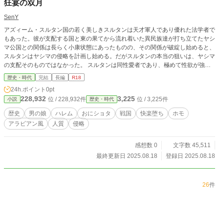
狂宴の双月
SenY
アズィーム・スルタン国の若く美しきスルタンは天才軍人であり優れた法学者で
もあった。彼が支配する国と東の果てから流れ着いた異民族達が打ち立てたヤシ
マ公国との関係は長らく小康状態にあったものの、その関係が破綻し始めると、
スルタンはヤシマの侵略を計画し始める。だがスルタンの本当の狙いは、ヤシマ
の支配そのものではなかった。 スルタンは同性愛者であり、極めて性欲が強
い、重度のショタコン。彼の本当の狙いは、ヤシマの領主の息子である、双子の
歴史・時代
完結
長編
R18
美少年だったのだ。
24h.ポイント
0pt
228,932
3,225
位 / 228,932件
位 / 3,225件
小説
歴史・時代
歴史
男の娘
ハレム
おにショタ
戦国
快楽堕ち
ホモ
アラビアン風
人質
侵略
感想数 0
文字数 45,511
最終更新日 2025.08.18
登録日 2025.08.18
26
件