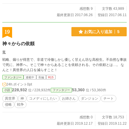
感想数 9
文字数 43,989
最終更新日 2017.06.26
登録日 2017.06.11
19
お気に入り追加
5
神々からの依頼
竜
戦略、煽りが得意で、非道で冷徹しかし優しく甘えん坊な高校生。不自然な事故
で死に、神界へ。そこで神々からあることを依頼される。その依頼とは…。 な
んと！異世界の人口を減らすこと！
ファンタジー
連載中
長編
R15
24h.ポイント
0pt
228,932
53,360
位 / 228,932件
位 / 53,360件
小説
ファンタジー
異世界
神
コメディにしたい
お姉さん
ダンジョン
チート
侵略
戦争
感想数 0
文字数 18,753
最終更新日 2019.12.17
登録日 2019.11.22