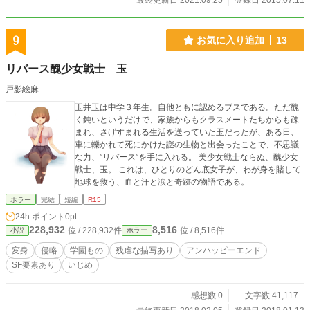
最終更新日 2021.09.25
登録日 2015.07.11
9
お気に入り追加
13
リバース醜少女戦士 玉
戸影絵麻
玉井玉は中学３年生。自他ともに認めるブスである。ただ醜
く鈍いというだけで、家族からもクラスメートたちからも疎
まれ、さげすまれる生活を送っていた玉だったが、ある日、
車に轢かれて死にかけた謎の生物と出会ったことで、不思議
な力、”リバース”を手に入れる。 美少女戦士ならぬ、醜少女
戦士、玉。 これは、ひとりのどん底女子が、わが身を賭して
地球を救う、血と汗と涙と奇跡の物語である。
ホラー
完結
短編
R15
24h.ポイント
0pt
228,932
8,516
位 / 228,932件
位 / 8,516件
小説
ホラー
変身
侵略
学園もの
残虐な描写あり
アンハッピーエンド
SF要素あり
いじめ
感想数 0
文字数 41,117