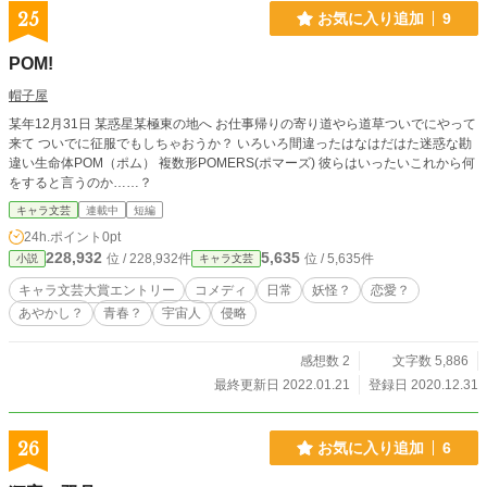
25
お気に入り追加
9
POM!
帽子屋
某年12月31日 某惑星某極東の地へ お仕事帰りの寄り道やら道草ついでにやって
来て ついでに征服でもしちゃおうか？ いろいろ間違ったはなはだはた迷惑な勘
違い生命体POM（ポム） 複数形POMERS(ポマーズ) 彼らはいったいこれから何
をすると言うのか……？
キャラ文芸
連載中
短編
24h.ポイント
0pt
228,932
5,635
位 / 228,932件
位 / 5,635件
小説
キャラ文芸
キャラ文芸大賞エントリー
コメディ
日常
妖怪？
恋愛？
あやかし？
青春？
宇宙人
侵略
感想数 2
文字数 5,886
最終更新日 2022.01.21
登録日 2020.12.31
26
お気に入り追加
6