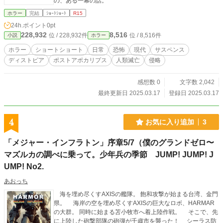
の、ある一幕の話。
ホラー
完結
ｼｮｰﾄｼｮｰﾄ
R15
24h.ポイント
0pt
228,932
8,516
位 / 228,932件
位 / 8,516件
小説
ホラー
ホラー
ショートショート
日常
恐怖
現代
サスペンス
ディストピア
ポストアポカリプス
人類滅亡
侵略
感想数 0
文字数 2,042
最終更新日 2025.03.17
登録日 2025.03.17
4
お気に入り追加
3
「メジャー・インフラトン」序章5/7（僕のグランドゼロ〜
マズルカの調べに乗って。少年兵の季節 JUMP! JUMP! J
UMP! No2.
あおっち
海を埋め尽くすAXISの艦隊。 飽和攻撃が始まる台湾、金門
県。 海岸の空を埋め尽くすAXISの巨大なロボ、HARMAR
の大群。 同時に始まる苫小牧市へ着上陸作戦。 そこで、先
に上陸した砲撃部隊の砲弾が千歳市を襲った！ シーラス防