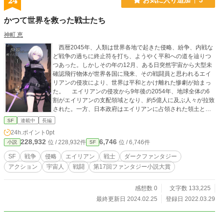
24
かつて世界を救った戦士たち
神町 恵
西暦2045年、人類は世界各地で起きた侵略、紛争、内戦な
ど戦争の過ちに終止符を打ち、ようやく平和への道を辿りつ
つあった。しかしその年の12月、ある日突然宇宙から大型未
確認飛行物体が世界各国に飛来、その戦闘員と思われるエイ
リアンの侵攻により、世界は平和とかけ離れた惨劇が始まっ
た。 エイリアンの侵攻から9年後の2054年、地球全体の6
割がエイリアンの支配領域となり、約5億人に及ぶ人々が拉致
された。一方、日本政府はエイリアンに占領された領土と人
質を奪還するため、日本全国から強大な戦力なる人類のみの
SF
連載中
長編
少数精鋭部隊の新設を開始した。 指定暴力団周山組殺害事
24h.ポイント
0pt
件を起こした真白優助は、防衛省職員を名乗る片山双悟から
228,932
6,746
位 / 228,932件
位 / 6,746件
小説
SF
新設部隊の一員になることを提案される。真白は悩んだ末、
ついに新設部隊の一員になることを決断する。その後、真白
SF
戦争
侵略
エイリアン
戦士
ダークファンタジー
を含む選ばれた7人が結集し、人類存亡を賭けたエイリアンと
アクション
宇宙人
戦闘
第17回ファンタジー小説大賞
の戦争がここに幕を開けた。
感想数 0
文字数 133,225
最終更新日 2024.02.25
登録日 2022.03.29