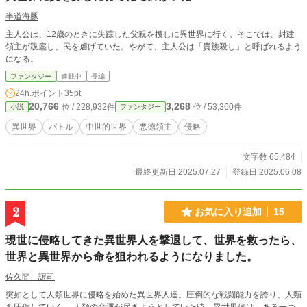
半道海豚
主人公は、12歳のときに失踪した父親を捜しに異世界に行く。そこでは、封建
領主が跋扈し、民を虐げていた。やがて、主人公は「貴族殺し」と呼ばれるよう
になる。
ファンタジー
連載中
長編
24h.ポイント
35pt
20,766
3,268
位 / 228,932件
位 / 53,360件
小説
ファンタジー
異世界
バトル
中世的世界
悪徳領主
侵略
文字数 65,484
最終更新日 2025.07.27
登録日 2025.06.08
2
お気に入り追加
15
現世に侵略してきた異世界人を撃退して、世界を救ったら、
世界と異世界から命を狙われるようになりました。
佐久間 譲司
突如として人類世界に侵略を始めた異世界人達。圧倒的な戦闘能力を誇り、人類