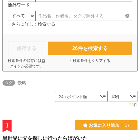
除外ワード
+ さらに詳しく検索する
保存する
26
件を検索する
検索条件の保存には
ロ
× 検索条件をクリアする
グイン
が必要です。
侵略
タグ
26
件
1
お気に入り追加
17
異世界に父を探しに行ったら姉がいた