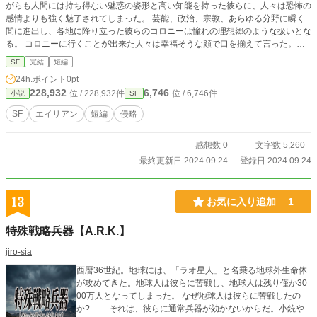
がらも人間には持ち得ない魅惑の姿形と高い知能を持った彼らに、人々は恐怖の
感情よりも強く魅了されてしまった。 芸能、政治、宗教、あらゆる分野に瞬く
間に進出し、各地に降り立った彼らのコロニーは憧れの理想郷のような扱いとな
る。 コロニーに行くことが出来た人々は幸福そうな顔で口を揃えて言った。
「あの楽園に行けたことで私は生まれ変わった」と。 そうして、人は慣れてい
SF
完結
短編
く、慣らされていく。ほんの僅かな違和感に気付く人間は少ない。 そうして、
24h.ポイント
0pt
その時思うのだ。気付いた時にはもう、遅いのだと。
228,932
6,746
位 / 228,932件
位 / 6,746件
小説
SF
SF
エイリアン
短編
侵略
感想数 0
文字数 5,260
最終更新日 2024.09.24
登録日 2024.09.24
13
お気に入り追加
1
特殊戦略兵器【A.R.K.】
jiro-sia
西暦36世紀。地球には、「ラオ星人」と名乗る地球外生命体
が攻めてきた。地球人は彼らに苦戦し、地球人は残り僅か30
00万人となってしまった。 なぜ地球人は彼らに苦戦したの
か? ——それは、彼らに通常兵器が効かないからだ。小銃や