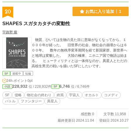
20
お気に入り追加
1
SHAPES スガタカタチの変動性
宇路野 朧
物質、ひいては生物の見た目に意味がなくなってから、１
０００年が経った。 旧世界の社会、物社会の崩壊からは６
００年。 数年の無秩序変革期間を経て新国家群、新世界へ
と地球は変貌した。 大陸の極東、ニホニア国で物語は始ま
る。 ヒューティリティとは一体何なのか。異星人とただの
高校生男児の戦いを描いたSFにしたいです。
SF
連載中
短編
24h.ポイント
0pt
228,932
6,746
位 / 228,932件
位 / 6,746件
小説
SF
SF
侵略
物社会の終わり
終焉
宇宙人
オカルト
コメディ
バトル
ファンタジー
異星人
感想数 0
文字数 11,958
最終更新日 2024.11.04
登録日 2024.10.27