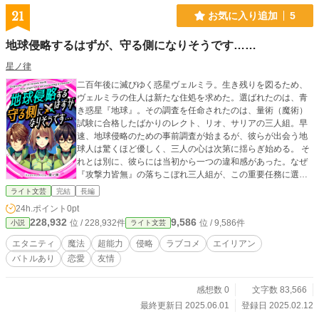
21
お気に入り追加
5
地球侵略するはずが、守る側になりそうです……
星ノ律
二百年後に滅びゆく惑星ヴェルミラ。生き残りを図るため、
ヴェルミラの住人は新たな住処を求めた。選ばれたのは、青
き惑星『地球』。その調査を任命されたのは、量術（魔術）
試験に合格したばかりのレクト、リオ、サリアの三人組。早
速、地球侵略のための事前調査が始まるが、彼らが出会う地
球人は驚くほど優しく、三人の心は次第に揺らぎ始める。 そ
れとは別に、彼らには当初から一つの違和感があった。なぜ
『攻撃力皆無』の落ちこぼれ三人組が、この重要任務に選ば
れたのか？ そしてその違和感は、やがて大きな真実へとつ
ライト文芸
完結
長編
ながっていくのであった……
24h.ポイント
0pt
228,932
9,586
位 / 228,932件
位 / 9,586件
小説
ライト文芸
エタニティ
魔法
超能力
侵略
ラブコメ
エイリアン
バトルあり
恋愛
友情
感想数 0
文字数 83,566
最終更新日 2025.06.01
登録日 2025.02.12