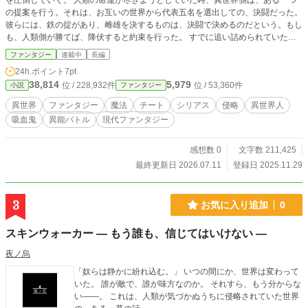
を圧倒していく。 人類の命運が尽きようとしていた時、異世界側は、ある一つ
の提案を行う。それは、お互いの世界から代表五名を選出しての、決闘だった。
彼らには、鉄の掟があり、雌雄を決するものは、決闘で決めるのだという。もし
も、人類側が勝てば、降伏すると約束を行った。 すでに追い詰められていた人
類は、否応がなしに決闘を受け入れた。そして、決闘が始まり、人類は一方的に
ファンタジー
連載中
長編
虐殺されていった。 『瀉血』の能力を持つ篠崎直斗は、変装を行い、その決闘
24h.ポイント
7pt
場に乱入する。『瀉血』の力を使い、それまでとは逆に、異世界側を圧倒し、勝
38,814
5,979
位 / 228,932件
位 / 53,360件
小説
ファンタジー
利をする。 勝利後、直斗は、正体が発覚することなく、その場を離れることに
成功した。 異世界側は、公約通り、人類の軍門に下った。 やがて、人類を勝利
異世界
ファンタジー
魔法
チート
シリアス
侵略
異世界人
に導いた直斗は、人類側、異世界側両方からその身を狙われるようになる。人類
吸血鬼
異能バトル
現代ファンタジー
側からは、異世界の脅威に対する対抗策として、異世界側からは、復讐と力の秘
密のために。
感想数 0
文字数 211,425
最終更新日 2026.07.11
登録日 2025.11.29
3
お気に入り追加
0
スキンウォーカー ― もう誰も、信じてはいけない ―
夜ノ烏
「奴らは静かに紛れ込む。」 いつの間にか、世界は変わって
いた。 誰が敵で、誰が味方なのか。 それすら、もう分からな
い——。 これは、人類が気づかぬうちに侵略されていた世界