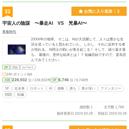
22
お気に入り追加
2
宇宙人の陰謀 〜暴走AI VS 兇暴AI〜
青春時代
2XXX年の地球。 そこは、AIが大活躍して、人々は豊かな生
活を送っていると思われていた。 しかし、それに反対する者
が現れる。 AI同士の戦いが巻き起こる！ そして、繰り返す過
ち。 最後の、意外な結末とは！？ 短編完結ですので、是非読
んでみてください。
SF
完結
ｼｮｰﾄｼｮｰﾄ
24h.ポイント
0pt
228,932
6,746
位 / 228,932件
位 / 6,746件
小説
SF
SF
近未来
ロボット
AI
侵略
過ち
奥が深い
ファンタジー
戦闘
短編
感想数 1
文字数 1,789
最終更新日 2024.03.29
登録日 2024.03.29