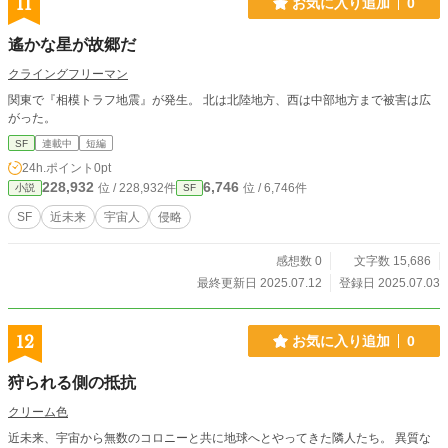
11
お気に入り追加
0
遙かな星が故郷だ
クライングフリーマン
関東で『相模トラフ地震』が発生。 北は北陸地方、西は中部地方まで被害は広
がった。
SF
連載中
短編
24h.ポイント
0pt
228,932
6,746
位 / 228,932件
位 / 6,746件
小説
SF
SF
近未来
宇宙人
侵略
感想数 0
文字数 15,686
最終更新日 2025.07.12
登録日 2025.07.03
12
お気に入り追加
0
狩られる側の抵抗
クリーム色
近未来、宇宙から無数のコロニーと共に地球へとやってきた隣人たち。 異質な