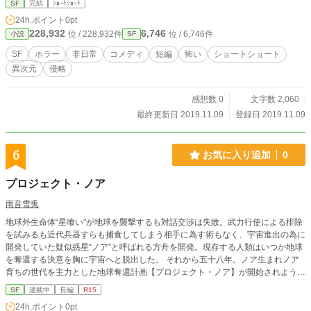
SF
完結
ｼｮｰﾄｼｮｰﾄ
24h.ポイント
0pt
228,932
6,746
位 / 228,932件
位 / 6,746件
小説
SF
SF
ホラー
非日常
コメディ
短編
怖い
ショートショート
異次元
侵略
感想数 0
文字数 2,060
最終更新日 2019.11.09
登録日 2019.11.09
6
お気に入り追加
0
プロジェクト・ノア
雨音雪兎
地球外生命体“星喰い”が地球を襲撃するも対話交渉は失敗。武力行使による排除
を試みるも近代兵器すらも捕食してしまう相手に為す術もなく、宇宙進出の為に
開発していた疑似惑星“ノア”と呼ばれる方舟を開発。現存する人類はいつか地球
を奪還する決意を胸に宇宙へと脱出した。 それから五十八年。ノア生まれノア
育ちの世代を主力とした地球奪還計画【プロジェクト・ノア】が開始されようと
していた。
SF
連載中
長編
R15
24h.ポイント
0pt