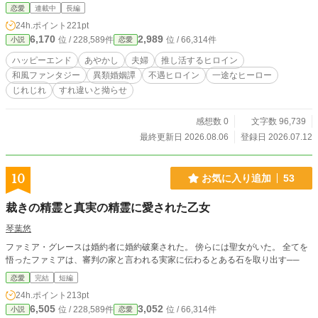
徒はそんなみつを責めることもなく、ただ静かに寄り添い、
恋愛
連載中
長編
優しく想い続けてくれる。みつのトラウマを深い愛情で上書
24h.ポイント
221pt
きしてくれる。 そのぬくもりに触れるたび、少しずつみつの
6,170
2,989
位 / 228,589件
位 / 66,314件
小説
恋愛
心が揺れていく。 これはみつが凄惨な過去と決別し、真実の
愛を手に入れるまでの物語。
ハッピーエンド
あやかし
夫婦
推し活するヒロイン
和風ファンタジー
異類婚姻譚
不遇ヒロイン
一途なヒーロー
じれじれ
すれ違いと拗らせ
感想数 0
文字数 96,739
最終更新日 2026.08.06
登録日 2026.07.12
10
お気に入り追加
53
裁きの精霊と真実の精霊に愛された乙女
琴葉悠
ファミア・グレースは婚約者に婚約破棄された。 傍らには聖女がいた。 全てを
悟ったファミアは、審判の家と言われる実家に伝わるとある石を取り出す──
恋愛
完結
短編
24h.ポイント
213pt
6,505
3,052
位 / 228,589件
位 / 66,314件
小説
恋愛