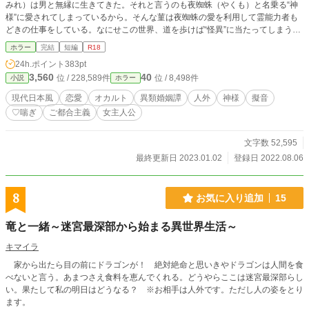
みれ）は男と無縁に生きてきた。それと言うのも夜蜘蛛（やくも）と名乗る“神
様”に愛されてしまっているから。そんな菫は夜蜘蛛の愛を利用して霊能力者も
どきの仕事をしている。なにせこの世界、道を歩けば“怪異”に当たってしまうく
らいなので――。 そんな一人と一柱がエッチしたりしなかったりしつつ、“怪
ホラー
完結
短編
R18
異”を解決したりしなかったりするオカルトエロストーリー。 ※色々と習作。主
24h.ポイント
383pt
人公orゲストモブ女子がエロい目に遭う話。エロ含めて基本全体的に馬鹿馬鹿し
3,560
40
位 / 228,589件
位 / 8,498件
小説
ホラー
い雰囲気なのでホラー要素はそれほど強くないです。 ※現在エピソード3まで掲
載（エピソード毎読切型です）。
現代日本風
恋愛
オカルト
異類婚姻譚
人外
神様
擬音
♡喘ぎ
ご都合主義
女主人公
文字数 52,595
最終更新日 2023.01.02
登録日 2022.08.06
8
お気に入り追加
15
竜と一緒～迷宮最深部から始まる異世界生活～
キマイラ
家から出たら目の前にドラゴンが！ 絶対絶命と思いきやドラゴンは人間を食
べないと言う。あまつさえ食料を恵んでくれる。どうやらここは迷宮最深部らし
い。果たして私の明日はどうなる？ ※お相手は人外です。ただし人の姿をとり
ます。