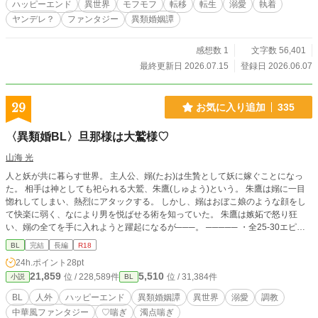
ハッピーエンド
異世界
モフモフ
転移
転生
溺愛
執着
とずっと、僕のことだけ 考えててよ.....」 ほんのりヤンデレ
ヤンデレ？
ファンタジー
異類婚姻譚
（？？？）もふもふヒーロー ✖️ おとなしそうに見えて 芯のあ
る ヒロイン そんな二人（と個性豊かなキャラ）が織りなす、
執着・溺愛 ストーリー。 ※作品の無断転載、AI学習など一切
感想数 1
文字数 56,401
を固くお断りいたします。（Do not reupload / use my writing
最終更新日 2026.07.15
登録日 2026.06.07
for any purposes, including for AI）
29
お気に入り追加
335
〈異類婚BL〉旦那様は大鷲様♡
山海 光
人と妖が共に暮らす世界。 主人公、嫋(たお)は生贄として妖に嫁ぐことになっ
た。 相手は神としても祀られる大鷲、朱鷹(しゅよう)という。 朱鷹は嫋に一目
惚れしてしまい、熱烈にアタックする。 しかし、嫋はおぼこ娘のような顔をし
て快楽に弱く、なにより男を悦ばせる術を知っていた。 朱鷹は嫉妬で怒り狂
い、嫋の全てを手に入れようと躍起になるが───。 ───── ・全25-30エピ、
妖編、後宮編を想定してます ・支配欲と執着心強い人外攻め×被征服欲強いけど
BL
完結
長編
R18
執着心薄い生贄受け ・アホエロとシリアスの往復 ・攻め複数(最後は一人) ・人
24h.ポイント
28pt
を食う描写、ショタおに、無理やり、受けの道具扱い、受けの母性に縋る攻めた
21,859
5,510
位 / 228,589件
位 / 31,384件
小説
BL
ち 短編の「旦那様と楽しい子作り♡」から連載にしたものです。キャラの過去
を若干変えてます pixiv・ムーンライトノベルズにも試験的に載せてます
BL
人外
ハッピーエンド
異類婚姻譚
異世界
溺愛
調教
中華風ファンタジー
♡喘ぎ
濁点喘ぎ