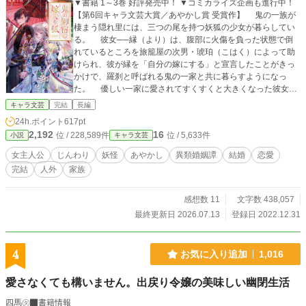
▼書籍 1～3巻 好評発売中！ ▼コミカライズ企画も進行中！
【第6回キャラ文芸大賞／あやかし賞 受賞作】 鬼の一族が
棲まう隠れ里には、三つの尾を持つ妖狐の少女が暮らしてい
る。 彼女──縁（より）は、腹部に火傷を負った状態で倒
れているところを旅籠屋の次男・琥珀（こはく）によって助
けられ、彼が縁を「自分の嫁にする」と宣言したことがきっ
かけで、羅刹と呼ばれる鬼の一家と共に暮らすようになっ
た。 優しい一家に愛されてすくすくと大きくなった彼女
は、天真爛漫な愛らしい乙女へと成長したものの、年頃にな
キャラ文芸
完結
長編
るにつれて共に育った琥珀や家族との種族差に疎外感を覚え
24h.ポイント
617pt
るようになっていく。 「私だけ、どうして、鬼じゃないんだ
2,192
16
位 / 228,589件
位 / 5,633件
小説
キャラ文芸
ろう……」 劣等感を抱き、自分が鬼の家族にとって本当に
必要な存在なのかと不安を覚える縁。 そんな憂いを抱える
女主人公
じんわり
妖怪
あやかし
異類婚姻譚
結婚
恋愛
中、彼女の元に現れたのは、縁を〝花嫁〟と呼ぶ美しい妖狐
完結
人外
家族
の青年で……？ 育ててくれた鬼の家族。 自分と同じ妖狐
の一族。 腹部に残る火傷痕。 人々が語る『狐の嫁入り』
──。 雲の隙間から雨が降る時、小さな体に傷を宿して、
感想数 11
文字数 438,057
鬼に嫁入りした少女の話。
最終更新日 2026.07.13
登録日 2022.12.31
4
お気に入り追加
1,016
愛さなくても構いません。出戻り令嬢の美味しい幽閉生活
四馬㋟
書籍情報