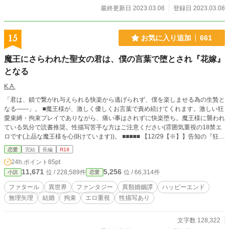
最終更新日 2023.03.08
登録日 2023.03.08
15
お気に入り追加
661
魔王にさらわれた聖女の君は、僕の言葉で堕とされ『花嫁』
となる
K.A.
「君は、鎖で繋がれ与えられる快楽から逃げられず、僕を楽しませる為の生贄と
なる――」。 ■魔王様が、激しく優しくお言葉で責め続けてくれます。激しい狂
愛束縛・拘束プレイでありながら、痛い事はされずに快楽堕ち。魔王様に襲われ
ている気分で読書推奨。性描写苦手な方はご注意ください(雰囲気重視の18禁エ
ロです(上品な魔王様を心掛けています))。 ■■■■■ 【12/29【※】】告知の『狂
愛・監禁拘束・エロ』おまけ短編投稿しました。作者の作品一覧、もしくは直ア
恋愛
完結
長編
R18
クセス[ https://novel18.syosetu.com/n1748fy/ ](→『社長室のキスで異世界転移パ
24h.ポイント
85pt
イロットになった私は、敵方・イケメン僕キャラ総帥に狂愛されて困っていま
11,671
5,256
位 / 228,589件
位 / 66,314件
小説
恋愛
す』) ■■ ■【！】『対話体小説』の読みにくさを軽減させる為、独自の「改行ル
ール」、「句点ルール」を使っています。 ■『対話体小説』とは、会話形式のみ
ファタール
異世界
ファンタジー
異類婚姻譚
ハッピーエンド
で『情景描写』となり、物語としても成立させる。江戸川乱歩や室生犀星など文
無理矢理
結婚
拘束
エロ重視
性描写あり
豪の作品も発表されています。文芸の心を忘れず、それでいてラノベとしての気
軽さ表現を目指しています。 ■監禁/執着/SM調教/無理やり/鬼畜/ドＳ/ヤンデレ風
味/触手 ■ 【→ガイドラインに対する表記】過激な性表現がありますが、特にAct
文字数 128,322
09以降、『セリフのみ』で多くの西洋建築を描く事に挑戦し、芸術性を明確に