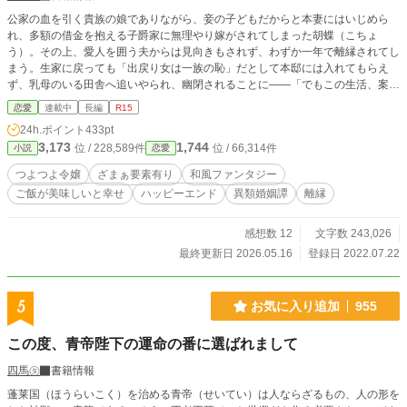
公家の血を引く貴族の娘でありながら、妾の子どもだからと本妻にはいじめら
れ、多額の借金を抱える子爵家に無理やり嫁がされてしまった胡蝶（こちょ
う）。その上、愛人を囲う夫からは見向きもされず、わずか一年で離縁されてし
まう。生家に戻っても「出戻り女は一族の恥」だとして本邸には入れてもらえ
ず、乳母のいる田舎へ追いやられ、幽閉されることに――「でもこの生活、案外
悪くないかも？」監視役の乳母は優しいし、頼もしい乳兄弟も心配してしょっち
恋愛
連載中
長編
R15
ゅう顔を出してくれるし、何より田舎の空気は新鮮で食材も豊富。お姫様育ちで
24h.ポイント
433pt
生活力はないものの、料理大好き、食べること大好きな胡蝶の、美味しい引きこ
3,173
1,744
位 / 228,589件
位 / 66,314件
小説
恋愛
もり生活が始まる。
つよつよ令嬢
ざまぁ要素有り
和風ファンタジー
ご飯が美味しいと幸せ
ハッピーエンド
異類婚姻譚
離縁
感想数 12
文字数 243,026
最終更新日 2026.05.16
登録日 2022.07.22
5
お気に入り追加
955
この度、青帝陛下の運命の番に選ばれまして
四馬㋟
書籍情報
蓬莱国（ほうらいこく）を治める青帝（せいてい）は人ならざるもの、人の形を