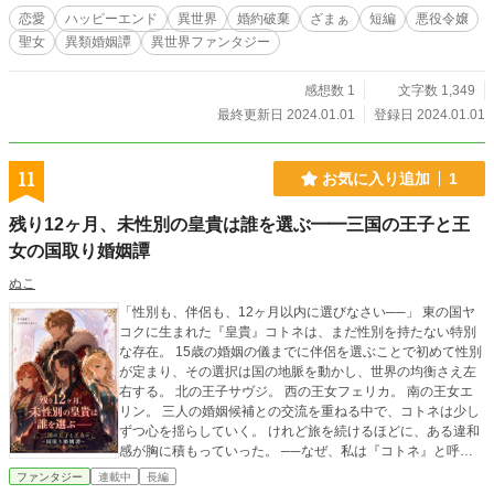
恋愛
ハッピーエンド
異世界
婚約破棄
ざまぁ
短編
悪役令嬢
聖女
異類婚姻譚
異世界ファンタジー
感想数 1
文字数 1,349
最終更新日 2024.01.01
登録日 2024.01.01
11
お気に入り追加
1
残り12ヶ月、未性別の皇貴は誰を選ぶ━━三国の王子と王
女の国取り婚姻譚
ぬこ
「性別も、伴侶も、12ヶ月以内に選びなさい──」 東の国ヤ
コクに生まれた『皇貴』コトネは、まだ性別を持たない特別
な存在。 15歳の婚姻の儀までに伴侶を選ぶことで初めて性別
が定まり、その選択は国の地脈を動かし、世界の均衡さえ左
右する。 北の王子サヴジ。 西の王女フェリカ。 南の王女エ
リン。 三人の婚姻候補との交流を重ねる中で、コトネは少し
ずつ心を揺らしていく。 けれど旅を続けるほどに、ある違和
感が胸に積もっていった。 ──なぜ、私は『コトネ』と呼ば
れるのか。 隠され続けてきた世界の秘密。 そして、自分自身
ファンタジー
連載中
長編
の存在。 誰かを選ぶことは、自分を知ること。 選択の狭間で