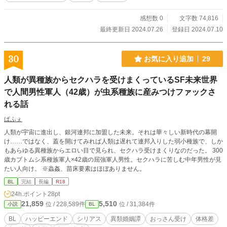
感想数 0
文字数 74,816
最終更新日 2024.07.26
登録日 2024.07.10
30
お気に入り追加
29
人類が異種族からセクハラを受けまくっているSF未来世界
で人間男性軍人（42歳）が虫系種族に産みつけファックさ
れる話
ぱふぇ
人類が宇宙に進出し、銀河連邦に加盟した未来。それは華々しい新時代の幕開
け……ではなく、蓋を開けてみれば人類は遅れて連邦入りした弱小種族で、しか
もあらゆる異種族からエロい目で見られ、セクハラ受けまくりなのだった。 300
歳カブトムシ系種族軍人×42歳の屈強軍人男性。セクハラに苦しむ中年男性が見
たい人向け。 ※蟲姦、苗床要素はほぼありません。
BL
完結
長編
R18
24h.ポイント
28pt
21,859
5,510
位 / 228,589件
位 / 31,384件
小説
BL
BL
ハッピーエンド
シリアス
異類婚姻譚
おっさん受け
体格差