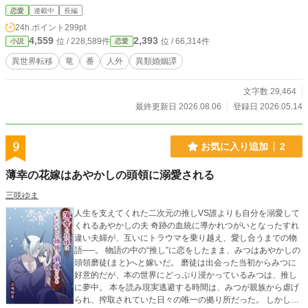
恋愛
連載中
長編
24h.ポイント
299pt
4,559
2,393
位 / 228,589件
位 / 66,314件
小説
恋愛
異世界転移
竜
番
人外
異類婚姻譚
文字数 29,464
最終更新日 2026.08.06
登録日 2026.05.14
9
お気に入り追加
2
薄幸の花嫁はあやかしの頭領に溺愛される
三咲ゆま
人生を支えてくれた二次元の推しVS誰よりも自分を溺愛して
くれるあやかしの夫 奇跡の血統に導かれつがいとなったすれ
違い夫婦が、互いにトラウマを乗り越え、愛し合うまでの物
語──。 物語の中の“推し”に恋をしたまま、みつはあやかしの
頭領磨徒(まと)へと嫁いだ。 磨徒は出会った当初からみつに
好意的だが、本の世界にどっぷり浸かっているみつは、推し
に夢中。 本を読み現実逃避する時間は、みつが親族から虐げ
られ、搾取されていた日々の唯一の拠り所だった。 しかし磨