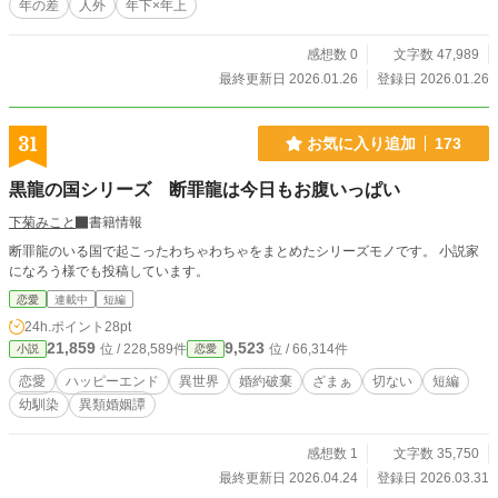
年の差
人外
年下×年上
感想数 0
文字数 47,989
最終更新日 2026.01.26
登録日 2026.01.26
31
お気に入り追加
173
黒龍の国シリーズ 断罪龍は今日もお腹いっぱい
下菊みこと
書籍情報
断罪龍のいる国で起こったわちゃわちゃをまとめたシリーズモノです。 小説家
になろう様でも投稿しています。
恋愛
連載中
短編
24h.ポイント
28pt
21,859
9,523
位 / 228,589件
位 / 66,314件
小説
恋愛
恋愛
ハッピーエンド
異世界
婚約破棄
ざまぁ
切ない
短編
幼馴染
異類婚姻譚
感想数 1
文字数 35,750
最終更新日 2026.04.24
登録日 2026.03.31