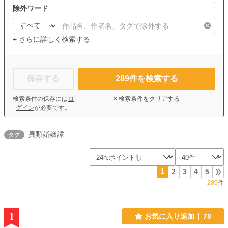
除外ワード
+ さらに詳しく検索する
保存する
289
件を検索する
検索条件の保存には
ロ
× 検索条件をクリアする
グイン
が必要です。
異類婚姻譚
タグ
1
2
3
4
5
289
件
1
お気に入り追加
78