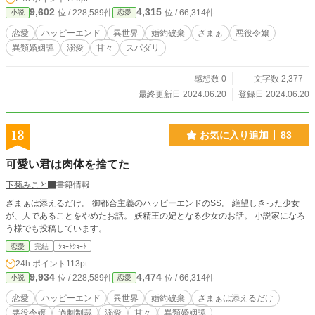
9,602
4,315
位 / 228,589件
位 / 66,314件
小説
恋愛
恋愛
ハッピーエンド
異世界
婚約破棄
ざまぁ
悪役令嬢
異類婚姻譚
溺愛
甘々
スパダリ
感想数 0
文字数 2,377
最終更新日 2024.06.20
登録日 2024.06.20
13
お気に入り追加
83
可愛い君は肉体を捨てた
下菊みこと
書籍情報
ざまぁは添えるだけ。 御都合主義のハッピーエンドのSS。 絶望しきった少女
が、人であることをやめたお話。 妖精王の妃となる少女のお話。 小説家になろ
う様でも投稿しています。
恋愛
完結
ｼｮｰﾄｼｮｰﾄ
24h.ポイント
113pt
9,934
4,474
位 / 228,589件
位 / 66,314件
小説
恋愛
恋愛
ハッピーエンド
異世界
婚約破棄
ざまぁは添えるだけ
悪役令嬢
過剰制裁
溺愛
甘々
異類婚姻譚