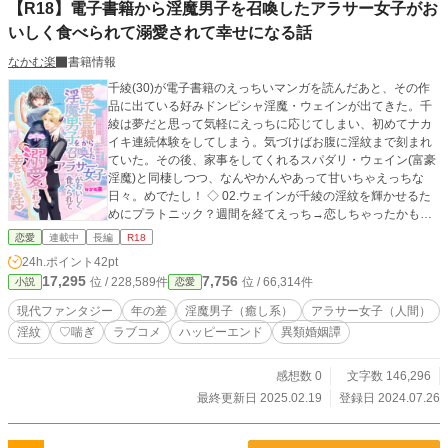
【R18】電子書籍から淫魔男子を召喚したアラサー女子がお
いしく食べられて溺愛されて幸せになる話
なかむ楽
書籍情報
千綾(30)が電子書籍のえっちいマンガを読んだあと、その作
品に出ている好みドンピシャ淫魔・ウェインが出てきた。千
綾は夢だと思って気軽にえっちに応じてしまい、初めてナカ
イキ連続体験をしてしまう。気づけばお腹に淫紋まで刻まれ
ていた。その後、家事をしてくれるスパダリ・ウェイン(富豪
淫魔)と同棲しつつ、なんやかんやあって甘いちゃえっちな
日々。めでたし！ ◇ 02.ウェインが千綾の淫紋を輝かせるた
めにプラトニック？週間を経てえっち→恋しちゃったかも？
な話 03.千綾、脳イキと新しい淫紋を刻まれ→プレプロポー
恋愛
連載中
長編
R18
ズ!? 04.ウェインの過去回 05.ケンカをして仕事中に仲直り 0
24h.ポイント
42pt
6.ハッピーからの、不穏 07.らぶらぶデート 08.決戦！ 09.お
17,295
7,756
位 / 228,589件
位 / 66,314件
小説
恋愛
嫁さんになってください 10.続く ◇ 連続短編(？)なので、エ
ピソード各話には１回以上えちがあります。淫魔による甘い
現代ファンタジー
年の差
淫魔男子（癒し系）
アラサー女子（人間）
ちゃえっち、激しめえっちが書きたかったのです。 8章以降
淫紋
♡喘ぎ
ラブコメ
ハッピーエンド
異類婚姻譚
のエピで、おもらし、脳イキ、男女男3P(分身)、二輪刺しな
ども好きな人向け(新しい扉を開きませんか？)※まえがきに注
意書きつつ、タグを追加します。 らぶいちゃバカップルが書
感想数 0
文字数 146,296
きたかったので、両思いもだもだ派が喜ぶ感じで書いており
最終更新日 2025.02.19
登録日 2024.07.26
ます。常にいちゃついてくれ…！の気持ち。 ◇ 登場人物 ◆
安城千綾(30)。働くアラサー。マンションの2LDKの一戸を購