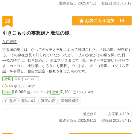
最終更新日 2025.07.12
登録日 2025.07.12
18
お気に入り追加
14
引きこもりの妄想姫と魔法の鏡
矢口愛留
古き城の奥には、かつての女王と王配によって封印された、『鏡の間』が存在す
る。 その存在は長く知られていなかったが、一人の少女がその扉を開いた日―
―私の時間は、動き始めた。 ※エブリスタにて『鏡』をテーマに書いた作品で
す。カクヨム、小説家になろうにも掲載しています。 ※「白雪姫」（グリム童
話）を参照し、独自の設定・解釈を加えたものです。
恋愛
完結
ｼｮｰﾄｼｮｰﾄ
24h.ポイント
49pt
16,069
7,161
位 / 228,589件
位 / 66,314件
小説
恋愛
白雪姫
魔法の鏡
真実の愛
異類婚姻譚
感想数 0
文字数 4,119
最終更新日 2025.04.12
登録日 2025.04.12