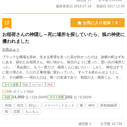
感想数 15
文字数 239,060
最終更新日 2018.07.19
登録日 2017.12.05
17
お気に入り追加
8
お稲荷さんの神隠し～死に場所を探していたら、狐の神使に
攫われました
志熊みゅう
ブラックな職場を辞め、生きる希望を失った栞が向かったのは、故郷の町はずれ
にある、寂れたお稲荷さん。幼い頃から、毎日のように通った、思い出の場所だ
った。 「死ぬ前に、もう一度だけ、穂高くんに会いたい」 しかし、神社はすで
に取り壊され、ただの工事現場に変わっていた。 すべてを終わらせようとし
た、その瞬間――現れたのは、唯一の友達であり、初恋の人・穂高くん。 そし
て、栞は忽然とこの世界から姿を消す。まるで神隠しにあったように――。 ☆
ライト文芸
完結
ｼｮｰﾄｼｮｰﾄ
R15
小説家になろうの日間現実世界(恋愛)ランキング(完結済)で3位獲得しました。(2
24h.ポイント
56pt
025/9/20)
14,950
202
位 / 228,589件
位 / 9,590件
小説
ライト文芸
和風
現代
切ない
メリーバッドエンド
番
神社
異類婚姻譚
狐
恋愛
もふもふ
感想数 0
文字数 10,739