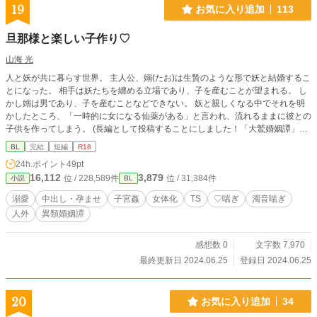
19
お気に入り追加
113
旦那様と楽しい子作り♡
山海 光
人と妖が共に暮らす世界。 主人公、嫋(たお)は生贄のような形で妖と結婚するこ
とになった。 相手は妖たちを纏める立場であり、子を産むことが望まれる。 し
かし嫋は男であり、子を産むことなどできない。 妖と親しくなる中でそれを明
かしたところ、「一時的に女になる仙薬がある」と言われ、流れるままに彼との
子供を作ってしまう。 (長編として投稿することにしました！「大鷲婚姻譚」と
かそれっぽいタイトルで投稿します) ─── やおい！(やまなし、おちなし、いみ
BL
完結
短編
R18
なし) 注意⚠️ ♡喘ぎ、濁点喘ぎ 受け(男)がTSした体(女体)で行うセックス 孕ませ
24h.ポイント
49pt
軽度の淫語 子宮姦 塗れ場9.8割 試験的にpixiv、ムーンライトノベルズにも掲載
16,112
3,879
位 / 228,589件
位 / 31,384件
小説
BL
してます。
溺愛
中出し・孕ませ
子宮姦
女体化
TS
♡喘ぎ
濁音喘ぎ
人外
異類婚姻譚
感想数 0
文字数 7,970
最終更新日 2024.06.25
登録日 2024.06.25
20
お気に入り追加
34