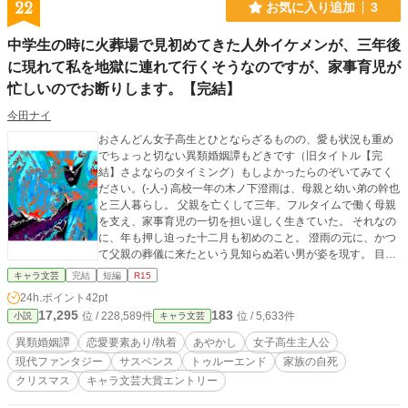
入。日々の癒しは動物動画とえろマンガ。ストレスと性欲を
22
お気に入り追加
3
もてあましている。２章目以降、外資系企業に転職。 ◆ウェ
イン(年齢不詳)。淫魔。2.5次元的イケメン金髪青眼(ツノ付
中学生の時に火葬場で見初めてきた人外イケメンが、三年後
き)。同意を求めてから精気搾取する紳士。普段は癒し系だが
に現れて私を地獄に連れて行くそうなのですが、家事育児が
攻めの濃厚えっちが好き。家事をオールマイティにこなす。
その場に適応する能力に長けているのは淫魔なので。分身も
忙しいのでお断りします。【完結】
使って３Ｐできてしまう万能機能。 ◇ ※ゆるっと連載です。
※歴史とかふわっとしてます^^ ※誤字報告ありがとうござい
今田ナイ
ます！誤字などの修正は適宜します。 ※よかったなと思った
おさんどん女子高生とひとならざるものの、愛も状況も重め
らブクマや★で応援してくれると嬉しいです！
でちょっと切ない異類婚姻譚もどきです（旧タイトル【完
結】さよならのタイミング）もしよかったらのぞいてみてく
ださい。(-人-) 高校一年の木ノ下澄雨は、母親と幼い弟の幹也
と三人暮らし。 父親を亡くして三年、フルタイムで働く母親
を支え、家事育児の一切を担い逞しく生きていた。 それなの
に、年も押し迫った十二月も初めのこと。 澄雨の元に、かつ
て父親の葬儀に来たという見知らぬ若い男が姿を現す。 目に
も鮮やかな深緋色（こきあけいろ）のスーツを身に纏ったそ
キャラ文芸
完結
短編
R15
の男は、縦に光る不思議な虹彩の挑戦的な眼差しで澄雨を眺
24h.ポイント
42pt
めやる。 「あの時の、溢れんばかりだった怒りや悲しみは、
17,295
183
位 / 228,589件
位 / 5,633件
小説
キャラ文芸
まだ君の中に残っているかい？」 男はひとならざるもので、
かつて交わした約束通り澄雨を迎えにきたという。 おとぎ話
異類婚姻譚
恋愛要素あり/執着
あやかし
女子高生主人公
だ、いまさらだと澄雨は拒絶する。 父親を亡くしたばかりの
現代ファンタジー
サスペンス
トゥルーエンド
家族の自死
心細げな女子中学生ならいざ知らず、今となっては押しも押
クリスマス
キャラ文芸大賞エントリー
されもせぬ、家事育児に忙しい立派なんおさんどん女子高生
と化していた。 けれど、慎ましい胸の奥にわだかまる、この