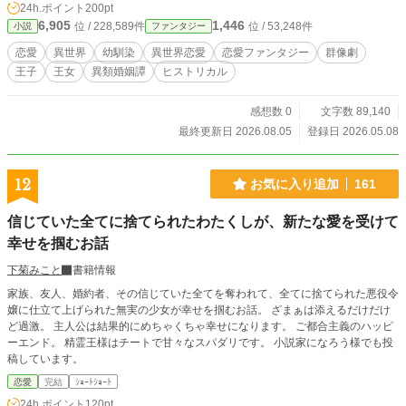
24h.ポイント
200pt
揺れる皇貴が、自らの意思で未来と本当の愛を見つける、12
6,905
1,446
位 / 228,589件
位 / 53,248件
小説
ファンタジー
ヶ月のロマンチックファンタジー。
恋愛
異世界
幼馴染
異世界恋愛
恋愛ファンタジー
群像劇
王子
王女
異類婚姻譚
ヒストリカル
感想数 0
文字数 89,140
最終更新日 2026.08.05
登録日 2026.05.08
12
お気に入り追加
161
信じていた全てに捨てられたわたくしが、新たな愛を受けて
幸せを掴むお話
下菊みこと
書籍情報
家族、友人、婚約者、その信じていた全てを奪われて、全てに捨てられた悪役令
嬢に仕立て上げられた無実の少女が幸せを掴むお話。 ざまぁは添えるだけだけ
ど過激。 主人公は結果的にめちゃくちゃ幸せになります。 ご都合主義のハッピ
ーエンド。 精霊王様はチートで甘々なスパダリです。 小説家になろう様でも投
稿しています。
恋愛
完結
ｼｮｰﾄｼｮｰﾄ
24h.ポイント
120pt