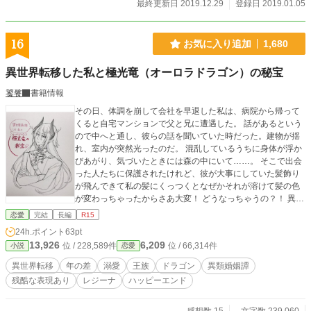
最終更新日 2019.12.29
登録日 2019.01.05
しています。江戸川乱歩、室生犀星などの作品も残る「対話体小説」を使い、
『地の文』がないと読者に伝わりにくい『性描写』を『セリフのみ』で様々な形
の表現に挑戦した作品です。法律・条文、社会的問題を確認し、『文芸書籍』で
16
お気に入り追加
1,680
あれば成人指定を受けずに販路に頒布できる範囲にとどめて公開しています。女
性を幸せにする形で、社会規範に準じたハッピーエンドを描いて完結させまし
異世界転移した私と極光竜（オーロラドラゴン）の秘宝
た。
饕餮
書籍情報
その日、体調を崩して会社を早退した私は、病院から帰って
くると自宅マンションで父と兄に遭遇した。 話があるという
ので中へと通し、彼らの話を聞いていた時だった。建物が揺
れ、室内が突然光ったのだ。 混乱しているうちに身体が浮か
びあがり、気づいたときには森の中にいて……。 そこで出会
った人たちに保護されたけれど、彼が大事にしていた髪飾り
が飛んできて私の髪にくっつくとなぜかそれが溶けて髪の色
が変わっちゃったからさあ大変！ どうなっちゃうの？！ 異世
界トリップしたヒロインと彼女を拾ったヒーローの恋愛と、
恋愛
完結
長編
R15
彼女の父と兄との家族再生のお話。 ★掲載しているファンア
24h.ポイント
63pt
ートは黒杉くろん様からいただいたもので、くろんさんの許
13,926
6,209
位 / 228,589件
位 / 66,314件
小説
恋愛
可を得て掲載しています。 ★サブタイトルの後ろに★がつい
ているものは、いただいたファンアートをページの最後に載
異世界転移
年の差
溺愛
王族
ドラゴン
異類婚姻譚
せています。 ★カクヨム、ツギクルにも掲載しています。
残酷な表現あり
レジーナ
ハッピーエンド