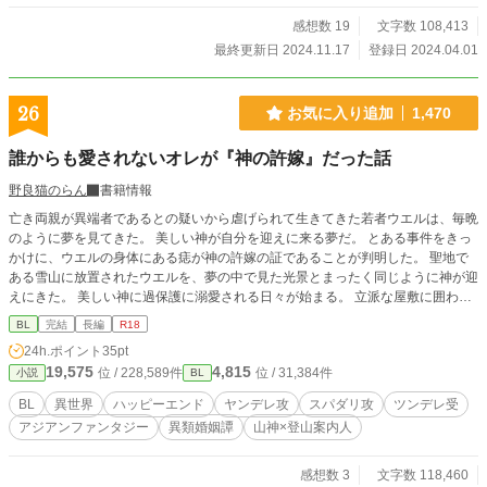
感想数 19
文字数 108,413
最終更新日 2024.11.17
登録日 2024.04.01
26
お気に入り追加
1,470
誰からも愛されないオレが『神の許嫁』だった話
野良猫のらん
書籍情報
亡き両親が異端者であるとの疑いから虐げられて生きてきた若者ウエルは、毎晩
のように夢を見てきた。 美しい神が自分を迎えに来る夢だ。 とある事件をきっ
かけに、ウエルの身体にある痣が神の許嫁の証であることが判明した。 聖地で
ある雪山に放置されたウエルを、夢の中で見た光景とまったく同じように神が迎
えにきた。 美しい神に過保護に溺愛される日々が始まる。 立派な屋敷に囲わ
れ、華美な衣服を着せられ、贅をこらした食事を饗され、夜は媚薬代わりの神の
BL
完結
長編
R18
体液を盛られ強制的に愛されて……。
24h.ポイント
35pt
19,575
4,815
位 / 228,589件
位 / 31,384件
小説
BL
BL
異世界
ハッピーエンド
ヤンデレ攻
スパダリ攻
ツンデレ受
アジアンファンタジー
異類婚姻譚
山神×登山案内人
感想数 3
文字数 118,460