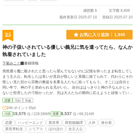
感想数 6
文字数 8,408
最終更新日 2025.07.10
登録日 2025.07.10
25
お気に入り追加
1,945
神の子扱いされている優しい義兄に気を遣ってたら、なんか
執着されていました
下菊みこと
書籍情報
突然通り魔に殺されたと思ったら望んでもないのに記憶を持ったまま転生してし
まう主人公。転生したは良いが見目が怪しいと実親に捨てられて、代わりにその
怪しい見た目から宗教の教徒を名乗る人たちに拾ってもらう。 そこには自分と
同い年で、神の子と崇められる兄がいた。 自分ははっきりと神の子なんかじゃ
ないと拒否したので助かったが、兄は大人たちの期待に応えようと頑張ってい
る。 そんな兄に気を遣っていたら、いつのまにやらかなり溺愛、執着されてい
恋愛
完結
長編
たお話。 小説家になろう様でも投稿しています。 勝手ながら、タイトルとあら
24h.ポイント
35pt
すじなんか違うなと思ってちょっと変えました。
19,575
8,537
位 / 228,589件
位 / 66,314件
小説
恋愛
恋愛
ハッピーエンド
異世界
異類婚姻譚
人外
身分差
異世界転生
シリアス
ほのぼの
女主人公