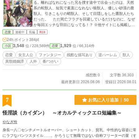
る。離ればなれになった兄を捜す途中で出会ったのは、天然
系の蛇獣人、短気で素直になれない狼獣人、優しい砂漠の鹿
獣人、引きこもりの蛸獣人、そして目隠しをした鷹獣人たち
だった。 ただ死亡フラグを回避しているだけなのに、なぜ
か毎回エッチな羽目になってる！？ ※他サイトにも掲載して
います。 ※主人公は一人だけでなく五人の獣人を夫に迎え、
恋愛
連載中
長編
R18
彼らは獣人にも獣にも姿を変えます。 ※表紙は三荼様、主人
24h.ポイント
384pt
公および各章のヒーローの立ち絵は鬼猫様に描いていただき
3,548
1,929
位 / 228,589件
位 / 66,314件
小説
恋愛
ました。 ※ 獣姦、触手、3Pあり。妊娠描写、脇役同士のカ
ップリングもあります。苦手な方はご注意ください。
恋愛
女主人公
ファンタジー
残酷な描写あり
逆ハーレム
獣人
異類婚姻譚
人外
番/つがい
感想数 0
文字数 36,303
最終更新日 2026.08.06
登録日 2026.08.01
7
お気に入り追加
50
怪淫談（カイダン） ～オカルティックエロ短編集～
やなぎ怜
身長一八〇センチメートルオーバー、ショートカット、貧乳、中性的な容姿に常
にラフなパンツスタイル……。かろうじて無職ではない自称フリーターの菫（す