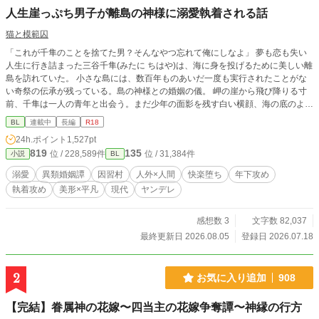
人生崖っぷち男子が離島の神様に溺愛執着される話
猫と模範囚
「これが千隼のことを捨てた男？そんなやつ忘れて俺にしなよ」 夢も恋も失い
人生に行き詰まった三谷千隼(みたに ちはや)は、海に身を投げるために美しい離
島を訪れていた。 小さな島には、数百年ものあいだ一度も実行されたことがな
い奇祭の伝承が残っている。島の神様との婚姻の儀。 岬の崖から飛び降りる寸
前、千隼は一人の青年と出会う。まだ少年の面影を残す白い横顔、海の底のよう
な瑠璃色の瞳、幻想的な美貌の不思議な子だった。 「俺の名前、千隼が決め
BL
連載中
長編
R18
て」 なぜか名前を教えてくれない青年に、千隼は瑠璃(るり)という呼び名をつけ
24h.ポイント
1,527pt
る。 どこか浮世離れしているけど人懐っこい瑠璃との交流で、千隼は少しずつ
819
135
位 / 228,589件
位 / 31,384件
小説
BL
生きる気力を取り戻していく。 しかしあるとき、瑠璃が島の人々から神様と崇
められる存在だと知り……。 汚れた過去を持つ千隼がはじめて掴んだ本物の
溺愛
異類婚姻譚
因習村
人外×人間
快楽堕ち
年下攻め
恋、閉ざされた離島の土着信仰の狂気、瑠璃の正体。いつのまにか千隼は島の奇
執着攻め
美形×平凡
現代
ヤンデレ
妙な因習に囚われていく。 溺愛執着年下攻め(神)×元ビッチ受け ※作中で浮気描
写はありませんが、過去のモブ×受け描写が少しあります 作中で攻めの瑠璃が女
神、花嫁として扱われる場面があるけど、瑠璃はリバ要素なしの攻め男です 全3
感想数 3
文字数 82,037
4話、完結保証
最終更新日 2026.08.05
登録日 2026.07.18
2
お気に入り追加
908
【完結】眷属神の花嫁〜四当主の花嫁争奪譚〜神縁の行方