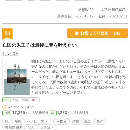
ちだった。 1000年前に戻れないことを諦めつつも、1000
年後のこの時代で新たに生きることを決めるマレーゼ。 異
感想数 28
文字数 597,637
世界転生&転移に巻き込まれたマレーゼが、1000年後の世界
でスローライフを送ります！ 【この作品は逆ハーレムものと
最終更新日 2025.10.12
登録日 2020.02.01
なっております。最終的に一人に絞られるのではなく、四人
同時に結ばれますのでご注意ください】 【この作品は『小説
家になろう』『カクヨム』『Pixiv』にも掲載しています】
24
お気に入り追加
142
亡国の兎王子は最後に夢を叶えたい
おもちDX
明日にも滅びようとしている国の王子ミニュイは最後くらい
好きな人に抱かれたいと願う。その相手は人間の奴隷ルミエ
ールだった。頼んだルミエールにあっさりと受け入れられ、
ミニュイは甘い夜を過ごす。 そうしてついに、最後の日がや
ってくる。 人間の奴隷（護衛）×兎獣人の王子 明るい未来を
夢見ていた王子が全てを諦め、それでも最後に夢を叶えたい
と願う物語。ハッピーエンドです。
BL
完結
短編
R18
24h.ポイント
42pt
17,295
4,283
位 / 228,589件
位 / 31,384件
小説
BL
BL
短編
ハッピーエンド
異世界
溺愛
主従
西洋
異類婚姻譚
獣人
ラブコメ