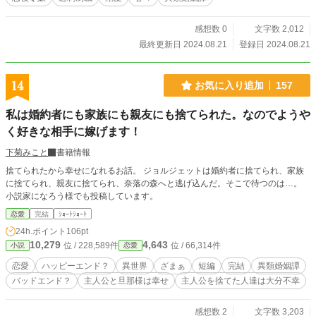
感想数 0
文字数 2,012
最終更新日 2024.08.21
登録日 2024.08.21
14
お気に入り追加
157
私は婚約者にも家族にも親友にも捨てられた。なのでようや
く好きな相手に嫁げます！
下菊みこと
書籍情報
捨てられたから幸せになれるお話。 ジョルジェットは婚約者に捨てられ、家族
に捨てられ、親友に捨てられ、奈落の森へと逃げ込んだ。そこで待つのは…。
小説家になろう様でも投稿しています。
恋愛
完結
ｼｮｰﾄｼｮｰﾄ
24h.ポイント
106pt
10,279
4,643
位 / 228,589件
位 / 66,314件
小説
恋愛
恋愛
ハッピーエンド？
異世界
ざまぁ
短編
完結
異類婚姻譚
バッドエンド？
主人公と旦那様は幸せ
主人公を捨てた人達は大分不幸
感想数 2
文字数 3,203