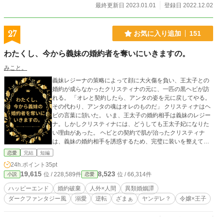
最終更新日 2023.01.01
登録日 2022.12.02
27
お気に入り追加
151
わたくし、今から義妹の婚約者を奪いにいきますの。
みこと。
義妹レジーナの策略によって顔に大火傷を負い、王太子との
婚約が成らなかったクリスティナの元に、一匹の黒ヘビが訪
れる。 「オレと契約したら、アンタの姿を元に戻してやる。
その代わり、アンタの魂はオレのものだ」 クリスティナはヘ
ビの言葉に頷いた。 いま、王太子の婚約相手は義妹のレジー
ナ。しかしクリスティナには、どうしても王太子妃になりた
い理由があった。 ヘビとの契約で肌が治ったクリスティナ
は、義妹の婚約相手を誘惑するため、完璧に装いを整えて夜
会に乗り込む。 「わたくし、今から義妹の婚約者を奪いにい
恋愛
完結
短編
きますわ！！」 クリスティナの思惑は成功するのか。凡愚と
24h.ポイント
35pt
噂の王太子は、一体誰に味方するのか。レジーナの罪は裁か
19,615
8,523
位 / 228,589件
位 / 66,314件
小説
恋愛
れるのか。 そしてクリスティナの魂は、どうなるの？ 全７話
完結、ちょっぴりダークなファンタジーをお楽しみくださ
ハッピーエンド
婚約破棄
人外×人間
異類婚姻譚
い。 ※同タイトルを他サイトにも掲載しています。
ダークファンタジー風
溺愛
逆転
ざまぁ
ヤンデレ？
令嬢×王子