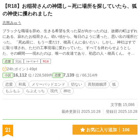
【R18】お稲荷さんの神隠し～死に場所を探していたら、狐
の神使に攫われました
志熊みゅう
ブラックな職場を辞め、生きる希望を失った栞が向かったのは、故郷の町はずれ
にある、寂れたお稲荷さん。幼い頃から、毎日のように通った、思い出の場所だ
った。 「死ぬ前に、もう一度だけ、穂高くんに会いたい」 しかし、神社はすで
に取り壊され、ただの工事現場に変わっていた。 すべてを終わらせようとし
た、その瞬間――現れたのは、唯一の友達であり、初恋の人・穂高くん。 そし
て、栞は忽然とこの世界から姿を消す。まるで神隠しにあったように――。 ☆
恋愛
完結
ｼｮｰﾄｼｮｰﾄ
R18
同名の小説 (https://www.alphapolis.co.jp/novel/705612661/744978008) があり
24h.ポイント
49pt
ますが、こちらはR18 ver.になります。
16,112
7,139
位 / 228,589件
位 / 66,314件
小説
恋愛
恋愛
和風
メリーバッドエンド
切ない
異類婚姻譚
狐
もふもふ
らぶえっち
現代
神社
文字数 15,086
最終更新日 2025.10.28
登録日 2025.10.28
21
お気に入り追加
106