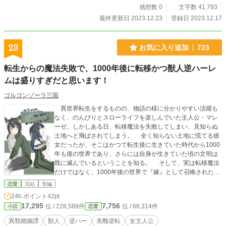
黒い泡はなんだろう。 澄雨の迷いを察した男は、 大勢の人々
感想数 0
文字数 41,793
の命が危ぶまれる可能性を示唆し、 とある選択を持ち掛けて
最終更新日 2023.12.23
登録日 2023.12.17
くるのだが。 クリスマスの夜に向かって、事態が急速に収束
していく中、 雪はただ、しんしんと降りゆく――。 表紙絵は
荒川図像さんよりお借りしました。(-人-) https://x.com/Arkw_i
23
お気に入り追加
723
mage No.35『審判者』 ※作風が古いです。長タイトルから
連想される昨今の流行りとは異なる展開であることを先にお
転生からの魔法失敗で、1000年後に転移かつ獣人逆ハーレ
詫び申し上げます。m(_ _)m ※この話はフィクションです。
参考にした類似、または特定の事件等はありません。 ※作品
ムは盛りすぎだと思います！
全般に漂うシノニオイと女子中学生を口説くひとならざるも
ゴルゴンゾーラ三国
のがいる為、お守り的R15指定です。 ※R15指定に従い、残
酷・性的な仄めかしの描写がある話には＊を付けてありま
異世界転生をするものの、物語の様に分かりやすい活躍も
す。宜しくご検討ください。 ※毎年キャラ文芸大賞にエント
なく、のんびりとスローライフを楽しんでいた主人公・マレ
リーする予定です。 --------------- 旧題『さよならのタイミン
ーゼ。しかしある日、転移魔法を失敗してしまい、見知らぬ
グ』105枚（約4万字）2008/5 PNイマダ名義 某小説投稿サ
土地へと飛ばされてしまう。 全く知らない土地に慌てる彼
イトのお題企画で書いた40枚弱を紆余曲折を経て改稿したも
女だったが、そこはかつて転生後に生きていた時代から1000
のです。 --------------- 本作品は生成AI不使用です。 本作品は小
年も後の世界であり、さらには自身が生きていた頃の文明は
説家になろうにも掲載しています。
既に滅んでいるということを知る。 そして、実は転移魔法
だけではなく、1000年後の世界で『嫁』として召喚された事
実が判明し、召喚した相手たちと婚姻関係を結ぶこととな
恋愛
完結
長編
る。 人懐っこく明るい蛇獣人に、かつての文明に入れ込む
24h.ポイント
42pt
兎獣人、なかなか心を開いてくれない狐獣人、そして本物の
17,295
7,756
位 / 228,589件
位 / 66,314件
小説
恋愛
狼のような狼獣人。この時代では『モテない』と言われてい
るらしい四人組は、マレーゼからしたらとてつもない美形た
異類婚姻譚
獣人
逆ハー
美醜逆転
女主人公