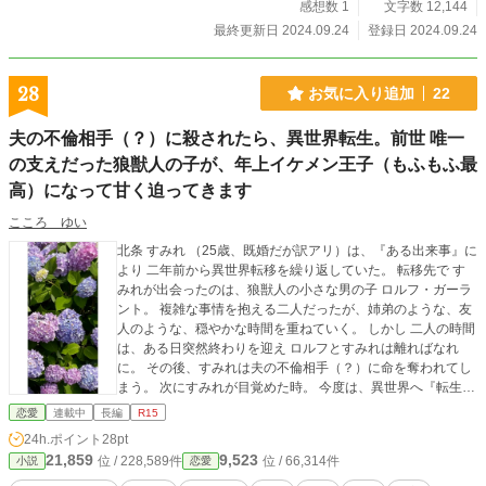
感想数 1
文字数 12,144
最終更新日 2024.09.24
登録日 2024.09.24
28
お気に入り追加
22
夫の不倫相手（？）に殺されたら、異世界転生。前世 唯一
の支えだった狼獣人の子が、年上イケメン王子（もふもふ最
高）になって甘く迫ってきます
こころ ゆい
北条 すみれ （25歳、既婚だが訳アリ）は、『ある出来事』に
より 二年前から異世界転移を繰り返していた。 転移先で す
みれが出会ったのは、狼獣人の小さな男の子 ロルフ・ガーラ
ント。 複雑な事情を抱える二人だったが、姉弟のような、友
人のような、穏やかな時間を重ねていく。 しかし 二人の時間
は、ある日突然終わりを迎え ロルフとすみれは離ればなれ
に。 その後、すみれは夫の不倫相手（？）に命を奪われてし
まう。 次にすみれが目覚めた時。 今度は、異世界へ『転生』
していてーー？ 再会したロルフは、彼女より年上に成長して
恋愛
連載中
長編
R15
いて、戸惑うすみれをよそに、甘く迫ってくる。 『僕はいつ
24h.ポイント
28pt
でも君の味方だって、言ったはずだよ？』 『まだ知らないフ
21,859
9,523
位 / 228,589件
位 / 66,314件
小説
恋愛
リをするの？君は残酷だね。.....それでも 好きだよ』 『ね
ぇ、何でもするから......他の男の所なんて 行かないで。ずっ