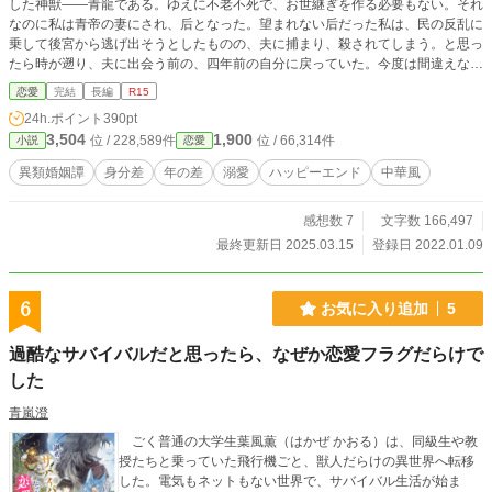
した神獣――青龍である。ゆえに不老不死で、お世継ぎを作る必要もない。それ
なのに私は青帝の妻にされ、后となった。望まれない后だった私は、民の反乱に
乗して後宮から逃げ出そうとしたものの、夫に捕まり、殺されてしまう。と思っ
たら時が遡り、夫に出会う前の、四年前の自分に戻っていた。今度は間違えな
い、と決意した矢先、再び番（つがい）として宮城に連れ戻されてしまう。けれ
恋愛
完結
長編
R15
ど状況は以前と変わっていて……。
24h.ポイント
390pt
3,504
1,900
位 / 228,589件
位 / 66,314件
小説
恋愛
異類婚姻譚
身分差
年の差
溺愛
ハッピーエンド
中華風
感想数 7
文字数 166,497
最終更新日 2025.03.15
登録日 2022.01.09
6
お気に入り追加
5
過酷なサバイバルだと思ったら、なぜか恋愛フラグだらけで
した
青嵐澄
ごく普通の大学生葉風薫（はかぜ かおる）は、同級生や教
授たちと乗っていた飛行機ごと、獣人だらけの異世界へ転移
した。電気もネットもない世界で、サバイバル生活が始ま