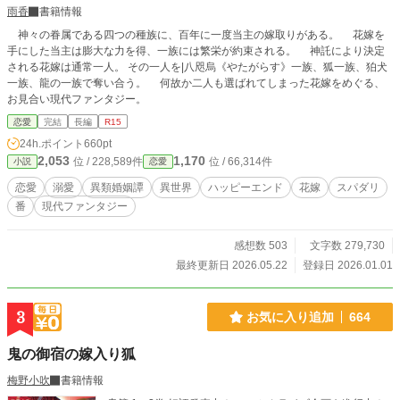
雨香
書籍情報
神々の眷属である四つの種族に、百年に一度当主の嫁取りがある。 花嫁を
手にした当主は膨大な力を得、一族には繁栄が約束される。 神託により決定
される花嫁は通常一人。 その一人を|八咫烏《やたがらす》一族、狐一族、狛犬
一族、龍の一族で奪い合う。 何故か二人も選ばれてしまった花嫁をめぐる、
お見合い現代ファンタジー。
恋愛
完結
長編
R15
24h.ポイント
660pt
2,053
1,170
位 / 228,589件
位 / 66,314件
小説
恋愛
恋愛
溺愛
異類婚姻譚
異世界
ハッピーエンド
花嫁
スパダリ
番
現代ファンタジー
感想数 503
文字数 279,730
最終更新日 2026.05.22
登録日 2026.01.01
3
お気に入り追加
664
鬼の御宿の嫁入り狐
梅野小吹
書籍情報