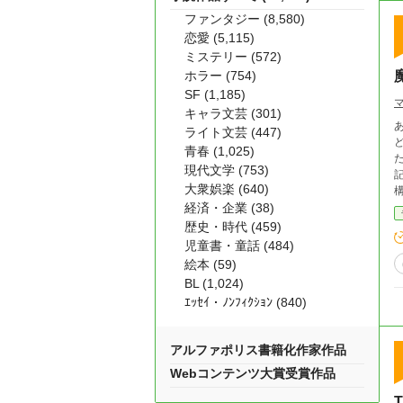
ファンタジー (8,580)
恋愛 (5,115)
ミステリー (572)
ホラー (754)
SF (1,185)
キャラ文芸 (301)
あらすじ 魔法少女が早起
ライト文芸 (447)
どうぞ 性別不問、少女ですがど
青春 (1,025)
現代文学 (753)
記
大衆娯楽 (640)
経済・企業 (38)
歴史・時代 (459)
児童書・童話 (484)
絵本 (59)
BL (1,024)
ｴｯｾｲ・ﾉﾝﾌｨｸｼｮﾝ (840)
アルファポリス書籍化作家作品
Webコンテンツ大賞受賞作品