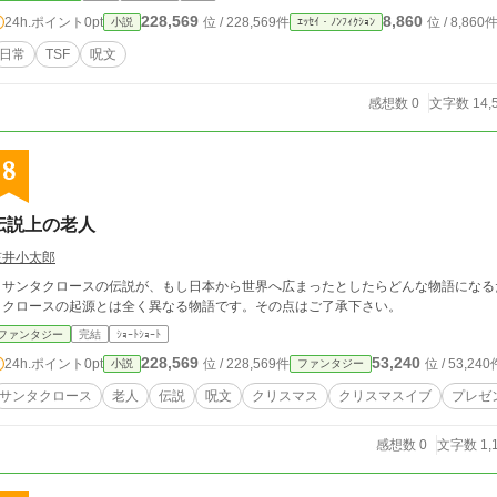
228,569
8,860
24h.ポイント
0pt
位 / 228,569件
位 / 8,860
小説
ｴｯｾｲ・ﾉﾝﾌｨｸｼｮﾝ
日常
TSF
呪文
感想数 0
文字数 14,
8
伝説上の老人
笠井小太郎
サンタクロースの伝説が、もし日本から世界へ広まったとしたらどんな物語になるだろうと
タクロースの起源とは全く異なる物語です。その点はご了承下さい。
ファンタジー
完結
ｼｮｰﾄｼｮｰﾄ
228,569
53,240
24h.ポイント
0pt
位 / 228,569件
位 / 53,240
小説
ファンタジー
サンタクロース
老人
伝説
呪文
クリスマス
クリスマスイブ
プレゼ
感想数 0
文字数 1,