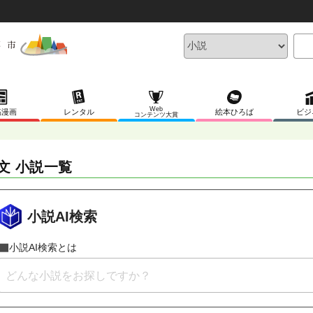
Web
稿漫画
レンタル
絵本ひろば
ビジ
コンテンツ大賞
文 小説一覧
小説AI検索
小説AI検索とは