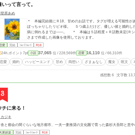
嫌いって言って。
能登原あめ
＊ 本編完結後にＲ18、甘めのお話です。タグが増える可能性があります。 ソフィアお姉様の婚
ぽっちゃりしたリビオ様。 ５つ歳上だけど、優しい彼と婚約し
病に倒れるまでは――。 ＊ 本編は５話程度＋Ｒ話数未定(Ｒシーンには※マークをつけます) ＊ 表紙はCanva
さまで作成した画像を使用しております。
恋愛
完結
ｼｮｰﾄｼｮｰﾄ
R18
37,065
16,110
24h.ポイント
7pt
位 / 228,569件
位 / 66,310件
小説
恋愛
恋愛
婚約
ハッピーエンド
甘め
両想い
ざまぁなし
魔女
呪文
感想数 6
文字数 13,
3
ウチに来る！
メカジキ
田舎と都会の間ぐらいな地方都市、一夫一妻推奨の文化圏で育った森杉大吾郎と意中
大衆娯楽
完結
ｼｮｰﾄｼｮｰﾄ
R18