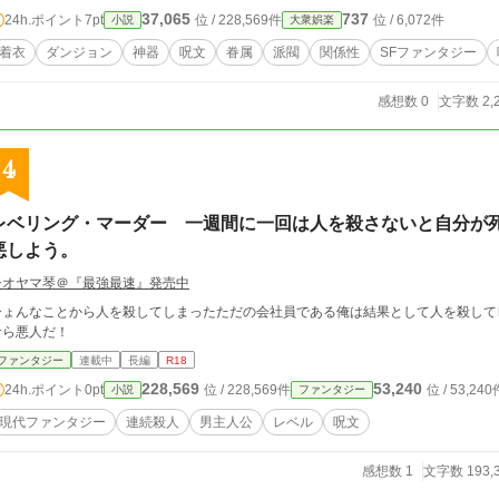
37,065
737
24h.ポイント
7pt
位 / 228,569件
位 / 6,072件
小説
大衆娯楽
着衣
ダンジョン
神器
呪文
眷属
派閥
関係性
SFファンタジー
感想数 0
文字数 2,
4
レベリング・マーダー 一週間に一回は人を殺さないと自分が
悪しよう。
シオヤマ琴＠『最強最速』発売中
ひょんなことから人を殺してしまったただの会社員である俺は結果として人を殺して
なら悪人だ！
ファンタジー
連載中
長編
R18
228,569
53,240
24h.ポイント
0pt
位 / 228,569件
位 / 53,240
小説
ファンタジー
現代ファンタジー
連続殺人
男主人公
レベル
呪文
感想数 1
文字数 193,