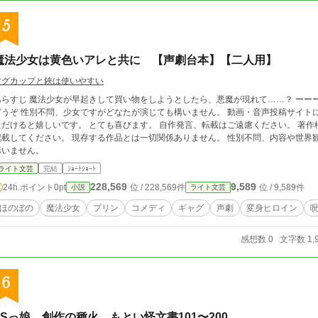
5
魔法少女は黄色いアレと共に 【声劇台本】【二人用】
マグカップと鋏は使いやすい
きして買い物をしようとしたら、悪魔が現れて……？ ーーーー 変身する時の呪文みたいなのを詠唱したい方
なたが演じても構いません。 動画・音声投稿サイトに使用する場合は、使用許可は不要ですが一言い
ただけると嬉しいです。 とても喜びます。 自作発言、転載はご遠慮ください。 著作
載してください。 現存する作品とは一切関係ありません。 性別不問、内容や世界観が変わらない程度の変更や語尾の変更、方言等
構いません。
ライト文芸
完結
ｼｮｰﾄｼｮｰﾄ
228,569
9,589
24h.ポイント
0pt
位 / 228,569件
位 / 9,589件
小説
ライト文芸
ほのぼの
魔法少女
プリン
コメディ
ギャグ
声劇
変身ヒロイン
感想数 0
文字数 1,
6
TSっ娘、創作の種火 もとい怪文書101〜200