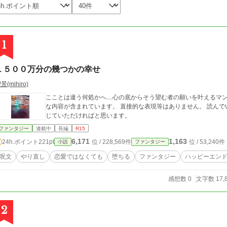
1
１５００万分の幾つかの幸せ
景(mihiro)
こことは違う何処かへ....心の底からそう望む者の願いを叶えるマンホール
な内容が含まれています。 直接的な表現等はありません。 読ん
じていただければと思います。
ファンタジー
連載中
長編
R15
6,171
1,163
24h.ポイント
221pt
位 / 228,569件
位 / 53,240件
小説
ファンタジー
呪文
やり直し
恋愛ではなくても
堕ちる
ファンタジー
ハッピーエン
感想数 0
文字数 17,
2