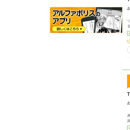
T
つ分ける事に)
T
為の