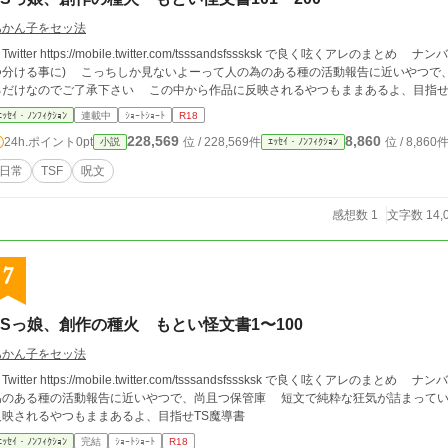
あかん子をセッ法
witter https://mobile.twitter.com/tsssandsfsssksk で良く呟くアレ
 こっちしか見ないよーって人の為のある種の活動報告に近いやつで、尚且つ保管庫 短文で純粋な狂気が詰まってい
るだけなのでご了承下さい この中から作品に反映されるやつもままあるよ、目
ｴｯｾｲ・ﾉﾝﾌｨｸｼｮﾝ
連載中
ｼｮｰﾄｼｮｰﾄ
R18
228,569
8,860
24h.ポイント
0pt
位 / 228,569件
位 / 8,860
小説
ｴｯｾｲ・ﾉﾝﾌｨｸｼｮﾝ
日常
TSF
呪文
感想数 1
文字数 14,
7
TSっ娘、創作の種火 もとい怪文書1〜100
あかん子をセッ法
witter https://mobile.twitter.com/tsssandsfsssksk で良く呟くアレのまとめ ナンバリング1〜100 
ある種の活動報告に近いやつで、尚且つ保管庫 短文で純粋な狂気が詰まっているだけなのでご了承下さい この中から作品に
反映されるやつもままあるよ、目指せTS魔導書
ｴｯｾｲ・ﾉﾝﾌｨｸｼｮﾝ
完結
ｼｮｰﾄｼｮｰﾄ
R18