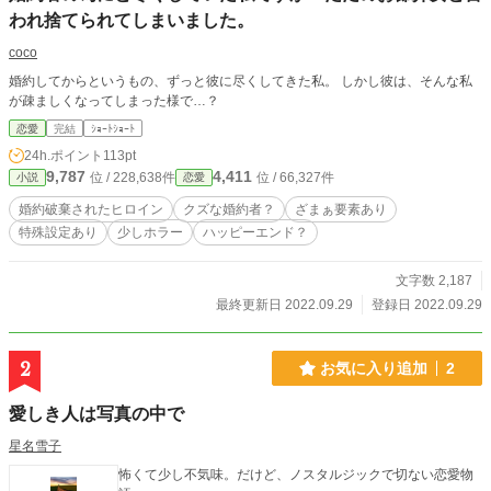
われ捨てられてしまいました。
coco
婚約してからというもの、ずっと彼に尽くしてきた私。 しかし彼は、そんな私
が疎ましくなってしまった様で…？
恋愛
完結
ｼｮｰﾄｼｮｰﾄ
24h.ポイント
113pt
9,787
4,411
位 / 228,638件
位 / 66,327件
小説
恋愛
婚約破棄されたヒロイン
クズな婚約者？
ざまぁ要素あり
特殊設定あり
少しホラー
ハッピーエンド？
文字数 2,187
最終更新日 2022.09.29
登録日 2022.09.29
2
お気に入り追加
2
愛しき人は写真の中で
星名雪子
怖くて少し不気味。だけど、ノスタルジックで切ない恋愛物