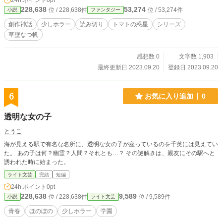
24h.ポイント
0pt
小説も充実(*´-`)あらすじまとめを作成しました！気になった
228,638
53,274
位 / 228,638件
位 / 53,274件
小説
ファンタジー
方は是非ご確認下さい。
創作神話
少しホラー
読み切り
トマトの惑星
シリーズ
草壁なつ帆
感想数 0
文字数 1,903
最終更新日 2023.09.20
登録日 2023.09.20
6
お気に入り追加
0
透明な女の子
とうこ
海が見える駅で有名な名所に、透明な女の子が座っているのを千英には見えてい
た。 あの子は何？幽霊？人間？それとも…？ その謎解きは、親友にその駅へと
誘われた時に始まった。
ライト文芸
完結
短編
24h.ポイント
0pt
228,638
9,589
位 / 228,638件
位 / 9,589件
小説
ライト文芸
青春
ほのぼの
少しホラー
学園