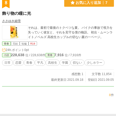
8
お気に入り追加
7
飾り物の瞳に光
ささゆき細雪
それは、最初で最後のトクベツな夏。 バイクの事故で視力を
失っていく彼女と、それを見守る僕の物語。 初出・ムーンラ
イトノベルズ 高校生カップルの切ない夏の一ページ。
青春
完結
短編
R18
24h.ポイント
0pt
228,638
7,916
位 / 228,638件
位 / 7,916件
小説
青春
日常
恋愛
青春
平凡
高校生
学園
切ない
少しホラー
感想数 1
文字数 11,854
最終更新日 2021.09.18
登録日 2021.09.05
8
件