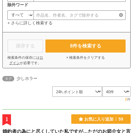
除外ワード
+ さらに詳しく検索する
保存する
8
件を検索する
検索条件の保存には
ロ
× 検索条件をクリアする
グイン
が必要です。
少しホラー
タグ
8
件
1
お気に入り追加
59
婚約者の為にと尽くしていた私ですが…ただのお節介女と言