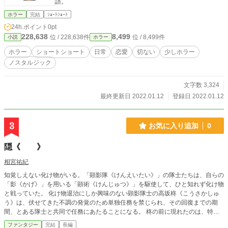
語。
ホラー
完結
ｼｮｰﾄｼｮｰﾄ
24h.ポイント
0pt
228,638
8,499
位 / 228,638件
位 / 8,499件
小説
ホラー
ホラー
ショートショート
日常
恋愛
切ない
少しホラー
ノスタルジック
文字数 3,324
最終更新日 2022.01.12
登録日 2022.01.12
3
お気に入り追加
0
隠《 》
相宮祐紀
知覚しえない化け物がいる。「顕影隊《けんえいたい》」の隊士たちは、自らの
「影《かげ》」を用いる「顕術《けんじゅつ》」を駆使して、ひと知れず化け物
と戦っていた。 化け物退治にしか興味のない顕影隊士の高坂柊《こうさかしゅ
う》は、伏せてきた不調の発覚のため単独任務を禁じられ、その回復までの期
間、とある隊士と共同で任務にあたることになる。 柊の前に現れたのは、特殊
体質の自由人、御衣遥《みけしはるか》。一見正反対のふたりは行動をともにす
ファンタジー
完結
長編