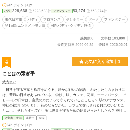
るうちに、互いの内側に迫っていく。隠れたものと向き合うふたり（期間限定即
24h.ポイント
0pt
席バディ）の、透明で濃い関係を描く現代和風幻想譚。 ●残酷・暴力描写（戦
228,638
53,274
位 / 228,638件
位 / 53,274件
小説
ファンタジー
闘、登場人物への精神的負荷）があります。 ●カクヨム、小説家になろうにも掲
載しています。 ●全25話です。 ●この話は空想の産物です。実在の人物、団体な
現代日本風
バディ
ブロマンス
少しホラー
ダーク
ファンタジー
どとは一切関係がありません。
第1回新エンタメ小説大賞
同性バディ×クソデカ感情
感想数 0
文字数 103,890
最終更新日 2026.06.25
登録日 2026.06.01
4
お気に入り追加
1
ことばの繋ぎ手
武内れい
―日常を守る言葉と秩序をめぐる、静かな戦いの物語― わたしたちのまわりに
は、普通の日常があふれている。 学校、駅、カフェ、花屋、テーマパーク。 で
も──その日常は、言葉の力によって守られているとしたら？ 駅のアナウンス、
神社の祝詞（のりと）、花のならびかた、カフェで交わされる何気ないひとこ
と……。 それらすべてが、実は世界を守るための結界だったとしたら？ 神社の
娘・こころ、電車好きの蒼（あおい）、カフェの娘・みなみ、花屋の息子・春
児童書・童話
連載中
長編
（はる）、テーマパークに通う叶多（かなた）。 それぞれの場所で起こる、小
24h.ポイント
0pt
さな違和感。 目に見えないさけめの影が、少しずつ日常を食いはじめる──。 や