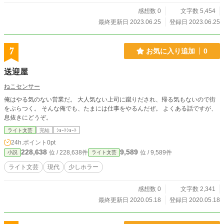
感想数 0
文字数 5,454
最終更新日 2023.06.25
登録日 2023.06.25
7
お気に入り追加
0
送迎屋
ねこセンサー
俺はやる気のない営業だ。 大人気ない上司に蹴りだされ、帰る気もないので街
をぶらつく。 そんな俺でも、たまには仕事をやるんだぜ。 よくある話ですが、
息抜きにどうぞ。
ライト文芸
完結
ｼｮｰﾄｼｮｰﾄ
24h.ポイント
0pt
228,638
9,589
位 / 228,638件
位 / 9,589件
小説
ライト文芸
ライト文芸
現代
少しホラー
感想数 0
文字数 2,341
最終更新日 2020.05.18
登録日 2020.05.18