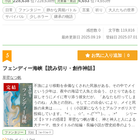
228,638
4,653
位 / 228,638件
位 / 4,653件
小説
児童書・童話
がて彼らは、大人たちが「見えない世界」を相手に、言葉の祈りで静かに戦って
いることを知る。 「まもられる側」から、「まもる側」へ。 ことばを学び、結
日常
ファンタジー
静かな異能バトル
言葉
祈り
大人たちの世界
界を張り、異界のさけめへと足をふみいれる決意をする。 これは、当たり前の
サバイバル
少しホラー
継承の物語
日々を守るために立ちあがった子どもたちの物語。 そして、未来へとつないで
いく、ことばの継承者（つなぎて）たちの記録である。
感想数 0
文字数 119,816
最終更新日 2025.09.19
登録日 2025.07.01
5
お気に入り追加
0
フェンディー海峡【読み切り・創作神話】
草壁なつ帆
不漁により移動を余儀なくされた民族がある。その中でメイ
という少年は、夜中の海辺で人魚と出会う。 ひとりであると
寂しそうにメイに寄り添う彼女だが。 「あなたも行ってしま
うのね」 人魚との別れ。そしてこの出会いにより、メイと民
族の未来は……。 （（（小説家になろうとアルファポリスで
投稿しています。 *+:。.。☆°。⋆⸜(* ॑꒳ ॑* )⸝。.。:+* シリー
ズ【トマトの惑星】 草壁なつ帆が書く、神と神人と人による
大テーマ。他タイトルの短編・長編小説が歴史絵巻のように
繋がる物語です。 シリーズの開幕となる短編「神様わたしの
ファンタジー
完結
ｼｮｰﾄｼｮｰﾄ
星作りchapter_One」をはじめとし、読みごたえのある長編