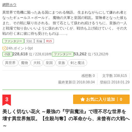
網野ホウ
異世界で危機に陥ったある国にまつわる物語。 生まれながらにして嫌われ者と
なったギュールス＝ボールド。 魔物の大軍と皇国の戦乱。冒険者となった彼も
また、その戦に駆り出される。 捨て石として扱われ続けるうちに、皇族の一人
と戦場で知り合いいいように扱われていくが、戦功も上げ続けていく。 その大
戦の行く末に彼に待ち受けたものは……。
ファンタジー
完結
長編
R15
24h.ポイント
0pt
228,618
53,262
位 / 228,618件
位 / 53,262件
小説
ファンタジー
異世界
魔物
大戦
皇国
皇族
剣と魔法
感想数 0
文字数 338,615
最終更新日 2018.08.04
登録日 2018.01.29
3
お気に入り追加
0
美しく切ない花火 ～最強の『宇宙魔法』で理不尽な世界を
壊す異世界無双。【生殺与奪】の革命から、未曾有の大戦へ
～