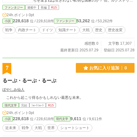
ちを進まねば生きれない軟弱な国家のか？ 否。ルクステリオ
ンに頼らない文明を生み出せば良い。たったそれだけの話な
ファンタジー
連載中
長編
R15
のだ。 これは、転移したグリッドリンク・ゲームズ社が、ド
24h.ポイント
0pt
イツのルクステリオン依存を脱却させる。たったそれだけの
228,618
53,262
位 / 228,618件
位 / 53,262件
小説
ファンタジー
話。 ※毎週日曜、午前６時に投稿します。
戦争
内政チート
ドイツ
知識チート
大戦
歴史
歴史改変
感想数 0
文字数 17,307
最終更新日 2025.07.29
登録日 2025.07.28
7
お気に入り追加
0
るーぷ・るーぷ・るーぷ
ぽやしみ仙人
これから起こり得るかもしれない最悪な未来。
現代文学
完結
ｼｮｰﾄｼｮｰﾄ
R15
24h.ポイント
0pt
228,618
9,611
位 / 228,618件
位 / 9,611件
小説
現代文学
近未来
戦争
大戦
世界
ショートショート