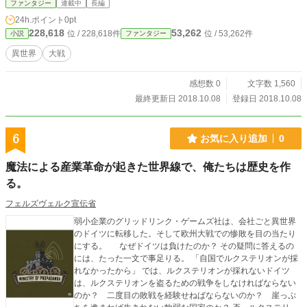
ファンタジー
連載中
長編
24h.ポイント
0pt
228,618
53,262
位 / 228,618件
位 / 53,262件
小説
ファンタジー
異世界
大戦
感想数 0
文字数 1,560
最終更新日 2018.10.08
登録日 2018.10.08
6
お気に入り追加
0
魔法による産業革命が起きた世界線で、俺たちは歴史を作
る。
フェルズヴェルク宣伝省
弱小企業のグリッドリンク・ゲームズ社は、会社ごと異世界
のドイツに転移した。そして欧州大戦での惨敗を目の当たり
にする。 なぜドイツは負けたのか？ その疑問に答えるの
には、たった一文で事足りる。 「自国でルクステリオンが採
れなかったから」 では、ルクステリオンが採れないドイツ
は、ルクステリオンを盗るための戦争をしなければならない
のか？ 二度目の敗戦を経験せねばならないのか？ 崖っぷ