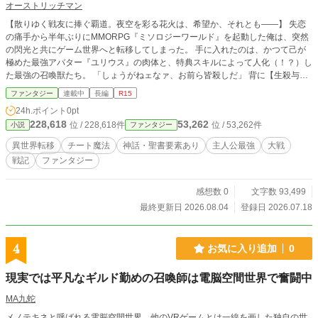
オーストリッチマン
【散りゆく戦友に捧ぐ覇道。夜空を彩る花火は、希望か、それとも――】 失恋
の痛手から半年ぶりにMMORPG『ミソロジーワールド』を起動した俺は、突然
の閃光と共にゲーム世界へと転移してしまった。 手に入れたのは、かつて己が
極めた最強アバター『ユリウス』の肉体と、特典スキルによって人化（！？）し
た最強の召喚獣たち。 「しょうがねェなァ、お前ら皆殺しだ」 背に【生殺与
奪】を刻む冷酷な絶対覇者として、この狂った世界を気ままに蹂躙（エンジョ
ファンタジー
連載中
長編
R15
イ）するはずだった――。 （ヤバい、威力がデカすぎて森ごと消し飛ばすとこ
24h.ポイント
0pt
ろだった……） 「……なるほど。あえて手加減し、我々に後始末の機会を与え
228,618
53,262
位 / 228,618件
位 / 53,262件
小説
ファンタジー
てくださったのですね！ さすがはユリウス様！」 内心の焦りとは裏腹に、俺の
適当な言動を臣下の猛者たちが勝手に『底知れぬ深謀遠慮』だと深読みし、崇拝
異世界転移
チート魔法
神話・聖書要素あり
主人公最強
大戦
は加速していく！？ やがて、王私領トゥラン最強の冒険者ククルカンや元将軍
戦記
ファンタジー
レヴィとの出会いをきっかけに、世界は激動を始める。 ゼウス率いるオリュン
ポス帝国、オーディン率いるユグドラシル聖王国……各国の神話が激突する未曾
有の『世界大戦』の幕が上がる！ 【ギリシャ・インド・北欧など、世界の神
感想数 0
文字数 93,499
話・伝説をモチーフにした、美しくも残酷な大戦記ファンタジー】 ※本作は
最終更新日 2026.08.04
登録日 2026.07.18
『小説家になろう・カクヨム』にも掲載しています。
4
お気に入り追加
0
現実では平凡なギルド勤めの召喚師は電脳空間世界で奮闘中
MA九蛇
メノテキネと呼ばれる電脳空間世界。他のVRゲームとは一線を画した独自の世