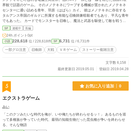
界観で話題のゲーム。 そのメノテキネにワープする機械が置かれたメノテキネ
センターに通い詰める青年、羽原（はばら）カイ。 彼はメノテキネに存在する
タルアンス帝国のギルドに所属する有能な召喚師兼暗殺者でもあり、平凡な青年
でもあった。 カードでモンスターを召喚し、魔法と武器を駆使して敵を戦う話
です。
SF
連載中
長編
24h.ポイント
0pt
228,618
6,731
位 / 228,618件
位 / 6,731件
小説
SF
一部グロ注意
召喚師
大戦
ＶＲゲーム
ストーリー複雑注意
文字数 6,158
最終更新日 2019.05.01
登録日 2019.04.28
5
お気に入り追加
0
エクストラゲーム
みい
「このクソみたいな時代を俺が、いや俺たちが終わらせるッ！」 あるものを巡
って多種族が争っていた時代、最弱の知能生物だった昆虫種が争いを終わらせ
る、そんな物語