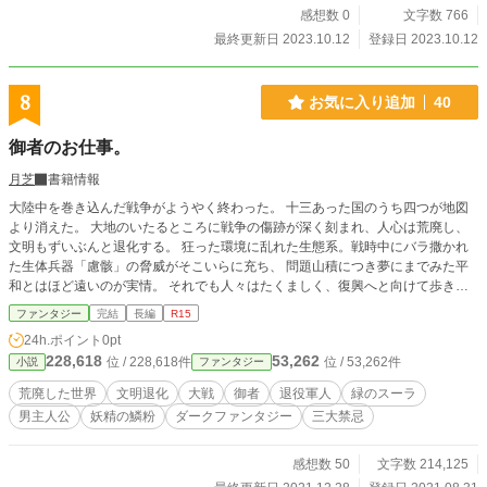
感想数 0
文字数 766
最終更新日 2023.10.12
登録日 2023.10.12
8
お気に入り追加
40
御者のお仕事。
月芝
書籍情報
大陸中を巻き込んだ戦争がようやく終わった。 十三あった国のうち四つが地図
より消えた。 大地のいたるところに戦争の傷跡が深く刻まれ、人心は荒廃し、
文明もずいぶんと退化する。 狂った環境に乱れた生態系。戦時中にバラ撒かれ
た生体兵器「慮骸」の脅威がそこいらに充ち、 問題山積につき夢にまでみた平
和とはほど遠いのが実情。 それでも人々はたくましく、復興へと向けて歩き出
す。 これはそんな歪んだ世界で人流と物流の担い手として奮闘する御者の男の
ファンタジー
完結
長編
R15
物語である。
24h.ポイント
0pt
228,618
53,262
位 / 228,618件
位 / 53,262件
小説
ファンタジー
荒廃した世界
文明退化
大戦
御者
退役軍人
緑のスーラ
男主人公
妖精の鱗粉
ダークファンタジー
三大禁忌
感想数 50
文字数 214,125