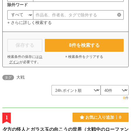
除外ワード
+ さらに詳しく検索する
保存する
8
件を検索する
検索条件の保存には
ロ
× 検索条件をクリアする
グイン
が必要です。
大戦
タグ
8
件
1
お気に入り追加
0
夕方の怪人とガラス玉の向こうの世界（大戦中のローファン