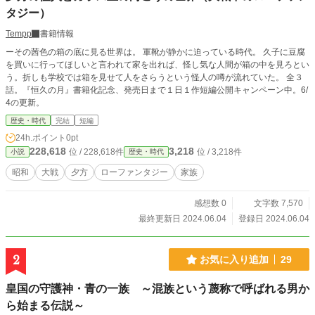
タジー）
Tempp
書籍情報
ーその茜色の箱の底に見る世界は。 軍靴が静かに迫っている時代。 久子に豆腐
を買いに行ってほしいと言われて家を出れば、怪し気な人間が箱の中を見ろとい
う。折しも学校では箱を見せて人をさらうという怪人の噂が流れていた。 全３
話。『恒久の月』書籍化記念、発売日まで１日１作短編公開キャンペーン中。6/
4の更新。
歴史・時代
完結
短編
24h.ポイント
0pt
228,618
3,218
位 / 228,618件
位 / 3,218件
小説
歴史・時代
昭和
大戦
夕方
ローファンタジー
家族
感想数 0
文字数 7,570
最終更新日 2024.06.04
登録日 2024.06.04
2
お気に入り追加
29
皇国の守護神・青の一族 ～混族という蔑称で呼ばれる男か
ら始まる伝説～