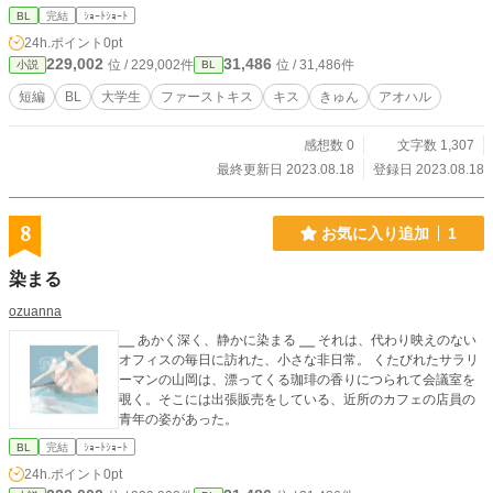
BL
完結
ｼｮｰﾄｼｮｰﾄ
24h.ポイント
0pt
229,002
31,486
位 / 229,002件
位 / 31,486件
小説
BL
短編
BL
大学生
ファーストキス
キス
きゅん
アオハル
感想数 0
文字数 1,307
最終更新日 2023.08.18
登録日 2023.08.18
8
お気に入り追加
1
染まる
ozuanna
⎯⎯ あかく深く、静かに染まる ⎯⎯ それは、代わり映えのない
オフィスの毎日に訪れた、小さな非日常。 くたびれたサラリ
ーマンの山岡は、漂ってくる珈琲の香りにつられて会議室を
覗く。そこには出張販売をしている、近所のカフェの店員の
青年の姿があった。
BL
完結
ｼｮｰﾄｼｮｰﾄ
24h.ポイント
0pt