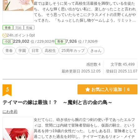
庭では楽しそうに笑って高校生活最後を満喫している生徒た
ち。 そんな輝く思い出がない私に、楽しかったことと言われ
ても。 そう思っていたらそこにクラスメイトの庄野くんがや
ってきた。 「ちょっとした探し物ゲームしよう。リミットは
卒業式」 探し物をしながら思い出す学校生活とは。
青春
完結
長編
24h.ポイント
0pt
229,002
7,926
位 / 229,002件
位 / 7,926件
小説
青春
青春
学園
日常
高校生
25周年カップ
きゅん
感想数 4
文字数 45,499
最終更新日 2025.12.05
登録日 2025.11.07
5
お気に入り追加
6
テイマーの嫁は最強！？ ～魔剣と古の金の鳥～
にわ冬莉
女だてらに、幼き頃から腕の立つ剣の使い手であったエルフ
ィは、世間には内緒で冒険者登録をし、仮面の騎士、という
異名を持つ19歳の女性だった。 しかしある日、冒険者として
過ごしてきた過去を封印し、テイマーであるリオン・メイナ