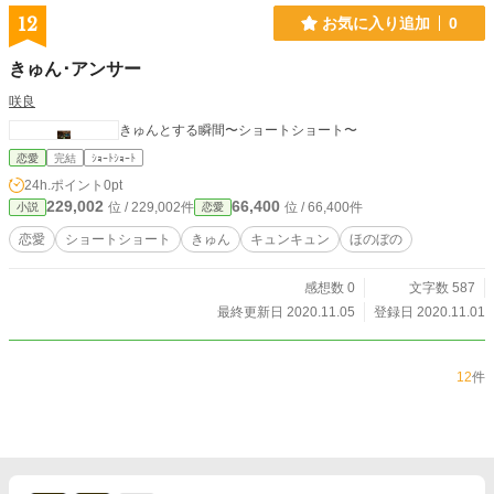
12
お気に入り追加
0
きゅん･アンサー
咲良
きゅんとする瞬間〜ショートショート〜
恋愛
完結
ｼｮｰﾄｼｮｰﾄ
24h.ポイント
0pt
229,002
66,400
位 / 229,002件
位 / 66,400件
小説
恋愛
恋愛
ショートショート
きゅん
キュンキュン
ほのぼの
感想数 0
文字数 587
最終更新日 2020.11.05
登録日 2020.11.01
12
件