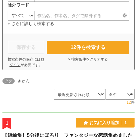
除外ワード
+ さらに詳しく検索する
保存する
12
件を検索する
検索条件の保存には
ロ
× 検索条件をクリアする
グイン
が必要です。
きゅん
タグ
12
件
1
お気に入り追加
1
【短編集】5分後にほろり ファンタジーな恋話集めました