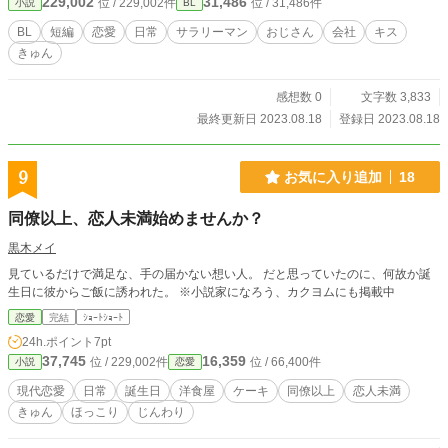
229,002
31,486
位 / 229,002件
位 / 31,486件
小説
BL
BL
短編
恋愛
日常
サラリーマン
おじさん
会社
キス
きゅん
感想数 0
文字数 3,833
最終更新日 2023.08.18
登録日 2023.08.18
9
お気に入り追加
18
同僚以上、恋人未満始めませんか？
黒木メイ
見ているだけで満足な、手の届かない想い人。 だと思っていたのに、何故か誕
生日に彼からご飯に誘われた。 ※小説家になろう、カクヨムにも掲載中
恋愛
完結
ｼｮｰﾄｼｮｰﾄ
24h.ポイント
7pt
37,745
16,359
位 / 229,002件
位 / 66,400件
小説
恋愛
現代恋愛
日常
誕生日
洋食屋
ケーキ
同僚以上
恋人未満
きゅん
ほっこり
じんわり