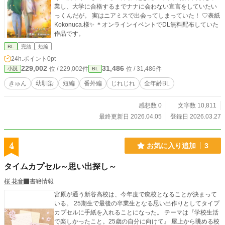
業し、大学に合格するまでナナに会わない宣言をしていたい
っくんだが。 実はニアミスで出会ってしまっていた！ ♡表紙
Kokonuca.様✨ ＊オンラインイベントでDL無料配布していた
作品です。
BL
完結
短編
24h.ポイント
0pt
229,002
31,486
位 / 229,002件
位 / 31,486件
小説
BL
きゅん
幼馴染
短編
番外編
じれじれ
全年齢BL
感想数 0
文字数 10,811
最終更新日 2026.04.05
登録日 2026.03.27
4
お気に入り追加
3
タイムカプセル～思い出探し～
桜 花音
書籍情報
宮原が通う新谷高校は、今年度で廃校となることが決まって
いる。 25期生で最後の卒業生となる思い出作りとしてタイプ
カプセルに手紙を入れることになった。 テーマは『学校生活
で楽しかったこと。25歳の自分に向けて』 屋上から眺める校