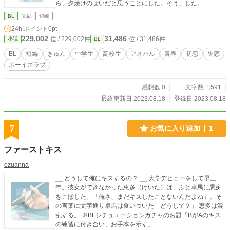
ら、夕焼けのせいだと思うことにした。そう、した。
BL
完結
短編
24h.ポイント
0pt
229,002
31,486
位 / 229,002件
位 / 31,486件
小説
BL
BL
短編
きゅん
中学生
高校生
アオハル
青春
初恋
失恋
ボーイズラブ
感想数 0
文字数 1,591
最終更新日 2023.08.18
登録日 2023.08.18
7
お気に入り追加
1
ファーストキス
ozuanna
⎯⎯ どうして俺にキスするの？ ⎯⎯ 大学デビューをして早三
年。彼女ができなかった恵多（けいた）は、ふと卓馬に愚痴
をこぼした。「俺さ、まだキスしたことないんだよね」。そ
の言葉に文字通り卓馬は食いついた「どうして？」 恵多は混
乱する。 ※BLシチュエーションガチャのお題「BがAのキス
の練習に付き合い、お手本を示す」