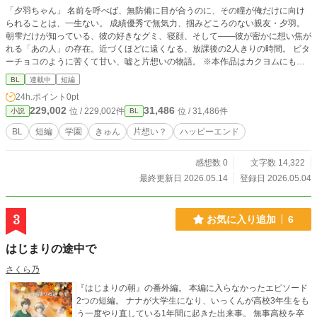
「夕羽ちゃん」 名前を呼べば、無防備に目が合うのに、その瞳が俺だけに向け
られることは、一生ない。 成績優秀で無気力、掴みどころのない親友・夕羽。
朝雫だけが知っている、彼の好きなグミ、寝顔、そして――彼が密かに想い焦が
れる「あの人」の存在。近づくほどに遠くなる、放課後の2人きりの時間。 ビタ
ーチョコのように苦くて甘い、嘘と片想いの物語。 ※本作品はカクヨムにも掲
載しています
BL
連載中
短編
24h.ポイント
0pt
229,002
31,486
位 / 229,002件
位 / 31,486件
小説
BL
BL
短編
学園
きゅん
片想い？
ハッピーエンド
感想数 0
文字数 14,322
最終更新日 2026.05.14
登録日 2026.05.04
3
お気に入り追加
6
はじまりの途中で
さくら乃
『はじまりの朝』の番外編。 本編に入らなかったエピソード
2つの短編。 ナナが大学生になり、いっくんが高校3年生をも
う一度やり直している1年間に起きた出来事。 無事高校を卒