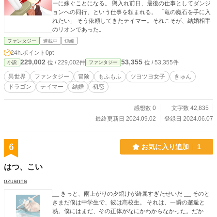
ーに嫁ぐことになる。 輿入れ前日、最後の仕事としてダンジ
ョンへの同行、という仕事を頼まれる。 「竜の魔石を手に入
れたい」 そう依頼してきたテイマー。それこそが、結婚相手
のリオンであった。
ファンタジー
連載中
短編
24h.ポイント
0pt
229,002
53,355
位 / 229,002件
位 / 53,355件
小説
ファンタジー
異世界
ファンタジー
冒険
もふもふ
ツヨツヨ女子
きゅん
ドラゴン
テイマー
結婚
初恋
感想数 0
文字数 42,835
最終更新日 2024.09.02
登録日 2024.06.07
6
お気に入り追加
1
はつ、こい
ozuanna
⎯⎯ きっと、雨上がりの夕焼けが綺麗すぎたせいだ ⎯⎯ そのと
きまだ僕は中学生で、彼は高校生。 それは、一瞬の邂逅と
熱。僕にはまだ、その正体がなにかわからなかった。だか