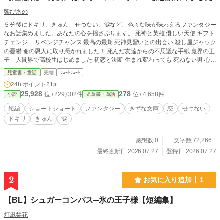
響ぴあの
５分後にドキリ、きゅん、せつない、涙など、色々な味が味わえるファンタジー
なお話集めました。あなたの心を揺さぶります。 死神と英雄 優しい天使 ギフト
チェンジ リベンジチャンス 最高の最期 死神見習いとの出会い 殺し屋ジャック
の憂鬱 命の恩人に取り憑かれました！ 死んだ友達からの不思議な手紙 魔界の王
子 人間界で高校生はじめました 初恋と決断 生まれ変わっても 死ねない男 心の
音 勇者が現実世界の高校生になったら 謎の女神
児童書・童話
完結
ｼｮｰﾄｼｮｰﾄ
24h.ポイント
21pt
25,928
278
位 / 229,002件
位 / 4,658件
小説
児童書・童話
短編
ショートショート
ファンタジー
きずな文庫
恋
せつない
ドキリ
きゅん
涙
感想数 0
文字数 72,266
最終更新日 2026.07.27
登録日 2026.07.27
2
お気に入り追加
1
【BL】シュガーコンパス─氷の王子様【短編集】
灯凪栞花