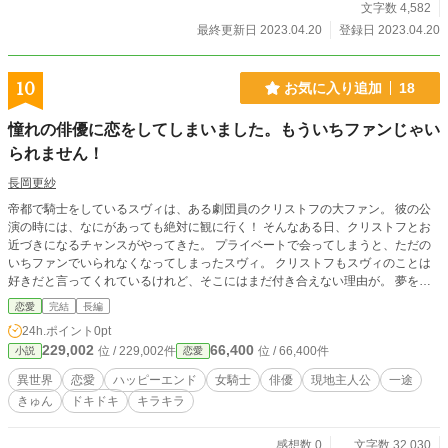
文字数 4,582
最終更新日 2023.04.20
登録日 2023.04.20
10
お気に入り追加
18
憧れの俳優に恋をしてしまいました。もういちファンじゃい
られません！
長岡更紗
帝都で騎士をしているスヴィは、ある劇団員のクリストフの大ファン。 彼の公
演の時には、なにがあっても絶対に観に行く！ そんなある日、クリストフとお
近づきになるチャンスがやってきた。 プライベートで会ってしまうと、ただの
いちファンでいられなくなってしまったスヴィ。 クリストフもスヴィのことは
好きだと言ってくれているけれど、そこにはまだ付き合えない理由が。 夢を追
いかけるクリストフを応援したくもあり、諦めてほしくもあるスヴィの出した結
恋愛
完結
長編
論は。 小説家になろうにも投稿しています。
24h.ポイント
0pt
229,002
66,400
位 / 229,002件
位 / 66,400件
小説
恋愛
異世界
恋愛
ハッピーエンド
女騎士
俳優
現地主人公
一途
きゅん
ドキドキ
キラキラ
感想数 0
文字数 32,030