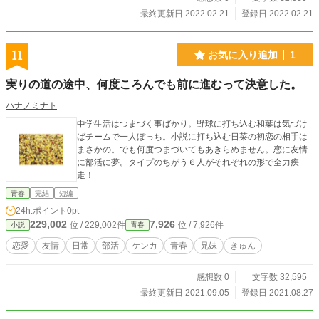
最終更新日 2022.02.21
登録日 2022.02.21
11
お気に入り追加
1
実りの道の途中、何度ころんでも前に進むって決意した。
ハナノミナト
中学生活はつまづく事ばかり。野球に打ち込む和葉は気づけ
ばチームで一人ぼっち。小説に打ち込む日菜の初恋の相手は
まさかの。でも何度つまづいてもあきらめません。恋に友情
に部活に夢。タイプのちがう６人がそれぞれの形で全力疾
走！
青春
完結
短編
24h.ポイント
0pt
229,002
7,926
位 / 229,002件
位 / 7,926件
小説
青春
恋愛
友情
日常
部活
ケンカ
青春
兄妹
きゅん
感想数 0
文字数 32,595
最終更新日 2021.09.05
登録日 2021.08.27