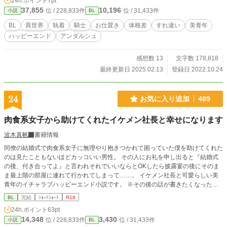
24h.ポイント
7pt
37,855
10,196
位 / 228,833件
位 / 31,433件
小説
BL
BL
異世界
執着
騎士
お仕置き
体格差
すれ違い
美青年
ハッピーエンド
アンダルシュ
感想数 13
文字数 178,818
最終更新日 2025.02.13
登録日 2022.10.24
24
お気に入り追加
489
肉食系女子から助けてくれたイケメン社長と幸せになります
波木真帆
書籍情報
同僚の結婚式で肉食系女子に無理やり抱きつかれて困っていた僕を助けてくれた
のは見たこともないほどカッコいい男性。 その人にお礼を申し出ると『結婚式
の後、付き合ってよ』と言われそれでいいならとOKしたら披露宴の後にそのま
ま最上階の部屋に連れて行かれてしまって……。 イケメン社長と可愛らしい美
青年のイチャラブハッピーエンド小説です。 ※その後の話が書きたくなったの
で独立させました。 R18には※つけます。
BL
完結
ｼｮｰﾄｼｮｰﾄ
R18
24h.ポイント
63pt
14,348
3,430
位 / 228,833件
位 / 31,433件
小説
BL