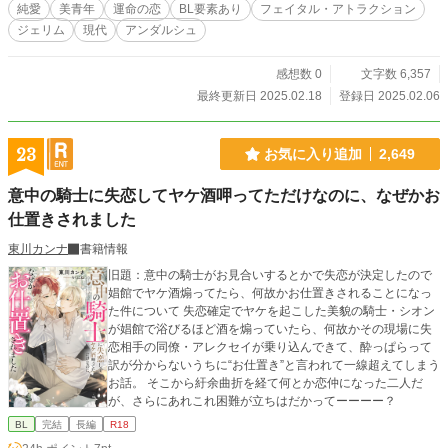
純愛
美青年
運命の恋
BL要素あり
フェイタル・アトラクション
ジェリム
現代
アンダルシュ
感想数 0
文字数 6,357
最終更新日 2025.02.18
登録日 2025.02.06
23
お気に入り追加
2,649
意中の騎士に失恋してヤケ酒呷ってただけなのに、なぜかお
仕置きされました
東川カンナ
書籍情報
旧題：意中の騎士がお見合いするとかで失恋が決定したので
娼館でヤケ酒煽ってたら、何故かお仕置きされることになっ
た件について 失恋確定でヤケを起こした美貌の騎士・シオン
が娼館で浴びるほど酒を煽っていたら、何故かその現場に失
恋相手の同僚・アレクセイが乗り込んできて、酔っぱらって
訳が分からないうちに“お仕置き”と言われて一線超えてしまう
お話。 そこから紆余曲折を経て何とか恋仲になった二人だ
が、さらにあれこれ困難が立ちはだかってーーーー？
BL
完結
長編
R18