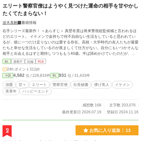
エリート警察官僚はようやく見つけた運命の相手を甘やかし
たくてたまらない！
波木真帆
書籍情報
右手シリーズ最新作！ ＜あらすじ＞ 真壁冬貴は将来警視総監候補と言われるほ
どのエリート。 イケメンで金持ちで何不自由ない生活をしていると思われてい
るが、彼に一つだけ足りないのは愛する存在。高校・大学時代の友人たちが最愛
たちと幸せな生活をしているのが羨ましくて仕方がない。自分にもいつかそんな
相手と出会えるはずと期待しつつももう40歳。半ば諦めかけていたのだが、あ
る事件で出会った久代要を見た瞬間、今まで感じたことのない感情が湧き上が
BL
連載中
短編
R18
る。 彼が運命の相手だと悟った冬貴は必死で彼を囲い込む。 イケメンエリート
24h.ポイント
312pt
警察官僚と儚げな社長秘書のイチャラブハッピーエンド小説です。 シリーズも
4,582
931
位 / 228,833件
位 / 31,433件
小説
BL
のですが単体でもお楽しみにいただけます。 R18には※つけます。
溺愛
甘々
エリート
警察官僚
社長秘書
儚げ美人
イケメン
美青年
ハッピーエンド
感想数 168
文字数 203,076
最終更新日 2026.07.19
登録日 2024.11.16
2
お気に入り追加
13