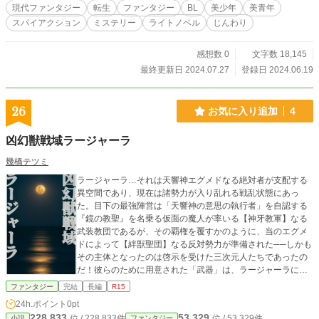
現代ファンタジー
転生
ファンタジー
BL
美少年
美青年
スパイアクション
ミステリー
ライトノベル
じんわり
感想数 0
文字数 18,145
最終更新日 2024.07.27
登録日 2024.06.19
26
お気に入り追加
4
凶幻獣戦域ラージャーラ
幾橋テツミ
ラージャーラ…それは天響神エグメドなる絶対者が支配する
異空間であり、現在は諸勢力が入り乱れる戦乱状態にあっ
た。目下の最強陣営は「天響神の意思の執行者」を自認する
『鏡の教聖』を名乗る仮面の魔人が率いる【神牙教軍】なる
武装教団であるが、その覇権を覆すかのように、当のエグメ
ドによって【絆獣聖団】なる反対勢力が準備された──しかも
その主体となったのは啓示を受けた三次元人たちであったの
だ！彼らのために用意された「武器」は、ラージャーラに生
息する魔獣たちがより戦闘力を増強され、特殊な訓練を施さ
ファンタジー
完結
長編
R15
れた＜操獣師＞なる地上人と意志を通わせる能力を得た『絆
24h.ポイント
0pt
獣』というモンスターの群れと、『錬装磁甲』という恐るべ
228,833
53,329
位 / 228,833件
位 / 53,329件
小説
ファンタジー