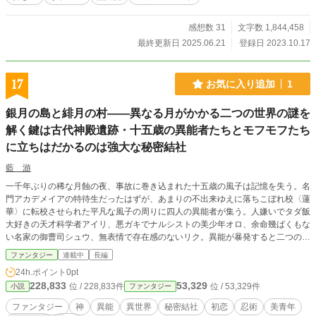
感想数 31
文字数 1,844,458
最終更新日 2025.06.21
登録日 2023.10.17
17
お気に入り追加
1
銀月の島と緋月の村――異なる月がかかる二つの世界の謎を
解く鍵は古代神殿遺跡・十五歳の異能者たちとモフモフたち
に立ちはだかるのは強大な秘密結社
藍 游
一千年ぶりの稀な月蝕の夜、事故に巻き込まれた十五歳の風子は記憶を失う。名
門アカデメイアの特待生だったはずが、あまりの不出来ゆえに落ちこぼれ校〈蓮
華〉に転校させられた平凡な風子の周りに四人の異能者が集う。人嫌いでタダ飯
大好きの天才科学者アイリ、悪ガキでナルシストの美少年オロ、余命幾ばくもな
い名家の御曹司シュウ、無表情で存在感のないリク。異能が暴発すると二つの月
が交わり、世界が崩壊する。十五歳たちは、雲龍九孤忍術宗主のばあちゃんや天
ファンタジー
連載中
長編
月仙門の最高異能者銀麗月カイから異能抑制法を学び、モフモフたちを連れて時
24h.ポイント
0pt
空を駆け巡る。転生なし、剣なし、知恵ありの闘い。強大な秘密結社が立ちはだ
228,833
53,329
位 / 228,833件
位 / 53,329件
小説
ファンタジー
かる。
ファンタジー
神
異能
異世界
秘密結社
初恋
忍術
美青年