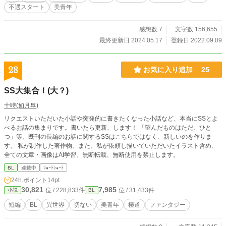
不遇スタート
美青年
感想数 7
文字数 156,655
最終更新日 2024.05.17
登録日 2022.09.09
28
お気に入り追加
25
SS大集合！(大？)
十時(如月皐)
リクエストいただいた小話や突発的に書きたくなった小話など、本当にSSとよ
べるお話の集まりです。書いたら更新、します！ 「望んだものはただ、ひと
つ」等、既刊の長編のお話に関するSSはこちらではなく、新しいのを作りま
す。 私が制作した著作物、また、私が依頼し描いていただいたイラスト含め、
全ての文章・画像はAI学習、無断転載、無断使用を禁止します。
BL
連載中
ｼｮｰﾄｼｮｰﾄ
24h.ポイント
14pt
30,821
7,985
位 / 228,833件
位 / 31,433件
小説
BL
短編
BL
異世界
切ない
美青年
極道
ファンタジー