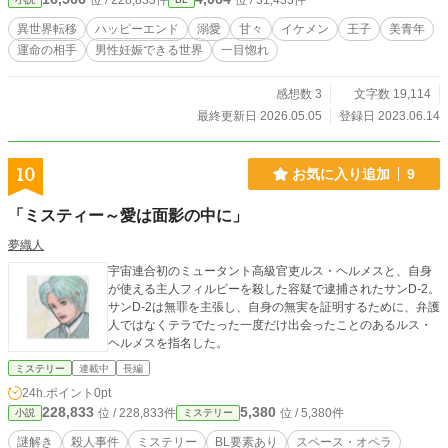
位 / 228,833件
位 / 31,433件
て書いてしまいましたので、すぐに終わります。 朔来視点も入れて、５話くら
いで終わるかなと思っています。 R18には※つけます。
異世界転移
ハッピーエンド
溺愛
甘々
イケメン
王子
美青年
運命の相手
男性妊娠できる世界
一目惚れ
感想数 3
文字数 19,114
最終更新日 2026.05.05
登録日 2023.06.14
10
お気に入り追加
9
「ミスティー～愛は面影の中に」
夢織人
宇宙連合初のミュータント高級官吏ルス・ヘルメスと、自身
が使える主人フィルビーを殺した容疑で逮捕されたサンD-2。
サンD-2は無罪を主張し、自身の無実を証明するために、弁護
人ではなくテラでたった一度だけ出会ったことのあるルス・
ヘルメスを指名した。
ミステリー
連載中
長編
24h.ポイント
0pt
228,833
5,380
位 / 228,833件
位 / 5,380件
小説
ミステリー
謎解き
殺人事件
ミステリー
BL要素あり
スペース・オペラ