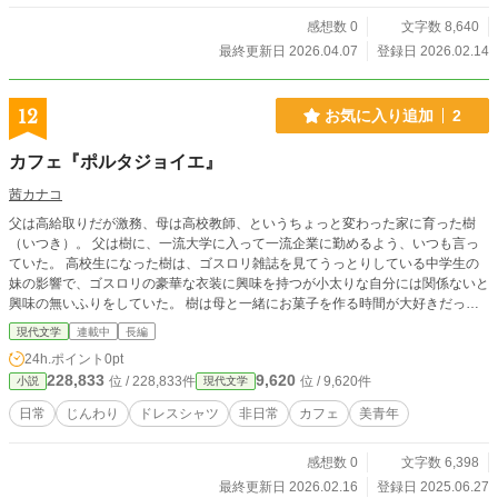
感想数 0
文字数 8,640
最終更新日 2026.04.07
登録日 2026.02.14
12
お気に入り追加
2
カフェ『ポルタジョイエ』
茜カナコ
父は高給取りだが激務、母は高校教師、というちょっと変わった家に育った樹
（いつき）。 父は樹に、一流大学に入って一流企業に勤めるよう、いつも言っ
ていた。 高校生になった樹は、ゴスロリ雑誌を見てうっとりしている中学生の
妹の影響で、ゴスロリの豪華な衣装に興味を持つが小太りな自分には関係ないと
興味の無いふりをしていた。 樹は母と一緒にお菓子を作る時間が大好きだった
アイシングクッキーを作った時、かわいいイラストが上手ね、と母と妹に褒めら
現代文学
連載中
長編
れ樹も嬉しかった。 しかし、高校受験、大学受験、と勉強に時間を奪われ、い
24h.ポイント
0pt
つしかおかし作りからも母からも離れて行った 父と母は見ている方が照れるほ
228,833
9,620
位 / 228,833件
位 / 9,620件
小説
現代文学
ど愛し合っており、穏やかな家庭で、樹と妹はすくすく育った 樹は父の言う通
り、一流大学の工学科をでて、一流企業に入社した。 ある日、会社から帰ると
日常
じんわり
ドレスシャツ
非日常
カフェ
美青年
母がクッキーを焼いていた。久々に手伝う樹。 焼きあがったクッキーにアイシ
ングで絵を描く樹。 アイシングクッキーを可愛いと喜んだ妹。クッキーを美味
感想数 0
文字数 6,398
しそうに食べている。 樹はお菓子作りの楽しさを思い出す。 私の作ったお菓子
で人が笑顔になるって言いな、と思う樹 いつかお菓子を出せるお店を開きた
最終更新日 2026.02.16
登録日 2025.06.27