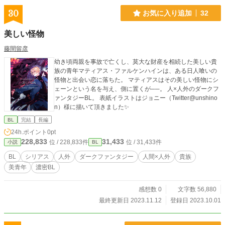
30
お気に入り追加
32
美しい怪物
藤間留彦
幼き頃両親を事故で亡くし、莫大な財産を相続した美しい貴
族の青年マティアス・ファルケンハインは、ある日人喰いの
怪物と出会い恋に落ちた。 マティアスはその美しい怪物にシ
ェーンという名を与え、側に置くが──。 人×人外のダークフ
ァンタジーBL。 表紙イラストはジョニー（Twitter@unshino
n）様に描いて頂きました✨
BL
完結
長編
24h.ポイント
0pt
228,833
31,433
位 / 228,833件
位 / 31,433件
小説
BL
BL
シリアス
人外
ダークファンタジー
人間×人外
貴族
美青年
濃密BL
感想数 0
文字数 56,880
最終更新日 2023.11.12
登録日 2023.10.01