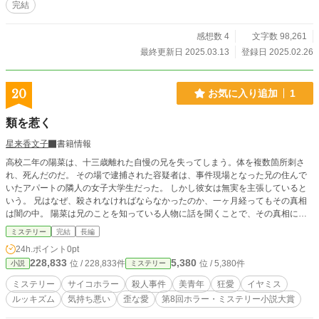
完結
感想数 4
文字数 98,261
最終更新日 2025.03.13
登録日 2025.02.26
20
お気に入り追加
1
類を惹く
星来香文子
書籍情報
高校二年の陽菜は、十三歳離れた自慢の兄を失ってしまう。体を複数箇所刺さ
れ、死んだのだ。 その場で逮捕された容疑者は、事件現場となった兄の住んで
いたアパートの隣人の女子大学生だった。 しかし彼女は無実を主張していると
いう。 兄はなぜ、殺されなければならなかったのか、一ヶ月経ってもその真相
は闇の中。 陽菜は兄のことを知っている人物に話を聞くことで、その真相に近
づいて行く。 ※タイトルは「類（るい）を惹（ひ）く」と読みます。 ※この作
ミステリー
完結
長編
品は他の投稿サイト（カクヨム等)にも掲載しています。
24h.ポイント
0pt
228,833
5,380
位 / 228,833件
位 / 5,380件
小説
ミステリー
ミステリー
サイコホラー
殺人事件
美青年
狂愛
イヤミス
ルッキズム
気持ち悪い
歪な愛
第8回ホラー・ミステリー小説大賞