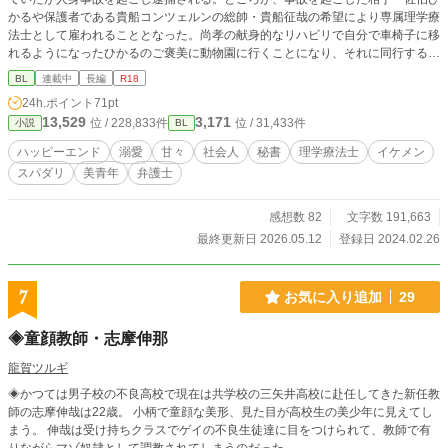
かるや保護者である貴船コンツェルンの総帥・貴船征哉の希望により専属理学療
法士として雇われることとなった。尚孝の献身的なリハビリで自分で車椅子に移
れるようになったひかるのご褒美に動物園に行くことになり、それに同行するこ
とになった。当日、ひかるのためにお菓子を買っていこうと思った店で思わぬト
BL
連載中
長編
R18
ラブルに遭い、困っていたところ颯爽と助けてくれた彼のことが気になってしま
24h.ポイント
71pt
う。 もう会えないと思っていた相手が貴船会長の敏腕秘書だったことを知り、
13,529
3,171
位 / 228,833件
位 / 31,433件
小説
BL
驚く尚孝だったが、一緒に過ごすうちにどんどん惹かれていって……。 ようや
く最愛と出会った弁護士資格もある優秀な敏腕秘書と専属理学療法士の純粋で
ハッピーエンド
溺愛
甘々
社会人
秘書
理学療法士
イケメン
甘々な恋愛のお話です。 こちらは 『歩けなくなったお荷物な僕がセレブなイケ
スパダリ
美青年
弁護士
メン社長に甘々なお世話されています』の中に出てくる脇カップルですが、出番
が増えすぎたので、独立させることにしました。 なので、 メイン『歩けなくな
ったお荷物な僕がセレブなイケメン社長に甘々なお世話されています』（征哉＆
感想数 82
文字数 191,663
一花） 脇カップル①『ひとりぼっちになった僕は新しい家族に愛と幸せを教え
最終更新日 2026.05.12
登録日 2024.02.26
てもらいました』 （昇＆直純） 脇カップル②『ウブで真面目な理学療法士の
初恋のお相手はセレブなイケメン敏腕秘書でした』 （唯人＆尚孝） のシリー
ズ三部作となります。 『歩けなくなったお荷物な僕がセレブなイケメン社長に
7
お気に入り追加
29
甘々なお世話されています』のお話から移行して、続きを書いていきたいと思っ
ていますので、どうぞよろしくお願いします。 R18には※つけます。
◈童顔教師・志摩伸那
龍賀ツルギ
◈かつては男子校の不良高校で現在は共学校の三矢井高校に赴任してきた新任教
師の志摩伸哉は22歳。 小柄で童顔な美形、見た目が高校生の美少年に見えてし
まう。 伸哉は受け持ちクラスでゲイの不良生徒達に目をつけられて、教師で有