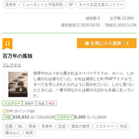
美青年
ミュータントと宇宙市民
SF
キャラ文芸大賞エントリー
感想数 0
文字数 23,950
最終更新日 2026.05.03
登録日 2025.11.08
11
お気に入り追加
2
百万年の孤独
プレアデス
世界中の人々から愛されるスーパーアイドル、ヨハン。しか
し彼の心は虚ろだった。かれは成功したK−POPアイドルで、
すべてを手に入れたかのように思われていた。しかし気づい
たときには、一番大切なひとは彼のそばから永遠に去ってい
た。
ミステリー
連載中
長編
R15
24h.ポイント
0pt
228,833
5,380
位 / 228,833件
位 / 5,380件
小説
ミステリー
恋愛
BL
青春
美青年
悲恋
運命の相手
ミステリー
失踪
愛ゆえに
耽美