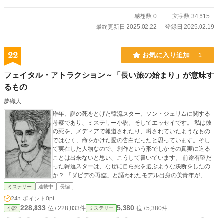
感想数 0
文字数 34,615
最終更新日 2025.02.22
登録日 2025.02.19
22
お気に入り追加
1
フェイタル・アトラクション～「長い旅の始まり」が意味す
るもの
夢織人
昨年、謎の死をとげた韓流スター、ソン・ジェリムに関する
考察であり、ミステリー小説。そしてエッセイです。 私は彼
の死を、メディアで報道されたり、噂されていたようなもの
ではなく、命をかけた愛の告白だったと思っています。そし
て実在した人物なので、創作という形でしかその真実に迫る
ことは出来ないと思い、こうして書いています。 前途有望だ
った韓流スターは、なぜに自ら死を選ぶような決断をしたの
か？ 「ダビデの再臨」と謳われたモデル出身の美青年が、本
当に恋して愛した心の恋人は、いったい誰だったのか？
ミステリー
連載中
長編
24h.ポイント
0pt
228,833
5,380
位 / 228,833件
位 / 5,380件
小説
ミステリー