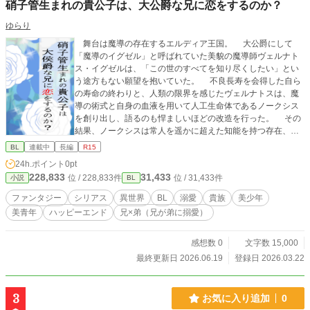
硝子管生まれの貴公子は、大公爵な兄に恋をするのか？
ゆらり
舞台は魔導の存在するエルディア王国。 大公爵にして
「魔導のイグゼル」と呼ばれていた美貌の魔導師ヴェルナト
ス・イグゼルは、「この世のすべてを知り尽くしたい」とい
う途方もない願望を抱いていた。 不良長寿を会得した自ら
の寿命の終わりと、人類の限界を感じたヴェルナトスは、魔
導の術式と自身の血液を用いて人工生命体であるノークシス
を創り出し、語るのも悍ましいほどの改造を行った。 その
結果、ノークシスは常人を遥かに超えた知能を持つ存在、
「叡智」へと変容していく。 一方、彼に才能を見出され養
BL
連載中
長編
R15
子となった元貴族庶子のルキレシオンは、養父ヴェルナトス
24h.ポイント
0pt
の禁忌を犯した行為に慄きながらも、弟であるノークシスを
228,833
31,433
位 / 228,833件
位 / 31,433件
小説
BL
守り育てるうちに、次第に深く彼を愛するようになってい
く。 ……そしてノークシスもまた、ルキレシオンという存
ファンタジー
シリアス
異世界
BL
溺愛
貴族
美少年
在を「絶対にして唯一信頼可能な存在」として認識し、彼な
美青年
ハッピーエンド
兄×弟（兄が弟に搦愛）
りの言葉と仕草で心を寄り添わせ始めるのだった。 イグゼ
ル大公爵の兄ルキレシオン×人工生命体の弟ノークシス。血の
繋がりのない兄弟の繰り広げる異世界ファンタジーBL小説。
感想数 0
文字数 15,000
ハッピーエンド、念のためＲ１５指定。１８禁になるかは未
最終更新日 2026.06.19
登録日 2026.03.22
定です。 ※すぐくっ付きません。兄×弟。リバはありませ
ん。 ※「各話ぴったり１０００文字にする」という鬼畜縛
りプレイ実施中。
3
お気に入り追加
0