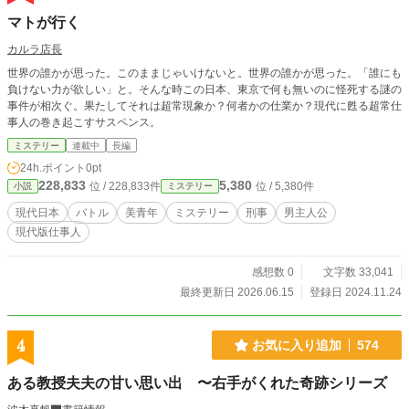
マトが行く
カルラ店長
世界の誰かが思った。このままじゃいけないと。世界の誰かが思った。「誰にも
負けない力が欲しい」と。そんな時この日本、東京で何も無いのに怪死する謎の
事件が相次ぐ。果たしてそれは超常現象か？何者かの仕業か？現代に甦る超常仕
事人の巻き起こすサスペンス。
ミステリー
連載中
長編
24h.ポイント
0pt
228,833
5,380
位 / 228,833件
位 / 5,380件
小説
ミステリー
現代日本
バトル
美青年
ミステリー
刑事
男主人公
現代版仕事人
感想数 0
文字数 33,041
最終更新日 2026.06.15
登録日 2024.11.24
4
お気に入り追加
574
ある教授夫夫の甘い思い出 〜右手がくれた奇跡シリーズ