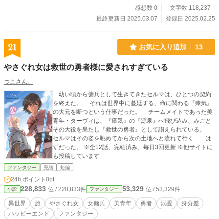
感想数 0
文字数 118,237
最終更新日 2025.03.07
登録日 2025.02.25
21
お気に入り追加
13
やさぐれ女は救世の勇者様に愛されすぎている
つこさん。
幼い頃から傭兵として生きてきたセルマは、ひとつの契約
を終えた。 それは世界中に蔓延する、命に関わる『瘴気』
の大元を断つという仕事だった。 チームメイトであった美
青年・ターヴィは、『瘴気』の『源泉』へ飛び込み、みごと
その大役を果たし『救世の勇者』として讃えられている。
セルマはその姿を眺めてから次の土地へと流れて行く……は
ずだった。 ※全12話、完結済み、毎日3回更新 ※他サイトに
も投稿しています
ファンタジー
完結
短編
24h.ポイント
0pt
228,833
53,329
位 / 228,833件
位 / 53,329件
小説
ファンタジー
異世界
旅
やさぐれ女
女傭兵
美青年
勇者
溺愛
身分差
ハッピーエンド
ファンタジー