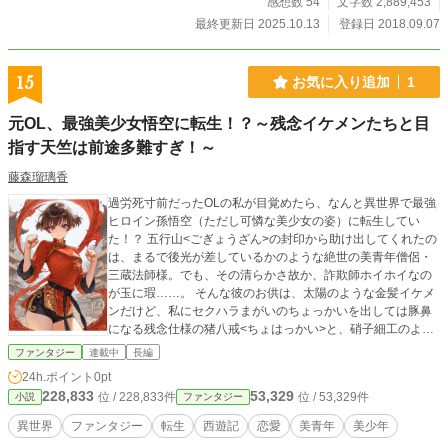
感想数 54
文字数 2,889,453
最終更新日 2025.10.13
登録日 2018.09.07
15
お気に入り追加
1
元OL、最強美少女悟空に転生！？～残念イケメンたちと目
指す天竺は前途多難すぎ！～
藤森瑠璃香
過労死寸前だったOLの私が目覚めたら、なんと異世界で最強
ヒロイン孫悟空（ただし可憐な美少女の姿）に転生してい
た！？ 五行山<ごぎょうざん>の封印から助け出してくれたの
は、まるで後光が差しているかのような絶世の美青年僧侶・
三蔵法師様。でも、その清らかさ故か、詐欺師ホイホイなの
が玉に瑕……。 そんな彼のお供は、太陽のような金髪イケメ
ンだけど、私にセクハラまがいのちょっかいを出しては豚鼻
になる残念仕様の猪八戒<ちょはっかい>と、硝子細工のよう
に繊細な美少年なのに、口を開けば毒舌ばかり、でも私には
ファンタジー
連載中
長編
やたらと構ってほしそうな沙悟浄<さごじょう>。 個性的すぎ
24h.ポイント
0pt
る（というか問題しかない？）イケメンたちとの天竺<てんじ
228,833
53,329
位 / 228,833件
位 / 53,329件
小説
ファンタジー
く>への旅は、トラブルの連続！強力な武器・如意棒<にょい
ぼう>を片手に、元OLのツッコミと雑草魂で、悟空は仲間た
異世界
ファンタジー
転生
西遊記
恋愛
美青年
美少年
ちを守り抜けるのか！？ ハラハラドキドキの冒険と、仲間た