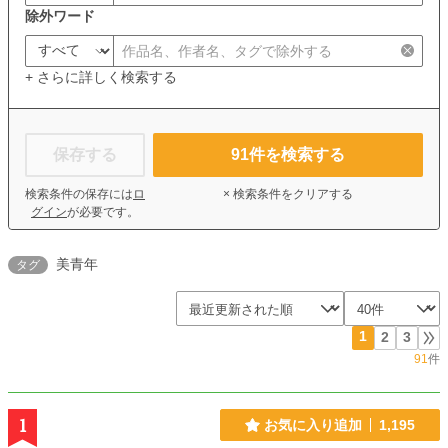
除外ワード
+ さらに詳しく検索する
保存する
91
件を検索する
検索条件の保存には
ロ
× 検索条件をクリアする
グイン
が必要です。
美青年
タグ
1
2
3
91
件
1
お気に入り追加
1,195