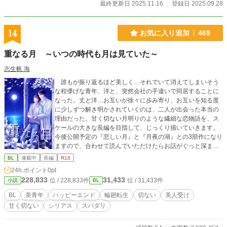
最終更新日 2025.11.16
登録日 2025.09.28
14
お気に入り追加
469
重なる月 ～いつの時代も月は見ていた～
志生帆 海
誰もが振り返るほど美しく…それでいて消えてしまいそう
な程儚げな青年、洋と、突然会社の手違いで同居することに
なった。丈と洋…お互いが徐々に歩み寄り、お互いを知る度
に少しずつ解き明かされていくのは、二人が出会った本当の
理由だった。甘く切ない月明りのような繊細な恋物語を、ス
ケールの大きな長編を目指して、じっくり描いていきます。
今後公開予定の『悲しい月』と『月夜の湖』との3部作になり
ますので、合わせて読んでいただけたらお話がぐっと深まり
ます。 ◆但し輪廻転生＆トリップ・R18・無理矢理を含みま
BL
連載中
長編
R18
す◆苦手な方は閲覧ご注意下さい。 ◆ご注意とお願い◆ 凌
24h.ポイント
0pt
辱の描写はありますが、すべての出来事に未来へ繋がる意味
228,833
31,433
位 / 228,833件
位 / 31,433件
小説
BL
があり、主人公が、どん底から浮上していくお話を真剣に書
いています。どうかご理解くださいませ。 美しい表紙絵
BL
美青年
ハッピーエンド
輪廻転生
切ない
美人受け
を、ほしふるほたるさん@HoshifuruHotaru に依頼して描い
甘く切ない
シリアス
スパダリ
ていただきました。丈と洋の世界を創り上げて下さり、あり
がとうございます。