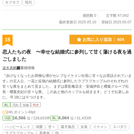
モフモフ
現代
感想数 0
文字数 47,042
最終更新日 2025.05.10
登録日 2025.05.07
18
お気に入り追加
404
恋人たちの夜 〜幸せな結婚式に参列して甘く蕩ける夜を過
ごしました
波木真帆
書籍情報
『歩けなくなったお荷物な僕がセレブなイケメン社長に甘々なお世話されていま
す』の主人公、一花と征哉の結婚式に参列したラブラブカップルのそれぞれの
甘々な夜をまとめて見ました。 まずは星彩庵店主・安城伊吹と櫻葉グループ社
長・櫻葉史紀の甘々な夜。 このあと他のカップルも続きます。どうぞお楽しみ
に。 R 18には※つけます。
BL
完結
短編
R18
24h.ポイント
49pt
16,566
4,064
位 / 228,833件
位 / 31,433件
小説
BL
ハッピーエンド
溺愛
甘々
露天風呂
女装
イケメン
スパダリ
ラブラブカップル
美青年
BL