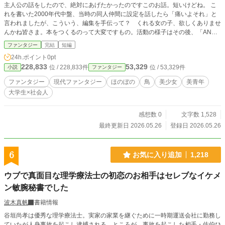
主人公の話をしたので、絶対にあげたかったのですこのお話。短いけどね。 こ
れを書いた2000年代中盤、当時の同人仲間に設定を話したら「痛いよそれ」と
言われましたが、こういう、編集を手伝って？ くれる女の子、欲しくありませ
んかね皆さま。本をつくるのって大変ですもの。活動の様子はその後、「ANGE
L ATTACKむという作品の番外編にさせていただきました。 元は、2000年代
ファンタジー
完結
短編
前半に、マリア様がみてるのなりきりチャットに参加してて、そちらで知り合っ
24h.ポイント
0pt
た方が当時私がやってた個人サイトにいらしてくださり、キリ番を取られたんで
228,833
53,329
位 / 228,833件
位 / 53,329件
小説
ファンタジー
す笑 確か3000だったかな。で、リクエストを募ったらファンタジーというお
題をいただきまして、頭を絞ったら、80年代の有名な少女漫画を思い出した
ファンタジー
現代ファンタジー
ほのぼの
鳥
美少女
美青年
と。そのお話がイギリスものなので、彼氏役がイギリス混血のイケメンになった
大学生×社会人
のかな。 ちなみに、彼に関する注意その1。私がゴダイゴに夢中な今混血のハン
サムといえばスティーヴ・フォックスさんですが、彼とは全く違うタイプの美形
を想像してくださいお願いします。 更に注意その2です。る注意書きです。
感想数 0
文字数 1,528
ダブルとは、日本人と他民族・他国籍・他人種などとの間に生まれた者。複数の
最終更新日 2026.05.26
登録日 2026.05.26
ルーツ（文化）を持っている、という考え方により使われ始めた言葉。ハーフや
ミックスなどと同義（解釈が異なる場合もある）。 右の文は、ＷＩＫＩＰＥ
ＤＩＡの文面を少し弄りました。執筆当初は、「ハーフ」にしていましたが、今
6
お気に入り追加
1,218
回こちらを採用しました。
ウブで真面目な理学療法士の初恋のお相手はセレブなイケメ
ン敏腕秘書でした
波木真帆
書籍情報
谷垣尚孝は優秀な理学療法士。実家の家業を継ぐために一時期運送会社に勤務し
ていたが人身事故を起こし逮捕される。ところが、事故を起こした相手・佐伯ひ