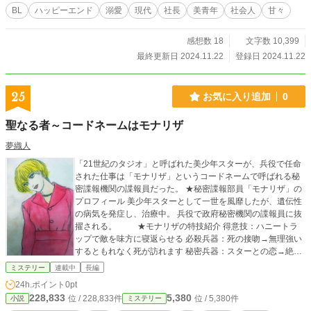
BL
ハッピーエンド
溺愛
現代
社長
美青年
社会人
甘々
感想数 18
文字数 10,399
最終更新日 2024.11.22
登録日 2024.11.22
25
お気に入り追加
0
聖なる者～コードネームはモナリザ
夢織人
「21世紀のタジオ」と呼ばれた美少年スターが、兵役で任命
された仕事は「モナリザ」というコードネームで呼ばれる秘
密諜報機関の諜報員だった。 ★秘密諜報部員「モナリザ」の
プロフィール 美少年スターとして一世を風靡したが、遺伝性
の病気を発症し、治療中。 兵役で政府秘密機関の諜報員に抜
擢される。 ★モナリザの特技紹介 得意技：ハニートラ
ップで敵を味方に寝返らせる 必殺兵器：死の接吻→無理強い
するともれなく死が訪れます 秘密兵器：スターとの恋→絶対
絶命jのときのみ正体を明かし逃亡を手伝わせる
ミステリー
連載中
長編
24h.ポイント
0pt
228,833
5,380
位 / 228,833件
位 / 5,380件
小説
ミステリー