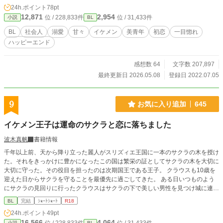
て……。 こちらは右手がくれた奇跡シリーズに出てくる安慶名伊織が主人公の
24h.ポイント
78pt
お話です。 これだけでも楽しめると思いますが、他のお話につながっています
12,871
2,954
位 / 228,833件
位 / 31,433件
小説
BL
ので未読の方はぜひそちらも読んでいただけると嬉しいです♡ 弁護士が主人公
ですが裁判等のお話は一切ありません。 溺愛甘々ハッピーエンド小説です。 そ
BL
社会人
溺愛
甘々
イケメン
美青年
初恋
一目惚れ
こまで長くはならない予定です。 R18には※つけます。
ハッピーエンド
感想数 64
文字数 207,897
最終更新日 2026.05.08
登録日 2022.07.05
9
お気に入り追加
645
イケメン王子は運命のサクラと恋に落ちました
波木真帆
書籍情報
千年以上前、天から降り立った麗人がスリズィエ王国に一本のサクラの木を授け
た。それをきっかけに豊かになったこの国は繁栄の証としてサクラの木を大切に
大切に守った。その役目を担ったのは次期国王である王子。 クラウスも10歳を
迎えた日からサクラを守ることを最優先に過ごしてきた。 ある日いつものよう
にサクラの見回りに行ったクラウスはサクラの下で美しい男性を見つけ城に連れ
帰った。 目を覚ました彼は、自分を朔来（サクラ）だと名乗り…… 運命の相手
BL
完結
ｼｮｰﾄｼｮｰﾄ
R18
に出会った王子と、突然この世界にやってきた朔来とのイチャラブハッピーエン
24h.ポイント
49pt
ド小説です。 他の連載小説が溜まっているのに、つい違うものを書きたくなっ
16,566
4,064
小説
BL