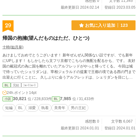
感想数 0
文字数 11,345
最終更新日 2024.02.14
登録日 2023.03.05
29
お気に入り追加
123
帰国の抱擁(望んだものはただ、ひとつ)
十時(如月皐)
あけましておめでとうございます！ 新年ぜんぜん関係ない話ですが、でも新年
にUPします！ もしかしたら文フリ京都でこちらの無配を配るかも、です。 友好
国の戴冠式の為に国を離れていたアルフレッドがやっと帰ってくる。 今回は城
で待っていたシェリダンは、宰相ジェラルドの提案で王都の境である西の門まで
出迎えに行くことに。 久しぶりに会うアルフレッドは、シェリダンを目にした
瞬間に抱きしめてきて――。 私が制作した著作物、また、私が依頼し描いてい
BL
完結
ｼｮｰﾄｼｮｰﾄ
ただいたイラスト含め、全ての文章・画像はAI学習、無断転載、無断使用を禁止
24h.ポイント
14pt
します。
30,821
7,985
位 / 228,833件
位 / 31,433件
小説
BL
短編
BL
溺愛
執着
美青年
男の王妃
感想数 0
文字数 6,067
最終更新日 2024.01.01
登録日 2024.01.01