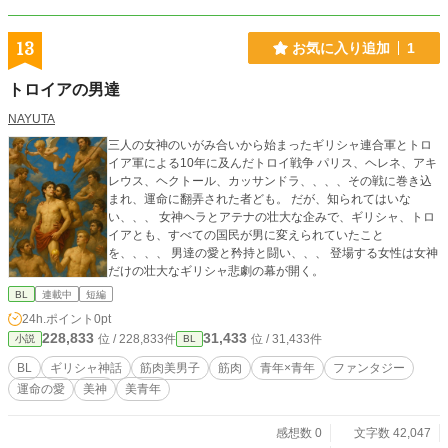
い、と思うようになりお金を貯める樹。 そして夜間の製菓学校に二年通いお菓
子作りの技術を磨いた。 父が亡くなり遺産を手にした樹は、自分が安らげるよ
うな場所を作りたいと思い、カフェ『ボルタジョイエ』を開く。
13
お気に入り追加
1
トロイアの男達
NAYUTA
三人の女神のいがみ合いから始まったギリシャ連合軍とトロ
イア軍による10年に及んだトロイ戦争 パリス、ヘレネ、アキ
レウス、ヘクトール、カッサンドラ、、、、その戦に巻き込
まれ、運命に翻弄された者ども。 だが、知られてはいな
い、、、 女神ヘラとアテナの壮大な企みで、ギリシャ、トロ
イアとも、すべての国民が男に変えられていたこと
を、、、、 男達の愛と矜持と闘い、、、 登場する女性は女神
だけの壮大なギリシャ悲劇の幕が開く。
BL
連載中
短編
24h.ポイント
0pt
228,833
31,433
位 / 228,833件
位 / 31,433件
小説
BL
BL
ギリシャ神話
筋肉美男子
筋肉
青年×青年
ファンタジー
運命の愛
美神
美青年
感想数 0
文字数 42,047