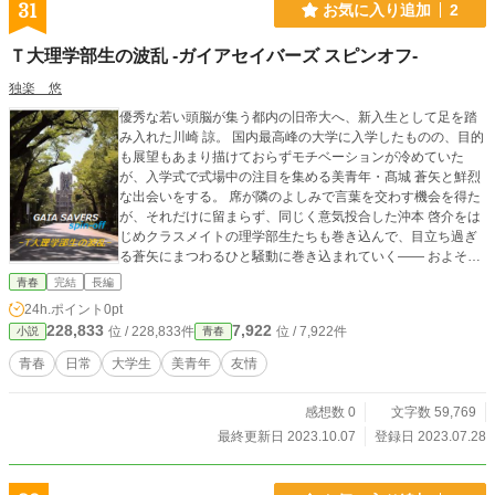
31
お気に入り追加
2
Ｔ大理学部生の波乱 -ガイアセイバーズ スピンオフ-
独楽 悠
優秀な若い頭脳が集う都内の旧帝大へ、新入生として足を踏
み入れた川崎 諒。 国内最高峰の大学に入学したものの、目的
も展望もあまり描けておらずモチベーションが冷めていた
が、入学式で式場中の注目を集める美青年・髙城 蒼矢と鮮烈
な出会いをする。 席が隣のよしみで言葉を交わす機会を得た
が、それだけに留まらず、同じく意気投合した沖本 啓介をは
じめクラスメイトの理学部生たちも巻き込んで、目立ち過ぎ
る蒼矢にまつわるひと騒動に巻き込まれていく―― およそ１
年半前の大学入学当初、蒼矢と川崎＆沖本との出会いを、川
青春
完結
長編
崎視点で追った話。 ※大学生の日常ものです。ヒーロー要
24h.ポイント
0pt
素、ファンタジー要素はありません。 ◆更新日時・間隔…20
228,833
7,922
位 / 228,833件
位 / 7,922件
小説
青春
23/7/28から、20:40に毎日更新(第2話以降は1ページずつ更
新) ◆注意事項 ・ナンバリング作品群『ガイアセイバーズ』
青春
日常
大学生
美青年
友情
のスピンオフ作品になります。 時系列はメインストーリーか
ら1年半ほど過去の話になります。 ・作品群『ガイアセイバ
感想数 0
文字数 59,769
ーズ』のいち作品となりますが、メインテーマであるヒーロ
ー要素，ファンタジー要素はありません。また、他作品との
最終更新日 2023.10.07
登録日 2023.07.28
関連性はほぼありません。 他作からの予備知識が無くても今
作単体でお楽しみ頂けますが、他ナンバリング作品へお目通