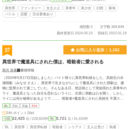
き破壊力を秘めた鎧を自在に装着できる超戦士＜錬装者＞た
ちである。彼らは＜絆獣聖団＞と名乗り、全世界に散在する
異世界
ファンタジー
女主人公
美青年
美少女
幻獣
最強
約ニ百名の人々は居住するエリアによって支部を形成してい
バトル
恋愛
百合要素あり
た。 かくてラージャーラにおける神牙教軍と絆獣聖団の
戦いは日々熾烈を極め、遂にある臨界点に到達しつつあった
のである！
感想数 0
文字数 369,849
最終更新日 2024.05.23
登録日 2022.01.19
27
お気に入り追加
1,162
異世界で魔道具にされた僕は、暗殺者に愛される
雨月 良夜
書籍情報
（2024年5月17日完結しました）バイト帰りに異世界転移をした、高校生の水
瀬朔叡（みなせ さえ）。異世界で生きながらにして魔道具にされた朔叡は、建
物に監禁されて過ごしていた。そんなある日、世話係として突如現れた美青年の
ライ。魔道具となった自分を恐れないライに、次第に朔叡は心を開く。しかし、
ライには何か秘密があるようで……。 暗殺者×魔道具にされた高校生 不遇スタ
ートです。R18展開には※マークを付ける予定です。シリアスが多めで、ラブ展
BL
完結
長編
R18
開も後半です。よろしくお願いします。
24h.ポイント
28pt
22,425
5,721
位 / 228,833件
位 / 31,433件
小説
BL
BL
異世界
異世界転移
暗殺者
シリアス
主人公受け
執着