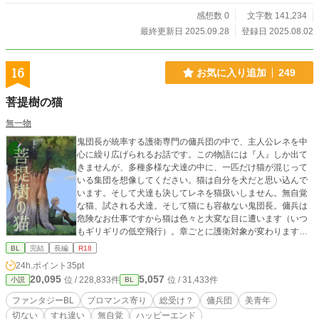
ちとの絆、そして悟空の心に芽生える淡いトキメキ（の予
感想数 0
文字数 141,234
感）を描く、西遊記風異世界ファンタジー、ここに開幕で
す！
最終更新日 2025.09.28
登録日 2025.08.02
16
お気に入り追加
249
菩提樹の猫
無一物
鬼団長が統率する護衛専門の傭兵団の中で、主人公レネを中
心に繰り広げられるお話です。この物語には『人』しか出て
きませんが、多種多様な犬達の中に、一匹だけ猫が混じって
いる集団を想像してください。猫は自分を犬だと思い込んで
います。そして犬達も決してレネを猫扱いしません。無自覚
な猫、試される犬達。そして猫にも容赦ない鬼団長。傭兵は
危険なお仕事ですから猫は色々と大変な目に遭います（いつ
もギリギリの低空飛行）。章ごとに護衛対象が変わります。
ＢＬというよりはブロマンス的な要素が強めで甘味成分は少
BL
完結
長編
R18
なめですが、暗い話でもありません。長編のシリーズものが
24h.ポイント
35pt
好きな方におすすめ。こちらは他サイトの改訂版です。
20,095
5,057
位 / 228,833件
位 / 31,433件
小説
BL
ファンタジーBL
ブロマンス寄り
総受け？
傭兵団
美青年
切ない
すれ違い
無自覚
ハッピーエンド