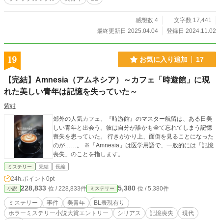
感想数 4
文字数 17,441
最終更新日 2025.04.04
登録日 2024.11.02
19
お気に入り追加
17
【完結】Amnesia（アムネシア）～カフェ「時遊館」に現
れた美しい青年は記憶を失っていた～
紫紺
郊外の人気カフェ、『時游館』のマスター航留は、ある日美
しい青年と出会う。彼は自分が誰かも全て忘れてしまう記憶
喪失を患っていた。 行きがかり上、面倒を見ることになった
のが……。 ※「Amnesia」は医学用語で、一般的には「記憶
喪失」のことを指します。
ミステリー
完結
長編
24h.ポイント
0pt
228,833
5,380
位 / 228,833件
位 / 5,380件
小説
ミステリー
ミステリー
事件
美青年
BL表現有り
ホラーミステリー小説大賞エントリー
シリアス
記憶喪失
現代