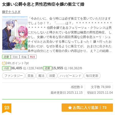
世界に戻ってくることとなる。 憂鬱ながらも楽しい《死神ち
女嫌い公爵令息と男性恐怖症令嬢の衝立て婚
ゃん》の生活は、どこまでもどこまでも続くのだった。
獅子十うさぎ
「今みたいに、会う時には必ず衝立てを置いていただけます
でしょうか！？」 「………は？」 ＊＊＊＊＊＊＊＊＊＊＊＊
＊＊＊＊＊＊ 伯爵令嬢であるフェリーツェ・クラレンスは男
にだらしないと噂されているが実際は極度の男性恐怖症。 し
かし、女嫌いで有名な筈の眉目秀麗な公爵令息ユーリ・シュ
ナイゼルとお見合いする事になってしまった！ 嫌々行ったお
見合いだが、なぜか遮るように衝立てが。 おまけに出された
条件は自分にとって都合の良い内容ばかり。 え？この結婚、
最高では…！？
恋愛
完結
長編
R15
24h.ポイント
7pt
36,405
15,955
位 / 228,740件
位 / 66,362件
小説
恋愛
ファンタジー
貴族
魔法
溺愛
ハッピーエンド
毎日更新
感想数 0
文字数 78,989
最終更新日 2025.11.15
登録日 2025.11.04
23
お気に入り追加
73