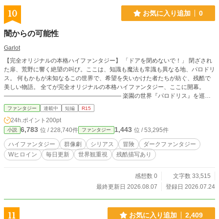
10
お気に入り追加
0
闇からの可能性
Garlot
【完全オリジナルの本格ハイファンタジー】 「ドアを閉めないで！」 閉ざされ
た扉、荒野に響く絶望の叫び。ここは、知識も魔法も常識も異なる地、パロドリ
ス。 何もかもが未知なるこの世界で、希望を失いかけた者たちが紡ぐ、残酷で
美しい物語。 全てが完全オリジナルの本格ハイファンタジー、ここに開幕。
———————————————————— 楽園の世界『パロドリス』を巡
る、最初の冒険へようこそ！ よくある王道ファンタジーの枠を飛び越えた、完
ファンタジー
連載中
短編
R15
全オリジナルで未知なる要素に満ちた新感覚の世界観があなたを待っています。
24h.ポイント
200pt
狂気的なまでに大自然が崇拝されるこの世界で、優秀でありながらも報われない
6,783
1,443
位 / 228,740件
位 / 53,295件
小説
ファンタジー
科学者フォレンは、すべてを諦めかけていた。 しかし、自らの失敗から逃れる
ようにして聖なる森へと足を踏み入れたとき、彼女の運命は永遠に変わることに
ハイファンタジー
群像劇
シリアス
冒険
ダークファンタジー
なる。 予期せぬ発見――それは、見捨てられた異星人の赤ん坊だった。
Wヒロイン
毎日更新
世界観重視
残酷描写あり
感想数 0
文字数 33,515
最終更新日 2026.08.07
登録日 2026.07.24
11
お気に入り追加
2,409