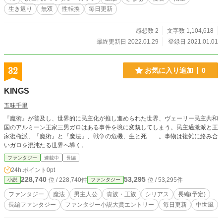
始まる。 この小説は小説家になろう、カクヨムにも連載して
生き返り
無双
性転換
毎日更新
おります。 文字数の都合上各サイトによりタイトルが微妙に
違いますが内容は同じです。
感想数 2
文字数 1,104,618
最終更新日 2022.01.29
登録日 2021.01.01
32
お気に入り追加
0
KINGS
五味千里
『魔術』が普及し、世界的に民主化が推し進められた世界、ヴェーリー民主共和
国のアルミーン王家三男ガロはある事件を境に変貌してしまう。民主過激派と王
家復権派、『魔術』と『魔法』、戦争の危機、生と死……。事物は複雑に絡み合
いガロを混沌たる世界へ導く。
ファンタジー
連載中
長編
24h.ポイント
0pt
228,740
53,295
位 / 228,740件
位 / 53,295件
小説
ファンタジー
ファンタジー
魔法
男主人公
貴族・王族
シリアス
長編(予定)
長編ファンタジー
ファンタジー小説大賞エントリー
毎日更新
中世風