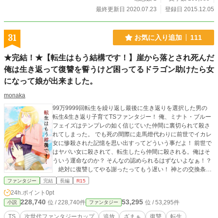
最終更新日 2020.07.23
登録日 2015.12.05
31
お気に入り追加
111
★完結！★【転生はもう結構です！】崖から落とされ死んだ
俺は生き返って復讐を誓うけど困ってるドラゴン助けたら女
になって娘が出来ました。
monaka
99万9999回転生を繰り返し最後に生き返りを選択した男の
転生&生き返り子育てTSファンタジー！ 俺、ミナト・ブルー
フェイズはテンプレの如く信じていた仲間に裏切られて殺さ
れてしまった。 でも死の間際に走馬燈代わりに前世でイカレ
女に惨殺された記憶を思い出すってどういう事だよ！ 前世で
はヤバい女に殺されて、転生したら仲間に殺される。俺はそ
ういう運命なのか？ そんなの認められるはずないよなぁ！？
絶対に復讐してやる謝ったってもう遅い！ 神との交換条件
により転生はせず生き返ったミナトは自分を殺した奴等に復
ファンタジー
完結
長編
R15
讐する為動き出す。しかし生き返った彼に待っていたのは予
24h.ポイント
0pt
想外の出会いだった。 それにより不思議な力（と娘）を手に
228,740
53,295
位 / 228,740件
位 / 53,295件
小説
ファンタジー
入れた彼の人生は想定外の方向へ大きく動き出す。 復讐を果
たす為、そして大切なものを守る為、ミナト最後の人生が今
TS
次世代ファンタジーカップ
追放
ざまぁ
復讐
転生