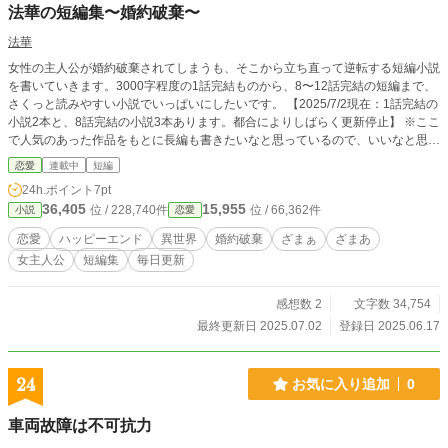
法華の短編集〜婚約破棄〜
法華
女性の主人公が婚約破棄されてしまうも、そこから立ち直って逆転する短編小説
を書いていきます。3000字程度の1話完結ものから、8〜12話完結の短編まで、
さくっと読みやすい小説でいっぱいにしたいです。 【2025/7/2現在：1話完結の
小説2本と、8話完結の小説3本あります。都合によりしばらく更新停止】 ※ここ
で人気のあった作品をもとに長編も書きたいなと思っているので、いいなと思っ
ていただけた作品にはコメントをいただけると幸いです。
恋愛
連載中
短編
24h.ポイント
7pt
36,405
15,955
位 / 228,740件
位 / 66,362件
小説
恋愛
恋愛
ハッピーエンド
異世界
婚約破棄
ざまぁ
ざまあ
女主人公
短編集
毎日更新
感想数 2
文字数 34,754
最終更新日 2025.07.02
登録日 2025.06.17
24
お気に入り追加
0
車両故障は不可抗力