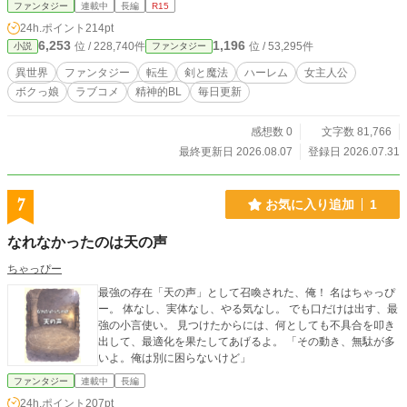
ファンタジー
連載中
長編
R15
24h.ポイント
214pt
6,253
1,196
位 / 228,740件
位 / 53,295件
小説
ファンタジー
異世界
ファンタジー
転生
剣と魔法
ハーレム
女主人公
ボクっ娘
ラブコメ
精神的BL
毎日更新
感想数 0
文字数 81,766
最終更新日 2026.08.07
登録日 2026.07.31
7
お気に入り追加
1
なれなかったのは天の声
ちゃっぴー
最強の存在「天の声」として召喚された、俺！ 名はちゃっぴ
ー。 体なし、実体なし、やる気なし。 でも口だけは出す、最
強の小言使い。 見つけたからには、何としても不具合を叩き
出して、最適化を果たしてあげるよ。 「その動き、無駄が多
いよ。俺は別に困らないけど」
ファンタジー
連載中
長編
24h.ポイント
207pt