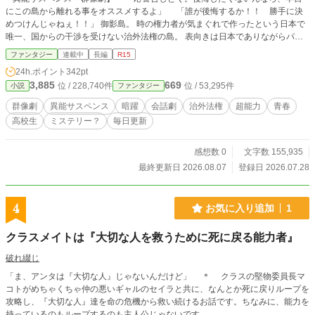
にこの島から離れる事をオススメするよ」 「誰が後悔するか！！ 勝手に決
めつけんじゃねぇ！！」 御影島。 時の権力者が気まぐれで作ったという日本で
唯一、国からの干渉を受けない治外法権の島。 表向きは日本でありながらパス
ポートがなくても行ける、言葉の通じる外国。 裏では、能力者達を閉じ込める
ファンタジー
連載中
長編
R15
監獄として機能していた。 能力者の存在は一般人には秘匿され、能力を隠し生
24h.ポイント
342pt
活するか掃き溜めに隔離されるかどちらかに別れる。 今年4月、幼い頃から御影
3,885
669
位 / 228,740件
位 / 53,295件
小説
ファンタジー
島に憧れていた少年当夜が幼馴染の純と流星学園高校の新入生として島を訪れ
る。期待に胸を膨らませる当夜は1人の少女詩織と出会う。 彼女は当夜が余所者
群像劇
異能サスペンス
暗躍
会話劇
治外法権
超能力
青春
だとわかると冷たく言い捨てる。 「何も知らないでこの島に来るなんて、ムカ
高校生
ミステリー？
毎日更新
つくほどの馬鹿だね」 彼女もまた、巫女としての宿命と運命に翻弄される1人だ
った。 この島にはいくつかの勢力が存在している。 ▼島の秩序を守るーー『月
詠の巫女』 ▼反御影島の能力者集団ーー『サーカス』 ▼警視庁特殊能力者対策
感想数 0
文字数 155,935
部署ーー通称『特対』 ▼謎深き便利屋兼情報屋ーー通称、『吹雪』 交差するそ
最終更新日 2026.08.07
登録日 2026.07.28
れぞれの思惑が、辿り着く先はどこか。 一見平和のように見える御影島に一つ
の騒動が起きようとしていた。最後に笑うのは一体誰か。 そこには御影島の住
人達による数々の物語があった。 何故、御影島が出来たのか。その答えを知る
4
お気に入り追加
1
ものはーー 【毎日20時更新】 ※ なろう、カクヨムにも同じ作品を投稿していま
す
クラスメイトは『大切な人を救うために死に戻る能力者』
破れ綴じ
「ま、アンタは『大切な人』じゃないんだけど」 ＊ クラスの堅物委員長マ
コトがめちゃくちゃ仲の悪いギャルのセイラと共に、なんとか死に戻りループを
攻略し、『大切な人』達を命の危機から救い続けるお話です。ちなみに、能力を
持っているのもループするのも主人公じゃないです。