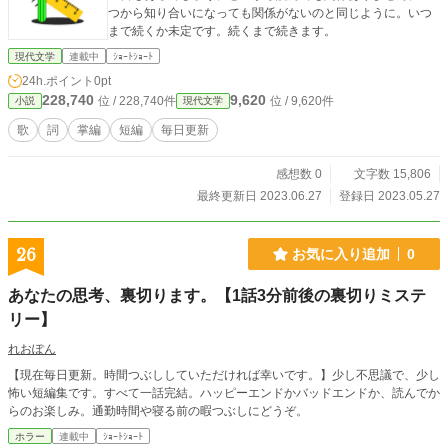
つから知り合いになっても関係がないのと同じように。いつ
まで続くか未定です。続くまで続きます。
現代文学
連載中
ｼｮｰﾄｼｮｰﾄ
24h.ポイント
0pt
228,740
9,620
位 / 228,740件
位 / 9,620件
小説
現代文学
歌
詞
掌編
短編
毎日更新
感想数 0
文字数 15,806
最終更新日 2023.06.27
登録日 2023.05.27
26
お気に入り追加
0
あなたの思考、裏切ります。【1話3分前後の裏切りミステ
リー】
れおぽん
【現在毎日更新。時間つぶししていただければ幸いです。】少し不思議で、少し
怖い短編集です。すべて一話完結。ハッピーエンドかバッドエンドか、読んでか
らのお楽しみ。通勤時間や寝る前の暇つぶしにどうぞ。
ホラー
連載中
ｼｮｰﾄｼｮｰﾄ