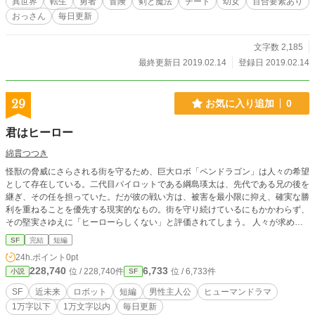
異世界
転生
勇者
冒険
剣と魔法
チート
幼女
百合要素あり
おっさん
毎日更新
文字数 2,185
最終更新日 2019.02.14
登録日 2019.02.14
29
お気に入り追加
0
君はヒーロー
綿貫つつき
怪獣の脅威にさらされる街を守るため、巨大ロボ「ペンドラゴン」は人々の希望
として存在している。二代目パイロットである綱島瑛太は、先代である兄の後を
継ぎ、その任を担っていた。だが彼の戦い方は、被害を最小限に抑え、確実な勝
利を重ねることを優先する現実的なもの。街を守り続けているにもかかわらず、
その堅実さゆえに「ヒーローらしくない」と評価されてしまう。 人々が求める
のは、ただの勝利ではなく、圧倒的な力で敵を打ち倒す“象徴”としての姿だっ
SF
完結
短編
た。周囲との価値観のずれに戸惑いながらも、瑛太は自分なりの正しさを信じて
24h.ポイント
0pt
戦い続ける。しかしある戦闘をきっかけに、その在り方は大きく揺らぐことにな
228,740
6,733
位 / 228,740件
位 / 6,733件
小説
SF
る。 理想のヒーロー像とは何か。守るべきものは結果か、それとも人々の期待
か。合理と感情がせめぎ合う中で、ひとりのパイロットが選び取る答えとは―
SF
近未来
ロボット
短編
男性主人公
ヒューマンドラマ
―。
1万字以下
1万文字以内
毎日更新