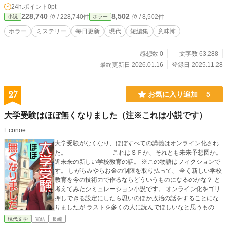
24h.ポイント
0pt
228,740
8,502
位 / 228,740件
位 / 8,502件
小説
ホラー
ホラー
ミステリー
毎日更新
現代
短編集
意味怖
感想数 0
文字数 63,288
最終更新日 2026.01.16
登録日 2025.11.28
27
お気に入り追加
5
大学受験はほぼ無くなりました（注※これは小説です）
F.conoe
大学受験がなくなり、ほぼすべての講義はオンライン化され
た。 これはＳＦか、それとも未来予想図か。
近未来の新しい学校教育の話。 ※この物語はフィクションで
す。 しがらみやらお金の制限を取り払って、 全く新しい学校
教育を今の技術力で作るならどういうものになるのかな？ と
考えてみたシミュレーション小説です。 オンライン化をゴリ
押しできる設定にしたら思いのほか政治の話をすることにな
りましたが ラストを多くの人に読んでほしいなと思うものと
なりました。 ぜひ読んで欲しいです。 (設定上、小中高の教
現代文学
完結
長編
育も改革する必要があり思いつく限りの改善案を出しました