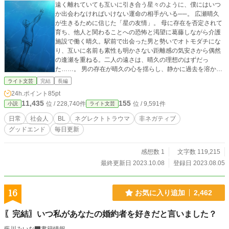
遠く離れていても互いに引き合う星々のように、僕にはいつ
か出会わなければいけない運命の相手がいる──。 広瀬晴久
が生きるために信じた「星の友情」。 母に存在を否定されて
育ち、他人と関わることへの恐怖と渇望に葛藤しながら介護
施設で働く晴久。駅前で出会った男と勢いでオトモダチにな
り、互いに名前も素性も明かさない距離感の気安さから偶然
の逢瀬を重ねる。二人の遠さは、晴久の理想のはずだっ
た……。 男の存在が晴久の心を揺らし、静かに過去を溶か
し、やがて明日を変えていく。 ※ネグレクトの直接描写は極
ライト文芸
完結
長編
力排除しておりますが、ご心配や苦手な方は、先に「5-晴
24h.ポイント
85pt
久」を少し覗いてご判断下さい。 (表紙絵／山碕田鶴)
11,435
155
位 / 228,740件
位 / 9,591件
小説
ライト文芸
日常
社会人
BL
ネグレクトトラウマ
非ネガティブ
グッドエンド
毎日更新
感想数 1
文字数 119,215
最終更新日 2023.10.08
登録日 2023.08.05
16
お気に入り追加
2,462
〖完結〗いつ私があなたの婚約者を好きだと言いました？