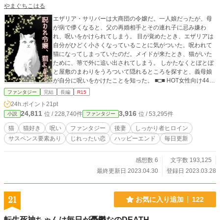
やまぐちこはる
エザリア・サリバーは大商団の令嬢だ。一人娘だったが、母
が病で儚くなると、父の再婚相手とその連れ子に忌み嫌わ
れ、呪いをかけられてしまう。 目が覚めたとき、エザリアは
自分がひどく小さくなっていることに気がついた。呪われて
猫になってしまっていたのだ。メイドが来たとき、猫がいた
ために、箒で外に追い出されてしまう。 しかたなくとぼとぼ
と屋敷のまわりをうろついて隠れるところを探すと、義母娘
が自分に呪いをかけたことを知った。 ■□■ HOT女性向け44位
（2023.3.29）ありがとうございますw(ΦωΦ)w 子猫六匹！
ファンタジー
完結
長編
R15
急遽保護することになり、猫たんたちの医療費の助けになっ
24h.ポイント
21pt
てくれればっという邪な思いで書きあげました。 平日は三
24,811
3,916
位 / 228,740件
位 / 53,295件
小説
ファンタジー
話、6時・12時・18時。 土日は四話、6時・12時・18時・21
時に更新。 4月30日に完結（予約投稿済）しますので、サク
猫
猫好き
呪い
ファンタジー
後妻
しっかり者ヒロイン
サク読み進めて頂けると思います。 【お気に入り】にポチッ
サスペンス要素あり
じれったい恋
ハッピーエンド
毎日更新
と入れて頂けましたらうれしいですっ(ΦωΦ) ★かんたん表紙
メーカー様で、表紙を作ってみたのですが、いかがでしょう
か。 元画像はうちの18歳の三毛猫サマ、白猫に化けて頂きま
感想数 6
文字数 193,125
した。
最終更新日 2023.04.30
登録日 2023.03.28
21
お気に入り追加
122
転生死神ちゃんは毎日が憂鬱なのDEATH