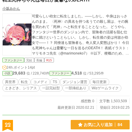
小坂みかん
可愛らしい幼女に転生しました。――しかし、中身はおっさ
んのまま。 〈死神〉の異名を持つ名うての殺し屋は、その腕
を買われて「死神」へと転生することとなった。 どうやら、
ファンタジー世界のダンジョン内で、冒険者の活躍を阻む仕
事に就けということらしい。 しかし、転生後の姿は何故か幼
女で――！？ 同僚達も冒険者も、奇人変人変態ばかり！ 今日
も死神ちゃんは憂鬱な一日を送るのDEATH！ 表紙イラスト：
マリモネコ先生（@marimoneko7） ※以下、梗概のため、結
末までのネタバレあり※ 「死神」の異名を持つ殺し屋が、死
ファンタジー
完結
長編
R15
後、「そのスキルを活かしてほしい」と女神に請われて異世
24h.ポイント
14pt
界に「ダンジョンに設置された《死神罠》」として転生する
29,683
4,518
位 / 228,740件
位 / 53,295件
小説
ファンタジー
ことになった。 しかし、ガチムチアラフォーのおじさんには
似つかわしくない可愛らしい本名だったがために、何の手違
異世界
転生
コメディ
TS
ダンジョン運営
毎日更新
いか幼女姿で転生してしまった。 ダンジョン運営会社の社員
ときどき、シリアス
一話完結型
一部挿絵あり
Wizゲームライク
として、ひと癖もふた癖もある冒険者相手に憂鬱ながらも楽
しい毎日を送ることとなった死神ちゃん。 何故か一部の冒険
者には《筋肉神》と崇められるようにもなる。 その過程で
感想数 0
文字数 1,503,509
「中身はおっさんのままなのだし、やはり、元の姿に戻りた
最終更新日 2020.02.21
登録日 2019.02.25
い」と思うように。 最終的に「どちらの姿でも男性として扱
ってくれる相手」を伴侶に迎え、任務を全うしてダンジョン
世界から卒業し、妻とともに再転生して新しい人生を送る。
22
お気に入り追加
84
……しかし、さらにその死後、《筋肉神》としてダンジョン