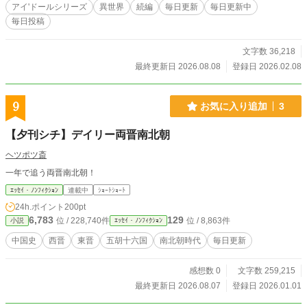
て』のページに記載して頂けると幸いです。
アイ'ドールシリーズ
異世界
続編
毎日更新
毎日更新中
毎日投稿
文字数 36,218
最終更新日 2026.08.08
登録日 2026.02.08
9
お気に入り追加
3
【夕刊シチ】デイリー両晋南北朝
ヘツポツ斎
一年で追う両晋南北朝！
ｴｯｾｲ・ﾉﾝﾌｨｸｼｮﾝ
連載中
ｼｮｰﾄｼｮｰﾄ
24h.ポイント
200pt
6,783
129
位 / 228,740件
位 / 8,863件
小説
ｴｯｾｲ・ﾉﾝﾌｨｸｼｮﾝ
中国史
西晋
東晋
五胡十六国
南北朝時代
毎日更新
感想数 0
文字数 259,215
最終更新日 2026.08.07
登録日 2026.01.01