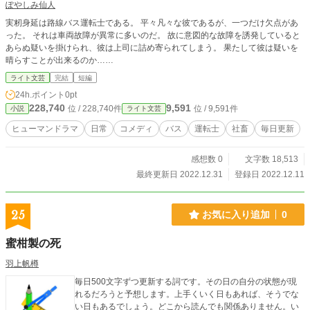
ぽやしみ仙人
実籾身延は路線バス運転士である。 平々凡々な彼であるが、一つだけ欠点があ
った。 それは車両故障が異常に多いのだ。 故に意図的な故障を誘発していると
あらぬ疑いを掛けられ、彼は上司に詰め寄られてしまう。 果たして彼は疑いを
晴らすことが出来るのか……
ライト文芸
完結
短編
24h.ポイント
0pt
228,740
9,591
位 / 228,740件
位 / 9,591件
小説
ライト文芸
ヒューマンドラマ
日常
コメディ
バス
運転士
社畜
毎日更新
感想数 0
文字数 18,513
最終更新日 2022.12.31
登録日 2022.12.11
25
お気に入り追加
0
蜜柑製の死
羽上帆樽
毎日500文字ずつ更新する詞です。その日の自分の状態が現
れるだろうと予想します。上手くいく日もあれば、そうでな
い日もあるでしょう。どこから読んでも関係ありません。い