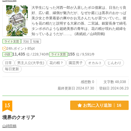
山碕田鶴
大学生になった河西一郎が入居したボロ借家は、日当たり良
好、広い庭、縁側が魅力だが、なぜか庭には黒衣のおかっぱ
美少女と作業着姿の爽やかお兄さんたちが居ついていた。彼
らを花の精だと説明する大家の孫、二宮誠。銀髪長身で綿毛
タンポポのような超絶美形の青年は、花の精が現れた経緯を
知っているようだが……。 (表紙絵／山碕田鶴)
ライト文芸
完結
短編
24h.ポイント
85pt
11,435
155
位 / 228,740件
位 / 9,591件
小説
ライト文芸
日常
男主人公(大学生)
花の精？
園芸男子
オカルト
じんわり
毎日更新
感想数 0
文字数 48,038
最終更新日 2024.07.30
登録日 2024.06.23
15
お気に入り追加
16
境界のクオリア
山碕田鶴