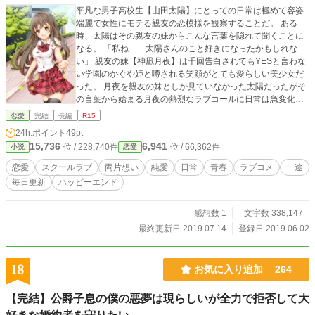
平凡な男子高校生【山田太陽】にとっての日常は極めて容姿
端麗で女性にモテる親友の恋模様を観察することだ。 ある
時、太陽はその親友の妹からこんな言葉を隠れて聞くことに
なる。 「私ね……太陽さんのこと好きになったかもしれな
い」 親友の妹【神凪月夜】は千回告白されてもYESと言わな
い学園のかぐや姫と噂される笑顔がとても愛らしい美少女だ
った。 月夜を親友の妹としか見ていなかった太陽だったがそ
の言葉から始まる月夜の熱烈なラブコールに日常は急変化す
る。 恋に対して空回り気味でポンコツを露呈する月夜に苦笑
恋愛
完結
長編
R15
いしつつも、柔和で優しい笑顔に太陽はどんどん魅せられて
24h.ポイント
49pt
いく。 恋に不慣れな2人が互いに最も大切な人になるまでの
15,736
6,941
位 / 228,740件
位 / 66,362件
小説
恋愛
話。 7月14日 本編完結です。 小説化になろう、カクヨム、
マグネット、ノベルアップ＋で掲載中。
恋愛
スクールラブ
両片想い
純愛
日常
青春
ラブコメ
一途
毎日更新
ハッピーエンド
感想数 1
文字数 338,147
最終更新日 2019.07.14
登録日 2019.06.02
18
お気に入り追加
264
【完結】公爵子息の僕の悪夢は現らしいが全力で拒否して大