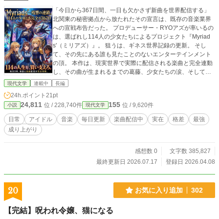
「今日から367日間、一日も欠かさず新曲を世界配信する」
北関東の秘密拠点から放たれたその宣言は、既存の音楽業界
への宣戦布告だった。 プロデューサー・RYOアズが率いるの
は、選ばれし114人の少女たちによるプロジェクト『Myriad
s'（ミリアズ）』。 狙うは、ギネス世界記録の更新。 そし
て、その先にある誰も見たことのないエンターテインメント
の頂。 本作は、現実世界で実際に配信される楽曲と完全連動
し、その曲が生まれるまでの葛藤、少女たちの涙、そしてプ
ロデューサーが秘匿する「門外不出のプロデュース理論」を
現代文学
連載中
長編
リアルタイムに描き出すドキュメンタリー・ノベルである。
24h.ポイント
21pt
王道の煌めきの中に、世界の未知なる音が混じる時、少女た
24,811
155
位 / 228,740件
位 / 9,620件
小説
現代文学
ちはアイドルを超え、伝説へと昇華する。 367日後、彼女た
ちが掴むのは栄光か、それとも――。 未だかつて誰も成し遂
日常
アイドル
音楽
毎日更新
楽曲配信中
実在
格差
最強
げられなかった「音と物語の完全同期」が、今、ここから始
成り上がり
まる。 【連動企画：Apple Music / Spotify / YouTube Music
等、全世界50以上のプラットフォームで楽曲を毎日リリース
中】 現実の音を聴きながら、物語の深淵を覗け。
感想数 0
文字数 385,827
最終更新日 2026.07.17
登録日 2026.04.08
20
お気に入り追加
302
【完結】呪われ令嬢、猫になる