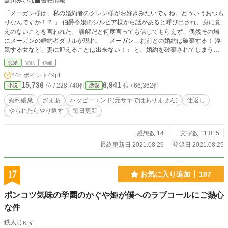
藍川みいな
書籍情報
「メーガン様は、私の婚約者のグレン様がお好きみたいですね。どういうおつも
りなんですか！？ 」 伯爵令嬢のシルビア様から話があると呼び出され、身に覚
えのないことを言われた。 誤解だと何度言っても信じてもらえず、偶然その場
にメーガンの婚約者ダリルが現れ、 「メーガン、お前との婚約は破棄する！ 浮
気する女など、妻に迎えることは出来ない！」 と、婚約を破棄されてしまう。
だがそれは、仕組まれた罠だった。 設定ゆるゆるの架空の世界のお話です。 全
恋愛
完結
短編
10話で完結になります。
24h.ポイント
49pt
15,736
6,941
位 / 228,740件
位 / 66,362件
小説
恋愛
婚約破棄
ざまあ
ハッピーエンド(元サヤではありません)
仕返し
やられたらやり返す
毎日更新
感想数 14
文字数 11,015
最終更新日 2021.08.29
登録日 2021.08.25
17
お気に入り追加
197
ポンコツ気味の学園のかぐや姫が僕へのラブコールにご熱心
な件
鉄人じゅす