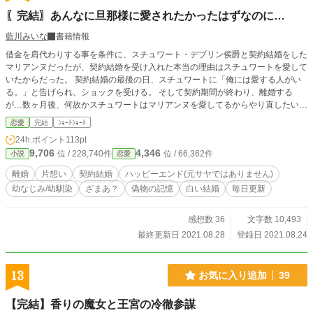
〖完結〗あんなに旦那様に愛されたかったはずなのに…
藍川みいな
書籍情報
借金を肩代わりする事を条件に、スチュワート・デブリン侯爵と契約結婚をした
マリアンヌだったが、契約結婚を受け入れた本当の理由はスチュワートを愛して
いたからだった。 契約結婚の最後の日、スチュワートに「俺には愛する人がい
る。」と告げられ、ショックを受ける。 そして契約期間が終わり、離婚する
が…数ヶ月後、何故かスチュワートはマリアンヌを愛してるからやり直したいと
言ってきた。 設定はゆるゆるの、架空の世界のお話です。 全9話で完結になり
恋愛
完結
ｼｮｰﾄｼｮｰﾄ
ます。
24h.ポイント
113pt
9,706
4,346
位 / 228,740件
位 / 66,362件
小説
恋愛
離婚
片想い
契約結婚
ハッピーエンド(元サヤではありません)
幼なじみ/幼馴染
ざまあ？
偽物の記憶
白い結婚
毎日更新
感想数 36
文字数 10,493
最終更新日 2021.08.28
登録日 2021.08.24
13
お気に入り追加
39
【完結】香りの魔女と王宮の冷徹参謀