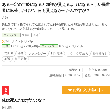
ある一定の年齢になると加護が貰えるようになるらしい異世
界に転移したけど、何も貰えなかったんですが？
八神
異世界で打ち捨てられて放置されてた祠を整備したら加護が貰えました。 せっ
かくならもっと戦闘向けの加護をくれ…って思ったね。
ファンタジー
連載中
長編
24h.ポイント
1,229pt
1,030
182
位 / 228,740件
位 / 53,295件
小説
ファンタジー
異世界
転移
ファンタジー
剣と魔法
サクサク読める
鬱展開なし
加護
毎日更新
感想数 1
文字数 99,396
最終更新日 2026.08.07
登録日 2026.07.04
2
お気に入り追加
2
俺は死んだはずだよな？
破れ綴じ