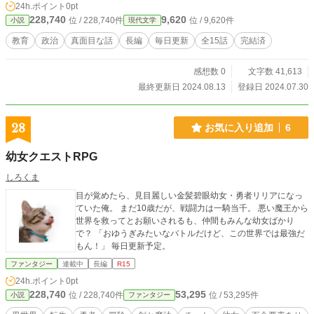
24h.ポイント
0pt
が、これで完璧だと思っているわけではないです)
228,740
9,620
位 / 228,740件
位 / 9,620件
小説
現代文学
教育
政治
真面目な話
長編
毎日更新
全15話
完結済
感想数 0
文字数 41,613
最終更新日 2024.08.13
登録日 2024.07.30
28
お気に入り追加
6
幼女クエストRPG
しろくま
目が覚めたら、見目麗しい金髪碧眼幼女・勇者リリアになっ
ていた俺。 まだ10歳だが、戦闘力は一騎当千。 悪い魔王から
世界を救ってとお願いされるも、仲間もみんな幼女ばかり
で？ 「おゆうぎみたいなバトルだけど、この世界では最強だ
もん！」 毎日更新予定。
ファンタジー
連載中
長編
R15
24h.ポイント
0pt
228,740
53,295
位 / 228,740件
位 / 53,295件
小説
ファンタジー