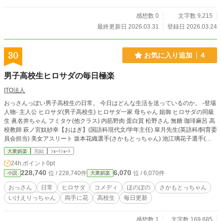
感想数 0
文字数 9,215
最終更新日 2026.03.31
登録日 2026.03.24
30
お気に入り追加
4
男子高校生ヒロサダの毎日極楽
ITO法人
おっさんっぽい男子高校生の日常。 今日はどんな生活を送っているのか。 -登場
人物- 主人公 ヒロサダ(男子高校生) ヒロサダ一家 母ちゃん 姐御 ヒロサダの同級
生 眞名井ちゃん フミタケ(他クラス) 内筋野肉 蛋白質 松野さん 無糖 珈琲麻呂 高
校教師 萩ノ宮奴紗幸【おはぎ】(国語科現代文/学年主任) 皐月先生(英語科/飼育委
員会担当) 美女アスリート 坂本花織選手(さかもとっちゃん) 池江璃花子選手(い
けえりっちゃん)
大衆娯楽
完結
ｼｮｰﾄｼｮｰﾄ
24h.ポイント
0pt
228,740
6,070
位 / 228,740件
位 / 6,070件
小説
大衆娯楽
おっさん
日常
ヒロサダ
コメディ
ほのぼの
さかもとっちゃん
いけえりっちゃん
両手に花
高校生
毎日更新
感想数 1
文字数 169,685