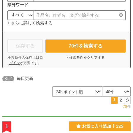
除外ワード
+ さらに詳しく検索する
保存する
70
件を検索する
検索条件の保存には
ロ
× 検索条件をクリアする
グイン
が必要です。
毎日更新
タグ
1
2
70
件
1
お気に入り追加
225