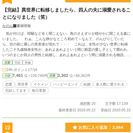
【完結】異世界に転移しましたら、四人の夫に溺愛されるこ
とになりました（笑）
かのん
書籍情報
気が付けば、喧騒など全く聞こえない、鳥のさえずりが穏やかに聞こえる森に
いました。 わぁ、こんな静かなところ初めて～なんて、のんびりしていた
ら、目の前に麗しの美形達が現れて・・・ これは、女性が少ない世界に転移
した二十九歳独身女性が、あれよあれよという間に精霊の愛し子として囲われ、
いつのまにか四人の男性と結婚し、あれよあれよという間に溺愛される物語。
あっさりめのお話です。それでもよろしければどうぞ！ 本日だけ、二話更新。
恋愛
完結
長編
毎日朝10時に更新します。 完結しておりますので、安心してお読みください。
24h.ポイント
177pt
7,461
3,302
位 / 228,740件
位 / 66,362件
小説
恋愛
恋愛
異世界
イケメン
ハッピーエンド
結婚
多人数に愛される
完結してます
毎日更新
感想数 20
文字数 17,139
最終更新日 2020.05.22
登録日 2020.05.10
12
お気に入り追加
2,664