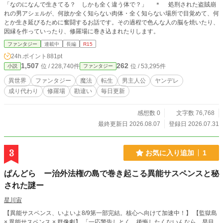
「なのになんで生きてる？ しかも全く違う体で？」 ＊ 処刑された盗賊崩
れの男アシェルが、何故か全く知らない肉体・全く知らない場所で目覚めて、何
とか生き延びるために奮闘するお話です。その過程で色んな人の脳を焼いたり、
因縁を作っていったり、修羅場に巻き込まれたりします。
ファンタジー
連載中
長編
R15
24h.ポイント
881pt
1,507
262
位 / 228,740件
位 / 53,295件
小説
ファンタジー
異世界
ファンタジー
魔法
転生
男主人公
ヤンデレ
成り代わり
修羅場
勘違い
毎日更新
感想数 0
文字数 76,768
最終更新日 2026.08.07
登録日 2026.07.31
3
お気に入り追加
1
ぱんどら ー治外法権の島で巻き起こる異能サスペンスと秘
された謎ー
星川宙
【異能サスペンス、いよいよ8/9第一部完結。核心へ向けて加速中！】 【監獄島
× 異能サスペンス × 群像劇】 「一応警告しとく。後悔したくないんなら、早目