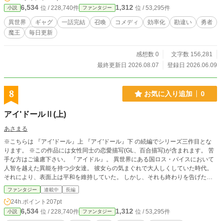
6,534
1,312
位 / 228,740件
位 / 53,295件
小説
ファンタジー
異世界
ギャグ
一話完結
召喚
コメディ
効率化
勘違い
勇者
魔王
毎日更新
感想数 0
文字数 156,281
最終更新日 2026.08.07
登録日 2026.06.09
8
お気に入り追加
0
アイ'ドールⅡ(上)
あさまる
※こちらは 『アイ'ドール』上 『アイ'ドール』下 の続編でシリーズ三作目とな
ります。 ※この作品には女性同士の恋愛描写(GL、百合描写)が含まれます。 苦
手な方はご遠慮下さい。 『アイドル』。 異世界にある国ロス・パイスにおいて
人智を越えた異能を持つ少女達。 彼女らの気まぐれで大人しくしていた時代。
それにより、表面上は平和を維持していた。 しかし、それも終わりを告げた。
ロス・パイスと独立国ヘヴン。 そして、『レヴォルシオン』と『帝国』。 それ
ファンタジー
連載中
長編
らの衝突をきっかけに、いよいよ大規模な戦いが始まってしまう。 ※この話は
24h.ポイント
207pt
フィクションであり、実在する団体や人物等とは一切関係ありません。 誤字脱
6,534
1,312
位 / 228,740件
位 / 53,295件
小説
ファンタジー
字等ありましたら、お手数かと存じますが、近況ボードの『誤字脱字等につい