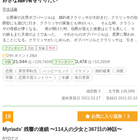
好きな婚約者を守りたい
宇水涼麻
公爵家の次男ボブバージルは、婚約者クラリッサが大好きだ。クラリッサの伯
爵邸にも遊びに行き、クラリッサの家族とも仲がいい。 そんな時、クラリッ
サの母親が儚くなる。 喪が開けた時、伯爵が迎えた後妻はとても美しく、そ
の娘もまた天使のようであった。 それからのボブバージルは、悪夢に襲われ
ることになる。クラリッサがいじめられ、ボブバージルとクラリッサは、引き裂
かれる。 さらには、ボブバージルの兄が殺される。 これは夢なのか？現な
ファンタジー
完結
長編
R15
のか？ボブバージルは誰にも相談できずに、一人その夢と戦う。 ボブバージ
24h.ポイント
28pt
ルはクラリッサを救うことはできるのか？そして、兄は？ 完結いたしました。
21,544
3,478
位 / 228,740件
位 / 53,295件
小説
ファンタジー
続編更新中。
恋愛
異世界転生
ハッピーエンド
イケメン
婚約破棄
溺愛
学園
恋愛大賞エントリー
ご令嬢
毎日更新
感想数 5
文字数 136,089
最終更新日 2021.01.27
登録日 2021.01.10
19
お気に入り追加
3
Myriads' 残響の連鎖 〜114人の少女と367日の神話〜
RYOアズ