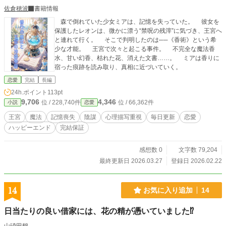
佐倉穂波
書籍情報
森で倒れていた少女ミアは、記憶を失っていた。 彼女を
保護したレオンは、微かに漂う“禁呪の残滓”に気づき、王宮へ
と連れて行く。 そこで判明したのは──《香術》という希
少な才能。 王宮で次々と起こる事件。 不完全な魔法香
水、甘い幻香、枯れた花、消えた文書……。 ミアは香りに
宿った痕跡を読み取り、真相に近づいていく。
恋愛
完結
長編
24h.ポイント
113pt
9,706
4,346
位 / 228,740件
位 / 66,362件
小説
恋愛
王宮
魔法
記憶喪失
陰謀
心理描写重視
毎日更新
恋愛
ハッピーエンド
完結保証
感想数 0
文字数 79,204
最終更新日 2026.03.27
登録日 2026.02.22
14
お気に入り追加
14
日当たりの良い借家には、花の精が憑いていました⁉︎