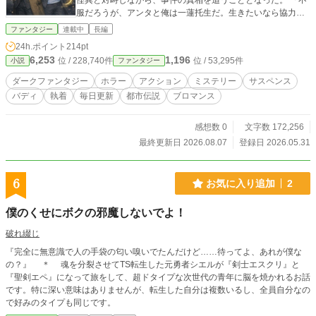
怪異と対峙しながら、事件の真相を追うこととなった。 「不
服だろうが、アンタと俺は一蓮托生だ。生きたいなら協力し
ろ」 「不服？ 間下で良かったよ。こちらこそ、頼りない男
ファンタジー
連載中
長編
だが…よろしく頼む」 これは怪異を解き、心の歪みを暴く物
24h.ポイント
214pt
語。 ――― 満月の夜、運命は交差する。 初めての投稿なの
6,253
1,196
位 / 228,740件
位 / 53,295件
小説
ファンタジー
で、何か問題がありましたらご指摘ください。 ※誤字脱字を
見つけた際は、教えていただけると助かります。 ※どのサイ
ダークファンタジー
ホラー
アクション
ミステリー
サスペンス
トが自分に合っているのか分からなかったので、重複投稿し
バディ
執着
毎日更新
都市伝説
ブロマンス
ています。 本作品は「小説家になろう・カクヨム・アルフ
ァポリス・エブリスタ」にも投稿しています。 ※表紙の絵は
AI君に描いて貰いました。
感想数 0
文字数 172,256
最終更新日 2026.08.07
登録日 2026.05.31
6
お気に入り追加
2
僕のくせにボクの邪魔しないでよ！
破れ綴じ
『完全に無意識で人の手袋の匂い嗅いでたんだけど……待ってよ、あれが僕な
の？』 ＊ 魂を分裂させてTS転生した元勇者シエルが『剣士エスクリ』と
『聖剣エペ』になって旅をして、超ドタイプな次世代の青年に脳を焼かれるお話
です。特に深い意味はありませんが、転生した自分は複数いるし、全員自分なの
で好みのタイプも同じです。