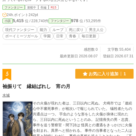
ファンタジー
連載中
長編
R15
24h.ポイント
242pt
5,415
978
位 / 228,740件
位 / 53,295件
小説
ファンタジー
現代ファンタジー
能力
ループ
死に戻り
男主人公
ボーイミーツガール
学園
日常
青春
毎日更新
感想数 0
文字数 55,404
最終更新日 2026.08.07
登録日 2026.07.31
5
お気に入り追加
1
袖振りて 縁結ばれし 宵の月
水城
その火傷が現れた者は、三日以内に死ぬ。 犬鳴市では「連続
心中不審死事件」が相次いで報じられていた。 犠牲者たちの
共通点は一つ。 芋虫のような形をした火傷が身体に現れた
ら、三日以内に死ぬということのみ。 記憶喪失の男・志貴、
事件を追う警察官・間下詩は 怪異との遭遇をきっかけに火傷
を刻まれ、異界へと招かれる。 事件の当事者となった二人は