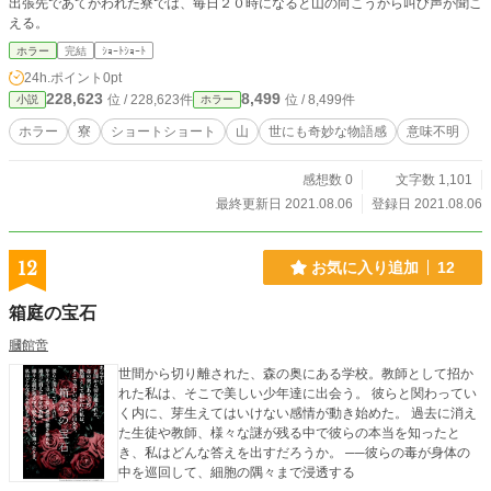
出張先であてがわれた寮では、毎日２０時になると山の向こうから叫び声が聞こ
える。
ホラー
完結
ｼｮｰﾄｼｮｰﾄ
24h.ポイント
0pt
228,623
8,499
位 / 228,623件
位 / 8,499件
小説
ホラー
ホラー
寮
ショートショート
山
世にも奇妙な物語感
意味不明
感想数 0
文字数 1,101
最終更新日 2021.08.06
登録日 2021.08.06
12
お気に入り追加
12
箱庭の宝石
膕館啻
世間から切り離された、森の奥にある学校。教師として招か
れた私は、そこで美しい少年達に出会う。 彼らと関わってい
く内に、芽生えてはいけない感情が動き始めた。 過去に消え
た生徒や教師、様々な謎が残る中で彼らの本当を知ったと
き、私はどんな答えを出すだろうか。 ──彼らの毒が身体の
中を巡回して、細胞の隅々まで浸透する