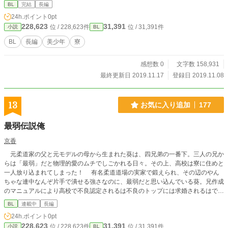
BL
完結
長編
24h.ポイント
0pt
228,623
31,391
位 / 228,623件
位 / 31,391件
小説
BL
BL
長編
美少年
寮
感想数 0
文字数 158,931
最終更新日 2019.11.17
登録日 2019.11.08
13
お気に入り追加
177
最弱伝説俺
京香
元柔道家の父と元モデルの母から生まれた葵は、四兄弟の一番下。三人の兄か
らは「最弱」だと物理的愛のムチでしごかれる日々。その上、高校は寮に住めと
一人放り込まれてしまった！ 有名柔道道場の実家で鍛えられ、その辺のやん
ちゃな連中なんぞ片手で潰せる強さなのに、最弱だと思い込んでいる葵。兄作成
のマニュアルにより高校で不良認定されるは不良のトップには求婚されるはで、
はたして無事高校を卒業出来るのか！？
BL
連載中
長編
24h.ポイント
0pt
228,623
31,391
位 / 228,623件
位 / 31,391件
小説
BL