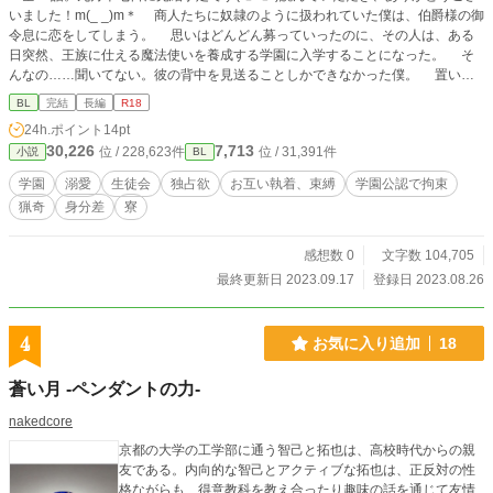
いました！m(_ _)m＊ 商人たちに奴隷のように扱われていた僕は、伯爵様の御
令息に恋をしてしまう。 思いはどんどん募っていったのに、その人は、ある
日突然、王族に仕える魔法使いを養成する学園に入学することになった。 そ
んなの……聞いてない。彼の背中を見送ることしかできなかった僕。 置いて
いかれて、いてもたってもいられなくて、僕は魔法を猛勉強して、同じ学園に入
BL
完結
長編
R18
学した。 彼はすでに生徒会長になっていて、入学早々、僕は生徒会室に呼び
24h.ポイント
14pt
出された。ドキドキしながら早速会いに行くと、会長は僕に微笑んで、好きだっ
30,226
7,713
位 / 228,623件
位 / 31,391件
小説
BL
て言った。 好き……？ 僕を？？ そんなの信じられない。だって、僕のこ
とを置いて行ったくせに。 それでも、会長の前に行くとドキドキする。付き
学園
溺愛
生徒会
独占欲
お互い執着、束縛
学園公認で拘束
合い始めた僕らだけど、絡んでくる人もいっぱいいて、僕は会長に迷惑をかけて
猟奇
身分差
寮
ばかり。 もう嫌われたって思ったのに、連れて行かれた生徒会室で「今日か
ら俺の管理下に置く」って宣言されてっ……！？ ＊独占欲強めの生徒会長×猜疑
心たっぷりの新入生 ＊受けも攻めも、相手に対する束縛が酷いです。わがまま
感想数 0
文字数 104,705
な行動に出たりします。差別やいじめの表現があります。苦手な方は回避してく
最終更新日 2023.09.17
登録日 2023.08.26
ださい＊
4
お気に入り追加
18
蒼い月 -ペンダントの力-
nakedcore
京都の大学の工学部に通う智己と拓也は、高校時代からの親
友である。内向的な智己とアクティブな拓也は、正反対の性
格ながらも、得意教科を教え合ったり趣味の話を通じて友情