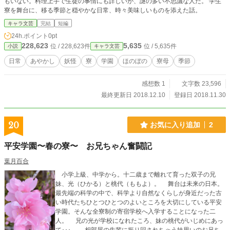
もいない。料理上手で生徒の事情にも詳しいが、謎の多い不思議な人だ。 学生
寮を舞台に、移る季節と穏やかな日常、時々美味しいものを添えた話。
キャラ文芸
完結
短編
24h.ポイント
0pt
228,623
5,635
位 / 228,623件
位 / 5,635件
小説
キャラ文芸
日常
あやかし
妖怪
寮
学園
ほのぼの
寮母
季節
感想数 1
文字数 23,596
最終更新日 2018.12.10
登録日 2018.11.30
20
お気に入り追加
2
平安学園〜春の寮〜 お兄ちゃん奮闘記
葉月百合
小学上級、中学から。十二歳まで離れて育った双子の兄
妹、光（ひかる）と桃代（ももよ）。 舞台は未来の日本。
最先端の科学の中で、科学より自然なくらしが身近だった古
い時代たちひとつひとつのよいところを大切にしている平安
学園。そんな全寮制の寄宿学校へ入学することになった二
人。 兄の光が学校になれたころ、妹の桃代がいじめにあっ