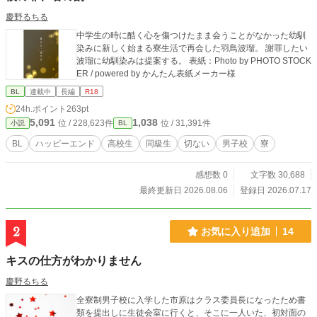
慶野るちる
中学生の時に酷く心を傷つけたまま会うことがなかった幼馴
染みに新しく始まる寮生活で再会した羽鳥波瑠。 謝罪したい
波瑠に幼馴染みは提案する。 表紙：Photo by PHOTO STOCK
ER / powered by かんたん表紙メーカー様
BL
連載中
長編
R18
24h.ポイント
263pt
5,091
1,038
位 / 228,623件
位 / 31,391件
小説
BL
BL
ハッピーエンド
高校生
同級生
切ない
男子校
寮
感想数 0
文字数 30,688
最終更新日 2026.08.06
登録日 2026.07.17
2
お気に入り追加
14
キスの仕方がわかりません
慶野るちる
全寮制男子校に入学した市原はクラス委員長になったため書
類を提出しに生徒会室に行くと、そこに一人いた、初対面の