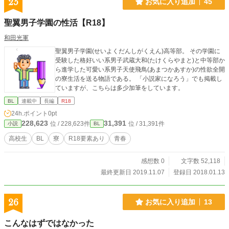
25
お気に入り追加
45
聖翼男子学園の性活【R18】
和田光軍
聖翼男子学園(せいよくだんしがくえん)高等部。 その学園に
受験した格好いい系男子武蔵大和(たけくらやまと)と中等部か
ら進学した可愛い系男子天使飛鳥(あまつかあすか)の性欲全開
の寮生活を送る物語である。 「小説家になろう」でも掲載し
ていますが、こちらは多少加筆をしています。
BL
連載中
長編
R18
24h.ポイント
0pt
228,623
31,391
位 / 228,623件
位 / 31,391件
小説
BL
高校生
BL
寮
R18要素あり
青春
感想数 0
文字数 52,118
最終更新日 2019.11.07
登録日 2018.01.13
26
お気に入り追加
13
こんなはずではなかった