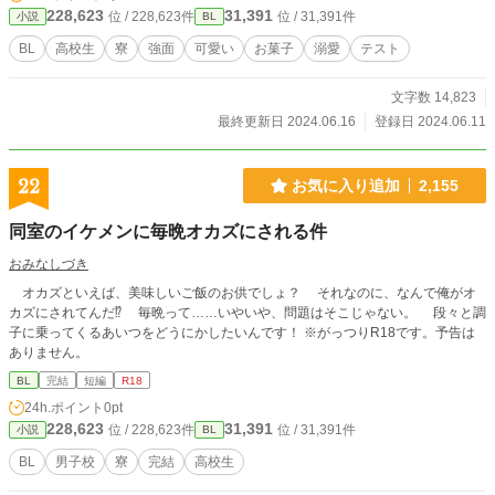
228,623
31,391
位 / 228,623件
位 / 31,391件
小説
BL
BL
高校生
寮
強面
可愛い
お菓子
溺愛
テスト
文字数 14,823
最終更新日 2024.06.16
登録日 2024.06.11
22
お気に入り追加
2,155
同室のイケメンに毎晩オカズにされる件
おみなしづき
オカズといえば、美味しいご飯のお供でしょ？ それなのに、なんで俺がオ
カズにされてんだ⁉︎ 毎晩って……いやいや、問題はそこじゃない。 段々と調
子に乗ってくるあいつをどうにかしたいんです！ ※がっつりR18です。予告は
ありません。
BL
完結
短編
R18
24h.ポイント
0pt
228,623
31,391
位 / 228,623件
位 / 31,391件
小説
BL
BL
男子校
寮
完結
高校生