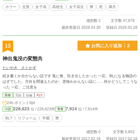
ホラー
生贄
女子高
高校生
女子高生
寮
死
満月
感想数 2
文字数 47,878
最終更新日 2026.03.30
登録日 2026.02.28
15
お気に入り追加
2
神出鬼没の変態共
たいやき さとかず
続き書くか分からない話です 兎に角、吐き出したかった 一応、BLになる物語の
はずでした。方向を間違えたのか、意味わかんない話に……何がどうしてこうな
った 一応、ご注意を
青春
完結
短編
R15
24h.ポイント
0pt
228,623
7,914
位 / 228,623件
位 / 7,914件
小説
青春
BL?
リフォーム
学園
寮
感想数 0
文字数 6,852
最終更新日 2017.02.16
登録日 2017.02.16