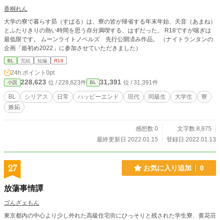
香桐れん
大学の寮で暮らす昴（すばる）は、寮の皆が帰省する年末年始、天音（あまね）
とふたりきりの熱い時間を思う存分満喫する、はずだった。 R18ですが喘ぎは
最低限です。 ムーンライトノベルズ 先行公開済み作品。 （ナイトランタンの
企画「姫初め2022」に参加させていただきました）
BL
完結
短編
R18
24h.ポイント
0pt
228,623
31,391
位 / 228,623件
位 / 31,391件
小説
BL
BL
シリアス
日常
ハッピーエンド
現代
同級生
大学生
寮
嫉妬
感想数 0
文字数 8,875
最終更新日 2022.01.15
登録日 2022.01.13
27
お気に入り追加
0
放蕩事情譚
ゴんざェもん
東京都内の中心より少し外れた高級住宅街にひっそりと残された学生寮、黄花荘