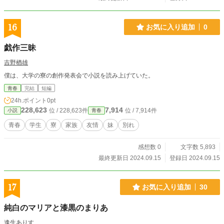
16
お気に入り追加
0
戯作三昧
吉野楢雄
僕は、大学の寮の創作発表会で小説を読み上げていた。
青春
完結
短編
24h.ポイント
0pt
228,623
7,914
位 / 228,623件
位 / 7,914件
小説
青春
青春
学生
寮
家族
友情
妹
別れ
感想数 0
文字数 5,893
最終更新日 2024.09.15
登録日 2024.09.15
17
お気に入り追加
30
純白のマリアと漆黒のまりあ
逢生ありす