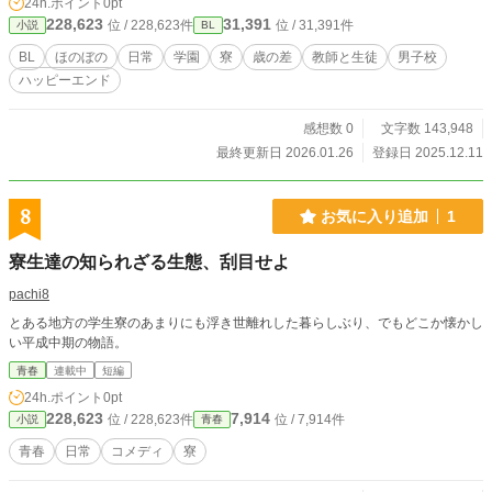
24h.ポイント
0pt
228,623
31,391
位 / 228,623件
位 / 31,391件
小説
BL
BL
ほのぼの
日常
学園
寮
歳の差
教師と生徒
男子校
ハッピーエンド
感想数 0
文字数 143,948
最終更新日 2026.01.26
登録日 2025.12.11
8
お気に入り追加
1
寮生達の知られざる生態、刮目せよ
pachi8
とある地方の学生寮のあまりにも浮き世離れした暮らしぶり、でもどこか懐かし
い平成中期の物語。
青春
連載中
短編
24h.ポイント
0pt
228,623
7,914
位 / 228,623件
位 / 7,914件
小説
青春
青春
日常
コメディ
寮