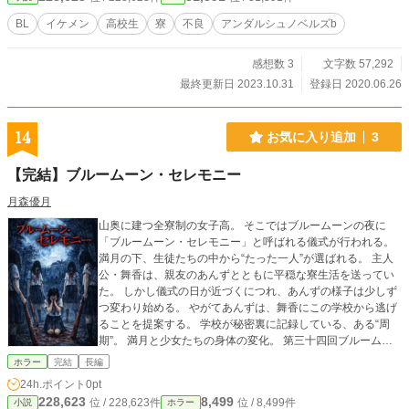
BL
イケメン
高校生
寮
不良
アンダルシュノベルズb
感想数 3
文字数 57,292
最終更新日 2023.10.31
登録日 2020.06.26
14
お気に入り追加
3
【完結】ブルームーン・セレモニー
月森優月
山奥に建つ全寮制の女子高。 そこではブルームーンの夜に
「ブルームーン・セレモニー」と呼ばれる儀式が行われる。
満月の下、生徒たちの中から“たった一人”が選ばれる。 主人
公・舞香は、親友のあんずとともに平穏な寮生活を送ってい
た。 しかし儀式の日が近づくにつれ、あんずの様子は少しず
つ変わり始める。 やがてあんずは、舞香にこの学校から逃げ
ることを提案する。 学校が秘密裏に記録している、ある“周
期”。 満月と少女たちの身体の変化。 第三十四回ブルームー
ン・セレモニー。 血に染まる月の下で、舞香が見るものとは
ホラー
完結
長編
――。 少女たちの心と身体が揺らぐ夜。 それは通過儀礼か、
24h.ポイント
0pt
それとも選別か。 これは、“成長”という名の儀式に抗う物
228,623
8,499
位 / 228,623件
位 / 8,499件
小説
ホラー
語。