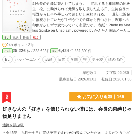
副会長の近藤に襲われてしまう。 混乱するも相部屋の同級
生・松川に助けられて元気を取り戻したある日、生徒会長の
桜野から仕事を手伝って欲しいと依頼される。 最初は近藤
に無視されていたが手伝う中で近藤から告白され、近藤への
印象が少しずつ変わっていく市原だが。 表紙：Photo by Mar
kus Spiske on Unsplash / powered by かんたん表紙メーカー
様
BL
完結
長編
R15
24h.ポイント
21pt
25,226
6,424
位 / 228,623件
位 / 31,391件
小説
BL
BL
ハッピーエンド
恋愛
日常
学園
寮
男子校
ほのぼの
感想数 1
文字数 96,036
最終更新日 2026.03.01
登録日 2026.01.30
3
お気に入り追加
169
好きな人の「好き」を信じられない僕には、会長の束縛じゃ
物足りません
迷路を跳ぶ狐
＊全46話。九月十七日に完結予定です(*≧∀≦*)読んでいただき、ありがとうござ