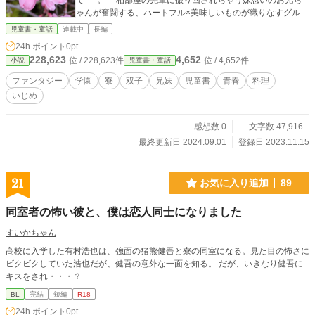
て･･･。 相部屋の先輩に振り回されちゃう妹思いのお兄ち
ゃんが奮闘する、ハートフル×美味しいものが織りなすグルメ
ファンタジー和風学園寮物語。 小学上級、中学から。
児童書・童話
連載中
長編
24h.ポイント
0pt
228,623
4,652
位 / 228,623件
位 / 4,652件
小説
児童書・童話
ファンタジー
学園
寮
双子
兄妹
児童書
青春
料理
いじめ
感想数 0
文字数 47,916
最終更新日 2024.09.01
登録日 2023.11.15
21
お気に入り追加
89
同室者の怖い彼と、僕は恋人同士になりました
すいかちゃん
高校に入学した有村浩也は、強面の猪熊健吾と寮の同室になる。見た目の怖さに
ビクビクしていた浩也だが、健吾の意外な一面を知る。 だが、いきなり健吾に
キスをされ・・・？
BL
完結
短編
R18
24h.ポイント
0pt