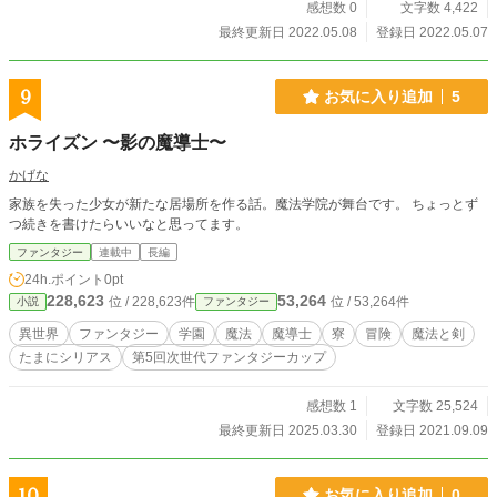
感想数 0
文字数 4,422
最終更新日 2022.05.08
登録日 2022.05.07
9
お気に入り追加
5
ホライズン 〜影の魔導士〜
かげな
家族を失った少女が新たな居場所を作る話。魔法学院が舞台です。 ちょっとず
つ続きを書けたらいいなと思ってます。
ファンタジー
連載中
長編
24h.ポイント
0pt
228,623
53,264
位 / 228,623件
位 / 53,264件
小説
ファンタジー
異世界
ファンタジー
学園
魔法
魔導士
寮
冒険
魔法と剣
たまにシリアス
第5回次世代ファンタジーカップ
感想数 1
文字数 25,524
最終更新日 2025.03.30
登録日 2021.09.09
10
お気に入り追加
0