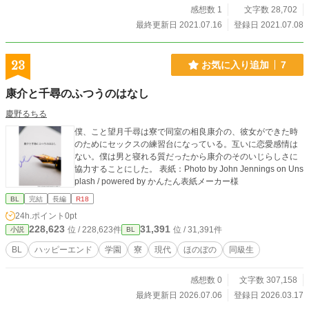
感想数 1
文字数 28,702
最終更新日 2021.07.16
登録日 2021.07.08
23
お気に入り追加
7
康介と千尋のふつうのはなし
慶野るちる
僕、こと望月千尋は寮で同室の相良康介の、彼女ができた時
のためにセックスの練習台になっている。互いに恋愛感情は
ない。僕は男と寝れる質だったから康介のそのいじらしさに
協力することにした。 表紙：Photo by John Jennings on Uns
plash / powered by かんたん表紙メーカー様
BL
完結
長編
R18
24h.ポイント
0pt
228,623
31,391
位 / 228,623件
位 / 31,391件
小説
BL
BL
ハッピーエンド
学園
寮
現代
ほのぼの
同級生
感想数 0
文字数 307,158
最終更新日 2026.07.06
登録日 2026.03.17