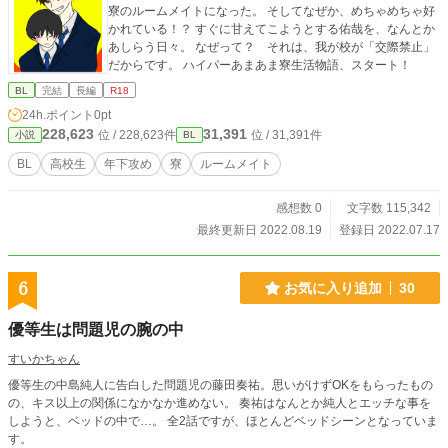
寮のルームメイトになった。 そしてなぜか、めちゃめちゃ好
かれている！？ すぐに甘えてこようとする佑哉を、なんとか
あしらう日々。 なぜって？ それは、我が校が「交際禁止」
だからです。 ハイパーあまあま寮生活物語、スタート！
BL
完結
長編
R18
24h.ポイント
0pt
228,623
31,391
位 / 228,623件
位 / 31,391件
小説
BL
BL
高校生
年下攻め
寮
ルームメイト
感想数 0
文字数 115,342
最終更新日 2022.08.19
登録日 2022.07.17
6
お気に入り追加
30
優等生は問題児の腕の中
すいかちゃん
優等生の中島純人に告白した問題児の藤田奏祐。思いがけずOKをもらったもの
の、キス以上の関係になかなか進めない。 奏祐はなんとか純人とエッチな事を
しようと、ベッドの中で…。 全2話ですが、ほとんどベッドシーンとなっていま
す。