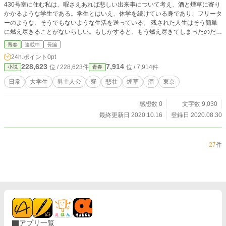
430号室に住む私は、暇さえあれば悲しい出来事について考え、酒と煙草に寄り
かかるような学生である。学生とはいえ、休学を続けている身であり、フリータ
ーのような、そうでもないような生活を送っている。 残された人生はそう簡単
に燃え尽きることがないらしい。もしかすると、もう燃え尽きてしまったのだろ
うか。今一度、赤々と燃える火を灯すことができるだろうか。
青春
連載中
長編
24h.ポイント
0pt
228,623
7,914
位 / 228,623件
位 / 7,914件
小説
青春
日常
大学生
男主人公
寮
悲壮
煙草
酒
東京
感想数 0
文字数 9,030
最終更新日 2020.10.16
登録日 2020.08.30
27
件
アプリ一覧