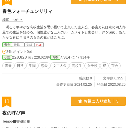
春色フォーチュンリリィ
楠富 つかさ
明るく華やかな高校生活を思い描いて上京した主人公、春宮万花は寮の四人部
屋での生活を始める。個性豊かな三人のルームメイトと出会い、絆を深め、あた
たかな春に早咲きの百合の花がほころぶ。
青春
連載中
短編
R15
24h.ポイント
0pt
228,623
7,914
位 / 228,623件
位 / 7,914件
小説
青春
青春
日常
学園
恋愛
女主人公
高校生
女子校
寮
百合
感想数 0
文字数 6,355
最終更新日 2024.02.25
登録日 2023.08.25
11
お気に入り追加
3
夜の呼び声
Tempp
書籍情報