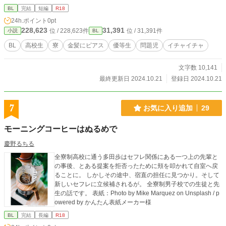
BL
完結
短編
R18
24h.ポイント
0pt
228,623
31,391
位 / 228,623件
位 / 31,391件
小説
BL
BL
高校生
寮
金髪にピアス
優等生
問題児
イチャイチャ
文字数 10,141
最終更新日 2024.10.21
登録日 2024.10.21
7
お気に入り追加
29
モーニングコーヒーはぬるめで
慶野るちる
全寮制高校に通う多田歩はセフレ関係にある一つ上の先輩と
の事後、とある提案を拒否ったために頬を叩かれて自室へ戻
ることに。 しかしその途中、宿直の担任に見つかり。そして
新しいセフレに立候補されるが。 全寮制男子校での生徒と先
生の話です。 表紙：Photo by Mike Marquez on Unsplash / p
owered by かんたん表紙メーカー様
BL
完結
長編
R18