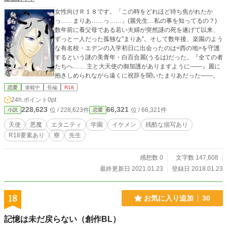
女性向けＲ１８です。「この時をどれほど待ち焦がれたか
っ……まりあ……っ……」(麗先生…私の事を知ってるの？)
数年前に養父母である若い夫婦が突然謎の死を遂げて以来、
ずっと一人だった孤独な"まりあ"。そして数年後、楽園のよう
な有名校・エデンの入学初日に出会ったのは<西の地>を守護
するという謎の美青年・白百合麗(うるは)だった。『全ての者
たちへ…… 主と大天使の御加護がありますように――』麗に
抱きしめられながら遠くに祝辞を聞いたまりあだった――。
恋愛
連載中
長編
R18
24h.ポイント
0pt
228,623
66,321
位 / 228,623件
位 / 66,321件
小説
恋愛
天使
悪魔
エタニティ
学園
イケメン
残酷な描写あり
R18要素あり
寮
先生
感想数 0
文字数 147,608
最終更新日 2021.01.23
登録日 2018.01.23
18
お気に入り追加
30
記憶は未だ戻らない（創作BL）