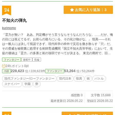
24
お気に入り追加
3
不知火の弾丸
kurimomo
「霊力が無い？ ああ、判定機がそう言うならそうなんだろうな。……だが、俺
の目には視えてるぞ。お前らの後ろにいる、その化け物がな。」 怪異――それ
は一般人には決して視認できず、現代科学の枠外で災厄を撒き散らす「穴」だ。
その脅威を秘密裏に処理する術師育成機関『国立不知火高等学校』において、生
徒の価値は「霊力」の多寡と術の強弱ですべてが決まる。 東北の廃村で、旧式
ライフルを手に人知れず怪異を狩り続けてきた少年、成瀬。 彼の霊力値は「ゼ
ファンタジー
連載中
長編
ロ」。測定器さえ反応しないはずの無能――。 だが、その右目だけは、名家の
24h.ポイント
0pt
神童さえ見落とす怪異の「核」を、異常な精度で捉えていた。 最悪の教官・九
228,623
53,264
位 / 228,623件
位 / 53,264件
小説
ファンタジー
条にその異質さを見出され、成瀬は「実戦の東北校」へと放り込まれる。 待ち
受けるのは、選民意識の塊であるエリートたちと、血生臭い寮生活。「術」を誇
現代ファンタジー/ローファンタジー
現代日本
怪異
術
バトル
る彼らが絶望に呑まれる時、少年は静かに眼鏡を外し、右目を開く。 火花も、
スナイパー
学園
寮
詠唱も、奇跡もない。 放たれた一粒の鉛が、音もなく世界の理を撃ち抜く。
感想数 0
文字数 15,688
最終更新日 2026.05.22
登録日 2026.05.22