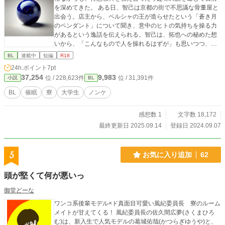
を深めてきた。 ある日、智己は京都の街で不思議な骨董屋と
出会う。店主から、ペルシャの王が造らせたという「蒼き月
のペンダント」について聞き、意中のヒトの気持ちを操る力
があるという逸話を伝えられる。智己は、拓也への秘めた想
いから、「こんなもので人を操れるはずが」も思いつつ、ど
こか期待してこのペンダントを買ってしまった。 数ヶ月後、
BL
連載中
短編
R18
試験の勉強中、ふとしたはずみに智己はペンダントに本当に
24h.ポイント
7pt
力があることに気づく。智己は拓也に暗示をかけ、一人でい
37,254
9,983
位 / 228,623件
位 / 31,391件
小説
BL
ると錯覚させ、拓也を「終わらない快楽の探索」へと誘い込
んだ。
BL
催眠
寮
大学生
ノンケ
感想数 1
文字数 18,172
最終更新日 2025.09.14
登録日 2024.09.07
5
お気に入り追加
62
頭が堅くて何が悪いっ
御堂どーな
ワンコ系後輩モデル×ド真面目可愛い風紀委員長 寮のルーム
メイトが甘えてくる！ 風紀委員長の佐久間広夢(さくまひろ
む)は、新入生で人気モデルの葛城佑哉(かつらぎゆうや)と、