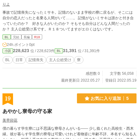
りよ
事故で記憶喪失になったミサキ。記憶のないまま学校の寮に戻るが、そこには
自分の恋人だったと名乗る人間がいて……。 記憶がないミサキは誰かと付き合
っていたのか？ 好きな人がいたのか？ そもそも自分はどんな人間だったの
か？ 主人公総受け系です。Ｒ１８ついてますがエロくはないです。
BL
完結
長編
R18
24h.ポイント
0pt
228,623
31,391
位 / 228,623件
位 / 31,391件
小説
BL
BL
日常
記憶喪失
主人公総受け
寮
感想数 0
文字数 56,058
最終更新日 2022.05.27
登録日 2022.05.19
19
お気に入り追加
5
あやかし寮母の守る家
美早卯花
僕の暮らす学生寮には不思議な寮母さんがいる―― 少し捻くれた高校生・西木
縁。彼が暮らす学生寮の寮母は可愛いけれど着物姿に年齢不詳、本名すら知る人