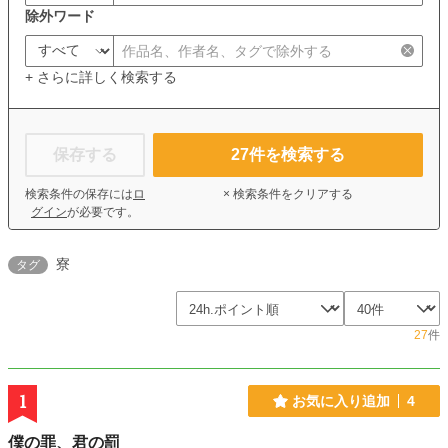
除外ワード
+ さらに詳しく検索する
保存する
27
件を検索する
検索条件の保存には
ロ
× 検索条件をクリアする
グイン
が必要です。
寮
タグ
27
件
1
お気に入り追加
4
僕の罪、君の罰