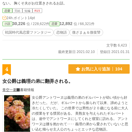
ない。 胸くそ夫がお仕置きされるお話。
恋愛
完結
短編
R15
24h.ポイント
14pt
30,226
12,892
位 / 228,622件
位 / 66,321件
小説
恋愛
戦国時代風恋愛ファンタジー
恋物語
微ざまぁ＆微復讐
文字数 6,423
最終更新日 2021.02.10
登録日 2021.01.31
4
お気に入り追加
104
女公爵は義理の弟に翻弄される。
青空一夏
書籍情報
女公爵アントワーヌは義理の弟のギルバートが幼い頃から好
きだった。 だが、ギルバートから振られて以来、諦めようと
冷たくしていた。 この世界では男性が２０歳になる前に大人
の授業をする慣習がある。 美熟女を与えられたギルバート
は、途中でアントワーヌにしてくれと寝室に訪れる。 アント
ワーヌは腰を抱かれて‥‥ 義理の弟から愛されていないと思
い込む拗らせ主人公のちょっとエッチな恋物語。