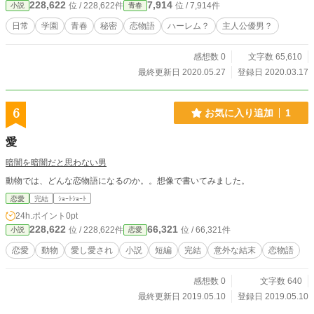
228,622
7,914
位 / 228,622件
位 / 7,914件
小説
青春
日常
学園
青春
秘密
恋物語
ハーレム？
主人公優男？
感想数 0
文字数 65,610
最終更新日 2020.05.27
登録日 2020.03.17
6
お気に入り追加
1
愛
暗闇を暗闇だと思わない男
動物では、どんな恋物語になるのか。。想像で書いてみました。
恋愛
完結
ｼｮｰﾄｼｮｰﾄ
24h.ポイント
0pt
228,622
66,321
位 / 228,622件
位 / 66,321件
小説
恋愛
恋愛
動物
愛し愛され
小説
短編
完結
意外な結末
恋物語
感想数 0
文字数 640
最終更新日 2019.05.10
登録日 2019.05.10