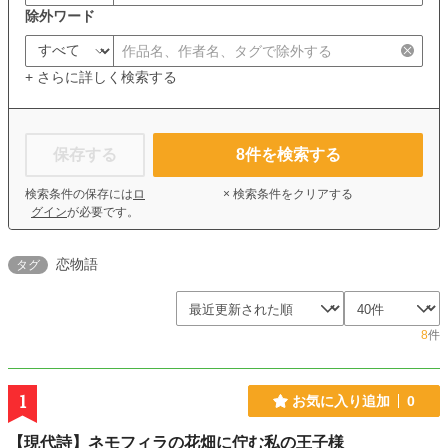
除外ワード
+ さらに詳しく検索する
保存する
8
件を検索する
検索条件の保存には
ロ
× 検索条件をクリアする
グイン
が必要です。
恋物語
タグ
8
件
1
お気に入り追加
0
【現代詩】ネモフィラの花畑に佇む私の王子様