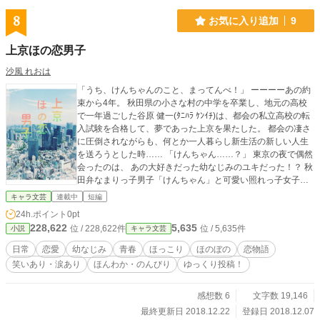
8
お気に入り追加
9
上京ほの恋男子
沙風 れおは
「うち、けんちゃんのこと、まってんべ！」 ーーーーあの約
束から4年。 秋田県の小さな村の中学を卒業し、地元の高校
で一年過ごした谷原 健一(ﾀﾆﾊﾗ ｹﾝｲﾁ)は、都会の私立高校の転
入試験を合格して、夢であった上京を果たした。 都会の凄さ
に圧倒されながらも、何とか一人暮らし新生活の新しい人生
を送ろうとした時…… 「けんちゃん……？」 東京の夜で偶然
会ったのは、 あの大好きだった幼なじみのユキだった！？ 秋
田弁なまりっ子男子「けんちゃん」と可愛い照れっ子女子
「ユキ」の心あったまるほのぼの幼なじみ恋物語。 ここで一
キャラ文芸
連載中
短編
息、ほのぼのしていきませんか？
24h.ポイント
0pt
228,622
5,635
位 / 228,622件
位 / 5,635件
小説
キャラ文芸
日常
恋愛
幼なじみ
青春
ほっこり
ほのぼの
恋物語
笑いあり・涙あり
ほんわか・のんびり
ゆっくり投稿！
感想数 6
文字数 19,146
最終更新日 2018.12.22
登録日 2018.12.07