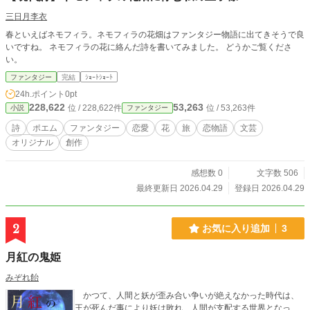
三日月李衣
春といえばネモフィラ。ネモフィラの花畑はファンタジー物語に出てきそうで良
いですね。 ネモフィラの花に絡んだ詩を書いてみました。 どうかご覧くださ
い。
ファンタジー
完結
ｼｮｰﾄｼｮｰﾄ
24h.ポイント
0pt
228,622
53,263
位 / 228,622件
位 / 53,263件
小説
ファンタジー
詩
ポエム
ファンタジー
恋愛
花
旅
恋物語
文芸
オリジナル
創作
感想数 0
文字数 506
最終更新日 2026.04.29
登録日 2026.04.29
2
お気に入り追加
3
月紅の鬼姫
みぞれ飴
かつて、人間と妖が歪み合い争いが絶えなかった時代は、
王が死んだ事により妖は敗れ、人間が支配する世界となっ