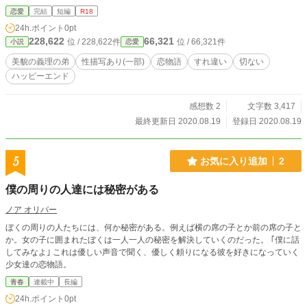
恋愛
完結
短編
R18
24h.ポイント
0pt
228,622
66,321
位 / 228,622件
位 / 66,321件
小説
恋愛
美貌の義理の弟
性描写あり(一部)
恋物語
すれ違い
切ない
ハッピーエンド
感想数 2
文字数 3,417
最終更新日 2020.08.19
登録日 2020.08.19
5
お気に入り追加
2
僕の周りの人達には秘密がある
ノア オリバー
ぼくの周りの人たちには、何か秘密がある。例えば横の席の子とか前の席の子と
か。女の子に囲まれたぼくは一人一人の秘密を解決していくのだった。 ｢僕に話
してみなよ｣ これは優しい声音で聞く、優しく頼りになる彼を好きになっていく
少女達の恋物語。
青春
連載中
長編
24h.ポイント
0pt