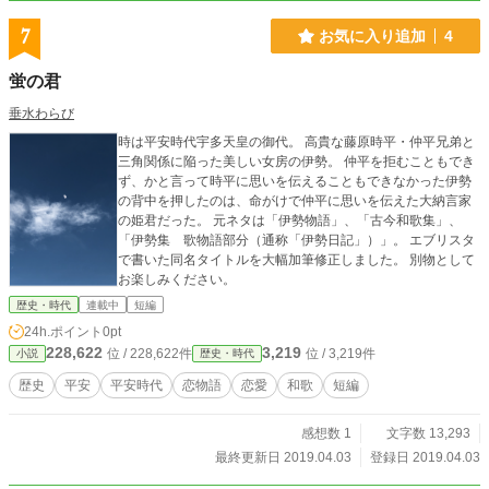
7
お気に入り追加
4
蛍の君
垂水わらび
時は平安時代宇多天皇の御代。 高貴な藤原時平・仲平兄弟と
三角関係に陥った美しい女房の伊勢。 仲平を拒むこともでき
ず、かと言って時平に思いを伝えることもできなかった伊勢
の背中を押したのは、命がけで仲平に思いを伝えた大納言家
の姫君だった。 元ネタは「伊勢物語」、「古今和歌集」、
「伊勢集 歌物語部分（通称「伊勢日記」）」。 エブリスタ
で書いた同名タイトルを大幅加筆修正しました。 別物として
お楽しみください。
歴史・時代
連載中
短編
24h.ポイント
0pt
228,622
3,219
位 / 228,622件
位 / 3,219件
小説
歴史・時代
歴史
平安
平安時代
恋物語
恋愛
和歌
短編
感想数 1
文字数 13,293
最終更新日 2019.04.03
登録日 2019.04.03