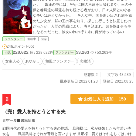
た。 妖達の中には、密かに国の再建を目論む者や、王の子
供と眷属達の帰還を待ち続ける者がおり、日々人間との小さ
な争いは絶えなかった。 そんな中、国を追い出され旅を始
めた少女が、妖の王の事を知り、探しに行こうと決意したの
だったが、人間の思惑により、巻き込まれ、頭を悩ませる事
になるのだった。彼女の旅の行く末に何が待っているの
か…？
ファンタジー
連載中
長編
24h.ポイント
0pt
228,622
53,263
位 / 228,622件
位 / 53,263件
小説
ファンタジー
女主人公
あやかし
和風ファンタジー
恋物語
感想数 2
文字数 48,589
最終更新日 2022.01.23
登録日 2021.08.23
3
お気に入り追加
150
（完）愛人を持とうとする夫
青空一夏
書籍情報
戦国時代の愛人を持とうとする夫の物語。 旦那様は、私が妊娠したら年若い侍
女を…… 戦国武将はそれが普通と言いますが 旦那様、貴方はそれをしてはいけ