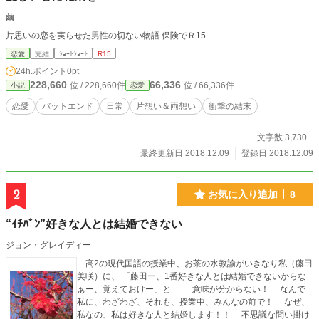
繭
片思いの恋を実らせた男性の切ない物語 保険でＲ15
恋愛
完結
ｼｮｰﾄｼｮｰﾄ
R15
24h.ポイント
0pt
228,660
66,336
位 / 228,660件
位 / 66,336件
小説
恋愛
恋愛
バットエンド
日常
片想い＆両想い
衝撃の結末
文字数 3,730
最終更新日 2018.12.09
登録日 2018.12.09
2
お気に入り追加
8
“ｲﾁﾊﾞﾝ”好きな人とは結婚できない
ジョン・グレイディー
高2の現代国語の授業中、お茶の水教諭がいきなり私（藤田
美咲）に、 「藤田ー、1番好きな人とは結婚できないからな
ぁー、覚えておけー」と 意味が分からない！ なんで
私に、わざわざ、それも、授業中、みんなの前で！ なぜ、
私なの、私は好きな人と結婚します！！ 不思議な問い掛け