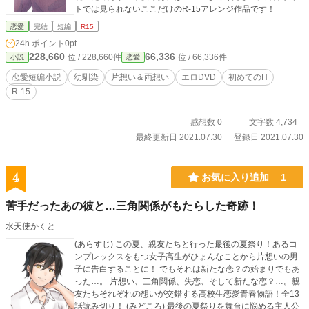
トでは見られないここだけのR-15アレンジ作品です！
恋愛
完結
短編
R15
24h.ポイント
0pt
228,660
66,336
位 / 228,660件
位 / 66,336件
小説
恋愛
恋愛短編小説
幼馴染
片想い＆両想い
エロDVD
初めてのH
R-15
感想数 0
文字数 4,734
最終更新日 2021.07.30
登録日 2021.07.30
4
お気に入り追加
1
苦手だったあの彼と…三角関係がもたらした奇跡！
水天使かくと
(あらすじ) この夏、親友たちと行った最後の夏祭り！あるコ
ンプレックスをもつ女子高生がひょんなことから片想いの男
子に告白することに！ でもそれは新たな恋？の始まりでもあ
った…。 片想い、三角関係、失恋、そして新たな恋？…。親
友たちそれぞれの想いが交錯する高校生恋愛青春物語！全13
話読み切り！ (みどころ) 最後の夏祭りを舞台に悩める主人公