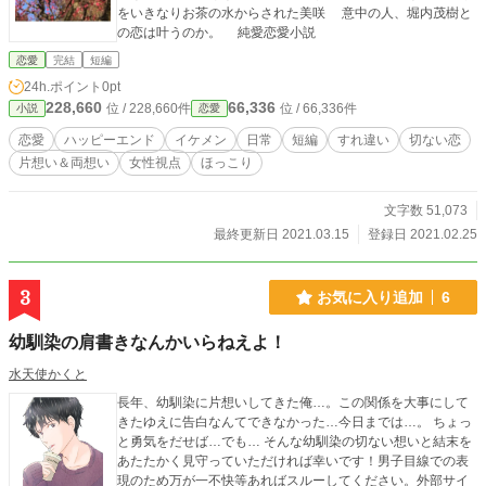
をいきなりお茶の水からされた美咲 意中の人、堀内茂樹と
の恋は叶うのか。 純愛恋愛小説
恋愛
完結
短編
24h.ポイント
0pt
228,660
66,336
位 / 228,660件
位 / 66,336件
小説
恋愛
恋愛
ハッピーエンド
イケメン
日常
短編
すれ違い
切ない恋
片想い＆両想い
女性視点
ほっこり
文字数 51,073
最終更新日 2021.03.15
登録日 2021.02.25
3
お気に入り追加
6
幼馴染の肩書きなんかいらねえよ！
水天使かくと
長年、幼馴染に片想いしてきた俺…。この関係を大事にして
きたゆえに告白なんてできなかった…今日までは…。 ちょっ
と勇気をだせば…でも… そんな幼馴染の切ない想いと結末を
あたたかく見守っていただければ幸いです！男子目線での表
現のため万が一不快等あればスルーしてください。外部サイ