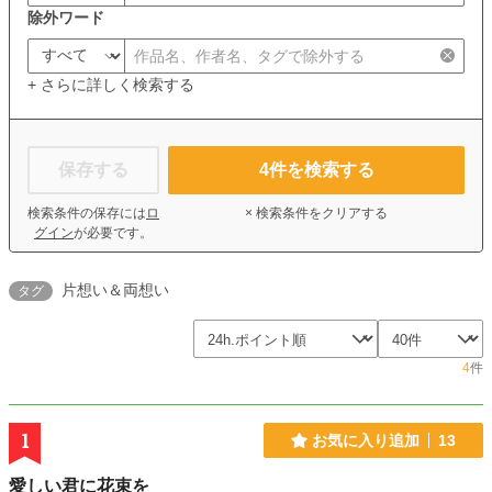
除外ワード
+ さらに詳しく検索する
保存する
4
件を検索する
検索条件の保存には
ロ
× 検索条件をクリアする
グイン
が必要です。
片想い＆両想い
タグ
4
件
1
お気に入り追加
13
愛しい君に花束を