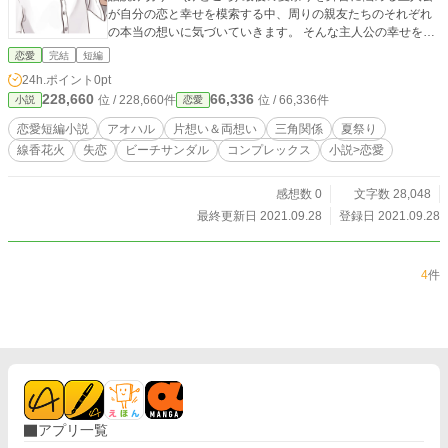
が自分の恋と幸せを模索する中、周りの親友たちのそれぞれ
の本当の想いに気づいていきます。 そんな主人公の幸せを一
緒に導く重要なアイテムや設定が出てきますがあなたはいく
恋愛
完結
短編
つ感じとっていただけるでしょうか…☆ それも意識しながら
24h.ポイント
0pt
お読みいただくとより一層面白い作品になるかと思います！
228,660
66,336
位 / 228,660件
位 / 66,336件
小説
恋愛
(作者から一言) 今回、個性的な登場人物がたくさんでてきま
すがあなたのお好みを見つけるのも楽しくなるのではないで
恋愛短編小説
アオハル
片想い＆両想い
三角関係
夏祭り
しょうか！ また名前、あだな等名称の切り替わりがあります
線香花火
失恋
ビーチサンダル
コンプレックス
小説>恋愛
ので、それぞれの名前をインプットしていただいた上で読み
進めていただけますとスムーズかと存じます！ 現在のorかつ
ての学生さんのあなた…大切な青春時代の思い出を今1度…思
感想数 0
文字数 28,048
い返していただけたのならこの上ない幸せです！ ※読み終わ
最終更新日 2021.09.28
登録日 2021.09.28
ったあとにもう１度読み返していただくと、またひと味違っ
た見方ができるのでおもしろいと思います！ ※全年齢対象作
品のため皆様安心してご一読いただけます！
4
件
アプリ一覧