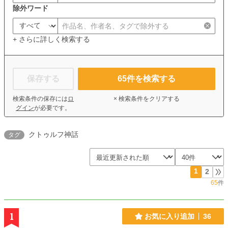
除外ワード
+ さらに詳しく検索する
保存する
65
件を検索する
検索条件の保存には
ロ
× 検索条件をクリアする
グイン
が必要です。
クトゥルフ神話
タグ
1
2
65
件
1
お気に入り追加
36