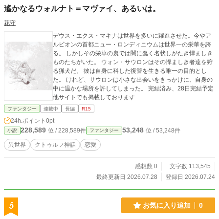
遙かなるウォルナト＝マヴァイ、あるいは。
花守
デウス・エクス・マキナは世界を多いに躍進させた。今やア
ルビオンの首都ニュー・ロンディニウムは世界一の栄華を誇
る。 しかしその栄華の裏では闇に蠢く名状しがたき悍ましき
ものたちがいた。 ウォン・サウロンはその悍ましき者達を狩
る猟犬だ。 彼は自身に科した復讐を生きる唯一の目的とし
た。 けれど、サウロンは小さな出会いをきっかけに、自身の
中に温かな場所を許してしまった。 完結済み、28日完結予定
他サイトでも掲載しております
ファンタジー
連載中
長編
R15
24h.ポイント
0pt
228,589
53,248
位 / 228,589件
位 / 53,248件
小説
ファンタジー
異世界
クトゥルフ神話
恋愛
感想数 0
文字数 113,545
最終更新日 2026.07.28
登録日 2026.07.24
5
お気に入り追加
0