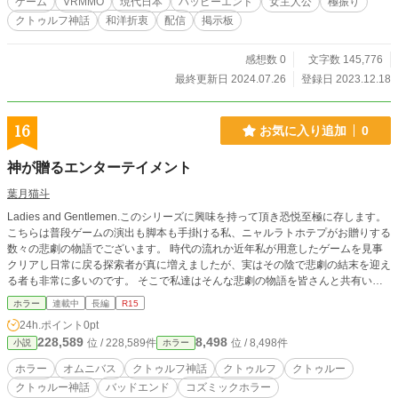
ゲーム
VRMMO
現代日本
ハッピーエンド
女主人公
極振り
混ぜられていると楽しい 【簡単なあらすじ】 二倉すのこは個
クトゥルフ神話
和洋折衷
配信
掲示板
人勢のVTuberである。チャンネル登録者数は50人弱。 人気
低迷に悩む彼女はある日、最推しが広報担当を務めるというV
Rゲームに目を付ける。これに参加すれば人気上昇が望める
感想数 0
文字数 145,776
のではないか、更には推し達のてぇてぇ絡みが間近で見られ
最終更新日 2024.07.26
登録日 2023.12.18
るのではないかと。 かくして彼女はVRゲーム『旧支配者のシ
ンフォニア』に挑む。そして始まる他VTuberとの交流、数々
のイベント。その中で彼女はチャンネル登録者数を倍々に増
16
お気に入り追加
0
やしていく。更には最推しの秘密も知る事になって……！？
※小説家になろう、ノベルアップ＋、カクヨム、ネオページ
神が贈るエンターテイメント
にも掲載しています。
葉月猫斗
Ladies and Gentlemen.このシリーズに興味を持って頂き恐悦至極に存します。
こちらは普段ゲームの演出も脚本も手掛ける私、ニャルラトホテプがお贈りする
数々の悲劇の物語でございます。 時代の流れか近年私が用意したゲームを見事
クリアし日常に戻る探索者が真に増えましたが、実はその陰で悲劇の結末を迎え
る者も非常に多いのです。 そこで私達はそんな悲劇の物語を皆さんと共有いた
いと思い、この場を設ける事にいたしました。 スポットライトを浴びる彼等
ホラー
連載中
長編
R15
は、また彼女等はどんな選択をし、その結果どんな悲劇の結末を迎えるのか。こ
24h.ポイント
0pt
の話を読んだあなた方が愉悦を感じて頂けたら私どもも幸いでございます。 そ
228,589
8,498
位 / 228,589件
位 / 8,498件
小説
ホラー
れでは只今よりエンターテイメントを開催いたします！
ホラー
オムニバス
クトゥルフ神話
クトゥルフ
クトゥルー
クトゥルー神話
バッドエンド
コズミックホラー