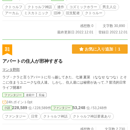
クトゥルフ
クトゥルフ神話
連作
コズミックホラー
男主人公
アーカム
ミスカトニック
旧神
旧支配者
クトゥルー
感想数 0
文字数 30,890
最終更新日 2022.12.01
登録日 2022.12.01
31
お気に入り追加
1
アパートの住人が邪神すぎる
マンタ野郎
ラブ・クラと言うアパートに引っ越してきた、七瀬 夏菜 （ななせ なつな）とそ
こに住まうユニークな住人達。 しかし、住人達には秘密があって..? 冒涜的日常
ライフ開幕!!
ファンタジー
連載中
長編
24h.ポイント
0pt
228,589
53,248
位 / 228,589件
位 / 53,248件
小説
ファンタジー
ファンタジー
日常
クトゥルフ神話
クトゥルフ神話要素あり
感想数 0
文字数 2,730