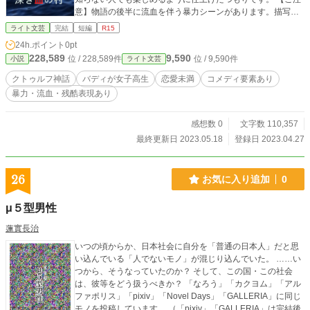
意】物語の後半に流血を伴う暴力シーンがあります。描写は
かなり控えめなのですが、念のためR15を付けておきます。
ライト文芸
完結
短編
R15
24h.ポイント
0pt
228,589
9,590
位 / 228,589件
位 / 9,590件
小説
ライト文芸
クトゥルフ神話
バディが女子高生
恋愛未満
コメディ要素あり
暴力・流血・残酷表現あり
感想数 0
文字数 110,357
最終更新日 2023.05.18
登録日 2023.04.27
26
お気に入り追加
0
μ５型男性
蓮實長治
いつの頃からか、日本社会に自分を「普通の日本人」だと思
い込んでいる「人でないモノ」が混じり込んでいた。 ……い
つから、そうなっていたのか？ そして、この国・この社会
は、彼等をどう扱うべきか？ 「なろう」「カクヨム」「アル
ファポリス」「pixiv」「Novel Days」「GALLERIA」に同じ
モノを投稿しています。 （「pixiv」「GALLERIA」は完結後