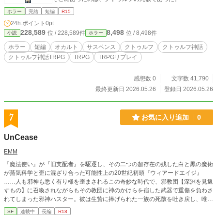
ホラー
完結
短編
R15
24h.ポイント
0pt
228,589
8,498
位 / 228,589件
位 / 8,498件
小説
ホラー
ホラー
短編
オカルト
サスペンス
クトゥルフ
クトゥルフ神話
クトゥルフ神話TRPG
TRPG
TRPGリプレイ
感想数 0
文字数 41,790
最終更新日 2026.05.26
登録日 2026.05.26
7
お気に入り追加
0
UnCease
EMM
『魔法使い』が『旧支配者』を駆逐し、その二つの超存在の残した白と黒の魔術
が蒸気科学と歪に混ざり合った可能性上の20世紀初頭『ウィアードエイジ』
……人も邪神も悉く有り様を歪まされるこの奇妙な時代で、邪教団【深淵を見返
すもの】に召喚されながらもその教団に神のかけらを宿した武器で重傷を負わさ
れてしまった邪神ハスター。彼は生贄に捧げられた一族の死骸を吐き戻し、唯一
生き残った少女に存在を繋ぐための契約を迫る。狂気に犯され、記憶の大部分と
SF
連載中
長編
R18
正気を失った少女は唯一残された怒りを燃え上がらせて『邪神を殺す力』を望