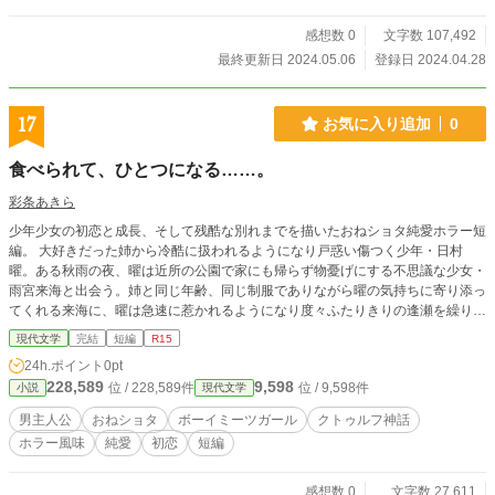
感想数 0
文字数 107,492
最終更新日 2024.05.06
登録日 2024.04.28
17
お気に入り追加
0
食べられて、ひとつになる……。
彩条あきら
少年少女の初恋と成長、そして残酷な別れまでを描いたおねショタ純愛ホラー短
編。 大好きだった姉から冷酷に扱われるようになり戸惑い傷つく少年・日村
曜。ある秋雨の夜、曜は近所の公園で家にも帰らず物憂げにする不思議な少女・
雨宮来海と出会う。姉と同じ年齢、同じ制服でありながら曜の気持ちに寄り添っ
てくれる来海に、曜は急速に惹かれるようになり度々ふたりきりの逢瀬を繰り返
す。 だが実は、来海の母は人肉屍食のカルト崇拝者であり、娘である来海もま
現代文学
完結
短編
R15
た歪んだ教育の結果、曜への食人衝動が徐々に抑えが効かなくなりつつあったの
24h.ポイント
0pt
だった。ふたりの初恋の行方は…。 ※別サイトの企画に出していた作品を転
228,589
9,598
位 / 228,589件
位 / 9,598件
小説
現代文学
載・再構成したものです※
男主人公
おねショタ
ボーイミーツガール
クトゥルフ神話
ホラー風味
純愛
初恋
短編
感想数 0
文字数 27,611