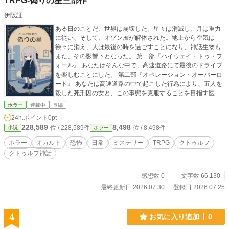
TRPG-偽りの星三部作
伊阪証
ある日のことだ、世界は崩壊した。星々は消滅し、月は重力
に従い、そして、オゾン層が解体された。地上から空気は
徐々に消え、人は最後の時を過ごすことになり、神話生物も
また、その影響下となった。 第一部『ハイウェイ・トゥ・フ
ォール』 あなたはそんな中で、高速道路にて最後のドライブ
を楽しむことにした。 第二部『オペレーション・オーバーロ
ード』 あなたは高速道路の中で起こした行為により、五人を
殺した死刑囚の女と、この事態を克服することを目指す医
者、そして他数人に出会った。 第三部『ノーデンス・ノーラ
ホラー
連載中
長編
イフ』 あなたは最後の一ヵ月を山の上の物件で過ごすことに
24h.ポイント
0pt
なった、しかし、そこは事故物件であった。 このTRPGシリ
228,589
8,498
位 / 228,589件
位 / 8,498件
小説
ホラー
ーズは他シナリオと若干関連します。 第一作『Ordeal of Sk
y』 第二作『諸国民の神』 第三作『深海勲章』 第四作『クト
ホラー
オカルト
恐怖
日常
ミステリー
TRPG
クトゥルフ
ゥルフの墓』 第五作『偽りの星』 第六作『豊穣奇』 第七作
クトゥルフ神話
『月美奉卦』 第八作『？？？（三部作の内容は決めてあるけ
どタイトルだけ未定）』 第九作『？？？（六、七作での出来
次第で判断する）』 最終作『ForP』
感想数 0
文字数 66,130
最終更新日 2026.07.30
登録日 2026.07.25
4
お気に入り追加
0