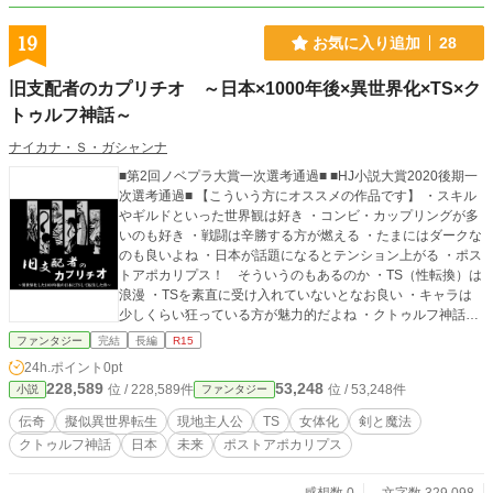
19
お気に入り追加
28
旧支配者のカプリチオ ～日本×1000年後×異世界化×TS×ク
トゥルフ神話～
ナイカナ・Ｓ・ガシャンナ
■第2回ノベプラ大賞一次選考通過■ ■HJ小説大賞2020後期一
次選考通過■ 【こういう方にオススメの作品です】 ・スキル
やギルドといった世界観は好き ・コンビ・カップリングが多
いのも好き ・戦闘は辛勝する方が燃える ・たまにはダークな
のも良いよね ・日本が話題になるとテンション上がる ・ポス
トアポカリプス！ そういうのもあるのか ・TS（性転換）は
浪漫 ・TSを素直に受け入れていないとなお良い ・キャラは
少しくらい狂っている方が魅力的だよね ・クトゥルフ神話に
興味がある 【以下ちょっとだけ真面目なあらすじ】 西暦二〇
ファンタジー
完結
長編
R15
ＸＸ年。降臨した邪神により人類は滅亡寸前に追い込まれ
24h.ポイント
0pt
た。 それから一〇〇〇年後、世界は剣と魔法の異世界と化し
228,589
53,248
位 / 228,589件
位 / 53,248件
小説
ファンタジー
ていた。 主人公は二十一世紀の人間、二十九歳の会社員だ。
彼はある神秘により一〇〇〇年間も生き続け、紆余曲折を経
伝奇
擬似異世界転生
現地主人公
TS
女体化
剣と魔法
て鬼娘に憑依した。 主人公は幾人もの狂人達と出会い、ドン
クトゥルフ神話
日本
未来
ポストアポカリプス
引きしながらも、徐々に自らの立ち位置を確立していく。 ―
―これは、未来に関心がなかった男が一〇〇〇年後の世界