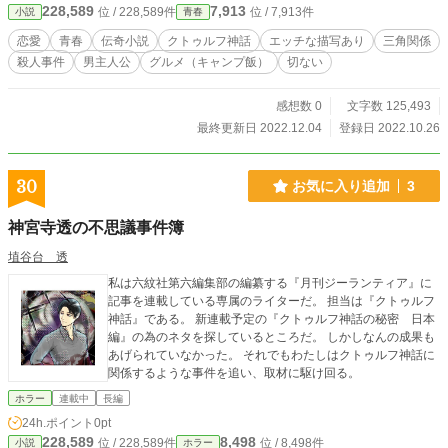
228,589
7,913
位 / 228,589件
位 / 7,913件
小説
青春
彼女にはとある目的があると言うのだが……。 ちょっと切ない青春三角関係
の恋愛ノベル＋ちょっとクトゥルフ伝奇です。 ささやかですが、それなりに
恋愛
青春
伝奇小説
クトゥルフ神話
エッチな描写あり
三角関係
エロティックな濡れ場があるのでＲ18です。濡れ場は♡でわかるようにしま
殺人事件
男主人公
グルメ（キャンプ飯）
切ない
す。 濡れ場は物語の後半に一か所あるだけです。官能系のノベルではありま
せん。 アルファポリス、なろう、同時掲載です。
感想数 0
文字数 125,493
最終更新日 2022.12.04
登録日 2022.10.26
30
お気に入り追加
3
神宮寺透の不思議事件簿
埴谷台 透
私は六紋社第六編集部の編纂する『月刊ジーランティア』に
記事を連載している専属のライターだ。 担当は『クトゥルフ
神話』である。 新連載予定の『クトゥルフ神話の秘密 日本
編』の為のネタを探しているところだ。 しかしなんの成果も
あげられていなかった。 それでもわたしはクトゥルフ神話に
関係するような事件を追い、取材に駆け回る。
ホラー
連載中
長編
24h.ポイント
0pt
228,589
8,498
位 / 228,589件
位 / 8,498件
小説
ホラー