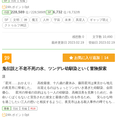
SF
完結
短編
ww.youtube.com/watch?v=GCJ2eynlr2c 『Aile to Yell』 http
24h.ポイント
0pt
s://www.youtube.com/watch?v=qt9tf1wfJ3A 『アオノショウド
228,589
6,732
位 / 228,589件
位 / 6,732件
小説
SF
ウ』 https://www.youtube.com/watch?v=V5wNMUbj0iw 『H
alloween Code』 https://www.youtube.com/watch?v=PCVA
SF
文明
神
魔王
人外
宇宙
未来
異星人
ギャップ萌え
2MYZUxk 素敵な刺激を与えてくれる、素敵な文化的作品に感
クトゥルフ神話
謝します。 人類の歴史や神話を題材に、壮大な物語が書きた
いと思いました。 あくまでも星間帝国の興亡を描いた、ＳＦ
です。 昔、私的な問題に悩みネカフェ通いを楽しみにしてい
感想数 0
文字数 10,490
た私は、 様々な動画に感動し、『古代の宇宙人』説による暗
最終更新日 2023.02.19
登録日 2023.02.19
めの小説を書きました。 しかし動画の素晴らしい芸術性のお
かげか、どんどん話が建設的になり、 とうとう社会に役立つ
（と思う）文明論まで考えられました。 ご興味がおありの方
29
お気に入り追加
14
は『Ｌｕｃｉｆｅｒ』シリーズの他作品や、 『文明の星』シ
リーズのエッセイもご覧いただけましたら幸いです。
鬼伝説と不老不死の水、ツンデレ幼馴染といく冒険探索
弾
「星河……おかえり」 高校最後、十八歳の夏休み、藤田星河は東京から地元
の夜見市に帰省した。 出迎えるのはちょっとツンがいき過ぎた幼馴染、会田
優心。 星河の帰省の目的はもう一人の幼馴染、高橋活美を見舞うためだ。余
命いくばくもないと宣告された彼女と最後の思い出を作るため。 安らかな時
を過ごしたい三人の想いと相反するように、夜見市はある殺人事件の噂でもちき
りだった。猛獣の仕業とも狂人の仕業ともいわれる残虐な事件だった。 そん
青春
完結
長編
R18
な背景がある中で、優心は夜見山のキャンプ場にテントをかまえ、夜な夜な山を
24h.ポイント
0pt
探索しているというのだ。 危ないだろうと思い優心を問いただしてみると、