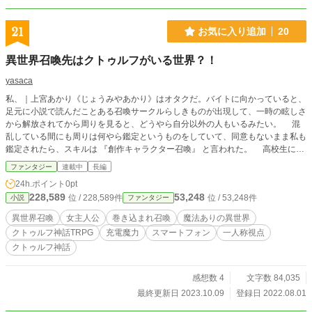
21
お気に入り追加
20
異世界召喚先はクトゥルフがいる世界？！
yasaca
私、｜上宮あかり《じょうみやあかり》はオタクだ。バイトに向かっていると、
足元に小説で読んだことある召喚サークルらしきものが出現して、一時の眩しさ
から解放されてから周りを見ると、どうやら自分以外の人もいるみたい。 混
乱している間にも周りは何やら鑑定というものをしていて、同意もないまま私も
鑑定されたら、スキルは 『創作キャラクター召喚』 と言われた。 高校生に笑
われ、恥ずかしさで思わず外に出ていき、無我夢中で森の中で｜彷徨《さまよ》
ファンタジー
連載中
長編
っていると目の前には大きな熊が出てきて絶体絶命の危機に。 何も出来ずに終
24h.ポイント
0pt
わると思ったら、何者かに助けられた？ クトゥルフ知らないよって方にも読
228,589
53,248
位 / 228,589件
位 / 53,248件
小説
ファンタジー
めるように書いております。 ※こちらのキャラクターのステータスは、クト
ゥルフ神話TRPG第６版のルールを土台にしてお話を進めています。間違いなど
異世界召喚
女主人公
巻き込まれ召喚
魔法ありの異世界
ありましたらお知らせください
クトゥルフ神話TRPG
充電魔力
スマートフォン
一人称視点
クトゥルフ神話
感想数 4
文字数 84,035
最終更新日 2023.10.09
登録日 2022.08.01