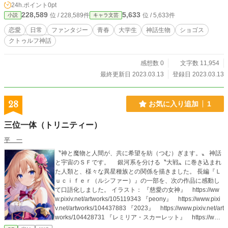
24h.ポイント
0pt
228,589
5,633
位 / 228,589件
位 / 5,633件
小説
キャラ文芸
恋愛
日常
ファンタジー
青春
大学生
神話生物
ショゴス
クトゥルフ神話
感想数 0
文字数 11,954
最終更新日 2023.03.13
登録日 2023.03.13
28
お気に入り追加
1
三位一体（トリニティー）
平 一
〝神と魔物と人間が、共に希望を紡（つむ）ぎます。〟 神話
と宇宙のＳＦです。 銀河系を分ける〝大戦〟に巻き込まれ
た人類と、様々な異星種族との関係を描きました。 長編『Ｌ
ｕｃｉｆｅｒ（ルシファー）』の一部を、次の作品に感動し
て口語化しました。 イラスト： 『慈愛の女神』 https://ww
w.pixiv.net/artworks/105119343 『peony』 https://www.pixi
v.net/artworks/104437883 『2023』 https://www.pixiv.net/art
works/104428731 『レミリア・スカーレット』 https://ww
w.pixiv.net/artworks/75060614 動画： 『HELLO!!』 https://w