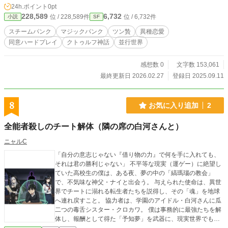
24h.ポイント
0pt
む。かくして契約は成され、少女は名前と知識を与えられ、力の代わりに魂を啄
228,589
6,732
位 / 228,589件
位 / 6,732件
小説
SF
ませる。これは、ミスカトニック大学民俗学教授となった少女ライラ＝シュルズ
ベリイと、人の死体を依代にうだつの上がらない学生となったハスターの愛憎入
スチームパンク
マジックパンク
ツン贄
異種恋愛
り混じる奇妙な相棒関係と、その復讐の渦に巻き込まれる歪んだ世界の物語。
同意ハードプレイ
クトゥルフ神話
並行世界
感想数 0
文字数 153,061
最終更新日 2026.02.27
登録日 2025.09.11
8
お気に入り追加
2
全能者殺しのチート解体（隣の席の白河さんと）
ニャルC
「自分の意志じゃない『借り物の力』で何を手に入れても、
それは君の勝利じゃない」 不平等な現実（運ゲー）に絶望し
ていた高校生の僕は、ある夜、夢の中の「縞瑪瑙の教会」
で、不気味な神父・ナイと出会う。 与えられた使命は、異世
界でチートに溺れる転生者たちを説得し、その「魂」を地球
へ連れ戻すこと。 協力者は、学園のアイドル・白河さんに瓜
二つの毒舌シスター・クロカワ。 僕は事務的に最強たちを解
体し、報酬として得た「予知夢」を武器に、現実世界でも