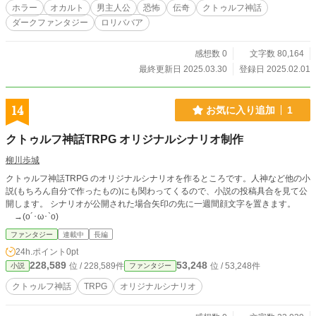
ホラー
オカルト
男主人公
恐怖
伝奇
クトゥルフ神話
ダークファンタジー
ロリババア
感想数 0
文字数 80,164
最終更新日 2025.03.30
登録日 2025.02.01
14
お気に入り追加
1
クトゥルフ神話TRPG オリジナルシナリオ制作
柳川歩城
クトゥルフ神話TRPG のオリジナルシナリオを作るところです。人神など他の小
説(もちろん自分で作ったもの)にも関わってくるので、小説の投稿具合を見て公
開します。 シナリオが公開された場合矢印の先に一週間顔文字を置きます。
→(o´･ω･`o)
ファンタジー
連載中
長編
24h.ポイント
0pt
228,589
53,248
位 / 228,589件
位 / 53,248件
小説
ファンタジー
クトゥルフ神話
TRPG
オリジナルシナリオ