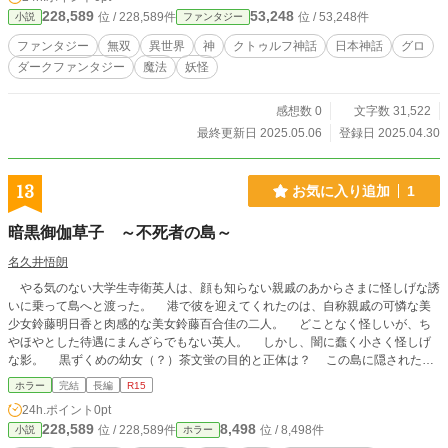
228,589
53,248
位 / 228,589件
位 / 53,248件
小説
ファンタジー
ファンタジー
無双
異世界
神
クトゥルフ神話
日本神話
グロ
ダークファンタジー
魔法
妖怪
感想数 0
文字数 31,522
最終更新日 2025.05.06
登録日 2025.04.30
13
お気に入り追加
1
暗黒御伽草子 ～不死者の島～
名久井悟朗
やる気のない大学生寺衛英人は、顔も知らない親戚のあからさまに怪しげな誘
いに乗って島へと渡った。 港で彼を迎えてくれたのは、自称親戚の可憐な美
少女鈴藤明日香と肉感的な美女鈴藤百合佳の二人。 どことなく怪しいが、ち
やほやとした待遇にまんざらでもない英人。 しかし、闇に蠢く小さく怪しげ
な影。 黒ずくめの幼女（？）茶文蛍の目的と正体は？ この島に隠された謎
とは？ （ヒント：サブタイトル） ラブ（クラフト神話風ダークファンタジーア
ホラー
完結
長編
R15
クション） コメ（ディ）
24h.ポイント
0pt
228,589
8,498
位 / 228,589件
位 / 8,498件
小説
ホラー