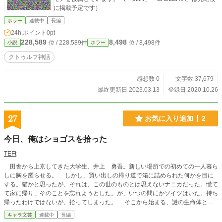
に掲載予定です）
ホラー
連載中
長編
24h.ポイント
0pt
228,589
8,498
位 / 228,589件
位 / 8,498件
小説
ホラー
クトゥルフ神話
感想数 0
文字数 37,679
最終更新日 2023.03.13
登録日 2020.10.26
27
お気に入り追加
2
今日、俺はショゴスを拾った
TEFt
田舎から上京してきた大学生、井上 勇吾。新しい場所での初めての一人暮ら
しに胸を躍らせる。 しかし、買い出しの帰り道で箱に詰められた何かを目に
する。猫かと思ったが、それは、この世のものとは思えないナニカだった。慌て
て家に帰り、そのことを忘れようとした。が、いつの間にかソイツはいた。持ち
帰ったわけではないが、拾ってしまった。 そこから始まる、謎の生命体との
生活。彼の大学生活はどうなってしまうのか。 事件に巻き込まれ、不思議な
キャラ文芸
連載中
長編
モノとの出会い、接触、平穏な生活にはもう戻れない。