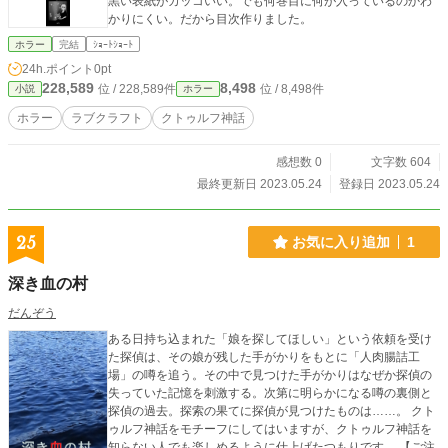
黒い表紙がカッコいい。でも何巻目に何が入っているのかわ
かりにくい。だから目次作りました。
ホラー
完結
ｼｮｰﾄｼｮｰﾄ
24h.ポイント
0pt
228,589
8,498
位 / 228,589件
位 / 8,498件
小説
ホラー
ホラー
ラブクラフト
クトゥルフ神話
感想数 0
文字数 604
最終更新日 2023.05.24
登録日 2023.05.24
25
お気に入り追加
1
深き血の村
だんぞう
ある日持ち込まれた「娘を探してほしい」という依頼を受け
た探偵は、その娘が残した手がかりをもとに「人肉腸詰工
場」の噂を追う。その中で見つけた手がかりはなぜか探偵の
失っていた記憶を刺激する。次第に明らかになる噂の裏側と
探偵の過去。探索の果てに探偵が見つけたものは……。 クト
ゥルフ神話をモチーフにしてはいますが、クトゥルフ神話を
知らない人でも楽しめるように仕上げたつもりです。 【ご注