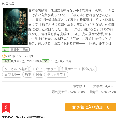
めこねこ
熊本県阿蘇郡、地図にも載らない小さな集落「灰塚」。 そこ
には古い言葉が残っている。 「夜ん谷には行きなはんな」―
―。 東京で映像編集者として暮らす椎葉蓮は、祖父の訃報を
受けて 十数年ぶりに故郷へ戻る。無口だった祖父が、死の間
際に遺し たのはたった一言。 「戸ば、開けるな」 帰郷の前
夜から、蓮は同じ夢を見続けていた。光の届かぬ深海 の底
で、見上げる先にある巨大な「何か」。寝返りを打つたび に
海ごと震わせる、山ほどもある存在――。 阿蘇カルデラは、
九万年前の巨大噴火で生まれた世界最大級の 窪地である。だ
SF
連載中
長編
が祖父の蔵に伝わる写本『火國秘聞』は、それ より遥かに古
24h.ポイント
221pt
い時代を語る。曰く、この地はかつて海だった。 そして今も
6,170
55
位 / 228,589件
位 / 6,732件
小説
SF
――山の下に、海はある。 肥後の地、神々が生まれ降り立つ
五つの場所。阿蘇、人吉、八 代、天草、荒尾。それぞれの土
クトゥルフ神話
コズミックホラー
和風ホラー
怪奇小説
地に「戸」があり、それを守る 「戸守り」の家がある。椎
民俗ホラー
熊本
阿蘇
ラヴクラフト
葉、岩戸、矢部、深江、三池。彼ら は代々、地下に眠るもの
を目覚めさせぬよう、血と祈りによっ て契約を繋いできた。
だが今、契約は緩み始めている。 阿蘇の噴煙のなかに、東京
感想数 0
文字数 94,452
の路面に滲む潮の匂いに、観光プロ モーション映像の一コマ
最終更新日 2026.08.05
登録日 2026.05.28
に、それは確かに、姿を見せ始めている。 H・P・ラヴクラフ
トのコズミックホラーを、肥後の風土に深く 根ざして描く連
作怪奇短篇集。
3
お気に入り追加
0