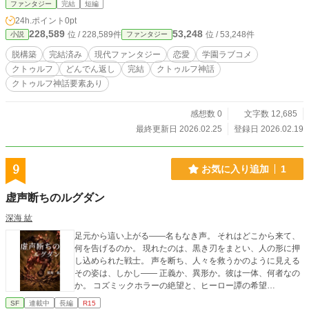
「完璧な日常」を手に入れ始める。 神の嘘を暴き、屁理屈
ファンタジー
完結
短編
（パラドックス）で全能者を追い詰める、知略の果ての逆転
24h.ポイント
0pt
劇。 図書室で僕を待っていたのは、夢よりも残酷で、愛おし
228,589
53,248
位 / 228,589件
位 / 53,248件
小説
ファンタジー
い「現実」のどんでん返しだった。 能力バトルの皮を被っ
た、知的逆転ラブコメ。 ――全能殺しのチート解体（隣の席
脱構築
完結済み
現代ファンタジー
恋愛
学園ラブコメ
の白河さんと）
クトゥルフ
どんでん返し
完結
クトゥルフ神話
クトゥルフ神話要素あり
感想数 0
文字数 12,685
最終更新日 2026.02.25
登録日 2026.02.19
9
お気に入り追加
1
虚声断ちのルグダン
深海 紘
足元から這い上がる――名もなき声。 それはどこから来て、
何を告げるのか。 現れたのは、黒き刃をまとい、人の形に押
し込められた戦士。 声を断ち、人々を救うかのように見える
その姿は、しかし―― 正義か、異形か。彼は一体、何者なの
か。 コズミックホラーの絶望と、ヒーロー譚の希望…
SF
連載中
長編
R15