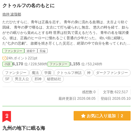
クトゥルフの名のもとに
他仲 波瑠都
ただひたすらに、青年は正義を志す。 青年の身に流れる血潮は、太古より紡ぐ
因縁。 青年の夢で嘲るは、太古にて打ち破られし無念。 悠久の時を経て、奴ら
がその眠りから覚めんとする時 世界は狂気で震えるだろう。 青年の名を瑞沢優
心。彼は、正義のヒーローに憧れるごく普通の少年だった。 幼い頃に経験し
た“七夕の悲劇”。 故郷を焼き尽くした災厄と、絶望の中で自分を救ってくれた仮
面のヒーロー。‪”‬あの夜‪”‬の記憶を胸に、優心はただひたすらに、正義を志す。 そ
ファンタジー
連載中
長編
して、出会った天才少女・咲須麗華。 冷静沈着にして圧倒的な才を持つ彼女も
24h.ポイント
221pt
また、幼き日、”‬彼‪”‬に救われた一人だった。 絶望に抗い、恐怖に震えながらも、
6,170
1,155
位 / 228,589件
位 / 53,248件
小説
ファンタジー
それでも優心は歩みを止めない。 大切な人を守るために。 誰かを救うために。
これは、運命に狂わされた少年が、孤独に生きてきた少女が、壮大なる宇宙の神
ファンタジー
魔法
学園
クトゥルフ神話
神
ダークファンタジー
秘に惑わされた二人が。 共に、血の絶えない世界を歩む物語。
SF
男主人公
邪神
秘密結社
感想数 0
文字数 622,517
最終更新日 2026.08.05
登録日 2026.05.10
2
お気に入り追加
2
九州の地下に眠る海