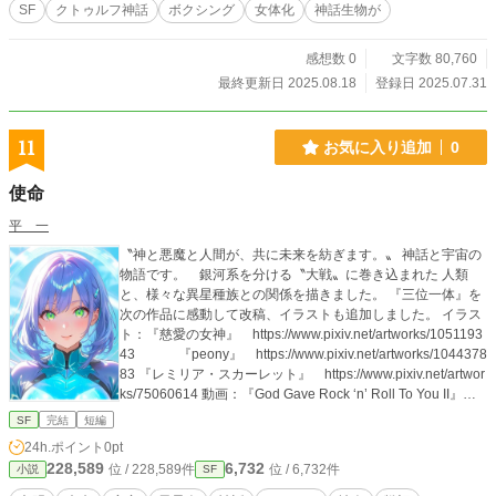
ハンクの英雄再起はユゴスの発光粘菌を虹色に輝かせる！地球の誇りを宇宙に轟
SF
クトゥルフ神話
ボクシング
女体化
神話生物が
かせる神話的スポーツ叙事詩――試合開始!!
感想数 0
文字数 80,760
最終更新日 2025.08.18
登録日 2025.07.31
11
お気に入り追加
0
使命
平 一
〝神と悪魔と人間が、共に未来を紡ぎます。〟 神話と宇宙の
物語です。 銀河系を分ける〝大戦〟に巻き込まれた 人類
と、様々な異星種族との関係を描きました。 『三位一体』を
次の作品に感動して改稿、イラストも追加しました。 イラス
ト：『慈愛の女神』 https://www.pixiv.net/artworks/1051193
43 『peony』 https://www.pixiv.net/artworks/1044378
83 『レミリア・スカーレット』 https://www.pixiv.net/artwor
ks/75060614 動画：『God Gave Rock ‘n’ Roll To You II』 ht
tps://www.youtube.com/watch?v=qrn6GcDMHBY 『HELL
SF
完結
短編
O!!』 https://www.youtube.com/watch?v=GCJ2eynlr2c 『Ail
24h.ポイント
0pt
e to Yell』 https://www.youtube.com/watch?v=qt9tf1wfJ3A
228,589
6,732
位 / 228,589件
位 / 6,732件
小説
SF
『アオノショウドウ』 https://www.youtube.com/watch?v=V
5wNMUbj0iw 『Halloween Code』 https://www.youtube.co