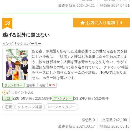
最終更新日 2024.04.21
登録日 2024.04.21
18
お気に入り追加
4
逃げる以外に道はない
イングリッシュパーラー
ある夜、偶然通り掛かった児童公園でこの世ならぬものを目
にした小夜は、「従者」と呼ばれる異形に命を狙われてしま
う。彼女は邪神から人間を守る青年たちと知り合い、やがて
絶望的な邪神との戦いに巻き込まれていく。 クトゥルフ神話
をベースにした自作乙女ゲームの小説版。TRPGではありま
せん。ホラー味は薄いです。
ファンタジー
連載中
長編
R15
24h.ポイント
0pt
228,589
53,248
位 / 228,589件
位 / 53,248件
小説
ファンタジー
恋愛
クトゥルフ神話
ローファンタジー
感想数 0
文字数 242,108
最終更新日 2024.03.17
登録日 2020.05.10