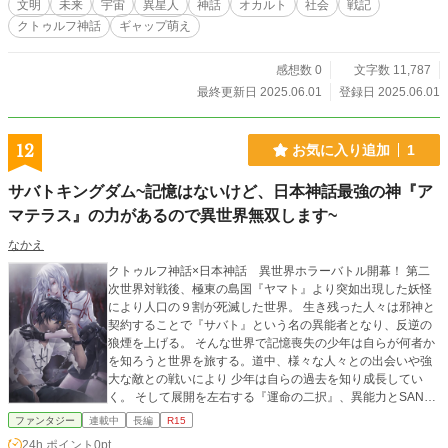
文明
未来
宇宙
異星人
神話
オカルト
社会
戦記
m/watch?v=PCVA2MYZUxk 素敵な刺激を与えてくれる文化
クトゥルフ神話
ギャップ萌え
的作品に、感謝します。 昔、私的な問題に悩みネカフェ通い
を楽しみにしていた私は、 アイマスＭＡＤや聖飢魔Ⅱライブ
など様々な動画に感動し、 『古代の宇宙人』説による暗めの
感想数 0
文字数 11,787
小説を書きました。 しかし動画の素晴らしい芸術性のおかげ
最終更新日 2025.06.01
登録日 2025.06.01
か、どんどん話が建設的になり、 ついには社会に役立つ（と
思う）文明論まで考えることができました。 また、最近見た
ＫＩＳＳの上記動画にも大変勇気づけられました。 ご興味が
12
お気に入り追加
1
おありの方は『Ｌｕｃｉｆｅｒ』シリーズの他作品や、 『文
明の星』シリーズのエッセイもご覧いただけましたら幸いで
サバトキングダム~記憶はないけど、日本神話最強の神『ア
す。
マテラス』の力があるので異世界無双します~
なかえ
クトゥルフ神話×日本神話 異世界ホラーバトル開幕！ 第二
次世界対戦後、極東の島国『ヤマト』より突如出現した妖怪
により人口の９割が死滅した世界。 生き残った人々は邪神と
契約することで『サバト』という名の異能者となり、反逆の
狼煙を上げる。 そんな世界で記憶喪失の少年は自らが何者か
を知ろうと世界を旅する。道中、様々な人々との出会いや強
大な敵との戦いにより 少年は自らの過去を知り成長してい
く。 そして展開を左右する『運命の二択』、異能力とSAN値
を用いた多彩な戦闘が物語をさらに盛り上げる！
ファンタジー
連載中
長編
R15
24h.ポイント
0pt