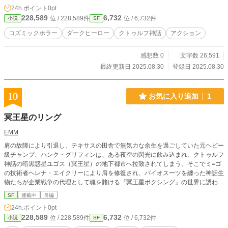
24h.ポイント
0pt
228,589
6,732
位 / 228,589件
位 / 6,732件
小説
SF
コズミックホラー
ダークヒーロー
クトゥルフ神話
アクション
感想数 0
文字数 26,591
最終更新日 2025.08.30
登録日 2025.08.30
10
お気に入り追加
1
冥王星のリング
EMM
肩の故障により引退し、テキサスの田舎で無気力な余生を過ごしていた元ヘビー
級チャンプ、ハンク・グリフィンは、ある夜空の閃光に飲み込まれ、クトゥルフ
神話の暗黒惑星ユゴス（冥王星）の地下都市へ拉致されてしまう。そこでミ=ゴ
の技術者ヘレナ・エイクリーにより肩を修復され、バイオスーツを纏った神話生
物たちが企業戦争の代理として魂を賭ける『冥王星ボクシング』の世界に誘われ
る。 弱小トライスクラップ社の命運をかけ、再燃した魂の拳で、深淵協和社の
SF
連載中
長編
深きものダグ＝ゾスやショゴス・ゾス＝オムモグ、冥王星を支配する大企業ノイ
24h.ポイント
0pt
ズコンツェルンのチャンピオン・ヌガー・クトゥンとの激闘に挑む！ヘレナとの
228,589
6,732
位 / 228,589件
位 / 6,732件
小説
SF
種族を超えた絆、労働階級ミ=ゴの熱狂を混沌と秩序の神々が見守るリングで、