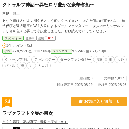
クトゥルフ神話〜異杜ロリ豊かな豪華客船〜
木原 無二
あなた達は人がよく消えるという船にやってきた。 あなた達の仕事それは… 無
常仮寝と遠坂晴臣のW主人公によるダークファンタジー！ 友人のオリジナルシ
ナリオを色々と弄って小説化しました。ぜひ読んでいってくだせい…
ファンタジー
連載中
短編
R15
24h.ポイント
0pt
228,589
53,248
位 / 228,589件
位 / 53,248件
小説
ファンタジー
クトゥルフ神話
ファンタジー
ダークファンタジー
魔術
旅
人外
バトル
神
刀
大太刀
感想数 0
文字数 5,827
最終更新日 2023.08.29
登録日 2023.08.08
24
お気に入り追加
0
ラブクラフト全集の目次
さくら書院（葛城真実・妻良木美笠・他）