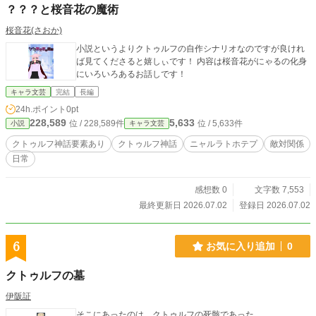
？？？と桜音花の魔術
桜音花(さおか)
小説というよりクトゥルフの自作シナリオなのですが良けれ
ば見てくださると嬉しぃです！ 内容は桜音花がにゃるの化身
にいろいろあるお話しです！
キャラ文芸
完結
長編
24h.ポイント
0pt
228,589
5,633
位 / 228,589件
位 / 5,633件
小説
キャラ文芸
クトゥルフ神話要素あり
クトゥルフ神話
ニャルラトホテプ
敵対関係
日常
感想数 0
文字数 7,553
最終更新日 2026.07.02
登録日 2026.07.02
6
お気に入り追加
0
クトゥルフの墓
伊阪証
そこにあったのは、クトゥルフの死骸であった。