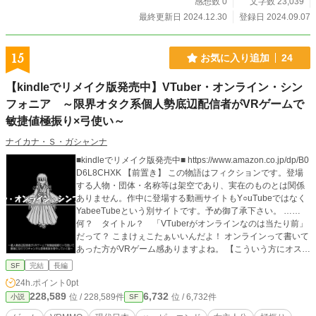
感想数 0
文字数 23,039
最終更新日 2024.12.30
登録日 2024.09.07
15
お気に入り追加
24
【kindleでリメイク版発売中】VTuber・オンライン・シン
フォニア ～限界オタク系個人勢底辺配信者がVRゲームで
敏捷値極振り×弓使い～
ナイカナ・Ｓ・ガシャンナ
■kindleでリメイク版発売中■ https://www.amazon.co.jp/dp/B0
D6L8CHXK 【前置き】 この物語はフィクションです。登場
する人物・団体・名称等は架空であり、実在のものとは関係
ありません。作中に登場する動画サイトもY○uTubeではなく
YabeeTubeという別サイトです。予め御了承下さい。 ……
何？ タイトル？ 「VTuberがオンラインなのは当たり前」
だって？ こまけぇこたぁいいんだよ！ オンラインって書いて
あった方がVRゲーム感ありますよね。 【こういう方にオスス
メの作品です】 ・Vtuberが気になっている ・VRゲームの話
SF
完結
長編
を良く読む ・極振り？ ときめくね ・戦闘は辛勝する方が燃
24h.ポイント
0pt
える ・黒髪合法ロリ巫女服という単語に反応せざるを得ない
228,589
6,732
位 / 228,589件
位 / 6,732件
小説
SF
・限界化しているオタクを見ると「同志」と呼びたくなる ・
女の子同士が仲良くしていると心が躍る ・クトゥルフ神話が