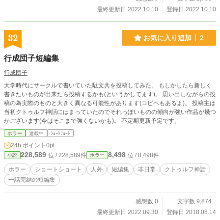
最終更新日 2022.10.10
登録日 2022.10.10
32
お気に入り追加
2
行成団子短編集
行成団子
大学時代にサークルで書いていた駄文共を投稿してみた。 もしかしたら新しく
書きたいものが出来たら投稿するかも(というかしてます)。 思い出しながらの投
稿の為実際のものと大きく異なる可能性があります(コピペもあるよ)。 投稿主は
当初クトゥルフ神話にはまっていたのでそれっぽいものの傾向が強い作品が幾つ
かございます(今はそこまで強くないかも)。 不定期更新予定です。
ホラー
連載中
ｼｮｰﾄｼｮｰﾄ
24h.ポイント
0pt
228,589
8,498
位 / 228,589件
位 / 8,498件
小説
ホラー
ホラー
ショートショート
人外
短編集
非日常
クトゥルフ神話
一話完結の短編集
感想数 0
文字数 9,874
最終更新日 2022.09.30
登録日 2018.08.14