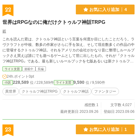
22
お気に入り追加
4
世界はRPGなのに俺だけクトゥルフ神話TRPG
祈
これを読んだ君は、クトゥルフ神話という言葉を何度か目にしたことだろう。ラ
ヴクラフトが中核、数多の作家がさらに手を加え、そして現在数多くの作品の中
に登場するクトゥルフ神話。それをアメリカの会社がかなり昔に整理しルールブ
ックさえ買えば誰にでも遊べるゲームとして世に出したもの。それが『クトゥル
フ神話TRPG』である。最も新しいルールブックを七版あるいは新クトゥルフ神
話TRPGと呼ぶならば、これは六版————クトゥルフ神話TRPGである。 なお
ライト文芸
連載中
長編
これは見切り発車自分が読みたいだけアウトライン白紙の三拍子のためどう転ぶ
24h.ポイント
0pt
か分かりません。
228,589
9,590
位 / 228,589件
位 / 9,590件
小説
ライト文芸
異世界
クトゥルフ神話TRPG
クトゥルフ神話
ファンタジー
感想数 1
文字数 4,027
最終更新日 2023.09.26
登録日 2023.09.06
23
お気に入り追加
1