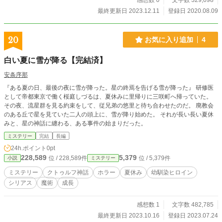
で、自らの価値を見つける話である。 ※クトゥルフ神話とは
感想数 0
文字数 329,098
言いましたが、知識ゼロでも問題なく読めます。 ※2021年9
最終更新日 2023.12.11
登録日 2020.08.09
月23日に設定を多少改訂致しました。シナリオは変わってい
ません。 ※小説家になろう、ノベルアップ＋、カクヨムにも
掲載しています。 ※この物語は法律・法令に反する行為を容
20
お気に入り追加
4
認・推奨するものではありません。
白い夏に雪が降る【完結済】
安条序那
『ある夏の日、最後の夜に雪が降った。星の終焉を告げる雪が降った』 研修医
として帝都東京で働く桜庭しづるは、夏休みに里帰りに三咲町へ帰っていた。
その夜、流星群を見る約束をして、従兄弟の悠里と待ち合わせたのだ。 廃教会
のある丘で星を見ていた二人の頭上に、雪が降り始めた。 それが長い長い夏休
みと、星の神話に纏わる、ある事件の始まりだった。
ミステリー
完結
長編
24h.ポイント
0pt
228,589
5,379
位 / 228,589件
位 / 5,379件
小説
ミステリー
ミステリー
クトゥルフ神話
ホラー
夏休み
幼馴染ヒロイン
シリアス
魔術
成長
感想数 1
文字数 482,785
最終更新日 2023.10.16
登録日 2023.07.24